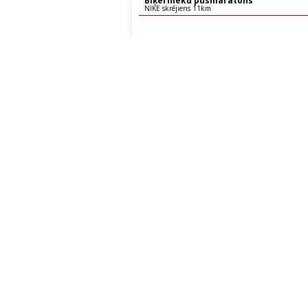
Biķernieku pusmaratons
NIKE skrējiens 11km