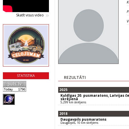
K
P
Skatīt visus video
V
STATISTIKA
REZULTĀTI
2025
Kuldīgas 20. pusmaratons, Latvijas 
skrējienā
5,299 km skrējiens
2018
Daugavpils pusmaratons
Daugavpils, 10 km skrējiens