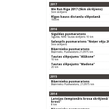
2017
We Run Riga 2017 (5km skrējiens)
5km skrējiens
Rīgas kauss distanču slēpošanā
1000m
2016
Siguldas pusmaratons
Sigulda, NIKE Tautas skrējiens 10 km
Salaspils pusmaratons "Noķer vēju 2
5km skrējiens
Biķernieku pusmaratons
Biķernieki, Pusmaratons 21,0975 km
Tautas slēpojums "Alūksne"
10 km
Tautas slēpojums "Madona"
20 km
2015
Biķernieku pusmaratons
Biķernieku Pusmaratons, 21,0975 km
2014
Latvijas čempionāts krosa skrējienā
kross"
8 km