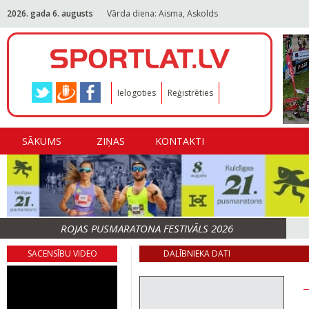
2026. gada 6. augusts
Vārda diena: Aisma, Askolds
Ielogoties
Reģistrēties
SĀKUMS
ZIŅAS
KONTAKTI
ROJAS PUSMARATONA FESTIVĀLS 2026
SACENSĪBU VIDEO
DALĪBNIEKA DATI