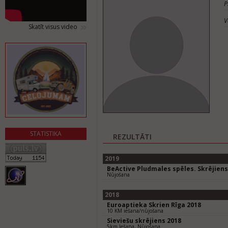
P
V
Skatīt visus video
STATISTIKA
REZULTĀTI
2019
BeActive Pludmales spēles. Skrējien
Nūjošana
2018
Euroaptieka Skrien Rīga 2018
10 KM iešana/nūjošana
Sieviešu skrējiens 2018
5km Iešana, Nūjošana