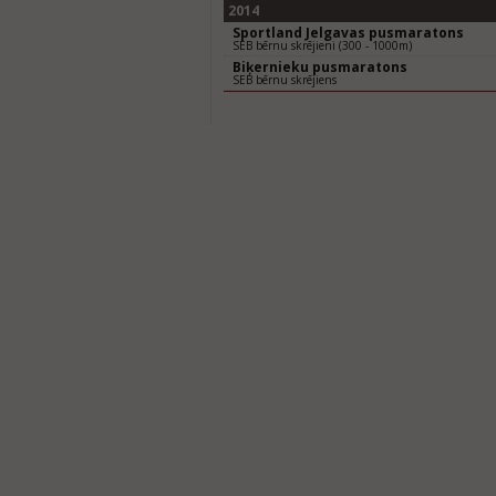
2014
Sportland Jelgavas pusmaratons
SEB bērnu skrējieni (300 - 1000m)
Biķernieku pusmaratons
SEB bērnu skrējiens