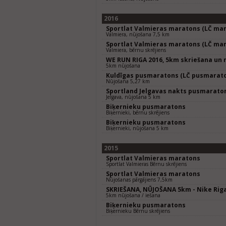
2016
Sportlat Valmieras maratons (LČ mar
Valmiera, nūjošana 7,5 km
Sportlat Valmieras maratons (LČ mar
Valmiera, bērnu skrējiens
WE RUN RIGA 2016, 5km skriešana un 
5km nūjošana
Kuldīgas pusmaratons (LČ pusmarat
Nūjošana 5,27 km
Sportland Jelgavas nakts pusmarato
Jelgava, nūjošana 5 km
Biķernieku pusmaratons
Biķernieki, bērnu skrējiens
Biķernieku pusmaratons
Biķernieki, nūjošana 5 km
2015
Sportlat Valmieras maratons
Sportlat Valmieras Bērnu skrējiens
Sportlat Valmieras maratons
Nūjošanas pārgājiens 7,5km
SKRIEŠANA, NŪJOŠANA 5km - Nike Riga
5km nūjošana / iešana
Biķernieku pusmaratons
Biķernieku Bērnu skrējiens