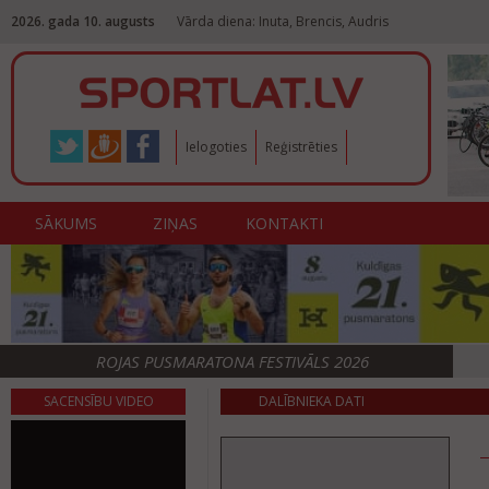
2026. gada 10. augusts
Vārda diena: Inuta, Brencis, Audris
Ielogoties
Reģistrēties
SĀKUMS
ZIŅAS
KONTAKTI
ROJAS PUSMARATONA FESTIVĀLS 2026
SACENSĪBU VIDEO
DALĪBNIEKA DATI