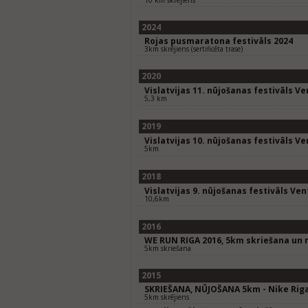
10 km skrējiens
2024
Rojas pusmaratona festivāls 2024
3km skrējiens (sertificēta trase)
2020
Vislatvijas 11. nūjošanas festivāls Ve
5,3 km
2019
Vislatvijas 10. nūjošanas festivāls Ve
5km
2018
Vislatvijas 9. nūjošanas festivāls Ven
10,6km
2016
WE RUN RIGA 2016, 5km skriešana un 
5km skriešana
2015
SKRIEŠANA, NŪJOŠANA 5km - Nike Riga
5km skrējiens