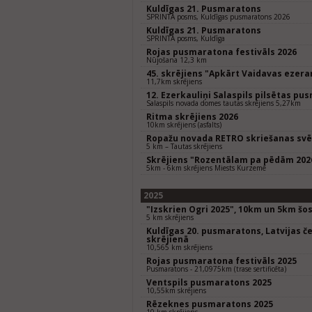
Kuldīgas 21. Pusmaratons
SPRINTA posms, Kuldīgas pusmaratons 2026
Kuldīgas 21. Pusmaratons
SPRINTA posms, Kuldīga
Rojas pusmaratona festivāls 2026
Nūjošana 12,3 km
45. skrējiens "Apkārt Vaidavas ezer
11,7km skrējiens
12. Ezerkauliņi Salaspils pilsētas pu
Salaspils novada domes tautas skrējiens 5,27km
Ritma skrējiens 2026
10km skrējiens (asfalts)
Ropažu novada RETRO skriešanas svē
5 km – Tautas skrējiens
Skrējiens "Rozentālam pa pēdām 202
5km - 6km skrējiens Miests Kurzemē
2025
"Izskrien Ogri 2025", 10km un 5km šo
5 km skrējiens
Kuldīgas 20. pusmaratons, Latvijas 
skrējienā
10,565 km skrējiens
Rojas pusmaratona festivāls 2025
Pusmaratons - 21,0975km (trase sertificēta)
Ventspils pusmaratons 2025
10,55km skrējiens
Rēzeknes pusmaratons 2025