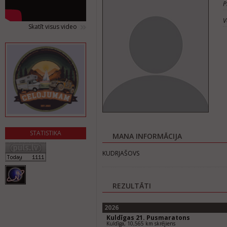
P
V
Skatīt visus video
STATISTIKA
MANA INFORMĀCIJA
KUDRJAŠOVS
REZULTĀTI
2026
Kuldīgas 21. Pusmaratons
Kuldīga, 10,565 km skrējiens