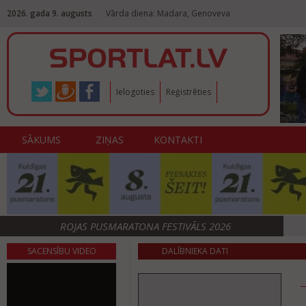
2026. gada 9. augusts
Vārda diena: Madara, Genoveva
Ielogoties
Reģistrēties
SĀKUMS
ZIŅAS
KONTAKTI
ROJAS PUSMARATONA FESTIVĀLS 2026
SACENSĪBU VIDEO
DALĪBNIEKA DATI