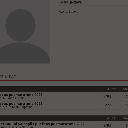
Pilsēta:
Jelgava
Valsts:
Latvia
EZULTĀTI
Grupa
Vie
gavas pusmaratons 2023
SNUJ
22
va, Nūjošana 10km
gavas pusmaratons 2023
Spr-S
73
va, SPRINTA ātrumposms
Grupa
Vie
zerkauliņi Salaspils pilsētas pusmaratons 2022
SNUJ
8
anas pārgājiens 10,55km