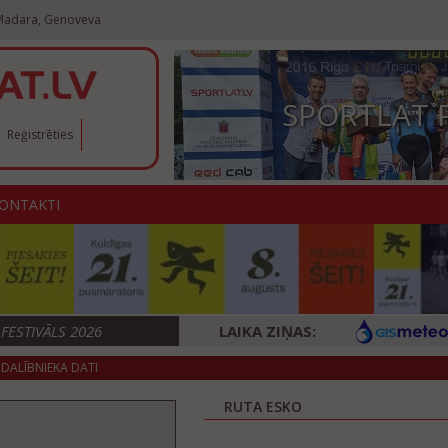
 Madara, Genoveva
SPORTLAT 
Reģistrēties
ONTAKTI
ESTIVĀLS 2026
LAIKA ZIŅAS:
DALĪBNIEKA DATI
RUTA ESKO