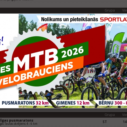
Grupa
Vie
gavas Nakts pusmaratons
SNUJ
28
va, Nūjošanas distance
entāla skriešanas svētki 2018
SNUJ
8
šana 2 km
Grupa
Vie
gavas nakts pusmaratons
SNUJ
22
va, Nūjošanas distance
a skrējiens "Olaines apļi 2017"
SN
6
 nūjošana
gavpils pusmaratons
SNUJ
50
vpils, Nūjošanas distance
Grupa
Vie
rtlat Valmieras maratons (LČ maratona skrējienā)
SNUJ
57
era, nūjošana 7,5 km
dīgas pusmaratons (LČ pusmaratonā)
SNUJ
15
šana 5,27 km
rtland Jelgavas nakts pusmaratons
SNUJ
31
va, nūjošana 5 km
Grupa
Vie
dīgas pusmaratons
ST
14
gas Tautas skrējiens 4 - 6 km