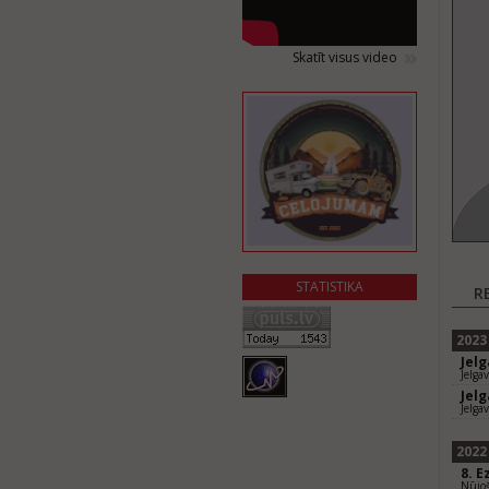
Skatīt visus video
STATISTIKA
R
2023
Jel
Jelga
Jel
Jelga
2022
8. E
Nūjoš