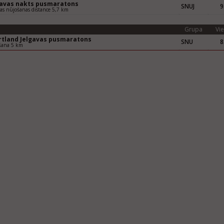
gavas nakts pusmaratons
SNUJ
9
vas nūjošanas distance 5,7 km
Grupa
Vie
rtland Jelgavas pusmaratons
SNU
8
šana 5 km