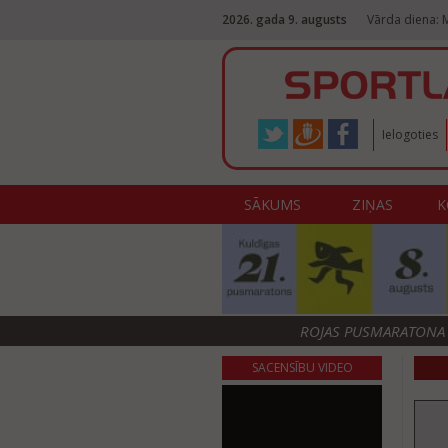
2026. gada 9. augusts
Vārda diena:
Ielogoties
SĀKUMS
ZIŅAS
K
ROJAS PUSMARATONA F
SACENSĪBU VIDEO