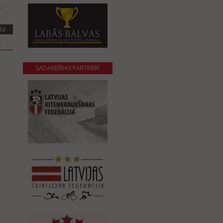
.
ta
.
SADARBĪBAS PARTNERI