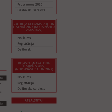
Programma 2026
Dalībnieku saraksts
24H ROJA ULTRAMARATHON
FESTIVAL 2027 (NORISINĀSIES:
28.05.2027)
Nolikums
Reģistrācija
Dalībnieki
ROJAS PUSMARATONA
FESTIVĀLS 2027,
(NORISINĀSIES: 10.07.2027)
Nolikums
ta
Reģistrācija
.
Dalībnieku saraksts
0.
ATBALSTĪTĀJI
ta
.