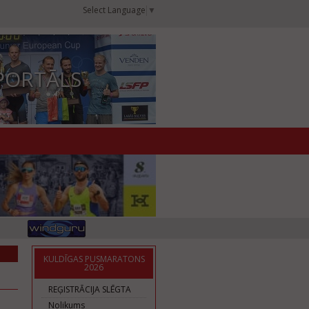
Select Language
▼
PORTĀLS
KULDĪGAS PUSMARATONS
2026
REĢISTRĀCIJA SLĒGTA
Nolikums