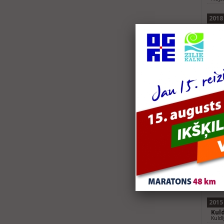
2018
Jel
Jelga
Roz
Nūjo
2017
Jel
Jelga
Kros
5 km
Dau
Dauga
2016
Spo
Valmi
Kul
Nūjo
Spo
Jelga
2015
Kul
Kuldī