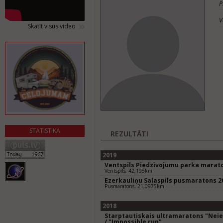
P
V
Skatīt visus video
STATISTIKA
REZULTĀTI
2019
Ventspils Piedzīvojumu parka marat
Ventspils, 42,195km
Ezerkauliņu Salaspils pusmaratons 2
Pusmaratons, 21,0975km
2018
Starptautiskais ultramaratons "Neie
/ "Impossible run"