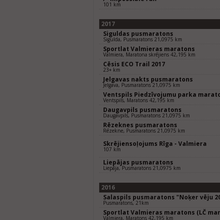
101 km
2017
Siguldas pusmaratons
Sigulda, Pusmaratons 21,0975 km
Sportlat Valmieras maratons
Valmiera, Maratona skrējiens 42,195 km
Cēsis ECO Trail 2017
23+ km
Jelgavas nakts pusmaratons
Jelgava, Pusmaratons 21,0975 km
Ventspils Piedzīvojumu parka marat
Ventspils, Maratons 42,195 km
Daugavpils pusmaratons
Daugavpils, Pusmaratons 21,0975 km
Rēzeknes pusmaratons
Rēzekne, Pusmaratons 21,0975 km
Skrējiensoļojums Rīga - Valmiera
107 km
Liepājas pusmaratons
Liepāja, Pusmaratons 21,0975 km
2016
Salaspils pusmaratons "Noķer vēju 2
Pusmaratons, 21km
Sportlat Valmieras maratons (LČ mar
Valmiera, Maratons 42,195 km