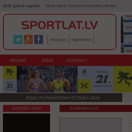
2026. gada 8. augusts
Vārda diena: Vladislava, Vladislavs, Mudīte
Ielogoties
Reģistrēties
SĀKUMS
ZIŅAS
KONTAKTI
ROJAS PUSMARATONA FESTIVĀLS 2026
SACENSĪBU VIDEO
DALĪBNIEKA DATI