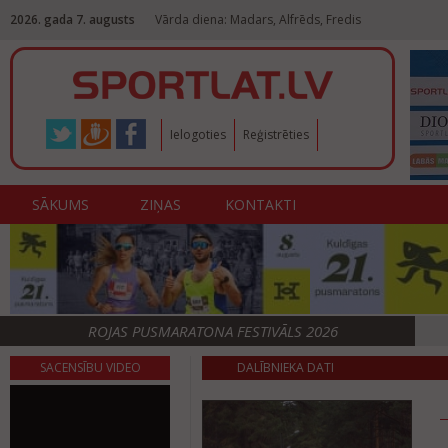
2026. gada 7. augusts
Vārda diena: Madars, Alfrēds, Fredis
Ielogoties
Reģistrēties
SĀKUMS
ZIŅAS
KONTAKTI
ROJAS PUSMARATONA FESTIVĀLS 2026
SACENSĪBU VIDEO
DALĪBNIEKA DATI