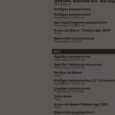
SKRIEŠANA, NŪJOŠANA 5km - Nike Riga
5km skrējiens
Kuldīgas pusmaratons
Kuldīgas pusmaratons
Pusmaratons 21,0975 km
Sportland Jelgavas pusmaratons
Pusmaratons 21,0975 km
Krosa skrējiens "Olaines Apļi 2014"
10 km
Biķernieku pusmaratons
Pusmaratons 21,097km
2013
Siguldas pusmaratons
Pusmaratons 21,0975 km
Sportlat Valmieras maratons
Pusmaratons 21,0975 km
Vecāķu skrējiens
10km
Kuldīgas pusmaratons (LČ 1/2 marat
Pusmaratons 21,0975 km
Liepājas pusmaratons
Pusmaratons 21,0975km
Zelta Keda
15km
Krosa skrējiens Olaines Apļi 2013
10km
Biķernieku pusmaratons