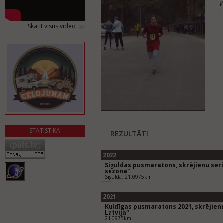
V
Skatīt visus video
STATISTIKA
REZULTĀTI
2022
Siguldas pusmaratons, skrējienu seriā
sezona"
Sigulda, 21,0975km
2021
Kuldīgas pusmaratons 2021, skrējienu
Latvija"
21,0975km