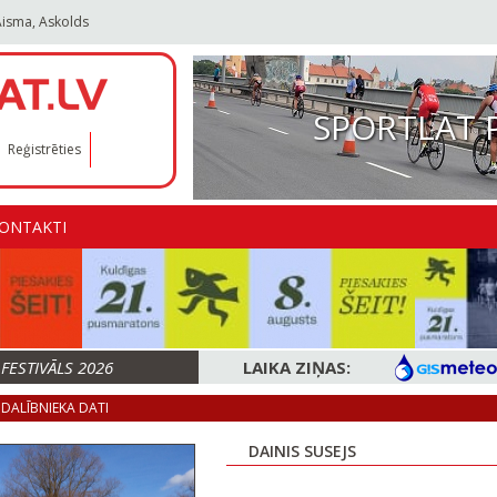
Aisma, Askolds
SPORTLAT 
Reģistrēties
ONTAKTI
ESTIVĀLS 2026
LAIKA ZIŅAS:
DALĪBNIEKA DATI
DAINIS SUSEJS