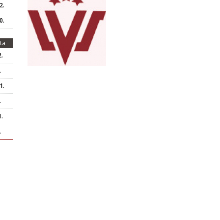
2.
0.
ta
.
.
1.
.
.
.