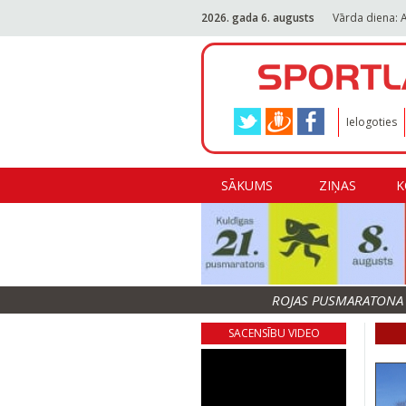
2026. gada 6. augusts
Vārda diena: 
Ielogoties
SĀKUMS
ZIŅAS
K
ROJAS PUSMARATONA F
SACENSĪBU VIDEO