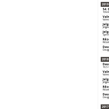
2019
54.
10km
Val
Valm
Jel
Jelga
Jel
Sprin
Rēz
Rēze
Dau
Daug
2018
Dau
10,5
Val
Valmi
Jel
Jelga
Rēz
Rēzek
Dau
Dauga
2017