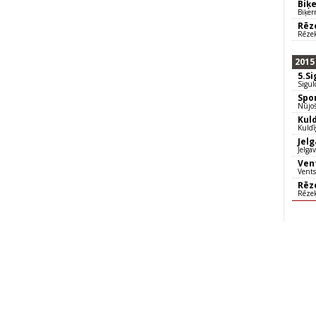
Biķ
Biķer
Rēz
Rēzek
2015
5.S
Sigul
Spo
Nūjoš
Kul
Kuldī
Jel
Jelga
Ven
Vents
Rēz
Rēzek