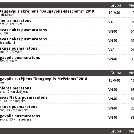
Grupa
Vie
 Daugavpils skrējiens "Daugavpils-Mežciems" 2019
10-V40
17
 distance
mieras maratons
V40
70
iera, 21,0975km
gavas nakts pusmaratons
VN40
61
va, 10km
gavas nakts pusmaratons
VN40
55
ts stadionā
eknes pusmaratons
V40
26
kne, 21,0975km
gavpils pusmaratons
VN40
37
avpils, 10km
Grupa
Vie
gavpils skrējiens “Daugavpils-Mežciems” 2018
10-V40
10
 km
mieras maratons
VN40
69
era, 12 km skrējiens
gavas Nakts pusmaratons
VN40
80
va, 10 km skrējiens
eknes pusmaratons
VN40
29
ne, 10 km skrējiens
gavpils pusmaratons
VN40
39
vpils, 10 km skrējiens
Grupa
Vie