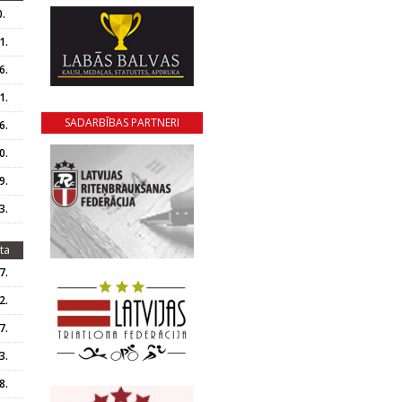
.
1.
6.
1.
SADARBĪBAS PARTNERI
6.
0.
9.
3.
ta
7.
2.
7.
3.
8.