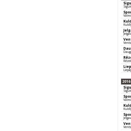
Sig
Sigul
Spo
Valmi
Kul
Kuldī
Jel
Jelga
Ven
Vents
Dau
Dauga
Rēz
Rēzek
Lie
Liepā
2016
Sig
Sigul
Spo
Valmi
Kul
Kuldī
Spo
Jelga
Ven
Vents