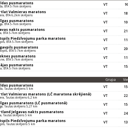
uldas pusmaratons
VT
90
da, BTA 5-7km skrējiens
rtlat Valmieras maratons
VT
18
era, BTA 6,2km skrējiens
dīgas pusmaratons
VT
10
ga, BTA 5-7km skrējiens
gavas nakts pusmaratons
VT
21
va, BTA 5-7km skrējiens
tspils Piedzīvojumu parka maratons
VT
11
pils, BTA 5-7km skrējiens
gavpils pusmaratons
VT
20
vpils, BTA 5-7km skrējiens
eknes pusmaratons
VT
11
ne, BTA 5-7km skrējiens
pājas pusmaratons
VT
15
ja, BTA 5-7km skrējiens
Grupa
Vie
uldas pusmaratons
VT
15
da, Tautas skrējiens 5 km
rtlat Valmieras maratons (LČ maratona skrējienā)
VT
22
era, Tautas skrējiens 6,2 km
dīgas pusmaratons (LČ pusmaratonā)
VT
15
ga, Tautas skrējiens 5,27 km
rtland Jelgavas nakts pusmaratons
VT
24
va, Tautas skrējiens 5 km
tspils Piedzīvojumu parka maratons
VT
13
pils, Tautas skrējiens 5 km