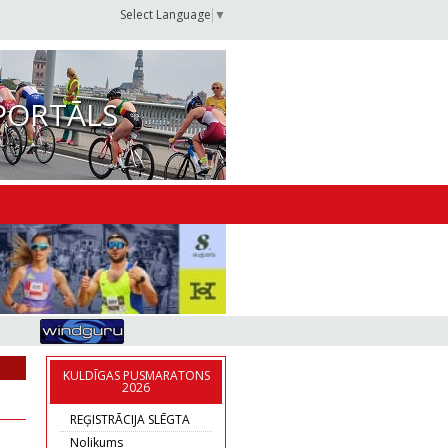
Select Language
▼
PORTĀLS
KULDĪGAS PUSMARATONS
2026
REĢISTRĀCIJA SLĒGTA
Nolikums