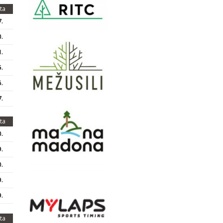
ta
.
.
.
.
.
.
ta
.
.
.
.
.
ta