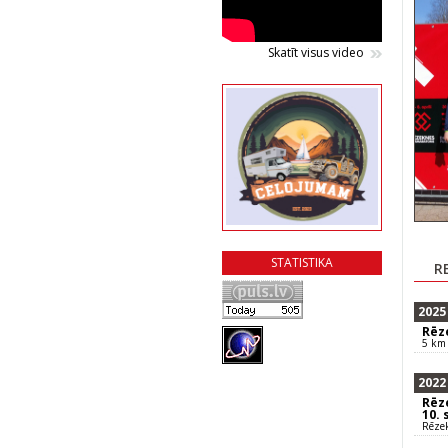
Skatīt visus video
STATISTIKA
R
2025
Rēz
5 km 
2022
Rēz
10.
Rēze