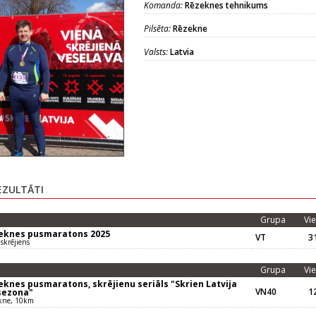
Komanda:
Rēzeknes tehnikums
Pilsēta:
Rēzekne
Valsts:
Latvia
EZULTĀTI
Grupa
Vie
eknes pusmaratons 2025
VT
31
skrējiens
Grupa
Vie
eknes pusmaratons, skrējienu seriāls "Skrien Latvija
VN40
12
 sezona"
kne, 10km