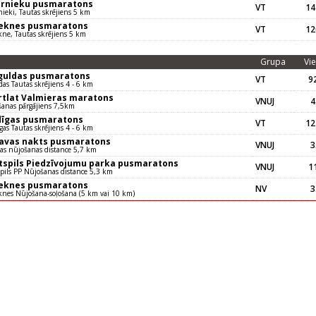
ernieku pusmaratons
VT
14
nieki, Tautas skrējiens 5 km
eknes pusmaratons
VT
12
ne, Tautas skrējiens 5 km
Grupa
Vie
iguldas pusmaratons
VT
92
das Tautas skrējiens 4 - 6 km
rtlat Valmieras maratons
VNUJ
4
anas pārgājiens 7,5km
dīgas pusmaratons
VT
12
gas Tautas skrējiens 4 - 6 km
gavas nakts pusmaratons
VNUJ
3
vas nūjošanas distance 5,7 km
tspils Piedzīvojumu parka pusmaratons
VNUJ
11
pils PP Nūjošanas distance 5,3 km
eknes pusmaratons
NV
3
nes Nūjošana-soļošana (5 km vai 10 km)