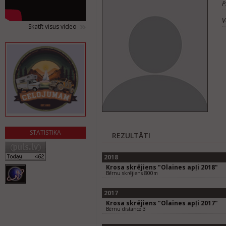
P
V
Skatīt visus video
STATISTIKA
REZULTĀTI
2018
Krosa skrējiens "Olaines apļi 2018"
Bērnu skrējiens 800m
2017
Krosa skrējiens "Olaines apļi 2017"
Bērnu distance 3