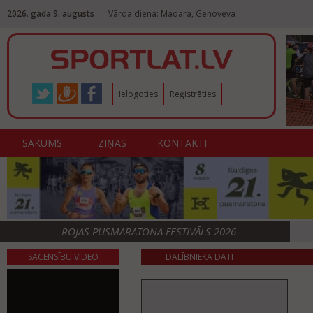
2026. gada 9. augusts
Vārda diena: Madara, Genoveva
Ielogoties
Reģistrēties
SĀKUMS
ZIŅAS
KONTAKTI
ROJAS PUSMARATONA FESTIVĀLS 2026
SACENSĪBU VIDEO
DALĪBNIEKA DATI