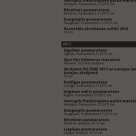
Ventspils Piedzīvojumu parka marat
Ventspils, Pusmaratons 21,0975 km
Rēzeknes pusmaratons
Rēzekne, Pusmaratons 21,0975 km
Daugavpils pusmaratons
Daugavpils, Pusmaratons 21,0975 km
Rozentāla skriešanas svētki 2018
10 km
2017
Siguldas pusmaratons
Sigulda, Pusmaratons 21,0975 km
Sportlat Valmieras maratons
Valmiera, 10,55km skrējiens
Skrējiens PILTENE 2017 un Latvijas 
šosejas skrējienā
10 km
Kuldīgas pusmaratons
Kuldīga, Pusmaratons 21,0975 km
Jelgavas nakts pusmaratons
Jelgava, Pusmaratons 21,0975 km
Ventspils Piedzīvojumu parka marat
Ventspils, Pusmaratons 21,0975 km
Daugavpils pusmaratons
Daugavpils, Pusmaratons 21,0975 km
Rēzeknes pusmaratons
Rēzekne, skrējiens 10-12 km
Liepājas pusmaratons
Liepāja, skrējiens 10-12 km