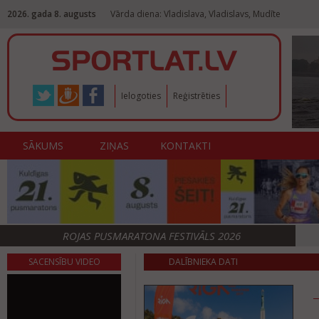
2026. gada 8. augusts
Vārda diena: Vladislava, Vladislavs, Mudīte
Ielogoties
Reģistrēties
SĀKUMS
ZIŅAS
KONTAKTI
ROJAS PUSMARATONA FESTIVĀLS 2026
SACENSĪBU VIDEO
DALĪBNIEKA DATI