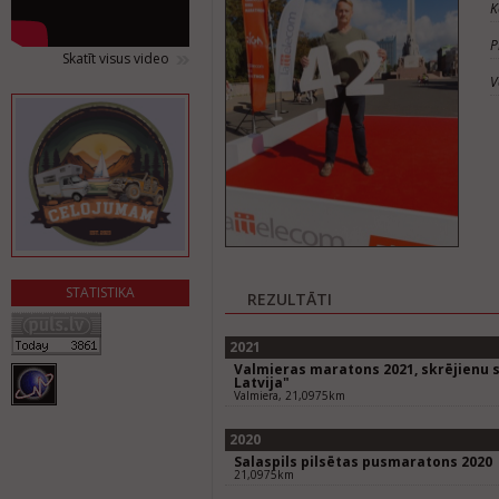
K
P
Skatīt visus video
V
STATISTIKA
REZULTĀTI
2021
Valmieras maratons 2021, skrējienu s
Latvija"
Valmiera, 21,0975km
2020
Salaspils pilsētas pusmaratons 2020
21,0975km