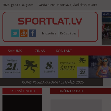
2026. gada 8. augusts
Vārda diena: Vladislava, Vladislavs, Mudīte
Ielogoties
Reģistrēties
SĀKUMS
ZIŅAS
KONTAKTI
ROJAS PUSMARATONA FESTIVĀLS 2026
SACENSĪBU VIDEO
DALĪBNIEKA DATI