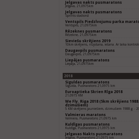
Jelgavas nakts pusmaratons
Jelgava, 21,0975km
Jelgavas nakts pusmaratons
Sprints stadionā
Ventspils Piedzīvojumu parka marat
Ventspils, 21,0975km
Rēzeknes pusmaratons
Rēzekne, 21,0975km
Sieviešu skrējiens 2019
10km skrējiens, nūjošana, iešana. Ar laika kontroli
Daugavpils pusmaratons
Daugavpils, 21,0975km
Liepājas pusmaratons
Liepāja, 21,0975km
2018
Siguldas pusmaratons
Sigulda, Pusmaratons 21,0975 km
Euroaptieka Skrien Rīga 2018
21,0975 KM
We Fly. Riga 2018 (5km skrējiens 1988.
dzimušiem)
5 KM skrējiens jauniešiem, dzimušiem 1988.g. - 2
Valmieras maratons
Valmiera, Pusmaratons 21,0975 km
Kuldīgas pusmaratons
Kuldīga, Pusmaratons 21,0975 km
Jelgavas Nakts pusmaratons
Jelgava, Pusmaratons 21,0975 km