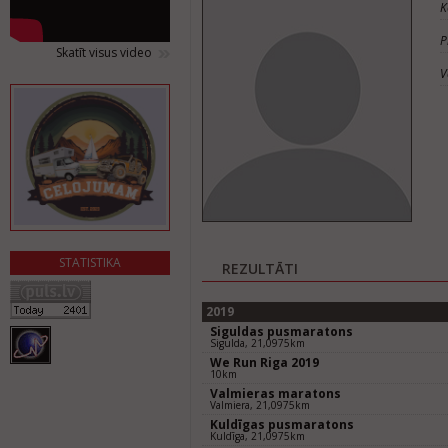
K
P
Skatīt visus video
V
STATISTIKA
REZULTĀTI
2019
Siguldas pusmaratons
Sigulda, 21,0975km
We Run Riga 2019
10km
Valmieras maratons
Valmiera, 21,0975km
Kuldīgas pusmaratons
Kuldīga, 21,0975km