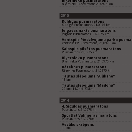
Biķernieku pusmaratons
Biķernieki, Pusmaratons 21,0975 km
2015
Kuldīgas pusmaratons
Kuldīgas Pusmaratons, 21,0975 km
Jelgavas nakts pusmaratons
Jelgavas Pusmaratons, 21,0975 km
Ventspils Piedzīvojumu parka pusma
Ventspils PP Pusmaratons, 21,0975 km
Salaspils pilsētas pusmaratons
Pusmaratons 21,0975 km
Biķernieku pusmaratons
Biķernieku Pusmaratons, 21,0975 km
Rēzeknes pusmaratons
Rēzeknes Pusmaratons, 21,0975 km
Tautas slēpojums "Alūksne"
18 km
Tautas slēpojums "Madona"
22 km (14,7km+7,3km)
2014
4. Siguldas pusmaratons
Pusmaratons 21,0975 km
Sportlat Valmieras maratons
Pusmaratons 21,097km
Vecāķu skrējiens
10 km