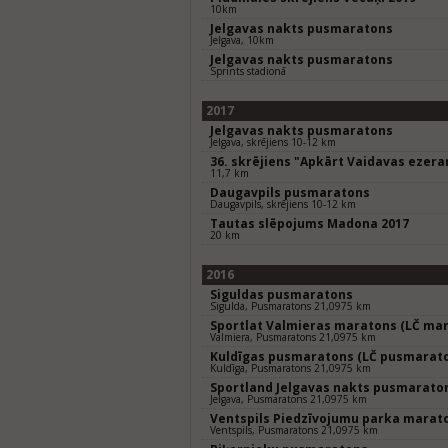
10km
Jelgavas nakts pusmaratons
Jelgava, 10km
Jelgavas nakts pusmaratons
Sprints stadionā
2017
Jelgavas nakts pusmaratons
Jelgava, skrējiens 10-12 km
36. skrējiens "Apkārt Vaidavas ezer
11,7 km
Daugavpils pusmaratons
Daugavpils, skrējiens 10-12 km
Tautas slēpojums Madona 2017
20 km
2016
Siguldas pusmaratons
Sigulda, Pusmaratons 21,0975 km
Sportlat Valmieras maratons (LČ mar
Valmiera, Pusmaratons 21,0975 km
Kuldīgas pusmaratons (LČ pusmarat
Kuldīga, Pusmaratons 21,0975 km
Sportland Jelgavas nakts pusmarato
Jelgava, Pusmaratons 21,0975 km
Ventspils Piedzīvojumu parka marat
Ventspils, Pusmaratons 21,0975 km