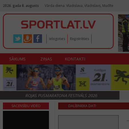
2026. gada 8. augusts
Vārda diena: Vladislava, Vladislavs, Mudīte
Ielogoties
Reģistrēties
SĀKUMS
ZIŅAS
KONTAKTI
ROJAS PUSMARATONA FESTIVĀLS 2026
SACENSĪBU VIDEO
DALĪBNIEKA DATI