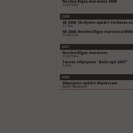
Nordea Rīgas maratons 2009
21,0975km
2008
SB 2008, Skrējiens apkārt Vaidavas 
11,7km
SB 2008, Nordea Rīgas maratona MIN
21,0975km
2007
Nordea Rīgas maratons
21,0975km
Tautas slēpojums "Baiļu apļi 2007"
3,3km
2006
Slēpojums apkārt Alaukstam
Apkārt Alaukstam