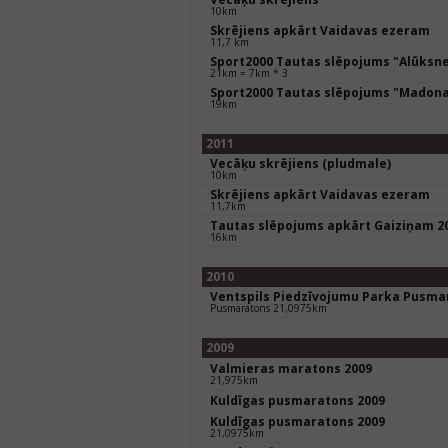
10km
Skrējiens apkārt Vaidavas ezeram
11,7 km
Sport2000 Tautas slēpojums "Alūksn
21km = 7km * 3
Sport2000 Tautas slēpojums "Madon
19km
2011
Vecāķu skrējiens (pludmale)
10km
Skrējiens apkārt Vaidavas ezeram
11,7km
Tautas slēpojums apkārt Gaiziņam 2
16km
2010
Ventspils Piedzīvojumu Parka Pusma
Pusmaratons 21,0975km
2009
Valmieras maratons 2009
21,975km
Kuldīgas pusmaratons 2009
Kuldīgas pusmaratons 2009
21,0975km