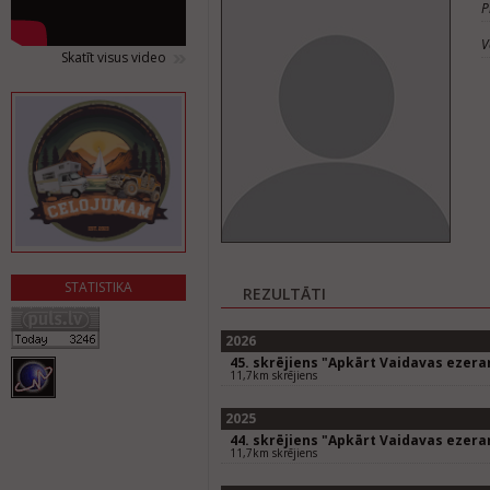
P
V
Skatīt visus video
STATISTIKA
REZULTĀTI
2026
45. skrējiens "Apkārt Vaidavas ezer
11,7km skrējiens
2025
44. skrējiens "Apkārt Vaidavas ezer
11,7km skrējiens