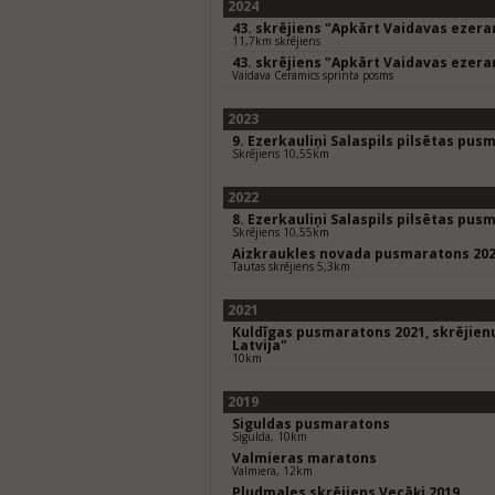
2024
43. skrējiens "Apkārt Vaidavas ezer
11,7km skrējiens
43. skrējiens "Apkārt Vaidavas ezer
Vaidava Ceramics sprinta posms
2023
9. Ezerkauliņi Salaspils pilsētas pus
Skrējiens 10,55km
2022
8. Ezerkauliņi Salaspils pilsētas pus
Skrējiens 10,55km
Aizkraukles novada pusmaratons 20
Tautas skrējiens 5,3km
2021
Kuldīgas pusmaratons 2021, skrējienu
Latvija"
10km
2019
Siguldas pusmaratons
Sigulda, 10km
Valmieras maratons
Valmiera, 12km
Pludmales skrējiens Vecāķi 2019