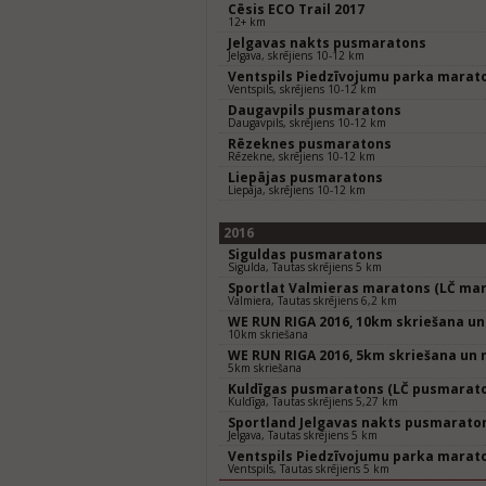
Cēsis ECO Trail 2017
12+ km
Jelgavas nakts pusmaratons
Jelgava, skrējiens 10-12 km
Ventspils Piedzīvojumu parka marat
Ventspils, skrējiens 10-12 km
Daugavpils pusmaratons
Daugavpils, skrējiens 10-12 km
Rēzeknes pusmaratons
Rēzekne, skrējiens 10-12 km
Liepājas pusmaratons
Liepāja, skrējiens 10-12 km
2016
Siguldas pusmaratons
Sigulda, Tautas skrējiens 5 km
Sportlat Valmieras maratons (LČ mar
Valmiera, Tautas skrējiens 6,2 km
WE RUN RIGA 2016, 10km skriešana un
10km skriešana
WE RUN RIGA 2016, 5km skriešana un 
5km skriešana
Kuldīgas pusmaratons (LČ pusmarat
Kuldīga, Tautas skrējiens 5,27 km
Sportland Jelgavas nakts pusmarato
Jelgava, Tautas skrējiens 5 km
Ventspils Piedzīvojumu parka marat
Ventspils, Tautas skrējiens 5 km