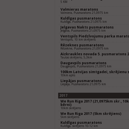
5 KM
Valmieras maratons
Valmiera, Pusmaratons 21,0975 km
Kuldīgas pusmaratons
Kuldīga, Pusmaratons 21,0975 km
Jelgavas Nakts pusmaratons
Jelgava, Pusmaratons 21,0975 km
Ventspils Piedzīvojumu parka marat
Ventspils, 10 km skrējiens
Rēzeknes pusmaratons
Rēzekne, Pusmaratons 21,0975 km
Aizkraukles novada 5. pusmaratons 
Tautas skrējiens, 5,3km
Daugavpils pusmaratons
Daugavpils, Pusmaratons 21,0975 km
100km Latvijas simtgadei, skrējienu 
10km aplis
Liepājas pusmaratons
Liepāja, Pusmaratons 21,0975 km
2017
We Run Riga 2017 (21,0975km skr., 10k
bērni)
10km skrējiens
We Run Riga 2017 (5km skrējiens)
5km skrējiens
Kuldīgas pusmaratons
Kuldīga, skrējiens 10-12 km