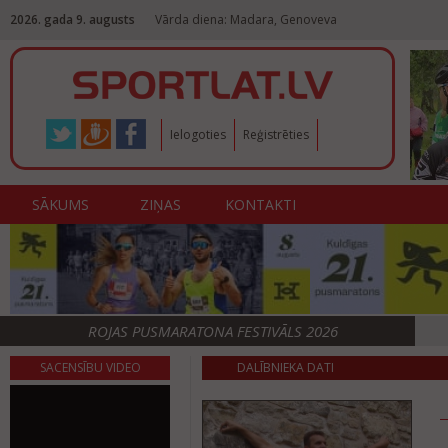
2026. gada 9. augusts
Vārda diena: Madara, Genoveva
Ielogoties
Reģistrēties
SĀKUMS
ZIŅAS
KONTAKTI
ROJAS PUSMARATONA FESTIVĀLS 2026
SACENSĪBU VIDEO
DALĪBNIEKA DATI