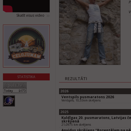
P
V
Skatīt visus video
STATISTIKA
REZULTĀTI
2026
Ventspils pusmaratons 2026
Ventspils, 10,55km skrējiens
2025
Kuldīgas 20. pusmaratons, Latvijas 
skrējienā
21,0975 km skrējiens
Apvidus skrējiens "Rozentālam pa p