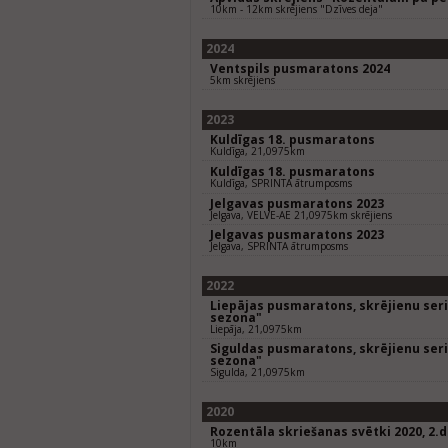
10km - 12km skrējiens "Dzīves deja"
2024
Ventspils pusmaratons 2024
5km skrējiens
2023
Kuldīgas 18. pusmaratons
Kuldīga, 21,0975km
Kuldīgas 18. pusmaratons
Kuldīga, SPRINTA ātrumposms
Jelgavas pusmaratons 2023
Jelgava, VELVE-AE 21,0975km skrējiens
Jelgavas pusmaratons 2023
Jelgava, SPRINTA ātrumposms
2022
Liepājas pusmaratons, skrējienu seriā
sezona"
Liepāja, 21,0975km
Siguldas pusmaratons, skrējienu seriā
sezona"
Sigulda, 21,0975km
2020
Rozentāla skriešanas svētki 2020, 2.
10km