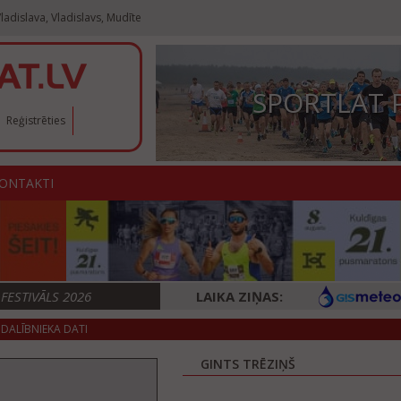
ladislava, Vladislavs, Mudīte
SPORTLAT 
Reģistrēties
ONTAKTI
ESTIVĀLS 2026
LAIKA ZIŅAS:
DALĪBNIEKA DATI
GINTS TRĒZIŅŠ