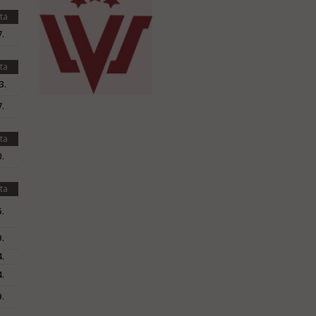
ta
.
ta
3.
.
ta
.
ta
.
.
.
.
.