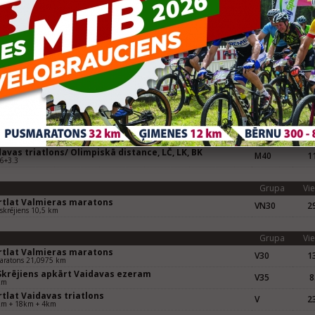
rtlat Valmieras maratons
V40
22
era, Pusmaratona skrējiens 21,0975 km
Grupa
Vie
rtlat Valmieras maratons (LČ maratona skrējienā)
VM40
13
era, Maratons 42,195 km
Grupa
Vie
rtlat Valmieras maratons
V40
22
lat Valmieras Pusmaratons, 21,0975 km
skrējiens apkārt Vaidavas ezeram 2015
V40
4
km skrējiens
avas triatlons/ Olimpiskā distance, LČ, LK, BK
M40
11
6+3.3
Grupa
Vie
rtlat Valmieras maratons
VN30
29
skrējiens 10,5 km
Grupa
Vie
rtlat Valmieras maratons
V30
13
aratons 21,0975 km
 Skrējiens apkārt Vaidavas ezeram
V35
8
km
tlat Vaidavas triatlons
V
23
km + 18km + 4km