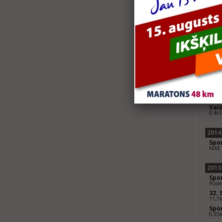
Spo
Valmi
2016
Spo
Valmi
2015
Spo
Sport
34.
11,7 
Vaid
0.4+1
2014
Spo
NIKE 
2013
Spo
Pusm
32.
11,7
Spor
0,35