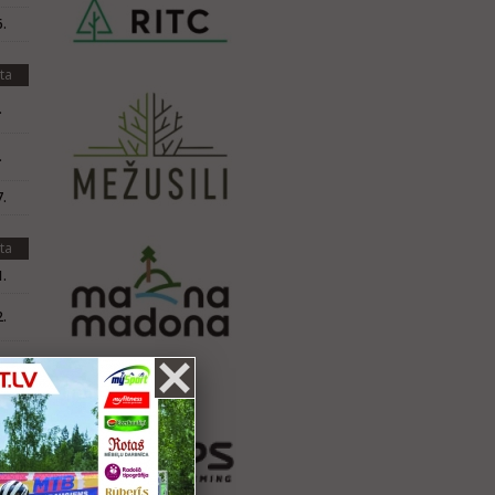
.
ta
.
.
.
ta
.
.
.
ta
.
ta