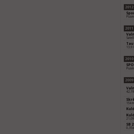
2012
Spo
Pusm
2011
Val
Satel
Taut
13,9
2010
SPO
Pusm
2009
Val
42,1
Skr
15k
Kul
Kul
21,0
SB 2
0,35k