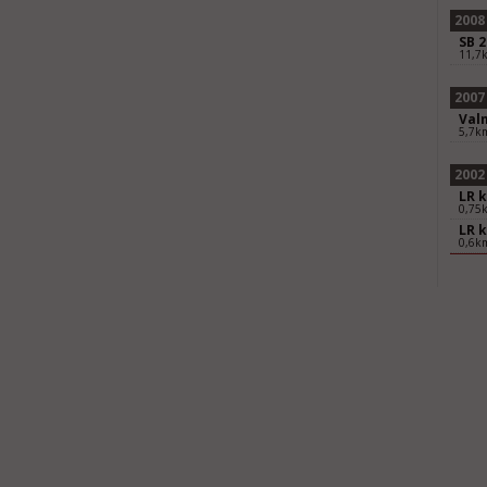
2008
SB 
11,7
2007
Val
5,7k
2002
LR 
0,75
LR 
0,6k