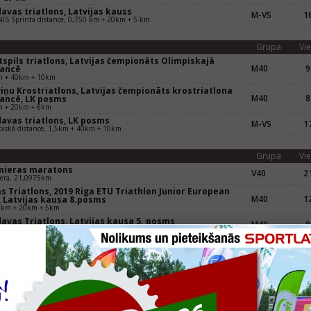
avas triatlons, Latvijas kauss
M-VS
16
S Sprinta distance, 0,750 km + 20km + 5 km
Grupa
Vie
spils triatlons, Latvijas čempionāts Olimpiskajā
M40
9
tancē
m + 40km + 10km
iņu Krostriatlons, Latvijas čempionāts krostriatlona
M40
8
tancē, LK posms
m + 20km + 6km
davas triatlons, LK posms
M-VS
17
iskā distance, 1,5km + 40km + 10km
Grupa
Vie
mieras maratons
V40
21
iera, 21,0975km
s Triatlons, 2019 Riga ETU Triathlon Junior European
M40
12
, Latvijas kausa 8.posms
0km + 20km + 5km
avas Triatlons, Latvijas kausa 5. posms
M40
9
peldēš. + 20km velo + 4km skrieš.
Grupa
Vie
mieras maratons
V40
9
era, Pusmaratons 21,0975 km
Grupa
Vie