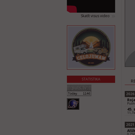
Skatīt visus video
STATISTIKA
R
2026
Roj
Pusma
45.
11,7k
2021
Alūk
0,75