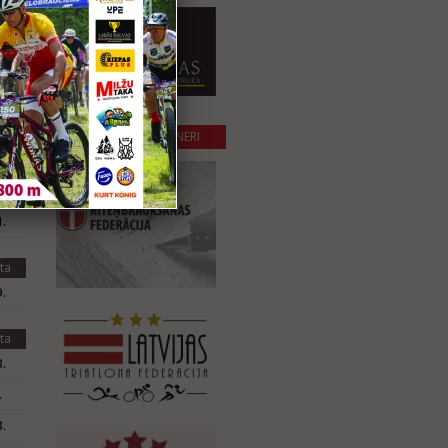
.
ta
.
ta
SADARBĪBAS PARTNERI
.
.
.
ta
.
ta
.
.
.