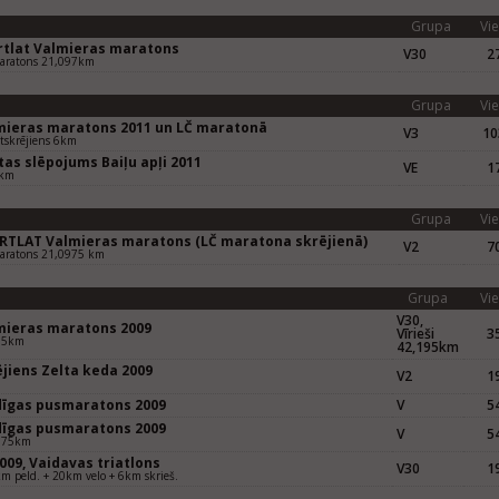
Grupa
Vie
rtlat Valmieras maratons
V30
27
aratons 21,097km
Grupa
Vie
mieras maratons 2011 un LČ maratonā
V3
10
ītskrējiens 6km
as slēpojums Baiļu apļi 2011
VE
17
 km
Grupa
Vie
RTLAT Valmieras maratons (LČ maratona skrējienā)
V2
70
aratons 21,0975 km
Grupa
Vie
V30,
mieras maratons 2009
Vīrieši
35
95km
42,195km
ējiens Zelta keda 2009
V2
19
m
dīgas pusmaratons 2009
V
54
dīgas pusmaratons 2009
V
54
975km
009, Vaidavas triatlons
V30
19
m peld. + 20km velo + 6km skrieš.