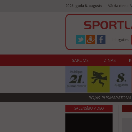
2026. gada 8. augusts
Vārda diena: V
Ielogoties
SĀKUMS
ZIŅAS
K
ROJAS PUSMARATONA F
SACENSĪBU VIDEO