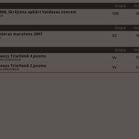
Grupa
Vie
2008, Skrējiens apkārt Vaidavas ezeram
V30
18
km
Grupa
Vie
mieras maratons 2007
V2
18
m
Grupa
Vie
kauss Triatlonā 4.posms
Vv
13
km+20km+5km
kauss Triatlonā 2.posms
Vv
14
m+18km+6km