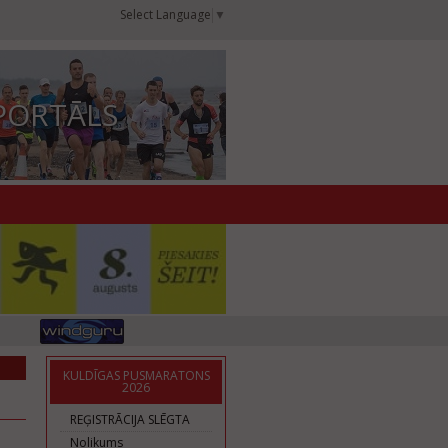
Select Language
▼
PORTĀLS
KULDĪGAS PUSMARATONS
2026
REĢISTRĀCIJA SLĒGTA
Nolikums