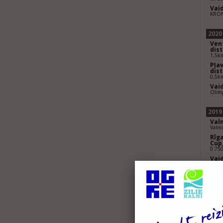
Vaid
KRONI
2020
Vent
dis
1,5k
Pļav
dis
0,5k
Vai
Olimp
2019
Val
Valm
Rīga
Cup
0.75
Vaid
400m 
2018
Val
Valmi
2017