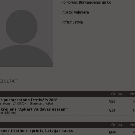
Komanda:
Burkānciems un Co
Pilsēta:
Valmiera
Valsts:
Latvia
EZULTĀTI
Grupa
Vie
as pusmaratona festivāls 2026
V50
4
ratons - 21,0975km (trase sertificēta)
 skrējiens "Apkārt Vaidavas ezeram"
V45
8
m skrējiens
Grupa
Vie
snes triatlons, sprints, Latvijas kauss
M40
4
0+20+5,3