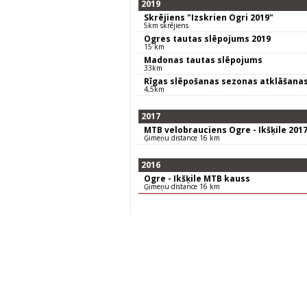
2019
Skrējiens "Izskrien Ogri 2019"
5km skrējiens
Ogres tautas slēpojums 2019
15 km
Madonas tautas slēpojums
33km
Rīgas slēpošanas sezonas atklāšana
4,5km
2017
MTB velobrauciens Ogre - Ikšķile 201
Ģimeņu distance 16 km
2016
Ogre - Ikšķile MTB kauss
Ģimeņu distance 16 km