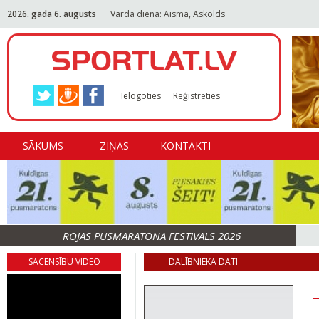
2026. gada 6. augusts
Vārda diena: Aisma, Askolds
Ielogoties
Reģistrēties
SĀKUMS
ZIŅAS
KONTAKTI
ROJAS PUSMARATONA FESTIVĀLS 2026
SACENSĪBU VIDEO
DALĪBNIEKA DATI