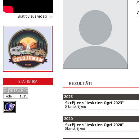
P
V
Skatīt visus video
STATISTIKA
REZULTĀTI
2023
Skrējiens "Izskrien Ogri 2023"
5 km skrējiens
2020
Skrējiens "Izskrien Ogri 2020"
5km skrējiens