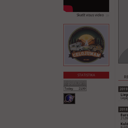
Skatīt visus video
STATISTIKA
R
2019
Lie
Liepā
2018
Eur
21,0
Kul
Kuldī