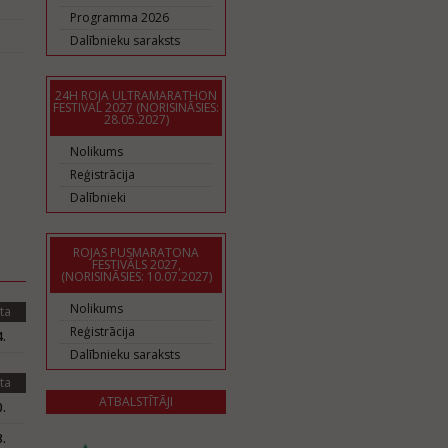
Programma 2026
Dalībnieku saraksts
24H ROJA ULTRAMARATHON
FESTIVAL 2027 (NORISINĀSIES:
28.05.2027)
Nolikums
Reģistrācija
Dalībnieki
ROJAS PUSMARATONA
FESTIVĀLS 2027,
(NORISINĀSIES: 10.07.2027)
Nolikums
ta
Reģistrācija
.
Dalībnieku saraksts
ta
ATBALSTĪTĀJI
.
.