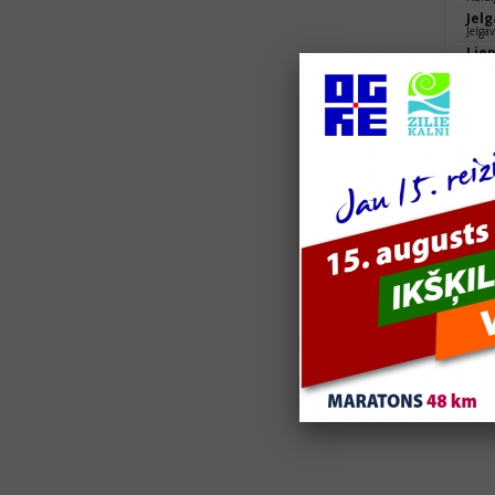
Jel
Jelga
Lie
Liepā
2017
Sig
Sigul
Jel
Jelga
Lie
Liepā
2016
Sig
Sigul
WE 
10km