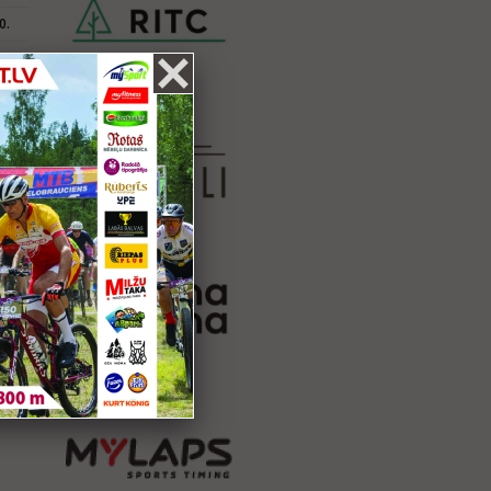
0.
.
ta
.
.
.
ta
7.
1.