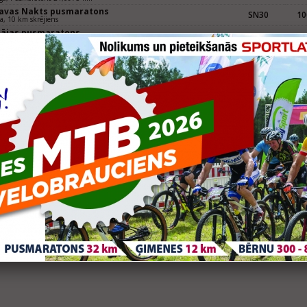
gavas Nakts pusmaratons
SN30
10
va, 10 km skrējiens
pājas pusmaratons
S
59
ja, Pusmaratons 21,0975 km
Grupa
Vie
uldas pusmaratons
S
72
da, Pusmaratons 21,0975 km
gavas nakts pusmaratons
S
79
va, Pusmaratons 21,0975 km
pājas pusmaratons
S
61
ja, Pusmaratons 21,0975 km
Grupa
Vie
uldas pusmaratons
S
12
da, Pusmaratons 21,0975 km
RUN RIGA 2016, 10km skriešana un nūjošana
10S30
16
 skriešana