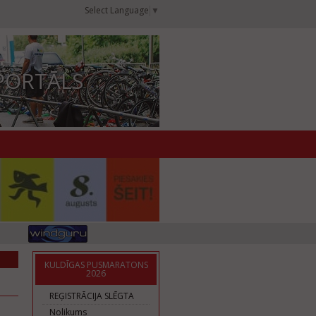
Select Language
▼
PORTĀLS
KULDĪGAS PUSMARATONS
2026
REĢISTRĀCIJA SLĒGTA
Nolikums