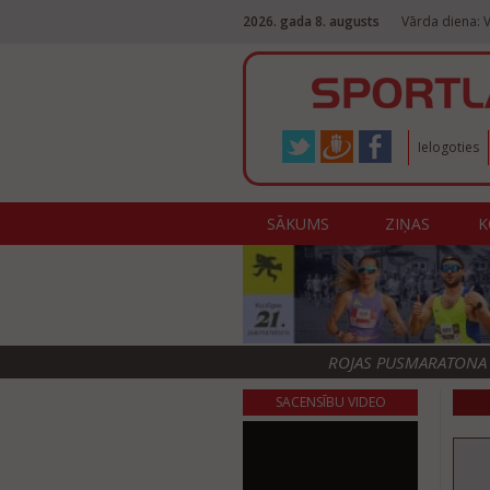
2026. gada 8. augusts
Vārda diena: V
Ielogoties
SĀKUMS
ZIŅAS
K
ROJAS PUSMARATONA F
SACENSĪBU VIDEO