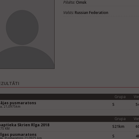
Pilsēta:
Omsk
Valsts:
Russian Federation
EZULTĀTI
Grupa
Vie
pājas pusmaratons
S
54
ja, 21,0975km
Grupa
Vie
oaptieka Skrien Rīga 2018
S21km
60
975 KM
dīgas pusmaratons
S
48
ga, Pusmaratons 21,0975 km