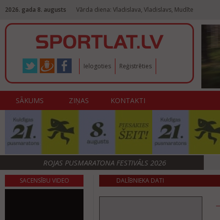
2026. gada 8. augusts
Vārda diena: Vladislava, Vladislavs, Mudīte
Ielogoties
Reģistrēties
SĀKUMS
ZIŅAS
KONTAKTI
ROJAS PUSMARATONA FESTIVĀLS 2026
SACENSĪBU VIDEO
DALĪBNIEKA DATI