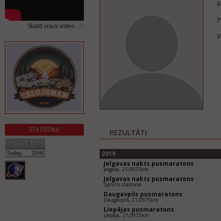
K
P
Skatīt visus video
V
STATISTIKA
REZULTĀTI
2019
Jelgavas nakts pusmaratons
Jelgava, 21,0975km
Jelgavas nakts pusmaratons
Sprints stadionā
Daugavpils pusmaratons
Daugavpils, 21,0975km
Liepājas pusmaratons
Liepāja, 21,0975km