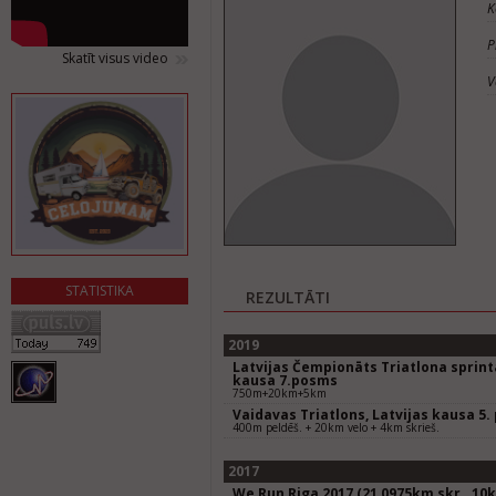
K
P
Skatīt visus video
V
STATISTIKA
REZULTĀTI
2019
Latvijas Čempionāts Triatlona sprinta
kausa 7.posms
750m+20km+5km
Vaidavas Triatlons, Latvijas kausa 5
400m peldēš. + 20km velo + 4km skrieš.
2017
We Run Riga 2017 (21,0975km skr., 10k