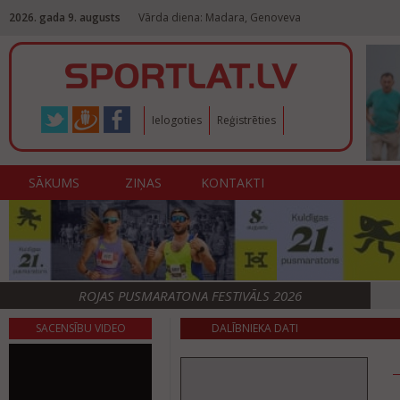
2026. gada 9. augusts
Vārda diena: Madara, Genoveva
Ielogoties
Reģistrēties
SĀKUMS
ZIŅAS
KONTAKTI
ROJAS PUSMARATONA FESTIVĀLS 2026
SACENSĪBU VIDEO
DALĪBNIEKA DATI