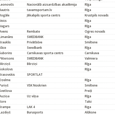
Leonovičs
Nacionālā aizsardzības akadēmija
Rīga
Bautris
tavamsportam.lv
Rīga
Rogāle
Jēkabpils sporta centrs
Krustpils novads
Veics
Rīga
Vagars
Rīga
Avens
Rembate
Ogres novads
Limanāns
SWEDBANK
Rīga
Krauklis
Privātbūve
Smiltene
Vāce
Swedbank
Rīga
Suborins
Carnikavas sporta centrs
Carnikava
Pētersons
SWEDBANK
Valmiera
Bērziņš
Bērziņi
Rīga
Sokolovs
Rīga
Krasovskis
SPORTLAT
Dzelme
Rīga
Puriņš
VSK Noskrien
Smiltene
Svetlova
Preiļi
Auziņa
Uz viļņa
Rīga
Kore
Talsi
Krampe
LAK 4
Riga
Lazdiņš
Burusports
Alūksne