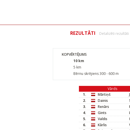
REZULTĀTI
Detalizēti rezultāti
KOPVĒRTĒJUMS
10 km
5 km
Bērnu skrējiens 300 - 600 m
Vārds
1.
Mārtiņš
2.
Dainis
3.
Renārs
4.
Gints
5.
Valdis
6.
Kārlis