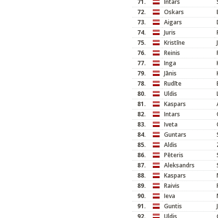
71.
Intars
72.
Oskars
73.
Aigars
74.
Juris
75.
Kristīne
76.
Reinis
77.
Inga
79.
Jānis
78.
Rudīte
80.
Uldis
81.
Kaspars
82.
Intars
83.
Iveta
84.
Guntars
85.
Aldis
86.
Pēteris
87.
Aleksandrs
88.
Kaspars
89.
Raivis
90.
Ieva
91.
Guntis
92.
Uldis