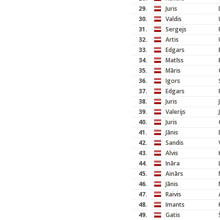
29.
Juris
30.
Valdis
31.
Sergejs
32.
Artis
33.
Edgars
34.
Matīss
35.
Māris
36.
Igors
37.
Edgars
38.
Juris
39.
Valerijs
40.
Juris
41.
Jānis
42.
Sandis
43.
Alvis
44.
Ināra
45.
Ainārs
46.
Jānis
47.
Raivis
48.
Imants
49.
Gatis