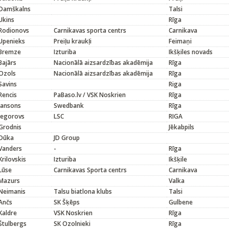
Damškalns
Talsi
Ukins
Rīga
Rodionovs
Carnikavas sporta centrs
Carnikava
Upenieks
Preiļu kraukļi
Feimaņi
Bremze
Izturiba
Ikšķiles novads
Bajārs
Nacionālā aizsardzības akadēmija
Rīga
Ozols
Nacionālā aizsardzības akadēmija
Rīga
Savins
Riga
Rencis
PaBaso.lv / VSK Noskrien
Rīga
Jansons
Swedbank
Rīga
Jegorovs
LSC
RIGA
Grodnis
Jēkabpils
Dūka
JD Group
Vanders
-
Rīga
Krilovskis
Izturiba
Ikšķile
Lūse
Carnikavas Sporta centrs
Carnikava
Mazurs
Valka
Neimanis
Talsu biatlona klubs
Talsi
Ančs
SK Šķēps
Gulbene
Kaldre
VSK Noskrien
Rīga
Štulbergs
SK Ozolnieki
Rīga