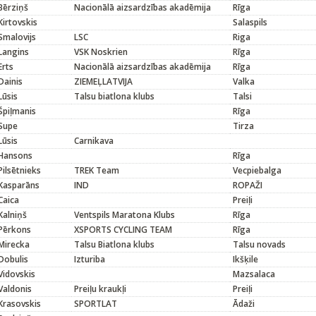
Bērziņš
Nacionālā aizsardzības akadēmija
Rīga
Kirtovskis
Salaspils
Smalovijs
LSC
Riga
Langins
VSK Noskrien
Rīga
Erts
Nacionālā aizsardzības akadēmija
Rīga
Dainis
ZIEMEĻLATVIJA
Valka
Lūsis
Talsu biatlona klubs
Talsi
Špiļmanis
Rīga
Supe
Tirza
Lūsis
Carnikava
Hansons
Rīga
Pilsētnieks
TREK Team
Vecpiebalga
Kasparāns
IND
ROPAŽI
Caica
Preiļi
Kalniņš
Ventspils Maratona Klubs
Rīga
Pērkons
XSPORTS CYCLING TEAM
Rīga
Mirecka
Talsu Biatlona klubs
Talsu novads
Dobulis
Izturiba
Ikšķile
Vidovskis
Mazsalaca
Valdonis
Preiļu kraukļi
Preiļi
Krasovskis
SPORTLAT
Ādaži