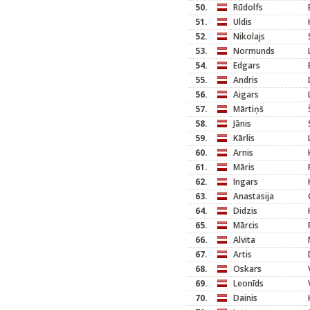
50.
Rūdolfs
51.
Uldis
52.
Nikolajs
53.
Normunds
54.
Edgars
55.
Andris
56.
Aigars
57.
Mārtiņš
58.
Jānis
59.
Kārlis
60.
Arnis
61.
Māris
62.
Ingars
63.
Anastasija
64.
Didzis
65.
Mārcis
66.
Alvita
67.
Artis
68.
Oskars
69.
Leonīds
70.
Dainis