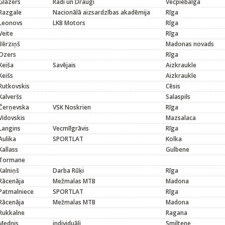
Glāzers
Radi un Draugi
Vecpiebalga
Razgale
Nacionālā aizsardzības akadēmija
Rīga
Leonovs
LKB Motors
Rīga
Veite
Rīga
Bērziņš
Madonas novads
Ozers
Rīga
Keiša
Savējais
Aizkraukle
Keišs
Aizkraukle
Rutkovskis
Cēsis
Kalveršs
Salaspils
Čerņevska
VSK Noskrien
Rīga
Vidovskis
Mazsalaca
Langins
Vecmīlgrāvis
Rīga
Aulika
SPORTLAT
Kolka
Kallass
Gulbene
Tormane
Kalniņš
Darba Rūķi
Rīga
Rācenāja
Mežmalas MTB
Madona
Patmalniece
SPORTLAT
Rīga
Rācenāja
Mežmalas MTB
Madona
Rukkalne
Ragana
Mednis
individuāli
Smiltene