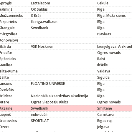
Sproģis
Lattelecom
Cekule
Salmiņš
OK Saldus
Rīga
Muižzemnieks
3 Brāļi
Rīga, Meža ciems
Aizpurietis
fb:riga.walk.run
Rīga
Skangale
Swedbank
Rīga
Zvirgzdiņa
Pļaviņas
Konovalovs
Skārda
VSK Noskrien
Jaunjelgava, Aizkrau
Priedīte
Ogres novads
Apšenieks
Balvi
Mauliņa
Ikšķile
Tilta-Kūma
Vaidava
Zālīte
Sigulda
Jansons
FLOATING UNIVERSE
Rīga
Dzelzītis
Rīga
Brūdere
Nacionālā aizsardzības akadēmija
Rīga
Rītere
Ogres Slēpotāju Klubs
Ogres novads
Kazaine
Swedbank
Smiltene
Liepiņš
individuāli
Carnikava
Krasovskis
SPORTLAT
Rigas raj.
Ozers
Jelgava