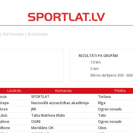
|
PDF formātā
|
XLS formātā
REZULTĀTI PA GRUPĀM
10 km
5 km
Bērnu skrējiens 300 - 60
Uzvārds
Komanda
Pilsēta
Jocis
SPORTLAT
Turlava
Stepe
Nacionālā aizsardzības akadēmija
Rīga
Roze
JRK
Ogres novads
Lūsis
Talsu Biatlona Klubs
Talsi
Ņilovs
OGRE
Ogres novads
Vīksne
Meridiāns OK
Cēsis