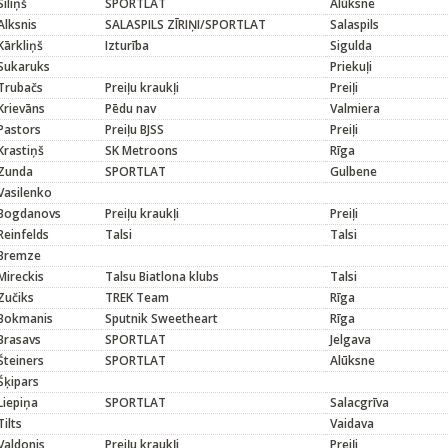
Siliņš
SPORTLAT
Alūksne
Alksnis
SALASPILS ZĪRIŅI/SPORTLAT
Salaspils
Kārkliņš
Izturība
Sigulda
Sukaruks
Priekuļi
Trubačs
Preiļu kraukļi
Preiļi
Krievāns
Pēdu nav
Valmiera
Pastors
Preiļu BJSS
Preiļi
Krastiņš
SK Metroons
Rīga
Zunda
SPORTLAT
Gulbene
Vasilenko
Bogdanovs
Preiļu kraukļi
Preiļi
Reinfelds
Talsi
Talsi
Bremze
Mireckis
Talsu Biatlona klubs
Talsi
Zučiks
TREK Team
Rīga
Bokmanis
Sputnik Sweetheart
Rīga
Brasavs
SPORTLAT
Jelgava
Šteiners
SPORTLAT
Alūksne
Šķipars
Liepiņa
SPORTLAT
Salacgrīva
Tilts
Vaidava
Valdonis
Preiļu kraukļi
Preiļi