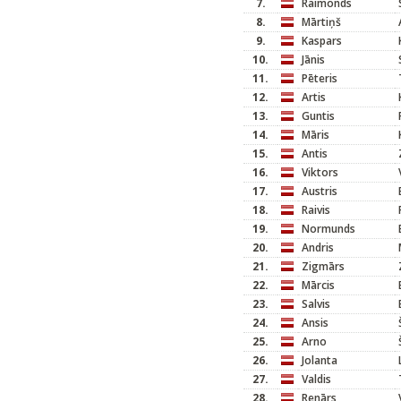
7.
Raimonds
8.
Mārtiņš
9.
Kaspars
10.
Jānis
11.
Pēteris
12.
Artis
13.
Guntis
14.
Māris
15.
Antis
16.
Viktors
17.
Austris
18.
Raivis
19.
Normunds
20.
Andris
21.
Zigmārs
22.
Mārcis
23.
Salvis
24.
Ansis
25.
Arno
26.
Jolanta
27.
Valdis
28.
Renārs