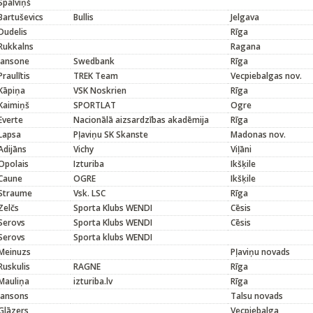
Spalviņš
Bartuševics
Bullis
Jelgava
Dudelis
Rīga
Rukkalns
Ragana
Jansone
Swedbank
Rīga
Praulītis
TREK Team
Vecpiebalgas nov.
Kāpiņa
VSK Noskrien
Rīga
Kaimiņš
SPORTLAT
Ogre
Everte
Nacionālā aizsardzības akadēmija
Rīga
Lapsa
Pļaviņu SK Skanste
Madonas nov.
Adijāns
Vichy
Viļāni
Opolais
Izturiba
Ikšķile
Caune
OGRE
Ikšķile
Straume
Vsk. LSC
Rīga
Zelčs
Sporta Klubs WENDI
Cēsis
Serovs
Sporta Klubs WENDI
Cēsis
Serovs
Sporta klubs WENDI
Meinuzs
Pļaviņu novads
Ruskulis
RAGNE
Rīga
Mauliņa
izturiba.lv
Rīga
Jansons
Talsu novads
Glāzers
Vecpiebalga