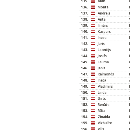
135.
Aldis
136.
Monta
137.
Andrejs
138.
Anta
139.
Ilmārs
140.
Kaspars
141.
Inese
142.
Juris
143.
Leontijs
144.
Josifs
145.
Lauma
146.
Jānis
147.
Raimonds
148.
Ineta
149.
Vladimirs
150.
Linda
151.
Ģirts
152.
Renāte
153.
Rūta
154.
Zinaīda
155.
Vizbulīte
156.
Vilis