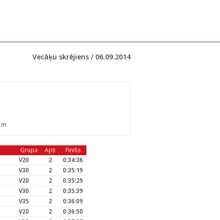
Vecāķu skrējiens / 06.09.2014
0 m
Grupa
Apļi
Finišs
V20
2
0:34:36
V30
2
0:35:19
V20
2
0:35:29
V30
2
0:35:39
V35
2
0:36:09
V20
2
0:36:50