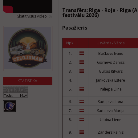
Transfērs: Rīga - Roja - Rīga 
festivālu 2026)
Skatīt visus video
Pasažieris
Npk.
Uzvārds / Vārds
1.
Bočkovs Ivans
2.
Gornevs Deniss
3.
Gulbis Ritvars
4.
Jankovska Estere
STATISTIKA
5.
Paliepa Elīna
6.
Sadajeva Ilona
7.
Sadajeva Marija
8.
Ulbina Liene
9.
Zanders Reinis