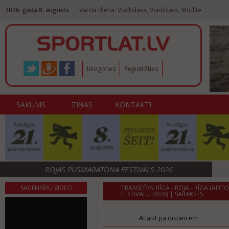
2026. gada 8. augusts
Vārda diena: Vladislava, Vladislavs, Mudīte
Ielogoties
Reģistrēties
SĀKUMS
ZIŅAS
KONTAKTI
ROJAS PUSMARATONA FESTIVĀLS 2026
SACENSĪBU VIDEO
TRANSFĒRS: RĪGA - ROJA - RĪGA (A
FESTIVĀLU 2026) | SARAKSTS
Atlasīt pa distancēm