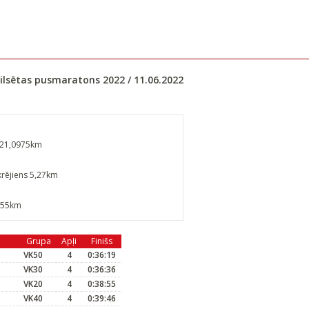
 pilsētas pusmaratons 2022 / 11.06.2022
 21,0975km
krējiens 5,27km
,55km
Grupa
Apļi
Finišs
VK50
4
0:36:19
VK30
4
0:36:36
VK20
4
0:38:55
VK40
4
0:39:46