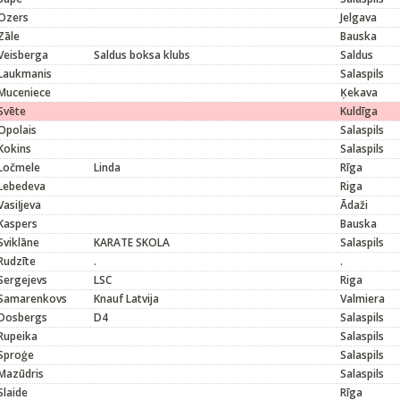
Ozers
Jelgava
Zāle
Bauska
Veisberga
Saldus boksa klubs
Saldus
Laukmanis
Salaspils
Muceniece
Ķekava
Svēte
Kuldīga
Opolais
Salaspils
Kokins
Salaspils
Ločmele
Linda
Rīga
Lebedeva
Riga
Vasiļjeva
Ādaži
Kaspers
Bauska
Sviklāne
KARATE SKOLA
Salaspils
Rudzīte
.
.
Sergejevs
LSC
Riga
Samarenkovs
Knauf Latvija
Valmiera
Dosbergs
D4
Salaspils
Rupeika
Salaspils
Sproģe
Salaspils
Mazūdris
Salaspils
Slaide
Rīga