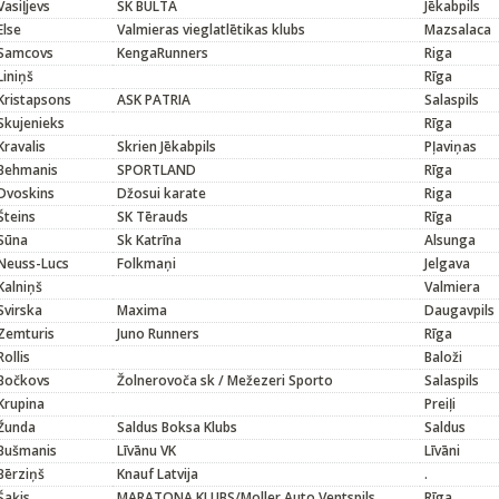
Vasiļjevs
SK BULTA
Jēkabpils
Else
Valmieras vieglatlētikas klubs
Mazsalaca
Samcovs
KengaRunners
Riga
Liniņš
Rīga
Kristapsons
ASK PATRIA
Salaspils
Skujenieks
Rīga
Kravalis
Skrien Jēkabpils
Pļaviņas
Behmanis
SPORTLAND
Rīga
Dvoskins
Džosui karate
Riga
Šteins
SK Tērauds
Rīga
Sūna
Sk Katrīna
Alsunga
Neuss-Lucs
Folkmaņi
Jelgava
Kalniņš
Valmiera
Svirska
Maxima
Daugavpils
Zemturis
Juno Runners
Rīga
Rollis
Baloži
Bočkovs
Žolnerovoča sk / Mežezeri Sporto
Salaspils
Krupina
Preiļi
Žunda
Saldus Boksa Klubs
Saldus
Bušmanis
Līvānu VK
Līvāni
Bērziņš
Knauf Latvija
.
Šaķis
MARATONA KLUBS/Moller Auto Ventspils
Rīga