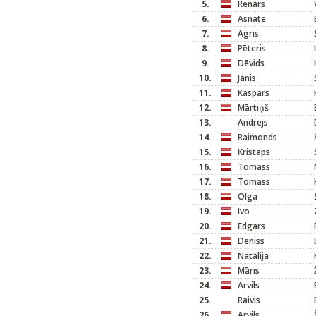
5.
Renārs
6.
Asnate
7.
Agris
8.
Pēteris
9.
Dēvids
10.
Jānis
11.
Kaspars
12.
Mārtiņš
13.
Andrejs
14.
Raimonds
15.
Kristaps
16.
Tomass
17.
Tomass
18.
Olga
19.
Ivo
20.
Edgars
21.
Deniss
22.
Natālija
23.
Māris
24.
Arvils
25.
Raivis
26.
Arvils