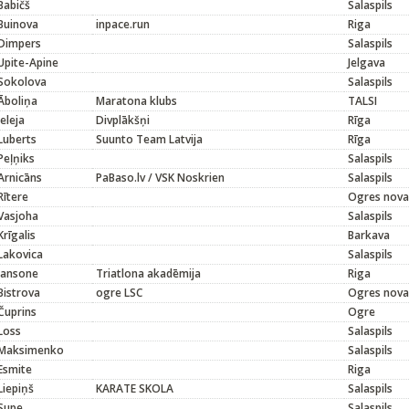
Babičš
Salaspils
Buinova
inpace.run
Riga
Dimpers
Salaspils
Upite-Apine
Jelgava
Sokolova
Salaspils
Āboliņa
Maratona klubs
TALSI
Ieleja
Divplākšņi
Rīga
Luberts
Suunto Team Latvija
Rīga
Peļņiks
Salaspils
Arnicāns
PaBaso.lv / VSK Noskrien
Salaspils
Rītere
Ogres nova
Vasjoha
Salaspils
Krīgalis
Barkava
Lakovica
Salaspils
Jansone
Triatlona akadēmija
Riga
Bistrova
ogre LSC
Ogres nova
Čuprins
Ogre
Loss
Salaspils
Maksimenko
Salaspils
Esmite
Riga
Liepiņš
KARATE SKOLA
Salaspils
Supe
Salaspils