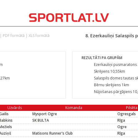
8. Ezerkauliņi Salaspils
|
PDF formātā
|
XLS formātā
REZULTĀTI PA GRUPĀM
km
Ezerkauliņi pusmaratons
Skrējiens 10,55km
5,27km
Salaspils domes tautas s
Bērnu skrējiens 1km
Nūjošanas pārgājiens 10
Uzvārds
Komanda
Pilsēta
Gailis
Mysport Ogre
Ogresgals
Babkins
SK BULTA
Rīga
Mežiels
Ogre
Auziņš
Matisons Runner's Club
Rīga