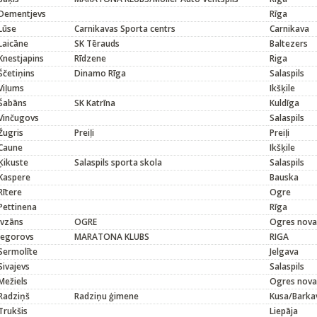
Dementjevs
Rīga
Lūse
Carnikavas Sporta centrs
Carnikava
Laicāne
SK Tērauds
Baltezers
Knestjapins
Rīdzene
Riga
Ščetiņins
Dinamo Rīga
Salaspils
Viļums
Ikšķile
Šabāns
SK Katrīna
Kuldīga
Vinčugovs
Salaspils
Žugris
Preiļi
Preiļi
Caune
Ikšķile
Ķikuste
Salaspils sporta skola
Salaspils
Kaspere
Bauska
Rītere
Ogre
Pettinena
Rīga
Ivzāns
OGRE
Ogres nova
Jegorovs
MARATONA KLUBS
RIGA
Sermolīte
Jelgava
Sivajevs
Salaspils
Mežiels
Ogres nova
Radziņš
Radziņu ģimene
Kusa/Barka
Trukšis
Liepāja