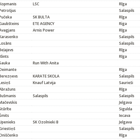
Kopmanis
LSC
Rīga
Petrošjus
Salaspils
Pučeka
SK BULTA
Rīga
Gaubšteins
ETE AGENCY
Rïga
Avagjans
Arnis Power
Rīga
Karasenko
Salaspils
Losāns
Salaspils
Beļajevs
Rīga
Klints
Rīga
Sauka
Run With Anita
Deimante
Rīga
Berezņevs
KARATE SKOLA
Salaspils
Lesiņš
Knauf Latvija
Saurieši
Abražuns
Rīga
Bušmanis
Salaspils
Salaspils
Mačevskis
Jelgava
Stūrīte
Sigulda
Šmits
Iecava
Upenieks
SK Ozolnieki B
Jelgava
Griestiņš
Salaspils
Oniščenko
Rīga