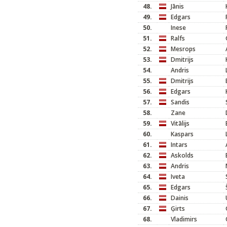
48.
Jānis
49.
Edgars
50.
Inese
51.
Ralfs
52.
Mesrops
53.
Dmitrijs
54.
Andris
55.
Dmitrijs
56.
Edgars
57.
Sandis
58.
Zane
59.
Vitālijs
60.
Kaspars
61.
Intars
62.
Askolds
63.
Andris
64.
Iveta
65.
Edgars
66.
Dainis
67.
Ģirts
68.
Vladimirs