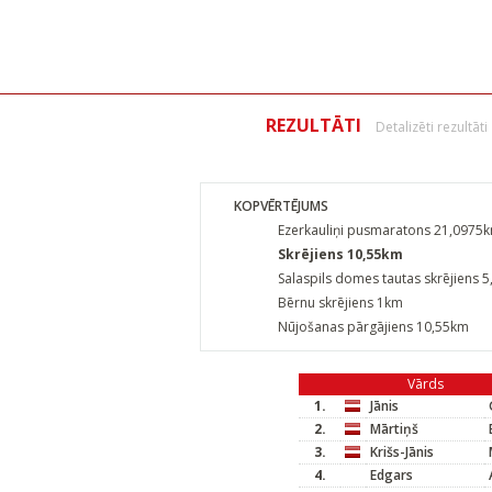
REZULTĀTI
Detalizēti rezultāti
KOPVĒRTĒJUMS
Ezerkauliņi pusmaratons 21,0975
Skrējiens 10,55km
Salaspils domes tautas skrējiens 
Bērnu skrējiens 1km
Nūjošanas pārgājiens 10,55km
Vārds
1.
Jānis
2.
Mārtiņš
3.
Krišs-Jānis
4.
Edgars