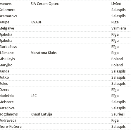
Ivanovs
SIA Ceram Optec
Līvāni
Solomecs
Salaspils
Kramarovs
Salaspils
Raupe
KNAUF
Rīga
Melgalve
Valmiera
Rjabuha
Rīga
Rjabuha
Rīga
Gorbačovs
Rīga
Tālmane
Maratona Klubs
Riga
Misiulayis
Poland
Maryjko
Poland
Randa
Salaspils
Rutko
Salaspils
Reķis
Salaspils
Ozers
Rīga
Nadežda
LSC
Rīga
Meistere
Salaspils
Ratačova
Salaspils
Bogdanovs
Knauf Latvija
Saurieši
Kudraveca
Riga
Kiore-Kučiere
Salaspils