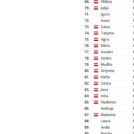
69.
Fēlikss
70.
Julija
71.
Igors
72.
Inese
73.
Saiva
74.
Tatjana
75.
Agra
76.
Māris
77.
Gunārs
78.
Ainārs
79.
Mudīte
80.
Artjoms
81.
Kārlis
82.
Zenta
83.
Jana
84.
Inita
85.
Vladimirs
86.
Andrejs
87.
Maksims
88.
Laura
89.
Andis
90.
Renārs