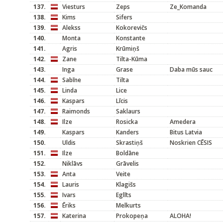
137.
Viesturs
Zeps
Ze_Komanda
138.
Kims
Sifers
139.
Alekss
Kokorevičs
140.
Monta
Konstante
141.
Agris
Krūmiņš
142.
Zane
Tilta-Kūma
143.
Inga
Grase
Daba mūs sauc
144.
Sabīne
Tilta
145.
Linda
Lice
146.
Kaspars
Līcis
147.
Raimonds
Saklaurs
148.
Ilze
Rosicka
Amedera
149.
Kaspars
Kanders
Bitus Latvia
150.
Uldis
Skrastiņš
Noskrien CĒSIS
151.
Ilze
Boldāne
152.
Niklāvs
Grāvelis
153.
Anta
Veite
154.
Lauris
Klagišs
155.
Ivars
Eglīts
156.
Ēriks
Melkurts
157.
Katerina
Prokopeņa
ALOHA!