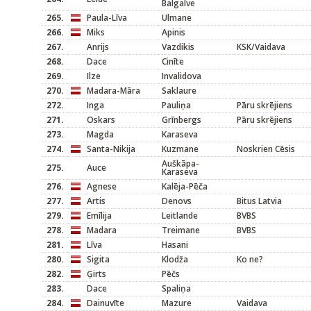
Balgalve
265.
Paula-Līva
Ulmane
266.
Miks
Apinis
267.
Anrijs
Vazdikis
KSK/Vaidava
268.
Dace
Cinīte
269.
Ilze
Invalidova
270.
Madara-Māra
Saklaure
272.
Inga
Pauliņa
Pāru skrējiens
271.
Oskars
Grīnbergs
Pāru skrējiens
273.
Magda
Karaseva
274.
Santa-Nikija
Kuzmane
Noskrien Cēsis
Auškāpa-
275.
Auce
Karaseva
276.
Agnese
Kalēja-Pēča
277.
Artis
Denovs
Bitus Latvia
279.
Emīlija
Leitlande
BVBS
278.
Madara
Treimane
BVBS
281.
Līva
Hasani
280.
Sigita
Klodža
Ko ne?
282.
Ģirts
Pēčs
283.
Dace
Spaliņa
284.
Dainuvīte
Mazure
Vaidava