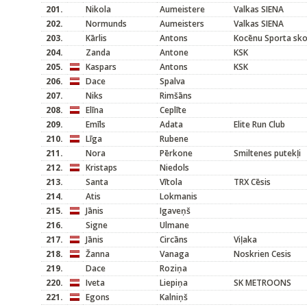
201.
Nikola
Aumeistere
Valkas SIENA
202.
Normunds
Aumeisters
Valkas SIENA
203.
Kārlis
Antons
Kocēnu Sporta sko
204.
Zanda
Antone
KSK
205.
Kaspars
Antons
KSK
206.
Dace
Spalva
207.
Niks
Rimšāns
208.
Elīna
Ceplīte
209.
Emīls
Adata
Elite Run Club
210.
Līga
Rubene
211.
Nora
Pērkone
Smiltenes putekļi
212.
Kristaps
Niedols
213.
Santa
Vītola
TRX Cēsis
214.
Atis
Lokmanis
215.
Jānis
Igaveņš
216.
Signe
Ulmane
217.
Jānis
Circāns
Viļaka
218.
Žanna
Vanaga
Noskrien Cesis
219.
Dace
Roziņa
220.
Iveta
Liepiņa
SK METROONS
221.
Egons
Kalniņš