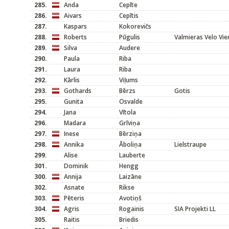
285.
Anda
Cepīte
286.
Aivars
Cepītis
287.
Kaspars
Kokorevičs
288.
Roberts
Pūgulis
Valmieras Velo Vie
289.
Silva
Audere
290.
Paula
Riba
291.
Laura
Riba
292.
Kārlis
Viļums
293.
Gothards
Bērzs
Gotis
295.
Gunita
Osvalde
294.
Jana
Vītola
296.
Madara
Grīviņa
297.
Inese
Bērziņa
298.
Annika
Āboliņa
Lielstraupe
299.
Alise
Lauberte
301.
Dominik
Hengg
300.
Annija
Laizāne
302.
Asnate
Rikse
303.
Pēteris
Avotiņš
304.
Agris
Rogainis
SIA Projekti LL
305.
Raitis
Briedis