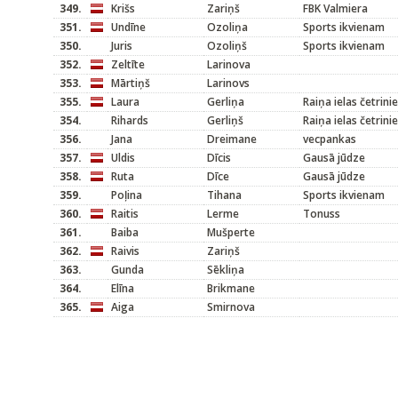
349.
Krišs
Zariņš
FBK Valmiera
351.
Undīne
Ozoliņa
Sports ikvienam
350.
Juris
Ozoliņš
Sports ikvienam
352.
Zeltīte
Larinova
353.
Mārtiņš
Larinovs
355.
Laura
Gerliņa
Raiņa ielas četrini
354.
Rihards
Gerliņš
Raiņa ielas četrini
356.
Jana
Dreimane
vecpankas
357.
Uldis
Dīcis
Gausā jūdze
358.
Ruta
Dīce
Gausā jūdze
359.
Poļina
Tihana
Sports ikvienam
360.
Raitis
Lerme
Tonuss
361.
Baiba
Mušperte
362.
Raivis
Zariņš
363.
Gunda
Sēkliņa
364.
Elīna
Brikmane
365.
Aiga
Smirnova