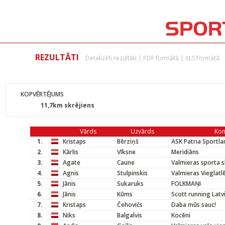
REZULTĀTI
Detalizēti rezultāti
|
PDF formātā
|
XLS formātā
KOPVĒRTĒJUMS
11,7km skrējiens
Vārds
Uzvārds
Ko
1.
Kristaps
Bērziņš
ASK Patria Sportla
2.
Kārlis
Vīksne
Meridiāns
3.
Agate
Caune
Valmieras sporta 
4.
Agnis
Stulpinskis
Valmieras Vieglatl
5.
Jānis
Sukaruks
FOLKMAŅI
6.
Jānis
Kūms
Scott running Latv
7.
Kristaps
Čehovičs
Daba mūs sauc!
8.
Niks
Balgalvis
Kocēni