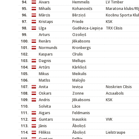
94.
Aivars
Hemmelis
LV Timber
95.
Mihails
Kohanovičs
Maratona klubs/Rī
96.
Mārcis
Bērziņš
Kocēnu Sporta Klu
97.
Kristaps
Priede
KSK
98.
Līga
Gudēvica-Liepiņa
TRX Cēsis
99.
Arturs
Ozoliņš
100.
Renārs
Jēkabsons
101.
Normunds
Kronbergs
102.
Kaspars
Cīrulis
103.
Dagnis
Mellups
104.
Artūrs
Kārkliņš
105.
Mikus
Meikulis
106.
Matīss
Malojlo
107.
Anita
Ieviņa
Noskrien Cēsis
108.
Oskars
Zonne
Acsaabols
109.
Andris
Jēkabsons
KSK
110.
Solvita
Lāce
111.
Aigars
Feldmanis
112.
Guntars
Inauskis
VVK
113.
Jānis
Āboliņš
114.
Fēlikss
Āboliņš
Lielstraupe
115.
Guntars
Eglītis