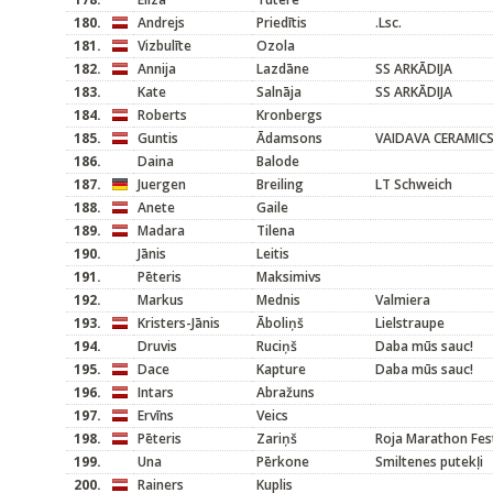
180.
Andrejs
Priedītis
.Lsc.
181.
Vizbulīte
Ozola
182.
Annija
Lazdāne
SS ARKĀDIJA
183.
Kate
Salnāja
SS ARKĀDIJA
184.
Roberts
Kronbergs
185.
Guntis
Ādamsons
VAIDAVA CERAMIC
186.
Daina
Balode
187.
Juergen
Breiling
LT Schweich
188.
Anete
Gaile
189.
Madara
Tilena
190.
Jānis
Leitis
191.
Pēteris
Maksimivs
192.
Markus
Mednis
Valmiera
193.
Kristers-Jānis
Āboliņš
Lielstraupe
194.
Druvis
Ruciņš
Daba mūs sauc!
195.
Dace
Kapture
Daba mūs sauc!
196.
Intars
Abražuns
197.
Ervīns
Veics
198.
Pēteris
Zariņš
Roja Marathon Fest
199.
Una
Pērkone
Smiltenes putekļi
200.
Rainers
Kuplis