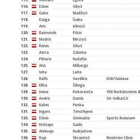
116.
Dāvis
Siliņš
117.
Gatis
Madžiņš
118.
Daiga
Īzaka
119.
Atis
Ķēniņš
120.
Raimonds
Pūcis
121.
Modris
Bērziņš
122.
Raivis
Siliņš
123.
Astra
Zaluma
124.
Pēteris
Rudzītis
125.
Atis
Milbergs
127.
Ivita
Leite
126.
Ralfs
Vazdikis
KSK/Vaidava
128.
Elīna
Šilinga
129.
Inese
Kokoreviča
VSK Burkānciems 
130.
Andris
Dainis
5A-Valka/LV
132.
Kalvis
Penka
131.
Ingars
Timofejevs
133.
Dāvis
Siminaitis
Sports ikvienam
134.
Kristaps
Gailis
135.
Aleksejs
Kudrjašovs
136.
Rojs
Skrastiņš
Noskrien Cēsis