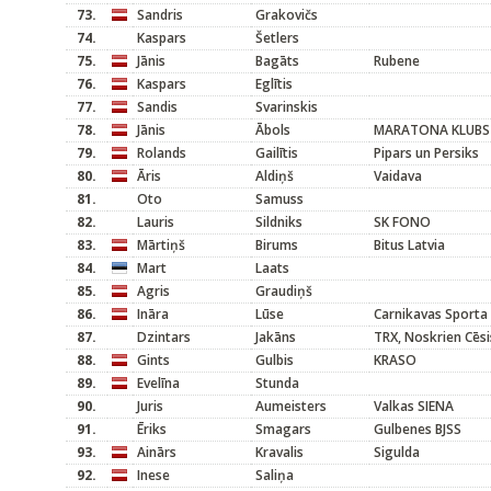
73.
Sandris
Grakovičs
74.
Kaspars
Šetlers
75.
Jānis
Bagāts
Rubene
76.
Kaspars
Eglītis
77.
Sandis
Svarinskis
78.
Jānis
Ābols
MARATONA KLUBS
79.
Rolands
Gailītis
Pipars un Persiks
80.
Āris
Aldiņš
Vaidava
81.
Oto
Samuss
82.
Lauris
Sildniks
SK FONO
83.
Mārtiņš
Birums
Bitus Latvia
84.
Mart
Laats
85.
Agris
Graudiņš
86.
Ināra
Lūse
Carnikavas Sporta
87.
Dzintars
Jakāns
TRX, Noskrien Cēsi
88.
Gints
Gulbis
KRASO
89.
Evelīna
Stunda
90.
Juris
Aumeisters
Valkas SIENA
91.
Ēriks
Smagars
Gulbenes BJSS
93.
Ainārs
Kravalis
Sigulda
92.
Inese
Saliņa