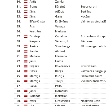
30.
Antis
Zunda
31.
Toms
Bērziņš
Supervaroņi
32.
Jānis
Atlācis
Bertāna
33.
Jānis
Gailis
Kocēni
34.
Elīza-Krista
Kiršblūma
Valmieras Vieglatl
35.
Atis
Vanags
36.
Kristiāns
Markuss
37.
Dmitrijs
Čuhalovs
Tottenham Hotspu
38.
Kaspars
Skrastiņš
Bērzaine
39.
Ainārs
Straubergs
SK runningcoach.lv
40.
Sandis
Āboliņš
41.
Madara
Fūrmane
42.
Jānis
Linītis
43.
Edgars
Kokorevičs
KOKO team
44.
Dāvis
Bergs
Valmieras Pārgauja
45.
Mārtiņš
Ruciņš
Daba mūs sauc!
46.
Mārtiņš
Treijs
VSK Burkānciems
47.
Saiva
Pallo
48.
Jānis
Domburs
49.
Rolands
Riekstiņš
50.
Ivars
Oraševskis
Noskrien Cēsis
51.
Lija
Laizane
Laboral Kutxa