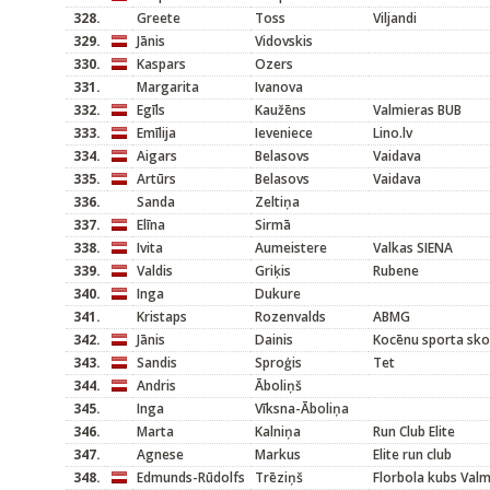
328.
Greete
Toss
Viljandi
329.
Jānis
Vidovskis
330.
Kaspars
Ozers
331.
Margarita
Ivanova
332.
Egīls
Kaužēns
Valmieras BUB
333.
Emīlija
Ieveniece
Lino.lv
334.
Aigars
Belasovs
Vaidava
335.
Artūrs
Belasovs
Vaidava
336.
Sanda
Zeltiņa
337.
Elīna
Sirmā
338.
Ivita
Aumeistere
Valkas SIENA
339.
Valdis
Griķis
Rubene
340.
Inga
Dukure
341.
Kristaps
Rozenvalds
ABMG
342.
Jānis
Dainis
Kocēnu sporta sko
343.
Sandis
Sproģis
Tet
344.
Andris
Āboliņš
345.
Inga
Vīksna-Āboliņa
346.
Marta
Kalniņa
Run Club Elite
347.
Agnese
Markus
Elite run club
348.
Edmunds-Rūdolfs
Trēziņš
Florbola kubs Valm