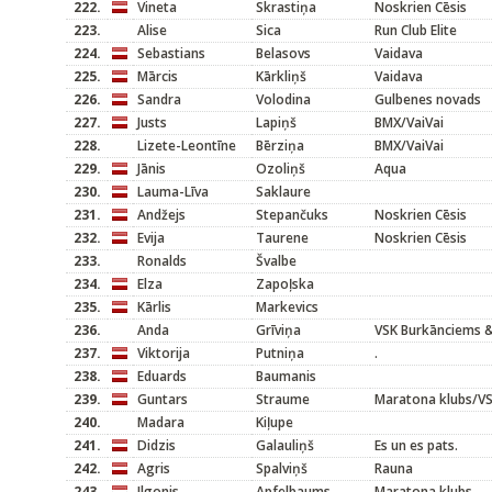
222.
Vineta
Skrastiņa
Noskrien Cēsis
223.
Alise
Sica
Run Club Elite
224.
Sebastians
Belasovs
Vaidava
225.
Mārcis
Kārkliņš
Vaidava
226.
Sandra
Volodina
Gulbenes novads
227.
Justs
Lapiņš
BMX/VaiVai
228.
Lizete-Leontīne
Bērziņa
BMX/VaiVai
229.
Jānis
Ozoliņš
Aqua
230.
Lauma-Līva
Saklaure
231.
Andžejs
Stepančuks
Noskrien Cēsis
232.
Evija
Taurene
Noskrien Cēsis
233.
Ronalds
Švalbe
234.
Elza
Zapoļska
235.
Kārlis
Markevics
236.
Anda
Grīviņa
VSK Burkānciems 
237.
Viktorija
Putniņa
.
238.
Eduards
Baumanis
239.
Guntars
Straume
Maratona klubs/V
240.
Madara
Kiļupe
241.
Didzis
Galauliņš
Es un es pats.
242.
Agris
Spalviņš
Rauna
243.
Ilgonis
Apfelbaums
Maratona klubs