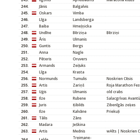
244.
Jānis
Balgalvis
245.
Oskars
Vimba
246.
Līga
Landsberga
247.
Baiba
Hmeļņicka
248.
Undīne
Bērziņa
Bērziņi
249.
Āris
Ulmanis
250.
Guntis
Bergs
251.
Anna
Nagle
252.
Pēteris
Oruvers
253.
Armands
Zeiļuks
254.
Līga
Krasta
256.
Normunds
Tumulis
Noskrien Cēsis
255.
Artis
Zariņš
Roja Marathon Fest
257.
Uģis
Ulmanis
old crabs
258.
Ilze
Rubene
Salacgrìvas Avantù
259.
Juris
Ķibilds
Zibenīgās zeķes
260.
Ilze
Kalvāne
Priekuļi
261.
Tālis
Zāns
262.
Madara
Ješkina
263.
Artis
Mednis
wAlts | Noskrien C
Treimane-
264.
Lelde