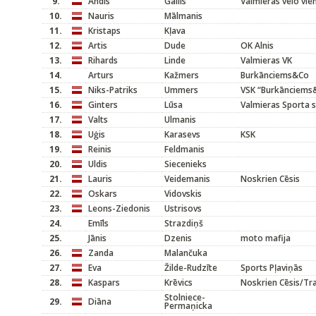
9.
Andis
Gailis
Valmieras velo vie
10.
Nauris
Mālmanis
11.
Kristaps
Kļava
12.
Artis
Dude
OK Alnis
13.
Rihards
Linde
Valmieras VK
14.
Arturs
Kažmers
Burkānciems&Co
15.
Niks-Patriks
Ummers
VSK “Burkānciems
16.
Ginters
Lūsa
Valmieras Sporta 
17.
Valts
Ulmanis
18.
Uģis
Karasevs
KSK
19.
Reinis
Feldmanis
20.
Uldis
Siecenieks
21.
Lauris
Veidemanis
Noskrien Cēsis
22.
Oskars
Vidovskis
23.
Leons-Ziedonis
Ustrisovs
24.
Emīls
Strazdiņš
25.
Jānis
Dzenis
moto mafija
26.
Zanda
Malančuka
27.
Eva
Žilde-Rudzīte
Sports Pļaviņās
28.
Kaspars
Krēvics
Noskrien Cēsis/Trai
Stolniece-
29.
Diāna
Permaņicka