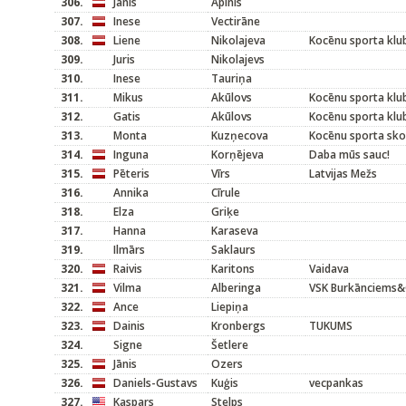
306.
Jānis
Apinis
307.
Inese
Vectirāne
308.
Liene
Nikolajeva
Kocēnu sporta klu
309.
Juris
Nikolajevs
310.
Inese
Tauriņa
311.
Mikus
Akūlovs
Kocēnu sporta klu
312.
Gatis
Akūlovs
Kocēnu sporta klu
313.
Monta
Kuzņecova
Kocēnu sporta sko
314.
Inguna
Korņējeva
Daba mūs sauc!
315.
Pēteris
Vīrs
Latvijas Mežs
316.
Annika
Cīrule
318.
Elza
Griķe
317.
Hanna
Karaseva
319.
Ilmārs
Saklaurs
320.
Raivis
Karitons
Vaidava
321.
Vilma
Alberinga
VSK Burkānciems
322.
Ance
Liepiņa
323.
Dainis
Kronbergs
TUKUMS
324.
Signe
Šetlere
325.
Jānis
Ozers
326.
Daniels-Gustavs
Kuģis
vecpankas
327.
Kaspars
Stelps