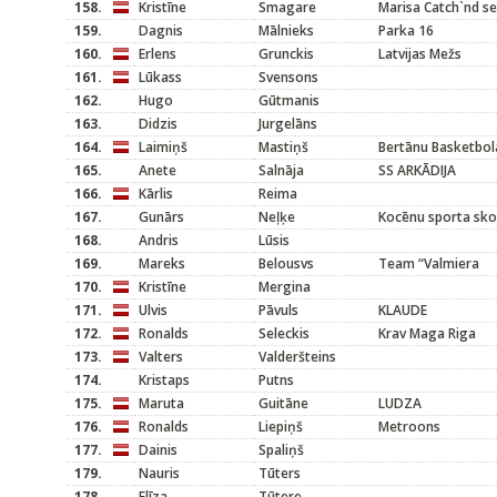
158.
Kristīne
Smagare
Marisa Catch`nd se
159.
Dagnis
Mālnieks
Parka 16
160.
Erlens
Grunckis
Latvijas Mežs
161.
Lūkass
Svensons
162.
Hugo
Gūtmanis
163.
Didzis
Jurgelāns
164.
Laimiņš
Mastiņš
Bertānu Basketbol
165.
Anete
Salnāja
SS ARKĀDIJA
166.
Kārlis
Reima
167.
Gunārs
Neļķe
Kocēnu sporta sko
168.
Andris
Lūsis
169.
Mareks
Belousvs
Team “Valmiera
170.
Kristīne
Mergina
171.
Ulvis
Pāvuls
KLAUDE
172.
Ronalds
Seleckis
Krav Maga Riga
173.
Valters
Valderšteins
174.
Kristaps
Putns
175.
Maruta
Guitāne
LUDZA
176.
Ronalds
Liepiņš
Metroons
177.
Dainis
Spaliņš
179.
Nauris
Tūters
178.
Elīza
Tūtere