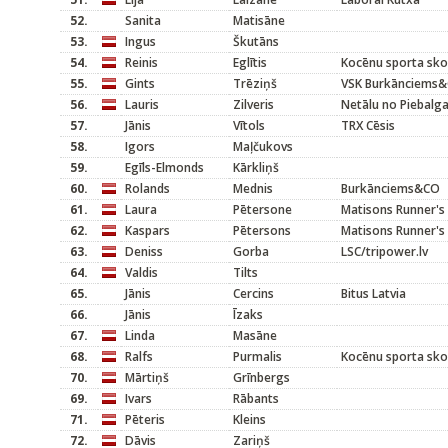
52.
Sanita
Matisāne
53.
Ingus
Škutāns
54.
Reinis
Eglītis
Kocēnu sporta sko
55.
Gints
Trēziņš
VSK Burkānciems
56.
Lauris
Zilveris
Netālu no Piebalg
57.
Jānis
Vītols
TRX Cēsis
58.
Igors
Maļčukovs
59.
Egīls-Elmonds
Kārkliņš
60.
Rolands
Mednis
Burkānciems&CO
61.
Laura
Pētersone
Matisons Runner's
62.
Kaspars
Pētersons
Matisons Runner's
63.
Deniss
Gorba
LSC/tripower.lv
64.
Valdis
Tilts
65.
Jānis
Cercins
Bitus Latvia
66.
Jānis
Īzaks
67.
Linda
Masāne
68.
Ralfs
Purmalis
Kocēnu sporta sko
70.
Mārtiņš
Grīnbergs
69.
Ivars
Rābants
71.
Pēteris
Kleins
72.
Dāvis
Zariņš