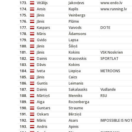
173.
Vitālijs
Jakovļevs
www.endo.lv
174.
Ansis
Kuplis
www.running.lv
175.
Jānis
Veinbergs
176.
Jānis
Plūme
177.
Kaspars
Vaivods
DOTE
178.
Māris
Ādamsons
179.
Gvido
Lapsa
180.
Jānis
Šiliņš
181.
Jānis
Kokins
VSK Noskrien
182.
Dainis
Krasovskis
SPORTLAT
183.
Dāvis
Kokins
184.
Iveta
Liepiņa
METROONS
185.
Jānis
Caics
186.
Guntis
Leimanis
187.
Dainis
Sakalausks
Vudlande
188.
Mārtiņš
Menniks
RSU
189.
Aiga
Rozenberga
190.
Guntars
Straume
191.
Oskars
Bērziņš
192.
Māris
Asars
IMPOSSIBLE IS NO
193.
Andris
Apinis