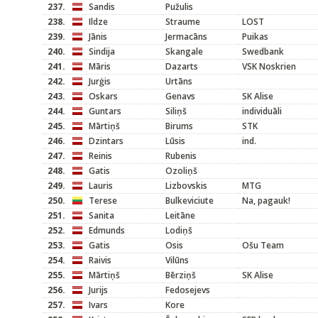
237.
Sandis
Pužulis
238.
Ildze
Straume
LOST
239.
Jānis
Jermacāns
Puikas
240.
Sindija
Skangale
Swedbank
241.
Māris
Dazarts
VSK Noskrien
242.
Jurģis
Urtāns
243.
Oskars
Genavs
SK Alise
244.
Guntars
Siliņš
individuāli
245.
Mārtiņš
Birums
STK
246.
Dzintars
Lūsis
ind.
247.
Reinis
Rubenis
248.
Gatis
Ozoliņš
249.
Lauris
Lizbovskis
MTG
250.
Terese
Bulkeviciute
Na, pagauk!
251.
Sanita
Leitāne
252.
Edmunds
Lodiņš
253.
Gatis
Osis
Ošu Team
254.
Raivis
Vilūns
255.
Mārtiņš
Bērziņš
SK Alise
256.
Jurijs
Fedosejevs
257.
Ivars
Kore