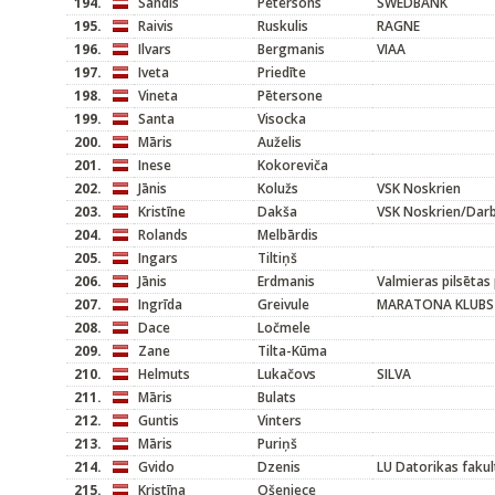
194.
Sandis
Pētersons
SWEDBANK
195.
Raivis
Ruskulis
RAGNE
196.
Ilvars
Bergmanis
VIAA
197.
Iveta
Priedīte
198.
Vineta
Pētersone
199.
Santa
Visocka
200.
Māris
Auželis
201.
Inese
Kokoreviča
202.
Jānis
Kolužs
VSK Noskrien
203.
Kristīne
Dakša
VSK Noskrien/Darb
204.
Rolands
Melbārdis
205.
Ingars
Tiltiņš
206.
Jānis
Erdmanis
Valmieras pilsētas
207.
Ingrīda
Greivule
MARATONA KLUBS
208.
Dace
Ločmele
209.
Zane
Tilta-Kūma
210.
Helmuts
Lukačovs
SILVA
211.
Māris
Bulats
212.
Guntis
Vinters
213.
Māris
Puriņš
214.
Gvido
Dzenis
LU Datorikas fakul
215.
Kristīna
Ošeniece