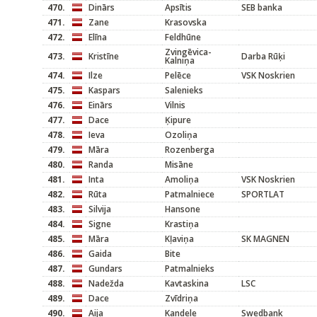
470.
Dinārs
Apsītis
SEB banka
471.
Zane
Krasovska
472.
Elīna
Feldhūne
Zvingēvica-
473.
Kristīne
Darba Rūķi
Kalniņa
474.
Ilze
Pelēce
VSK Noskrien
475.
Kaspars
Salenieks
476.
Einārs
Vilnis
477.
Dace
Ķipure
478.
Ieva
Ozoliņa
479.
Māra
Rozenberga
480.
Randa
Misāne
481.
Inta
Amoliņa
VSK Noskrien
482.
Rūta
Patmalniece
SPORTLAT
483.
Silvija
Hansone
484.
Signe
Krastiņa
485.
Māra
Kļaviņa
SK MAGNEN
486.
Gaida
Bite
487.
Gundars
Patmalnieks
488.
Nadežda
Kavtaskina
LSC
489.
Dace
Zvīdriņa
490.
Aija
Kandele
Swedbank