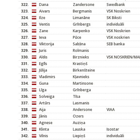
322.
Dana
Zandersone
Swedbank
323.
Aivars
Bergmanis
VSK Noskrien
324.
Ilze
Limanāne
SK Biksti
325.
Ventis
Grīnbergs
individuāli
326.
Zane
Karpenko
VSK Noskrien
327.
Ieva
Pūce
VSK noskrien
328.
Viktorija
Sabļina
SEB banka
329.
Juris
Rolmanis
330.
Aldis
Birznieks
VSK NOSKRIEN/M
331.
Egīls
Krastiņš
332.
Jūlija
Birkenšteine
333.
Vladimirs
Kļavnieks
334.
Guna
Martinsone
335.
Līga
Grīnberga
336.
Solveiga
Tīsa
337.
Artūrs
Lasmanis
338.
Aija
Andersone
VIAA
339.
Jānis
Ozers
340.
Agnese
Auziņa
341.
Klinta
Lauska
Isostar
342.
Vilnis
Liepiņš
individuāli