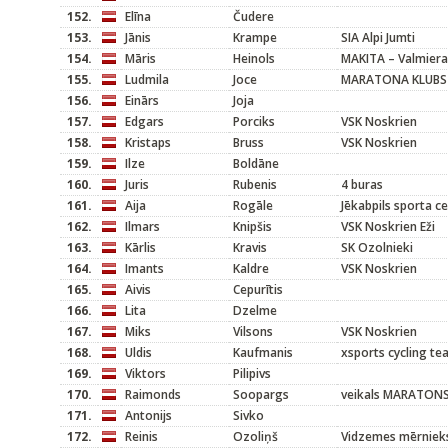
152.
Elīna
Čudere
153.
Jānis
Krampe
SIA Alpi Jumti
154.
Māris
Heinols
MAKITA – Valmiera
155.
Ludmila
Joce
MARATONA KLUBS
156.
Einārs
Joja
157.
Edgars
Porciks
VSK Noskrien
158.
Kristaps
Bruss
VSK Noskrien
159.
Ilze
Boldāne
160.
Juris
Rubenis
4 buras
161.
Aija
Rogāle
Jēkabpils sporta c
162.
Ilmars
Knipšis
VSK Noskrien Eži
163.
Kārlis
Kravis
SK Ozolnieki
164.
Imants
Kaldre
VSK Noskrien
165.
Aivis
Cepurītis
166.
Lita
Dzelme
167.
Miks
Vilsons
VSK Noskrien
168.
Uldis
Kaufmanis
xsports cycling t
169.
Viktors
Pilipivs
170.
Raimonds
Soopargs
veikals MARATON
171.
Antonijs
Sivko
172.
Reinis
Ozoliņš
Vidzemes mērniek