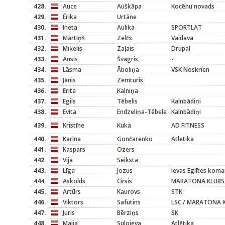
428.
Auce
Auškāpa
Kocēnu novads
429.
Ērika
Urtāne
430.
Ineta
Aulika
SPORTLAT
431.
Mārtiņš
Zelčs
Vaidava
432.
Miķelis
Zaļais
Drupal
433.
Ansis
Švagris
-
434.
Lāsma
Āboliņa
VSK Noskrien
435.
Jānis
Zemturis
436.
Erita
Kalniņa
437.
Egils
Tēbelis
Kalnbādiņi
438.
Evita
Endzeliņa-Tēbele
Kalnbādiņi
439.
Kristīne
Kuka
AD FITNESS
440.
Karīna
Gončarenko
Atletika
441.
Kaspars
Ozers
442.
Vija
Seiksta
443.
Līga
Jozus
Ievas Eglītes kom
444.
Askolds
Cirsis
MARATONA KLUBS
445.
Artūrs
Kaurovs
STK
446.
Viktors
Safutins
LSC / MARATONA 
447.
Juris
Bērziņs
SK
448.
Maija
Sulojeva
Atlētika