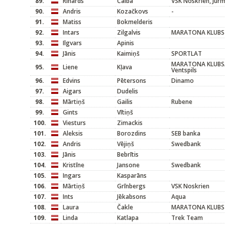
89.
Rihards
Čaiba
VSK Noskrien, Jūr
90.
Andris
Kozačkovs
-
91.
Matiss
Bokmelderis
92.
Intars
Zilgalvis
MARATONA KLUBS
93.
Ilgvars
Apinis
94.
Jānis
Kaimiņš
SPORTLAT
MARATONA KLUBS/
95.
Liene
Kļava
Ventspils
96.
Edvins
Pētersons
Dinamo
97.
Aigars
Dudelis
98.
Mārtiņš
Gailis
Rubene
99.
Gints
Vītiņš
100.
Viesturs
Zimackis
101.
Aleksis
Borozdins
SEB banka
102.
Andris
Vējiņš
Swedbank
103.
Jānis
Bebrītis
104.
Kristīne
Jansone
Swedbank
105.
Ingars
Kasparāns
106.
Mārtiņš
Grīnbergs
VSK Noskrien
107.
Ints
Jēkabsons
Aqua
108.
Laura
Čakle
MARATONA KLUBS
109.
Linda
Katlapa
Trek Team