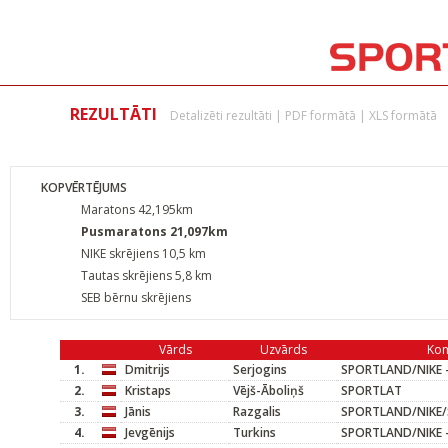
REZULTĀTI
Detalizēti rezultāti
|
PDF formātā
|
XLS formātā
KOPVĒRTĒJUMS
Maratons 42,195km
Pusmaratons 21,097km
NIKE skrējiens 10,5 km
Tautas skrējiens 5,8 km
SEB bērnu skrējiens
Vārds
Uzvārds
Ko
1.
Dmitrijs
Serjogins
SPORTLAND/NIKE -
2.
Kristaps
Vējš-Āboliņš
SPORTLAT
3.
Jānis
Razgalis
SPORTLAND/NIKE/
4.
Jevgēnijs
Turkins
SPORTLAND/NIKE -