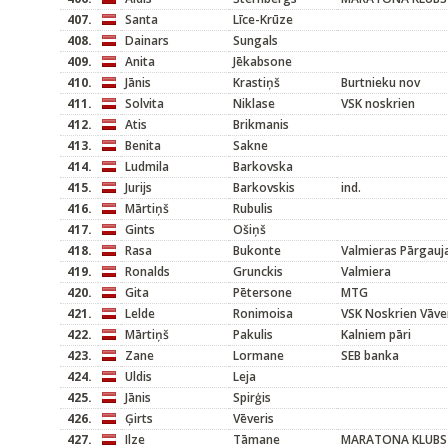
407.
Santa
Līce-Krūze
408.
Dainars
Sungals
409.
Anita
Jēkabsone
410.
Jānis
Krastiņš
Burtnieku nov
411.
Solvita
Niklase
VSK noskrien
412.
Atis
Brikmanis
413.
Benita
Sakne
414.
Ludmila
Barkovska
415.
Jurijs
Barkovskis
ind.
416.
Mārtiņš
Rubulis
417.
Gints
Ošiņš
418.
Rasa
Bukonte
Valmieras Pārgauj
419.
Ronalds
Grunckis
Valmiera
420.
Gita
Pētersone
MTG
421.
Lelde
Ronimoisa
VSK Noskrien Vāve
422.
Mārtiņš
Pakulis
Kalniem pāri
423.
Zane
Lormane
SEB banka
424.
Uldis
Leja
425.
Jānis
Spirģis
426.
Ģirts
Vēveris
427.
Ilze
Tāmane
MARATONA KLUBS