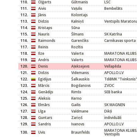
110.
Oļģerts
Gūtmanis
LSC
111.
Aivis
Vaļulis
Bembelāts
112.
Jānis
Kolontajs
113.
Didzis
Kalniņš
Ventspils Maraton
114.
Kristaps
Sūna
115.
Nauris
Šīmans
SK Katrīna
116.
Raimonds
Garenčiks
Carnikavas sporta 
117.
Reinis
Rozītis
118.
Ilze
Valerte
MARATONA KLUBS
119.
Andris
Valerts
MARATONA KLUBS
120.
Denis
Aļeksejevs
Vellapēda
121.
Didzis
Videmanis
APOLLO.LV
122.
Egidijus
Šalkauskis
TdiBMK "Tvinksnis
123.
Mārcis
Bogdanovs
ZVOC
124.
Genādijs
Rimšs
SEB banka
125.
Aleksis
Kerno
126.
Elmārs
Gailis
SK MAGNEN
127.
Līga
Valdmane
Dikļi
128.
Guntars
Zariņš
individuāli
129.
Sandris
Ivanovs
APOLLO.LV
MARATONA KLUBS/
130.
Uvis
Braunfelds
Ventspils