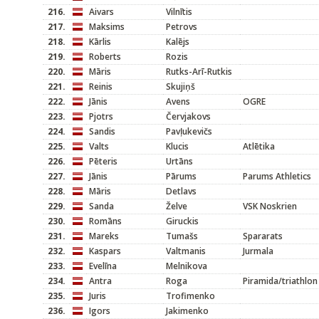
216.
Aivars
Vilnītis
217.
Maksims
Petrovs
218.
Kārlis
Kalējs
219.
Roberts
Rozis
220.
Māris
Rutks-Arī-Rutkis
221.
Reinis
Skujiņš
222.
Jānis
Avens
OGRE
223.
Pjotrs
Červjakovs
224.
Sandis
Pavļukevičs
225.
Valts
Klucis
Atlētika
226.
Pēteris
Urtāns
227.
Jānis
Pārums
Parums Athletics
228.
Māris
Detlavs
229.
Sanda
Želve
VSK Noskrien
230.
Romāns
Giruckis
231.
Mareks
Tumašs
Spararats
232.
Kaspars
Valtmanis
Jurmala
233.
Evelīna
Melnikova
234.
Antra
Roga
Piramida/triathlon
235.
Juris
Trofimenko
236.
Igors
Jakimenko