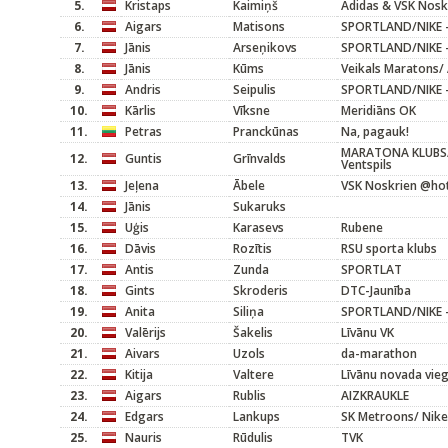
5.
Kristaps
Kaimiņš
Adidas & VSK Nosk
6.
Aigars
Matisons
SPORTLAND/NIKE -
7.
Jānis
Arseņikovs
SPORTLAND/NIKE -
8.
Jānis
Kūms
Veikals Maratons/ 
9.
Andris
Seipulis
SPORTLAND/NIKE -
10.
Kārlis
Vīksne
Meridiāns OK
11.
Petras
Pranckūnas
Na, pagauk!
MARATONA KLUBS/
12.
Guntis
Grīnvalds
Ventspils
13.
Jeļena
Ābele
VSK Noskrien @hot
14.
Jānis
Sukaruks
15.
Uģis
Karasevs
Rubene
16.
Dāvis
Rozītis
RSU sporta klubs
17.
Antis
Zunda
SPORTLAT
18.
Gints
Skroderis
DTC-Jaunība
19.
Anita
Siliņa
SPORTLAND/NIKE -
20.
Valērijs
Šakelis
Līvānu VK
21.
Aivars
Uzols
da-marathon
22.
Kitija
Valtere
Līvānu novada vieg
23.
Aigars
Rublis
AIZKRAUKLE
24.
Edgars
Lankups
SK Metroons/ Nike
25.
Nauris
Rūdulis
TVK