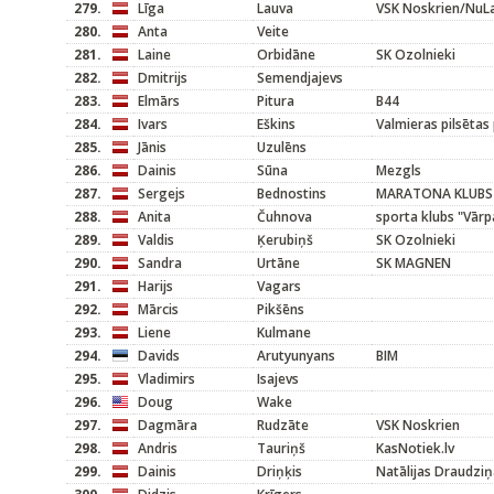
279.
Līga
Lauva
VSK Noskrien/NuL
280.
Anta
Veite
281.
Laine
Orbidāne
SK Ozolnieki
282.
Dmitrijs
Semendjajevs
283.
Elmārs
Pitura
B44
284.
Ivars
Eškins
Valmieras pilsētas
285.
Jānis
Uzulēns
286.
Dainis
Sūna
Mezgls
287.
Sergejs
Bednostins
MARATONA KLUBS
288.
Anita
Čuhnova
sporta klubs "Vārp
289.
Valdis
Ķerubiņš
SK Ozolnieki
290.
Sandra
Urtāne
SK MAGNEN
291.
Harijs
Vagars
292.
Mārcis
Pikšēns
293.
Liene
Kulmane
294.
Davids
Arutyunyans
BIM
295.
Vladimirs
Isajevs
296.
Doug
Wake
297.
Dagmāra
Rudzāte
VSK Noskrien
298.
Andris
Tauriņš
KasNotiek.lv
299.
Dainis
Driņķis
Natālijas Draudziņ