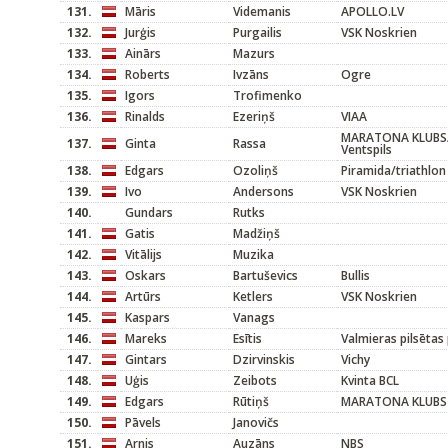
131.
Māris
Videmanis
APOLLO.LV
132.
Jurģis
Purgailis
VSK Noskrien
133.
Ainārs
Mazurs
134.
Roberts
Ivzāns
Ogre
135.
Igors
Trofimenko
136.
Rinalds
Ezeriņš
VIAA
MARATONA KLUBS/
137.
Ginta
Rassa
Ventspils
138.
Edgars
Ozoliņš
Piramida/triathlon
139.
Ivo
Andersons
VSK Noskrien
140.
Gundars
Rutks
141.
Gatis
Madžiņš
142.
Vitālijs
Muzika
143.
Oskars
Bartuševics
Bullis
144.
Artūrs
Ketlers
VSK Noskrien
145.
Kaspars
Vanags
146.
Mareks
Esītis
Valmieras pilsētas
147.
Gintars
Dzirvinskis
Vichy
148.
Uģis
Zeibots
Kvinta BCL
149.
Edgars
Rūtiņš
MARATONA KLUBS
150.
Pāvels
Janovičs
151.
Arnis
Auzāns
NBS