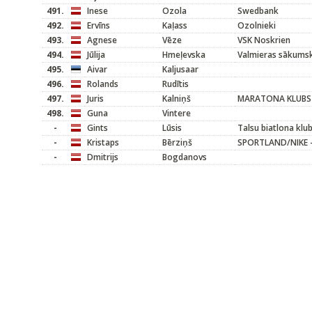
491.
Inese
Ozola
Swedbank
492.
Ervīns
Kaļass
Ozolnieki
493.
Agnese
Vēze
VSK Noskrien
494.
Jūlija
Hmeļevska
Valmieras sākums
495.
Aivar
Kaljusaar
496.
Rolands
Rudītis
497.
Juris
Kalniņš
MARATONA KLUBS
498.
Guna
Vintere
-
Gints
Lūsis
Talsu biatlona klu
-
Kristaps
Bērziņš
SPORTLAND/NIKE -
-
Dmitrijs
Bogdanovs