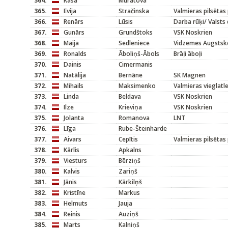
364.
Rasa
Muratova
365.
Evija
Stračinska
Valmieras pilsētas
366.
Renārs
Lūsis
Darba rūķi/ Valsts 
367.
Gunārs
Grundštoks
VSK Noskrien
368.
Maija
Sedleniece
Vidzemes Augstsk
369.
Ronalds
Āboliņš-Ābols
Brāļi āboļi
370.
Dainis
Cimermanis
371.
Natālija
Bernāne
SK Magnen
372.
Mihails
Maksimenko
Valmieras vieglatl
373.
Linda
Beldava
VSK Noskrien
374.
Ilze
Krieviņa
VSK Noskrien
375.
Jolanta
Romanova
LNT
376.
Līga
Rube-Šteinharde
377.
Aivars
Cepītis
Valmieras pilsētas
378.
Kārlis
Apkalns
379.
Viesturs
Bērziņš
380.
Kalvis
Zariņš
381.
Jānis
Kārkilņš
382.
Kristīne
Markus
383.
Helmuts
Jauja
384.
Reinis
Auziņš
385.
Marts
Kalniņš