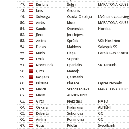
47.
Ruslans
Šuļga
MARATONA KLUBS
48.
Juris
Grodnis
49.
Solveiga
Ozola-Ozoliņa
Līvānu novada vieg
50.
Andis
Mots
MARATONA KLUBS
51.
Sandis
Svarinskis
Nordea
52.
Jānis
Jerofejevs
53.
Andris
Sprūds
VSK Noskrien
54.
Didzis
Malderis
Salaspils SS
55.
Māris
Liepa
Carnikavas sporta 
56.
Emīls
Stiprais
57.
Normunds
Upenieks
SK Tērauds
58.
Ģirts
Mamajs
59.
Kaspars
Ģērmanis
60.
Kristīne
Platace
Ogres Novads
61.
Mārcis
Standzenieks
MARATONA KLUBS
62.
Māris
Aukstikalnis
63.
Ģirts
Riekstiņš
NATO
64.
Oskars
Fridmanis
ALITĒNI
65.
Roberts
Sukonovs
GC
66.
Andris
Ronimoiss
GC
67.
Gatis
Pūcītis
Swedbank