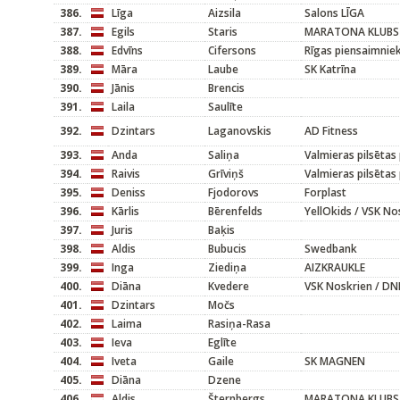
386.
Līga
Aizsila
Salons LĪGA
387.
Egils
Staris
MARATONA KLUBS
388.
Edvīns
Cifersons
Rīgas piensaimnie
389.
Māra
Laube
SK Katrīna
390.
Jānis
Brencis
391.
Laila
Saulīte
392.
Dzintars
Laganovskis
AD Fitness
393.
Anda
Saliņa
Valmieras pilsētas
394.
Raivis
Grīviņš
Valmieras pilsētas
395.
Deniss
Fjodorovs
Forplast
396.
Kārlis
Bērenfelds
YellOkids / VSK No
397.
Juris
Baķis
398.
Aldis
Bubucis
Swedbank
399.
Inga
Ziediņa
AIZKRAUKLE
400.
Diāna
Kvedere
VSK Noskrien / DN
401.
Dzintars
Močs
402.
Laima
Rasiņa-Rasa
403.
Ieva
Eglīte
404.
Iveta
Gaile
SK MAGNEN
405.
Diāna
Dzene
406.
Aldis
Šternbergs
MARATONA KLUBS