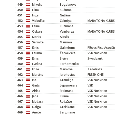
449.
Miķelis
Bogdanovs
450.
Elina
Kuduma
451.
Inga
Gutāne
452.
Vizbulīte
Celmiņa
MARATONA KLUBS
453.
Laine
Kuzmane
454.
Oskars
Veinbergs
MARATONA KLUBS
455.
Marks
Aizsils
456.
Sarmīte
Mauriņa
457.
Jānis
Galindoms
Plēves Picu Asociāc
458.
Lauma
Čerņevska
VSK Noskrien
459.
Jānis
Šleiva
Swedbank
460.
Evelīna
Parhomenko
461.
Ildze
Markova
Tadelakts
462.
Martins
Jarohovics
FRESH ONE
463.
Ina
Graudiņa
VSK Noskrien
464.
Gints
Lejasmeiers
VSK
465.
Airisa
Freimane
VSK Noskrien
466.
Jana
Plūme
VSK Noskrien
467.
Madara
Rudzāte
VSK Noskrien
468.
Daiga
Greiškāne
VSK Noskrien
469.
Anete
Bergmane