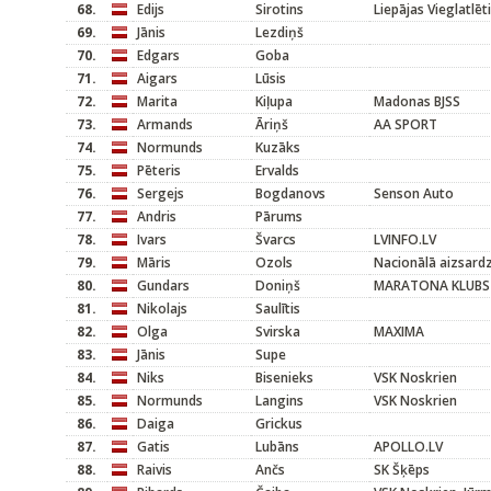
68.
Edijs
Sirotins
Liepājas Vieglatlēt
69.
Jānis
Lezdiņš
70.
Edgars
Goba
71.
Aigars
Lūsis
72.
Marita
Kiļupa
Madonas BJSS
73.
Armands
Āriņš
AA SPORT
74.
Normunds
Kuzāks
75.
Pēteris
Ervalds
76.
Sergejs
Bogdanovs
Senson Auto
77.
Andris
Pārums
78.
Ivars
Švarcs
LVINFO.LV
79.
Māris
Ozols
Nacionālā aizsard
80.
Gundars
Doniņš
MARATONA KLUBS
81.
Nikolajs
Saulītis
82.
Olga
Svirska
MAXIMA
83.
Jānis
Supe
84.
Niks
Bisenieks
VSK Noskrien
85.
Normunds
Langins
VSK Noskrien
86.
Daiga
Grickus
87.
Gatis
Lubāns
APOLLO.LV
88.
Raivis
Ančs
SK Šķēps