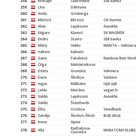
258.
Kristaps
Šubrovskis
SEB banka
259.
Līva
Dālmane
260.
Anda
Grinberga
261.
Mārtiņš
Bērziņš
OK Kurmis
262.
Alvis
Lepiksons
Auseklis
263.
Edgars
Kļaviņš
SK MAGNEN
264.
Einārs
Stavro
SEB banka
265.
Māris
Veliks
MAKITA – Valmiera
266.
Valters
Kalnačs
267.
Gatis
Pakalniņš
Rainbow Butt Mon
268.
Olga
Maloļetnikova
269.
Erlens
Grunskis
Valmiera
270.
Dace
Āboliņa
Vaidava
271.
Ingus
Mālkalns
Uijā uijā
272.
Lelde
Meirāne
vegan.lv
273.
Valdis
Lepiksons
Auseklis
274.
Valdis
Šteinhards
275.
Elita
Ozoliņa
Swedbank
276.
Sandijs
Āboliņš-Ābols
Brāļi āboļi
277.
Inese
Apine
Radžabova-
278.
Alla
MARATONA KLUBS
Cinovska