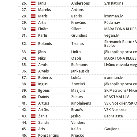
26.
Jānis
Andersons
S/K Katrīna
27.
Mareks
Antons
28.
Māris
Babris
ironman.lv
29.
Artis
Krievāns
Pēdu nav
30.
Einārs
Šillers
MARATONA KLUBS
31.
Kārlis
Grundiņš
vegan.lv
Skrivanek Baltic / 
32.
Rolands
Trencis
Babīte
33.
Jānis
Linītis
Jēkabpils sporta c
34.
Niks
Ozols
MARATONA KLUBS
35.
Arvils
Bušmanis
Līvānu novada vieg
36.
Arvīds
Jankauskis
37.
Roberts
Lukša
ironman.lv
38.
Ingus
Znotiņš
Jēkabpils sporta c
39.
Ilgonis
Mazjūlis
SK Metroons/ Nike
40.
Dainis
Žuburs
KRASTMALI.LV
41.
Artūrs
Junolainens
VSK Noskrien/SK O
42.
Artūrs
Braučs
VSK Noskrien
43.
Žanis
Jesko
Bebra aste
44.
Sandis
Vanders
-
45.
Atis
Kalējs
Gaujiena
46.
Konstantīns
Krjačko