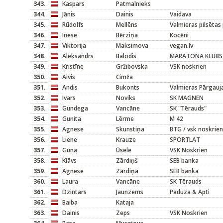
343.
Kaspars
Patmalnieks
344.
Jānis
Dainis
Vaidava
345.
Rūdolfs
Mellēns
Valmieras pilsētas
346.
Inese
Bērziņa
Kocēni
347.
Viktorija
Maksimova
vegan.lv
348.
Aleksandrs
Balodis
MARATONA KLUBS
349.
Kristīne
Gržibovska
VSK noskrien
350.
Aivis
Cimža
351.
Andis
Bukonts
Valmieras Pārgauj
352.
Ivars
Noviks
SK MAGNEN
353.
Gundega
Vancāne
SK "Tērauds"
354.
Gunita
Lērme
M 42
355.
Agnese
Skunstiņa
BTG / vsk noskrien
356.
Liene
Krauze
SPORTLAT
357.
Guna
Ūsele
VSK Noskrien
358.
Klāvs
Zārdiņš
SEB banka
359.
Agnese
Zārdiņa
SEB banka
360.
Laura
Vancāne
SK Tērauds
361.
Dzintars
Jaunzems
Paduza & Apti
362.
Baiba
Kataja
363.
Dainis
Zeps
VSK Noskrien