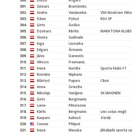
300.
Didzis
Krīgers
301.
Gintars
Bremšmits
302.
Andris
Vasiļevskis
VSK Noskrien Vālo
303.
Dāvis
Poliņš
RSU SP
304.
Ģirts
Goško
305.
Dzintars
Rērihs
MARATONA KLUBS
306.
Vineta
Sudmale
307.
Inga
Lisovska
308.
Edgars
Ārmanis
309.
Jānis
Danevičs
310.
Viktors
Freimanis
311.
Inese
Kursīte
Sporta klubs F1
312.
Romāns
Nipkens
313.
Mārtiņš
Pupurs
Cēsis
314.
Anna
Griezīte
315.
Nikolajs
Vasiļjevs
SK MAGNEN
316.
Ģirts
Burgmanis
317.
Liene
Pētersone
318.
Kārlis
Bergmanis
Liec soļus viegli
319.
Kaspars
Kalniņš
4 brāļi
320.
Connie
Phlipot
321.
Inese
Macuka
Jēkabpils sporta c