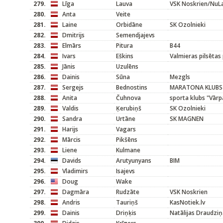
279.
Līga
Lauva
VSK Noskrien/NuL
280.
Anta
Veite
281.
Laine
Orbidāne
SK Ozolnieki
282.
Dmitrijs
Semendjajevs
283.
Elmārs
Pitura
B44
284.
Ivars
Eškins
Valmieras pilsētas
285.
Jānis
Uzulēns
286.
Dainis
Sūna
Mezgls
287.
Sergejs
Bednostins
MARATONA KLUBS
288.
Anita
Čuhnova
sporta klubs "Vārp
289.
Valdis
Ķerubiņš
SK Ozolnieki
290.
Sandra
Urtāne
SK MAGNEN
291.
Harijs
Vagars
292.
Mārcis
Pikšēns
293.
Liene
Kulmane
294.
Davids
Arutyunyans
BIM
295.
Vladimirs
Isajevs
296.
Doug
Wake
297.
Dagmāra
Rudzāte
VSK Noskrien
298.
Andris
Tauriņš
KasNotiek.lv
299.
Dainis
Driņķis
Natālijas Draudziņ