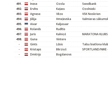
491.
Inese
Ozola
Swedbank
492.
Ervīns
Kaļass
Ozolnieki
493.
Agnese
Vēze
VSK Noskrien
494.
Jūlija
Hmeļevska
Valmieras sākums
495.
Aivar
Kaljusaar
496.
Rolands
Rudītis
497.
Juris
Kalniņš
MARATONA KLUBS
498.
Guna
Vintere
-
Gints
Lūsis
Talsu biatlona klu
-
Kristaps
Bērziņš
SPORTLAND/NIKE -
-
Dmitrijs
Bogdanovs