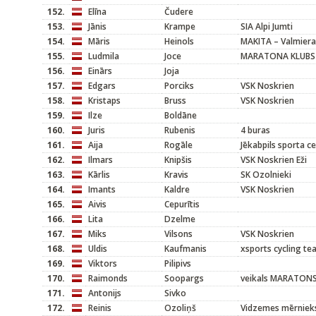
152.
Elīna
Čudere
153.
Jānis
Krampe
SIA Alpi Jumti
154.
Māris
Heinols
MAKITA – Valmiera
155.
Ludmila
Joce
MARATONA KLUBS
156.
Einārs
Joja
157.
Edgars
Porciks
VSK Noskrien
158.
Kristaps
Bruss
VSK Noskrien
159.
Ilze
Boldāne
160.
Juris
Rubenis
4 buras
161.
Aija
Rogāle
Jēkabpils sporta c
162.
Ilmars
Knipšis
VSK Noskrien Eži
163.
Kārlis
Kravis
SK Ozolnieki
164.
Imants
Kaldre
VSK Noskrien
165.
Aivis
Cepurītis
166.
Lita
Dzelme
167.
Miks
Vilsons
VSK Noskrien
168.
Uldis
Kaufmanis
xsports cycling t
169.
Viktors
Pilipivs
170.
Raimonds
Soopargs
veikals MARATON
171.
Antonijs
Sivko
172.
Reinis
Ozoliņš
Vidzemes mērniek