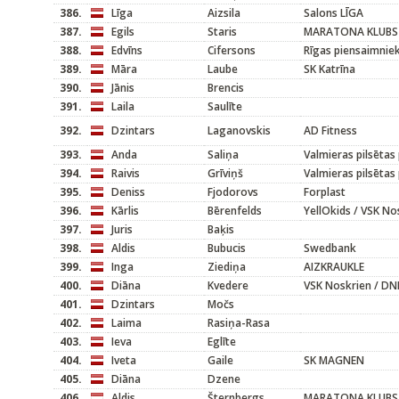
386.
Līga
Aizsila
Salons LĪGA
387.
Egils
Staris
MARATONA KLUBS
388.
Edvīns
Cifersons
Rīgas piensaimnie
389.
Māra
Laube
SK Katrīna
390.
Jānis
Brencis
391.
Laila
Saulīte
392.
Dzintars
Laganovskis
AD Fitness
393.
Anda
Saliņa
Valmieras pilsētas
394.
Raivis
Grīviņš
Valmieras pilsētas
395.
Deniss
Fjodorovs
Forplast
396.
Kārlis
Bērenfelds
YellOkids / VSK No
397.
Juris
Baķis
398.
Aldis
Bubucis
Swedbank
399.
Inga
Ziediņa
AIZKRAUKLE
400.
Diāna
Kvedere
VSK Noskrien / DN
401.
Dzintars
Močs
402.
Laima
Rasiņa-Rasa
403.
Ieva
Eglīte
404.
Iveta
Gaile
SK MAGNEN
405.
Diāna
Dzene
406.
Aldis
Šternbergs
MARATONA KLUBS