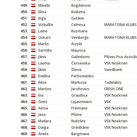
449.
Miķelis
Bogdanovs
450.
Elina
Kuduma
451.
Inga
Gutāne
452.
Vizbulīte
Celmiņa
MARATONA KLUBS
453.
Laine
Kuzmane
454.
Oskars
Veinbergs
MARATONA KLUBS
455.
Marks
Aizsils
456.
Sarmīte
Mauriņa
457.
Jānis
Galindoms
Plēves Picu Asociāc
458.
Lauma
Čerņevska
VSK Noskrien
459.
Jānis
Šleiva
Swedbank
460.
Evelīna
Parhomenko
461.
Ildze
Markova
Tadelakts
462.
Martins
Jarohovics
FRESH ONE
463.
Ina
Graudiņa
VSK Noskrien
464.
Gints
Lejasmeiers
VSK
465.
Airisa
Freimane
VSK Noskrien
466.
Jana
Plūme
VSK Noskrien
467.
Madara
Rudzāte
VSK Noskrien
468.
Daiga
Greiškāne
VSK Noskrien
469.
Anete
Bergmane