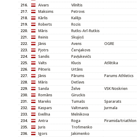
216.
Aivars
Vilnītis
217.
Maksims
Petrovs
218.
Kārlis
Kalējs
219.
Roberts
Rozis
220.
Māris
Rutks-Arī-Rutkis
221.
Reinis
Skujiņš
222.
Jānis
Avens
OGRE
223.
Pjotrs
Červjakovs
224.
Sandis
Pavļukevičs
225.
Valts
Klucis
Atlētika
226.
Pēteris
Urtāns
227.
Jānis
Pārums
Parums Athletics
228.
Māris
Detlavs
229.
Sanda
Želve
VSK Noskrien
230.
Romāns
Giruckis
231.
Mareks
Tumašs
Spararats
232.
Kaspars
Valtmanis
Jurmala
233.
Evelīna
Melnikova
234.
Antra
Roga
Piramida/triathlon
235.
Juris
Trofimenko
236.
Igors
Jakimenko