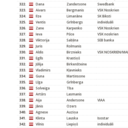
322.
Dana
Zandersone
Swedbank
323.
Aivars
Bergmanis
VSK Noskrien
324.
Ilze
Limanāne
SK Biksti
325.
Ventis
Grīnbergs
individuāli
326.
Zane
Karpenko
VSK Noskrien
327.
Ieva
Pūce
VSK noskrien
328.
Viktorija
Sabļina
SEB banka
329.
Juris
Rolmanis
330.
Aldis
Birznieks
VSK NOSKRIEN/M
331.
Egīls
Krastiņš
332.
Jūlija
Birkenšteine
333.
Vladimirs
Kļavnieks
334.
Guna
Martinsone
335.
Līga
Grīnberga
336.
Solveiga
Tīsa
337.
Artūrs
Lasmanis
338.
Aija
Andersone
VIAA
339.
Jānis
Ozers
340.
Agnese
Auziņa
341.
Klinta
Lauska
Isostar
342.
Vilnis
Liepiņš
individuāli