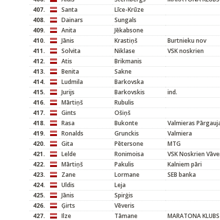
407.
Santa
Līce-Krūze
408.
Dainars
Sungals
409.
Anita
Jēkabsone
410.
Jānis
Krastiņš
Burtnieku nov
411.
Solvita
Niklase
VSK noskrien
412.
Atis
Brikmanis
413.
Benita
Sakne
414.
Ludmila
Barkovska
415.
Jurijs
Barkovskis
ind.
416.
Mārtiņš
Rubulis
417.
Gints
Ošiņš
418.
Rasa
Bukonte
Valmieras Pārgauj
419.
Ronalds
Grunckis
Valmiera
420.
Gita
Pētersone
MTG
421.
Lelde
Ronimoisa
VSK Noskrien Vāve
422.
Mārtiņš
Pakulis
Kalniem pāri
423.
Zane
Lormane
SEB banka
424.
Uldis
Leja
425.
Jānis
Spirģis
426.
Ģirts
Vēveris
427.
Ilze
Tāmane
MARATONA KLUBS