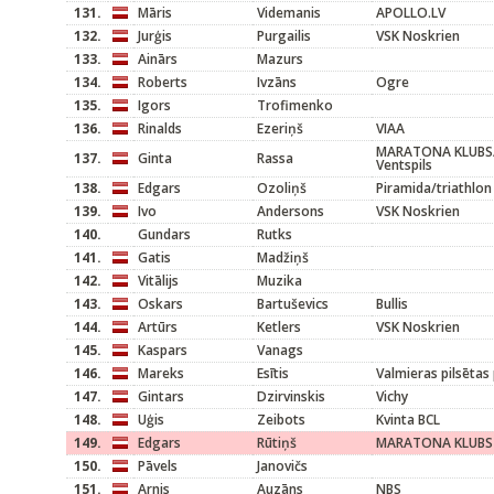
131.
Māris
Videmanis
APOLLO.LV
132.
Jurģis
Purgailis
VSK Noskrien
133.
Ainārs
Mazurs
134.
Roberts
Ivzāns
Ogre
135.
Igors
Trofimenko
136.
Rinalds
Ezeriņš
VIAA
MARATONA KLUBS/
137.
Ginta
Rassa
Ventspils
138.
Edgars
Ozoliņš
Piramida/triathlon
139.
Ivo
Andersons
VSK Noskrien
140.
Gundars
Rutks
141.
Gatis
Madžiņš
142.
Vitālijs
Muzika
143.
Oskars
Bartuševics
Bullis
144.
Artūrs
Ketlers
VSK Noskrien
145.
Kaspars
Vanags
146.
Mareks
Esītis
Valmieras pilsētas
147.
Gintars
Dzirvinskis
Vichy
148.
Uģis
Zeibots
Kvinta BCL
149.
Edgars
Rūtiņš
MARATONA KLUBS
150.
Pāvels
Janovičs
151.
Arnis
Auzāns
NBS