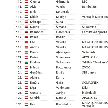
110.
Oļģerts
Gūtmanis
LSC
111.
Aivis
Vaļulis
Bembelāts
112.
Jānis
Kolontajs
113.
Didzis
Kalniņš
Ventspils Maraton
114.
Kristaps
Sūna
115.
Nauris
Šīmans
SK Katrīna
116.
Raimonds
Garenčiks
Carnikavas sporta 
117.
Reinis
Rozītis
118.
Ilze
Valerte
MARATONA KLUBS
119.
Andris
Valerts
MARATONA KLUBS
120.
Denis
Aļeksejevs
Vellapēda
121.
Didzis
Videmanis
APOLLO.LV
122.
Egidijus
Šalkauskis
TdiBMK "Tvinksnis
123.
Mārcis
Bogdanovs
ZVOC
124.
Genādijs
Rimšs
SEB banka
125.
Aleksis
Kerno
126.
Elmārs
Gailis
SK MAGNEN
127.
Līga
Valdmane
Dikļi
128.
Guntars
Zariņš
individuāli
129.
Sandris
Ivanovs
APOLLO.LV
MARATONA KLUBS/
130.
Uvis
Braunfelds
Ventspils