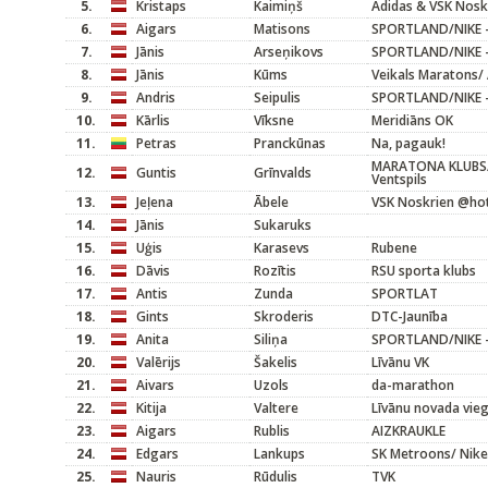
5.
Kristaps
Kaimiņš
Adidas & VSK Nosk
6.
Aigars
Matisons
SPORTLAND/NIKE -
7.
Jānis
Arseņikovs
SPORTLAND/NIKE -
8.
Jānis
Kūms
Veikals Maratons/ 
9.
Andris
Seipulis
SPORTLAND/NIKE -
10.
Kārlis
Vīksne
Meridiāns OK
11.
Petras
Pranckūnas
Na, pagauk!
MARATONA KLUBS/
12.
Guntis
Grīnvalds
Ventspils
13.
Jeļena
Ābele
VSK Noskrien @hot
14.
Jānis
Sukaruks
15.
Uģis
Karasevs
Rubene
16.
Dāvis
Rozītis
RSU sporta klubs
17.
Antis
Zunda
SPORTLAT
18.
Gints
Skroderis
DTC-Jaunība
19.
Anita
Siliņa
SPORTLAND/NIKE -
20.
Valērijs
Šakelis
Līvānu VK
21.
Aivars
Uzols
da-marathon
22.
Kitija
Valtere
Līvānu novada vieg
23.
Aigars
Rublis
AIZKRAUKLE
24.
Edgars
Lankups
SK Metroons/ Nike
25.
Nauris
Rūdulis
TVK