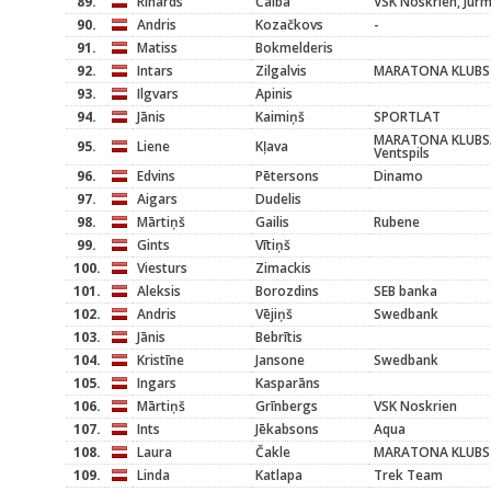
89.
Rihards
Čaiba
VSK Noskrien, Jūr
90.
Andris
Kozačkovs
-
91.
Matiss
Bokmelderis
92.
Intars
Zilgalvis
MARATONA KLUBS
93.
Ilgvars
Apinis
94.
Jānis
Kaimiņš
SPORTLAT
MARATONA KLUBS/
95.
Liene
Kļava
Ventspils
96.
Edvins
Pētersons
Dinamo
97.
Aigars
Dudelis
98.
Mārtiņš
Gailis
Rubene
99.
Gints
Vītiņš
100.
Viesturs
Zimackis
101.
Aleksis
Borozdins
SEB banka
102.
Andris
Vējiņš
Swedbank
103.
Jānis
Bebrītis
104.
Kristīne
Jansone
Swedbank
105.
Ingars
Kasparāns
106.
Mārtiņš
Grīnbergs
VSK Noskrien
107.
Ints
Jēkabsons
Aqua
108.
Laura
Čakle
MARATONA KLUBS
109.
Linda
Katlapa
Trek Team