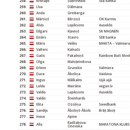
258.
Kristaps
Šubrovskis
SEB banka
259.
Līva
Dālmane
260.
Anda
Grinberga
261.
Mārtiņš
Bērziņš
OK Kurmis
262.
Alvis
Lepiksons
Auseklis
263.
Edgars
Kļaviņš
SK MAGNEN
264.
Einārs
Stavro
SEB banka
265.
Māris
Veliks
MAKITA – Valmiera
266.
Valters
Kalnačs
267.
Gatis
Pakalniņš
Rainbow Butt Mon
268.
Olga
Maloļetnikova
269.
Erlens
Grunskis
Valmiera
270.
Dace
Āboliņa
Vaidava
271.
Ingus
Mālkalns
Uijā uijā
272.
Lelde
Meirāne
vegan.lv
273.
Valdis
Lepiksons
Auseklis
274.
Valdis
Šteinhards
275.
Elita
Ozoliņa
Swedbank
276.
Sandijs
Āboliņš-Ābols
Brāļi āboļi
277.
Inese
Apine
Radžabova-
278.
Alla
MARATONA KLUBS
Cinovska