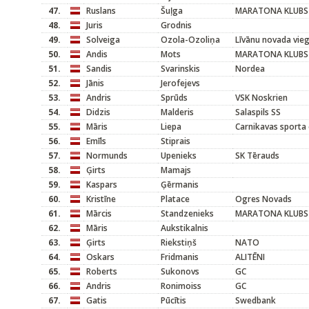
47.
Ruslans
Šuļga
MARATONA KLUBS
48.
Juris
Grodnis
49.
Solveiga
Ozola-Ozoliņa
Līvānu novada vieg
50.
Andis
Mots
MARATONA KLUBS
51.
Sandis
Svarinskis
Nordea
52.
Jānis
Jerofejevs
53.
Andris
Sprūds
VSK Noskrien
54.
Didzis
Malderis
Salaspils SS
55.
Māris
Liepa
Carnikavas sporta 
56.
Emīls
Stiprais
57.
Normunds
Upenieks
SK Tērauds
58.
Ģirts
Mamajs
59.
Kaspars
Ģērmanis
60.
Kristīne
Platace
Ogres Novads
61.
Mārcis
Standzenieks
MARATONA KLUBS
62.
Māris
Aukstikalnis
63.
Ģirts
Riekstiņš
NATO
64.
Oskars
Fridmanis
ALITĒNI
65.
Roberts
Sukonovs
GC
66.
Andris
Ronimoiss
GC
67.
Gatis
Pūcītis
Swedbank