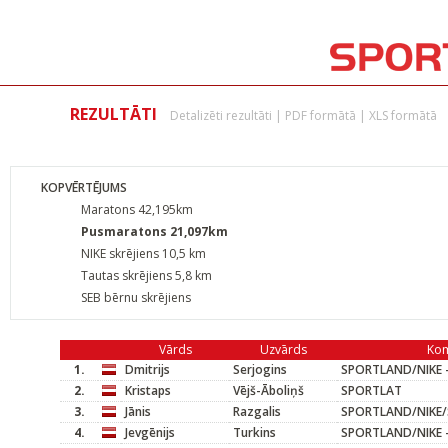
REZULTĀTI
Detalizēti rezultāti
|
PDF formātā
|
XLS formātā
KOPVĒRTĒJUMS
Maratons 42,195km
Pusmaratons 21,097km
NIKE skrējiens 10,5 km
Tautas skrējiens 5,8 km
SEB bērnu skrējiens
Vārds
Uzvārds
Ko
1.
Dmitrijs
Serjogins
SPORTLAND/NIKE -
2.
Kristaps
Vējš-Āboliņš
SPORTLAT
3.
Jānis
Razgalis
SPORTLAND/NIKE/
4.
Jevgēnijs
Turkins
SPORTLAND/NIKE -