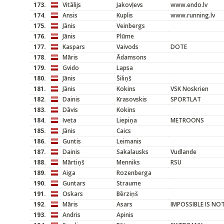
173.
Vitālijs
Jakovļevs
www.endo.lv
174.
Ansis
Kuplis
www.running.lv
175.
Jānis
Veinbergs
176.
Jānis
Plūme
177.
Kaspars
Vaivods
DOTE
178.
Māris
Ādamsons
179.
Gvido
Lapsa
180.
Jānis
Šiliņš
181.
Jānis
Kokins
VSK Noskrien
182.
Dainis
Krasovskis
SPORTLAT
183.
Dāvis
Kokins
184.
Iveta
Liepiņa
METROONS
185.
Jānis
Caics
186.
Guntis
Leimanis
187.
Dainis
Sakalausks
Vudlande
188.
Mārtiņš
Menniks
RSU
189.
Aiga
Rozenberga
190.
Guntars
Straume
191.
Oskars
Bērziņš
192.
Māris
Asars
IMPOSSIBLE IS NO
193.
Andris
Apinis