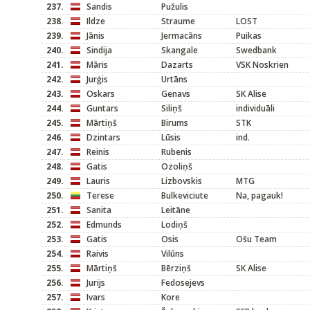
237.
Sandis
Pužulis
238.
Ildze
Straume
LOST
239.
Jānis
Jermacāns
Puikas
240.
Sindija
Skangale
Swedbank
241.
Māris
Dazarts
VSK Noskrien
242.
Jurģis
Urtāns
243.
Oskars
Genavs
SK Alise
244.
Guntars
Siliņš
individuāli
245.
Mārtiņš
Birums
STK
246.
Dzintars
Lūsis
ind.
247.
Reinis
Rubenis
248.
Gatis
Ozoliņš
249.
Lauris
Lizbovskis
MTG
250.
Terese
Bulkeviciute
Na, pagauk!
251.
Sanita
Leitāne
252.
Edmunds
Lodiņš
253.
Gatis
Osis
Ošu Team
254.
Raivis
Vilūns
255.
Mārtiņš
Bērziņš
SK Alise
256.
Jurijs
Fedosejevs
257.
Ivars
Kore