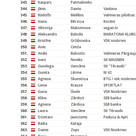
343.
Kaspars
Patmalnieks
344.
Jānis
Dainis
Vaidava
345.
Rūdolfs
Mellēns
Valmieras pilsētas
346.
Inese
Bērziņa
Kocēni
347.
Viktorija
Maksimova
vegan.lv
348.
Aleksandrs
Balodis
MARATONA KLUBS
349.
Kristīne
Gržibovska
VSK noskrien
350.
Aivis
Cimža
351.
Andis
Bukonts
Valmieras Pārgauj
352.
Ivars
Noviks
SK MAGNEN
353.
Gundega
Vancāne
SK "Tērauds"
354.
Gunita
Lērme
M 42
355.
Agnese
Skunstiņa
BTG / vsk noskrien
356.
Liene
Krauze
SPORTLAT
357.
Guna
Ūsele
VSK Noskrien
358.
Klāvs
Zārdiņš
SEB banka
359.
Agnese
Zārdiņa
SEB banka
360.
Laura
Vancāne
SK Tērauds
361.
Dzintars
Jaunzems
Paduza & Apti
362.
Baiba
Kataja
363.
Dainis
Zeps
VSK Noskrien