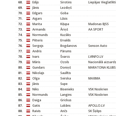
68.
Edijs
Sirotins
Liepājas Vieglatlēt
69.
Jānis
Lezdiņš
70.
Edgars
Goba
71.
Aigars
Lūsis
72.
Marita
Kiļupa
Madonas BJSS
73.
Armands
Āriņš
AA SPORT
74.
Normunds
Kuzāks
75.
Pēteris
Ervalds
76.
Sergejs
Bogdanovs
Senson Auto
77.
Andris
Pārums
78.
Ivars
Švarcs
LVINFO.LV
79.
Māris
Ozols
Nacionālā aizsard
80.
Gundars
Doniņš
MARATONA KLUBS
81.
Nikolajs
Saulītis
82.
Olga
Svirska
MAXIMA
83.
Jānis
Supe
84.
Niks
Bisenieks
VSK Noskrien
85.
Normunds
Langins
VSK Noskrien
86.
Daiga
Grickus
87.
Gatis
Lubāns
APOLLO.LV
88.
Raivis
Ančs
SK Šķēps