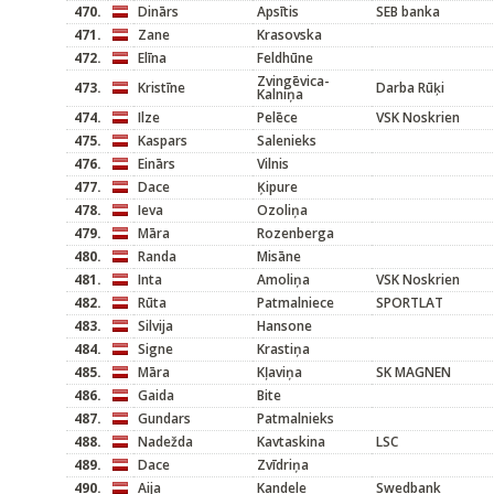
470.
Dinārs
Apsītis
SEB banka
471.
Zane
Krasovska
472.
Elīna
Feldhūne
Zvingēvica-
473.
Kristīne
Darba Rūķi
Kalniņa
474.
Ilze
Pelēce
VSK Noskrien
475.
Kaspars
Salenieks
476.
Einārs
Vilnis
477.
Dace
Ķipure
478.
Ieva
Ozoliņa
479.
Māra
Rozenberga
480.
Randa
Misāne
481.
Inta
Amoliņa
VSK Noskrien
482.
Rūta
Patmalniece
SPORTLAT
483.
Silvija
Hansone
484.
Signe
Krastiņa
485.
Māra
Kļaviņa
SK MAGNEN
486.
Gaida
Bite
487.
Gundars
Patmalnieks
488.
Nadežda
Kavtaskina
LSC
489.
Dace
Zvīdriņa
490.
Aija
Kandele
Swedbank