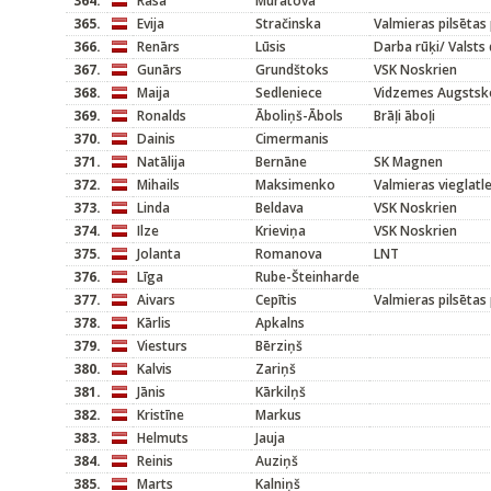
364.
Rasa
Muratova
365.
Evija
Stračinska
Valmieras pilsētas
366.
Renārs
Lūsis
Darba rūķi/ Valsts 
367.
Gunārs
Grundštoks
VSK Noskrien
368.
Maija
Sedleniece
Vidzemes Augstsk
369.
Ronalds
Āboliņš-Ābols
Brāļi āboļi
370.
Dainis
Cimermanis
371.
Natālija
Bernāne
SK Magnen
372.
Mihails
Maksimenko
Valmieras vieglatl
373.
Linda
Beldava
VSK Noskrien
374.
Ilze
Krieviņa
VSK Noskrien
375.
Jolanta
Romanova
LNT
376.
Līga
Rube-Šteinharde
377.
Aivars
Cepītis
Valmieras pilsētas
378.
Kārlis
Apkalns
379.
Viesturs
Bērziņš
380.
Kalvis
Zariņš
381.
Jānis
Kārkilņš
382.
Kristīne
Markus
383.
Helmuts
Jauja
384.
Reinis
Auziņš
385.
Marts
Kalniņš