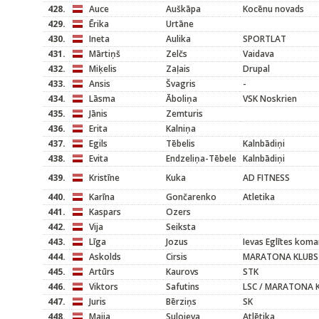
428.
Auce
Auškāpa
Kocēnu novads
429.
Ērika
Urtāne
430.
Ineta
Aulika
SPORTLAT
431.
Mārtiņš
Zelčs
Vaidava
432.
Miķelis
Zaļais
Drupal
433.
Ansis
Švagris
-
434.
Lāsma
Āboliņa
VSK Noskrien
435.
Jānis
Zemturis
436.
Erita
Kalniņa
437.
Egils
Tēbelis
Kalnbādiņi
438.
Evita
Endzeliņa-Tēbele
Kalnbādiņi
439.
Kristīne
Kuka
AD FITNESS
440.
Karīna
Gončarenko
Atletika
441.
Kaspars
Ozers
442.
Vija
Seiksta
443.
Līga
Jozus
Ievas Eglītes kom
444.
Askolds
Cirsis
MARATONA KLUBS
445.
Artūrs
Kaurovs
STK
446.
Viktors
Safutins
LSC / MARATONA 
447.
Juris
Bērziņs
SK
448.
Maija
Sulojeva
Atlētika