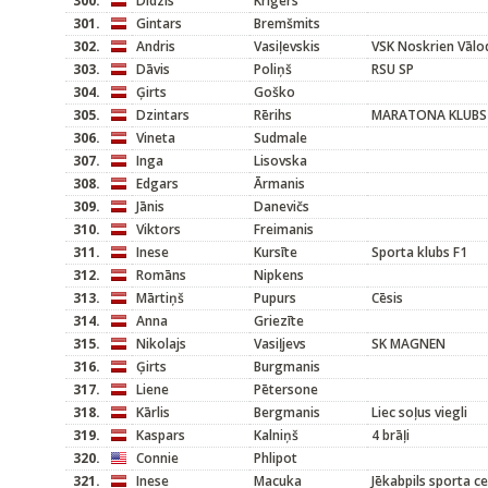
300.
Didzis
Krīgers
301.
Gintars
Bremšmits
302.
Andris
Vasiļevskis
VSK Noskrien Vālo
303.
Dāvis
Poliņš
RSU SP
304.
Ģirts
Goško
305.
Dzintars
Rērihs
MARATONA KLUBS
306.
Vineta
Sudmale
307.
Inga
Lisovska
308.
Edgars
Ārmanis
309.
Jānis
Danevičs
310.
Viktors
Freimanis
311.
Inese
Kursīte
Sporta klubs F1
312.
Romāns
Nipkens
313.
Mārtiņš
Pupurs
Cēsis
314.
Anna
Griezīte
315.
Nikolajs
Vasiļjevs
SK MAGNEN
316.
Ģirts
Burgmanis
317.
Liene
Pētersone
318.
Kārlis
Bergmanis
Liec soļus viegli
319.
Kaspars
Kalniņš
4 brāļi
320.
Connie
Phlipot
321.
Inese
Macuka
Jēkabpils sporta c