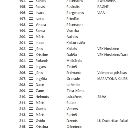
194.
Sandis
Pētersons
SWEDBANK
195.
Raivis
Ruskulis
RAGNE
196.
Ilvars
Bergmanis
VIAA
197.
Iveta
Priedīte
198.
Vineta
Pētersone
199.
Santa
Visocka
200.
Māris
Auželis
201.
Inese
Kokoreviča
202.
Jānis
Kolužs
VSK Noskrien
203.
Kristīne
Dakša
VSK Noskrien/Darb
204.
Rolands
Melbārdis
205.
Ingars
Tiltiņš
206.
Jānis
Erdmanis
Valmieras pilsētas
207.
Ingrīda
Greivule
MARATONA KLUBS
208.
Dace
Ločmele
209.
Zane
Tilta-Kūma
210.
Helmuts
Lukačovs
SILVA
211.
Māris
Bulats
212.
Guntis
Vinters
213.
Māris
Puriņš
214.
Gvido
Dzenis
LU Datorikas fakul
215.
Kristīna
Ošeniece