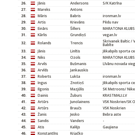
26.
Jānis
Andersons
S/K Katrīna
27.
Mareks
Antons
28.
Māris
Babris
ironman.lv
29.
Artis
Krievāns
Pēdu nav
30.
Einārs
Šillers
MARATONA KLUBS
31.
Kārlis
Grundiņš
vegan.lv
Skrivanek Baltic / 
32.
Rolands
Trencis
Babīte
33.
Jānis
Linītis
Jēkabpils sporta c
34.
Niks
Ozols
MARATONA KLUBS
35.
Arvils
Bušmanis
Līvānu novada vieg
36.
Arvīds
Jankauskis
37.
Roberts
Lukša
ironman.lv
38.
Ingus
Znotiņš
Jēkabpils sporta c
39.
Ilgonis
Mazjūlis
SK Metroons/ Nike
40.
Dainis
Žuburs
KRASTMALI.LV
41.
Artūrs
Junolainens
VSK Noskrien/SK O
42.
Artūrs
Braučs
VSK Noskrien
43.
Žanis
Jesko
Bebra aste
44.
Sandis
Vanders
-
45.
Atis
Kalējs
Gaujiena
46.
Konstantīns
Krjačko