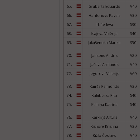
65.
Gruberts Eduards
V40
66.
Haritonovs Pavels
V30
67.
Irbīte Ieva
S30
68.
Isajeva Valērija
S40
69.
Jakušenoka Marika
S30
70.
Jansons Andris
V20
71.
Jaševs Armands
V40
72.
Jegorovs Valerijs
V60
73.
Kairšs Raimonds
V30
74.
Kalnbērza Rita
S40
75.
Kalniņa Katrīna
S40
76.
Kārkliņš Artūrs
V40
77.
Kishore Krishna
V30
78.
Kižlo Česlavs
V40