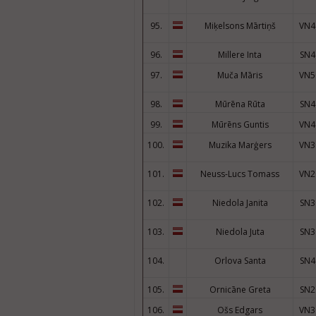
95.
Miķelsons Mārtiņš
VN4
96.
Millere Inta
SN4
97.
Muča Māris
VN5
98.
Mūrēna Rūta
SN4
99.
Mūrēns Guntis
VN4
100.
Muzika Marģers
VN3
101.
Neuss-Lucs Tomass
VN2
102.
Niedola Janita
SN3
103.
Niedola Juta
SN3
104.
Orlova Santa
SN4
105.
Ornicāne Greta
SN2
106.
Ošs Edgars
VN3