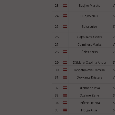
23.
Budjko Marats
V
24.
Budjko Nelli
S
25.
Buka Luize
S
26.
Ceļmillers Aksels
V
27.
Ceļmillers Marks
V
28.
Čabs Kārlis
V
29.
Dāldere-Ozoliņa Antra
S
30.
Devjatņikova Džesika
S
31.
Dovkants Kristers
V
32.
Dreimane Ieva
S
33.
Dzelme Zane
S
34.
Feifere Helēna
S
35.
Fībiga Alise
S