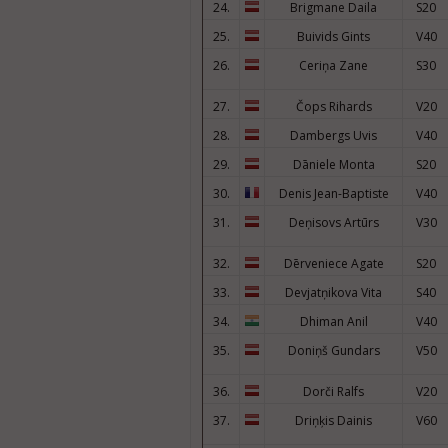
24.
Brigmane Daila
S20
25.
Buivids Gints
V40
26.
Ceriņa Zane
S30
27.
Čops Rihards
V20
28.
Dambergs Uvis
V40
29.
Dāniele Monta
S20
30.
Denis Jean-Baptiste
V40
31.
Deņisovs Artūrs
V30
32.
Dērveniece Agate
S20
33.
Devjatņikova Vita
S40
34.
Dhiman Anil
V40
35.
Doniņš Gundars
V50
36.
Dorči Ralfs
V20
37.
Driņķis Dainis
V60