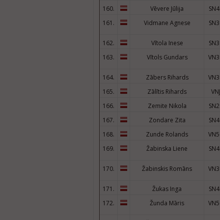
160.
Vēvere Jūlija
SN4
161.
Vidmane Agnese
SN3
162.
Vītola Inese
SN3
163.
Vītols Gundars
VN3
164.
Zābers Rihards
VN3
165.
Zālītis Rihards
VN
166.
Zemite Nikola
SN2
167.
Zondare Zita
SN4
168.
Zunde Rolands
VN5
169.
Žabinska Liene
SN4
170.
Žabinskis Romāns
VN3
171.
Žukas Inga
SN4
172.
Žunda Māris
VN5