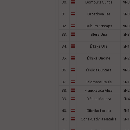
30.
Domburs Guntis
VN3
31.
Drozdova Ilze
SN3
32.
Duburs Kristaps
VN3
33.
Ellere Una
SN3
34.
Ērkšķe Ulla
SN1
35.
Ērkšķe Undīne
SN2
36.
Ērkšķis Guntars
VN5
37.
Feldmane Paula
SN1
38.
Franckēviča Alise
SN2
39.
Frēliha Madara
SN4
40.
Gibeiko Loreta
SN1
41.
Goha-Gedvila Natālija
SN1