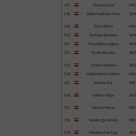
147.
Štrauss Juris
VN5
148.
Štūla-Pankoka Irīna
SN4
149.
Šulcs Māris
VN5
150.
Šumska Madara
SN4
151.
Timofejevs Ingars
VN4
152.
Tirzīte Monika
SN3
153.
Trepša Martina
SN3
154.
Valderšteins Valters
VN3
155.
Valerte Ilze
SN5
156.
Valtere Kitija
SN3
157.
Vārna Pēteris
VN1
158.
Veisberga Vineta
SN5
159.
Vendiņa Patrīcija
SN3