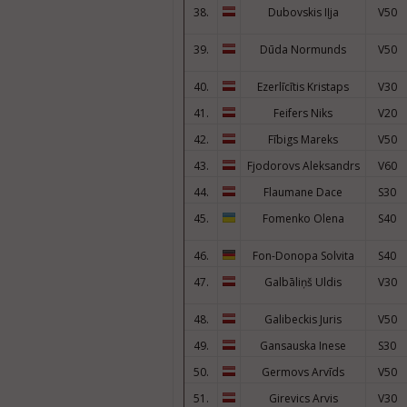
38.
Dubovskis Iļja
V50
39.
Dūda Normunds
V50
40.
Ezerlīcītis Kristaps
V30
41.
Feifers Niks
V20
42.
Fībigs Mareks
V50
43.
Fjodorovs Aleksandrs
V60
44.
Flaumane Dace
S30
45.
Fomenko Olena
S40
46.
Fon-Donopa Solvita
S40
47.
Galbāliņš Uldis
V30
48.
Galibeckis Juris
V50
49.
Gansauska Inese
S30
50.
Germovs Arvīds
V50
51.
Girevics Arvis
V30