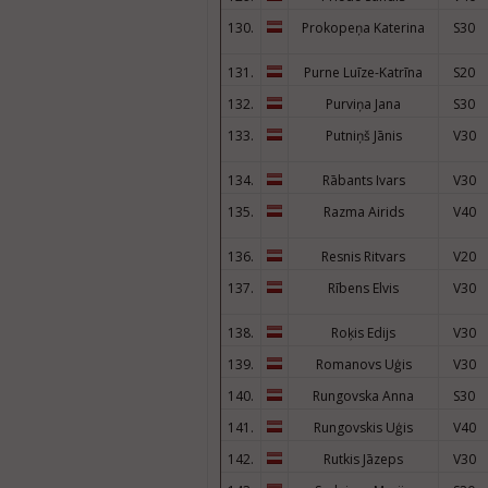
130.
Prokopeņa Katerina
S30
131.
Purne Luīze-Katrīna
S20
132.
Purviņa Jana
S30
133.
Putniņš Jānis
V30
134.
Rābants Ivars
V30
135.
Razma Airids
V40
136.
Resnis Ritvars
V20
137.
Rībens Elvis
V30
138.
Roķis Edijs
V30
139.
Romanovs Uģis
V30
140.
Rungovska Anna
S30
141.
Rungovskis Uģis
V40
142.
Rutkis Jāzeps
V30