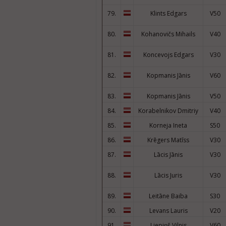
79.
Klints Edgars
V50
80.
Kohanovičs Mihails
V40
81.
Koncevojs Edgars
V30
82.
Kopmanis Jānis
V60
83.
Kopmanis Jānis
V50
84.
Korabelnikov Dmitriy
V40
85.
Korneja Ineta
S50
86.
Krēgers Matīss
V30
87.
Lācis Jānis
V30
88.
Lācis Juris
V30
89.
Leitāne Baiba
S30
90.
Levans Lauris
V20
91.
Liepiņš Vilnis
V60