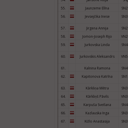
55.
Jaunzeme Elīna
SN2
56.
Jevsejčika Inese
SN3
57.
Jirgena Annija
SN2
58.
Jomon-Joseph Rijo
VN2
59.
Jurkovska Linda
SN4
60.
Jurkovskis Aleksandrs
VN5
61.
Kalnina Ramona
SN4
62.
Kapitonova Katrīna
SN1
63.
Kārkliņa Mētra
SN3
64.
Kārkliņš Pāvils
VN3
65.
Karpuša Svetlana
SN4
66.
Kazlauska Inga
SN3
67.
Kižlo Anastasija
SN3