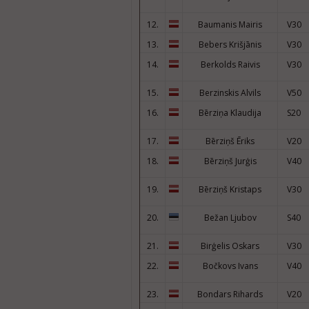
12.
Baumanis Mairis
V30
13.
Bebers Krišjānis
V30
14.
Berkolds Raivis
V30
15.
Berzinskis Alvils
V50
16.
Bērziņa Klaudija
S20
17.
Bērziņš Ēriks
V20
18.
Bērziņš Jurģis
V40
19.
Bērziņš Kristaps
V30
20.
Bežan Ljubov
S40
21.
Birģelis Oskars
V30
22.
Bočkovs Ivans
V40
23.
Bondars Rihards
V20