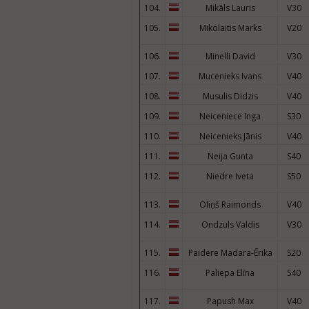
104.
Mikāls Lauris
V30
105.
Mikolaitis Marks
V20
106.
Minelli David
V30
107.
Mucenieks Ivans
V40
108.
Musulis Didzis
V40
109.
Neiceniece Inga
S30
110.
Neicenieks Jānis
V40
111.
Neija Gunta
S40
112.
Niedre Iveta
S50
113.
Oliņš Raimonds
V40
114.
Ondzuls Valdis
V30
115.
Paidere Madara-Ērika
S20
116.
Paliepa Elīna
S40
117.
Papush Max
V40