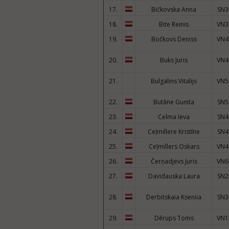
17.
Bičkovska Anna
SN3
18.
Bite Reinis
VN3
19.
Bočkovs Deniss
VN4
20.
Buks Juris
VN4
21.
Bulgalins Vitalijs
VN5
22.
Butāne Gunita
SN5
23.
Celma Ieva
SN4
24.
Ceļmillere Kristīne
SN4
25.
Ceļmillers Oskars
VN4
26.
Čerņadjevs Juris
VN6
27.
Davidauska Laura
SN2
28.
Derbitskaia Kseniia
SN3
29.
Dērups Toms
VN1