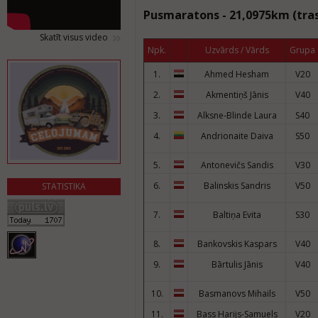
Pusmaratons - 21,0975km (tras
Skatīt visus video
Npk.
Uzvārds / Vārds
Grupa
1.
Ahmed Hesham
V20
2.
Akmentiņš Jānis
V40
3.
Alksne-Blinde Laura
S40
4.
Andrionaite Daiva
S50
5.
Antonevičs Sandis
V30
6.
Balinskis Sandris
V50
STATISTIKA
7.
Baltiņa Evita
S30
8.
Bankovskis Kaspars
V40
9.
Bārtulis Jānis
V40
10.
Basmanovs Mihails
V50
11.
Bass Harijs-Samuels
V20