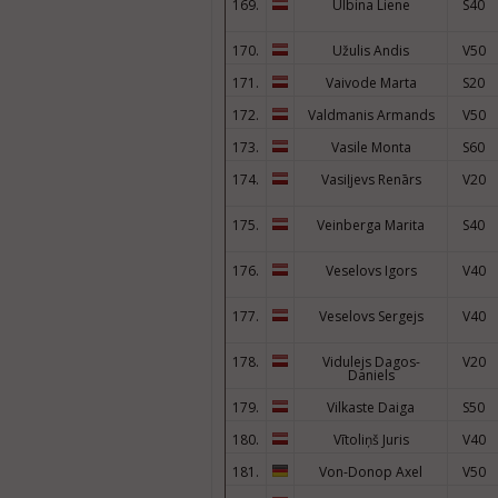
169.
Ulbina Liene
S40
170.
Užulis Andis
V50
171.
Vaivode Marta
S20
172.
Valdmanis Armands
V50
173.
Vasile Monta
S60
174.
Vasiļjevs Renārs
V20
175.
Veinberga Marita
S40
176.
Veselovs Igors
V40
177.
Veselovs Sergejs
V40
178.
Vidulejs Dagos-
V20
Daniels
179.
Vilkaste Daiga
S50
180.
Vītoliņš Juris
V40
181.
Von-Donop Axel
V50