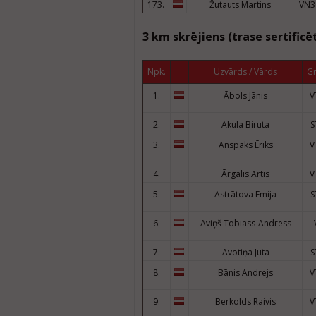
173.
Žutauts Martins
VN3
3 km skrējiens (trase sertificē
Npk.
Uzvārds / Vārds
G
1.
Ābols Jānis
V
2.
Akula Biruta
S
3.
Anspaks Ēriks
V
4.
Ārgalis Artis
V
5.
Astrātova Emija
S
6.
Aviņš Tobiass-Andress
7.
Avotiņa Juta
S
8.
Bānis Andrejs
V
9.
Berkolds Raivis
V