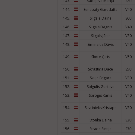
143.
Sadajeva Marija
S20
144.
Senapaty Gurudatta
V40
145.
Silgale Daina
S60
146.
Silgals Dagnis
V40
147.
Silgals Jānis
V30
148.
Siminaitis Dāvis
V40
149.
Skore Ģirts
V50
150.
Skrastiņa Dace
S50
151.
Skuja Edgars
V30
152.
Spīgulis Gustavs
V20
153.
Sproģis Kārlis
V40
154.
Stivrinieks Kristaps
V30
155.
Stonka Daina
S30
156.
Strade Sintija
S30