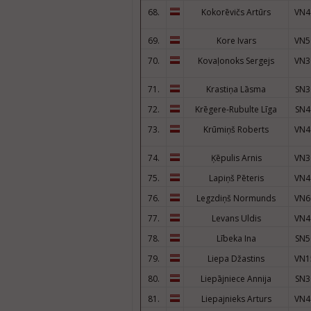
68.
Kokorēvičs Artūrs
VN4
69.
Kore Ivars
VN5
70.
Kovaļonoks Sergejs
VN3
71.
Krastiņa Lāsma
SN3
72.
Krēgere-Rubulte Līga
SN4
73.
Krūmiņš Roberts
VN4
74.
Ķēpulis Arnis
VN3
75.
Lapiņš Pēteris
VN4
76.
Legzdiņš Normunds
VN6
77.
Levans Uldis
VN4
78.
Lībeka Ina
SN5
79.
Liepa Džastins
VN1
80.
Liepājniece Annija
SN3
81.
Liepajnieks Arturs
VN4