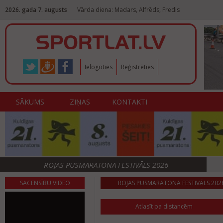
2026. gada 7. augusts
Vārda diena: Madars, Alfrēds, Fredis
Ielogoties
Reģistrēties
SĀKUMS
ZIŅAS
KONTAKTI
ROJAS PUSMARATONA FESTIVĀLS 2026
SACENSĪBU VIDEO
ROJAS PUSMARATONA FESTIVĀLS 2026
Atlasīt pa distancēm