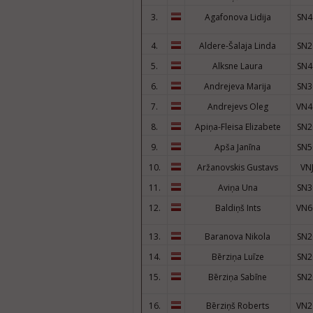
3.
Agafonova Lidija
SN4
4.
Aldere-Šalaja Linda
SN2
5.
Alksne Laura
SN4
6.
Andrejeva Marija
SN3
7.
Andrejevs Oleg
VN4
8.
Apiņa-Fleisa Elizabete
SN2
9.
Apša Janīna
SN5
10.
Aržanovskis Gustavs
VN
11.
Aviņa Una
SN3
12.
Baldiņš Ints
VN6
13.
Baranova Nikola
SN2
14.
Bērziņa Luīze
SN2
15.
Bērziņa Sabīne
SN2
16.
Bērziņš Roberts
VN2