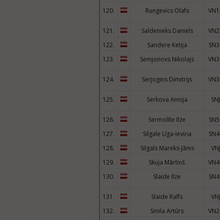
120.
Rungevics Olafs
VN1
121.
Saldenieks Daniels
VN2
122.
Sandere Ketija
SN3
123.
Semjonovs Nikolajs
VN3
124.
Serjogins Dimitrijs
VN3
125.
Serkova Annija
SNJ
126.
Sermolīte Ilze
SN5
127.
Silgale Līga-Ieviņa
SN4
128.
Silgals Mareks-Jānis
VN
129.
Skuja Mārtiņš
VN4
130.
Slaide Ilze
SN4
131.
Slaide Ralfs
VN
132.
Smila Artūrs
VN2