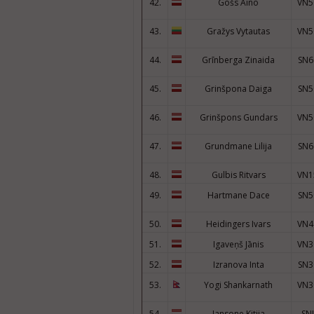
42.
Gošs Aino
VN5
43.
Gražys Vytautas
VN5
44.
Grīnberga Zinaida
SN6
45.
Grinšpona Daiga
SN5
46.
Grinšpons Gundars
VN5
47.
Grundmane Lilija
SN6
48.
Gulbis Ritvars
VN1
49.
Hartmane Dace
SN5
50.
Heidingers Ivars
VN4
51.
Igaveņš Jānis
VN3
52.
Izranova Inta
SN3
53.
Yogi Shankarnath
VN3
54.
Jansone Kitija
SNJ