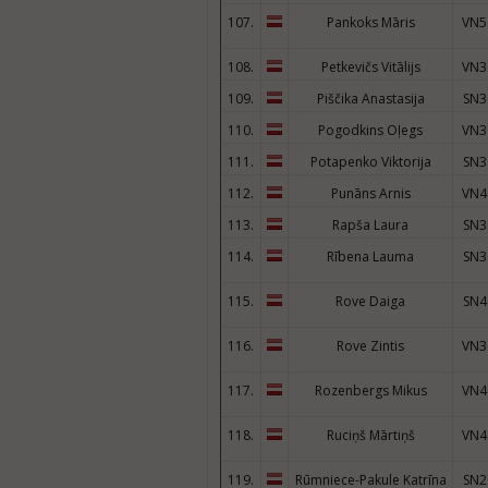
107.
Pankoks Māris
VN5
108.
Petkevičs Vitālijs
VN3
109.
Piščika Anastasija
SN3
110.
Pogodkins Oļegs
VN3
111.
Potapenko Viktorija
SN3
112.
Punāns Arnis
VN4
113.
Rapša Laura
SN3
114.
Rībena Lauma
SN3
115.
Rove Daiga
SN4
116.
Rove Zintis
VN3
117.
Rozenbergs Mikus
VN4
118.
Ruciņš Mārtiņš
VN4
119.
Rūmniece-Pakule Katrīna
SN2