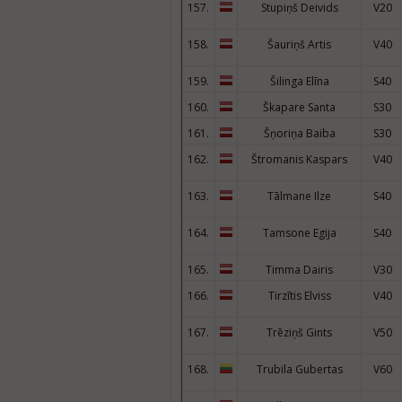
157.
Stupiņš Deivids
V20
158.
Šauriņš Artis
V40
159.
Šilinga Elīna
S40
160.
Škapare Santa
S30
161.
Šņoriņa Baiba
S30
162.
Štromanis Kaspars
V40
163.
Tālmane Ilze
S40
164.
Tamsone Egija
S40
165.
Timma Dairis
V30
166.
Tirzītis Elviss
V40
167.
Trēziņš Gints
V50
168.
Trubila Gubertas
V60