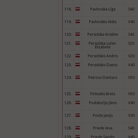
118.
Pavlovska Līga
S40
119.
Pavlovskis Aldis
V40
120.
Persidska Kristīne
S40
121.
Persidska Luīze-
S20
Elizabete
122.
Persidskis Andris
V20
123.
Persidskis Dainis
V40
124.
Petrovs Dzintars
V50
125.
Pirtnieks Brets
V50
126.
Podskočijs Jānis
V40
127.
Poida Janijs
V30
128.
Priede Ieva
S40
129.
Priede Sandis
V40