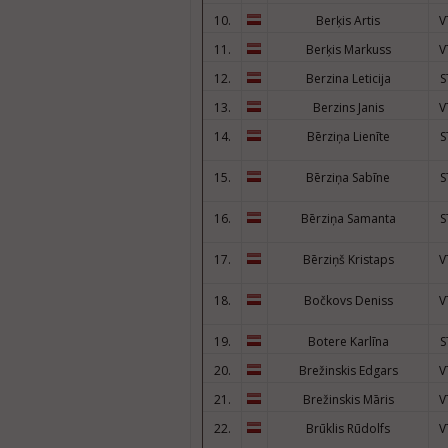
10.
Berķis Artis
V
11.
Berķis Markuss
V
12.
Berzina Leticija
S
13.
Berzins Janis
V
14.
Bērziņa Lienīte
S
15.
Bērziņa Sabīne
S
16.
Bērziņa Samanta
S
17.
Bērziņš Kristaps
V
18.
Bočkovs Deniss
V
19.
Botere Karlīna
S
20.
Brežinskis Edgars
V
21.
Brežinskis Māris
V
22.
Brūklis Rūdolfs
V