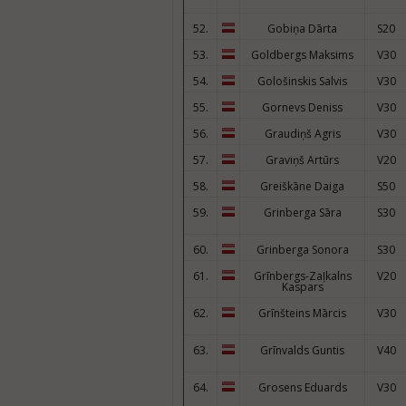
52.
Gobiņa Dārta
S20
53.
Goldbergs Maksims
V30
54.
Gološinskis Salvis
V30
55.
Gornevs Deniss
V30
56.
Graudiņš Agris
V30
57.
Graviņš Artūrs
V20
58.
Greiškāne Daiga
S50
59.
Grinberga Sāra
S30
60.
Grinberga Sonora
S30
61.
Grīnbergs-Zaļkalns
V20
Kaspars
62.
Grīnšteins Mārcis
V30
63.
Grīnvalds Guntis
V40
64.
Grosens Eduards
V30