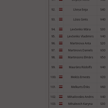
92.
Līviņa Evija
S40
93.
Lūsis Gints
V40
94.
Ļevčenko Māra
S30
95.
Ļevčenko Vladimirs
V40
96.
Martinova Anta
S20
97.
Martinovs Daniels
V30
98.
Martinsons Elmārs
V50
99.
Maurāns Rūdolfs
V40
100.
Mekšs Ernests
V20
101.
Melkurts Ēriks
V60
102.
Mihailovskis Andris
V40
103.
Mihalevich Karyna
S30