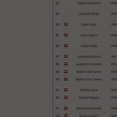
82.
Liepins Ronalds
VN6
83.
Ločmele Maija
SN3
84.
Lūse Ināra
SN6
85.
Lūsis Aigars
VN6
86.
Lūsis Andis
VN4
87.
Ļaudama Marta
SN1
88.
Ļaudams Guntars
VN5
89.
Malere Marianna
SN3
90.
Matrosova Žanna
SN3
91.
Medne Gita
SN3
92.
Mekšs Edgars
VN5
93.
Mertens Rolands
VN4
94.
Mickus Jurģis
VN3