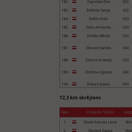
182.
Zapoļska Elza
S20
183.
Zeiferte Sanija
S20
184.
Zeilišs Artis
V20
185.
Zelčs Armands
V20
186.
Zemīte Nikola
S20
187.
Zērvens Sandis
V40
188.
Zimovs Arsenijs
V20
189.
Zirdziņa Agnese
S40
190.
Žuburs Dainis
V50
12,3 km skrējiens
Npk.
Uzvārds / Vārds
Gru
1.
Ābele-Petraša Liene
SN3
2.
Āboliņš Dainis
VN6