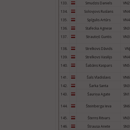
133.
Smudzis Daniels
VN2
134.
Solovjovs Ruslans
VN4
135.
Spīgulis Artūrs
VN4
136.
Stafecka Agnese
SN3
137.
Strautiņš Guntis
VN3
138.
Strelkovs Dāvids
VN
139.
Strelkovs Vasilijs
VN4
140.
Šabāns Kaspars
VN5
141.
Šals Vladislavs
VN6
142.
Šarka Santa
SN3
143.
Šauriņa Agate
SN1
144.
Šteinberga Ieva
SN6
145.
Šterns Ritvars
VN3
146.
Štrausa Anete
SN3