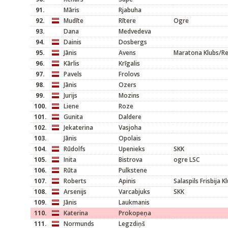
91.
Māris
Rjabuha
92.
Mudīte
Rītere
Ogre
93.
Dana
Medvedeva
94.
Dainis
Dosbergs
95.
Jānis
Avens
Maratona Klubs/R
96.
Kārlis
Krīgalis
97.
Pavels
Frolovs
98.
Jānis
Ozers
99.
Jurijs
Mozins
100.
Liene
Roze
101.
Gunita
Daldere
102.
Jekaterina
Vasjoha
103.
Jānis
Opolais
104.
Rūdolfs
Upenieks
SKK
105.
Inita
Bistrova
ogre LSC
106.
Rūta
Pulkstene
107.
Roberts
Apinis
Salaspils Frisbija K
108.
Arsenijs
Varcabjuks
SKK
109.
Jānis
Laukmanis
110.
Katerina
Prokopeņa
111.
Normunds
Legzdiņš