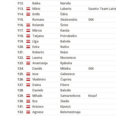
112.
Baiba
Narvila
113.
Māris
Luberts
Suunto Team Latvi
114.
Emīls
Ūdris
115.
Romans
Sledzevskis
SKK
116.
Rolands
Širins
117.
Mārcis
Randa
118.
Tatjana
Potrubeiko
119.
Līga
Balode
120.
Evita
Rutko
121.
Roberts
Reķis
122.
Lauma
Muceniece
123.
Anastasija
Rjabuha
124.
Daniils
Mileika
SKK
125.
Ieva
Galeniece
126.
Vladimirs
Čuprins
127.
Daina
Fišere
128.
Daniels
Balodis
129.
Mihails
Samarenkovs
Knauf
130.
Ilze
Slaide
131.
Kristers
Kļaviņš
132.
Agnese
Belomestnaja