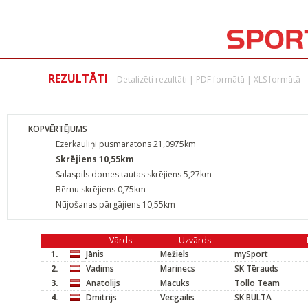
REZULTĀTI
Detalizēti rezultāti
|
PDF formātā
|
XLS formātā
KOPVĒRTĒJUMS
Ezerkauliņi pusmaratons 21,0975km
Skrējiens 10,55km
Salaspils domes tautas skrējiens 5,27km
Bērnu skrējiens 0,75km
Nūjošanas pārgājiens 10,55km
Vārds
Uzvārds
1.
Jānis
Mežiels
mySport
2.
Vadims
Marinecs
SK Tērauds
3.
Anatolijs
Macuks
Tollo Team
4.
Dmitrijs
Vecgailis
SK BULTA