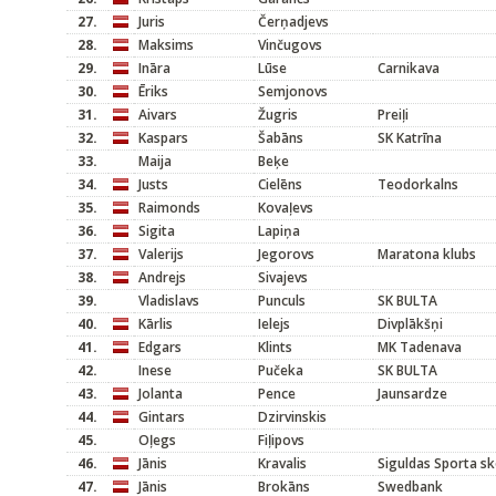
27.
Juris
Čerņadjevs
28.
Maksims
Vinčugovs
29.
Ināra
Lūse
Carnikava
30.
Ēriks
Semjonovs
31.
Aivars
Žugris
Preiļi
32.
Kaspars
Šabāns
SK Katrīna
33.
Maija
Beķe
34.
Justs
Cielēns
Teodorkalns
35.
Raimonds
Kovaļevs
36.
Sigita
Lapiņa
37.
Valerijs
Jegorovs
Maratona klubs
38.
Andrejs
Sivajevs
39.
Vladislavs
Punculs
SK BULTA
40.
Kārlis
Ielejs
Divplākšņi
41.
Edgars
Klints
MK Tadenava
42.
Inese
Pučeka
SK BULTA
43.
Jolanta
Pence
Jaunsardze
44.
Gintars
Dzirvinskis
45.
Oļegs
Fiļipovs
46.
Jānis
Kravalis
Siguldas Sporta sk
47.
Jānis
Brokāns
Swedbank