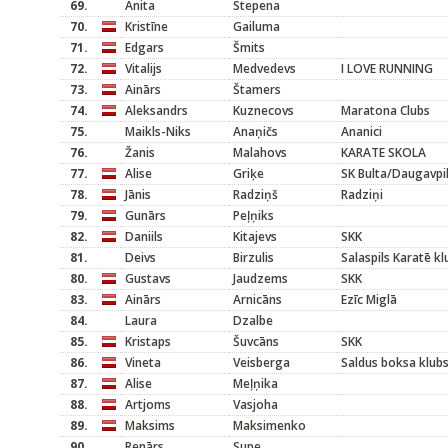
69.
Anita
Stepena
70.
Kristīne
Gailuma
71.
Edgars
Šmits
72.
Vitalijs
Medvedevs
I LOVE RUNNING
73.
Ainārs
Štamers
74.
Aleksandrs
Kuznecovs
Maratona Clubs
75.
Maikls-Niks
Anaņičs
Ananici
76.
Žanis
Malahovs
KARATE SKOLA
77.
Alise
Griķe
SK Bulta/Daugavpi
78.
Jānis
Radziņš
Radziņi
79.
Gunārs
Peļņiks
82.
Daniils
Kitajevs
SKK
81.
Deivs
Birzulis
Salaspils Karatē kl
80.
Gustavs
Jaudzems
SKK
83.
Ainārs
Arnicāns
Ezīc Miglā
84.
Laura
Dzalbe
85.
Kristaps
Šuvcāns
SKK
86.
Vineta
Veisberga
Saldus boksa klub
87.
Alise
Meļņika
88.
Artjoms
Vasjoha
89.
Maksims
Maksimenko
90.
Renārs
Supe