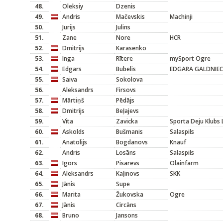
48.
Oleksiy
Dzenis
49.
Andris
Mačevskis
Machinji
50.
Jurijs
Julins
51.
Zane
Nore
HCR
52.
Dmitrijs
Karasenko
53.
Inga
Rītere
mySport Ogre
54.
Edgars
Bubelis
EDGARA GALDNIEC
55.
Saiva
Sokolova
56.
Aleksandrs
Firsovs
57.
Mārtiņš
Pēdājs
58.
Dmitrijs
Beļajevs
59.
Vita
Zavicka
Sporta Deju Klubs 
60.
Askolds
Bušmanis
Salaspils
61.
Anatolijs
Bogdanovs
Knauf
62.
Andris
Losāns
Salaspils
63.
Igors
Pisarevs
Olainfarm
64.
Aleksandrs
Kaļinovs
SKK
65.
Jānis
Supe
66.
Marita
Žukovska
Ogre
67.
Jānis
Circāns
68.
Bruno
Jansons