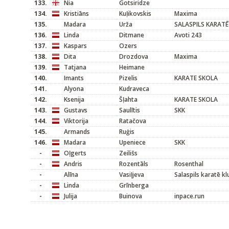
133.
Nia
Gotsiridze
134.
Kristiāns
Kuļikovskis
Maxima
135.
Madara
Urža
SALASPILS KARATĒ
136.
Linda
Ditmane
Avoti 243
137.
Kaspars
Ozers
138.
Dita
Drozdova
Maxima
139.
Tatjana
Heimane
140.
Imants
Pizelis
KARATE SKOLA
141.
Alyona
Kudraveca
142.
Ksenija
Šļahta
KARATE SKOLA
143.
Gustavs
Saulītis
SKK
144.
Viktorija
Ratačova
145.
Armands
Ruģis
146.
Madara
Upeniece
SKK
-
Oļgerts
Zeilišs
-
Andris
Rozentāls
Rosenthal
-
Alīna
Vasiļjeva
Salaspils karatē kl
-
Linda
Grīnberga
-
Julija
Buinova
inpace.run