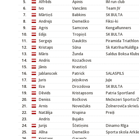
5.
Alfrēds
Apinis
IM run club
6.
Ivo
Vancāns
Team JV
7.
Mārtiņš
Babkins
SK BULTA
8.
Andrejs
Demeško
Fiksi-ki
9.
Agris
Samcovs
KengaRunners
10.
Edijs
Tropiņš
SK BULTA
11.
Sergejs
Daukšts
Piramida Triathlon
12.
Kristaps
Sūna
Sk Katrīna/Kuldīga
13.
Māris
Žunda
Saldus Boksa Klub
14.
Andris
Kozačkovs
15.
Jānis
Krastiņš
16.
Jablanscek
Patrick
SALASPILS
17.
Juris
Jeļņikovs
JuJe
18.
Ilze
Drozdova
SK BULTA
19.
Dēvids
Kristapsons
Patria Sportland
20.
Deniss
Bočkovs
Mežezeri Sporto/Ž
21.
Arnis
Noveičuks
Žolneroviča skrieš
22.
Natālija
Krupina
Preiļi
23.
Andris
Bujaks
24.
Jurijs
Ščetiņins
Dinamo Rīga
25.
Alīna
Demeško
Sporta skola Arkād
26.
Kristaps
Garančs