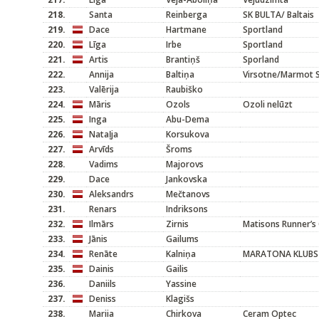
218.
Santa
Reinberga
SK BULTA/ Baltais
219.
Dace
Hartmane
Sportland
220.
Līga
Irbe
Sportland
221.
Artis
Brantiņš
Sporland
222.
Annija
Baltiņa
Virsotne/Marmot S
223.
Valērija
Raubiško
224.
Māris
Ozols
Ozoli nelūzt
225.
Inga
Abu-Dema
226.
Nataļja
Korsukova
227.
Arvīds
Šroms
228.
Vadims
Majorovs
229.
Dace
Jankovska
230.
Aleksandrs
Mečtanovs
231.
Renars
Indriksons
232.
Ilmārs
Zirnis
Matisons Runner’s 
233.
Jānis
Gailums
234.
Renāte
Kalniņa
MARATONA KLUBS
235.
Dainis
Gailis
236.
Daniils
Yassine
237.
Deniss
Klagišs
238.
Mariia
Chirkova
Ceram Optec