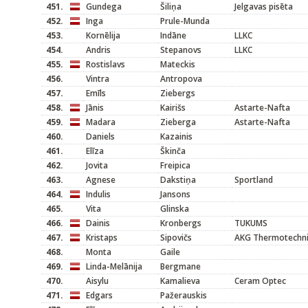
451.
Gundega
Šiliņa
Jelgavas pisēta
452.
Inga
Prule-Munda
453.
Kornēlija
Indāne
LLKC
454.
Andris
Stepanovs
LLKC
455.
Rostislavs
Mateckis
456.
Vintra
Antropova
457.
Emīls
Ziebergs
458.
Jānis
Kairišs
Astarte-Nafta
459.
Madara
Zieberga
Astarte-Nafta
460.
Daniels
Kazainis
461.
Elīza
Škinča
462.
Jovita
Freipica
463.
Agnese
Dakstiņa
Sportland
464.
Indulis
Jansons
465.
Vita
Glinska
466.
Dainis
Kronbergs
TUKUMS
467.
Kristaps
Sipovičs
AKG Thermotechni
468.
Monta
Gaile
469.
Linda-Melānija
Bergmane
470.
Aisylu
Kamalieva
Ceram Optec
471.
Edgars
Pažerauskis