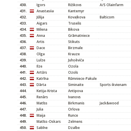
430.
Igors
Rižikovs
A/S Olainfarm
431.
Anastasiia
Kantemyr
432.
Jūlija
Kovaļkova
Balticom
433.
Aigars
Truselis
434.
Milena
Bikova
435.
Anna
Grāmatniece
436.
Artis
Stikuts
437.
Dace
Birzmale
438.
Olga
Krauze
439.
Luīze
Juhņēviča
440.
Ilze
Ozola
441.
Artūrs
Ozols
442.
Katrīna
Rūmniece-Pakule
443.
Dārta
Siminaite
Sports ikvienam
444.
Ketija-Krista
Antipova
445.
Renārs
Ivanovs
446.
Matīss
Birkmanis
Jack&wood
447.
Julia
Orlova
448.
Maija
Runce
449.
Matīss-Oskars
Zelmens
450.
Sabīne
Dzalbe