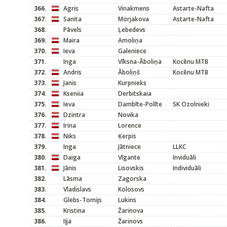
366.
Agris
Vinakmens
Astarte-Nafta
367.
Sanita
Morjakova
Astarte-Nafta
368.
Pāvels
Ļebedevs
369.
Maira
Amoliņa
370.
Ieva
Galeniece
371.
Inga
Vīksna-Āboliņa
Kocēnu MTB
372.
Andris
Āboliņš
Kocēnu MTB
373.
Janis
Kurpnieks
374.
Kseniia
Derbitskaia
375.
Ieva
Dambīte-Polīte
SK Ozolnieki
376.
Dzintra
Novika
377.
Irina
Lorence
378.
Niks
Ķerpis
379.
Inga
Jātniece
LLKC
380.
Daiga
Vīgante
Inviduāli
381.
Jānis
Lisovskis
Individuāli
382.
Lāsma
Zagorska
383.
Vladislavs
Kolosovs
384.
Glebs-Tomijs
Lukins
385.
Kristina
Žarinova
386.
Iļja
Žarinovs