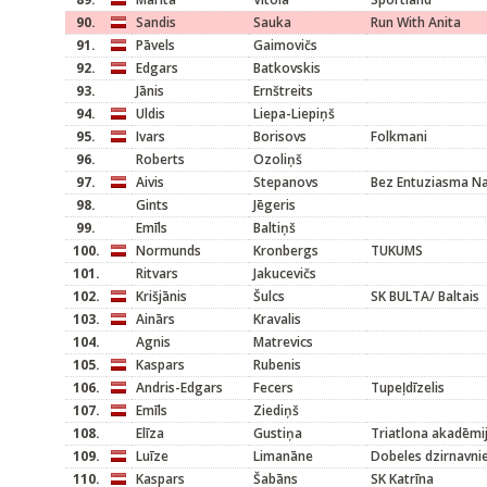
90.
Sandis
Sauka
Run With Anita
91.
Pāvels
Gaimovičs
92.
Edgars
Batkovskis
93.
Jānis
Ernštreits
94.
Uldis
Liepa-Liepiņš
95.
Ivars
Borisovs
Folkmani
96.
Roberts
Ozoliņš
97.
Aivis
Stepanovs
Bez Entuziasma N
98.
Gints
Jēgeris
99.
Emīls
Baltiņš
100.
Normunds
Kronbergs
TUKUMS
101.
Ritvars
Jakucevičs
102.
Krišjānis
Šulcs
SK BULTA/ Baltais
103.
Ainārs
Kravalis
104.
Agnis
Matrevics
105.
Kaspars
Rubenis
106.
Andris-Edgars
Fecers
Tupeļdīzelis
107.
Emīls
Ziediņš
108.
Elīza
Gustiņa
Triatlona akadēmi
109.
Luīze
Limanāne
Dobeles dzirnavni
110.
Kaspars
Šabāns
SK Katrīna