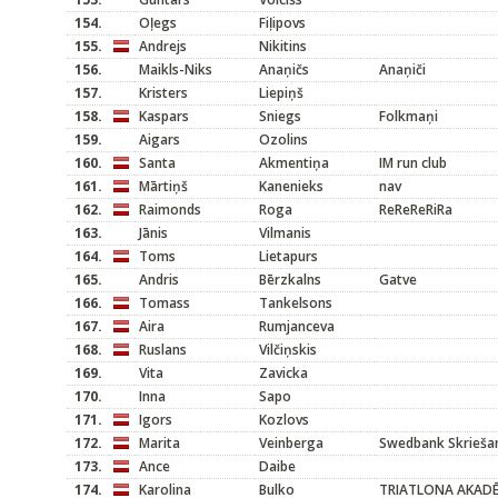
154.
Oļegs
Fiļipovs
155.
Andrejs
Nikitins
156.
Maikls-Niks
Anaņičs
Anaņiči
157.
Kristers
Liepiņš
158.
Kaspars
Sniegs
Folkmaņi
159.
Aigars
Ozolins
160.
Santa
Akmentiņa
IM run club
161.
Mārtiņš
Kanenieks
nav
162.
Raimonds
Roga
ReReReRiRa
163.
Jānis
Vilmanis
164.
Toms
Lietapurs
165.
Andris
Bērzkalns
Gatve
166.
Tomass
Tankelsons
167.
Aira
Rumjanceva
168.
Ruslans
Vilčiņskis
169.
Vita
Zavicka
170.
Inna
Sapo
171.
Igors
Kozlovs
172.
Marita
Veinberga
Swedbank Skriešan
173.
Ance
Daibe
174.
Karolina
Bulko
TRIATLONA AKADĒ