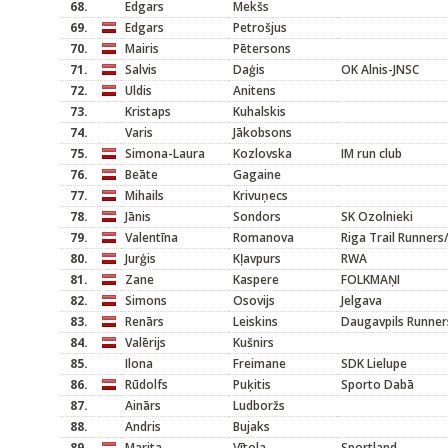
68.
Edgars
Mekšs
69.
Edgars
Petrošjus
70.
Mairis
Pētersons
71.
Salvis
Daģis
OK Alnis-JNSC
72.
Uldis
Anitens
73.
Kristaps
Kuhalskis
74.
Varis
Jākobsons
75.
Simona-Laura
Kozlovska
IM run club
76.
Beāte
Gagaine
77.
Mihails
Krivuņecs
78.
Jānis
Sondors
SK Ozolnieki
79.
Valentīna
Romanova
Riga Trail Runners
80.
Jurģis
Kļavpurs
RWA
81.
Zane
Kaspere
FOLKMAŅI
82.
Simons
Osovijs
Jelgava
83.
Renārs
Leiskins
Daugavpils Runner
84.
Valērijs
Kušnirs
85.
Ilona
Freimane
SDK Lielupe
86.
Rūdolfs
Puķitis
Sporto Dabā
87.
Ainārs
Ludboržs
88.
Andris
Bujaks
89.
Marita
Vītola
Sportland