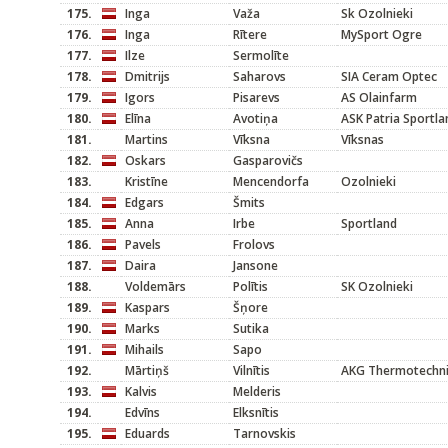
175.
Inga
Važa
Sk Ozolnieki
176.
Inga
Rītere
MySport Ogre
177.
Ilze
Sermolīte
178.
Dmitrijs
Saharovs
SIA Ceram Optec
179.
Igors
Pisarevs
AS Olainfarm
180.
Elīna
Avotiņa
ASK Patria Sportla
181.
Martins
Vīksna
Vīksnas
182.
Oskars
Gasparovičs
183.
Kristīne
Mencendorfa
Ozolnieki
184.
Edgars
Šmits
185.
Anna
Irbe
Sportland
186.
Pavels
Frolovs
187.
Daira
Jansone
188.
Voldemārs
Polītis
SK Ozolnieki
189.
Kaspars
Šņore
190.
Marks
Sutika
191.
Mihails
Sapo
192.
Mārtiņš
Vilnītis
AKG Thermotechni
193.
Kalvis
Melderis
194.
Edvīns
Elksnītis
195.
Eduards
Tarnovskis