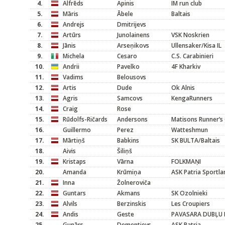
4.
Alfrēds
Apinis
IM run club
5.
Māris
Ābele
Baltais
6.
Andrejs
Dmitrijevs
7.
Artūrs
Junolainens
VSK Noskrien
8.
Jānis
Arseņikovs
Ullensaker/Kisa IL
9.
Michela
Cesaro
C.S. Carabinieri
10.
Andrii
Pavelko
4F Kharkiv
11.
Vadims
Belousovs
12.
Artis
Dude
Ok Alnis
13.
Agris
Samcovs
KengaRunners
14.
Craig
Rose
15.
Rūdolfs-Ričards
Andersons
Matisons Runner’s 
16.
Guillermo
Perez
Watteshmun
17.
Mārtiņš
Babkins
SK BULTA/Baltais
18.
Aivis
Šiliņš
19.
Kristaps
Vārna
FOLKMAŅI
20.
Amanda
Krūmiņa
ASK Patria Sportla
21.
Inna
Žolneroviča
22.
Guntars
Akmans
SK Ozolnieki
23.
Alvils
Berzinskis
Les Croupiers
24.
Andis
Geste
PAVASARA DUBĻU
25.
Gunārs
Dementjevs
ASK Patria