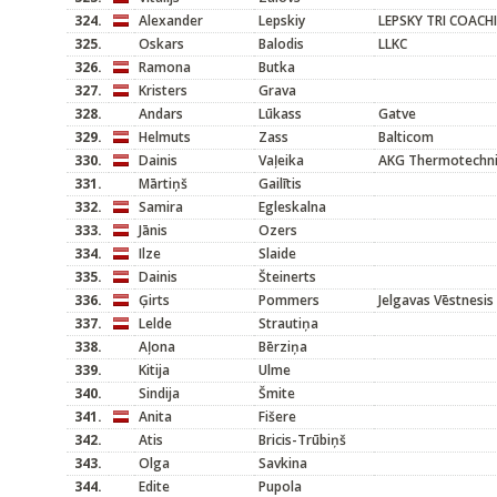
324.
Alexander
Lepskiy
LEPSKY TRI COACH
325.
Oskars
Balodis
LLKC
326.
Ramona
Butka
327.
Kristers
Grava
328.
Andars
Lūkass
Gatve
329.
Helmuts
Zass
Balticom
330.
Dainis
Vaļeika
AKG Thermotechni
331.
Mārtiņš
Gailītis
332.
Samira
Egleskalna
333.
Jānis
Ozers
334.
Ilze
Slaide
335.
Dainis
Šteinerts
336.
Ģirts
Pommers
Jelgavas Vēstnesis
337.
Lelde
Strautiņa
338.
Aļona
Bērziņa
339.
Kitija
Ulme
340.
Sindija
Šmite
341.
Anita
Fišere
342.
Atis
Bricis-Trūbiņš
343.
Olga
Savkina
344.
Edite
Pupola