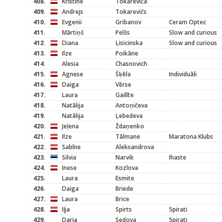
408.
Kristīne
Tokareviča
409.
Andrejs
Tokarevičs
410.
Evgenii
Gribanov
Ceram Optec
411.
Mārtiņš
Pelšs
Slow and curious
412.
Diana
Ļisicinska
Slow and curious
413.
Ilze
Poikāne
414.
Alesia
Chasnovich
415.
Agnese
Šķēla
Individuāli
416.
Daiga
Vērse
417.
Laura
Gailīte
418.
Natālija
Antoņičeva
419.
Natālija
Ļebedeva
420.
Jeļena
Ždaņenko
421.
Ilze
Tālmane
Maratona Klubs
422.
Sabīne
Aleksandrova
423.
Silvia
Narvik
Ihaste
424.
Inese
Kozlova
425.
Laura
Esmite
426.
Daiga
Briede
427.
Laura
Brice
428.
Iļja
Spirts
5pirati
429.
Darja
Sedova
5pirati