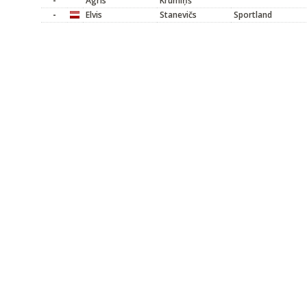
-
Agris
Krūmiņš
-
Elvis
Stanevičs
Sportland