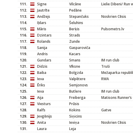
111.
Signe
Vilcāne
Lielie Dibeni/ Run 
112.
Jautrīte
Pedāne
113.
Andžejs
Stepančuks
Noskrien Cēsis
114.
Iļdars
Šeluhins
115.
Māris
Berķis
Pulsometrs.lv
116.
Dzintars
Strads
117.
Rolands
Zunde
118.
Sanija
Gasparoviča
119.
Andris
Kacars
120.
Gundars
Smans
IM run club
121.
Didzis
Vīksne
Truši
122.
Baiba
Bolgzda
Mežaparka republi
123.
Ieva
Valpētere
RWA
124.
Ēriks
Semjonovs
125.
Ieva
Butlere
IM run club
126.
Aija
Freiberga
Matisons Runner’s 
127.
Viesturs
Prūsis
128.
Ralfs
Kokins
Gatve
129.
Jevgēnijs
Siņicins
130.
Anita
Ieviņa
Noskrien Cēsis
131.
Laura
Leja