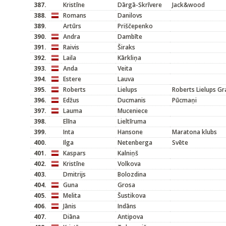
387.
Kristīne
Dārgā-Skrīvere
Jack&wood
388.
Romans
Danilovs
389.
Artūrs
Priščepenko
390.
Andra
Dambīte
391.
Raivis
Širaks
392.
Laila
Kārkliņa
393.
Anda
Veita
394.
Estere
Lauva
395.
Roberts
Lielups
Roberts Lielups Gr
396.
Edžus
Ducmanis
Pūcmaņi
397.
Lauma
Muceniece
398.
Elīna
Lieltīruma
399.
Inta
Hansone
Maratona klubs
400.
Ilga
Netenberga
Svēte
401.
Kaspars
Kalniņš
402.
Kristīne
Volkova
403.
Dmitrijs
Bolozdina
404.
Guna
Grosa
405.
Melita
Šustikova
406.
Jānis
Indāns
407.
Diāna
Antipova