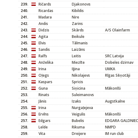
239.
Ričards
Djakonovs
240.
Ricardas
Kibildis
241.
Madara
Nire
242.
Andis
Zarins
243.
Didzis
Skārds
A/S Olainfarm
244.
Agita
Beikule
245.
Elvis
Tālmanis
246.
Sandis
Laizāns
247.
Ralfs
Leitis
SRC Latvija
248.
Anželika
Miezīte
Dobeles dzirnav
249.
Irina
Iļjina
UMKA
250.
Oļegs
Nikolajevs
Rīgas Sēņotāji
251.
Kaspars
Spricis
252.
Guna
Siņicina
Mākonīši
253.
Rinats
Suleimanovs
254.
Jānis
Izaks
Augstkalne
255.
Irina
Nurgaļejeva
256.
Ervīns
Veigulis
Mākonīši
257.
Edgars
Bubelis
EDGARA GALDNIEC
258.
Lelde
Rikuma
NMPD
259.
Vita
Dreijere
IM run club