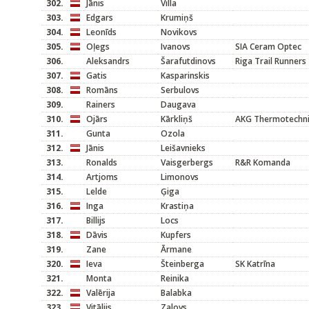
302.
Jānis
Villa
303.
Edgars
Krumiņš
304.
Leonīds
Novikovs
305.
Oļegs
Ivanovs
SIA Ceram Optec
306.
Aleksandrs
Šarafutdinovs
Riga Trail Runners
307.
Gatis
Kasparinskis
308.
Romāns
Serbulovs
309.
Rainers
Daugava
310.
Ojārs
Kārkliņš
AKG Thermotechni
311.
Gunta
Ozola
312.
Jānis
Leišavnieks
313.
Ronalds
Vaisgerbergs
R&R Komanda
314.
Artjoms
Limonovs
315.
Lelde
Ģiga
316.
Inga
Krastiņa
317.
Billijs
Locs
318.
Dāvis
Kupfers
319.
Zane
Ārmane
320.
Ieva
Šteinberga
SK Katrīna
321.
Monta
Reinika
322.
Valērija
Balabka
323.
Vitālijs
Zalovs