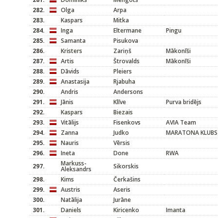
282.
Olga
Arpa
283.
Kaspars
Mitka
284.
Inga
Eltermane
Pingu
285.
Samanta
Pisukova
286.
Kristers
Zariņš
Mākonīši
287.
Artis
Štrovalds
Mākonīši
288.
Dāvids
Pleiers
289.
Anastasija
Rjabuha
290.
Andris
Andersons
291.
Jānis
Klīve
Purva bridējs
292.
Kaspars
Biezais
293.
Vitālijs
Fisenkovs
AVIA Team
294.
Zanna
Judko
MARATONA KLUBS
295.
Nauris
Vērsis
296.
Ineta
Done
RWA
Markuss-
297.
Sikorskis
Aleksandrs
298.
Kims
Čerkašins
299.
Austris
Aseris
300.
Natālija
Jurāne
301.
Daniels
Kiricenko
Imanta