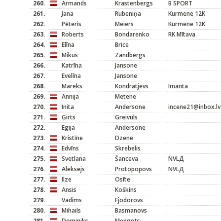
260.
Armands
Krastenbergs
B SPORT
261.
Jana
Rubeniņa
Kurmene 12K
262.
Pēteris
Meiers
Kurmene 12K
263.
Roberts
Bondarenko
RK Mītava
264.
Elīna
Brice
265.
Mikus
Zandbergs
266.
Katrīna
Jansone
267.
Evelīna
Jansone
268.
Mareks
Kondratjevs
Imanta
269.
Annija
Metene
270.
Inita
Andersone
incene21@inbox.lv
271.
Ģirts
Greivuls
272.
Egija
Andersone
273.
Kristīne
Dzene
274.
Edvīns
Skrebelis
275.
Svetlana
Šanceva
NVLД
276.
Aleksejs
Protopopovs
NVLД
277.
Ilze
Osīte
278.
Ansis
Koškins
279.
Vadims
Fjodorovs
280.
Mihails
Basmanovs
281.
Dominiks
Mengots