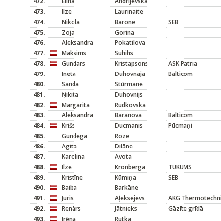
472.
Elīna
Andrijevska
473.
Ilze
Laurinaite
474.
Nikola
Barone
SEB
475.
Zoja
Gorina
476.
Aleksandra
Pokatilova
477.
Maksims
Suhihs
478.
Gundars
Kristapsons
ASK Patria
479.
Ineta
Duhovnaja
Balticom
480.
Sanda
Stūrmane
481.
Ņikita
Duhovnijs
482.
Margarita
Rudkovska
483.
Aleksandra
Baranova
Balticom
484.
Krišs
Ducmanis
Pūcmaņi
485.
Gundega
Roze
486.
Agita
Dilāne
487.
Karolina
Avota
488.
Ilze
Kronberga
TUKUMS
489.
Kristīne
Kūmiņa
SEB
490.
Baiba
Barkāne
491.
Juris
Aļeksejevs
AKG Thermotechni
492.
Renārs
Jātnieks
Gāzīte grīdā
493.
Irēna
Rutka