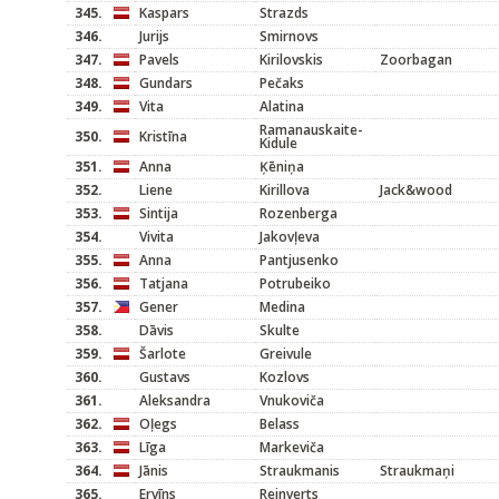
345.
Kaspars
Strazds
346.
Jurijs
Smirnovs
347.
Pavels
Kirilovskis
Zoorbagan
348.
Gundars
Pečaks
349.
Vita
Alatina
Ramanauskaite-
350.
Kristīna
Kidule
351.
Anna
Ķēniņa
352.
Liene
Kirillova
Jack&wood
353.
Sintija
Rozenberga
354.
Vivita
Jakovļeva
355.
Anna
Pantjusenko
356.
Tatjana
Potrubeiko
357.
Gener
Medina
358.
Dāvis
Skulte
359.
Šarlote
Greivule
360.
Gustavs
Kozlovs
361.
Aleksandra
Vnukoviča
362.
Oļegs
Belass
363.
Līga
Markeviča
364.
Jānis
Straukmanis
Straukmaņi
365.
Ervīns
Reinverts