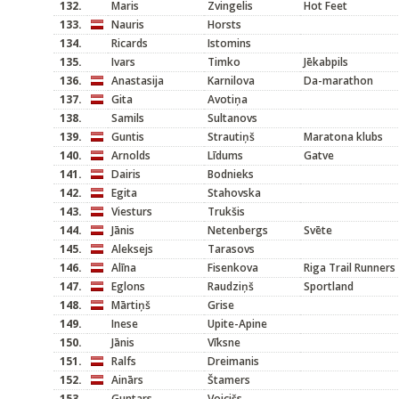
132.
Maris
Zvingelis
Hot Feet
133.
Nauris
Horsts
134.
Ricards
Istomins
135.
Ivars
Timko
Jēkabpils
136.
Anastasija
Karnilova
Da-marathon
137.
Gita
Avotiņa
138.
Samils
Sultanovs
139.
Guntis
Strautiņš
Maratona klubs
140.
Arnolds
Līdums
Gatve
141.
Dairis
Bodnieks
142.
Egita
Stahovska
143.
Viesturs
Trukšis
144.
Jānis
Netenbergs
Svēte
145.
Aleksejs
Tarasovs
146.
Alīna
Fisenkova
Riga Trail Runners
147.
Eglons
Raudziņš
Sportland
148.
Mārtiņš
Grise
149.
Inese
Upite-Apine
150.
Jānis
Vīksne
151.
Ralfs
Dreimanis
152.
Ainārs
Štamers
153.
Guntars
Voicišs