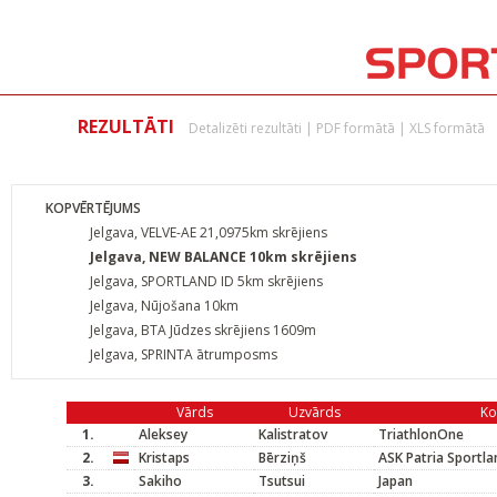
REZULTĀTI
Detalizēti rezultāti
|
PDF formātā
|
XLS formātā
KOPVĒRTĒJUMS
Jelgava, VELVE-AE 21,0975km skrējiens
Jelgava, NEW BALANCE 10km skrējiens
Jelgava, SPORTLAND ID 5km skrējiens
Jelgava, Nūjošana 10km
Jelgava, BTA Jūdzes skrējiens 1609m
Jelgava, SPRINTA ātrumposms
Vārds
Uzvārds
K
1.
Aleksey
Kalistratov
TriathlonOne
2.
Kristaps
Bērziņš
ASK Patria Sportla
3.
Sakiho
Tsutsui
Japan