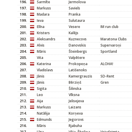
196.
Sarmīte
Jermolova
197.
Markuss
Saviels
198.
Madara
Pranka
199.
Ieva
Sulutaura
200.
Elīna
Vesere
IM run club
201.
Kristers
Kalējs
202.
Aleksandrs
Kuznecovs
Maratona Clubs
203.
Alvis
Danovskis
Supervaroņi
204.
Māris
Šteinbergs
Sportland
205.
Vita
Valpētere
206.
Katerina
Prokopeņa
ALOHA!
207.
Vladislavs
Latišenoks
208.
Jānis
Kamergrauzis
SD-Rent
209.
Jānis
Bērziņš
Gren
210.
Sigita
Šilinska
211.
Leo
Vīksna
212.
Aija
Jelisejeva
213.
Markuss
Laizans
214.
Natālija
Korņeva
215.
Edmunds
Jegorovs
216.
Māris
Rjabuha
217.
Līga
Vēja-Āboliņa
Vejudzimta