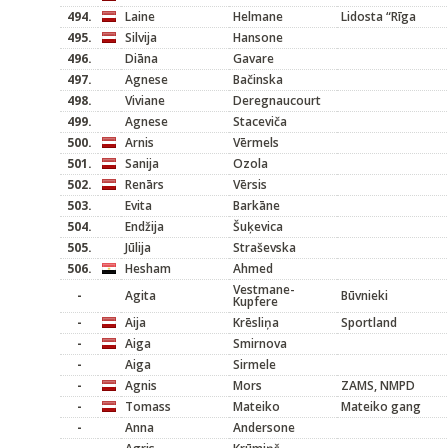
494.
Laine
Helmane
Lidosta “Rīga
495.
Silvija
Hansone
496.
Diāna
Gavare
497.
Agnese
Bačinska
498.
Viviane
Deregnaucourt
499.
Agnese
Staceviča
500.
Arnis
Vērmels
501.
Sanija
Ozola
502.
Renārs
Vērsis
503.
Evita
Barkāne
504.
Endžija
Šuķevica
505.
Jūlija
Straševska
506.
Hesham
Ahmed
Vestmane-
-
Agita
Būvnieki
Kupfere
-
Aija
Krēsliņa
Sportland
-
Aiga
Smirnova
-
Aiga
Sirmele
-
Agnis
Mors
ZAMS, NMPD
-
Tomass
Mateiko
Mateiko gang
-
Anna
Andersone