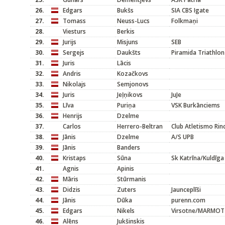
26.
Edgars
Bukšs
SIA CBS Igate
27.
Tomass
Neuss-Lucs
Folkmaņi
28.
Viesturs
Berkis
29.
Jurijs
Misjuns
SEB
30.
Sergejs
Daukšts
Piramida Triathlon
31.
Juris
Lācis
32.
Andris
Kozačkovs
33.
Nikolajs
Semjonovs
34.
Juris
Jeļņikovs
JuJe
35.
Līva
Puriņa
VSK Burkānciems
36.
Henrijs
Dzelme
37.
Carlos
Herrero-Beltran
Club Atletismo Rinc
38.
Jānis
Dzelme
A/S UPB
39.
Jānis
Banders
40.
Kristaps
Sūna
Sk Katrīna/Kuldīga
41.
Agnis
Apinis
42.
Māris
Stūrmanis
43.
Didzis
Zuters
Jaunceplīši
44.
Jānis
Dūka
purenn.com
45.
Edgars
Nikels
Virsotne/MARMOT
46.
Alēns
Jukšinskis