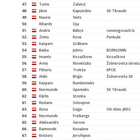
47.
Toms
Zalviņš
48.
Jānis
Kapustāns
SK Tērauds
49.
Nauris
Veits
50.
Rihards
Oja
51.
Andris
Bāliņš
runningcoach.lv
52.
Zintis
Rove
Penkule
53.
Kaspars
Grābens
54.
Baiba
Juhno
BORN2WIN
55.
Imants
Kozačkovs
Kozačkovi
56.
Arnis
Noveičuks
Žolneroviča skrieš
57.
Pēteris
Trokša
KPOE
58.
Aldis
Briģis
Žolneroviča SK
59.
Kaspars
Rumbenieks
60.
Normunds
Upenieks
SK Tērauds
62.
Kārlis
Stonka
61.
Ruslans
Solovjovs
63.
Ilona
Daģe
OK Alnis-JNSC
64.
Normunds
Freibergs
65.
Aleksandrs
Serovs
66.
Raimonds
Kovaļevs
67.
Kristers
Jerofejevs