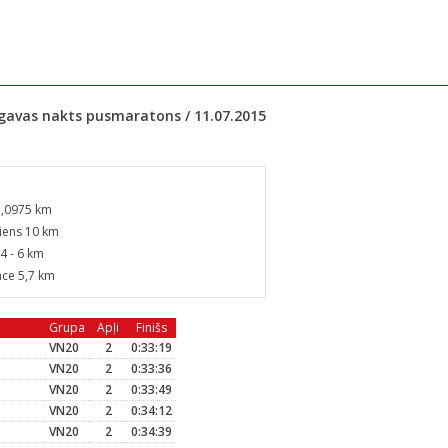
lgavas nakts pusmaratons / 11.07.2015
1,0975 km
jiens 10 km
4 - 6 km
nce 5,7 km
Grupa
Apļi
Finišs
VN20
2
0:33:19
VN20
2
0:33:36
VN20
2
0:33:49
VN20
2
0:34:12
VN20
2
0:34:39