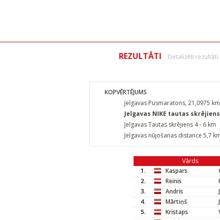
REZULTĀTI
Detalizēti rezultāti
KOPVĒRTĒJUMS
Jelgavas Pusmaratons, 21,0975 km
Jelgavas NIKE tautas skrējien
Jelgavas Tautas skrējiens 4 - 6 km
Jelgavas nūjošanas distance 5,7 k
Vārds
1.
Kaspars
2.
Reinis
3.
Andris
4.
Mārtiņš
5.
Kristaps