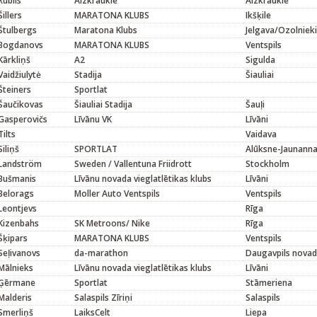
Rublis
Aizkraukle
Aizkraukle
Šillers
MARATONA KLUBS
Ikšķile
Štulbergs
Maratona Klubs
Jelgava/Ozolnieki
Bogdanovs
MARATONA KLUBS
Ventspils
Kārkliņš
A2
Sigulda
Vaidžiulytė
Stadija
Šiauliai
Šteiners
Sportlat
Šaučikovas
Šiauliai Stadija
Šauļi
Gasperovičs
Līvānu VK
Līvāni
Tilts
Vaidava
Siliņš
SPORTLAT
Alūksne-Jaunann
Landström
Sweden / Vallentuna Friidrott
Stockholm
Bušmanis
Līvānu novada vieglatlētikas klubs
Līvāni
Belorags
Moller Auto Ventspils
Ventspils
Leontjevs
Rīga
Kizenbahs
SK Metroons/ Nike
Rīga
Šķipars
MARATONA KLUBS
Ventspils
Seļivanovs
da-marathon
Daugavpils novad
Mālnieks
Līvānu novada vieglatlētikas klubs
Līvāni
Ģērmane
Sportlat
Stāmeriena
Malderis
Salaspils Zīriņi
Salaspils
Smerliņš
LaiksCelt
Liepa