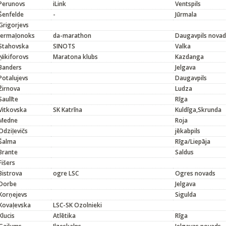
Perunovs
iLink
Ventspils
Šenfelde
-
Jūrmala
Grigorjevs
Jermaļonoks
da-marathon
Daugavpils novad
Stahovska
SINOTS
Valka
Ņikiforovs
Maratona klubs
Kazdanga
Banders
Jelgava
Potalujevs
Daugavpils
Žirnova
Ludza
Saulīte
Rīga
Vitkovska
SK Katrīna
Kuldīga,Skrunda
Medne
Roja
Odziļevičs
jēkabpils
Šalma
Rīga/Liepāja
Brante
Saldus
Fišers
Bistrova
ogre LSC
Ogres novads
Dorbe
Jelgava
Korņejevs
Sigulda
Kovaļevska
LSC-SK Ozolnieki
Klucis
Atlētika
Rīga