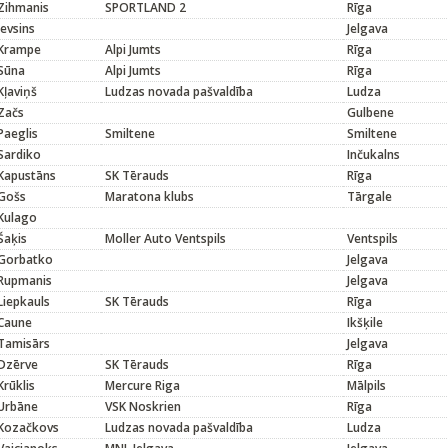
Zihmanis
SPORTLAND 2
Rīga
Jevsins
Jelgava
Krampe
Alpi Jumts
Rīga
Sūna
Alpi Jumts
Rīga
Kļaviņš
Ludzas novada pašvaldība
Ludza
Začs
Gulbene
Paeglis
Smiltene
Smiltene
Sardiko
Inčukalns
Kapustāns
SK Tērauds
Rīga
Gošs
Maratona klubs
Tārgale
Kulago
Šaķis
Moller Auto Ventspils
Ventspils
Gorbatko
Jelgava
Rupmanis
Jelgava
Liepkauls
SK Tērauds
Rīga
Caune
Ikšķile
Tamisārs
Jelgava
Dzērve
SK Tērauds
Rīga
Krūklis
Mercure Riga
Mālpils
Urbāne
VSK Noskrien
Rīga
Kozačkovs
Ludzas novada pašvaldība
Ludza