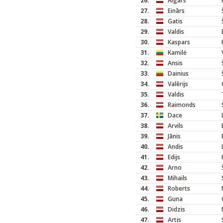
26.
Aigars
27.
Einārs
28.
Gatis
29.
Valdis
30.
Kaspars
31.
Kamilė
32.
Ansis
33.
Dainius
34.
Valērijs
35.
Valdis
36.
Raimonds
37.
Dace
38.
Arvils
39.
Jānis
40.
Andis
41.
Edijs
42.
Arno
43.
Mihails
44.
Roberts
45.
Guna
46.
Didzis
47.
Artis