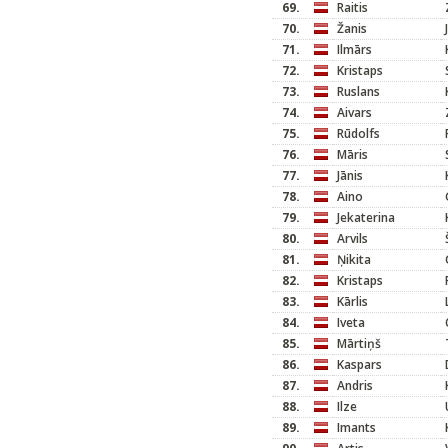
69.
Raitis
70.
Žanis
71.
Ilmārs
72.
Kristaps
73.
Ruslans
74.
Aivars
75.
Rūdolfs
76.
Māris
77.
Jānis
78.
Aino
79.
Jekaterina
80.
Arvils
81.
Ņikita
82.
Kristaps
83.
Kārlis
84.
Iveta
85.
Mārtiņš
86.
Kaspars
87.
Andris
88.
Ilze
89.
Imants