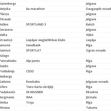
Kanenbergs
Jelgava
Meļņika
da-marathon
Daugavpils novad
Plāciņs
Jelgava
Tērauds
Jelgava
Bulāns
SPORTLAND 3
Baloži
Geraseva
Jelgava
Malta
Viļāni
Strautiņš
Liepājas vieglatlētikas klubs
Liepāja
Jansone
Swedbank
Rīga
Kaimiņš
SPORTLAT
Ogres novads
Kulago
Patmalnieks
Alpi Jumts
Rīga
Ruļuks
Jelgava
Poddubnijs
CSDD
Riga
Neibergs
Gailums
Ilzeskalns
Jelgavas novads
Sifers
Tieto Karšu skrējēji
Rīga
Pavļukevičs
SK MAGNEN
Rēzekne
Bergmanis
VIAA
Jūrmala
Vimba
Troja
Rīga
Almane
Tukums