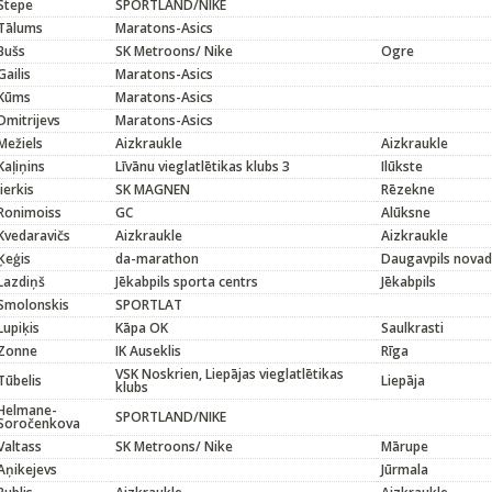
Stepe
SPORTLAND/NIKE
Tālums
Maratons-Asics
Bušs
SK Metroons/ Nike
Ogre
Gailis
Maratons-Asics
Kūms
Maratons-Asics
Dmitrijevs
Maratons-Asics
Mežiels
Aizkraukle
Aizkraukle
Kaļiņins
Līvānu vieglatlētikas klubs 3
Ilūkste
Jierkis
SK MAGNEN
Rēzekne
Ronimoiss
GC
Alūksne
Kvedaravičs
Aizkraukle
Aizkraukle
Ķeģis
da-marathon
Daugavpils novad
Lazdiņš
Jēkabpils sporta centrs
Jēkabpils
Smolonskis
SPORTLAT
Lupiķis
Kāpa OK
Saulkrasti
Zonne
IK Auseklis
Rīga
VSK Noskrien, Liepājas vieglatlētikas
Tūbelis
Liepāja
klubs
Helmane-
SPORTLAND/NIKE
Soročenkova
Valtass
SK Metroons/ Nike
Mārupe
Aņikejevs
Jūrmala