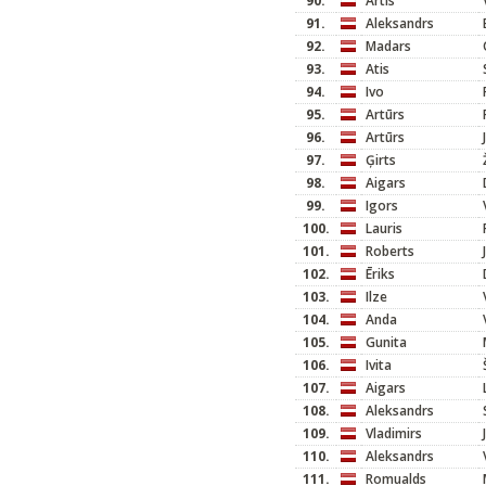
90.
Artis
91.
Aleksandrs
92.
Madars
93.
Atis
94.
Ivo
95.
Artūrs
96.
Artūrs
97.
Ģirts
98.
Aigars
99.
Igors
100.
Lauris
101.
Roberts
102.
Ēriks
103.
Ilze
104.
Anda
105.
Gunita
106.
Ivita
107.
Aigars
108.
Aleksandrs
109.
Vladimirs
110.
Aleksandrs
111.
Romualds