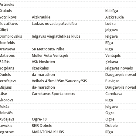
Pirtnieks
Stukuls
Kuldīga
Sotņikovs
Aizkraukle
Aizkraukle
Kozačkovs
Ludzas novada pašvaldība
Ludza
Šiliņš
Jelgava
Dombrovskis
Jelgavas vieglatlētikas klubs
Jelgava
Reinfelds
Rīga
Krevņeva
SK Metroons/ Nike
Rīga
Matisons
Moller Auto Ventspils
Ventspils
Zālītis
VSK Noskrien
Ķekava
Bogdans
Ilzeskalns
Jelgavas novads
Dudels
da-marathon
Daugavpils novad
Jerofejevs
Veikals 42km195m/Saucony/SIS
Pļaviņas
Misjuns
da-marathon
Daugavpils novad
Lūse
Carnikavas Sporta centrs
Carnikava
Skorovs
Rīga
Kukša
Jelgava
Belevičs
Ogre
Avdejevs
Ogre-10
Ogre
Levickis
REIR Dobele
Dobele
Jegorovs
MARATONA KLUBS
Rīga