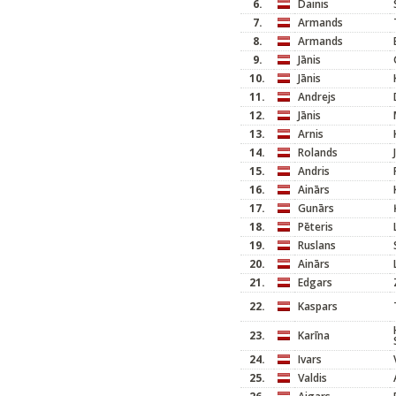
6.
Dainis
7.
Armands
8.
Armands
9.
Jānis
10.
Jānis
11.
Andrejs
12.
Jānis
13.
Arnis
14.
Rolands
15.
Andris
16.
Ainārs
17.
Gunārs
18.
Pēteris
19.
Ruslans
20.
Ainārs
21.
Edgars
22.
Kaspars
23.
Karīna
24.
Ivars
25.
Valdis