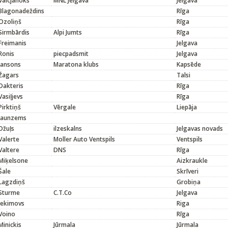
Vaicjanoks
MNL Jelgava
Jelgava
Blagonadeždins
Rīga
Ozoliņš
Rīga
Sirmbārdis
Alpi Jumts
Rīga
Freimanis
Jelgava
Ronis
piecpadsmit
Jelgava
Jansons
Maratona klubs
Kapsēde
Žagars
Talsi
Dakteris
Rīga
Vasiļjevs
Rīga
Pirktiņš
Vērgale
Liepāja
Jaunzems
Džuļs
ilzeskalns
Jelgavas novads
Valerte
Moller Auto Ventspils
Ventspils
Valtere
DNS
Rīga
Miķelsone
Aizkraukle
Šale
Skrīveri
Lagzdiņš
Grobiņa
Sturme
C.T.Co
Jelgava
Jekimovs
Riga
Voino
Rīga
Minickis
Jūrmala
Jūrmala