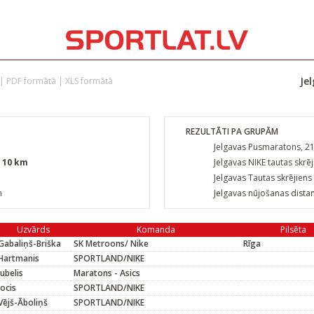
Je
|
PDF formātā
|
XLS formātā
REZULTĀTI PA GRUPĀM
Jelgavas Pusmaratons, 2
s 10 km
Jelgavas NIKE tautas skrē
Jelgavas Tautas skrējiens 
m
Jelgavas nūjošanas dista
Uzvārds
Komanda
Pilsēta
Gabaliņš-Briška
SK Metroons/ Nike
Rīga
Hartmanis
SPORTLAND/NIKE
Jubelis
Maratons - Asics
Jocis
SPORTLAND/NIKE
Vējš-Āboliņš
SPORTLAND/NIKE