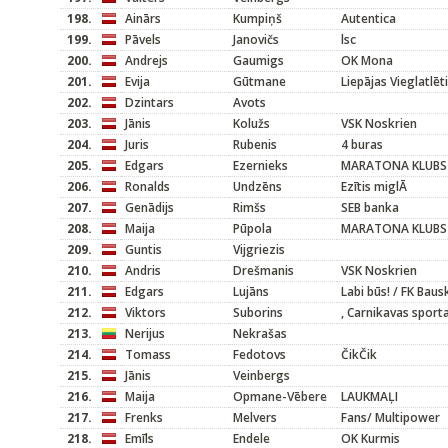
198.
Ainārs
Kumpiņš
Autentica
199.
Pāvels
Janovičs
lsc
200.
Andrejs
Gaumigs
OK Mona
201.
Evija
Gūtmane
Liepājas Vieglatlēt
202.
Dzintars
Avots
203.
Jānis
Kolužs
VSK Noskrien
204.
Juris
Rubenis
4 buras
205.
Edgars
Ezernieks
MARATONA KLUBS
206.
Ronalds
Undzēns
Ezītis miglĀ
207.
Genādijs
Rimšs
SEB banka
208.
Maija
Pūpola
MARATONA KLUBS
209.
Guntis
Vijgriezis
210.
Andris
Drešmanis
VSK Noskrien
211.
Edgars
Lujāns
Labi būs! / FK Baus
212.
Viktors
Suborins
, Carnikavas sport
213.
Nerijus
Nekrašas
214.
Tomass
Fedotovs
ČikČik
215.
Jānis
Veinbergs
216.
Maija
Opmane-Vēbere
LAUKMAĻI
217.
Frenks
Melvers
Fans/ Multipower
218.
Emīls
Endele
OK Kurmis