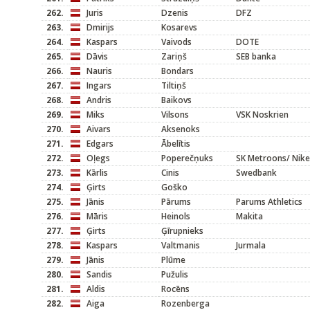
262.
Juris
Dzenis
DFZ
263.
Dmirijs
Kosarevs
264.
Kaspars
Vaivods
DOTE
265.
Dāvis
Zariņš
SEB banka
266.
Nauris
Bondars
267.
Ingars
Tiltiņš
268.
Andris
Baikovs
269.
Miks
Vilsons
VSK Noskrien
270.
Aivars
Aksenoks
271.
Edgars
Ābelītis
272.
Oļegs
Poperečņuks
SK Metroons/ Nike
273.
Kārlis
Cinis
Swedbank
274.
Ģirts
Goško
275.
Jānis
Pārums
Parums Athletics
276.
Māris
Heinols
Makita
277.
Ģirts
Ģīrupnieks
278.
Kaspars
Valtmanis
Jurmala
279.
Jānis
Plūme
280.
Sandis
Pužulis
281.
Aldis
Rocēns
282.
Aiga
Rozenberga