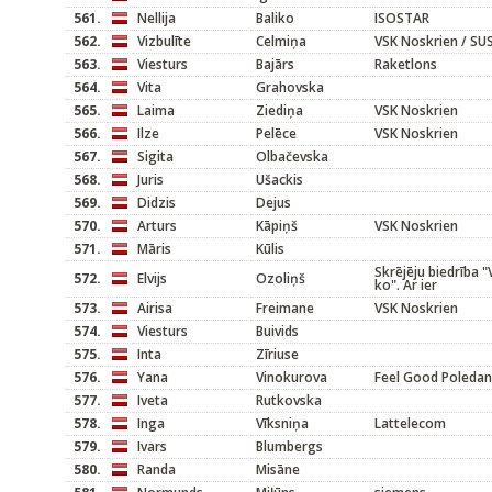
561.
Nellija
Baliko
ISOSTAR
562.
Vizbulīte
Celmiņa
VSK Noskrien / SUS
563.
Viesturs
Bajārs
Raketlons
564.
Vita
Grahovska
565.
Laima
Ziediņa
VSK Noskrien
566.
Ilze
Pelēce
VSK Noskrien
567.
Sigita
Olbačevska
568.
Juris
Ušackis
569.
Didzis
Dejus
570.
Arturs
Kāpiņš
VSK Noskrien
571.
Māris
Kūlis
Skrējēju biedrība "
572.
Elvijs
Ozoliņš
ko". Ar ier
573.
Airisa
Freimane
VSK Noskrien
574.
Viesturs
Buivids
575.
Inta
Zīriuse
576.
Yana
Vinokurova
Feel Good Poleda
577.
Iveta
Rutkovska
578.
Inga
Vīksniņa
Lattelecom
579.
Ivars
Blumbergs
580.
Randa
Misāne