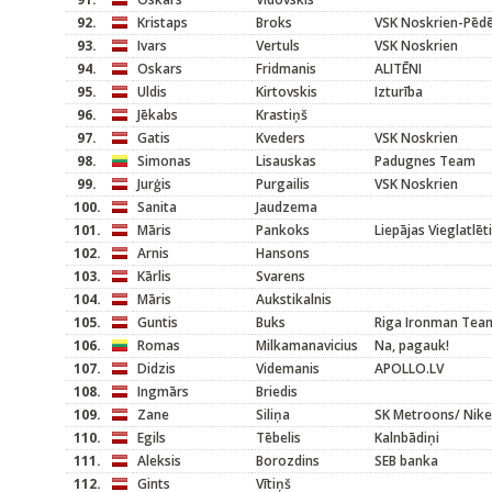
92.
Kristaps
Broks
VSK Noskrien-Pēdēj
93.
Ivars
Vertuls
VSK Noskrien
94.
Oskars
Fridmanis
ALITĒNI
95.
Uldis
Kirtovskis
Izturība
96.
Jēkabs
Krastiņš
97.
Gatis
Kveders
VSK Noskrien
98.
Simonas
Lisauskas
Padugnes Team
99.
Jurģis
Purgailis
VSK Noskrien
100.
Sanita
Jaudzema
101.
Māris
Pankoks
Liepājas Vieglatlēt
102.
Arnis
Hansons
103.
Kārlis
Svarens
104.
Māris
Aukstikalnis
105.
Guntis
Buks
Riga Ironman Tea
106.
Romas
Milkamanavicius
Na, pagauk!
107.
Didzis
Videmanis
APOLLO.LV
108.
Ingmārs
Briedis
109.
Zane
Siliņa
SK Metroons/ Nike
110.
Egils
Tēbelis
Kalnbādiņi
111.
Aleksis
Borozdins
SEB banka
112.
Gints
Vītiņš