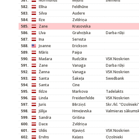
581.
Normunds
Miļūns
siemens
582.
Elīna
Feldhūne
583.
Silva
Audere
584.
Ilze
Zvīdriņa
585.
Zane
Krasovska
586.
Līva
Grahoļska
Darba rūķi
587.
Ina
Servuta
588.
Joanne
Erickson
589.
Māris
Paipa
590.
Madara
Rudzāte
VSK Noskrien
591.
Zane
Vanaga
Darba rūķi
592.
Žanna
Vanaga
VSK Noskrien
593.
Santa
Šakeļa
Swedbank
594.
Santa
Cine
595.
Ildze
Markova
Tadelakts
596.
Linda
Freidenfelde
VSK Noskrien
597.
Juris
Bērziņš
Skr./kl. "Ozolnieki
598.
Jūlija
Hmeļevska
Valmieras sākums
599.
Sandra
Grišina
600.
Dace
Zvīdriņa
601.
Uldis
Kļaviņš
VSK Noskrien
602.
Ervīns
Kaļass
Ozolnieki