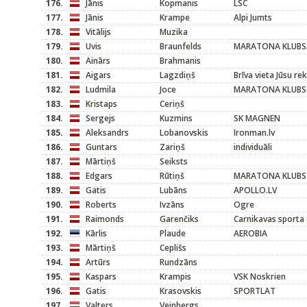
176.
Jānis
Kopmanis
LSC
177.
Jānis
Krampe
Alpi Jumts
178.
Vitālijs
Muzika
179.
Uvis
Braunfelds
MARATONA KLUBS/M
180.
Ainārs
Brahmanis
181.
Aigars
Lagzdiņš
Brīva vieta Jūsu re
182.
Ludmila
Joce
MARATONA KLUBS
183.
Kristaps
Ceriņš
184.
Sergejs
Kuzmins
SK MAGNEN
185.
Aleksandrs
Lobanovskis
Ironman.lv
186.
Guntars
Zariņš
individuāli
187.
Mārtiņš
Seiksts
188.
Edgars
Rūtiņš
MARATONA KLUBS
189.
Gatis
Lubāns
APOLLO.LV
190.
Roberts
Ivzāns
Ogre
191.
Raimonds
Garenčiks
Carnikavas sporta 
192.
Kārlis
Plaude
AEROBIA
193.
Mārtiņš
Ceplišs
194.
Artūrs
Rundzāns
195.
Kaspars
Krampis
VSK Noskrien
196.
Gatis
Krasovskis
SPORTLAT
197.
Valters
Veinbergs