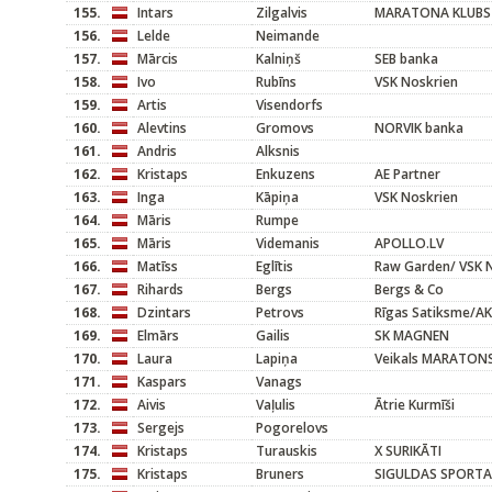
155.
Intars
Zilgalvis
MARATONA KLUBS
156.
Lelde
Neimande
157.
Mārcis
Kalniņš
SEB banka
158.
Ivo
Rubīns
VSK Noskrien
159.
Artis
Visendorfs
160.
Alevtins
Gromovs
NORVIK banka
161.
Andris
Alksnis
162.
Kristaps
Enkuzens
AE Partner
163.
Inga
Kāpiņa
VSK Noskrien
164.
Māris
Rumpe
165.
Māris
Videmanis
APOLLO.LV
166.
Matīss
Eglītis
Raw Garden/ VSK N
167.
Rihards
Bergs
Bergs & Co
168.
Dzintars
Petrovs
Rīgas Satiksme/AK
169.
Elmārs
Gailis
SK MAGNEN
170.
Laura
Lapiņa
Veikals MARATON
171.
Kaspars
Vanags
172.
Aivis
Vaļulis
Ātrie Kurmīši
173.
Sergejs
Pogorelovs
174.
Kristaps
Turauskis
X SURIKĀTI
175.
Kristaps
Bruners
SIGULDAS SPORTA