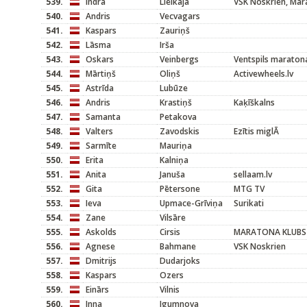
539.
Indra
Lielkāja
VSK Noskrien, Mar
540.
Andris
Vecvagars
541.
Kaspars
Zauriņš
542.
Lāsma
Irša
543.
Oskars
Veinbergs
Ventspils maraton
544.
Mārtiņš
Oliņš
Activewheels.lv
545.
Astrīda
Lubūze
546.
Andris
Krastiņš
Kaķīškalns
547.
Samanta
Petakova
548.
Valters
Zavodskis
Ezītis miglĀ
549.
Sarmīte
Mauriņa
550.
Erita
Kalniņa
551.
Anita
Januša
sellaam.lv
552.
Gita
Pētersone
MTG TV
553.
Ieva
Upmace-Grīviņa
Surikati
554.
Zane
Vilsāre
555.
Askolds
Cirsis
MARATONA KLUBS
556.
Agnese
Bahmane
VSK Noskrien
557.
Dmitrijs
Dudarjoks
558.
Kaspars
Ozers
559.
Einārs
Vilnis
560.
Inna
Igumnova