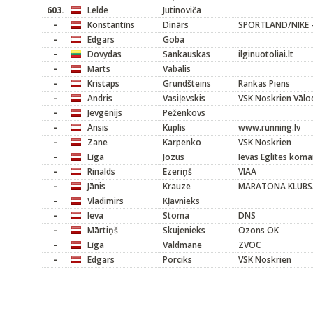
603.
Lelde
Jutinoviča
-
Konstantīns
Dinārs
SPORTLAND/NIKE -
-
Edgars
Goba
-
Dovydas
Sankauskas
ilginuotoliai.lt
-
Marts
Vabalis
-
Kristaps
Grundšteins
Rankas Piens
-
Andris
Vasiļevskis
VSK Noskrien Vālo
-
Jevgēnijs
Peženkovs
-
Ansis
Kuplis
www.running.lv
-
Zane
Karpenko
VSK Noskrien
-
Līga
Jozus
Ievas Eglītes kom
-
Rinalds
Ezeriņš
VIAA
-
Jānis
Krauze
MARATONA KLUBS/M
-
Vladimirs
Kļavnieks
-
Ieva
Stoma
DNS
-
Mārtiņš
Skujenieks
Ozons OK
-
Līga
Valdmane
ZVOC
-
Edgars
Porciks
VSK Noskrien