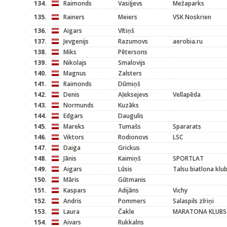
134.
Raimonds
Vasiļjevs
Mežaparks
135.
Rainers
Meiers
VSK Noskrien
136.
Aigars
Vītiņš
137.
Jevgenijs
Razumovs
aerobia.ru
138.
Miks
Pētersons
139.
Nikolajs
Smalovijs
140.
Magnus
Zalsters
141.
Raimonds
Dūmiņš
142.
Denis
Aļeksejevs
Vellapēda
143.
Normunds
Kuzāks
144.
Edgars
Daugulis
145.
Mareks
Tumašs
Spararats
146.
Viktors
Rodionovs
LSC
147.
Daiga
Grickus
148.
Jānis
Kaimiņš
SPORTLAT
149.
Aigars
Lūsis
Talsu biatlona klu
150.
Māris
Gūtmanis
151.
Kaspars
Adijāns
Vichy
152.
Andris
Pommers
Salaspils zīriņi
153.
Laura
Čakle
MARATONA KLUBS
154.
Aivars
Rukkalns