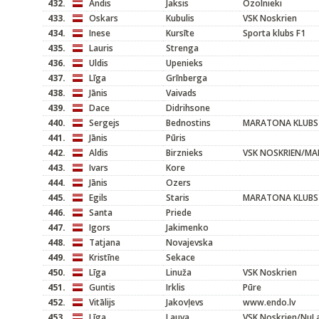
432.
Andis
Jaksis
Ozolnieki
433.
Oskars
Kubulis
VSK Noskrien
434.
Inese
Kursīte
Sporta klubs F1
435.
Lauris
Strenga
436.
Uldis
Upenieks
437.
Līga
Grīnberga
438.
Jānis
Vaivads
439.
Dace
Didrihsone
440.
Sergejs
Bednostins
MARATONA KLUBS
441.
Jānis
Pūris
442.
Aldis
Birznieks
VSK NOSKRIEN/M
443.
Ivars
Kore
444.
Jānis
Ozers
445.
Egils
Staris
MARATONA KLUBS
446.
Santa
Priede
447.
Igors
Jakimenko
448.
Tatjana
Novajevska
449.
Kristīne
Sekace
450.
Līga
Linuža
VSK Noskrien
451.
Guntis
Irklis
Pūre
452.
Vitālijs
Jakovļevs
www.endo.lv
453.
Līga
Lauva
VSK Noskrien/NuL