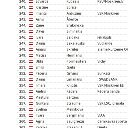
240.
Edvards
Rubezis
RSU/Noskrien.lv
241.
Kristīne
Sprice
242.
Imants
Antužāns
VSK Noskrien
243.
Arnis
Ābelīte
244.
Zane
Brakovska
245.
Dāvis
Siminaitis
246.
Ivars
Saldaks
Jēkabpils
247.
Dainis
Sakalausks
Vudlande
248.
Ainārs
Skrubis
Ziemeļkurzeme O
249.
Matīss
Hermanis
250.
Uldis
Pormeisters
Vichy
251.
Emīls
Gailis
252.
Pēteris
Grīviņš
Surikati
253.
Dainis
Limanāns
, SWEDBANK
254.
Ilmars
Knipšis
VSK Noskrien Eži
255.
Andris
Rēders
Rēderu banda
256.
Viesturs
Bērziņš
257.
Guntars
Straume
VSK,LSC, Jūrmala
258.
Evelīna
Melnikova
259.
Ilvars
Bergmanis
VIAA
260.
Agris
Saulgriezis
Carnikavas sporta 
261.
Patriks
Strazdiņš
Dunte