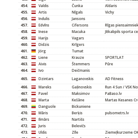
454.
Valdis
Čunka
Aldaris
455.
Artis
Nīgals
Vichy
456.
Indulis
Jansons
457.
Edvīns
Cifersons
Rīgas piensaimnie
458.
Inese
Macuka
Jēkabpils sporta c
459.
Harijs
Vagars
460.
Didzis
Krīgers
461.
Jörg
Tumat
462.
Liene
Krauze
SPORTLAT
463.
Aivis
Štemmers
Pūre
464.
Ivo
Deičmanis
465.
Dzintars
Laganovskis
AD Fitness
466.
Mareks
Gaļinovskis
Run 4 Sun / VSK No
467.
Pavel
Maksimov
PaBaso.lv
468.
Marta
Kešāne
Martas Kesanes Cre
469.
Danguole
Bickuniene
470.
Māris
Berķis
pulsometrs.lv
471.
Ilmārs
Nartišs
472.
Juris
Belevičs
473.
Uldis
Zīle
Ziemeļkurzeme O