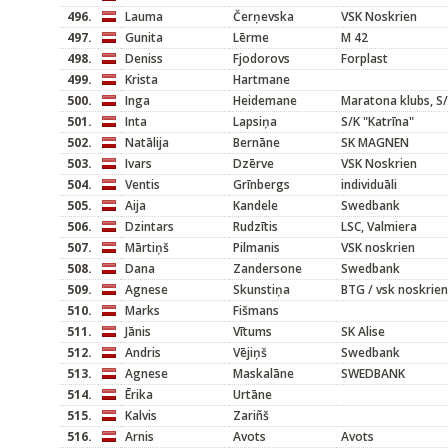
496.
Lauma
Čerņevska
VSK Noskrien
497.
Gunita
Lērme
M 42
498.
Deniss
Fjodorovs
Forplast
499.
Krista
Hartmane
500.
Inga
Heidemane
Maratona klubs, S/
501.
Inta
Lapsiņa
S/K "Katrīna"
502.
Natālija
Bernāne
SK MAGNEN
503.
Ivars
Dzērve
VSK Noskrien
504.
Ventis
Grīnbergs
individuāli
505.
Aija
Kandele
Swedbank
506.
Dzintars
Rudzītis
LSC, Valmiera
507.
Mārtiņš
Pilmanis
VSK noskrien
508.
Dana
Zandersone
Swedbank
509.
Agnese
Skunstiņa
BTG / vsk noskrien
510.
Marks
Fišmans
511.
Jānis
Vītums
SK Alise
512.
Andris
Vējiņš
Swedbank
513.
Agnese
Maskalāne
SWEDBANK
514.
Ērika
Urtāne
515.
Kalvis
Zariñš
516.
Arnis
Avots
Avots