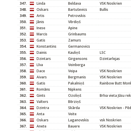
347.
Linda
Beldava
VSK Noskrien
348.
Oskars
Bartuševics
Bullis
349.
Artis
Petrovskis
350.
Jānis
Vērdiņš
351.
Inese
Apine
352.
Marcis
Grinbaums
353.
Gatis
Zamurs
354.
Konstantins
Germanovics
355.
Dainis
Kauliņš
LSC
356.
Dzintars
Girgensons
Dzintarlejas
357.
Līva
Veinberga
358.
Dace
Veipa
VSK Noskrien
359.
Aivars
Bergmanis
VSK Noskrien
360.
Gatis
Pakalniņš
Rainbow Butt Mon
361.
Romāns
Nipkens
362.
Gints
Ozoliņš
Brīva vieta Jūsu re
363.
Valters
Bērziņš
364.
Dzintra
Skārda
VSK Noskrien - Pēd
365.
Anta
Veite
366.
Oskars
Laganovskis
vsk Noskrien
367.
Anete
Bauere
VSK Noskrien