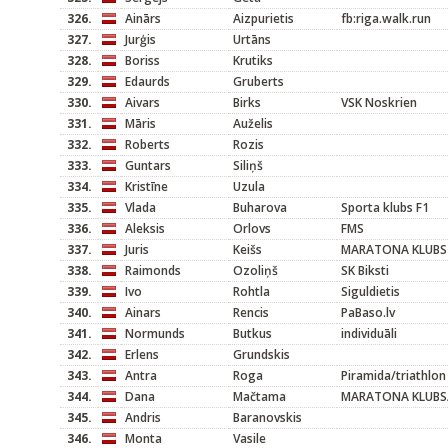
326.
Ainārs
Aizpurietis
fb:riga.walk.run
327.
Jurģis
Urtāns
328.
Boriss
Krutiks
329.
Edaurds
Gruberts
330.
Aivars
Birks
VSK Noskrien
331.
Māris
Auželis
332.
Roberts
Rozis
333.
Guntars
Siliņš
334.
Kristīne
Uzula
335.
Vlada
Buharova
Sporta klubs F1
336.
Aleksis
Orlovs
FMS
337.
Juris
Keišs
MARATONA KLUBS
338.
Raimonds
Ozoliņš
SK Biksti
339.
Ivo
Rohtla
Siguldietis
340.
Ainars
Rencis
PaBaso.lv
341.
Normunds
Butkus
individuāli
342.
Erlens
Grundskis
343.
Antra
Roga
Piramida/triathlon
344.
Dana
Mačtama
MARATONA KLUBS/M
345.
Andris
Baranovskis
346.
Monta
Vasile