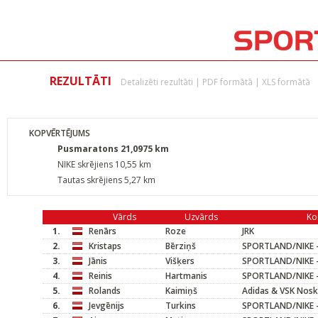
REZULTĀTI
Detalizēti rezultāti
|
PDF formātā
|
XLS formātā
KOPVĒRTĒJUMS
Pusmaratons 21,0975 km
NIKE skrējiens 10,55 km
Tautas skrējiens 5,27 km
Vārds
Uzvārds
Ko
1.
Renārs
Roze
JRK
2.
Kristaps
Bērziņš
SPORTLAND/NIKE -
3.
Jānis
Višķers
SPORTLAND/NIKE -
4.
Reinis
Hartmanis
SPORTLAND/NIKE -
5.
Rolands
Kaimiņš
Adidas & VSK Nosk
6.
Jevgēnijs
Turkins
SPORTLAND/NIKE -