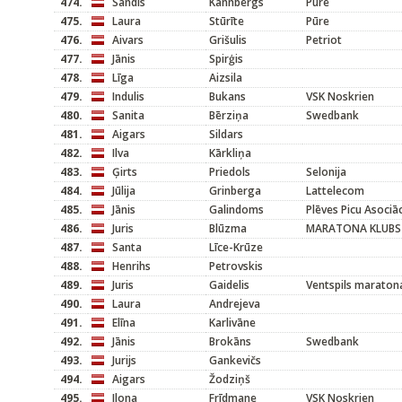
474.
Sandis
Kannbergs
Pūre
475.
Laura
Stūrīte
Pūre
476.
Aivars
Grišulis
Petriot
477.
Jānis
Spirģis
478.
Līga
Aizsila
479.
Indulis
Bukans
VSK Noskrien
480.
Sanita
Bērziņa
Swedbank
481.
Aigars
Sildars
482.
Ilva
Kārkliņa
483.
Ģirts
Priedols
Selonija
484.
Jūlija
Grinberga
Lattelecom
485.
Jānis
Galindoms
Plēves Picu Asociāc
486.
Juris
Blūzma
MARATONA KLUBS
487.
Santa
Līce-Krūze
488.
Henrihs
Petrovskis
489.
Juris
Gaidelis
Ventspils maraton
490.
Laura
Andrejeva
491.
Elīna
Karlivāne
492.
Jānis
Brokāns
Swedbank
493.
Jurijs
Gankevičs
494.
Aigars
Žodziņš
495.
Ilona
Frīdmane
VSK Noskrien