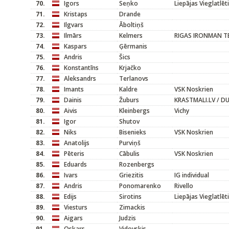
70.
Igors
Seņko
Liepājas Vieglatlēt
71.
Kristaps
Drande
72.
Ilgvars
Āboltiņš
73.
Ilmārs
Kelmers
RIGAS IRONMAN T
74.
Kaspars
Ģērmanis
75.
Andris
Šics
76.
Konstantīns
Krjačko
77.
Aleksandrs
Terlanovs
78.
Imants
Kaldre
VSK Noskrien
79.
Dainis
Žuburs
KRASTMALI.LV / D
80.
Aivis
Kleinbergs
Vichy
81.
Igor
Shutov
82.
Niks
Bisenieks
VSK Noskrien
83.
Anatolijs
Purviņš
84.
Pēteris
Cābulis
VSK Noskrien
85.
Eduards
Rozenbergs
86.
Ivars
Griezitis
IG individual
87.
Andris
Ponomarenko
Rivello
88.
Edijs
Sirotins
Liepājas Vieglatlēt
89.
Viesturs
Zimackis
90.
Aigars
Judzis
91.
Oskars
Vidovskis