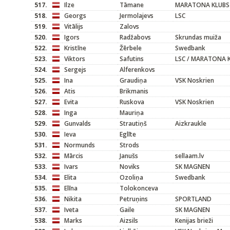
517.
Ilze
Tāmane
MARATONA KLUBS
518.
Georgs
Jermolajevs
LSC
519.
Vitālijs
Zalovs
520.
Igors
Radžabovs
Skrundas muiža
522.
Kristīne
Žērbele
Swedbank
523.
Viktors
Safutins
LSC / MARATONA 
524.
Sergejs
Alferenkovs
525.
Ina
Graudiņa
VSK Noskrien
526.
Atis
Brikmanis
527.
Evita
Ruskova
VSK Noskrien
528.
Inga
Mauriņa
529.
Gunvalds
Strautiņš
Aizkraukle
530.
Ieva
Eglīte
531.
Normunds
Strods
532.
Mārcis
Janušs
sellaam.lv
533.
Ivars
Noviks
SK MAGNEN
534.
Elita
Ozoliņa
Swedbank
535.
Elīna
Tolokonceva
536.
Nikita
Petruņins
SPORTLAND
537.
Iveta
Gaile
SK MAGNEN
538.
Marks
Aizsils
Kenijas brieži