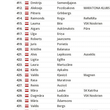
411.
Dmitrijs
Semendjajevs
412.
Aleksejs
Pozdņakovs
MARATONA KLUBS
413.
Pēteris
Grīnbergs
414.
Raimonds
Roga
ReReRiRa
415.
Lauma
Bite
VSK Noskrien
416.
Aigars
Aukšmuksts
Pūre
417.
Līga
Eriņa
418.
Roberts
Jaunzems
419.
Juris
Porietis
420.
Kristīne
Balanasa
421.
Alvis
Lepiksons
Auseklis
422.
Ligita
Eglīte
423.
Laura
Martuzāne
424.
Kārlis
Apkalns
425.
Valdis
Kļaviņš
Magnen
426.
Rasa
Muratova
427.
Reinis
Auziņš
428.
Māra
Laube
SK Katrīna
429.
Dagmāra
Rudzāte
VSK Noskrien
430.
Māris
Ādamsons
431.
Valdis
Bergs