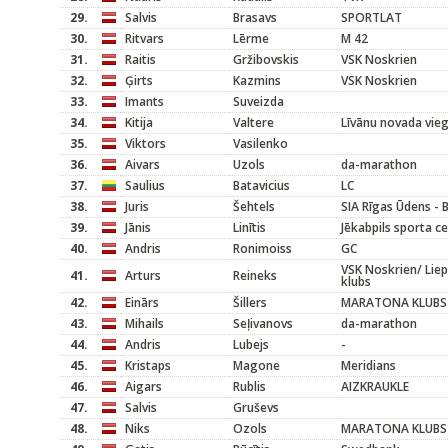
29.
Salvis
Brasavs
SPORTLAT
30.
Ritvars
Lērme
M 42
31.
Raitis
Gržibovskis
VSK Noskrien
32.
Ģirts
Kazmins
VSK Noskrien
33.
Imants
Suveizda
34.
Kitija
Valtere
Līvānu novada vieg
35.
Viktors
Vasilenko
36.
Aivars
Uzols
da-marathon
37.
Saulius
Batavicius
LC
38.
Juris
Šehtels
SIA Rīgas Ūdens - 
39.
Jānis
Linītis
Jēkabpils sporta c
40.
Andris
Ronimoiss
GC
VSK Noskrien/ Liep
41.
Arturs
Reineks
klubs
42.
Einārs
Šillers
MARATONA KLUBS
43.
Mihails
Seļivanovs
da-marathon
44.
Andris
Lubejs
-
45.
Kristaps
Magone
Meridians
46.
Aigars
Rublis
AIZKRAUKLE
47.
Salvis
Gruševs
48.
Niks
Ozols
MARATONA KLUBS