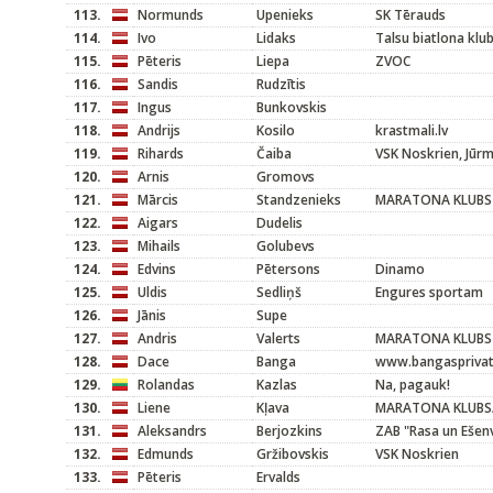
113.
Normunds
Upenieks
SK Tērauds
114.
Ivo
Lidaks
Talsu biatlona klu
115.
Pēteris
Liepa
ZVOC
116.
Sandis
Rudzītis
117.
Ingus
Bunkovskis
118.
Andrijs
Kosilo
krastmali.lv
119.
Rihards
Čaiba
VSK Noskrien, Jūr
120.
Arnis
Gromovs
121.
Mārcis
Standzenieks
MARATONA KLUBS
122.
Aigars
Dudelis
123.
Mihails
Golubevs
124.
Edvins
Pētersons
Dinamo
125.
Uldis
Sedliņš
Engures sportam
126.
Jānis
Supe
127.
Andris
Valerts
MARATONA KLUBS
128.
Dace
Banga
www.bangasprivat
129.
Rolandas
Kazlas
Na, pagauk!
130.
Liene
Kļava
MARATONA KLUBS/M
131.
Aleksandrs
Berjozkins
ZAB "Rasa un Ešen
132.
Edmunds
Gržibovskis
VSK Noskrien
133.
Pēteris
Ervalds