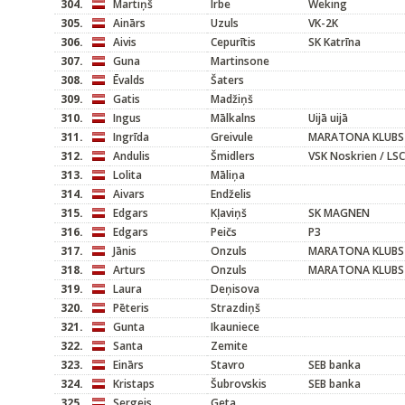
304.
Martiņš
Irbe
Weking
305.
Ainārs
Uzuls
VK-2K
306.
Aivis
Cepurītis
SK Katrīna
307.
Guna
Martinsone
308.
Ēvalds
Šaters
309.
Gatis
Madžiņš
310.
Ingus
Mālkalns
Uijā uijā
311.
Ingrīda
Greivule
MARATONA KLUBS
312.
Andulis
Šmidlers
VSK Noskrien / LSC
313.
Lolita
Māliņa
314.
Aivars
Endželis
315.
Edgars
Kļaviņš
SK MAGNEN
316.
Edgars
Peičs
P3
317.
Jānis
Onzuls
MARATONA KLUBS
318.
Arturs
Onzuls
MARATONA KLUBS
319.
Laura
Deņisova
320.
Pēteris
Strazdiņš
321.
Gunta
Ikauniece
322.
Santa
Zemite
323.
Einārs
Stavro
SEB banka
324.
Kristaps
Šubrovskis
SEB banka
325.
Sergejs
Geta