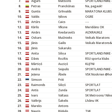
7.
Aigars
Matisons
SPORTLAND/NIKE -
8.
Petras
Pranckūnas
Na, pagauk!
9.
Guntis
Grīnvalds
MARATONA KLUBS/M
10.
Valdis
Ņilovs
OGRE
11.
Artūrs
Caics
---
12.
Kārlis
Vīksne
Meridiāns OK
13.
Ainārs
Kvedaravičs
AIZKRAUKLE
14.
Oskars
Muižnieks
Veikals Maratons
15.
Jānis
Gailis
Veikals Maratons&
16.
Jānis
Sukaruks
17.
Anita
Siliņa
SPORTLAND/NIKE -
18.
Dāvis
Rozītis
RSU sporta klubs
19.
Mārtiņš
Auziņš
KLIJ?NI
20.
Andris
Seipulis
SPORTLAND/NIKE -
21.
Jeļena
Ābele
VSK Noskrien @hot
22.
Simson
Priit
23.
Raimonds
Siliņš
SPORTLAT
24.
Antis
Zunda
SPORTLAT
25.
Ivars
Valtass
SK Metroons/ Nike
26.
Valērijs
Šakelis
Līvānu VK
27.
Mareks
Antons
28.
Nauris
Rūdulis
TVK