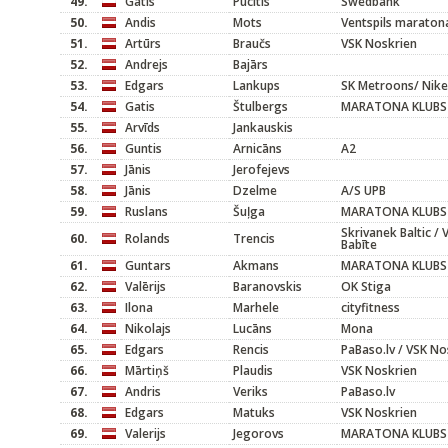
49.
Gatis
Pūcītis
Swedbank
50.
Andis
Mots
Ventspils maraton
51.
Artūrs
Braučs
VSK Noskrien
52.
Andrejs
Bajārs
53.
Edgars
Lankups
SK Metroons/ Nike
54.
Gatis
Štulbergs
MARATONA KLUBS
55.
Arvīds
Jankauskis
56.
Guntis
Arnicāns
A2
57.
Jānis
Jerofejevs
58.
Jānis
Dzelme
A/S UPB
59.
Ruslans
Šuļga
MARATONA KLUBS
Skrivanek Baltic / 
60.
Rolands
Trencis
Babīte
61.
Guntars
Akmans
MARATONA KLUBS
62.
Valērijs
Baranovskis
OK Stiga
63.
Ilona
Marhele
cityfitness
64.
Nikolajs
Lucāns
Mona
65.
Edgars
Rencis
PaBaso.lv / VSK No
66.
Mārtiņš
Plaudis
VSK Noskrien
67.
Andris
Veriks
PaBaso.lv
68.
Edgars
Matuks
VSK Noskrien
69.
Valerijs
Jegorovs
MARATONA KLUBS