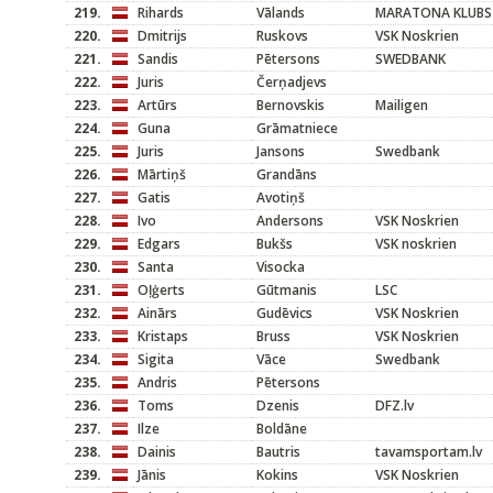
219.
Rihards
Vālands
MARATONA KLUBS
220.
Dmitrijs
Ruskovs
VSK Noskrien
221.
Sandis
Pētersons
SWEDBANK
222.
Juris
Čerņadjevs
223.
Artūrs
Bernovskis
Mailigen
224.
Guna
Grāmatniece
225.
Juris
Jansons
Swedbank
226.
Mārtiņš
Grandāns
227.
Gatis
Avotiņš
228.
Ivo
Andersons
VSK Noskrien
229.
Edgars
Bukšs
VSK noskrien
230.
Santa
Visocka
231.
Oļģerts
Gūtmanis
LSC
232.
Ainārs
Gudēvics
VSK Noskrien
233.
Kristaps
Bruss
VSK Noskrien
234.
Sigita
Vāce
Swedbank
235.
Andris
Pētersons
236.
Toms
Dzenis
DFZ.lv
237.
Ilze
Boldāne
238.
Dainis
Bautris
tavamsportam.lv
239.
Jānis
Kokins
VSK Noskrien