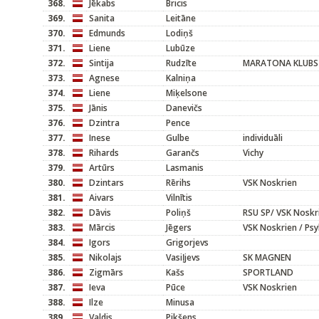
368.
Jēkabs
Bricis
369.
Sanita
Leitāne
370.
Edmunds
Lodiņš
371.
Liene
Lubūze
372.
Sintija
Rudzīte
MARATONA KLUBS
373.
Agnese
Kalniņa
374.
Liene
Miķelsone
375.
Jānis
Danevičs
376.
Dzintra
Pence
377.
Inese
Gulbe
individuāli
378.
Rihards
Garančs
Vichy
379.
Artūrs
Lasmanis
380.
Dzintars
Rērihs
VSK Noskrien
381.
Aivars
Vilnītis
382.
Dāvis
Poliņš
RSU SP/ VSK Noskr
383.
Mārcis
Jēgers
VSK Noskrien / Ps
384.
Igors
Grigorjevs
385.
Nikolajs
Vasiļjevs
SK MAGNEN
386.
Zigmārs
Kašs
SPORTLAND
387.
Ieva
Pūce
VSK Noskrien
388.
Ilze
Minusa
389.
Valdis
Pikšens