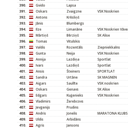
390.
Gvido
Lapsa
391.
Oskars
Zvaigzne
VSK Noskrien
392.
Antons
Krēsliņš
393.
Jānis
Blumbergs
394.
Ilze
Limanāne
VSK Noskrien Vāve
395.
Mārtiņš
Bērziņš
SK Alise
396.
Tomas
Vitulskis
397.
Valdis
Rozentāls
Ziepniekkalns
398.
Gunta
Neija
VSK Noskrien
399.
Annija
Lazdiņa
Sportlat
400.
Ivars
Lazdiņš
Sportlat
401.
Ansis
Šteiners
SPORTLAT
402.
Sandra
Urtāne
SK MAGNEN
403.
Aigars
Saulīte
VSK noskrien
404.
Oskars
Genavs
SK Alise
405.
Edgars
Kuģenieks
VSK Noskrien
406.
Vladimirs
Žerebcovs
407.
Jevgenijs
Prudins
408.
Andris
Jonelis
MARATONA KLUBS
409.
Uldis
Arbidāns
410.
Agris
Jansons