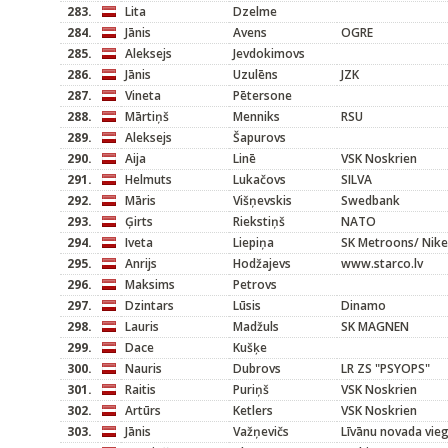
283.
Lita
Dzelme
284.
Jānis
Avens
OGRE
285.
Aleksejs
Jevdokimovs
286.
Jānis
Uzulēns
JZK
287.
Vineta
Pētersone
288.
Mārtiņš
Menniks
RSU
289.
Aleksejs
Šapurovs
290.
Aija
Linē
VSK Noskrien
291.
Helmuts
Lukačovs
SILVA
292.
Māris
Višņevskis
Swedbank
293.
Ģirts
Riekstiņš
NATO
294.
Iveta
Liepiņa
SK Metroons/ Nike
295.
Anrijs
Hodžajevs
www.starco.lv
296.
Maksims
Petrovs
297.
Dzintars
Lūsis
Dinamo
298.
Lauris
Madžuls
SK MAGNEN
299.
Dace
Kušķe
300.
Nauris
Dubrovs
LR ZS "PSYOPS"
301.
Raitis
Puriņš
VSK Noskrien
302.
Artūrs
Ketlers
VSK Noskrien
303.
Jānis
Važņevičs
Līvānu novada vieg