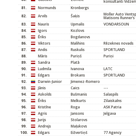
konsultanti Vidze
81.
Normunds
Kronbergs
Moller Auto Ventspi
82.
Arvils
Šaķis
Matisons Runner’s 
83.
Nauris
Upmalis
VONDARSOUN
84.
Igors
Kozlovs
85.
Ēriks
Bogdanovs
86.
Viktors
Malihins
Rēzeknes novads
87.
Andis
Ruskulis
SPORTLAND
88.
Māris
Puriņš
Puriņi
89.
Sandra
Platā
90.
Ludmila
Ivanova
LATC
91.
Edgars
Brokans
SPORTLAND
92.
Darwin-Junior
Jimenez-Romero
93.
Jānis
Caics
---
94.
Askolds
Bušmanis
Salaspils
95.
Ēriks
Melkurts
Zilaiskalns
96.
Kristīne
Roga
ASK Patria
97.
Agris
Jansons
Jelgava
98.
Jurijs
Stolarovs
99.
Andrejs
Maļukovs
100.
Edgars
Eižvertiņš
77 Agency