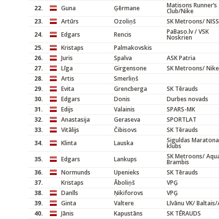
Matisons Runner’s
22.
Guna
Ģērmane
Club/Nike
23.
Artūrs
Ozoliņš
SK Metroons/ NIS
PaBaso.lv / VSK
24.
Edgars
Rencis
Noskrien
25.
Kristaps
Palmakovskis
26.
Juris
Spalva
ASK Patria
27.
Līga
Girgensone
SK Metroons/ Nike
28.
Artis
Smerliņš
29.
Evita
Grencberga
SK Tērauds
30.
Edgars
Donis
Durbes novads
31.
Edijs
Valainis
SPARS-MK
32.
Anastasija
Geraseva
SPORTLAT
33.
Vitālijs
Čibisovs
SK Tērauds
Siguldas Maratona
34.
Klinta
Lauska
klubs
SK Metroons/ Aqu
35.
Edgars
Lankups
Brambis
36.
Normunds
Upenieks
SK Tērauds
37.
Kristaps
Āboliņš
VPĢ
38.
Danīls
Ņikiforovs
VPĢ
39.
Ginta
Valtere
Līvānu VK/ Baltais
40.
Jānis
Kapustāns
SK TĒRAUDS