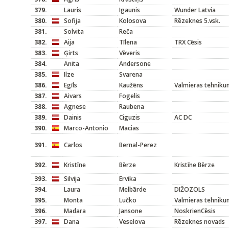
379.
Lauris
Igaunis
Wunder Latvia
380.
Sofija
Kolosova
Rēzeknes 5.vsk.
381.
Solvita
Reča
382.
Aija
Tīlena
TRX Cēsis
383.
Ģirts
Vēveris
384.
Anita
Andersone
385.
Ilze
Svarena
386.
Egīls
Kaužēns
Valmieras tehniku
387.
Aivars
Fogelis
388.
Agnese
Raubena
389.
Dainis
Ciguzis
AC DC
390.
Marco-Antonio
Macias
391.
Carlos
Bernal-Perez
392.
Kristīne
Bērze
Kristīne Bērze
393.
Silvija
Ervika
394.
Laura
Melbārde
DIŽOZOLS
395.
Monta
Lučko
Valmieras tehniku
396.
Madara
Jansone
NoskrienCēsis
397.
Dana
Veselova
Rēzeknes novads