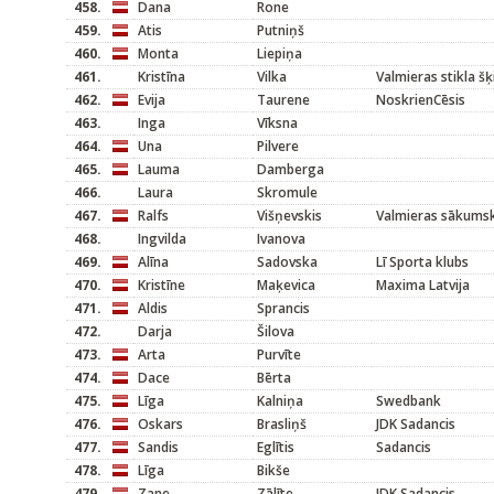
458.
Dana
Rone
459.
Atis
Putniņš
460.
Monta
Liepiņa
461.
Kristīna
Vilka
Valmieras stikla šķ
462.
Evija
Taurene
NoskrienCēsis
463.
Inga
Vīksna
464.
Una
Pilvere
465.
Lauma
Damberga
466.
Laura
Skromule
467.
Ralfs
Višņevskis
Valmieras sākums
468.
Ingvilda
Ivanova
469.
Alīna
Sadovska
Lī Sporta klubs
470.
Kristīne
Maķevica
Maxima Latvija
471.
Aldis
Sprancis
472.
Darja
Šilova
473.
Arta
Purvīte
474.
Dace
Bērta
475.
Līga
Kalniņa
Swedbank
476.
Oskars
Brasliņš
JDK Sadancis
477.
Sandis
Eglītis
Sadancis
478.
Līga
Bikše
479.
Zane
Zālīte
JDK Sadancis