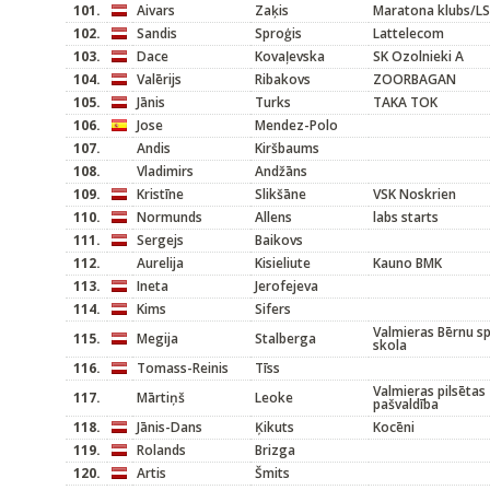
101.
Aivars
Zaķis
Maratona klubs/L
102.
Sandis
Sproģis
Lattelecom
103.
Dace
Kovaļevska
SK Ozolnieki A
104.
Valērijs
Ribakovs
ZOORBAGAN
105.
Jānis
Turks
TAKA TOK
106.
Jose
Mendez-Polo
107.
Andis
Kiršbaums
108.
Vladimirs
Andžāns
109.
Kristīne
Slikšāne
VSK Noskrien
110.
Normunds
Allens
labs starts
111.
Sergejs
Baikovs
112.
Aurelija
Kisieliute
Kauno BMK
113.
Ineta
Jerofejeva
114.
Kims
Sifers
Valmieras Bērnu s
115.
Megija
Stalberga
skola
116.
Tomass-Reinis
Tīss
Valmieras pilsētas
117.
Mārtiņš
Leoke
pašvaldība
118.
Jānis-Dans
Ķikuts
Kocēni
119.
Rolands
Brizga
120.
Artis
Šmits