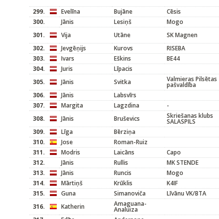
299.
Evelīna
Bujāne
Cēsis
300.
Jānis
Lesiņš
Mogo
301.
Vija
Utāne
SK Magnen
302.
Jevgēņijs
Kurovs
RISEBA
303.
Ivars
Eškins
BE44
304.
Juris
Līpacis
Valmieras Pilsētas
305.
Jānis
Svitka
pašvaldība
306.
Jānis
Labsvīrs
307.
Margita
Lagzdina
-
Skriešanas klubs
308.
Jānis
Bruševics
SALASPILS
309.
Līga
Bērziņa
310.
Jose
Roman-Ruiz
311.
Modris
Laicāns
Capo
312.
Jānis
Rullis
MK STENDE
313.
Jānis
Runcis
Mogo
314.
Mārtiņš
Krūklis
K4IF
315.
Guna
Simanoviča
Līvānu VK/BTA
Amaguana-
316.
Katherin
Analuiza