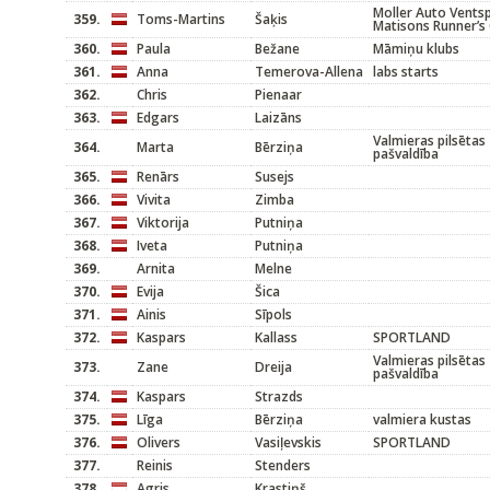
Moller Auto Ventspi
359.
Toms-Martins
Šaķis
Matisons Runner’s 
360.
Paula
Bežane
Māmiņu klubs
361.
Anna
Temerova-Allena
labs starts
362.
Chris
Pienaar
363.
Edgars
Laizāns
Valmieras pilsētas
364.
Marta
Bērziņa
pašvaldība
365.
Renārs
Susejs
366.
Vivita
Zimba
367.
Viktorija
Putniņa
368.
Iveta
Putniņa
369.
Arnita
Melne
370.
Evija
Šica
371.
Ainis
Sīpols
372.
Kaspars
Kallass
SPORTLAND
Valmieras pilsētas
373.
Zane
Dreija
pašvaldība
374.
Kaspars
Strazds
375.
Līga
Bērziņa
valmiera kustas
376.
Olivers
Vasiļevskis
SPORTLAND
377.
Reinis
Stenders
378.
Agris
Krastiņš