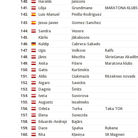
140.
Haralds
Jansons
141.
Lilija
Grundmane
MARATONA KLUBS
142.
Luis-Manuel
Pinilla-Rodriguez
143.
Jesus-Javier
Gomez-Sanchez
144.
Sandra
Vesere
145.
Kārlis
Jākabsons
146.
Kuldip
Cabrera-Sabado
147.
Uģis
Volkovs
Ralfs
148.
Jānis
Miezītis
Skriešanas Akadēm
149.
Anita
Fišere
Maratona klubs
150.
Gatis
Kuršinskis
151.
Aldis
Ciukmacis
Rēzeknes novads
152.
Aigars
Savickis
153.
Dagnis
Šmits
154.
Iveta
Suvorova
155.
Augusts
Iesalnieks
156.
Odeta
Turka
Taka TOK
157.
Elena
Suveizda
158.
Eduards-Andrejs
Bajārs
159.
Dace
Spalva
Rubene
160.
Rita
Kļaviņa
SK Magnen