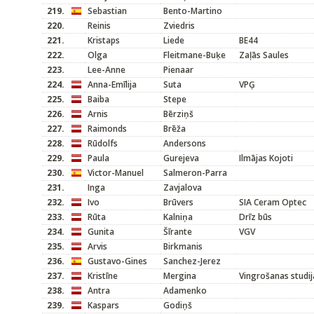
219.
Sebastian
Bento-Martino
220.
Reinis
Zviedris
221.
Kristaps
Liede
BE44
222.
Olga
Fleitmane-Buķe
Zaļās Saules
223.
Lee-Anne
Pienaar
224.
Anna-Emīlija
Suta
VPĢ
225.
Baiba
Stepe
226.
Arnis
Bērziņš
227.
Raimonds
Brēža
228.
Rūdolfs
Andersons
229.
Paula
Gurejeva
Ilmājas Kojoti
230.
Victor-Manuel
Salmeron-Parra
231.
Inga
Zavjalova
232.
Ivo
Brūvers
SIA Ceram Optec
233.
Rūta
Kalniņa
Drīz būs
234.
Gunita
Šīrante
VGV
235.
Arvis
Birkmanis
236.
Gustavo-Gines
Sanchez-Jerez
237.
Kristīne
Mergina
Vingrošanas studij
238.
Antra
Adamenko
239.
Kaspars
Godiņš