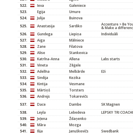
522.
Ieva
Galeniece
523.
Egija
Umure
524.
Julija
Buinova
Accenture > Be You
525.
Anastasija
Sardiko
& Make a differen
526.
Gundega
Liepiņa
Individuāli
527.
Aiga
Mālniece
528.
Zane
Filatova
529.
Alise
Stankevica
530.
Katrīna-Anna
Allena
Labs starts
531.
Vineta
Zēģele
532.
Adelīna
Melbārde
Eži
533.
Sindija
Kezika
534.
Kintija
Vesmane
535.
Mārtiņš
Torsters
536.
Andrejs
Tokarevičs
537.
Dace
Dambe
SK Magnen
538.
Leyla
Lebedeva
LEPSKY TRI COACH
539.
Jeļena
Ždaņenko
540.
Māra
Mozga
541.
Ilija
Januškevičs
Swedbank