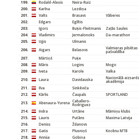
199.
Rodald-Alexis
Neira-Ruiz
200.
Karīna
Lezdiņa
201.
Valts
Brasavs
Vāberes
202.
Edgars
Eglītis
203.
Igors
Buķis-Fleitmanis
Zaļās Saules
204.
Vladimirs
Jermalonoks
Da-marathon
205.
Uģis
Ulmanis
Valmieras pilsētas
206.
Aigars
Belasovs
pašvaldība
207.
Mārtiņš
Puķe
208.
Māris
Logins
Mogo
209.
Iveta
Karole
Valka
Nacionālā aizsard
210.
Laura
Davidauska
akadēmija
211.
Ilva
Sinkēviča
212.
Kārlis
Čaupals
SPORTLAND
Caballero-
213.
Abenaura-Yurena
Rodriguez
214.
Indra
Urtāne
Māmiņu klubs
215.
Lauris
Putāns
Maxima Latvija
216.
Deniss
Ždanovs
217.
Gatis
Plusniņš
Kocēnu MTB
218.
Annija
Gobiņa