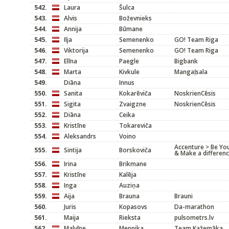
542.
Laura
Šulca
543.
Alvis
Boževnieks
544.
Annija
Būmane
545.
Ilja
Semenenko
GO! Team Riga
546.
Viktorija
Semenenko
GO! Team Riga
547.
Elīna
Paegle
Bigbank
548.
Marta
Kivkule
Mangaļsala
549.
Diāna
Innus
550.
Sanita
Kokarēviča
NoskrienCēsis
551.
Sigita
Zvaigzne
NoskrienCēsis
552.
Diāna
Ceika
553.
Kristīne
Tokareviča
554.
Aleksandrs
Voino
Accenture > Be You
555.
Sintija
Borskoviča
& Make a differen
556.
Irina
Brikmane
557.
Kristīne
Kalēja
558.
Inga
Auziņa
559.
Aija
Brauna
Brauni
560.
Juris
Kopasovs
Da-marathon
561.
Maija
Rieksta
pulsometrs.lv
562.
Malvīne
Mennika
Team Kažemāka