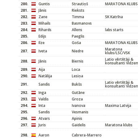
280.
Guntis
Strautiņš
MARATONA KLUBS
281.
Jānis
Rieksts
282.
Zane
Timma
SK Katrīna
283.
Mihails
Basmanovs
284.
Rihards
Allens
labs starts
285.
Edijs
Paeglis
286.
Ilze
Goša
MARATONA KLUBS
Maratona
287.
Iveta
Niedre
klubs/LSC/VSK
Latio vērtētāji &
288.
Jānis
Biernis
konsultanti Vidze
289.
Aija
Loca
290.
Natālija
Lesiņa
Latio vērtētāji &
291.
Sandis
Bukšs
konsultanti Vidze
292.
Inga
Gutāne
293.
Valdis
Groza
294.
Inta
Ivanova
Maxima Latvija
295.
Sandis
Vesmanis
296.
Atvars
Apinis
297.
Juris
Gaidelis
Maratona klubs
298.
Aaron
Cabrera-Marrero