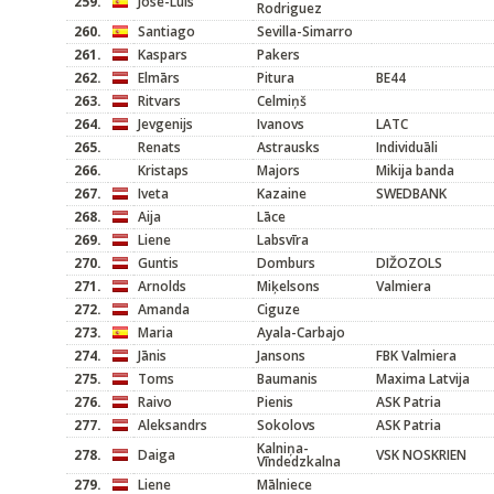
259.
Jose-Luis
Rodriguez
260.
Santiago
Sevilla-Simarro
261.
Kaspars
Pakers
262.
Elmārs
Pitura
BE44
263.
Ritvars
Celmiņš
264.
Jevgenijs
Ivanovs
LATC
265.
Renats
Astrausks
Individuāli
266.
Kristaps
Majors
Mikija banda
267.
Iveta
Kazaine
SWEDBANK
268.
Aija
Lāce
269.
Liene
Labsvīra
270.
Guntis
Domburs
DIŽOZOLS
271.
Arnolds
Miķelsons
Valmiera
272.
Amanda
Ciguze
273.
Maria
Ayala-Carbajo
274.
Jānis
Jansons
FBK Valmiera
275.
Toms
Baumanis
Maxima Latvija
276.
Raivo
Pienis
ASK Patria
277.
Aleksandrs
Sokolovs
ASK Patria
Kalniņa-
278.
Daiga
VSK NOSKRIEN
Vīndedzkalna
279.
Liene
Mālniece