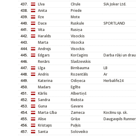
437.
Līva
Cīrule
SIA Joker Ltd.
438.
Anita
Priede
439.
Ilze
Mote
440.
Dace
Ruskule
SPORTLAND
441.
Vita
Rusiņa
442.
Haralds
Visockis
443.
Marta
Visocka
444.
Andrejs
Visockis
445.
Edgars
Korčagins
Darba rūķi un drau
446.
Renārs
Sladzevskis
447.
Līga
Birnbauma
LB
448.
Andris
Rozentāls
Ar
449.
Katerina
Odiņeca
Herbalife24
450.
Madars
Eglīte
451.
Kārlis
Albertiņš
452.
Sandra
Rieksta
453.
Guna
Gavare
454.
Marta-Lība
Zameca
Kocēnu sp. sk.
455.
Alise
Griķe
Daugavpils Runner
456.
Kristaps
Puļķis
457.
Santa
Soloveiko