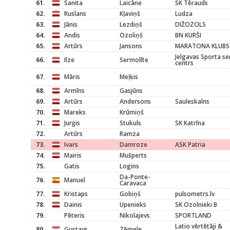
61.
Sanita
Laicāne
SK Tērauds
62.
Ruslans
Kļaviņš
Ludza
63.
Jānis
Lezdiņš
DIŽOZOLS
64.
Andis
Ozoliņš
BN KURŠI
65.
Artūrs
Jansons
MARATONA KLUBS
Jelgavas Sporta se
66.
Ilze
Sermolīte
centrs
67.
Māris
Meļķis
68.
Armīns
Gasjūns
69.
Artūrs
Andersons
Sauleskalns
70.
Mareks
Krūmiņš
71.
Jurģis
Stukuls
SK Katrīna
72.
Artūrs
Ramza
73.
Ivars
Damroze
ASK Patria
74.
Mairis
Mušperts
75.
Gatis
Logins
Da-Ponte-
76.
Manuel
Caravaca
77.
Kristaps
Gobiņš
pulsometrs.lv
78.
Dainis
Upenieks
SK Ozolnieki B
79.
Pēteris
Nikolajevs
SPORTLAND
Latio vērtētāji &
80.
Gustavs
Zēmele