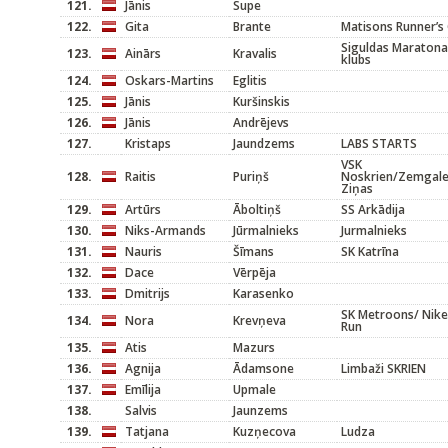
121.
Jānis
Supe
122.
Gita
Brante
Matisons Runner’s 
Siguldas Maratona
123.
Ainārs
Kravalis
klubs
124.
Oskars-Martins
Eglitis
125.
Jānis
Kuršinskis
126.
Jānis
Andrējevs
127.
Kristaps
Jaundzems
LABS STARTS
VSK
128.
Raitis
Puriņš
Noskrien/Zemgal
Ziņas
129.
Artūrs
Āboltiņš
SS Arkādija
130.
Niks-Armands
Jūrmalnieks
Jurmalnieks
131.
Nauris
Šīmans
SK Katrīna
132.
Dace
Vērpēja
133.
Dmitrijs
Karasenko
SK Metroons/ Nike
134.
Nora
Krevņeva
Run
135.
Atis
Mazurs
136.
Agnija
Ādamsone
Limbaži SKRIEN
137.
Emīlija
Upmale
138.
Salvis
Jaunzems
139.
Tatjana
Kuzņecova
Ludza