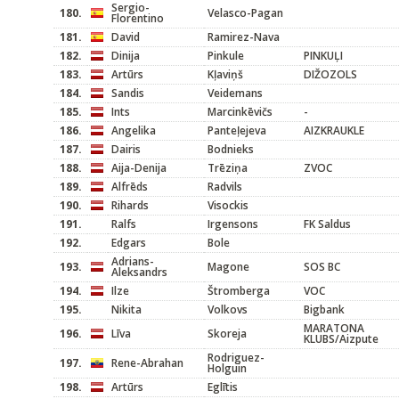
Sergio-
180.
Velasco-Pagan
Florentino
181.
David
Ramirez-Nava
182.
Dinija
Pinkule
PINKUĻI
183.
Artūrs
Kļaviņš
DIŽOZOLS
184.
Sandis
Veidemans
185.
Ints
Marcinkēvičs
-
186.
Angelika
Panteļejeva
AIZKRAUKLE
187.
Dairis
Bodnieks
188.
Aija-Denija
Trēziņa
ZVOC
189.
Alfrēds
Radvils
190.
Rihards
Visockis
191.
Ralfs
Irgensons
FK Saldus
192.
Edgars
Bole
Adrians-
193.
Magone
SOS BC
Aleksandrs
194.
Ilze
Štromberga
VOC
195.
Nikita
Volkovs
Bigbank
MARATONA
196.
Līva
Skoreja
KLUBS/Aizpute
Rodriguez-
197.
Rene-Abrahan
Holguin
198.
Artūrs
Eglītis