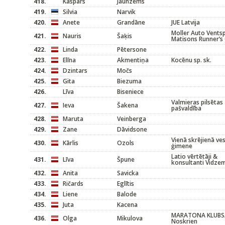
418.
Kaspars
Jaunzems
419.
Silvia
Narvik
420.
Anete
Grandāne
JUE Latvija
Moller Auto Ventspi
421.
Nauris
Šaķis
Matisons Runner’s 
422.
Linda
Pētersone
423.
Elīna
Akmentiņa
Kocēnu sp. sk.
424.
Dzintars
Močs
425.
Gita
Biezuma
426.
Līva
Biseniece
Valmieras pilsētas
427.
Ieva
Šakena
pašvaldība
428.
Maruta
Veinberga
429.
Zane
Dāvidsone
Vienā skrējienā ve
430.
Kārlis
Ozols
ģimene
Latio vērtētāji &
431.
Līva
Špune
konsultanti Vidze
432.
Anita
Savicka
433.
Ričards
Eglītis
434.
Liene
Balode
435.
Juta
Kacena
MARATONA KLUBS/
436.
Olga
Mikulova
Noskrien