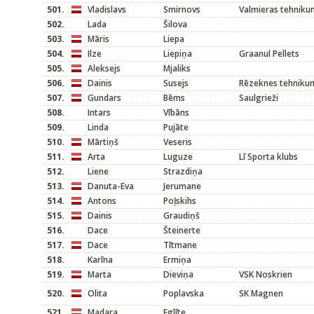
501.
Vladislavs
Smirnovs
Valmieras tehniku
502.
Lada
Šilova
503.
Māris
Liepa
504.
Ilze
Liepiņa
Graanul Pellets
505.
Aleksejs
Mjaliks
506.
Dainis
Susejs
Rēzeknes tehniku
507.
Gundars
Bēms
Saulgrieži
508.
Intars
Vībāns
509.
Linda
Pujāte
510.
Mārtiņš
Veseris
511.
Arta
Luguze
Lī Sporta klubs
512.
Liene
Strazdiņa
513.
Danuta-Eva
Jerumane
514.
Antons
Poļskihs
515.
Dainis
Graudiņš
516.
Dace
Šteinerte
517.
Dace
Tītmane
518.
Karīna
Ermiņa
519.
Marta
Dieviņa
VSK Noskrien
520.
Olita
Poplavska
SK Magnen
521.
Madara
Eglīte