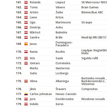
161.
Rolands
Liepiņš
SK Metroons/ NIS
162.
Toms
Vāvere
Brain Games
163.
Artūrs
Žeibe
Būvniecības ABC
164.
Liene
Krūze
165.
Uģis
Martinsons
Straupe
166.
Dmitrijs
Ariko
167.
Mārtiņš
Beļinskis
168.
Sandra
Brāle
Niedrāji MR/2BE1S
Dominguez-
169.
Jesus
Panadero
Liepājas Vieglatlēt
170.
Reinis
Rozītis
klubs
171.
Atis
Saule
Sigulda rullē
172.
Gintars
Dzirvinskis
173.
Marks
Ņesterovs
174.
Gatis
Lozbergs
Burtnieku novads ,
175.
Vilma
Alberinga
Burkānciems&Co ,
Vidzemes
176.
Jānis
Štauers
Composites
177.
Carlos-Johnatan
Henao-Caicedo
178.
Juris
Dombrovskis
Rēzeknes novads
179.
Indulis
Ķerus