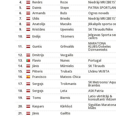
4.
Renārs
Roze
Niedrāji MR/2BE1S
5.
Dainis
Stepe
PATRIA SPORTLA
6.
Armands
Bušs
Ogres novads
7.
Uldis
Briedis
Niedrāji MR/2BE1S
8.
Anatolijs
Macuks
Jēkabpils sporta c
9.
Kristiāns
Upenieks
SK Tērauds/Nike
Jelgavas Sporta se
10.
Endijs
Titomers
centrs
MARATONA
11.
Guntis
Grīnvalds
KLUBS/Dobeles
Dzirnavnieks
12.
Dmitrijs
Vecgailis
13.
Flavio
Nunes
Portugal
14.
Jānis
Mūrnieks
SK Tērauds
15.
Pēteris
Trubačs
Līvānu VK/BTA
16.
Francisco
Mateos-Chica
SK Metroons/ Aqu
17.
Sergejs
Trokmanis
Brambis
18.
Sergejs
Ļeta
ASK Patria
Latio vērtētāji &
19.
Toms
Biernis
konsultanti Vidze
Siguldas Maratona
20.
Kaspars
Kārkliņš
klubs
21.
Jānis
Gailītis