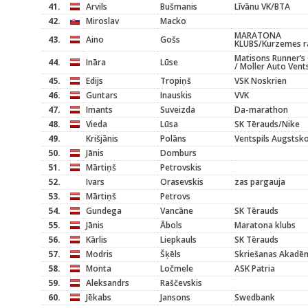
41.
Arvils
Bušmanis
Līvānu VK/BTA
42.
Miroslav
Macko
MARATONA
43.
Aino
Gošs
KLUBS/Kurzemes r
Matisons Runner’s 
44.
Ināra
Lūse
/ Moller Auto Vents
45.
Edijs
Tropiņš
VSK Noskrien
46.
Guntars
Inauskis
VVK
47.
Imants
Suveizda
Da-marathon
48.
Vieda
Lūsa
SK Tērauds/Nike
49.
Krišjānis
Polāns
Ventspils Augstsk
50.
Jānis
Domburs
51.
Mārtiņš
Petrovskis
52.
Ivars
Orasevskis
zas pargauja
53.
Mārtiņš
Petrovs
54.
Gundega
Vancāne
SK Tērauds
55.
Jānis
Ābols
Maratona klubs
56.
Kārlis
Liepkauls
SK Tērauds
57.
Modris
Šķēls
Skriešanas Akadēm
58.
Monta
Ločmele
ASK Patria
59.
Aleksandrs
Raščevskis
60.
Jēkabs
Jansons
Swedbank