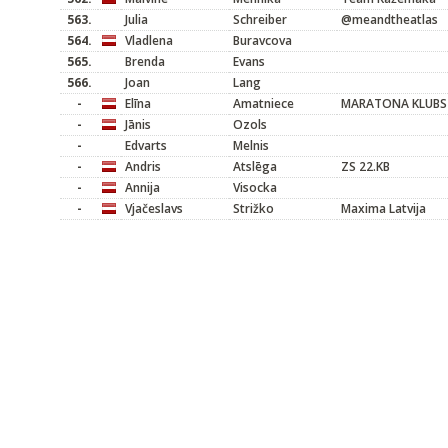
563.
Julia
Schreiber
@meandtheatlas
564.
Vladlena
Buravcova
565.
Brenda
Evans
566.
Joan
Lang
-
Elīna
Amatniece
MARATONA KLUBS
-
Jānis
Ozols
-
Edvarts
Melnis
-
Andris
Atslēga
ZS 22.KB
-
Annija
Visocka
-
Vjačeslavs
Strižko
Maxima Latvija