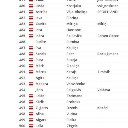
480.
Linda
Kostjuka
vsk_noskrien
481.
Astrīda
Vēja-Āboliņa
SPORTLAND
482.
Ieva
Ploriņa
483.
Gunita
Miltiņa
Miltiņi
484.
Inta
Hansone
485.
Ināra
Sauleviča
Ceram Optec
486.
Rudīte
Putniņa
487.
Eva
Kauliņa
488.
Sandis
Raits
Raitu ģimene
489.
Ruta
Suseja
490.
Māris
Ozoliņš
491.
Mārcis
Katajs
Timšsils
492.
Agita
Kauliņa
493.
Madara
Vdovičenko
494.
Jānis
Balgalvis
Vaidava
495.
Lelde
Treimane
496.
Kārlis
Proboks
497.
Oļģerts
Dzenis
Kocēni
498.
Alīna
Vucina
499.
Aigars
Pleika
500.
Laila
Zēģele