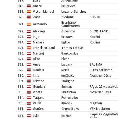
317.
Edīte
Andersone
318.
Anete
Bruževica
319.
Victor-Manuel
Lozano-Sanchez
320.
Zane
Ziedone
SOS BC
Escribano-
321.
Armando
Cambronero
322.
Aleksejs
Čuvailovs
SPORTLAND
323.
Inga
Brusova
Kocēni
324.
Madara
Eglīte
Kocēni
325.
Francisco-Raul
Tomas-Esteve
326.
Mārtiņš
Bankovskis
327.
Alise
Piese
328.
Ance
Liepiņa
BALTMA
329.
Daniels
Rēķis
Rīgas satiksme
330.
Inna
Juršēviča
NoskrienCēsis
331.
Kristīne
Budigina
332.
Gundars
Sirmais
Rīgas 25.vidusskol
333.
Vineta
Skrastiņa
NoskrienCēsis
334.
Tatjana
Potrubeiko
335.
Valdis
Kļaviņš
Magnen
336.
Gunārs
Grundštoks
VSK Noskrien
Liepājas Vieglatlēt
337.
Evija
Rozīte
klubs