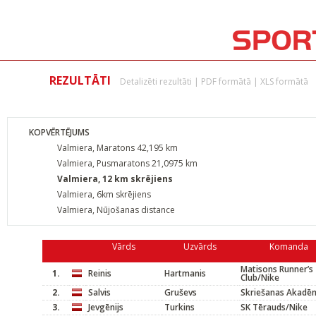
REZULTĀTI
Detalizēti rezultāti
|
PDF formātā
|
XLS formātā
KOPVĒRTĒJUMS
Valmiera, Maratons 42,195 km
Valmiera, Pusmaratons 21,0975 km
Valmiera, 12 km skrējiens
Valmiera, 6km skrējiens
Valmiera, Nūjošanas distance
Vārds
Uzvārds
Komanda
Matisons Runner’s
1.
Reinis
Hartmanis
Club/Nike
2.
Salvis
Gruševs
Skriešanas Akadēm
3.
Jevgēnijs
Turkins
SK Tērauds/Nike