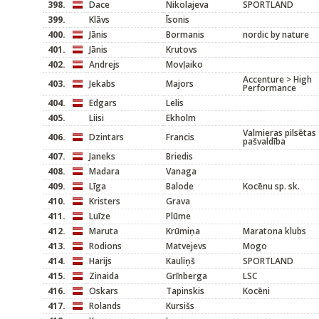
398.
Dace
Nikolajeva
SPORTLAND
399.
Klāvs
Īsonis
400.
Jānis
Bormanis
nordic by nature
401.
Jānis
Krutovs
402.
Andrejs
Movļaiko
Accenture > High
403.
Jekabs
Majors
Performance
404.
Edgars
Lelis
405.
Liisi
Ekholm
Valmieras pilsētas
406.
Dzintars
Francis
pašvaldība
407.
Janeks
Briedis
408.
Madara
Vanaga
409.
Līga
Balode
Kocēnu sp. sk.
410.
Kristers
Grava
411.
Luīze
Plūme
412.
Maruta
Krūmiņa
Maratona klubs
413.
Rodions
Matvejevs
Mogo
414.
Harijs
Kauliņš
SPORTLAND
415.
Zinaida
Grīnberga
LSC
416.
Oskars
Tapinskis
Kocēni
417.
Rolands
Kursišs