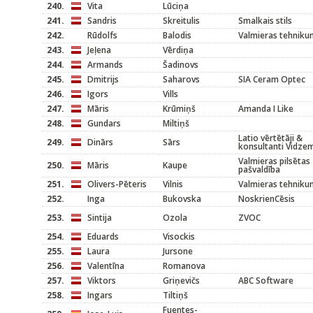
240.
Vita
Lūciņa
241.
Sandris
Skreitulis
Smalkais stils
242.
Rūdolfs
Balodis
Valmieras tehniku
243.
Jeļena
Vērdiņa
244.
Armands
Šadinovs
245.
Dmitrijs
Saharovs
SIA Ceram Optec
246.
Igors
Vills
247.
Māris
Krūmiņš
Amanda I Like
248.
Gundars
Miltiņš
Latio vērtētāji &
249.
Dinārs
Sārs
konsultanti Vidze
Valmieras pilsētas
250.
Māris
Kaupe
pašvaldība
251.
Olivers-Pēteris
Vilnis
Valmieras tehniku
252.
Inga
Bukovska
NoskrienCēsis
253.
Sintija
Ozola
ZVOC
254.
Eduards
Visockis
255.
Laura
Jursone
256.
Valentīna
Romanova
257.
Viktors
Griņevičs
ABC Software
258.
Ingars
Tiltiņš
Fuentes-