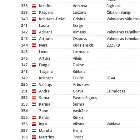
338.
Kristīne
Volkova
Bigbank
339.
Kaspars
Laizāns
Čika un Banijs
340.
Kristians-Deivs
Grīviņš
Valmieras sākums
341.
Laura
Serģe
342.
Adrians
Ķimens
Valmieras tehniku
343.
Artjoms
Osipovs
Valmieras tehniku
344.
Ivars
Kudelenskis
22ZSKB
345.
Liene
Lasmane
346.
Artūrs
Vilnis
347.
Daiga
Dakse
348.
Tatjana
Ribkina
349.
Kristaps
Eskins
BE44
350.
Valērijs
Arbuzovs
351.
Andra
Grava
Laimdotas
352.
Sonia
Pavon-Signes
353.
Karīna
Šurma
354.
Zane
Vaskāne
355.
Raivis
Riņķis
356.
Inga
Vīksna
Vaidava
357.
Maruta
Eriņa
358.
Martrins
Trops