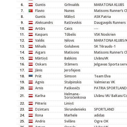
6.
Guntis
Grīnvalds
MARATONA KLUBS
7.
Flavio
Nunes
Matisons Runner’s C
8.
Guntis
Māliņš
ASK Patria
9.
Aleksandrs
Raščevskis
Daugavpils Runners
10.
Artūrs
Caics
---
11.
Kaspars
Tūbelis
VSK Noskrien
12.
Valdis
Ņilovs
MARATONA KLUBS/K
13.
Mihails
Golubevs
SK Tērauds-1
14.
Aigars
Matisons
Matisons Runner’s C
15.
Mārtiņš
Babkins
LīvānuVK
16.
Oskars
Stāmers
Jelgavas Sporta serv
17.
Jānis
Jerofejevs
18.
Priit
Simson
Team Elva
19.
Agnis
Stulpinskis
Valmieras VK
20.
Arnis
Paškevičs
PATRIA SPORTLAND
Helmane-
21.
Karīna
Līvānu VK/ Baltais/
Soročenkova
22.
Pēteris
Liniņš
23.
Dzintars
Skrundenieks
SPORTLAND
24.
Ilona
Marhele
adidas
25.
Andris
Svilāns
Ogre OK