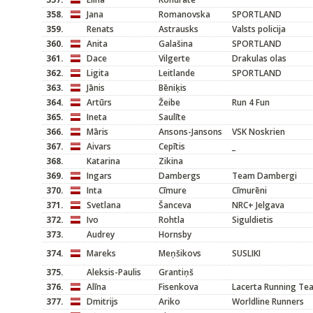
358.
Jana
Romanovska
SPORTLAND
359.
Renats
Astrausks
Valsts policija
360.
Anita
Galašina
SPORTLAND
361.
Dace
Vilgerte
Drakulas olas
362.
Ligita
Leitlande
SPORTLAND
363.
Jānis
Bēniķis
364.
Artūrs
Žeibe
Run 4 Fun
365.
Ineta
Saulīte
366.
Māris
Ansons-Jansons
VSK Noskrien
367.
Aivars
Cepītis
_
368.
Katarina
Zikina
369.
Ingars
Dambergs
Team Dambergi
370.
Inta
Cīmure
Cīmurēni
371.
Svetlana
Šanceva
NRC+ Jelgava
372.
Ivo
Rohtla
Siguldietis
373.
Audrey
Hornsby
374.
Mareks
Meņšikovs
SUSLIKI
375.
Aleksis-Paulis
Grantiņš
376.
Alīna
Fisenkova
Lacerta Running Te
377.
Dmitrijs
Ariko
Worldline Runners