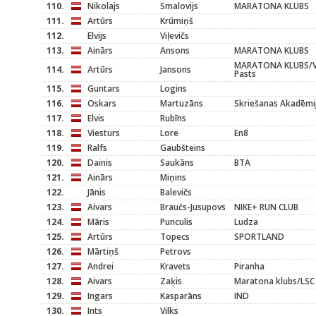
110.
Nikolajs
Smalovijs
MARATONA KLUBS
111.
Artūrs
Krūmiņš
112.
Elvijs
Viļevičs
113.
Ainārs
Ansons
MARATONA KLUBS
MARATONA KLUBS/Vi
114.
Artūrs
Jansons
Pasts
115.
Guntars
Logins
116.
Oskars
Martuzāns
Skriešanas Akadēmi
117.
Elvis
Rubīns
118.
Viesturs
Lore
En8
119.
Ralfs
Gaubšteins
120.
Dainis
Saukāns
BTA
121.
Ainārs
Miņins
122.
Jānis
Balevičs
123.
Aivars
Braučs-Jusupovs
NIKE+ RUN CLUB
124.
Māris
Punculis
Ludza
125.
Artūrs
Topecs
SPORTLAND
126.
Mārtiņš
Petrovs
127.
Andrei
Kravets
Piranha
128.
Aivars
Zaķis
Maratona klubs/LSC
129.
Ingars
Kasparāns
IND
130.
Ints
Vilks