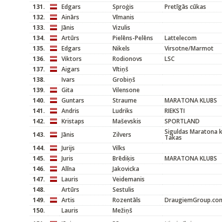
131.
Edgars
Sproģis
Pretīgās cūkas
132.
Ainārs
Vīmanis
133.
Jānis
Vizulis
134.
Artūrs
Pielēns-Pelēns
Lattelecom
135.
Edgars
Nikels
Virsotne/Marmot
136.
Viktors
Rodionovs
LSC
137.
Aigars
Vītiņš
138.
Ivars
Grobiņš
139.
Gita
Vilensone
140.
Guntars
Straume
MARATONA KLUBS
141.
Andris
Ludriks
RIEKSTI
142.
Kristaps
Maševskis
SPORTLAND
Siguldas Maratona k
143.
Jānis
Zilvers
Takas
144.
Jurijs
Vilks
145.
Juris
Brēdiķis
MARATONA KLUBS
146.
Alīna
Jakovicka
147.
Lauris
Veidemanis
148.
Artūrs
Sestulis
149.
Artis
Rozentāls
DraugiemGroup.com
150.
Lauris
Mežiņš