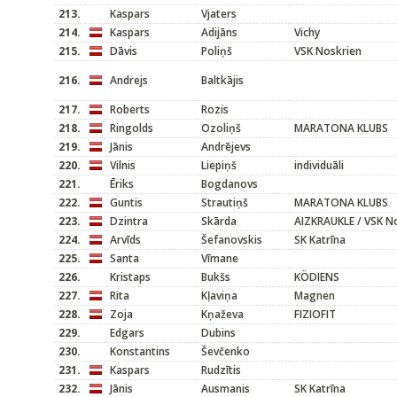
213.
Kaspars
Vjaters
214.
Kaspars
Adijāns
Vichy
215.
Dāvis
Poliņš
VSK Noskrien
216.
Andrejs
Baltkājis
217.
Roberts
Rozis
218.
Ringolds
Ozoliņš
MARATONA KLUBS
219.
Jānis
Andrējevs
220.
Vilnis
Liepiņš
individuāli
221.
Ēriks
Bogdanovs
222.
Guntis
Strautiņš
MARATONA KLUBS
223.
Dzintra
Skārda
AIZKRAUKLE / VSK N
224.
Arvīds
Šefanovskis
SK Katrīna
225.
Santa
Vīmane
226.
Kristaps
Bukšs
KÖDIENS
227.
Rita
Kļaviņa
Magnen
228.
Zoja
Kņaževa
FIZIOFIT
229.
Edgars
Dubins
230.
Konstantins
Ševčenko
231.
Kaspars
Rudzītis
232.
Jānis
Ausmanis
SK Katrīna