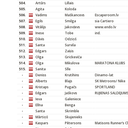
504.
Artūrs
Lillais
505.
Agita
Koloda
506.
Vadims
Maškancevs
Escaperoom.lv
507.
Egils
Smilga
sia Cartiero
508.
Vitālijs
Jakovļevs
www.endo.lv
509.
Inese
Tobe
ind.
510.
Dāvis
Odziņš
511.
Santa
Survila
512.
Edgars
Zaķis
513.
Olga
Grickeviča
514.
Olga
Mikulova
MARATONA KLUBS
515.
Sanita
Sīle
-
Deniss
Krutihins
Dinamo-lat
-
Alberts
Blajs
SK Metroons/ Nike
-
Kristaps
Pugačs
SPORTLAND
-
Edgars
Jaškovs
RUJIENAS SALDEJUM
-
Ieva
Galeniece
-
Elīna
Benga
-
Santa
Skrimble
-
Mārtiņš
Skujenieks
-
Kaspars
Pētersons
Matisons Runner’s C