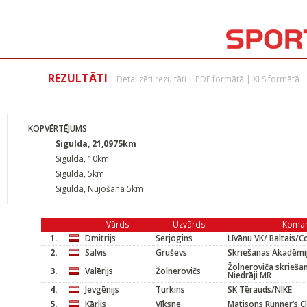
REZULTĀTI
Detalizēti rezultāti
|
PDF formātā
|
XLS formātā
KOPVĒRTĒJUMS
Sigulda, 21,0975km
Sigulda, 10km
Sigulda, 5km
Sigulda, Nūjošana 5km
Vārds
Uzvārds
Koma
1.
Dmitrijs
Serjogins
Līvānu VK/ Baltais/
2.
Salvis
Gruševs
Skriešanas Akadēmi
Žolneroviča skrieša
3.
Valērijs
Žolnerovičs
Niedrāji MR
4.
Jevgēnijs
Turkins
SK Tērauds/NIKE
5.
Kārlis
Vīksne
Matisons Runner’s C