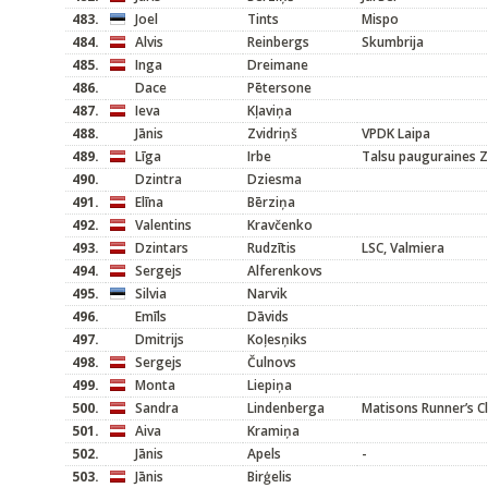
483.
Joel
Tints
Mispo
484.
Alvis
Reinbergs
Skumbrija
485.
Inga
Dreimane
486.
Dace
Pētersone
487.
Ieva
Kļaviņa
488.
Jānis
Zvidriņš
VPDK Laipa
489.
Līga
Irbe
Talsu pauguraines Z
490.
Dzintra
Dziesma
491.
Elīna
Bērziņa
492.
Valentins
Kravčenko
493.
Dzintars
Rudzītis
LSC, Valmiera
494.
Sergejs
Alferenkovs
495.
Silvia
Narvik
496.
Emīls
Dāvids
497.
Dmitrijs
Koļesņiks
498.
Sergejs
Čulnovs
499.
Monta
Liepiņa
500.
Sandra
Lindenberga
Matisons Runner’s C
501.
Aiva
Kramiņa
502.
Jānis
Apels
-
503.
Jānis
Birģelis