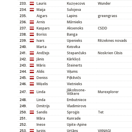
233.
Lauris
Kuzņecovs
Wunder
234.
Maija
Sulojeva
235.
Aigars
Lapins
greengrass
236.
Arnis
Mūrnieks
237.
Kaspars
Aksenoks
CSDD
238.
Boriss
Banga
239.
Ivars
Upenieks
Rēzeknes novads
240.
Marta
Kvisvika
241.
Andžejs
Stepančuks
Noskrien Cēsis
242.
Jānis
Kārkliņš
243.
Māris
Šteinerts
244.
Aldis
Viļums
245.
Deniss
Piļkēvičs
246.
Miķelis
Vietnieks
Jākobsone-
247.
Linda
Murexplorer
Viškere
248.
Linda
Embutniece
249.
Dmitrijs
Vladimirovs
250.
Sandis
Sproģis
Tet
251.
Māra
Kunrade
252.
Inese
Upite-Apine
253.
Jurģis
Urtāns
VANAGI