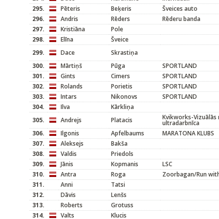
295.
Pēteris
Beķeris
Šveices auto
296.
Andris
Rēders
Rēderu banda
297.
Kristiāna
Pole
298.
Elīna
Šveice
299.
Dace
Skrastiņa
300.
Mārtiņš
Pūga
SPORTLAND
301.
Gints
Cimers
SPORTLAND
302.
Rolands
Porietis
SPORTLAND
303.
Intars
Nikonovs
SPORTLAND
304.
Ilva
Kārkliņa
Kvikworks-Vizuālās
305.
Andrejs
Platacis
ultradarbnīca
306.
Ilgonis
Apfelbaums
MARATONA KLUBS
307.
Aleksejs
Bakša
308.
Valdis
Priedols
309.
Jānis
Kopmanis
LSC
310.
Antra
Roga
Zoorbagan/Run with
311.
Anni
Tatsi
312.
Dāvis
Lenšs
313.
Roberts
Grotuss
314.
Valts
Klucis