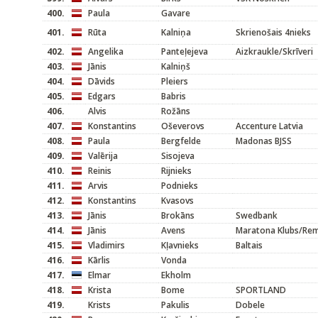
400.
Paula
Gavare
401.
Rūta
Kalniņa
Skrienošais 4nieks
402.
Angelika
Panteļejeva
Aizkraukle/Skrīveri
403.
Jānis
Kalniņš
404.
Dāvids
Pleiers
405.
Edgars
Babris
406.
Alvis
Rožāns
407.
Konstantins
Oševerovs
Accenture Latvia
408.
Paula
Bergfelde
Madonas BJSS
409.
Valērija
Sisojeva
410.
Reinis
Rijnieks
411.
Arvis
Podnieks
412.
Konstantins
Kvasovs
413.
Jānis
Brokāns
Swedbank
414.
Jānis
Avens
Maratona Klubs/Re
415.
Vladimirs
Kļavnieks
Baltais
416.
Kārlis
Vonda
417.
Elmar
Ekholm
418.
Krista
Bome
SPORTLAND
419.
Krists
Pakulis
Dobele