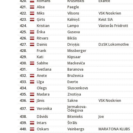
420.
Romans
Krušinskis
Exante
421.
Alise
Paegle
422.
Miks
Vilsons
VSK Noskrien
423.
Ģirts
Kalniņš
Kvist SIA
424.
Kristian
Lampo
Västerås Friidrott
425.
Ērika
Guseva
426.
Ritvars
Bikšis
427.
Dainis
Driņķis
DzSK Lokomotīve
428.
Frank
Missberger
429.
Kati
Kiipsaar
430.
Sabīne
Mackeviča
431.
Svetlana
Baranova
432.
Anete
Bruževica
433.
Līga
Everte
434.
Olegs
Sluscenkovs
435.
Madara
Znotiņa
436.
Jānis
Sakne
VSK Noskrien
Jermakova-
437.
Veronika
Odegova
438.
Dāvids
Bitenieks
Joe
439.
Intars
Štrāls
440.
Oskars
Veinbergs
MARATONA KLUBS