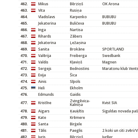
462.
Mikus
Bērziņš
OK Arona
463.
Vita
Rusiņa
464.
Vladislavs
Karpenko
BUBUBU
465.
Jekaterina
Buličeva
BUBUBU
466.
Inga
Nartisa
467.
Rihards
Zābers
468.
Jekaterina
Ļežaņina
469.
Sanita
Brokāne
SPORTLAND
470.
Valērija
Freiberga
Swedbank
471.
Valdis
Kļaviņš
Magnen
472.
Sergejs
Bednostins
Maratonu klub Vents
473.
Evija
Šica
474.
Ainis
Sīpols
475.
Heli
Ekholm
476.
Edmunds
Gaidis
Zvingēvica-
477.
Kristīne
Kvist SIA
Kalniņa
478.
Aigars
Ķauķītis
Siguldas novada paša
479.
Kate
Krēmere
480.
Santa
Birģele
481.
Tālis
Paeglis
2 koki un citi zvēri
482.
Juris
Bērziņš
JurBer