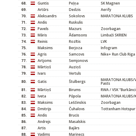
68.
Guntis
Peļņa
SK Magnen
69.
Artūrs
Dedzis
Aerify
70.
Aleksandrs
Sokolovs
MARATONA KLUBS
71.
Andis
Ruskulis
72.
Pavels
Mazurs
Zoorbagan
73.
Māris
Ādamsons
Limbaži SKRIEN
74.
Reinis
Rozītis
LVK
75.
Maksims
Berjoza
Infogram
76.
Agris
Samcovs
Nike+ Run Club Riga
77.
Artjoms
Semjonovs
78.
Mārtiņš
Auziņš
79.
Ivars
Vertuls
MARATONA KLUBS/Vi
80.
Gatis
Štulbergs
Pasts
81.
Mārtiņš
Birums
RWA / VSK “Burkān
82.
Iveta
Pūpola
MARATONA KLUBS/K
83.
Maksims
Leščinskis
Zoorbagan
84.
Dmitrijs
Čuhalovs
Tottenham Hotspur
85.
Andis
Brucis
86.
Andrejs
Masalskis
87.
Artis
Bajārs
88.
Vadims
Marinecs