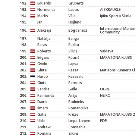
192.
Eduards
Gruberts
193.
Normunds
Laucis
AIZKRAUKLE
194.
Marks
Vāle
Ipiķu Sporta Skola
195.
Jan
Hojlund
International Marit
196.
Aleksejs
Bogdanecs
Community
197.
Natālija
Banga
198.
Raivis
Rudka
199.
Roberts
Siliņš
Vaidava
200.
Edgars
Rūtiņš
MARATONA KLUBS
201.
Gvido
Lapsa
202.
Ginta
Rassa
Matisons Runner’s C
203.
Hardo
Kasesalu
204.
Gints
Bernots
205.
Sandra
Gaile
OGRE
206.
Raimonds
Arājs
NEIRO
207.
Dairis
Bodnieks
208.
Ilmārs
Romančuks
209.
Gatis
Krūze
MARATONA KLUBS 2
210.
Uldis
Liepa-Liepins
PDP
211.
Andrew
Constable
212.
Romans
Zikins