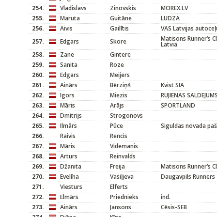
254.
Vladislavs
Zinovskis
MOREX.LV
255.
Maruta
Guitāne
LUDZA
256.
Aivis
Gailītis
VAS Latvijas autoceļ
Matisons Runner’s C
257.
Edgars
Skore
Latvia
258.
Zane
Gintere
259.
Sanita
Roze
260.
Edgars
Meijers
261.
Ainārs
Bērziņš
Kvist SIA
262.
Igors
Miezis
RUJIENAS SALDEJUM
263.
Māris
Arājs
SPORTLAND
264.
Dmitrijs
Strogonovs
265.
Ilmārs
Pūce
Siguldas novada paša
266.
Raivis
Rencis
267.
Māris
Videmanis
268.
Arturs
Reinvalds
269.
Džanita
Freija
Matisons Runner’s C
270.
Evelīna
Vasiļjeva
Daugavpils Runners
271.
Viesturs
Elferts
272.
Elmārs
Priednieks
ind.
273.
Ainārs
Jansons
Cēsis-SEB