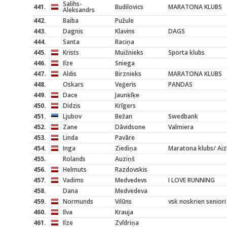
Salihs-
441.
Budilovics
MARATONA KLUBS
Aleksandrs
442.
Baiba
Pužule
443.
Dagnis
Klavins
DAGS
444.
Santa
Raciņa
445.
Krists
Muižnieks
Sporta klubs
446.
Ilze
Sniega
447.
Aldis
Birznieks
MARATONA KLUBS
448.
Oskars
Veģeris
PANDAS
449.
Dace
Jaunķīķe
450.
Didzis
Krīgers
451.
Ljubov
Bežan
Swedbank
452.
Zane
Dāvidsone
Valmiera
453.
Linda
Pavāre
454.
Inga
Ziediņa
Maratona klubs/ Aiz
455.
Rolands
Auziņš
456.
Helmuts
Razdovskis
457.
Vadims
Medvedevs
I LOVE RUNNING
458.
Dana
Medvedeva
459.
Normunds
Vilūns
vsk noskrien seniori
460.
Ilva
Krauja
461.
Ilze
Zvīdriņa