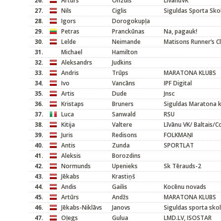
26.
Arturs
Onzuls
LīvānuVK
27.
Nils
Ciglis
Siguldas Sporta Sko
28.
Igors
Dorogokupļa
29.
Petras
Pranckūnas
Na, pagauk!
30.
Lelde
Neimande
Matisons Runner’s C
31.
Michael
Hamilton
32.
Aleksandrs
Judkins
33.
Andris
Trūps
MARATONA KLUBS
34.
Ivo
Vancāns
IPF Digital
35.
Artis
Dude
Jnsc
36.
Kristaps
Bruners
Siguldas Maratona k
37.
Luca
Sanwald
RSU
38.
Kitija
Valtere
Līvānu VK/ Baltais/
39.
Juris
Redisons
FOLKMAŅI
40.
Antis
Zunda
SPORTLAT
41.
Aleksis
Borozdins
42.
Normunds
Upenieks
Sk Tērauds-2
43.
Jēkabs
Krastiņš
44.
Andis
Gailis
Kocēnu novads
45.
Artūrs
Andžs
MARATONA KLUBS
46.
Jēkabs-Niklāvs
Janovs
Siguldas sporta sko
47.
Oļegs
Gulua
LMD.LV, ISOSTAR