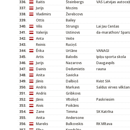
336.
Raitis
Šteinbergs
VAS Latvijas autoceļ
337.
Jurijs
Mozins
338.
Vladimirs
Žerebcovs
339.
Ottis
Bailey
340.
Vilis
Strungs
Lai Jau Cenšas
341.
Valerijs
Ustinovs
da-marathon/ Spar
342.
Anta
Veite
343.
Reinis
Ruciņš
344.
Ērika
Urtāne
VANAGI
345.
Artis
Balodis
Ipiķu sporta skola
346.
Jurijs
Nazarovs
Daugavpils
347.
Dainis
Dedumietis
rauna
348.
Anita
Savicka
349.
Jānis
Dalbiņš
Kvist SIA
350.
Andris
Markavs
Saldus virves vilkša
351.
Andris
Gribkovs
352.
Jānis
Vītoliņš
Paskriesim
353.
Aivis
Poikāns
354.
Zane
Timma
SK Katrīna
355.
Anita
Andersone
356.
Mareks
Bulkovskis
RK Mītava
357.
Elīna
Kondrāte