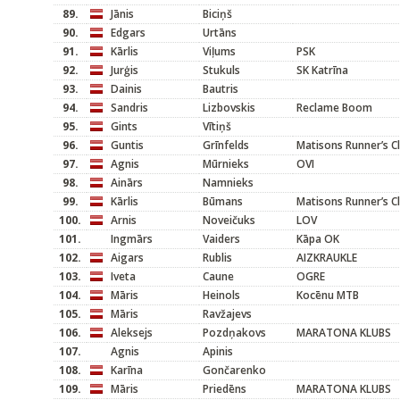
89.
Jānis
Biciņš
90.
Edgars
Urtāns
91.
Kārlis
Viļums
PSK
92.
Jurģis
Stukuls
SK Katrīna
93.
Dainis
Bautris
94.
Sandris
Lizbovskis
Reclame Boom
95.
Gints
Vītiņš
96.
Guntis
Grīnfelds
Matisons Runner’s C
97.
Agnis
Mūrnieks
OVI
98.
Ainārs
Namnieks
99.
Kārlis
Būmans
Matisons Runner’s C
100.
Arnis
Noveičuks
LOV
101.
Ingmārs
Vaiders
Kāpa OK
102.
Aigars
Rublis
AIZKRAUKLE
103.
Iveta
Caune
OGRE
104.
Māris
Heinols
Kocēnu MTB
105.
Māris
Ravžajevs
106.
Aleksejs
Pozdņakovs
MARATONA KLUBS
107.
Agnis
Apinis
108.
Karīna
Gončarenko
109.
Māris
Priedēns
MARATONA KLUBS