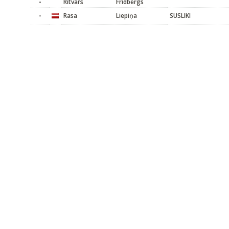
-
Ritvars
Fridbergs
-
Rasa
Liepiņa
SUSLIKI