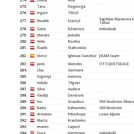
274.
Diāna
Kīne
275.
Tara
Degeorge
276.
Ingars
Tiltiņš
Siguldas Maratona k
277.
Rinalds
Ezeriņš
Takas
278.
Gatis
Eižvertiņš
Individuali
279.
Mareks
Jevtuhs
280.
Aldis
Rocēns
281.
Ēvalds
Stahovskis
282.
Victor
Iglesias-Sanchez
JVLMA team
283.
Janis
Alenciks
OTTOJUSTSDACE
284.
Līva
Gertnere
285.
Evgenija
Ivanova
286.
Indulis
Tilgass
287.
Silva
Audere
288.
Vasilijs
Deņisovs
289.
Ina
Graudiņa
VSK Noskrien Vāver
290.
Raitis
Kalnenieks
VSK Noskrien
291.
Armants
Pēterkops
Lowe Alpine
292.
Marta
Kravčenko
293.
Imants
Liepiņš
294.
Dace
Hartmane
individuāli