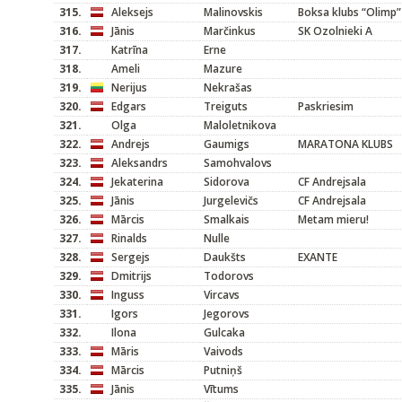
315.
Aleksejs
Malinovskis
Boksa klubs “Olimp”
316.
Jānis
Marčinkus
SK Ozolnieki A
317.
Katrīna
Erne
318.
Ameli
Mazure
319.
Nerijus
Nekrašas
320.
Edgars
Treiguts
Paskriesim
321.
Olga
Maloletnikova
322.
Andrejs
Gaumigs
MARATONA KLUBS
323.
Aleksandrs
Samohvalovs
324.
Jekaterina
Sidorova
CF Andrejsala
325.
Jānis
Jurgelevičs
CF Andrejsala
326.
Mārcis
Smalkais
Metam mieru!
327.
Rinalds
Nulle
328.
Sergejs
Daukšts
EXANTE
329.
Dmitrijs
Todorovs
330.
Inguss
Vircavs
331.
Igors
Jegorovs
332.
Ilona
Gulcaka
333.
Māris
Vaivods
334.
Mārcis
Putniņš
335.
Jānis
Vītums