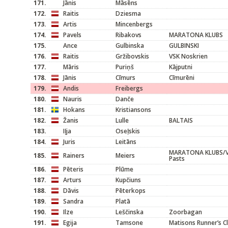
171.
Jānis
Māsēns
172.
Raitis
Dziesma
173.
Artis
Mincenbergs
174.
Pavels
Ribakovs
MARATONA KLUBS
175.
Ance
Gulbinska
GULBINSKI
176.
Raitis
Gržibovskis
VSK Noskrien
177.
Māris
Puriņš
Kājputni
178.
Jānis
Cīmurs
Cīmurēni
179.
Andis
Freibergs
180.
Nauris
Danče
181.
Hokans
Kristiansons
182.
Žanis
Lulle
BALTAIS
183.
Iļja
Oseļskis
184.
Juris
Leitāns
MARATONA KLUBS/Vi
185.
Rainers
Meiers
Pasts
186.
Pēteris
Plūme
187.
Arturs
Kupčiuns
188.
Dāvis
Pēterkops
189.
Sandra
Platā
190.
Ilze
Leščinska
Zoorbagan
191.
Egija
Tamsone
Matisons Runner’s C