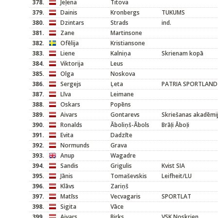
378.
Jeļena
Titova
379.
Dainis
Kronbergs
TUKUMS
380.
Dzintars
Strads
ind.
381.
Zane
Martinsone
382.
Ofēlija
Kristiansone
383.
Liene
Kalniņa
Skrienam kopā
384.
Viktorija
Leus
385.
Olga
Noskova
386.
Sergejs
Ļeta
PATRIA SPORTLAND
387.
Līva
Leimane
388.
Oskars
Popēns
389.
Aivars
Gontarevs
Skriešanas akadēmi
390.
Ronalds
Āboliņš-Ābols
Brāļi Āboļi
391.
Evita
Dadzīte
392.
Normunds
Grava
393.
Anup
Wagadre
394.
Sandis
Grigulis
Kvist SIA
395.
Jānis
Tomaševskis
Leifheit/LU
396.
Klāvs
Zariņš
397.
Matīss
Vecvagaris
SPORTLAT
398.
Sigita
Vāce
399.
Aivars
Birks
VSK Noskrien