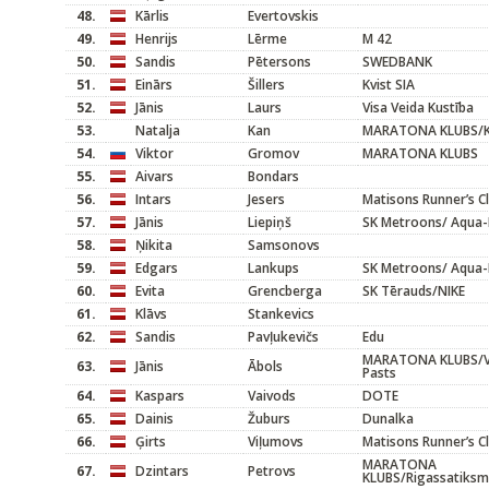
48.
Kārlis
Evertovskis
49.
Henrijs
Lērme
M 42
50.
Sandis
Pētersons
SWEDBANK
51.
Einārs
Šillers
Kvist SIA
52.
Jānis
Laurs
Visa Veida Kustība
53.
Natalja
Kan
MARATONA KLUBS/K
54.
Viktor
Gromov
MARATONA KLUBS
55.
Aivars
Bondars
56.
Intars
Jesers
Matisons Runner’s C
57.
Jānis
Liepiņš
SK Metroons/ Aqua-
58.
Ņikita
Samsonovs
59.
Edgars
Lankups
SK Metroons/ Aqua-
60.
Evita
Grencberga
SK Tērauds/NIKE
61.
Klāvs
Stankevics
62.
Sandis
Pavļukevičs
Edu
MARATONA KLUBS/Vi
63.
Jānis
Ābols
Pasts
64.
Kaspars
Vaivods
DOTE
65.
Dainis
Žuburs
Dunalka
66.
Ģirts
Viļumovs
Matisons Runner’s C
MARATONA
67.
Dzintars
Petrovs
KLUBS/Rigassatiksm