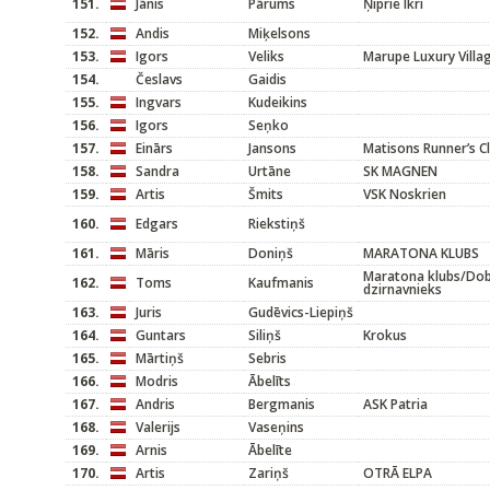
151.
Jānis
Pārums
Ņiprie Ikri
152.
Andis
Miķelsons
153.
Igors
Veliks
Marupe Luxury Villa
154.
Česlavs
Gaidis
155.
Ingvars
Kudeikins
156.
Igors
Seņko
157.
Einārs
Jansons
Matisons Runner’s C
158.
Sandra
Urtāne
SK MAGNEN
159.
Artis
Šmits
VSK Noskrien
160.
Edgars
Riekstiņš
161.
Māris
Doniņš
MARATONA KLUBS
Maratona klubs/Dob
162.
Toms
Kaufmanis
dzirnavnieks
163.
Juris
Gudēvics-Liepiņš
164.
Guntars
Siliņš
Krokus
165.
Mārtiņš
Sebris
166.
Modris
Ābelīts
167.
Andris
Bergmanis
ASK Patria
168.
Valerijs
Vaseņins
169.
Arnis
Ābelīte
170.
Artis
Zariņš
OTRĀ ELPA