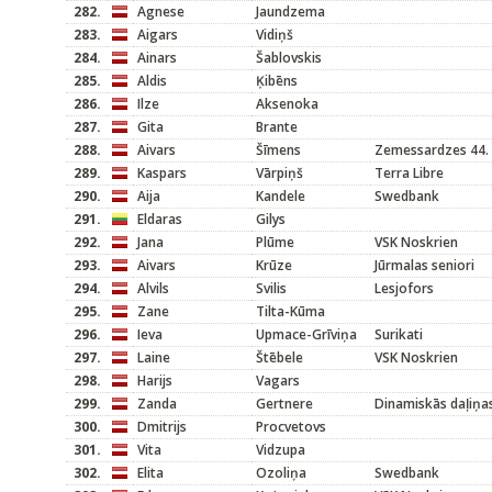
282.
Agnese
Jaundzema
283.
Aigars
Vidiņš
284.
Ainars
Šablovskis
285.
Aldis
Ķibēns
286.
Ilze
Aksenoka
287.
Gita
Brante
288.
Aivars
Šīmens
Zemessardzes 44. K
289.
Kaspars
Vārpiņš
Terra Libre
290.
Aija
Kandele
Swedbank
291.
Eldaras
Gilys
292.
Jana
Plūme
VSK Noskrien
293.
Aivars
Krūze
Jūrmalas seniori
294.
Alvils
Svilis
Lesjofors
295.
Zane
Tilta-Kūma
296.
Ieva
Upmace-Grīviņa
Surikati
297.
Laine
Štēbele
VSK Noskrien
298.
Harijs
Vagars
299.
Zanda
Gertnere
Dinamiskās daļiņa
300.
Dmitrijs
Procvetovs
301.
Vita
Vidzupa
302.
Elita
Ozoliņa
Swedbank