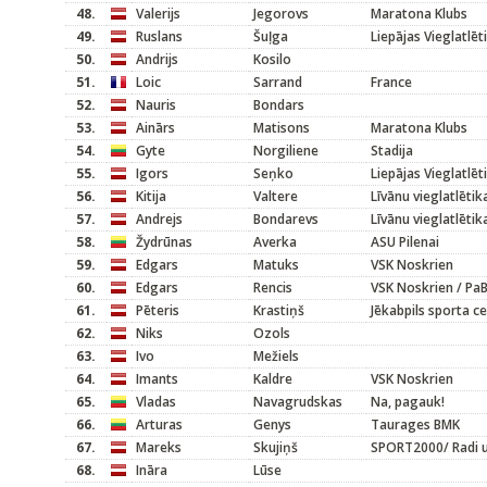
48.
Valerijs
Jegorovs
Maratona Klubs
49.
Ruslans
Šuļga
Liepājas Vieglatlēt
50.
Andrijs
Kosilo
51.
Loic
Sarrand
France
52.
Nauris
Bondars
53.
Ainārs
Matisons
Maratona Klubs
54.
Gyte
Norgiliene
Stadija
55.
Igors
Seņko
Liepājas Vieglatlēt
56.
Kitija
Valtere
Līvānu vieglatlētik
57.
Andrejs
Bondarevs
Līvānu vieglatlētik
58.
Žydrūnas
Averka
ASU Pilenai
59.
Edgars
Matuks
VSK Noskrien
60.
Edgars
Rencis
VSK Noskrien / PaB
61.
Pēteris
Krastiņš
Jēkabpils sporta c
62.
Niks
Ozols
63.
Ivo
Mežiels
64.
Imants
Kaldre
VSK Noskrien
65.
Vladas
Navagrudskas
Na, pagauk!
66.
Arturas
Genys
Taurages BMK
67.
Mareks
Skujiņš
SPORT2000/ Radi u
68.
Ināra
Lūse