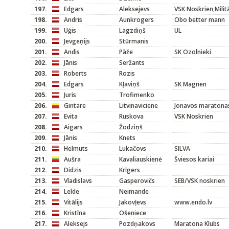
197.
Edgars
Aleksejevs
VSK Noskrien,Militā
198.
Andris
Aunkrogers
Obo better mann
199.
Uģis
Lagzdiņš
UL
200.
Jevgeņijs
Stūrmanis
201.
Andis
Pāže
SK Ozolnieki
202.
Jānis
Seržants
203.
Roberts
Rozis
204.
Edgars
Kļaviņš
SK Magnen
205.
Juris
Trofimenko
206.
Gintare
Litvinaviciene
Jonavos maratona
207.
Evita
Ruskova
VSK Noskrien
208.
Aigars
Žodziņš
209.
Jānis
Knets
210.
Helmuts
Lukačovs
SILVA
211.
Aušra
Kavaliauskienė
Šviesos kariai
212.
Didzis
Krīgers
213.
Vladislavs
Gasperovičs
SEB/VSK noskrien
214.
Lelde
Neimande
215.
Vitālijs
Jakovļevs
www.endo.lv
216.
Kristīna
Ošeniece
217.
Aleksejs
Pozdņakovs
Maratona Klubs