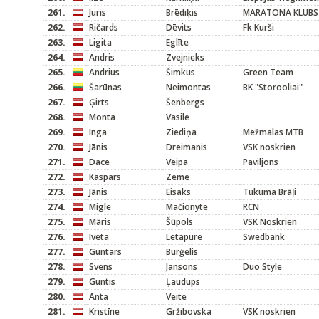
261.
Juris
Brēdiķis
MARATONA KLUBS /
262.
Ričards
Dēvits
Fk Kurši
263.
Ligita
Eglīte
264.
Andris
Zvejnieks
265.
Andrius
Šimkus
Green Team
266.
Šarūnas
Neimontas
BK "Storooliai"
267.
Ģirts
Šenbergs
268.
Monta
Vasile
269.
Inga
Ziediņa
Mežmalas MTB
270.
Jānis
Dreimanis
VSK noskrien
271.
Dace
Veipa
Paviljons
272.
Kaspars
Zeme
273.
Jānis
Eisaks
Tukuma Brāļi
274.
Migle
Mačionyte
RCN
275.
Māris
Šūpols
VSK Noskrien
276.
Iveta
Letapure
Swedbank
277.
Guntars
Burģelis
278.
Svens
Jansons
Duo Style
279.
Guntis
Ļaudups
280.
Anta
Veite
281.
Kristīne
Gržibovska
VSK noskrien