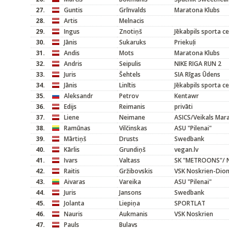
27.
Guntis
Grīnvalds
Maratona Klubs
28.
Artis
Melnacis
29.
Ingus
Znotiņš
Jēkabpils sporta c
30.
Jānis
Sukaruks
Priekuļi
31.
Andis
Mots
Maratona Klubs
32.
Andris
Seipulis
NIKE RIGA RUN 2
33.
Juris
Šehtels
SIA Rīgas Ūdens
34.
Jānis
Linītis
Jēkabpils sporta c
35.
Aleksandr
Petrov
Kentawr
36.
Edijs
Reimanis
privāti
37.
Liene
Neimane
ASICS/Veikals Mar
38.
Ramūnas
Vilčinskas
ASU "Pilenai"
39.
Mārtiņš
Drusts
Swedbank
40.
Kārlis
Grundiņš
vegan.lv
41.
Ivars
Valtass
SK "METROONS"/ N
42.
Raitis
Gržibovskis
VSK Noskrien-Dion
43.
Aivaras
Vareika
ASU "Pilenai"
44.
Juris
Jansons
Swedbank
45.
Jolanta
Liepiņa
SPORTLAT
46.
Nauris
Aukmanis
VSK Noskrien
47.
Pauls
Bulavs