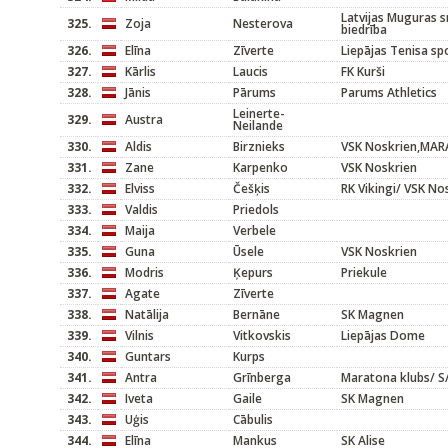
Latvijas Muguras
325.
Zoja
Nesterova
biedrība
326.
Elīna
Zīverte
Liepājas Tenisa sp
327.
Kārlis
Laucis
FK Kurši
328.
Jānis
Pārums
Parums Athletics
Leinerte-
329.
Austra
Neilande
330.
Aldis
Birznieks
VSK Noskrien,MA
331.
Zane
Karpenko
VSK Noskrien
332.
Elviss
Češķis
RK Vikingi/ VSK No
333.
Valdis
Priedols
334.
Maija
Verbele
335.
Guna
Ūsele
VSK Noskrien
336.
Modris
Ķepurs
Priekule
337.
Agate
Zīverte
338.
Natālija
Bernāne
SK Magnen
339.
Vilnis
Vitkovskis
Liepājas Dome
340.
Guntars
Kurps
341.
Antra
Grīnberga
Maratona klubs/ S/
342.
Iveta
Gaile
SK Magnen
343.
Uģis
Cābulis
344.
Elīna
Mankus
SK Alise