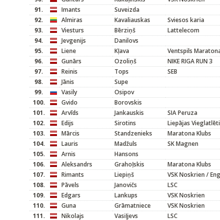
91.
Imants
Suveizda
92.
Almiras
Kavaliauskas
Sviesos karia
93.
Viesturs
Bērziņš
Lattelecom
94.
Jevgenijs
Danilovs
95.
Liene
Kļava
Ventspils Maraton
96.
Gunārs
Ozoliņš
NIKE RIGA RUN 3
97.
Reinis
Tops
SEB
98.
Jānis
Supe
99.
Vasily
Osipov
100.
Gvido
Borovskis
101.
Arvīds
Jankauskis
SIA Peruza
102.
Edijs
Sirotins
Liepājas Vieglatlēt
103.
Mārcis
Standzenieks
Maratona Klubs
104.
Lauris
Madžuls
SK Magnen
105.
Arnis
Hansons
106.
Aleksandrs
Grahoļskis
Maratona Klubs
107.
Rimants
Liepiņš
VSK Noskrien / En
108.
Pāvels
Janovičs
LSC
109.
Edgars
Lankups
VSK Noskrien
110.
Guna
Grāmatniece
VSK Noskrien
111.
Nikolajs
Vasiļjevs
LSC