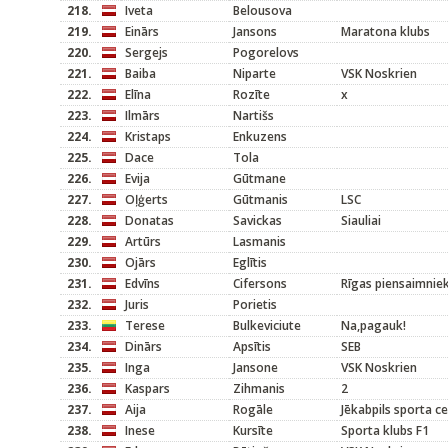
218.
Iveta
Belousova
219.
Einārs
Jansons
Maratona klubs
220.
Sergejs
Pogorelovs
221.
Baiba
Niparte
VSK Noskrien
222.
Elīna
Rozīte
x
223.
Ilmārs
Nartišs
224.
Kristaps
Enkuzens
225.
Dace
Tola
226.
Evija
Gūtmane
227.
Oļģerts
Gūtmanis
LSC
228.
Donatas
Savickas
Siauliai
229.
Artūrs
Lasmanis
230.
Ojārs
Eglītis
231.
Edvīns
Cifersons
Rīgas piensaimnie
232.
Juris
Porietis
233.
Terese
Bulkeviciute
Na,pagauk!
234.
Dinārs
Apsītis
SEB
235.
Inga
Jansone
VSK Noskrien
236.
Kaspars
Zihmanis
2
237.
Aija
Rogāle
Jēkabpils sporta c
238.
Inese
Kursīte
Sporta klubs F1