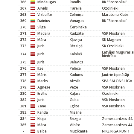
366.
Mindaugas
Randis
BK "Storooliai"
367.
Arvīds
Tareila
Ozolnieki
368.
Vizbulīte
Celmiņa
Maratona Klubs
369.
Dainius
Vanagas
BK "Storooliai"
370.
Silga
Čerpinska
371.
Madara
Rudzāte
VSK Noskrien
372.
Māra
Kļaviņa
SK Magnen
373.
Juris
Bērziņš
SK Ozolnieki
Latvijas Muguras
374.
Juris
Kalniņš
biedrība
375.
Juris
Belevičs
376.
Ilze
Pelēce
VSK Noskrien
377.
Māris
Kudums
Jautrie tipinātāji
378.
Marks
Aizsils
SPA SALONS LĪGA
379.
Agnese
Vēze
VSK Noskrien
380.
Ervīns
Kaļass
Ozolnieki
382.
Juris
Guba
VSK Noskrien
381.
Zane
Eglīte
VSK Noskrien
383.
Randa
Misāne
384.
Kitija
Brizga
Zemessardzes 44. K
385.
Māra
Vilnīte
Zemessardzes 44. K
-
Baiba
Muzikante
NIKE RIGA RUN 1