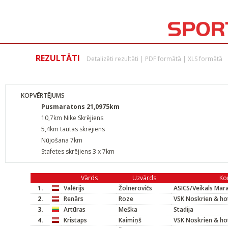
REZULTĀTI
Detalizēti rezultāti
|
PDF formātā
|
XLS formātā
KOPVĒRTĒJUMS
Pusmaratons 21,0975km
10,7km Nike Skrējiens
5,4km tautas skrējiens
Nūjošana 7km
Stafetes skrējiens 3 x 7km
Vārds
Uzvārds
Ko
1.
Valērijs
Žolnerovičs
ASICS/Veikals Mar
2.
Renārs
Roze
VSK Noskrien & hot
3.
Artūras
Meška
Stadija
4.
Kristaps
Kaimiņš
VSK Noskrien & hot