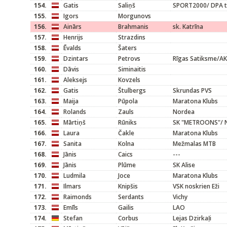
154.
Gatis
Saliņš
SPORT2000/ DPA te
155.
Igors
Morgunovs
156.
Ainārs
Brahmanis
sk. Katrīna
157.
Henrijs
Strazdins
158.
Ēvalds
Šaters
159.
Dzintars
Petrovs
Rīgas Satiksme/A
160.
Dāvis
Siminaitis
161.
Aleksejs
Kovzels
162.
Gatis
Štulbergs
Skrundas PVS
163.
Maija
Pūpola
Maratona Klubs
164.
Rolands
Zauls
Nordea
165.
Mārtiņš
Rūniks
SK "METROONS"/ N
166.
Laura
Čakle
Maratona Klubs
167.
Sanita
Kolna
Mežmalas MTB
168.
Jānis
Caics
---
169.
Jānis
Plūme
SK Alise
170.
Ludmila
Joce
Maratona Klubs
171.
Ilmars
Knipšis
VSK noskrien Eži
172.
Raimonds
Serdants
Vichy
173.
Emīls
Gailis
LAO
174.
Stefan
Corbus
Lejas Dzirkaļi