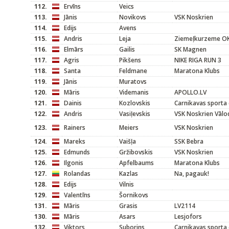
112.
Ervīns
Veics
113.
Jānis
Novikovs
VSK Noskrien
114.
Edijs
Avens
115.
Andris
Leja
Ziemeļkurzeme O
116.
Elmārs
Gailis
SK Magnen
117.
Agris
Pikšens
NIKE RIGA RUN 3
118.
Santa
Feldmane
Maratona Klubs
119.
Jānis
Muratovs
120.
Māris
Videmanis
APOLLO.LV
121.
Dainis
Kozlovskis
Carnikavas sporta 
122.
Andris
Vasiļevskis
VSK Noskrien Vālo
123.
Rainers
Meiers
VSK Noskrien
124.
Mareks
Vaišļa
SSK Bebra
125.
Edmunds
Gržibovskis
VSK Noskrien
126.
Ilgonis
Apfelbaums
Maratona Klubs
127.
Rolandas
Kazlas
Na, pagauk!
128.
Edijs
Vilnis
129.
Valentīns
Šornikovs
131.
Māris
Grasis
LV2114
130.
Māris
Asars
Lesjofors
132.
Viktors
Suborins
Carnikavas sporta 