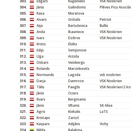
303.
Edgars
Kuģenieks
VSK Noskrien
304.
Jānis
Galindoms
Plēves Picu Asociāc
305.
Rasa
Muratova
306.
Aivars
Grišulis
Petriot
307.
Aija
Bartuševica
Bullis
308.
Anda
Ikauniece
VSK Noskrien
309.
Ivars
Dzērve
VSK Noskrien
310.
Krists
Elviks
311.
Edijs
Semjonovs
312.
Līga
Aizsila
313.
Oskars
Veinbergs
314.
Rolands
Marcinkevičs
315.
Normunds
Lagzda
vsk noskrien
316.
Darja
Damroze
VSK Noskrien
317.
Tālis
Paeglis
VSK Noskrien/2 koki
318.
Jānis
Ozers
319.
Ilvars
Bergmanis
320.
Jānis
Vītums
SK Alise
321.
Agris
Kivkulis
LaTS
322.
Kristaps
Zariņš
323.
Kaspars
Adijāns
Vichy
324.
Milda
Balakina