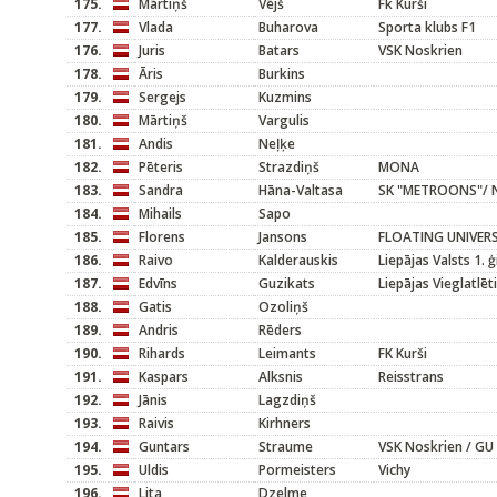
175.
Mārtiņš
Vējš
Fk Kurši
177.
Vlada
Buharova
Sporta klubs F1
176.
Juris
Batars
VSK Noskrien
178.
Āris
Burkins
179.
Sergejs
Kuzmins
180.
Mārtiņš
Vargulis
181.
Andis
Neļķe
182.
Pēteris
Strazdiņš
MONA
183.
Sandra
Hāna-Valtasa
SK "METROONS"/ N
184.
Mihails
Sapo
185.
Florens
Jansons
FLOATING UNIVER
186.
Raivo
Kalderauskis
Liepājas Valsts 1. 
187.
Edvīns
Guzikats
Liepājas Vieglatlēt
188.
Gatis
Ozoliņš
189.
Andris
Rēders
190.
Rihards
Leimants
FK Kurši
191.
Kaspars
Alksnis
Reisstrans
192.
Jānis
Lagzdiņš
193.
Raivis
Kirhners
194.
Guntars
Straume
VSK Noskrien / GU
195.
Uldis
Pormeisters
Vichy
196.
Lita
Dzelme