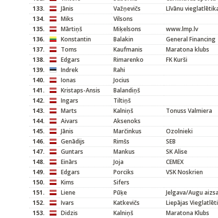
133.
Jānis
Važņevičs
Līvānu vieglatlētik
134.
Miks
Vilsons
135.
Mārtiņš
Miķelsons
www.lmp.lv
136.
Konstantin
Balakin
General Financing
137.
Toms
Kaufmanis
Maratona klubs
138.
Edgars
Rimarenko
FK Kurši
139.
Indrek
Rahi
140.
Ionas
Jocius
141.
Kristaps-Ansis
Balandiņš
142.
Ingars
Tiltiņš
143.
Marts
Kalniņš
Tonuss Valmiera
144.
Aivars
Aksenoks
145.
Jānis
Marčinkus
Ozolnieki
146.
Genādijs
Rimšs
SEB
147.
Guntars
Mankus
SK Alise
148.
Einārs
Joja
CEMEX
149.
Edgars
Porciks
VSK Noskrien
150.
Kims
Sifers
151.
Liene
Pūķe
Jelgava/Augu aizsa
152.
Ivars
Katkevičs
Liepājas Vieglatlēt
153.
Didzis
Kalniņš
Maratona Klubs