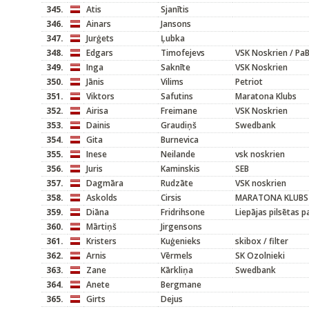
345.
Atis
Sjanītis
346.
Ainars
Jansons
347.
Jurģets
Ļubka
348.
Edgars
Timofejevs
VSK Noskrien / PaB
349.
Inga
Saknīte
VSK Noskrien
350.
Jānis
Vilims
Petriot
351.
Viktors
Safutins
Maratona Klubs
352.
Airisa
Freimane
VSK Noskrien
353.
Dainis
Graudiņš
Swedbank
354.
Gita
Burnevica
355.
Inese
Neilande
vsk noskrien
356.
Juris
Kaminskis
SEB
357.
Dagmāra
Rudzāte
VSK noskrien
358.
Askolds
Cirsis
MARATONA KLUBS
359.
Diāna
Fridrihsone
Liepājas pilsētas p
360.
Mārtiņš
Jirgensons
361.
Kristers
Kuģenieks
skibox / filter
362.
Arnis
Vērmels
SK Ozolnieki
363.
Zane
Kārkliņa
Swedbank
364.
Anete
Bergmane
365.
Girts
Dejus