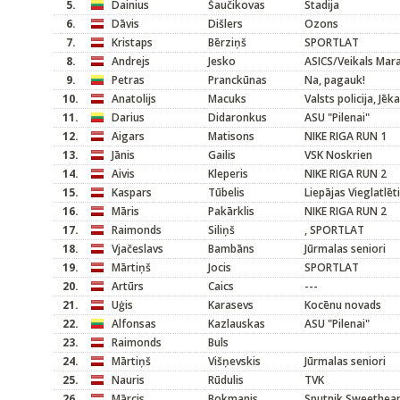
5.
Dainius
Šaučikovas
Stadija
6.
Dāvis
Dišlers
Ozons
7.
Kristaps
Bērziņš
SPORTLAT
8.
Andrejs
Jesko
ASICS/Veikals Mar
9.
Petras
Pranckūnas
Na, pagauk!
10.
Anatolijs
Macuks
Valsts policija, Jēk
11.
Darius
Didaronkus
ASU "Pilenai"
12.
Aigars
Matisons
NIKE RIGA RUN 1
13.
Jānis
Gailis
VSK Noskrien
14.
Aivis
Kleperis
NIKE RIGA RUN 2
15.
Kaspars
Tūbelis
Liepājas Vieglatlēt
16.
Māris
Pakārklis
NIKE RIGA RUN 2
17.
Raimonds
Siliņš
, SPORTLAT
18.
Vjačeslavs
Bambāns
Jūrmalas seniori
19.
Mārtiņš
Jocis
SPORTLAT
20.
Artūrs
Caics
---
21.
Uģis
Karasevs
Kocēnu novads
22.
Alfonsas
Kazlauskas
ASU "Pilenai"
23.
Raimonds
Buls
24.
Mārtiņš
Višņevskis
Jūrmalas seniori
25.
Nauris
Rūdulis
TVK
26.
Mārcis
Bokmanis
Sputnik Sweethear