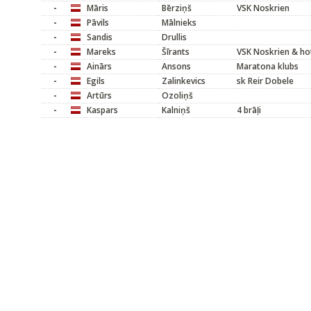
-
Māris
Bērziņš
VSK Noskrien
-
Pāvils
Mālnieks
-
Sandis
Drullis
-
Mareks
Šīrants
VSK Noskrien & hot
-
Ainārs
Ansons
Maratona klubs
-
Egils
Zalinkevics
sk Reir Dobele
-
Artūrs
Ozoliņš
-
Kaspars
Kalniņš
4 brāļi