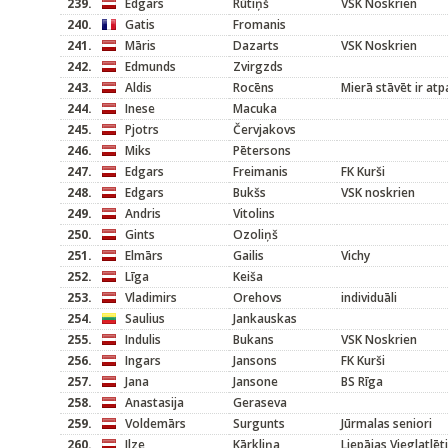
239.
Edgars
Rūtiņš
VSK Noskrien
240.
Gatis
Fromanis
241.
Māris
Dazarts
VSK Noskrien
242.
Edmunds
Zvirgzds
243.
Aldis
Rocēns
Mierā stāvēt ir atpa
244.
Inese
Macuka
245.
Pjotrs
Červjakovs
246.
Miks
Pētersons
247.
Edgars
Freimanis
FK Kurši
248.
Edgars
Bukšs
VSK noskrien
249.
Andris
Vitolins
250.
Gints
Ozoliņš
251.
Elmārs
Gailis
Vichy
252.
Līga
Keiša
253.
Vladimirs
Orehovs
individuāli
254.
Saulius
Jankauskas
255.
Indulis
Bukans
VSK Noskrien
256.
Ingars
Jansons
FK Kurši
257.
Jana
Jansone
BS Rīga
258.
Anastasija
Geraseva
259.
Voldemārs
Surgunts
Jūrmalas seniori
260.
Ilze
Kārkliņa
Liepājas Vieglatlēt