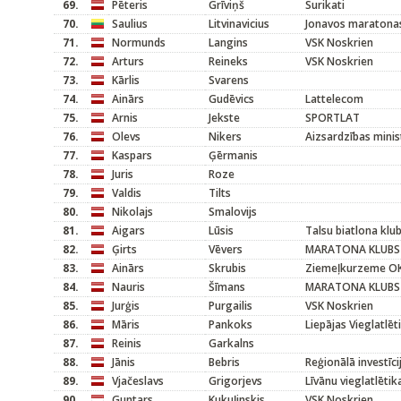
69.
Pēteris
Grīviņš
Surikati
70.
Saulius
Litvinavicius
Jonavos maratona
71.
Normunds
Langins
VSK Noskrien
72.
Arturs
Reineks
VSK Noskrien
73.
Kārlis
Svarens
74.
Ainārs
Gudēvics
Lattelecom
75.
Arnis
Jekste
SPORTLAT
76.
Olevs
Nikers
Aizsardzības minist
77.
Kaspars
Ģērmanis
78.
Juris
Roze
79.
Valdis
Tilts
80.
Nikolajs
Smalovijs
81.
Aigars
Lūsis
Talsu biatlona klu
82.
Ģirts
Vēvers
MARATONA KLUBS
83.
Ainārs
Skrubis
Ziemeļkurzeme O
84.
Nauris
Šīmans
MARATONA KLUBS
85.
Jurģis
Purgailis
VSK Noskrien
86.
Māris
Pankoks
Liepājas Vieglatlēt
87.
Reinis
Garkalns
88.
Jānis
Bebris
Reģionālā investīc
89.
Vjačeslavs
Grigorjevs
Līvānu vieglatlētik
90.
Guntars
Kukuļinskis
VSK Noskrien