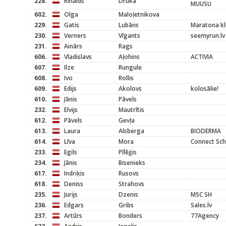
228.
Rinalds
Druka
MUUSU
602.
Olga
Maloļetnikova
229.
Gatis
Lubāns
Maratona kl
230.
Verners
Vīgants
seemyrun.lv
231.
Ainārs
Rags
606.
Vladislavs
Aļohins
ACTIVIA
607.
Ilze
Rungule
608.
Ivo
Rollis
609.
Edijs
Akolovs
kolosālie!
610.
Jānis
Pāvels
232.
Elvijs
Mautrītis
612.
Pāvels
Gevļa
613.
Laura
Alsberga
BIODERMA
614.
Līva
Mora
Connect Schn
233.
Egils
Pīlēģis
234.
Jānis
Bisenieks
617.
Indriķis
Rusovs
618.
Deniss
Strahovs
235.
Jurijs
Dzenis
MSC SH
236.
Edgars
Gribs
Sales.lv
237.
Artūrs
Bonders
77Agency