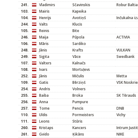
241.
Vladimirs
Sčavinskis
Robur Baltia
103.
Mairis
Kapeika
104.
Henrijs
Avotiņš
Inčukalna i
244.
Valts
Klucis
105.
Reinis
Bite
246.
Maija
Pūpola
ACTIVIA
106.
Māris
Sardiko
248.
Jānis
Krafts
VULKAN
249.
Sigita
Vāce
Swedbank
107.
Valters
Kalnačs
108.
Ivars
Mortuļevs
252.
Jānis
Mičulis
Metta
109.
Gatis
Bērziņš
VSK Noskrie
254.
Andris
Volners
255.
Baiba
Broka
SK Tērauds
256.
Anna
Pumpure
257.
Tome
Pencis
DNB
110.
Uldis
Pormeisters
Vichy
111.
Leons
Stūris
260.
Kristaps
Kancers
Intrum Justi
261.
Gvido
Ķikāns
NIKE