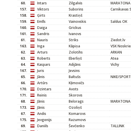
60.
Intars
Zilgalvis
MARATONA 
157.
Viktors
Suborins
Carnikavas 
158.
Ģirts
Krastiņš
159.
Emīls
Vainovskis
Saldus OK
160.
Daiga
Grickus
161.
Sandris
Ivanovs
61.
Nauris
Striks
Ziedot.lv
163.
Inga
Kāpiņa
VSK Noskrie
62.
Arturs
Zolotihs
ARKAN
63.
Roberts
Eberliņš
Atea
64.
Kaspars
Adijāns
Vichy
167.
Juris
Jevsins
65.
Jānis
Baltušs
NIKE/SPOR
66.
Artūrs
Kļimovičs
170.
Dzintars
Avots
171.
Reinis
Skorovs
68.
Jānis
Belorags
MARATONA 
173.
Jānis
Ozoliņš
67.
Andis
Komarovs
175.
Jevgenijs
Razumovs
69.
Daniils
Ševčenko
TALLINK