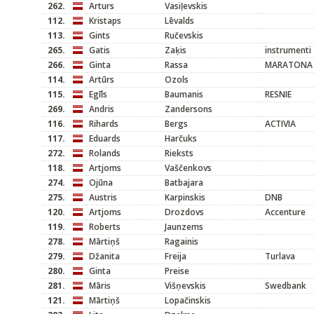
262.
Arturs
Vasiļevskis
112.
Kristaps
Lēvalds
113.
Gints
Ručevskis
265.
Gatis
Zaķis
instrumenti
266.
Ginta
Rassa
MARATONA 
114.
Artūrs
Ozols
115.
Egīls
Baumanis
RESNIE
269.
Andris
Zandersons
116.
Rihards
Bergs
ACTIVIA
117.
Eduards
Harčuks
272.
Rolands
Rieksts
118.
Artjoms
Vaščenkovs
274.
Ojūna
Batbajara
275.
Austris
Karpinskis
DNB
120.
Artjoms
Drozdovs
Accenture
119.
Roberts
Jaunzems
278.
Mārtiņš
Ragainis
279.
Džanita
Freija
Turlava
280.
Ginta
Preise
281.
Māris
Višņevskis
Swedbank
121.
Mārtiņš
Lopačinskis