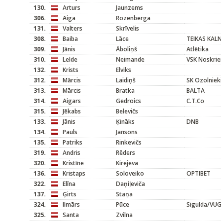
130.
Arturs
Jaunzems
306.
Aiga
Rozenberga
131.
Valters
Skrīvelis
308.
Baiba
Lāce
TEIKAS KAL
309.
Jānis
Āboliņš
Atlētika
310.
Lelde
Neimande
VSK Noskrie
132.
Krists
Elviks
312.
Mārcis
Laidiņš
SK Ozolniek
313.
Mārcis
Bratka
BALTA
314.
Aigars
Gedroics
C.T.Co
315.
Jēkabs
Belevičs
133.
Jānis
Ķināks
DNB
134.
Pauls
Jansons
135.
Patriks
Rinkevičs
319.
Andris
Rēders
320.
Kristīne
Kirejeva
136.
Kristaps
Soloveiko
OPTIBET
322.
Elīna
Daņiļeviča
137.
Ģirts
Staņa
324.
Ilmārs
Pūce
Sigulda/VU
325.
Santa
Zvilna