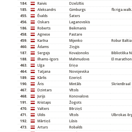
184.
Raivis
Dzelzītis
185.
Aleksandrs
Gimburgs
fb:riga.walk
455.
Ēvalds
Šaters
456.
Oskars
Laganovskis
186.
Roberts
Beikmanis
458.
Agnese
Pastare
459.
Karīna
Mijenko
Robur Baltia
460.
Ādams
Ziņģis
187.
Sergejs
Kovaļonoks
Bibliotēka N
188.
Ilhams-Igors
Mahmudovs
El marathon
463.
Līga
Eriņa
464.
Tatjana
Novojevska
189.
Kārlis
Ezeriņš
190.
Āris
Mintāls
SkrienBraal
467.
Dzintars
Vītols
468.
Jurijs
Konovalovs
191.
Kristaps
Žogots
470.
Valters
Bērziņš
471.
Uldis
Vītols
Ulbrokas ērg
192.
Mārtiņš
Lūsis
473.
Arturs
Robalds