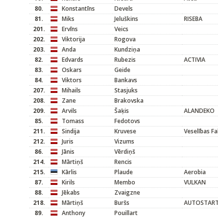
80.
Konstantīns
Devels
81.
Miks
Jeluškins
RISEBA
201.
Ervīns
Veics
202.
Viktorija
Rogova
203.
Anda
Kundziņa
82.
Edvards
Rubezis
ACTIVIA
83.
Oskars
Geide
84.
Viktors
Bankavs
207.
Mihails
Stasjuks
208.
Zane
Brakovska
209.
Arvils
Šaķis
ALANDEKO
85.
Tomass
Fedotovs
211.
Sindija
Kruvese
Veselības Fa
212.
Juris
Vizums
86.
Jānis
Vērdiņš
214.
Mārtiņš
Rencis
215.
Kārlis
Plaude
Aerobia
87.
Kirils
Membo
VULKAN
88.
Jēkabs
Zvaigzne
218.
Mārtiņš
Buršs
AUTOSTART
89.
Anthony
Pouillart