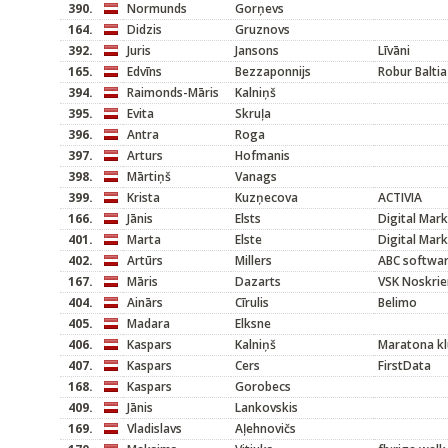
390.
Normunds
Gorņevs
164.
Didzis
Gruznovs
392.
Juris
Jansons
Līvāni
165.
Edvīns
Bezzaponnijs
Robur Baltia
394.
Raimonds-Māris
Kalniņš
395.
Evita
Skruļa
396.
Antra
Roga
397.
Arturs
Hofmanis
398.
Mārtiņš
Vanags
399.
Krista
Kuzņecova
ACTIVIA
166.
Jānis
Elsts
Digital Mar
401.
Marta
Elste
Digital Mar
402.
Artūrs
Millers
ABC softwa
167.
Māris
Dazarts
VSK Noskrie
404.
Ainārs
Cīrulis
Belimo
405.
Madara
Elksne
406.
Kaspars
Kalniņš
Maratona kl
407.
Kaspars
Cers
FirstData
168.
Kaspars
Gorobecs
409.
Jānis
Lankovskis
169.
Vladislavs
Aļehnovičs