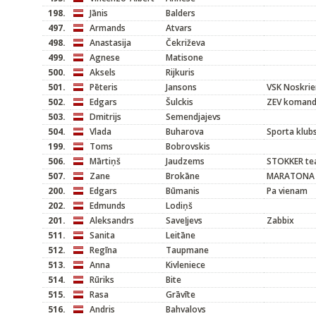
198.
Jānis
Balders
497.
Armands
Atvars
498.
Anastasija
Čekriževa
499.
Agnese
Matisone
500.
Aksels
Rijkuris
501.
Pēteris
Jansons
VSK Noskrie
502.
Edgars
Šulckis
ZEV koman
503.
Dmitrijs
Semendjajevs
504.
Vlada
Buharova
Sporta klub
199.
Toms
Bobrovskis
506.
Mārtiņš
Jaudzems
STOKKER t
507.
Zane
Brokāne
MARATONA 
200.
Edgars
Būmanis
Pa vienam
202.
Edmunds
Lodiņš
201.
Aleksandrs
Saveļjevs
Zabbix
511.
Sanita
Leitāne
512.
Regīna
Taupmane
513.
Anna
Kivleniece
514.
Rūriks
Bite
515.
Rasa
Grāvīte
516.
Andris
Bahvalovs