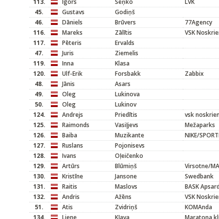
113.
Igors
Seņko
LVK
45.
Gustavs
Godiņš
46.
Dāniels
Brūvers
77Agency
116.
Mareks
Zālītis
VSK Noskrie
117.
Pēteris
Ervalds
47.
Juris
Ziemelis
119.
Inna
Klasa
120.
Ulf-Erik
Forsbakk
Zabbix
48.
Jānis
Asars
49.
Oleg
Lukinova
50.
Oleg
Lukinov
124.
Andrejs
Priedītis
vsk noskrie
125.
Raimonds
Vasiļjevs
Mežaparks
126.
Baiba
Muzikante
NIKE/SPOR
127.
Ruslans
Pojonisevs
128.
Ivans
Oļeičenko
129.
Artūrs
Blūmiņš
Virsotne/
130.
Kristīne
Jansone
Swedbank
131.
Raitis
Maslovs
BASK Apsar
132.
Andris
Ažēns
VSK Noskrie
51.
Atis
Zvidriņš
KOMAnda
134.
Liene
Kļava
Maratona kl