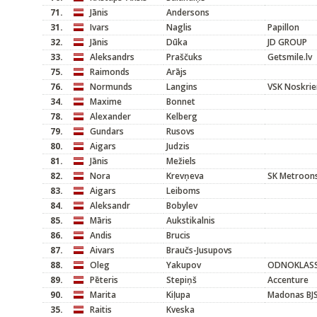
71.
Jānis
Andersons
31.
Ivars
Naglis
Papillon
32.
Jānis
Dūka
JD GROUP
33.
Aleksandrs
Praščuks
Getsmile.lv
75.
Raimonds
Arājs
76.
Normunds
Langins
VSK Noskrie
34.
Maxime
Bonnet
78.
Alexander
Kelberg
79.
Gundars
Rusovs
80.
Aigars
Judzis
81.
Jānis
Mežiels
82.
Nora
Krevņeva
SK Metroons
83.
Aigars
Leiboms
84.
Aleksandr
Bobylev
85.
Māris
Aukstikalnis
86.
Andis
Brucis
87.
Aivars
Braučs-Jusupovs
88.
Oleg
Yakupov
ODNOKLASS
89.
Pēteris
Stepiņš
Accenture
90.
Marita
Kiļupa
Madonas BJ
35.
Raitis
Kveska