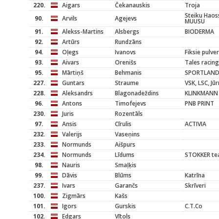
220.
Aigars
Čekanauskis
Troja
Steiku Haoss
90.
Arvils
Agejevs
MUUSU
91.
Alekss-Martins
Alsbergs
BIODERMA
92.
Artūrs
Rundzāns
94.
Oļegs
Ivanovs
Fiksie pulver
93.
Aivars
Orenišs
Tales racing
95.
Mārtiņš
Behmanis
SPORTLAN
227.
Guntars
Straume
VSK, LSC, Jū
228.
Aleksandrs
Blagonadeždins
KLINKMANN
96.
Antons
Timofejevs
PNB PRINT
230.
Juris
Rozentāls
97.
Ansis
Cīrulis
ACTIVIA
232.
Valerijs
Vaseņins
233.
Normunds
Aišpurs
234.
Normunds
Līdums
STOKKER t
98.
Nauris
Smaļķis
99.
Dāvis
Blūms
Katrīna
237.
Ivars
Garančs
Skrīveri
100.
Zigmārs
Kašs
101.
Igors
Gurskis
C.T.Co
102.
Edgars
Vītols