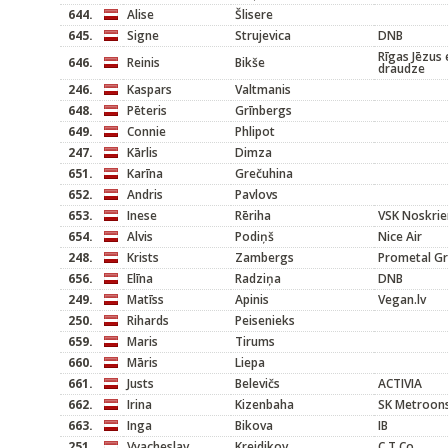
644.
Alise
Šlisere
645.
Signe
Strujevica
DNB
Rīgas Jēzus 
646.
Reinis
Bikše
draudze
246.
Kaspars
Valtmanis
648.
Pēteris
Grīnbergs
649.
Connie
Phlipot
247.
Kārlis
Dimza
651.
Karīna
Grečuhina
652.
Andris
Pavlovs
653.
Inese
Rēriha
VSK Noskrie
654.
Alvis
Podiņš
Nice Air
248.
Krists
Zambergs
Prometal G
656.
Elīna
Radziņa
DNB
249.
Matīss
Apinis
Vegan.lv
250.
Rihards
Peisenieks
659.
Maris
Tirums
660.
Māris
Liepa
661.
Justs
Belevičs
ACTIVIA
662.
Irina
Kizenbaha
SK Metroons
663.
Inga
Bikova
IB
251.
Vyacheslav
Kreidikov
C.T.Co