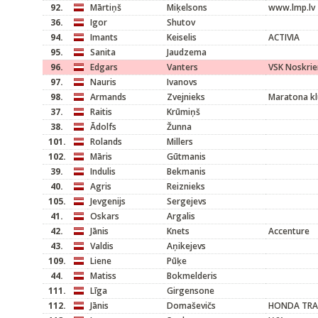
92.
Mārtiņš
Miķelsons
www.lmp.lv
36.
Igor
Shutov
94.
Imants
Keiselis
ACTIVIA
95.
Sanita
Jaudzema
96.
Edgars
Vanters
VSK Noskrie
97.
Nauris
Ivanovs
98.
Armands
Zvejnieks
Maratona kl
37.
Raitis
Krūmiņš
38.
Ādolfs
Žunna
101.
Rolands
Millers
102.
Māris
Gūtmanis
39.
Indulis
Bekmanis
40.
Agris
Reiznieks
105.
Jevgenijs
Sergejevs
41.
Oskars
Argalis
42.
Jānis
Knets
Accenture
43.
Valdis
Aņikejevs
109.
Liene
Pūķe
44.
Matiss
Bokmelderis
111.
Līga
Girgensone
112.
Jānis
Domaševičs
HONDA TRA