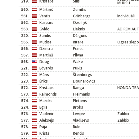
219.
Kristaps
Sīlis
MUUSU
560.
Mārtiņš
Zemītis
561.
Ventis
Grīnbergs
individuāli
562.
Kaspars
Ozoliņš
563.
Gvido
Lieknis
AD REM AU
220.
Sandis
Džiguns
565.
Mudīte
Rītere
Ogres slēpo
566.
Dzintra
Pence
567.
Mārtiņš
Plivna
568.
Doug
Wake
221.
Edvards
Pūķis
222.
Māris
Šteinbergs
223.
Ēriks
Dounarovičs
572.
Kristaps
Banga
HONDA TRA
573.
Raimonds
Freimanis
574.
Mareks
Pletiens
224.
Egīls
Broks
576.
Vladimir
Levijev
Zabbix
577.
Aleksejs
Vladiševs
Zabbix
578.
Evija
Bule
579.
Krists
Rencis