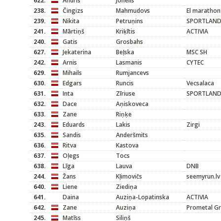
622.
Andris
Jonelis
238.
Čingizs
Mahmudovs
El marathon
239.
Nikita
Petruņins
SPORTLAN
241.
Mārtiņš
Kriķītis
ACTIVIA
240.
Gatis
Grosbahs
627.
Jekaterina
Beļska
MSC SH
242.
Arnis
Lasmanis
CYTEC
629.
Mihails
Rumjancevs
630.
Edgars
Runcis
Vecsalaca
631.
Inta
Zīriuse
SPORTLAN
632.
Dace
Aņiskoveca
633.
Zane
Riņķe
243.
Eduards
Lakis
Zirgi
635.
Sandis
Anderšmits
636.
Ritva
Kastova
637.
Oļegs
Tocs
638.
Līga
Lauva
DNB
244.
Žans
Kļimovičs
seemyrun.lv
640.
Liene
Ziediņa
641.
Daina
Auziņa-Lopatinska
ACTIVIA
642.
Zane
Auziņa
Prometal G
245.
Matīss
Siliņš