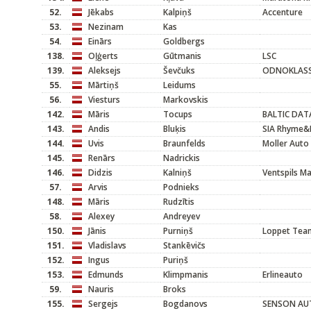
52.
Jēkabs
Kalpiņš
Accenture
53.
Nezinam
Kas
54.
Einārs
Goldbergs
138.
Oļģerts
Gūtmanis
LSC
139.
Aleksejs
Ševčuks
ODNOKLASS
55.
Mārtiņš
Leidums
56.
Viesturs
Markovskis
142.
Māris
Tocups
BALTIC DAT
143.
Andis
Bluķis
SIA Rhyme&
144.
Uvis
Braunfelds
Moller Auto 
145.
Renārs
Nadrickis
146.
Didzis
Kalniņš
Ventspils M
57.
Arvis
Podnieks
148.
Māris
Rudzītis
58.
Alexey
Andreyev
150.
Jānis
Purniņš
Loppet Team
151.
Vladislavs
Stankēvičs
152.
Ingus
Puriņš
153.
Edmunds
Klimpmanis
Erlineauto
59.
Nauris
Broks
155.
Sergejs
Bogdanovs
SENSON AU