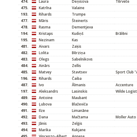
474.
Laura
Deņisova
Tērvete
475.
Katrīna
Valaine
193.
Rihards
Trumpe
477.
Māris
Šteinerts
478.
Rasma
Dementjeva
194.
Kristaps
Kudiņš
Brālēni
195.
Nezinam
Kas
481.
Aivars
Zaķis
482.
Lolita
Bērziņa
483.
Olegs
Sabelnikovs
484.
Ainārs
Zellis
485.
Matvey
Stavtsev
Sport Club "
196.
Rihards
Čaiba
487.
Ivo
Ālmanis
Accenture
197.
Aleksandrs
Lasinskis
Wilde Logist
489.
Antoine
Maubant
490.
Ļubova
Blaževiča
491.
Ilze
Limanāne
492.
Dana
Mačtama
Moller Auto 
493.
Jānis
Zelģis
494.
Marika
Kukjane
495.
Vincenzo-Albert
Annese