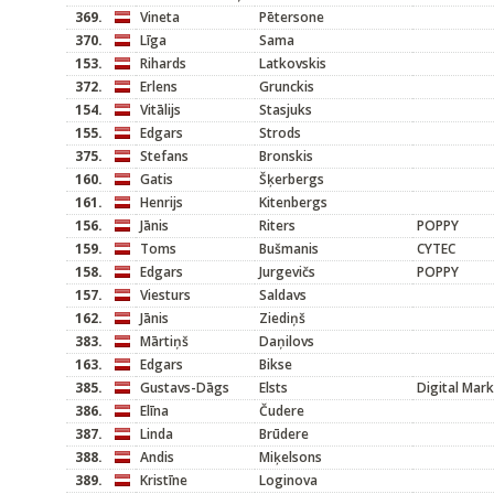
369.
Vineta
Pētersone
370.
Līga
Sama
153.
Rihards
Latkovskis
372.
Erlens
Grunckis
154.
Vitālijs
Stasjuks
155.
Edgars
Strods
375.
Stefans
Bronskis
160.
Gatis
Šķerbergs
161.
Henrijs
Kitenbergs
156.
Jānis
Riters
POPPY
159.
Toms
Bušmanis
CYTEC
158.
Edgars
Jurgevičs
POPPY
157.
Viesturs
Saldavs
162.
Jānis
Ziediņš
383.
Mārtiņš
Daņilovs
163.
Edgars
Bikse
385.
Gustavs-Dāgs
Elsts
Digital Mar
386.
Elīna
Čudere
387.
Linda
Brūdere
388.
Andis
Miķelsons
389.
Kristīne
Loginova