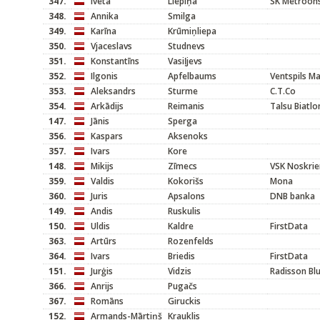
347.
Iveta
Liepiņa
SK Metroons
348.
Annika
Smilga
349.
Karīna
Krūmiņliepa
350.
Vjaceslavs
Studnevs
351.
Konstantīns
Vasiļjevs
352.
Ilgonis
Apfelbaums
Ventspils M
353.
Aleksandrs
Sturme
C.T.Co
354.
Arkādijs
Reimanis
Talsu Biatlo
147.
Jānis
Sperga
356.
Kaspars
Aksenoks
357.
Ivars
Kore
148.
Mikijs
Zīmecs
VSK Noskrie
359.
Valdis
Kokorišs
Mona
360.
Juris
Apsalons
DNB banka
149.
Andis
Ruskulis
150.
Uldis
Kaldre
FirstData
363.
Artūrs
Rozenfelds
364.
Ivars
Briedis
FirstData
151.
Jurģis
Vidzis
Radisson Blu
366.
Anrijs
Pugačs
367.
Romāns
Giruckis
152.
Armands-Mārtiņš
Krauklis