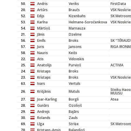
50.
Andris
Veriks
FirstData
20.
Artūrs
Braučs
VSK Noskrie
52.
Edijs
Kizenbahs
SK Metroons
53.
Karīna
Helmane-Soročenkova
VSK Noskrie
54.
Mārtiņš
Marnauza
21.
Jānis
Dzelme
56.
Emīls
Broks
SK "TĒRAUD
57.
Juris
Jansons
RIGA IRONM
58.
Nauris
Keišs
22.
Atis
Vidovskis
25.
Anatolijs
Purviņš
ACTIVIA
24.
Kristaps
Broks
23.
Kristaps
Broks
VSK Noskrie
63.
Ivars
Vertuls
Steiku Haoss
26.
Krišjānis
Mutuls
MUUSU
27.
Joar-Karling
Borgli
Atea
28.
Gunārs
Ozoliņš
29.
Andrejs
Bajārs
30.
Rolands
Zauls
69.
Līga
Striķe
SK Metroons
70.
Kristaps-Ansis
Balandiņš