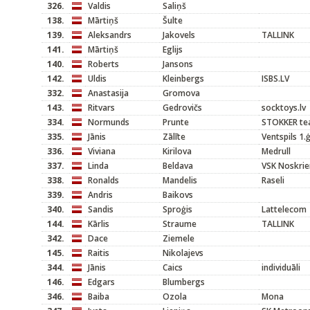
326.
Valdis
Saliņš
138.
Mārtiņš
Šulte
139.
Aleksandrs
Jakovels
TALLINK
141.
Mārtiņš
Eglijs
140.
Roberts
Jansons
142.
Uldis
Kleinbergs
ISBS.LV
332.
Anastasija
Gromova
143.
Ritvars
Gedrovičs
socktoys.lv
334.
Normunds
Prunte
STOKKER t
335.
Jānis
Zālīte
Ventspils 1.
336.
Viviana
Kirilova
Medrull
337.
Linda
Beldava
VSK Noskrie
338.
Ronalds
Mandelis
Raseli
339.
Andris
Baikovs
340.
Sandis
Sproģis
Lattelecom
144.
Kārlis
Straume
TALLINK
342.
Dace
Ziemele
145.
Raitis
Nikolajevs
344.
Jānis
Caics
individuāli
146.
Edgars
Blumbergs
346.
Baiba
Ozola
Mona