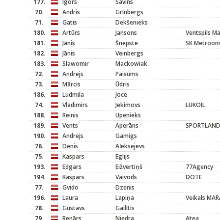
177.
Igors
Savins
70.
Andris
Grīnbergs
71.
Gatis
Dekšenieks
180.
Artūrs
Jansons
Ventspils M
181.
Jānis
Šnepste
SK Metroons
182.
Jānis
Veinbergs
183.
Slawomir
Mackowiak
72.
Andrejs
Paisums
73.
Mārcis
Ūdris
186.
Ludmila
Joce
74.
Vladimirs
Jekimovs
LUKOIL
188.
Reinis
Upenieks
189.
Vents
Aperāns
SPORTLAN
190.
Andrejs
Gamigs
76.
Denis
Aļeksejevs
75.
Kaspars
Eglijs
193.
Edgars
Eižvertiņš
77Agency
194.
Kaspars
Vaivods
DOTE
77.
Gvido
Dzenis
196.
Laura
Lapiņa
Veikals MA
78.
Gustavs
Gailītis
79.
Renārs
Niedra
Atea