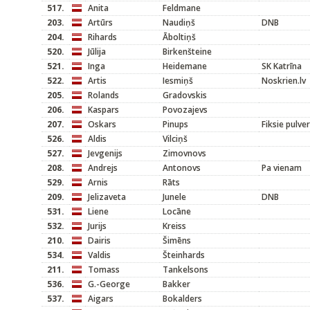
517.
Anita
Feldmane
203.
Artūrs
Naudiņš
DNB
204.
Rihards
Āboltiņš
520.
Jūlija
Birkenšteine
521.
Inga
Heidemane
SK Katrīna
522.
Artis
Iesmiņš
Noskrien.lv
205.
Rolands
Gradovskis
206.
Kaspars
Povozajevs
207.
Oskars
Pinups
Fiksie pulver
526.
Aldis
Vilciņš
527.
Jevgenijs
Zimovnovs
208.
Andrejs
Antonovs
Pa vienam
529.
Arnis
Rāts
209.
Jelizaveta
Junele
DNB
531.
Liene
Locāne
532.
Jurijs
Kreiss
210.
Dairis
Šimēns
534.
Valdis
Šteinhards
211.
Tomass
Tankelsons
536.
G.-George
Bakker
537.
Aigars
Bokalders