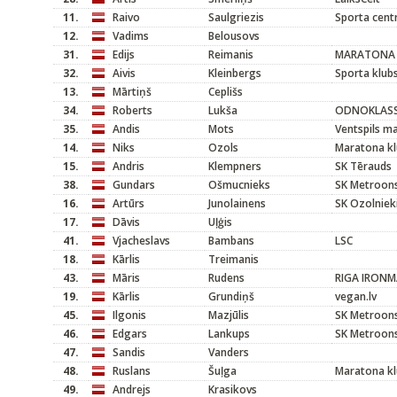
11.
Raivo
Saulgriezis
Sporta cent
12.
Vadims
Belousovs
31.
Edijs
Reimanis
MARATONA 
32.
Aivis
Kleinbergs
Sporta klubs
13.
Mārtiņš
Ceplišs
34.
Roberts
Lukša
ODNOKLASS
35.
Andis
Mots
Ventspils m
14.
Niks
Ozols
Maratona kl
15.
Andris
Klempners
SK Tērauds
38.
Gundars
Ošmucnieks
SK Metroons
16.
Artūrs
Junolainens
SK Ozolniek
17.
Dāvis
Uļģis
41.
Vjacheslavs
Bambans
LSC
18.
Kārlis
Treimanis
43.
Māris
Rudens
RIGA IRON
19.
Kārlis
Grundiņš
vegan.lv
45.
Ilgonis
Mazjūlis
SK Metroons
46.
Edgars
Lankups
SK Metroons
47.
Sandis
Vanders
48.
Ruslans
Šuļga
Maratona kl
49.
Andrejs
Krasikovs