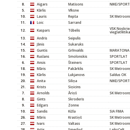
8.
Aigars
Matisons
NIKE/SPOR
5.
Kārlis
Vīksne
10.
Lauris
Repša
SK Metroons
11.
Loic
Sarrand
VSK Noskrien
12.
Kaspars
Tūbelis
vieglatlētik
13.
Andris
Seipulis
14.
Jānis
Sukaruks
15.
Guntis
Grīnvalds
MARATONA 
16.
Ruslans
Smolonskis
SPORTLAT
6.
Ansis
Šteiners
SPORTLAT
18.
Māris
Pakārklis
SK Metroons
19.
Kārlis
Lukjanovs
Saldus OK
20.
Anita
Siliņa
NIKE/SPOR
21.
Krists
Siņicins
7.
Arnolds
Āriņš
SK Metroons
8.
Gints
Skroderis
9.
Edgars
Zonne
10.
Sandis
Kižla
SIA FIMA
26.
Māris
Krastiņš
SK Metroons
27.
Ivars
Valtass
SK Metroons
28.
Artis
Smerliņš
LaiksCelt