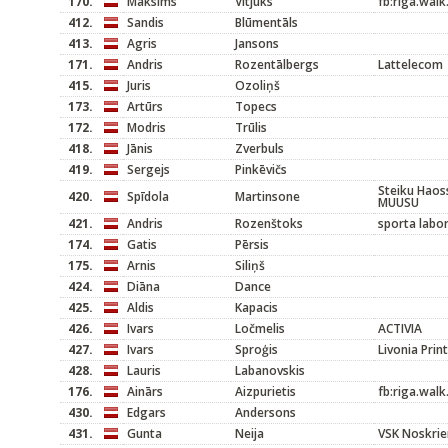
170.
Maksims
Vitjuks
fb:riga.walk
412.
Sandis
Blūmentāls
413.
Agris
Jansons
171.
Andris
Rozentālbergs
Lattelecom
415.
Juris
Ozoliņš
173.
Artūrs
Topecs
172.
Modris
Trūlis
418.
Jānis
Zverbuls
419.
Sergejs
Pinkēvičs
Steiku Haoss
420.
Spīdola
Martinsone
MUUSU
421.
Andris
Rozenštoks
sporta labor
174.
Gatis
Pērsis
175.
Arnis
Siliņš
424.
Diāna
Dance
425.
Aldis
Kapacis
426.
Ivars
Ločmelis
ACTIVIA
427.
Ivars
Sproģis
Livonia Print
428.
Lauris
Labanovskis
176.
Ainārs
Aizpurietis
fb:riga.walk
430.
Edgars
Andersons
431.
Gunta
Neija
VSK Noskrie