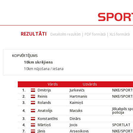
REZULTĀTI
Detalizēti rezultāti
|
PDF formātā
|
XLS formātā
KOPVĒRTĒJUMS
10km skrējiens
10km nūjošana / iešana
Vārds
Uzvārds
1.
Dmitrijs
Jurkevičs
NIKE/SPOR
2.
Reinis
Hartmanis
NIKE/SPOR
3.
Rolands
Kaimiņš
Jēkabpils sp
4.
Anatolijs
Macuks
policija
3.
Konstantīns
Dinārs
4.
Mārtiņš
Jocis
SPORTLAT
7.
Jānis
Arseņikovs
NIKE/SPOR