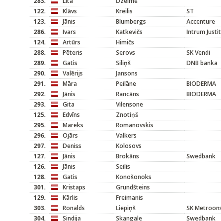
283.
Lita
Dzelme
122.
Klāvs
Kreilis
ST
123.
Jānis
Blumbergs
Accenture
286.
Ivars
Katkevičs
Intrum Justi
124.
Artūrs
Himičs
288.
Pēteris
Serovs
SK Vendi
289.
Gatis
Siliņš
DNB banka
290.
Valērijs
Jansons
291.
Māra
Peilāne
BIODERMA
292.
Jānis
Rancāns
BIODERMA
293.
Gita
Vilensone
125.
Edvīns
Znotiņš
295.
Mareks
Romanovskis
296.
Ojārs
Valkers
297.
Deniss
Kolosovs
127.
Jānis
Brokāns
Swedbank
126.
Jānis
Seilis
128.
Gatis
Konošonoks
301.
Kristaps
Grundšteins
129.
Kārlis
Freimanis
303.
Ronalds
Liepiņš
SK Metroons
304.
Sindija
Skangale
Swedbank