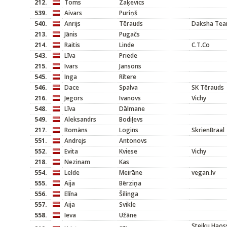
212.
Toms
Zaķevics
539.
Aivars
Puriņš
540.
Anrijs
Tērauds
Daksha Te
213.
Jānis
Pugačs
214.
Raitis
Linde
C.T.Co
543.
Līva
Priede
215.
Ivars
Jansons
545.
Inga
Rītere
546.
Dace
Spalva
SK Tērauds
216.
Jegors
Ivanovs
Vichy
548.
Līva
Dālmane
549.
Aleksandrs
Bodiļevs
217.
Romāns
Logins
SkrienBraal
551.
Andrejs
Antonovs
552.
Evita
Kviese
Vichy
218.
Nezinam
Kas
554.
Lelde
Meirāne
vegan.lv
555.
Aija
Bērziņa
556.
Elīna
Šilinga
557.
Aija
Svikle
558.
Ieva
Užāne
Steiku Haoss