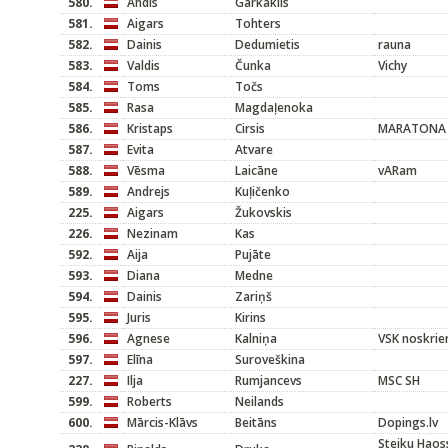
580.
Andis
Garkaklis
581.
Aigars
Tohters
582.
Dainis
Dedumietis
rauna
583.
Valdis
Čunka
Vichy
584.
Toms
Točs
585.
Rasa
Magdaļenoka
586.
Kristaps
Cirsis
MARATONA 
587.
Evita
Atvare
588.
Vēsma
Laicāne
vARam
589.
Andrejs
Kuļičenko
225.
Aigars
Žukovskis
226.
Nezinam
Kas
592.
Aija
Pujāte
593.
Diana
Medne
594.
Dainis
Zariņš
595.
Juris
Kirins
596.
Agnese
Kalniņa
VSK noskrie
597.
Elīna
Suroveškina
227.
Ilja
Rumjancevs
MSC SH
599.
Roberts
Neilands
600.
Mārcis-Klāvs
Beitāns
Dopings.lv
Steiku Haoss