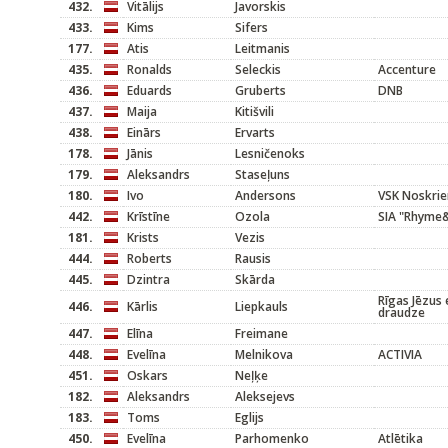
432.
Vitālijs
Javorskis
433.
Kims
Sifers
177.
Atis
Leitmanis
435.
Ronalds
Seleckis
Accenture
436.
Eduards
Gruberts
DNB
437.
Maija
Kitišvili
438.
Einārs
Ervarts
178.
Jānis
Lesničenoks
179.
Aleksandrs
Staseļuns
180.
Ivo
Andersons
VSK Noskrie
442.
Krīstīne
Ozola
SIA "Rhyme
181.
Krists
Vezis
444.
Roberts
Rausis
445.
Dzintra
Skārda
Rīgas Jēzus 
446.
Kārlis
Liepkauls
draudze
447.
Elīna
Freimane
448.
Evelīna
Melnikova
ACTIVIA
451.
Oskars
Neļķe
182.
Aleksandrs
Aleksejevs
183.
Toms
Eglijs
450.
Evelīna
Parhomenko
Atlētika