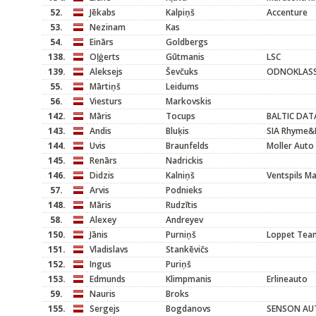
52.
Jēkabs
Kalpiņš
Accenture
53.
Nezinam
Kas
54.
Einārs
Goldbergs
138.
Oļģerts
Gūtmanis
LSC
139.
Aleksejs
Ševčuks
ODNOKLASS
55.
Mārtiņš
Leidums
56.
Viesturs
Markovskis
142.
Māris
Tocups
BALTIC DAT
143.
Andis
Bluķis
SIA Rhyme&
144.
Uvis
Braunfelds
Moller Auto 
145.
Renārs
Nadrickis
146.
Didzis
Kalniņš
Ventspils M
57.
Arvis
Podnieks
148.
Māris
Rudzītis
58.
Alexey
Andreyev
150.
Jānis
Purniņš
Loppet Team
151.
Vladislavs
Stankēvičs
152.
Ingus
Puriņš
153.
Edmunds
Klimpmanis
Erlineauto
59.
Nauris
Broks
155.
Sergejs
Bogdanovs
SENSON AU