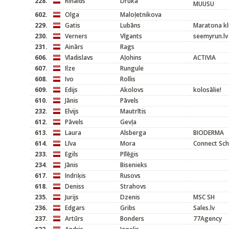
228.
Rinalds
Druka
MUUSU
602.
Olga
Maloļetnikova
229.
Gatis
Lubāns
Maratona kl
230.
Verners
Vīgants
seemyrun.lv
231.
Ainārs
Rags
606.
Vladislavs
Aļohins
ACTIVIA
607.
Ilze
Rungule
608.
Ivo
Rollis
609.
Edijs
Akolovs
kolosālie!
610.
Jānis
Pāvels
232.
Elvijs
Mautrītis
612.
Pāvels
Gevļa
613.
Laura
Alsberga
BIODERMA
614.
Līva
Mora
Connect Schn
233.
Egils
Pīlēģis
234.
Jānis
Bisenieks
617.
Indriķis
Rusovs
618.
Deniss
Strahovs
235.
Jurijs
Dzenis
MSC SH
236.
Edgars
Gribs
Sales.lv
237.
Artūrs
Bonders
77Agency