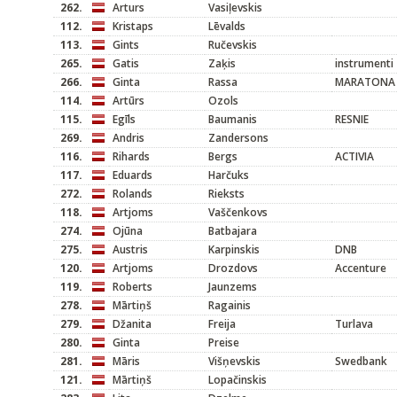
262.
Arturs
Vasiļevskis
112.
Kristaps
Lēvalds
113.
Gints
Ručevskis
265.
Gatis
Zaķis
instrumenti
266.
Ginta
Rassa
MARATONA 
114.
Artūrs
Ozols
115.
Egīls
Baumanis
RESNIE
269.
Andris
Zandersons
116.
Rihards
Bergs
ACTIVIA
117.
Eduards
Harčuks
272.
Rolands
Rieksts
118.
Artjoms
Vaščenkovs
274.
Ojūna
Batbajara
275.
Austris
Karpinskis
DNB
120.
Artjoms
Drozdovs
Accenture
119.
Roberts
Jaunzems
278.
Mārtiņš
Ragainis
279.
Džanita
Freija
Turlava
280.
Ginta
Preise
281.
Māris
Višņevskis
Swedbank
121.
Mārtiņš
Lopačinskis