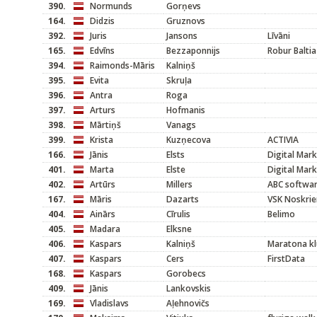
390.
Normunds
Gorņevs
164.
Didzis
Gruznovs
392.
Juris
Jansons
Līvāni
165.
Edvīns
Bezzaponnijs
Robur Baltia
394.
Raimonds-Māris
Kalniņš
395.
Evita
Skruļa
396.
Antra
Roga
397.
Arturs
Hofmanis
398.
Mārtiņš
Vanags
399.
Krista
Kuzņecova
ACTIVIA
166.
Jānis
Elsts
Digital Mar
401.
Marta
Elste
Digital Mar
402.
Artūrs
Millers
ABC softwa
167.
Māris
Dazarts
VSK Noskrie
404.
Ainārs
Cīrulis
Belimo
405.
Madara
Elksne
406.
Kaspars
Kalniņš
Maratona kl
407.
Kaspars
Cers
FirstData
168.
Kaspars
Gorobecs
409.
Jānis
Lankovskis
169.
Vladislavs
Aļehnovičs