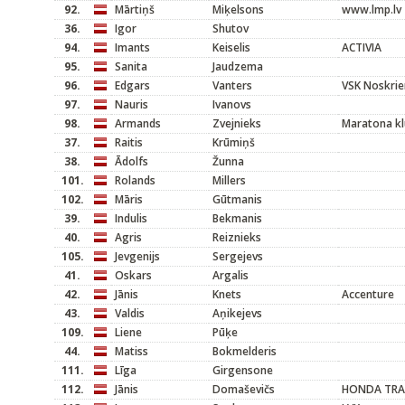
92.
Mārtiņš
Miķelsons
www.lmp.lv
36.
Igor
Shutov
94.
Imants
Keiselis
ACTIVIA
95.
Sanita
Jaudzema
96.
Edgars
Vanters
VSK Noskrie
97.
Nauris
Ivanovs
98.
Armands
Zvejnieks
Maratona kl
37.
Raitis
Krūmiņš
38.
Ādolfs
Žunna
101.
Rolands
Millers
102.
Māris
Gūtmanis
39.
Indulis
Bekmanis
40.
Agris
Reiznieks
105.
Jevgenijs
Sergejevs
41.
Oskars
Argalis
42.
Jānis
Knets
Accenture
43.
Valdis
Aņikejevs
109.
Liene
Pūķe
44.
Matiss
Bokmelderis
111.
Līga
Girgensone
112.
Jānis
Domaševičs
HONDA TRA