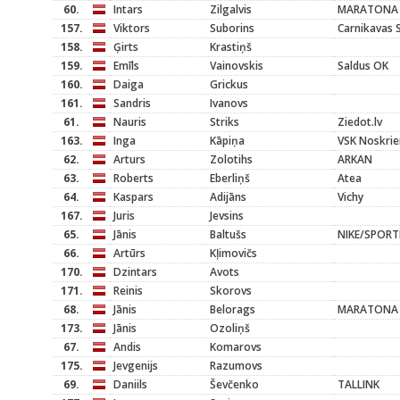
60.
Intars
Zilgalvis
MARATONA 
157.
Viktors
Suborins
Carnikavas 
158.
Ģirts
Krastiņš
159.
Emīls
Vainovskis
Saldus OK
160.
Daiga
Grickus
161.
Sandris
Ivanovs
61.
Nauris
Striks
Ziedot.lv
163.
Inga
Kāpiņa
VSK Noskrie
62.
Arturs
Zolotihs
ARKAN
63.
Roberts
Eberliņš
Atea
64.
Kaspars
Adijāns
Vichy
167.
Juris
Jevsins
65.
Jānis
Baltušs
NIKE/SPOR
66.
Artūrs
Kļimovičs
170.
Dzintars
Avots
171.
Reinis
Skorovs
68.
Jānis
Belorags
MARATONA 
173.
Jānis
Ozoliņš
67.
Andis
Komarovs
175.
Jevgenijs
Razumovs
69.
Daniils
Ševčenko
TALLINK