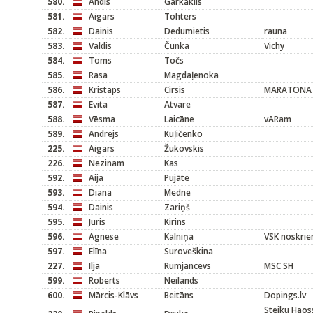
580.
Andis
Garkaklis
581.
Aigars
Tohters
582.
Dainis
Dedumietis
rauna
583.
Valdis
Čunka
Vichy
584.
Toms
Točs
585.
Rasa
Magdaļenoka
586.
Kristaps
Cirsis
MARATONA 
587.
Evita
Atvare
588.
Vēsma
Laicāne
vARam
589.
Andrejs
Kuļičenko
225.
Aigars
Žukovskis
226.
Nezinam
Kas
592.
Aija
Pujāte
593.
Diana
Medne
594.
Dainis
Zariņš
595.
Juris
Kirins
596.
Agnese
Kalniņa
VSK noskrie
597.
Elīna
Suroveškina
227.
Ilja
Rumjancevs
MSC SH
599.
Roberts
Neilands
600.
Mārcis-Klāvs
Beitāns
Dopings.lv
Steiku Haoss