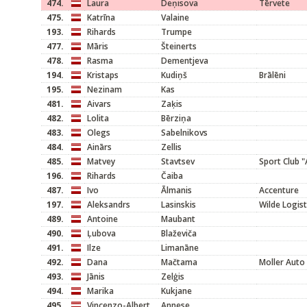
474.
Laura
Deņisova
Tērvete
475.
Katrīna
Valaine
193.
Rihards
Trumpe
477.
Māris
Šteinerts
478.
Rasma
Dementjeva
194.
Kristaps
Kudiņš
Brālēni
195.
Nezinam
Kas
481.
Aivars
Zaķis
482.
Lolita
Bērziņa
483.
Olegs
Sabelnikovs
484.
Ainārs
Zellis
485.
Matvey
Stavtsev
Sport Club "
196.
Rihards
Čaiba
487.
Ivo
Ālmanis
Accenture
197.
Aleksandrs
Lasinskis
Wilde Logist
489.
Antoine
Maubant
490.
Ļubova
Blaževiča
491.
Ilze
Limanāne
492.
Dana
Mačtama
Moller Auto 
493.
Jānis
Zelģis
494.
Marika
Kukjane
495.
Vincenzo-Albert
Annese