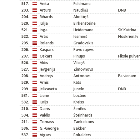
517.
Anita
Feldmane
203.
Artūrs
Naudiņš
DNB
204.
Rihards
Āboltiņš
520.
Jūlija
Birkenšteine
521.
Inga
Heidemane
SK Katrīna
522.
Artis
Iesmiņš
Noskrien.lv
205.
Rolands
Gradovskis
206.
Kaspars
Povozajevs
207.
Oskars
Pinups
Fiksie pulver
526.
Aldis
Vilciņš
527.
Jevgenijs
Zimovnovs
208.
Andrejs
Antonovs
Pa vienam
529.
Arnis
Rāts
209.
Jelizaveta
Junele
DNB
531.
Liene
Locāne
532.
Jurijs
Kreiss
210.
Dairis
Šimēns
534.
Valdis
Šteinhards
211.
Tomass
Tankelsons
536.
G.-George
Bakker
537.
Aigars
Bokalders