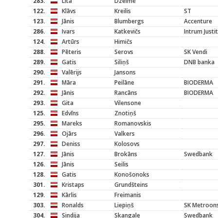
283.
Lita
Dzelme
122.
Klāvs
Kreilis
ST
123.
Jānis
Blumbergs
Accenture
286.
Ivars
Katkevičs
Intrum Justi
124.
Artūrs
Himičs
288.
Pēteris
Serovs
SK Vendi
289.
Gatis
Siliņš
DNB banka
290.
Valērijs
Jansons
291.
Māra
Peilāne
BIODERMA
292.
Jānis
Rancāns
BIODERMA
293.
Gita
Vilensone
125.
Edvīns
Znotiņš
295.
Mareks
Romanovskis
296.
Ojārs
Valkers
297.
Deniss
Kolosovs
127.
Jānis
Brokāns
Swedbank
126.
Jānis
Seilis
128.
Gatis
Konošonoks
301.
Kristaps
Grundšteins
129.
Kārlis
Freimanis
303.
Ronalds
Liepiņš
SK Metroons
304.
Sindija
Skangale
Swedbank