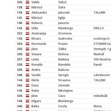
326.
Valdis
Saliņš
138.
Mārtiņš
Šulte
139.
Aleksandrs
Jakovels
TALLINK
141.
Mārtiņš
Eglijs
140.
Roberts
Jansons
142.
Uldis
Kleinbergs
ISBS.LV
332.
Anastasija
Gromova
143.
Ritvars
Gedrovičs
socktoys.lv
334.
Normunds
Prunte
STOKKER t
335.
Jānis
Zālīte
Ventspils 1.
336.
Viviana
Kirilova
Medrull
337.
Linda
Beldava
VSK Noskrie
338.
Ronalds
Mandelis
Raseli
339.
Andris
Baikovs
340.
Sandis
Sproģis
Lattelecom
144.
Kārlis
Straume
TALLINK
342.
Dace
Ziemele
145.
Raitis
Nikolajevs
344.
Jānis
Caics
individuāli
146.
Edgars
Blumbergs
346.
Baiba
Ozola
Mona