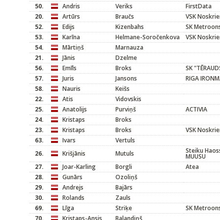
50.
Andris
Veriks
FirstData
20.
Artūrs
Braučs
VSK Noskrie
52.
Edijs
Kizenbahs
SK Metroons
53.
Karīna
Helmane-Soročenkova
VSK Noskrie
54.
Mārtiņš
Marnauza
21.
Jānis
Dzelme
56.
Emīls
Broks
SK "TĒRAUD
57.
Juris
Jansons
RIGA IRONM
58.
Nauris
Keišs
22.
Atis
Vidovskis
25.
Anatolijs
Purviņš
ACTIVIA
24.
Kristaps
Broks
23.
Kristaps
Broks
VSK Noskrie
63.
Ivars
Vertuls
Steiku Haoss
26.
Krišjānis
Mutuls
MUUSU
27.
Joar-Karling
Borgli
Atea
28.
Gunārs
Ozoliņš
29.
Andrejs
Bajārs
30.
Rolands
Zauls
69.
Līga
Striķe
SK Metroons
70.
Kristaps-Ansis
Balandiņš