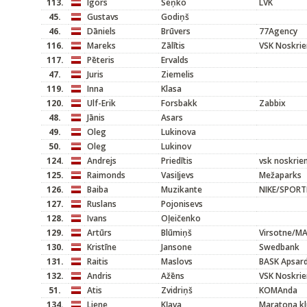
113.
Igors
Seņko
LVK
45.
Gustavs
Godiņš
46.
Dāniels
Brūvers
77Agency
116.
Mareks
Zālītis
VSK Noskrie
117.
Pēteris
Ervalds
47.
Juris
Ziemelis
119.
Inna
Klasa
120.
Ulf-Erik
Forsbakk
Zabbix
48.
Jānis
Asars
49.
Oleg
Lukinova
50.
Oleg
Lukinov
124.
Andrejs
Priedītis
vsk noskrie
125.
Raimonds
Vasiļjevs
Mežaparks
126.
Baiba
Muzikante
NIKE/SPOR
127.
Ruslans
Pojonisevs
128.
Ivans
Oļeičenko
129.
Artūrs
Blūmiņš
Virsotne/
130.
Kristīne
Jansone
Swedbank
131.
Raitis
Maslovs
BASK Apsar
132.
Andris
Ažēns
VSK Noskrie
51.
Atis
Zvidriņš
KOMAnda
134.
Liene
Kļava
Maratona kl