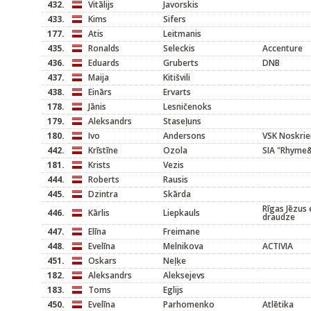
432.
Vitālijs
Javorskis
433.
Kims
Sifers
177.
Atis
Leitmanis
435.
Ronalds
Seleckis
Accenture
436.
Eduards
Gruberts
DNB
437.
Maija
Kitišvili
438.
Einārs
Ervarts
178.
Jānis
Lesničenoks
179.
Aleksandrs
Staseļuns
180.
Ivo
Andersons
VSK Noskrie
442.
Krīstīne
Ozola
SIA "Rhyme
181.
Krists
Vezis
444.
Roberts
Rausis
445.
Dzintra
Skārda
Rīgas Jēzus 
446.
Kārlis
Liepkauls
draudze
447.
Elīna
Freimane
448.
Evelīna
Melnikova
ACTIVIA
451.
Oskars
Neļķe
182.
Aleksandrs
Aleksejevs
183.
Toms
Eglijs
450.
Evelīna
Parhomenko
Atlētika