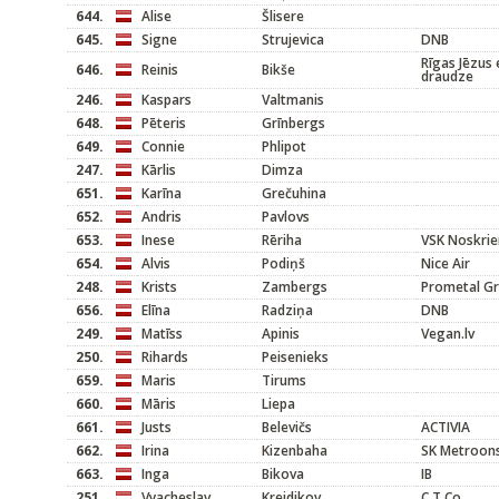
644.
Alise
Šlisere
645.
Signe
Strujevica
DNB
Rīgas Jēzus 
646.
Reinis
Bikše
draudze
246.
Kaspars
Valtmanis
648.
Pēteris
Grīnbergs
649.
Connie
Phlipot
247.
Kārlis
Dimza
651.
Karīna
Grečuhina
652.
Andris
Pavlovs
653.
Inese
Rēriha
VSK Noskrie
654.
Alvis
Podiņš
Nice Air
248.
Krists
Zambergs
Prometal G
656.
Elīna
Radziņa
DNB
249.
Matīss
Apinis
Vegan.lv
250.
Rihards
Peisenieks
659.
Maris
Tirums
660.
Māris
Liepa
661.
Justs
Belevičs
ACTIVIA
662.
Irina
Kizenbaha
SK Metroons
663.
Inga
Bikova
IB
251.
Vyacheslav
Kreidikov
C.T.Co