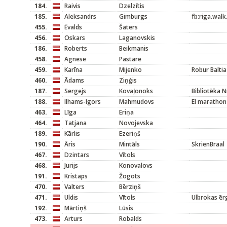
184.
Raivis
Dzelzītis
185.
Aleksandrs
Gimburgs
fb:riga.walk
455.
Ēvalds
Šaters
456.
Oskars
Laganovskis
186.
Roberts
Beikmanis
458.
Agnese
Pastare
459.
Karīna
Mijenko
Robur Baltia
460.
Ādams
Ziņģis
187.
Sergejs
Kovaļonoks
Bibliotēka N
188.
Ilhams-Igors
Mahmudovs
El marathon
463.
Līga
Eriņa
464.
Tatjana
Novojevska
189.
Kārlis
Ezeriņš
190.
Āris
Mintāls
SkrienBraal
467.
Dzintars
Vītols
468.
Jurijs
Konovalovs
191.
Kristaps
Žogots
470.
Valters
Bērziņš
471.
Uldis
Vītols
Ulbrokas ērg
192.
Mārtiņš
Lūsis
473.
Arturs
Robalds