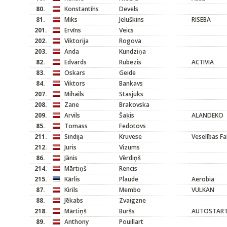
80.
Konstantīns
Devels
81.
Miks
Jeluškins
RISEBA
201.
Ervīns
Veics
202.
Viktorija
Rogova
203.
Anda
Kundziņa
82.
Edvards
Rubezis
ACTIVIA
83.
Oskars
Geide
84.
Viktors
Bankavs
207.
Mihails
Stasjuks
208.
Zane
Brakovska
209.
Arvils
Šaķis
ALANDEKO
85.
Tomass
Fedotovs
211.
Sindija
Kruvese
Veselības Fa
212.
Juris
Vizums
86.
Jānis
Vērdiņš
214.
Mārtiņš
Rencis
215.
Kārlis
Plaude
Aerobia
87.
Kirils
Membo
VULKAN
88.
Jēkabs
Zvaigzne
218.
Mārtiņš
Buršs
AUTOSTART
89.
Anthony
Pouillart