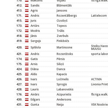
170.
Maksims
Vitjuks
fb:riga.walk
412.
Sandis
Blūmentāls
413.
Agris
Jansons
171.
Andris
Rozentālbergs
Lattelecom
415.
Juris
Ozoliņš
173.
Artūrs
Topecs
172.
Modris
Trūlis
418.
Jānis
Zverbuls
419.
Sergejs
Pinkēvičs
Steiku Haoss
420.
Spīdola
Martinsone
MUUSU
421.
Andris
Rozenštoks
sporta labor
174.
Gatis
Pērsis
175.
Arnis
Siliņš
424.
Diāna
Dance
425.
Aldis
Kapacis
426.
Ivars
Ločmelis
ACTIVIA
427.
Ivars
Sproģis
Livonia Print
428.
Lauris
Labanovskis
176.
Ainārs
Aizpurietis
fb:riga.walk
430.
Edgars
Andersons
431.
Gunta
Neija
VSK Noskrie