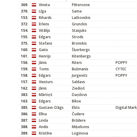
369.
Vineta
Pētersone
370.
Līga
Sama
153.
Rihards
Latkovskis
372.
Erlens
Grunckis
154.
Vitālijs
Stasjuks
155.
Edgars
Strods
375.
Stefans
Bronskis
160.
Gatis
Šķerbergs
161.
Henrijs
Kitenbergs
156.
Jānis
Riters
POPPY
159.
Toms
Bušmanis
CYTEC
158.
Edgars
Jurgevičs
POPPY
157.
Viesturs
Saldavs
162.
Jānis
Ziediņš
383.
Mārtiņš
Daņilovs
163.
Edgars
Bikse
385.
Gustavs-Dāgs
Elsts
Digital Mar
386.
Elīna
Čudere
387.
Linda
Brūdere
388.
Andis
Miķelsons
389.
Kristīne
Loginova