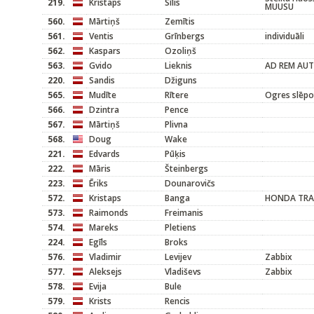
219.
Kristaps
Sīlis
MUUSU
560.
Mārtiņš
Zemītis
561.
Ventis
Grīnbergs
individuāli
562.
Kaspars
Ozoliņš
563.
Gvido
Lieknis
AD REM AU
220.
Sandis
Džiguns
565.
Mudīte
Rītere
Ogres slēpo
566.
Dzintra
Pence
567.
Mārtiņš
Plivna
568.
Doug
Wake
221.
Edvards
Pūķis
222.
Māris
Šteinbergs
223.
Ēriks
Dounarovičs
572.
Kristaps
Banga
HONDA TRA
573.
Raimonds
Freimanis
574.
Mareks
Pletiens
224.
Egīls
Broks
576.
Vladimir
Levijev
Zabbix
577.
Aleksejs
Vladiševs
Zabbix
578.
Evija
Bule
579.
Krists
Rencis