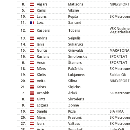
8.
Aigars
Matisons
NIKE/SPOR
5.
Kārlis
Vīksne
10.
Lauris
Repša
SK Metroons
11.
Loic
Sarrand
VSK Noskrien
12.
Kaspars
Tūbelis
vieglatlētik
13.
Andris
Seipulis
14.
Jānis
Sukaruks
15.
Guntis
Grīnvalds
MARATONA 
16.
Ruslans
Smolonskis
SPORTLAT
6.
Ansis
Šteiners
SPORTLAT
18.
Māris
Pakārklis
SK Metroons
19.
Kārlis
Lukjanovs
Saldus OK
20.
Anita
Siliņa
NIKE/SPOR
21.
Krists
Siņicins
7.
Arnolds
Āriņš
SK Metroons
8.
Gints
Skroderis
9.
Edgars
Zonne
10.
Sandis
Kižla
SIA FIMA
26.
Māris
Krastiņš
SK Metroons
27.
Ivars
Valtass
SK Metroons
28.
Artis
Smerliņš
LaiksCelt