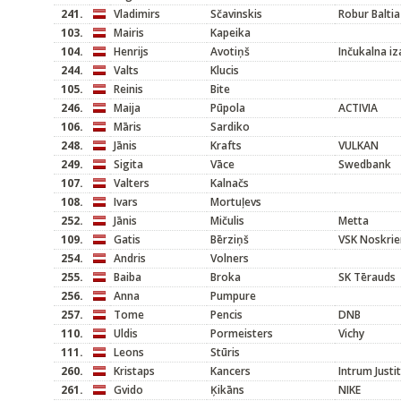
241.
Vladimirs
Sčavinskis
Robur Baltia
103.
Mairis
Kapeika
104.
Henrijs
Avotiņš
Inčukalna i
244.
Valts
Klucis
105.
Reinis
Bite
246.
Maija
Pūpola
ACTIVIA
106.
Māris
Sardiko
248.
Jānis
Krafts
VULKAN
249.
Sigita
Vāce
Swedbank
107.
Valters
Kalnačs
108.
Ivars
Mortuļevs
252.
Jānis
Mičulis
Metta
109.
Gatis
Bērziņš
VSK Noskrie
254.
Andris
Volners
255.
Baiba
Broka
SK Tērauds
256.
Anna
Pumpure
257.
Tome
Pencis
DNB
110.
Uldis
Pormeisters
Vichy
111.
Leons
Stūris
260.
Kristaps
Kancers
Intrum Justi
261.
Gvido
Ķikāns
NIKE