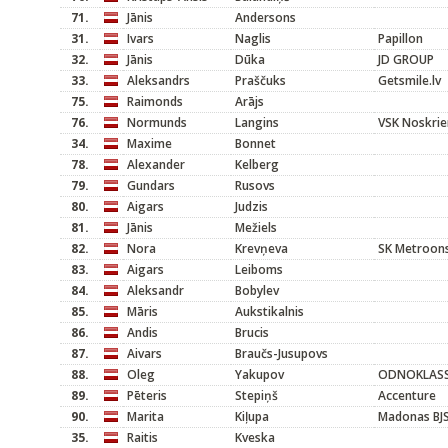
71.
Jānis
Andersons
31.
Ivars
Naglis
Papillon
32.
Jānis
Dūka
JD GROUP
33.
Aleksandrs
Praščuks
Getsmile.lv
75.
Raimonds
Arājs
76.
Normunds
Langins
VSK Noskrie
34.
Maxime
Bonnet
78.
Alexander
Kelberg
79.
Gundars
Rusovs
80.
Aigars
Judzis
81.
Jānis
Mežiels
82.
Nora
Krevņeva
SK Metroons
83.
Aigars
Leiboms
84.
Aleksandr
Bobylev
85.
Māris
Aukstikalnis
86.
Andis
Brucis
87.
Aivars
Braučs-Jusupovs
88.
Oleg
Yakupov
ODNOKLASS
89.
Pēteris
Stepiņš
Accenture
90.
Marita
Kiļupa
Madonas BJ
35.
Raitis
Kveska