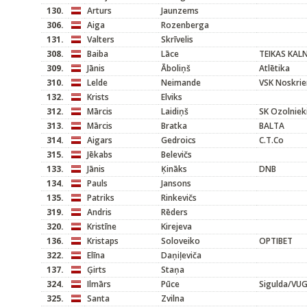
130.
Arturs
Jaunzems
306.
Aiga
Rozenberga
131.
Valters
Skrīvelis
308.
Baiba
Lāce
TEIKAS KAL
309.
Jānis
Āboliņš
Atlētika
310.
Lelde
Neimande
VSK Noskrie
132.
Krists
Elviks
312.
Mārcis
Laidiņš
SK Ozolniek
313.
Mārcis
Bratka
BALTA
314.
Aigars
Gedroics
C.T.Co
315.
Jēkabs
Belevičs
133.
Jānis
Ķināks
DNB
134.
Pauls
Jansons
135.
Patriks
Rinkevičs
319.
Andris
Rēders
320.
Kristīne
Kirejeva
136.
Kristaps
Soloveiko
OPTIBET
322.
Elīna
Daņiļeviča
137.
Ģirts
Staņa
324.
Ilmārs
Pūce
Sigulda/VU
325.
Santa
Zvilna