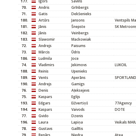
177.
Igors
Savins
70.
Andris
Grīnbergs
71.
Gatis
Dekšenieks
180.
Artūrs
Jansons
Ventspils M
181.
Jānis
Šnepste
SK Metroons
182.
Jānis
Veinbergs
183.
Slawomir
Mackowiak
72.
Andrejs
Paisums
73.
Mārcis
Ūdris
186.
Ludmila
Joce
74.
Vladimirs
Jekimovs
LUKOIL
188.
Reinis
Upenieks
189.
Vents
Aperāns
SPORTLAN
190.
Andrejs
Gamigs
76.
Denis
Aļeksejevs
75.
Kaspars
Eglijs
193.
Edgars
Eižvertiņš
77Agency
194.
Kaspars
Vaivods
DOTE
77.
Gvido
Dzenis
196.
Laura
Lapiņa
Veikals MA
78.
Gustavs
Gailītis
79.
Renārs
Niedra
Atea