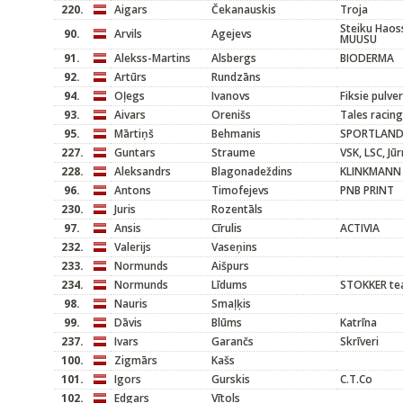
220.
Aigars
Čekanauskis
Troja
Steiku Haoss
90.
Arvils
Agejevs
MUUSU
91.
Alekss-Martins
Alsbergs
BIODERMA
92.
Artūrs
Rundzāns
94.
Oļegs
Ivanovs
Fiksie pulver
93.
Aivars
Orenišs
Tales racing
95.
Mārtiņš
Behmanis
SPORTLAN
227.
Guntars
Straume
VSK, LSC, Jū
228.
Aleksandrs
Blagonadeždins
KLINKMANN
96.
Antons
Timofejevs
PNB PRINT
230.
Juris
Rozentāls
97.
Ansis
Cīrulis
ACTIVIA
232.
Valerijs
Vaseņins
233.
Normunds
Aišpurs
234.
Normunds
Līdums
STOKKER t
98.
Nauris
Smaļķis
99.
Dāvis
Blūms
Katrīna
237.
Ivars
Garančs
Skrīveri
100.
Zigmārs
Kašs
101.
Igors
Gurskis
C.T.Co
102.
Edgars
Vītols