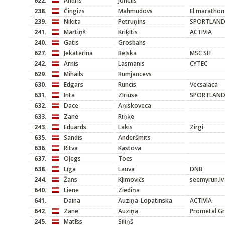
622.
Andris
Jonelis
238.
Čingizs
Mahmudovs
El marathon
239.
Nikita
Petruņins
SPORTLAN
241.
Mārtiņš
Kriķītis
ACTIVIA
240.
Gatis
Grosbahs
627.
Jekaterina
Beļska
MSC SH
242.
Arnis
Lasmanis
CYTEC
629.
Mihails
Rumjancevs
630.
Edgars
Runcis
Vecsalaca
631.
Inta
Zīriuse
SPORTLAN
632.
Dace
Aņiskoveca
633.
Zane
Riņķe
243.
Eduards
Lakis
Zirgi
635.
Sandis
Anderšmits
636.
Ritva
Kastova
637.
Oļegs
Tocs
638.
Līga
Lauva
DNB
244.
Žans
Kļimovičs
seemyrun.lv
640.
Liene
Ziediņa
641.
Daina
Auziņa-Lopatinska
ACTIVIA
642.
Zane
Auziņa
Prometal G
245.
Matīss
Siliņš