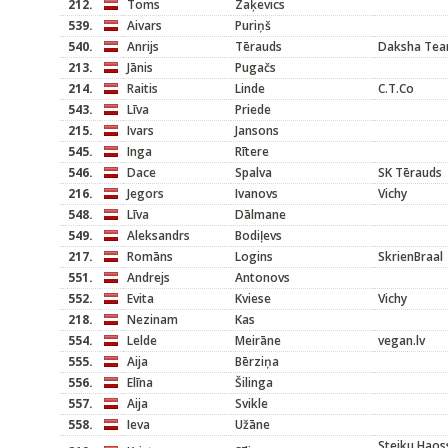
212.
Toms
Zaķevics
539.
Aivars
Puriņš
540.
Anrijs
Tērauds
Daksha Te
213.
Jānis
Pugačs
214.
Raitis
Linde
C.T.Co
543.
Līva
Priede
215.
Ivars
Jansons
545.
Inga
Rītere
546.
Dace
Spalva
SK Tērauds
216.
Jegors
Ivanovs
Vichy
548.
Līva
Dālmane
549.
Aleksandrs
Bodiļevs
217.
Romāns
Logins
SkrienBraal
551.
Andrejs
Antonovs
552.
Evita
Kviese
Vichy
218.
Nezinam
Kas
554.
Lelde
Meirāne
vegan.lv
555.
Aija
Bērziņa
556.
Elīna
Šilinga
557.
Aija
Svikle
558.
Ieva
Užāne
Steiku Haoss