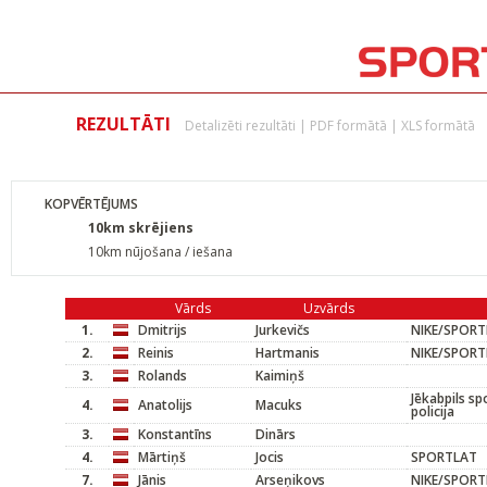
REZULTĀTI
Detalizēti rezultāti
|
PDF formātā
|
XLS formātā
KOPVĒRTĒJUMS
10km skrējiens
10km nūjošana / iešana
Vārds
Uzvārds
1.
Dmitrijs
Jurkevičs
NIKE/SPOR
2.
Reinis
Hartmanis
NIKE/SPOR
3.
Rolands
Kaimiņš
Jēkabpils sp
4.
Anatolijs
Macuks
policija
3.
Konstantīns
Dinārs
4.
Mārtiņš
Jocis
SPORTLAT
7.
Jānis
Arseņikovs
NIKE/SPOR