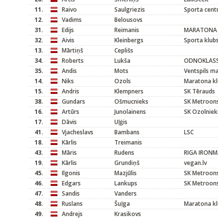
11.
Raivo
Saulgriezis
Sporta cent
12.
Vadims
Belousovs
31.
Edijs
Reimanis
MARATONA 
32.
Aivis
Kleinbergs
Sporta klubs
13.
Mārtiņš
Ceplišs
34.
Roberts
Lukša
ODNOKLASS
35.
Andis
Mots
Ventspils m
14.
Niks
Ozols
Maratona kl
15.
Andris
Klempners
SK Tērauds
38.
Gundars
Ošmucnieks
SK Metroons
16.
Artūrs
Junolainens
SK Ozolniek
17.
Dāvis
Uļģis
41.
Vjacheslavs
Bambans
LSC
18.
Kārlis
Treimanis
43.
Māris
Rudens
RIGA IRON
19.
Kārlis
Grundiņš
vegan.lv
45.
Ilgonis
Mazjūlis
SK Metroons
46.
Edgars
Lankups
SK Metroons
47.
Sandis
Vanders
48.
Ruslans
Šuļga
Maratona kl
49.
Andrejs
Krasikovs