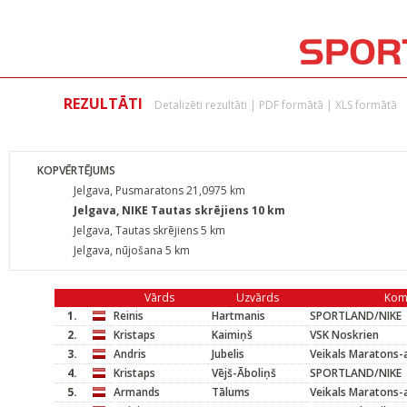
REZULTĀTI
Detalizēti rezultāti
|
PDF formātā
|
XLS formātā
KOPVĒRTĒJUMS
Jelgava, Pusmaratons 21,0975 km
Jelgava, NIKE Tautas skrējiens 10 km
Jelgava, Tautas skrējiens 5 km
Jelgava, nūjošana 5 km
Vārds
Uzvārds
Kom
1.
Reinis
Hartmanis
SPORTLAND/NIKE
2.
Kristaps
Kaimiņš
VSK Noskrien
3.
Andris
Jubelis
Veikals Maratons-
4.
Kristaps
Vējš-Āboliņš
SPORTLAND/NIKE
5.
Armands
Tālums
Veikals Maratons-