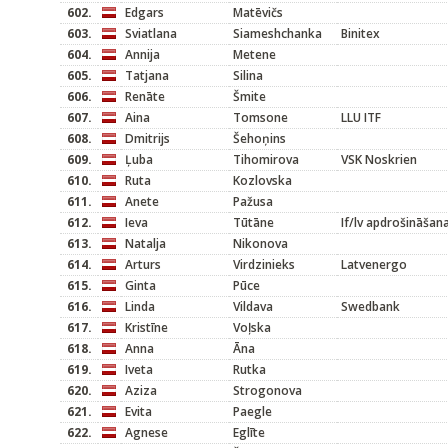
602.
Edgars
Matēvičs
603.
Sviatlana
Siameshchanka
Binitex
604.
Annija
Metene
605.
Tatjana
Silina
606.
Renāte
Šmite
607.
Aina
Tomsone
LLU ITF
608.
Dmitrijs
Šehoņins
609.
Ļuba
Tihomirova
VSK Noskrien
610.
Ruta
Kozlovska
611.
Anete
Pažusa
612.
Ieva
Tūtāne
If/lv apdrošināšan
613.
Natalja
Nikonova
614.
Arturs
Virdzinieks
Latvenergo
615.
Ginta
Pūce
616.
Linda
Vildava
Swedbank
617.
Kristīne
Voļska
618.
Anna
Āna
619.
Iveta
Rutka
620.
Aziza
Strogonova
621.
Evita
Paegle
622.
Agnese
Eglīte