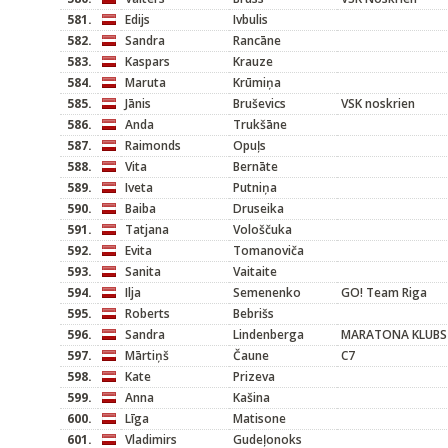
581.
Edijs
Ivbulis
582.
Sandra
Rancāne
583.
Kaspars
Krauze
584.
Maruta
Krūmiņa
585.
Jānis
Bruševics
VSK noskrien
586.
Anda
Trukšāne
587.
Raimonds
Opuļs
588.
Vita
Bernāte
589.
Iveta
Putniņa
590.
Baiba
Druseika
591.
Tatjana
Vološčuka
592.
Evita
Tomanoviča
593.
Sanita
Vaitaite
594.
Ilja
Semenenko
GO! Team Riga
595.
Roberts
Bebrišs
596.
Sandra
Lindenberga
MARATONA KLUBS
597.
Mārtiņš
Čaune
C7
598.
Kate
Prizeva
599.
Anna
Kašina
600.
Līga
Matisone
601.
Vladimirs
Gudeļonoks