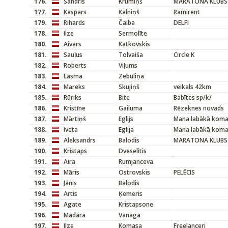
176.
Sandris
Krūmiņš
MARATONA KLUBS
177.
Kaspars
Kalniņš
Ramirent
179.
Rihards
Čaiba
DELFI
178.
Ilze
Sermolīte
180.
Aivars
Katkovskis
181.
Sauļus
Tolvaiša
Circle K
182.
Roberts
Viļums
183.
Lāsma
Zebuliņa
184.
Mareks
Skujiņš
veikals 42km
185.
Rūriks
Bite
Babītes sp/k/
186.
Kristīne
Gailuma
Rēzeknes novads
187.
Mārtiņš
Eglijs
Mana labākā kom
188.
Iveta
Eglija
Mana labākā kom
189.
Aleksandrs
Balodis
MARATONA KLUBS
190.
Kristaps
Dveselitis
191.
Aira
Rumjanceva
192.
Māris
Ostrovskis
PELĒCIS
193.
Jānis
Balodis
194.
Artis
Ķemeris
195.
Agate
Kristapsone
196.
Madara
Vanaga
197.
Ilze
Komasa
Freelanceri