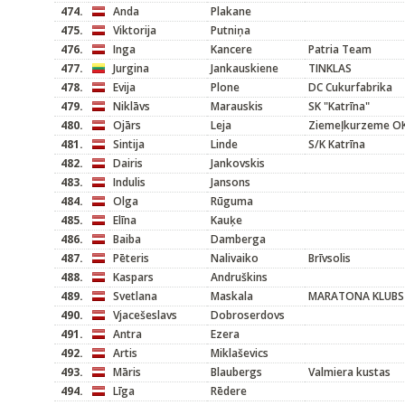
474.
Anda
Plakane
475.
Viktorija
Putniņa
476.
Inga
Kancere
Patria Team
477.
Jurgina
Jankauskiene
TINKLAS
478.
Evija
Plone
DC Cukurfabrika
479.
Niklāvs
Marauskis
SK "Katrīna"
480.
Ojārs
Leja
Ziemeļkurzeme O
481.
Sintija
Linde
S/K Katrīna
482.
Dairis
Jankovskis
483.
Indulis
Jansons
484.
Olga
Rūguma
485.
Elīna
Kauķe
486.
Baiba
Damberga
487.
Pēteris
Nalivaiko
Brīvsolis
488.
Kaspars
Andruškins
489.
Svetlana
Maskala
MARATONA KLUBS
490.
Vjacešeslavs
Dobroserdovs
491.
Antra
Ezera
492.
Artis
Miklaševics
493.
Māris
Blaubergs
Valmiera kustas
494.
Līga
Rēdere