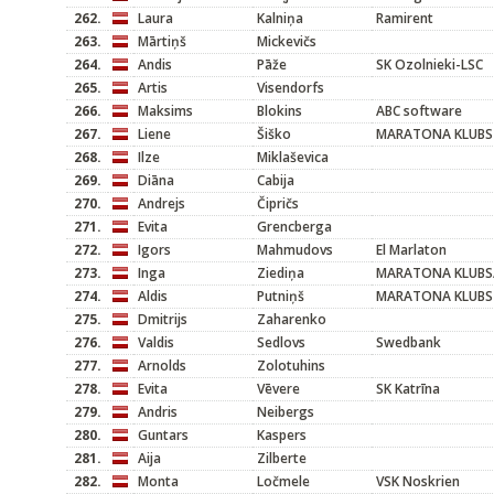
262.
Laura
Kalniņa
Ramirent
263.
Mārtiņš
Mickevičs
264.
Andis
Pāže
SK Ozolnieki-LSC
265.
Artis
Visendorfs
266.
Maksims
Blokins
ABC software
267.
Liene
Šiško
MARATONA KLUBS
268.
Ilze
Miklaševica
269.
Diāna
Cabija
270.
Andrejs
Čipričs
271.
Evita
Grencberga
272.
Igors
Mahmudovs
El Marlaton
273.
Inga
Ziediņa
MARATONA KLUBS/
274.
Aldis
Putniņš
MARATONA KLUBS
275.
Dmitrijs
Zaharenko
276.
Valdis
Sedlovs
Swedbank
277.
Arnolds
Zolotuhins
278.
Evita
Vēvere
SK Katrīna
279.
Andris
Neibergs
280.
Guntars
Kaspers
281.
Aija
Zilberte
282.
Monta
Ločmele
VSK Noskrien