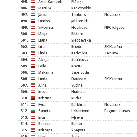
495.
Artis-Samuels
Plāciņs
496.
Mārtiņš
Bankovskis
497.
Jānis
Timbors
Novators
498.
Deniss
Jablonskis
499.
Viktorija
Novikova
NRC Jelgava
500.
Maija
Bildere
501.
Liana
Sledzevska
502.
Lita
Briede
SK Katrīna
503.
Linda
Karloviča
Tērvete
504.
Aļesja
Setčikova
505.
Laila
Rozīte
506.
Maksims
Zaprivoda
508.
Linda
Daukste
SK Katrina
507.
Alīna
Vucina
509.
Inese
Nudiena
510.
Kristīne
Rutka
511.
Evita
Kārkliņa
Novators
512.
Zaneta
Urbietiene
Begimo klubas
513.
Inta
Ivļijeva
514.
Renata
Bunka
515.
Kristaps
Šņepsts
516.
Ulvis
Šulcs