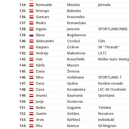
134.
Romualds
Minickis
Jūrmala
135.
Kristaps
Belinskis
136.
Guntars
Krasovskis
137.
Ilmārs
Romančuks
138.
Inguss
Jansons
SPORTLAND/NIKE-
139.
Elena
Bogdanova
140.
Aleksandrs
Ozoliņš
Cido
141.
Kaspars
Dzērve
SK "Tērauds"
142.
Andrejs
Maksimovs
LATC
143.
Uvis
Braunfelds
Moller Auto Ventsp
144.
Kārlis
Mazurs
145.
Dana
Žirnova
146.
Elīna
Goldmane
SPORTLAND 7
147.
Dace
Spalva
Kocēnu novads
148.
Dace
Kovaļevska
LSC-SK Ozolnieki
149.
Imants
Baumanis
Sportland
150.
Jurijs
Stolarovs
151.
Beāte
Gagaine
Timiāns
152.
Guntis
Grišāns
Novators
153.
Arvis
Kārkliņš
Individuāli
154.
Rita
Kļaviņa
SK Magnen