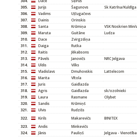
304.
Dace
Šķirus
305.
Jurijs
Šagunovs
Sk Katrīna/Kuldīga
306.
Vadims
Uļčugačevs
307.
Dainis
Orinskis
308.
Santa
Krūmiņa
VSK Noskrien Mini
309.
Maruta
Guitāne
Ludza
310.
Dace
Zvirgzdiņa
311.
Daiga
Rutka
312.
Raitis
Jēkabsons
313.
Pāvels
Janovičs
NRC Jelgava
314.
Uldis
Vilks
315.
Vladislavs
Dmuhovskis
Lattelecom
316.
Marita
Vītola
317.
Juris
Gaidlazda
318.
Agris
Gaidlazda
sk/ozolnieki
319.
Laura
Rasmane
Olybet
320.
Sandis
Krūmiņš
321.
Ulvis
Rudzišs
322.
Kirils
Makarevičs
BINITEX
323.
Andis
Minkevičs
324.
Jānis
Pauliņš
Jelgava - Vienotība