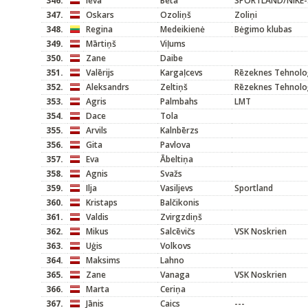
346.
Ieva
Bēta
SPORTLAND/NIKE-
347.
Oskars
Ozoliņš
Zoliņi
348.
Regina
Medeikienė
Bėgimo klubas
349.
Mārtiņš
Viļums
350.
Zane
Daibe
351.
Valērijs
Kargaļcevs
Rēzeknes Tehnoloģ
352.
Aleksandrs
Zeltiņš
Rēzeknes Tehnoloģ
353.
Agris
Palmbahs
LMT
354.
Dace
Tola
355.
Arvils
Kalnbērzs
356.
Gita
Pavlova
357.
Eva
Ābeltiņa
358.
Agnis
Svažs
359.
Ilja
Vasiljevs
Sportland
360.
Kristaps
Balčikonis
361.
Valdis
Zvirgzdiņš
362.
Mikus
Salcēvičs
VSK Noskrien
363.
Uģis
Volkovs
364.
Maksims
Lahno
365.
Zane
Vanaga
VSK Noskrien
366.
Marta
Ceriņa
367.
Jānis
Caics
---