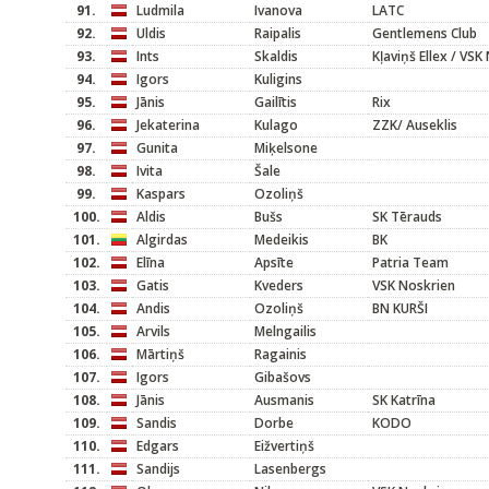
91.
Ludmila
Ivanova
LATC
92.
Uldis
Raipalis
Gentlemens Club
93.
Ints
Skaldis
Kļaviņš Ellex / VSK
94.
Igors
Kuligins
95.
Jānis
Gailītis
Rix
96.
Jekaterina
Kulago
ZZK/ Auseklis
97.
Gunita
Miķelsone
98.
Ivita
Šale
99.
Kaspars
Ozoliņš
100.
Aldis
Bušs
SK Tērauds
101.
Algirdas
Medeikis
BK
102.
Elīna
Apsīte
Patria Team
103.
Gatis
Kveders
VSK Noskrien
104.
Andis
Ozoliņš
BN KURŠI
105.
Arvils
Melngailis
106.
Mārtiņš
Ragainis
107.
Igors
Gibašovs
108.
Jānis
Ausmanis
SK Katrīna
109.
Sandis
Dorbe
KODO
110.
Edgars
Eižvertiņš
111.
Sandijs
Lasenbergs