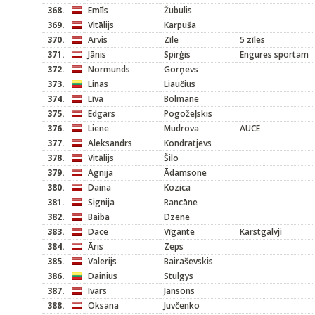
368.
Emīls
Žubulis
369.
Vitālijs
Karpuša
370.
Arvis
Zīle
5 zīles
371.
Jānis
Spirģis
Engures sportam
372.
Normunds
Gorņevs
373.
Linas
Liaučius
374.
Līva
Bolmane
375.
Edgars
Pogožeļskis
376.
Liene
Mudrova
AUCE
377.
Aleksandrs
Kondratjevs
378.
Vitālijs
Šilo
379.
Agnija
Ādamsone
380.
Daina
Kozica
381.
Signija
Rancāne
382.
Baiba
Dzene
383.
Dace
Vīgante
Karstgalvji
384.
Āris
Zeps
385.
Valerijs
Bairaševskis
386.
Dainius
Stulgys
387.
Ivars
Jansons
388.
Oksana
Juvčenko