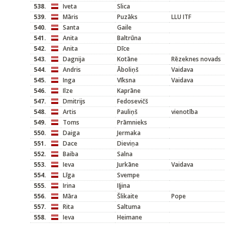
538.
Iveta
Slica
539.
Māris
Puzāks
LLU ITF
540.
Santa
Gaile
541.
Anita
Baltrūna
542.
Anita
Dīce
543.
Dagnija
Kotāne
Rēzeknes novads
544.
Andris
Āboliņš
Vaidava
545.
Inga
Vīksna
Vaidava
546.
Ilze
Kaprāne
547.
Dmitrijs
Fedosevičš
548.
Artis
Pauliņš
vienotība
549.
Toms
Prāmnieks
550.
Daiga
Jermaka
551.
Dace
Dieviņa
552.
Baiba
Salna
553.
Ieva
Jurkāne
Vaidava
554.
Līga
Svempe
555.
Irina
Iļjina
556.
Māra
Šlikaite
Pope
557.
Rita
Saltuma
558.
Ieva
Heimane