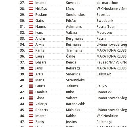
27.
Imants
Suveizda
da-marathon
28.
Niklāvs
Lācis
VSK Noskrien / Sm
29.
Ruslans
Smolonskis
Sportlat
30.
Gatis
Pūcītis
Swedbank
31.
Nauris
Aukmanis
Patria Team
32.
Ivars
Valtass
Metroons
33.
Andris
Bergmanis
Patria
34.
Arvils
Bušmanis
Līvānu novada vieg
35.
Kārlis
Treimanis
MARATONA KLUBS
36.
Laura
Čakle
MARATONA KLUBS
37.
Edgars
Rencis
PaBaso/lv / VSK N
38.
Jānis
Belorags
MARATONA KLUBS/
39.
Artis
Smerliņš
LaiksCelt
40.
Māris
Strautnieks
41.
Lauris
Tālums
Rauko
42.
Daniels
Buko
Līvanu Vk
43.
Ginta
Valtere
Līvānu novada vieg
44.
Valērijs
Baranovskis
45.
Roberts
Mālnieks
Līvānu novada vieg
46.
Imants
Kaldre
VSK Noskrien
47.
Žanis
Jevsins
Folkmaņi