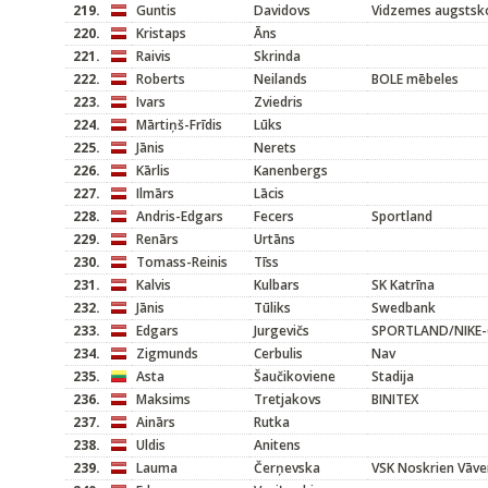
219.
Guntis
Davidovs
Vidzemes augstsk
220.
Kristaps
Āns
221.
Raivis
Skrinda
222.
Roberts
Neilands
BOLE mēbeles
223.
Ivars
Zviedris
224.
Mārtiņš-Frīdis
Lūks
225.
Jānis
Nerets
226.
Kārlis
Kanenbergs
227.
Ilmārs
Lācis
228.
Andris-Edgars
Fecers
Sportland
229.
Renārs
Urtāns
230.
Tomass-Reinis
Tīss
231.
Kalvis
Kulbars
SK Katrīna
232.
Jānis
Tūliks
Swedbank
233.
Edgars
Jurgevičs
SPORTLAND/NIKE-
234.
Zigmunds
Cerbulis
Nav
235.
Asta
Šaučikoviene
Stadija
236.
Maksims
Tretjakovs
BINITEX
237.
Ainārs
Rutka
238.
Uldis
Anitens
239.
Lauma
Čerņevska
VSK Noskrien Vāve