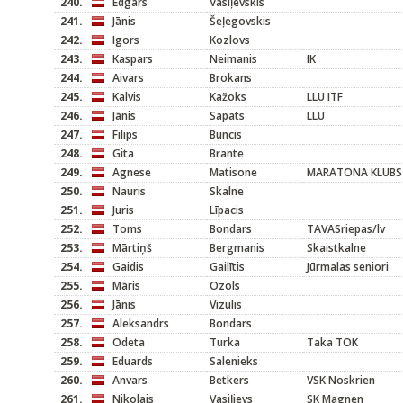
240.
Edgars
Vasiļevskis
241.
Jānis
Šeļegovskis
242.
Igors
Kozlovs
243.
Kaspars
Neimanis
IK
244.
Aivars
Brokans
245.
Kalvis
Kažoks
LLU ITF
246.
Jānis
Sapats
LLU
247.
Filips
Buncis
248.
Gita
Brante
249.
Agnese
Matisone
MARATONA KLUBS
250.
Nauris
Skalne
251.
Juris
Līpacis
252.
Toms
Bondars
TAVASriepas/lv
253.
Mārtiņš
Bergmanis
Skaistkalne
254.
Gaidis
Gailītis
Jūrmalas seniori
255.
Māris
Ozols
256.
Jānis
Vizulis
257.
Aleksandrs
Bondars
258.
Odeta
Turka
Taka TOK
259.
Eduards
Salenieks
260.
Anvars
Betkers
VSK Noskrien
261.
Nikolajs
Vasiļjevs
SK Magnen