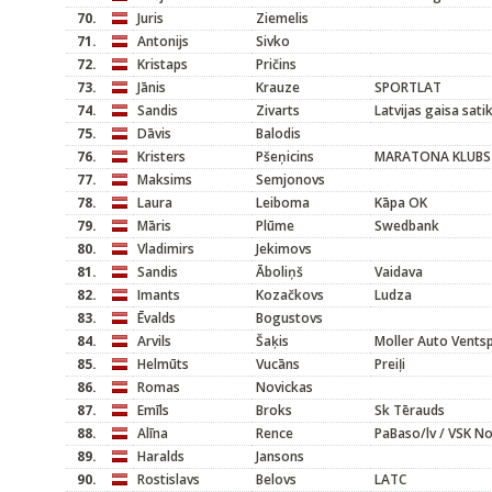
70.
Juris
Ziemelis
71.
Antonijs
Sivko
72.
Kristaps
Pričins
73.
Jānis
Krauze
SPORTLAT
74.
Sandis
Zivarts
Latvijas gaisa sat
75.
Dāvis
Balodis
76.
Kristers
Pšeņicins
MARATONA KLUBS
77.
Maksims
Semjonovs
78.
Laura
Leiboma
Kāpa OK
79.
Māris
Plūme
Swedbank
80.
Vladimirs
Jekimovs
81.
Sandis
Āboliņš
Vaidava
82.
Imants
Kozačkovs
Ludza
83.
Ēvalds
Bogustovs
84.
Arvils
Šaķis
Moller Auto Ventsp
85.
Helmūts
Vucāns
Preiļi
86.
Romas
Novickas
87.
Emīls
Broks
Sk Tērauds
88.
Alīna
Rence
PaBaso/lv / VSK No
89.
Haralds
Jansons
90.
Rostislavs
Belovs
LATC