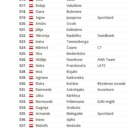
517.
Robijs
Valuškins
518.
Dana
Bušmane
519.
Signe
Jusupova
Sportland
520.
Artūrs
Ozols
521.
Jūlija
Kaibeļeva
522.
Viktorija
Raubiško
Swedbank
523.
Ineta
Tannenberga
524.
Mārtiņš
Čaune
C7
525.
Vita
Kinderēviča
526.
Vitālijs
Fisenkovs
AVIA Team
527.
Anita
Franckeviča
LATC
528.
Ieva
Kizjalo
529.
Agnese
Katkovska
530.
Elvita
Kotāne
Rēzeknes novads
531.
Raimonds
Sokolvjaks
Accenture
532.
Lilita
Kārkliņa
533.
Normunds
Frīdemanis
Ezīši miglā
534.
Dagnija
Grabuža
535.
Armands
Melngailis
Sportland
536.
Inese
Upīte
537.
Rūdolfs
Kindzulis