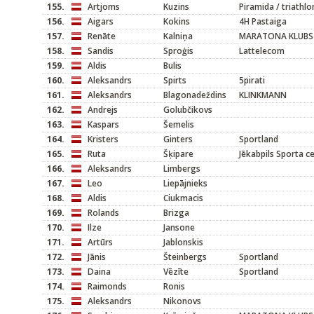
155.
Artjoms
Kuzins
Piramida / triathlo
156.
Aigars
Kokins
4H Pastaiga
157.
Renāte
Kalniņa
MARATONA KLUBS
158.
Sandis
Sproģis
Lattelecom
159.
Aldis
Bulis
160.
Aleksandrs
Spirts
5pirati
161.
Aleksandrs
Blagonadeždins
KLINKMANN
162.
Andrejs
Golubčikovs
163.
Kaspars
Šemelis
164.
Kristers
Ginters
Sportland
165.
Ruta
Šķipare
Jēkabpils Sporta c
166.
Aleksandrs
Limbergs
167.
Leo
Liepājnieks
168.
Aldis
Ciukmacis
169.
Rolands
Brizga
170.
Ilze
Jansone
171.
Artūrs
Jablonskis
172.
Jānis
Šteinbergs
Sportland
173.
Daina
Vēzīte
Sportland
174.
Raimonds
Ronis
175.
Aleksandrs
Nikonovs