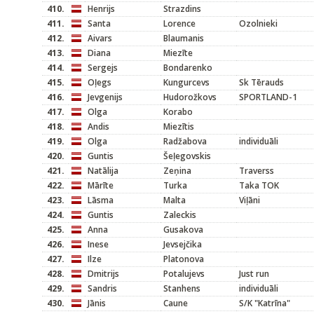
410.
Henrijs
Strazdins
411.
Santa
Lorence
Ozolnieki
412.
Aivars
Blaumanis
413.
Diana
Miezīte
414.
Sergejs
Bondarenko
415.
Oļegs
Kungurcevs
Sk Tērauds
416.
Jevgenijs
Hudorožkovs
SPORTLAND-1
417.
Olga
Korabo
418.
Andis
Miezītis
419.
Olga
Radžabova
individuāli
420.
Guntis
Šeļegovskis
421.
Natālija
Zeņina
Traverss
422.
Mārīte
Turka
Taka TOK
423.
Lāsma
Malta
Viļāni
424.
Guntis
Zaleckis
425.
Anna
Gusakova
426.
Inese
Jevsejčika
427.
Ilze
Platonova
428.
Dmitrijs
Potalujevs
Just run
429.
Sandris
Stanhens
individuāli
430.
Jānis
Caune
S/K "Katrīna"