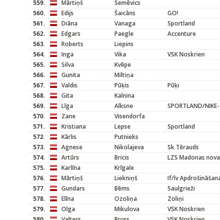
559.
Mārtiņš
Semēvics
560.
Edijs
Šaicāns
GO!
561.
Diāna
Vanaga
Sportland
562.
Edgars
Paegle
Accenture
563.
Roberts
Liepins
564.
Inga
Vika
VSK Noskrien
565.
Silva
Kvēpe
566.
Gunita
Miltiņa
567.
Valdis
Pūķis
Pūķi
568.
Gita
Kalnina
569.
Līga
Alksne
SPORTLAND/NIKE-
570.
Zane
Visendorfa
571.
Kristiana
Lepse
Sportland
572.
Kārlis
Putnieks
573.
Agnese
Nikolajeva
Sk Tērauds
574.
Artūrs
Bricis
LZS Madonas nova
575.
Karlīna
Krīgale
576.
Mārtiņš
Liekniņš
If/lv Apdrošināšan
577.
Gundars
Bēms
Saulgrieži
578.
Elīna
Ozoliņa
Zoliņi
579.
Olga
Mikulova
VSK Noskrien
580.
Valters
Bruss
VSK Noskrien