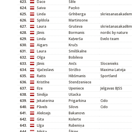
623.
Dace
Šēle
624.
Saiva
Paņko
625.
Linda
Grīnberga
skriesanasakademi
626.
Spīdola
Martinsone
627.
Laura
Gruševa
skriešanasakadēmi
628.
Jānis
Bormanis
nordic by nature
629.
Linda
Kaļverša
Evelo team
630.
Aigars
Kručs
631.
Laura
Smilškalne
632.
Olga
Bobileva
633.
Jānis
Ančs
Slocenieks
634.
Vjačeslavs
Strižko
Maxima Latvija
635.
Raitis
Hibšmanis
Sportland
636.
Kristīne
Stendzeniece
637.
Ilze
Upeniece
Jelgavas BJSS
638.
Sindija
Ušacka
639.
Jekaterina
Prigarkina
Cido
640.
Pāvels
Silovs
Cido
641.
Aleksejs
Bakanovs
642.
Gita
Kolerte
643.
Līga
Rubeniņa
644.
Ņikita
Šikins