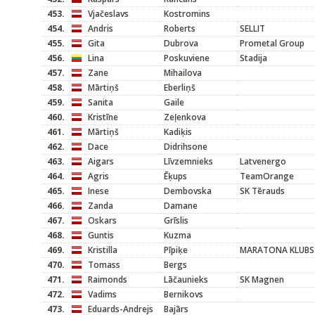
453.
Vjačeslavs
Kostromins
454.
Andris
Roberts
SELLIT
455.
Gita
Dubrova
Prometal Group
456.
Lina
Poskuviene
Stadija
457.
Zane
Mihailova
458.
Mārtiņš
Eberliņš
459.
Sanita
Gaile
460.
Kristīne
Zeļenkova
461.
Mārtiņš
Kadiķis
462.
Dace
Didrihsone
463.
Aigars
Līvzemnieks
Latvenergo
464.
Agris
Ēķups
TeamOrange
465.
Inese
Dembovska
SK Tērauds
466.
Zanda
Damane
467.
Oskars
Grīslis
468.
Guntis
Kuzma
469.
Kristilla
Pīpiķe
MARATONA KLUBS
470.
Tomass
Bergs
471.
Raimonds
Lāčaunieks
SK Magnen
472.
Vadims
Bernikovs
473.
Eduards-Andrejs
Bajārs