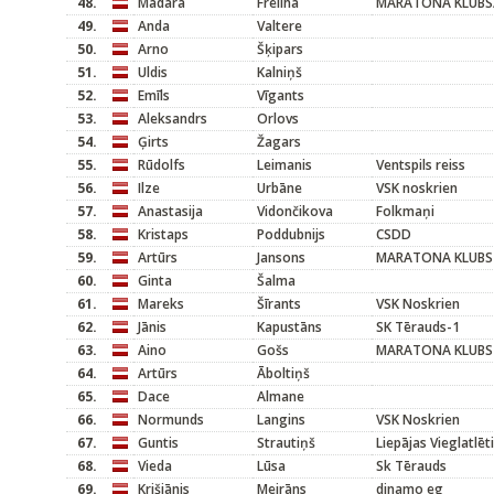
48.
Madara
Frēliha
MARATONA KLUBS
49.
Anda
Valtere
50.
Arno
Šķipars
51.
Uldis
Kalniņš
52.
Emīls
Vīgants
53.
Aleksandrs
Orlovs
54.
Ģirts
Žagars
55.
Rūdolfs
Leimanis
Ventspils reiss
56.
Ilze
Urbāne
VSK noskrien
57.
Anastasija
Vidončikova
Folkmaņi
58.
Kristaps
Poddubnijs
CSDD
59.
Artūrs
Jansons
MARATONA KLUBS
60.
Ginta
Šalma
61.
Mareks
Šīrants
VSK Noskrien
62.
Jānis
Kapustāns
SK Tērauds-1
63.
Aino
Gošs
MARATONA KLUBS
64.
Artūrs
Āboltiņš
65.
Dace
Almane
66.
Normunds
Langins
VSK Noskrien
67.
Guntis
Strautiņš
Liepājas Vieglatlēt
68.
Vieda
Lūsa
Sk Tērauds
69.
Krišjānis
Meirāns
dinamo eg