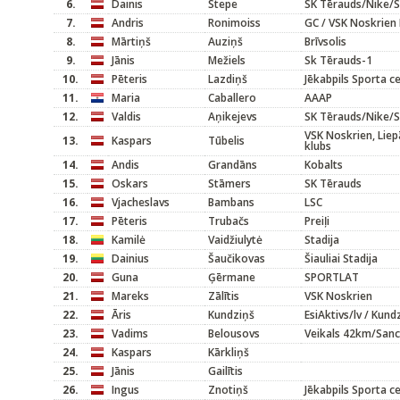
6.
Dainis
Stepe
SK Tērauds/Nike/S
7.
Andris
Ronimoiss
GC / VSK Noskrien 
8.
Mārtiņš
Auziņš
Brīvsolis
9.
Jānis
Mežiels
Sk Tērauds-1
10.
Pēteris
Lazdiņš
Jēkabpils Sporta c
11.
Maria
Caballero
AAAP
12.
Valdis
Aņikejevs
SK Tērauds/Nike/S
VSK Noskrien, Liepā
13.
Kaspars
Tūbelis
klubs
14.
Andis
Grandāns
Kobalts
15.
Oskars
Stāmers
SK Tērauds
16.
Vjacheslavs
Bambans
LSC
17.
Pēteris
Trubačs
Preiļi
18.
Kamilė
Vaidžiulytė
Stadija
19.
Dainius
Šaučikovas
Šiauliai Stadija
20.
Guna
Ģērmane
SPORTLAT
21.
Mareks
Zālītis
VSK Noskrien
22.
Āris
Kundziņš
EsiAktivs/lv / Kund
23.
Vadims
Belousovs
Veikals 42km/San
24.
Kaspars
Kārkliņš
25.
Jānis
Gailītis
26.
Ingus
Znotiņš
Jēkabpils Sporta c