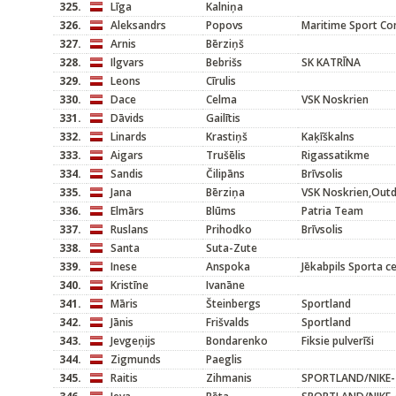
325.
Līga
Kalniņa
326.
Aleksandrs
Popovs
Maritime Sport C
327.
Arnis
Bērziņš
328.
Ilgvars
Bebrišs
SK KATRĪNA
329.
Leons
Cīrulis
330.
Dace
Celma
VSK Noskrien
331.
Dāvids
Gailītis
332.
Linards
Krastiņš
Kaķīškalns
333.
Aigars
Trušēlis
Rigassatikme
334.
Sandis
Čilipāns
Brīvsolis
335.
Jana
Bērziņa
VSK Noskrien,Outd
336.
Elmārs
Blūms
Patria Team
337.
Ruslans
Prihodko
Brīvsolis
338.
Santa
Suta-Zute
339.
Inese
Anspoka
Jēkabpils Sporta c
340.
Kristīne
Ivanāne
341.
Māris
Šteinbergs
Sportland
342.
Jānis
Frišvalds
Sportland
343.
Jevgeņijs
Bondarenko
Fiksie pulverīši
344.
Zigmunds
Paeglis
345.
Raitis
Zihmanis
SPORTLAND/NIKE-