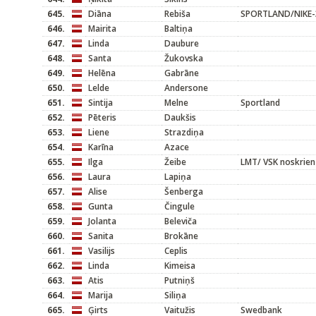
645.
Diāna
Rebiša
SPORTLAND/NIKE-
646.
Mairita
Baltiņa
647.
Linda
Daubure
648.
Santa
Žukovska
649.
Helēna
Gabrāne
650.
Lelde
Andersone
651.
Sintija
Melne
Sportland
652.
Pēteris
Daukšis
653.
Liene
Strazdiņa
654.
Karīna
Azace
655.
Ilga
Žeibe
LMT/ VSK noskrien
656.
Laura
Lapiņa
657.
Alise
Šenberga
658.
Gunta
Čingule
659.
Jolanta
Beleviča
660.
Sanita
Brokāne
661.
Vasilijs
Ceplis
662.
Linda
Kimeisa
663.
Atis
Putniņš
664.
Marija
Siliņa
665.
Ģirts
Vaitužis
Swedbank