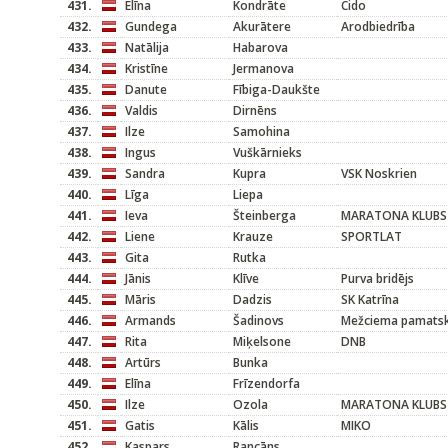
431.
Elīna
Kondrāte
Cido
432.
Gundega
Akurātere
Arodbiedrība
433.
Natālija
Habarova
434.
Kristīne
Jermanova
435.
Danute
Fībiga-Daukšte
436.
Valdis
Dirnēns
437.
Ilze
Samohina
438.
Ingus
Vuškārnieks
439.
Sandra
Kupra
VSK Noskrien
440.
Līga
Liepa
441.
Ieva
Šteinberga
MARATONA KLUBS
442.
Liene
Krauze
SPORTLAT
443.
Gita
Rutka
444.
Jānis
Klīve
Purva bridējs
445.
Māris
Dadzis
SK Katrīna
446.
Armands
Šadinovs
Mežciema pamats
447.
Rita
Miķelsone
DNB
448.
Artūrs
Bunka
449.
Elīna
Frīzendorfa
450.
Ilze
Ozola
MARATONA KLUBS
451.
Gatis
Kālis
MIKO
452.
Kaspars
Rancāns