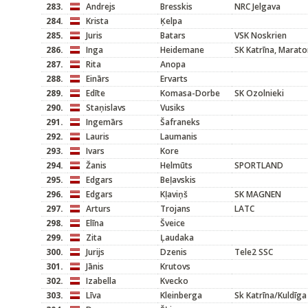
283.
Andrejs
Bresskis
NRC Jelgava
284.
Krista
Ķelpa
285.
Juris
Batars
VSK Noskrien
286.
Inga
Heidemane
SK Katrīna, Marato
287.
Rita
Anopa
288.
Einārs
Ervarts
289.
Edīte
Komasa-Dorbe
SK Ozolnieki
290.
Staņislavs
Vusiks
291.
Ingemārs
Šafraneks
292.
Lauris
Laumanis
293.
Ivars
Kore
294.
Žanis
Helmūts
SPORTLAND
295.
Edgars
Beļavskis
296.
Edgars
Kļaviņš
SK MAGNEN
297.
Arturs
Trojans
LATC
298.
Elīna
Šveice
299.
Zita
Ļaudaka
300.
Jurijs
Dzenis
Tele2 SSC
301.
Jānis
Krutovs
302.
Izabella
Kvecko
303.
Līva
Kleinberga
Sk Katrīna/Kuldīga