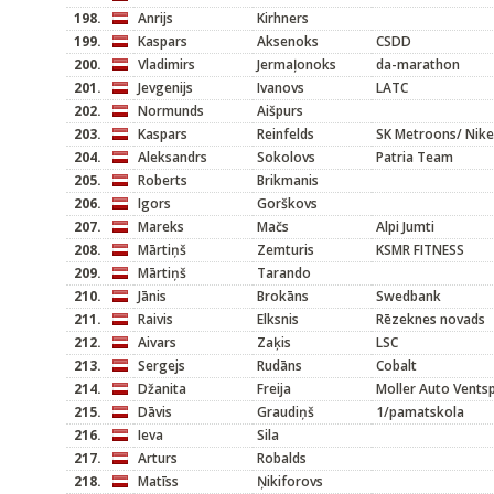
198.
Anrijs
Kirhners
199.
Kaspars
Aksenoks
CSDD
200.
Vladimirs
Jermaļonoks
da-marathon
201.
Jevgenijs
Ivanovs
LATC
202.
Normunds
Aišpurs
203.
Kaspars
Reinfelds
SK Metroons/ Nike
204.
Aleksandrs
Sokolovs
Patria Team
205.
Roberts
Brikmanis
206.
Igors
Gorškovs
207.
Mareks
Mačs
Alpi Jumti
208.
Mārtiņš
Zemturis
KSMR FITNESS
209.
Mārtiņš
Tarando
210.
Jānis
Brokāns
Swedbank
211.
Raivis
Elksnis
Rēzeknes novads
212.
Aivars
Zaķis
LSC
213.
Sergejs
Rudāns
Cobalt
214.
Džanita
Freija
Moller Auto Ventsp
215.
Dāvis
Graudiņš
1/pamatskola
216.
Ieva
Sila
217.
Arturs
Robalds
218.
Matīss
Ņikiforovs