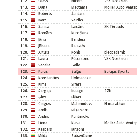
112.
Olevs
Nikers
VSK Noskrien
113.
Dana
Mačtama
Moller Auto Ventsp
114.
Roberts
Šantars
115.
Ivars
Veirihs
116.
Sanita
Laicāne
SK Tērauds
117.
Romāns
Kuročkins
118.
Jānis
Banders
119.
Jēkabs
Belevičs
120.
Artūrs
Ronis
piecpadsmit
121.
Laura
Pētersone
VSK Noskrien
122.
Sandra
Gaile
123.
Kalvis
Zuļģis
Baltijas Sports
124.
Konstantins
Holmanskis
125.
Kims
Sifers
126.
Sergejs
Kulago
ZZK
127.
Ģirts
Fišers
128.
Čingizs
Mahmudovs
El marathon
129.
Andis
Miķelsons
130.
Andris
Kantinieks
131.
Liene
Kļava
Moller Auto Ventsp
132.
Kaspars
Jansons
133.
Milda
Zubavičienė