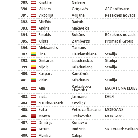
389.
Kristīne
Gelvere
390.
Viktors
Griņevičs
ABC software
391.
Viktorija
Adijāne
Rēzeknes novads
392.
Alfrēds
Radvils
393.
Andris
Mačevskis
394.
Rinalds
Boltāns
Rēzeknes novads
395.
Krists
Zambergs
Prometal Group
396.
Aleksandrs
Tamans
397.
Lina
Liaudenskiene
Stadija
398.
Gintaras
Liaudenskas
Stadija
399.
Nijolė
Kriščiūnienė
Stadija
400.
Kaspars
Kancēvičs
401.
Vidas
Kriščiūnas
Stadija
Radžabova-
402.
Alla
MARATONA KLUBS
Cinovska
403.
Ineta
Jasmane
DELFI
404.
Nauris-Pēteris
Ozoliņš
405.
Evita
Petrova-Šaicane
MORGANS
406.
Monta
Treinovska
MORGANS
407.
Dmitrijs
Konavko
-
408.
Artūrs
Rudzītis
SK Tērauds/veikal
409.
Marika
Cabija