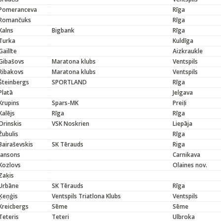
Pomeranceva
Rīga
Romančuks
Rīga
Kalns
Bigbank
Rīga
Turka
Kuldīga
Gailīte
Aizkraukle
Gibašovs
Maratona klubs
Ventspils
Ribakovs
Maratona klubs
Ventspils
Šteinbergs
SPORTLAND
Rīga
Platā
Jelgava
Krupins
Spars-MK
Preiļi
Kalējs
Rīga
Rīga
Orinskis
VSK Noskrien
Liepāja
Žubulis
Rīga
Bairaševskis
SK Tērauds
Riga
Jansons
Carnikava
Kozlovs
Olaines nov.
Zaķis
Urbāne
SK Tērauds
Rīga
Ķeņģis
Ventspils Triatlona Klubs
Ventspils
Kreicbergs
Sēme
Sēme
Teteris
Teteri
Ulbroka