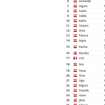
6.
Armands
7.
Aigars
8.
Salvis
9.
Valdis
10.
Raitis
11.
Oskars
12.
Artis
13.
Pēteris
14.
Ingus
15.
Karīna
16.
Mareks
17.
Loic
18.
Āris
19.
Ansis
20.
Artis
21.
Uģis
22.
Edgars
23.
Daniels
24.
Guna
25.
Jānis