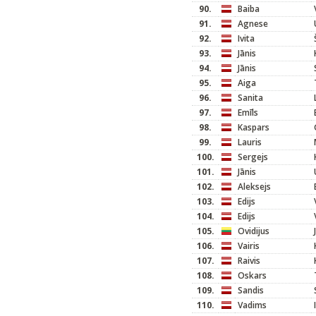
90.
Baiba
91.
Agnese
92.
Ivita
93.
Jānis
94.
Jānis
95.
Aiga
96.
Sanita
97.
Emīls
98.
Kaspars
99.
Lauris
100.
Sergejs
101.
Jānis
102.
Aleksejs
103.
Edijs
104.
Edijs
105.
Ovidijus
106.
Vairis
107.
Raivis
108.
Oskars
109.
Sandis
110.
Vadims