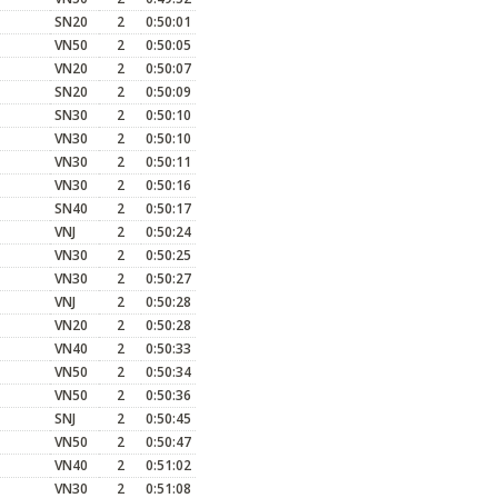
SN20
2
0:50:01
VN50
2
0:50:05
VN20
2
0:50:07
SN20
2
0:50:09
SN30
2
0:50:10
VN30
2
0:50:10
VN30
2
0:50:11
VN30
2
0:50:16
SN40
2
0:50:17
VNJ
2
0:50:24
VN30
2
0:50:25
VN30
2
0:50:27
VNJ
2
0:50:28
VN20
2
0:50:28
VN40
2
0:50:33
VN50
2
0:50:34
VN50
2
0:50:36
SNJ
2
0:50:45
VN50
2
0:50:47
VN40
2
0:51:02
VN30
2
0:51:08