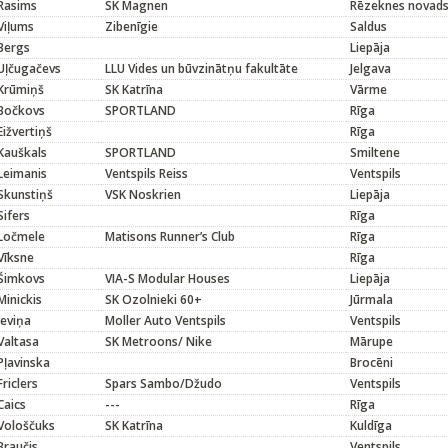
Rasims
SK Magnen
Rēzeknes novad
Viļums
Zibenīgie
Saldus
Bergs
Liepāja
Uļčugačevs
LLU Vides un būvzinātņu fakultāte
Jelgava
Krūmiņš
SK Katrīna
Vārme
Bočkovs
SPORTLAND
Rīga
Eižvertiņš
Rīga
Kauškals
SPORTLAND
Smiltene
Leimanis
Ventspils Reiss
Ventspils
Skunstiņš
VSK Noskrien
Liepāja
Sifers
Rīga
Ločmele
Matisons Runner’s Club
Rīga
Vīksne
Rīga
Šimkovs
VIA-S Modular Houses
Liepāja
Minickis
SK Ozolnieki 60+
Jūrmala
Ieviņa
Moller Auto Ventspils
Ventspils
Valtasa
SK Metroons/ Nike
Mārupe
Pļavinska
Brocēni
Friclers
Spars Sambo/Džudo
Ventspils
Caics
---
Rīga
Vološčuks
SK Katrīna
Kuldīga
Braučis
Ventspils