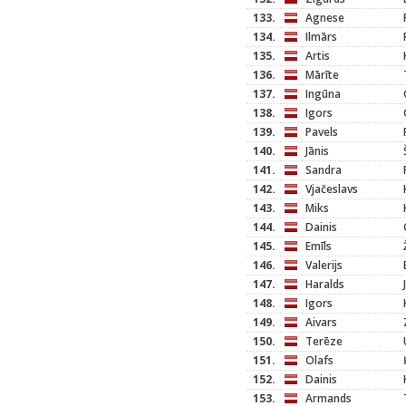
133.
Agnese
134.
Ilmārs
135.
Artis
136.
Mārīte
137.
Ingūna
138.
Igors
139.
Pavels
140.
Jānis
141.
Sandra
142.
Vjačeslavs
143.
Miks
144.
Dainis
145.
Emīls
146.
Valerijs
147.
Haralds
148.
Igors
149.
Aivars
150.
Terēze
151.
Olafs
152.
Dainis
153.
Armands