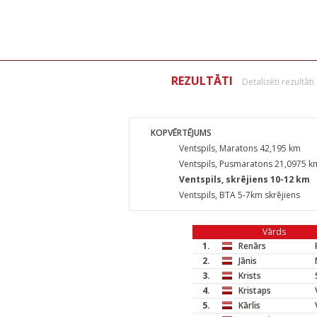
REZULTĀTI
Detalizēti rezultāti
KOPVĒRTĒJUMS
Ventspils, Maratons 42,195 km
Ventspils, Pusmaratons 21,0975 k
Ventspils, skrējiens 10-12 km
Ventspils, BTA 5-7km skrējiens
Vārds
1.
Renārs
2.
Jānis
3.
Krists
4.
Kristaps
5.
Kārlis