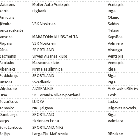
Matisons
Moller Auto Ventspils
Ventspils
Ronis
Bigbank
Rīga
Rimicans
Olaine
Iļčenko
VSK Noskrien
Saldus
Janusauskaite
Telsiai
Jansons
MARATONA KLUBS/BALTA
Kapsēde
Klapars
VSK Noskrien
Valmiera
Sūna
SPORTLAND
Alsunga
Zecmanis
Virves vilšanas klubs
Ventspils
Abakuks
Maratona klubs
Ventspils
Rībenieks
Jūrmalas slimnīca
Riga
Poddubnijs
SPORTLAND
Rīga
Jansons
Swedbank
Rīga
Miķelsone
AIZKRAUKLE
Aizkraukle/Skrīve
Lūsa
SK Tērauds/Nike/Sportland
Cēsis
Kozačkovs
LUDZA
Ludza
Konavko
NRC Jelgava
Jelgavas novads, 
Dambergs
SPORTLAND
Rīga
Kurps
Skrienam kopā
Valmiera
Soročenkovs
SPORTLAND/NIKE
Boļšijs
Latgalīšu_Mafiozniki
Rēzekne