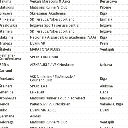
Tālums
Veikals Maratons & Asics
Bērvircava
Matisons
Matisons Runner's Club
Piltene
Gruševs
Skriešanas Akadēmija
Rīga
Aņikejevs
SK Tērauds/Nike/Sportland
Jūrmala
Kraslovskis
Jelgavas Sporta servisa centrs
Jelgava
Stāmers
SK Tērauds/Nike/Sportland
Jelgava
Maksims
Nacionālā Aizsardzības akadēmija (NAA)
Rīga
Trubačs
Līvānu VK
Preiļi
Šķibelis
MARATONA KLUBS
Ventspils
Helmane-
SPORTLAND/NIKE
Soročenkova
Zālītis
AIZKRAUKLE / VSK Noskrien
Ķekava
Sarrand
VSK Noskrien / EsiAktivs.lv /
Kundziņš
Rīga
Courland.Club
Šteiners
SPORTLAT
Alūksne
Smerliņš
LaiksCelt
Liepa
Kronbergs
Matisons runner's club / Isoreflect
Mārupe
Rencis
PaBaso.lv / VSK Noskrien
Valmiera, Rīga
Buko
Līvanu VK/ ASICS
Līvāni
Ģērmane
Adidas
Belorags
Matisons Runner's Club
Ventspils