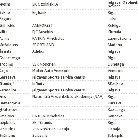
Jelgava, Ozolnie
Jevsins
SK Ozolnieki A
novads
Sakne
Bigbank
Rīga
Žagars
Talsi
Grīnfelds
AM/FOREST
Kuldīga
Vilīte
BJC Auseklis
Jūrmala
Apinis
PATRIA-Mmēbeles
Lapmežciems
Mežaleons
SPORTLAND
Madona
Šīrants
Adidas
Jelgava
Grencberga
Rīga
Tropiņš
VSK Noskrien
Dundaga
Šaķis
Moller Auto Ventspils
Ventspils
Geraseva
Jelgavas Sporta servisa centrs
Jelgava
Glaudiņš
Infinity
Rēzekne
Sermolīte
Jelgavas Sporta servisa centrs
Jelgava
Erts
Nacionālā Aizsardzības akadēmija (NAA)
Rīga
Dementjeva
Kārsava
Ņikiforovs
Kazdanga
Smelovs
PATRIA-Mmēbeles
Kandava
Liepkauls
Sk Tērauds
Rīga
Strautiņš
VSK Noskrien Liepāja
Liepāja
Bušmanis
Salaspils
Salaspils