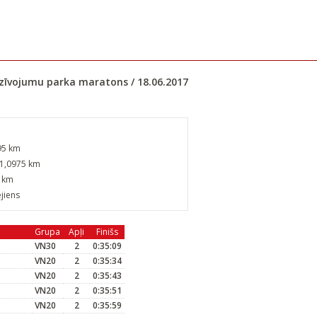
dzīvojumu parka maratons / 18.06.2017
95 km
21,0975 km
2 km
jiens
Grupa
Apļi
Finišs
VN30
2
0:35:09
VN20
2
0:35:34
VN20
2
0:35:43
VN20
2
0:35:51
VN20
2
0:35:59