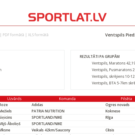
Ventspils Pie
|
PDF formātā
|
XLS formātā
REZULTĀTI PA GRUPĀM
Ventspils, Maratons 42,1
m
Ventspils, Pusmaratons 
Ventspils, skrējiens 10-1
Ventspils, BTA 5-7km skrē
Uzvārds
Komanda
Pilsēta
Roze
Adidas
Ogres novads
Mežiels
PATRIA NUTRITION
Koknese
Siņicins
SPORTLAND/NIKE
Rīga
Vējš-Āboliņš
SPORTLAND/NIKE
Vīksne
Veikals 42km/Saucony
Cēsis