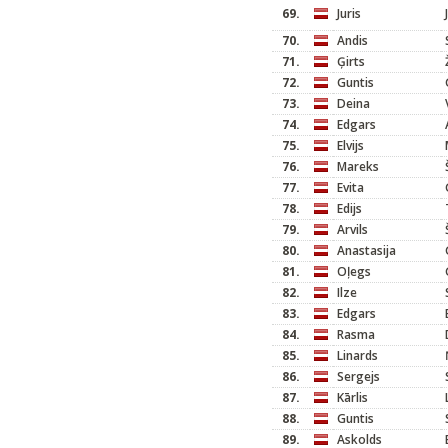
69.
Juris
70.
Andis
71.
Ģirts
72.
Guntis
73.
Deina
74.
Edgars
75.
Elvijs
76.
Mareks
77.
Evita
78.
Edijs
79.
Arvils
80.
Anastasija
81.
Oļegs
82.
Ilze
83.
Edgars
84.
Rasma
85.
Linards
86.
Sergejs
87.
Kārlis
88.
Guntis
89.
Askolds