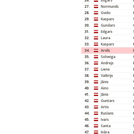
26.
Edgars
27.
Normunds
28.
Gvido
29.
Kaspars
30.
Gundars
31.
Edgars
32.
Laura
33.
Kaspars
34.
Arvils
35.
Solveiga
36.
Andrejs
37.
Liene
38.
Valērijs
39.
Jānis
40.
Aino
41.
Jānis
42.
Guntars
43.
Artis
44.
Ruslans
45.
Ivars
46.
Santa
47.
Ināra