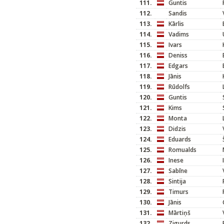
111.
Guntis
112.
Sandis
113.
Kārlis
114.
Vadims
115.
Ivars
116.
Deniss
117.
Edgars
118.
Jānis
119.
Rūdolfs
120.
Guntis
121.
Kims
122.
Monta
123.
Didzis
124.
Eduards
125.
Romualds
126.
Inese
127.
Sabīne
128.
Sintija
129.
Timurs
130.
Jānis
131.
Mārtiņš
132.
Zigurds