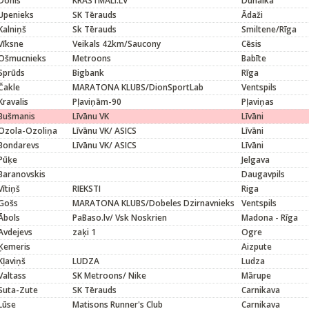
Donis
KRASTMALI.LV
Dunalka
Upenieks
SK Tērauds
Ādaži
Kalniņš
Sk Tērauds
Smiltene/Rīga
Vīksne
Veikals 42km/Saucony
Cēsis
Ošmucnieks
Metroons
Babīte
Sprūds
Bigbank
Rīga
Čakle
MARATONA KLUBS/DionSportLab
Ventspils
Kravalis
Pļaviņām-90
Pļaviņas
Bušmanis
Līvānu VK
Līvāni
Ozola-Ozoliņa
Līvānu VK/ ASICS
Līvāni
Bondarevs
Līvānu VK/ ASICS
Līvāni
Pūķe
Jelgava
Baranovskis
Daugavpils
Vītiņš
RIEKSTI
Riga
Gošs
MARATONA KLUBS/Dobeles Dzirnavnieks
Ventspils
Ābols
PaBaso.lv/ Vsk Noskrien
Madona - Rīga
Avdejevs
zaķi 1
Ogre
Ķemeris
Aizpute
Kļaviņš
LUDZA
Ludza
Valtass
SK Metroons/ Nike
Mārupe
Suta-Zute
SK Tērauds
Carnikava
Lūse
Matisons Runner's Club
Carnikava