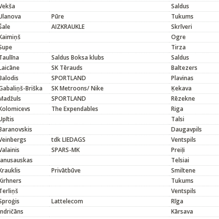
Vekša
Saldus
Ulanova
Pūre
Tukums
Šale
AIZKRAUKLE
Skrīveri
Kaimiņš
Ogre
Supe
Tirza
Taulīna
Saldus Boksa klubs
Saldus
Laicāne
SK Tērauds
Baltezers
Balodis
SPORTLAND
Plavinas
Gabaliņš-Briška
SK Metroons/ Nike
Ķekava
Madžuls
SPORTLAND
Rēzekne
Kolomicevs
The Expendables
Riga
Upītis
Talsi
Baranovskis
Daugavpils
Veinbergs
tdk LIEDAGS
Ventspils
Valainis
SPARS-MK
Preiļi
Janusauskas
Telsiai
Krauklis
Privātbūve
Smiltene
Kirhners
Tukums
Terliņš
Ventspils
Sproģis
Lattelecom
Rīga
Indričāns
Kārsava