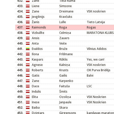
432.
Zane
Tilta-Kūma
433.
Liene
Simsone
434.
Zane
Dreimane
VSK noskrien
435.
Jevgēnijs
Kravčuks
436.
Žanis
Lulle
Tieto Latvija
437.
Raimonds
Roga
Rogas
438.
Vizbulīte
Celmiņa
MARATONA KLUBS
439.
Ansis
Zauers
440.
Anta
Veite
441.
Evaldos
Bruže
Vilnius Adidos
442.
Ilona
Frīdmane
443.
Kaspars
Rūklis
Yes, we can!
444.
Agnese
Kalniņa
VSK noskrien
445.
Roberts
Krusts
OK Purva Bridējs
446.
Gatis
Gailis
Balvi
447.
Zane
Karpenko
448.
Dace
Faituša
LSC
449.
Indulis
Šmits
450.
Elita
Ozoliņa
VSK Noskrien
451.
Inese
Janpaule
VSK Noskrien
452.
Baiba
Skara
453.
Dzintars
Girgensons
kandavas maraton