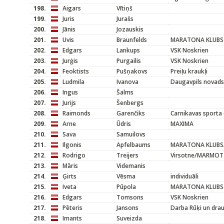
198.
Aigars
Vītiņš
199.
Juris
Jurašs
200.
Jānis
Jozauskis
201.
Uvis
Braunfelds
MARATONA KLUBS
202.
Edgars
Lankups
VSK Noskrien
203.
Jurģis
Purgailis
VSK Noskrien
204.
Feoktists
Pušņakovs
Preiļu kraukļi
205.
Ludmila
Ivanova
Daugavpils novads
206.
Ingus
Šalms
207.
Jurijs
Šenbergs
208.
Raimonds
Garenčiks
Carnikavas sporta 
209.
Arne
Ūdris
MAXIMA
210.
Sava
Samuilovs
211.
Ilgonis
Apfelbaums
MARATONA KLUBS/
212.
Rodrigo
Treijers
Virsotne/MARMOT
213.
Māris
Videmanis
214.
Ģirts
Vēsma
individuāli
215.
Iveta
Pūpola
MARATONA KLUBS
216.
Edgars
Tomsons
VSK Noskrien
217.
Pēteris
Jansons
Darba Rūķi un dra
218.
Imants
Suveizda