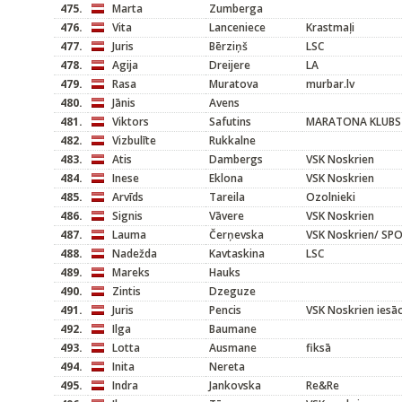
475.
Marta
Zumberga
476.
Vita
Lanceniece
Krastmaļi
477.
Juris
Bērziņš
LSC
478.
Agija
Dreijere
LA
479.
Rasa
Muratova
murbar.lv
480.
Jānis
Avens
481.
Viktors
Safutins
MARATONA KLUBS
482.
Vizbulīte
Rukkalne
483.
Atis
Dambergs
VSK Noskrien
484.
Inese
Eklona
VSK Noskrien
485.
Arvīds
Tareila
Ozolnieki
486.
Signis
Vāvere
VSK Noskrien
487.
Lauma
Čerņevska
VSK Noskrien/ SP
488.
Nadežda
Kavtaskina
LSC
489.
Mareks
Hauks
490.
Zintis
Dzeguze
491.
Juris
Pencis
VSK Noskrien iesāc
492.
Ilga
Baumane
493.
Lotta
Ausmane
fiksā
494.
Inita
Nereta
495.
Indra
Jankovska
Re&Re