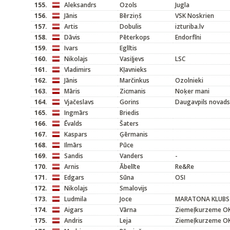
155.
Aleksandrs
Ozols
Jugla
156.
Jānis
Bērziņš
VSK Noskrien
157.
Artis
Dobulis
izturiba.lv
158.
Dāvis
Pēterkops
Endorfīni
159.
Ivars
Eglītis
160.
Nikolajs
Vasiļjevs
LSC
161.
Vladimirs
Kļavnieks
162.
Jānis
Marčinkus
Ozolnieki
163.
Māris
Zicmanis
Noķer mani
164.
Vjačeslavs
Gorins
Daugavpils novads
165.
Ingmārs
Briedis
166.
Ēvalds
Šaters
167.
Kaspars
Ģērmanis
168.
Ilmārs
Pūce
169.
Sandis
Vanders
-
170.
Arnis
Ābelīte
Re&Re
171.
Edgars
Sūna
OSI
172.
Nikolajs
Smalovijs
173.
Ludmila
Joce
MARATONA KLUBS
174.
Aigars
Vārna
Ziemeļkurzeme O
175.
Andris
Leja
Ziemeļkurzeme O