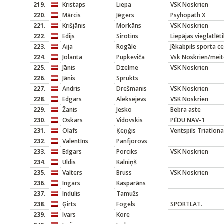
219.
Kristaps
Liepa
VSK Noskrien
220.
Mārcis
Jēgers
Psyhopath X
221.
Krišjānis
Morkāns
VSK Noskrien
222.
Edijs
Sirotins
Liepājas vieglatlēt
223.
Aija
Rogāle
Jēkabpils sporta c
224.
Jolanta
Pupkeviča
Vsk Noskrien/mei
225.
Jānis
Dzelme
VSK Noskrien
226.
Jānis
Sprukts
227.
Andris
Drešmanis
VSK Noskrien
228.
Edgars
Aleksejevs
VSK Noskrien
229.
Žanis
Jesko
Bebra aste
230.
Oskars
Vidovskis
PĒDU NAV-1
231.
Olafs
Ķeņģis
Ventspils Triatlona
232.
Valentīns
Panfjorovs
233.
Edgars
Porciks
VSK Noskrien
234.
Uldis
Kalniņš
235.
Valters
Bruss
VSK Noskrien
236.
Ingars
Kasparāns
237.
Indulis
Tamužs
238.
Ģirts
Fogels
SPORTLAT.
239.
Ivars
Kore