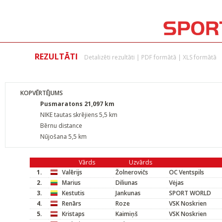
REZULTĀTI
Detalizēti rezultāti
|
PDF formātā
|
XLS formātā
KOPVĒRTĒJUMS
Pusmaratons 21,097 km
NIKE tautas skrējiens 5,5 km
Bērnu distance
Nūjošana 5,5 km
Vārds
Uzvārds
1.
Valērijs
Žolnerovičs
OC Ventspils
2.
Marius
Diliunas
Vėjas
3.
Kestutis
Jankunas
SPORT WORLD
4.
Renārs
Roze
VSK Noskrien
5.
Kristaps
Kaimiņš
VSK Noskrien