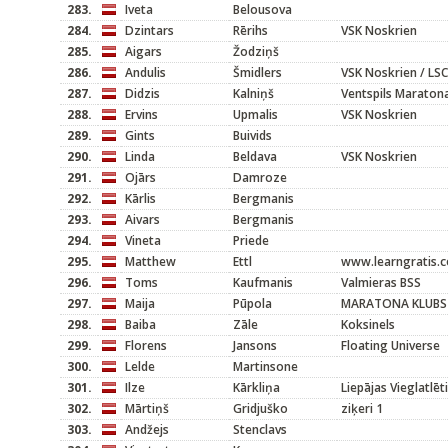
283.
Iveta
Belousova
284.
Dzintars
Rērihs
VSK Noskrien
285.
Aigars
Žodziņš
286.
Andulis
Šmidlers
VSK Noskrien / LSC
287.
Didzis
Kalniņš
Ventspils Maraton
288.
Ervins
Upmalis
VSK Noskrien
289.
Gints
Buivids
290.
Linda
Beldava
VSK Noskrien
291.
Ojārs
Damroze
292.
Kārlis
Bergmanis
293.
Aivars
Bergmanis
294.
Vineta
Priede
295.
Matthew
Ettl
www.learngratis.
296.
Toms
Kaufmanis
Valmieras BSS
297.
Maija
Pūpola
MARATONA KLUBS
298.
Baiba
Zāle
Koksinels
299.
Florens
Jansons
Floating Universe
300.
Lelde
Martinsone
301.
Ilze
Kārkliņa
Liepājas Vieglatlēt
302.
Mārtiņš
Gridjuško
ziķeri 1
303.
Andžejs
Stenclavs