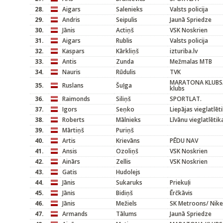
28.
Aigars
Salenieks
Valsts policija
29.
Andris
Seipulis
Jaunā Spriedze
30.
Jānis
Actiņš
VSK Noskrien
31.
Aigars
Rublis
Valsts policija
32.
Kaspars
Kārkliņš
izturiba.lv
33.
Antis
Zunda
Mežmalas MTB
34.
Nauris
Rūdulis
TVK
MARATONA KLUBS/Li
35.
Ruslans
Šuļga
klubs
36.
Raimonds
Siliņš
SPORTLAT.
37.
Igors
Seņko
Liepājas vieglatlēt
38.
Roberts
Mālnieks
Līvānu vieglatlētik
39.
Mārtiņš
Puriņš
40.
Artis
Krievāns
PĒDU NAV
41.
Ansis
Ozoliņš
VSK Noskrien
42.
Ainārs
Zellis
VSK Noskrien
43.
Gatis
Hudolejs
44.
Jānis
Sukaruks
Priekuļi
45.
Jānis
Bidiņš
Ērčkāvis
46.
Jānis
Mežiels
SK Metroons/ Nike
47.
Armands
Tālums
Jaunā Spriedze