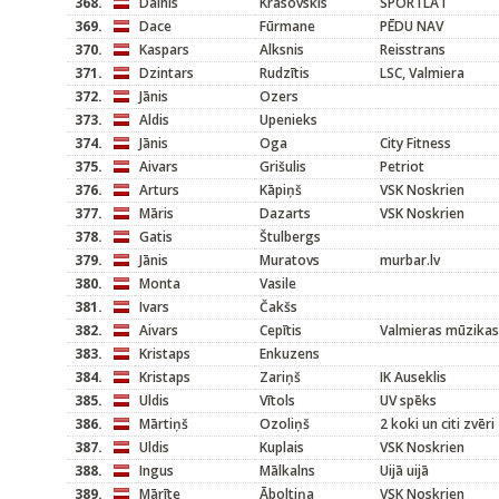
368.
Dainis
Krasovskis
SPORTLAT
369.
Dace
Fūrmane
PĒDU NAV
370.
Kaspars
Alksnis
Reisstrans
371.
Dzintars
Rudzītis
LSC, Valmiera
372.
Jānis
Ozers
373.
Aldis
Upenieks
374.
Jānis
Oga
City Fitness
375.
Aivars
Grišulis
Petriot
376.
Arturs
Kāpiņš
VSK Noskrien
377.
Māris
Dazarts
VSK Noskrien
378.
Gatis
Štulbergs
379.
Jānis
Muratovs
murbar.lv
380.
Monta
Vasile
381.
Ivars
Čakšs
382.
Aivars
Cepītis
Valmieras mūzikas
383.
Kristaps
Enkuzens
384.
Kristaps
Zariņš
IK Auseklis
385.
Uldis
Vītols
UV spēks
386.
Mārtiņš
Ozoliņš
2 koki un citi zvēri
387.
Uldis
Kuplais
VSK Noskrien
388.
Ingus
Mālkalns
Uijā uijā
389.
Mārīte
Āboltiņa
VSK Noskrien