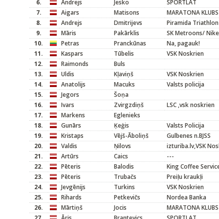
6.
Andrejs
Jesko
SPORTLAT
7.
Aigars
Matisons
MARATONA KLUBS
8.
Andrejs
Dmitrijevs
Piramida Triathlon
9.
Māris
Pakārklis
SK Metroons/ Nike
10.
Petras
Pranckūnas
Na, pagauk!
11.
Kaspars
Tūbelis
VSK Noskrien
12.
Raimonds
Buls
13.
Uldis
Kļaviņš
VSK Noskrien
14.
Anatolijs
Macuks
Valsts policija
15.
Jegors
Šoņa
16.
Ivars
Zvirgzdiņš
LSC ,vsk noskrien
17.
Markens
Eglenieks
18.
Gunārs
Ķeģis
Valsts Policija
19.
Kristaps
Vējš-Āboliņš
Gulbenes n.BJSS
20.
Valdis
Ņilovs
izturiba.lv,VSK No
21.
Artūrs
Caics
---
22.
Pēteris
Balodis
King Coffee Servic
23.
Pēteris
Trubačs
Preiļu kraukļi
24.
Jevgēnijs
Turkins
VSK Noskrien
25.
Rihards
Petkevičs
Nordea Banka
26.
Mārtiņš
Jocis
MARATONA KLUBS
27.
Āris
Brantevics
SPORTLAT