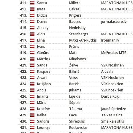
411.
Santa
Millere
MARATONA KLUBS
412.
Iveta
Ļaksa
MARATONA KLUBS
413.
Didzis
Krīgers
414.
Dainis
Bautris
jurmalasture.lv
415.
Alexey
Nedelskiy
416.
Aldis
Šternbergs
MARATONA KLUBS
417.
Elīna
Rutks-Arī-Rutkis
Ironman.lv
418.
Ivars
Prūsis
419.
Gunārs
Mats
Mežmalas MTB
420.
Mārtiņš
Miķelsons
421.
Sanda
Želve
VSK Noskrien
422.
Kaspars
Bāliņš
Alusala
423.
Aivars
Veiss
VSK Noskrien
424.
Krišjānis
Berķis
VSK noskrien
425.
Andis
Jukāms
VSK noskrien
426.
Imants
Lipskis
Darba Rūķi
427.
Māris
Šūpols
428.
Kristīne
Tāluma
Jaunā Spriedze
429.
Baiba
Lāce
Teikas Kalns
430.
Sandris
Skreitulis
Smalkais stils
431.
Leontijs
Rutkovskis
MARATONA KLUBS