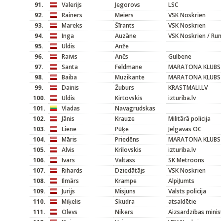
91.
Valerijs
Jegorovs
LSC
92.
Rainers
Meiers
VSK Noskrien
93.
Mareks
Šīrants
VSK Noskrien
94.
Inga
Auzāne
VSK Noskrien / Run
95.
Uldis
Anže
96.
Raivis
Ančs
Gulbene
97.
Santa
Feldmane
MARATONA KLUBS
98.
Baiba
Muzikante
MARATONA KLUBS
99.
Dainis
Žuburs
KRASTMALI.LV
100.
Uldis
Kirtovskis
izturiba.lv
101.
Vladas
Navagrudskas
102.
Jānis
Krauze
Militārā policija
103.
Liene
Pūķe
Jelgavas OC
104.
Māris
Priedēns
MARATONA KLUBS
105.
Alvis
Krilovskis
izturiba.lv
106.
Ivars
Valtass
SK Metroons
107.
Rihards
Dziedātājs
VSK Noskrien
108.
Ilmārs
Krampe
AlpiJumts
109.
Jurijs
Misjuns
Valsts policija
110.
Miķelis
Skudra
atsaldētie
111.
Olevs
Nikers
Aizsardzības minist