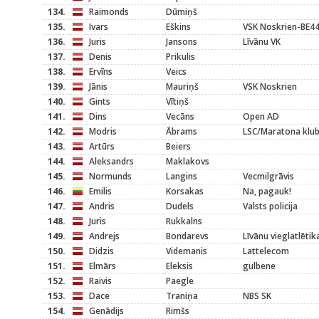
134.
Raimonds
Dūmiņš
135.
Ivars
Eškins
VSK Noskrien-BE4
136.
Juris
Jansons
Līvānu VK
137.
Denis
Prikulis
138.
Ervīns
Veics
139.
Jānis
Mauriņš
VSK Noskrien
140.
Gints
Vītiņš
141.
Dins
Vecāns
Open AD
142.
Modris
Ābrams
LSC/Maratona klub
143.
Artūrs
Beiers
144.
Aleksandrs
Maklakovs
145.
Normunds
Langins
Vecmilgrāvis
146.
Emilis
Korsakas
Na, pagauk!
147.
Andris
Dudels
Valsts policija
148.
Juris
Rukkalns
149.
Andrejs
Bondarevs
Līvānu vieglatlētik
150.
Didzis
Videmanis
Lattelecom
151.
Elmārs
Eleksis
gulbene
152.
Raivis
Paegle
153.
Dace
Traniņa
NBS SK
154.
Genādijs
Rimšs