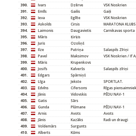
390.
Ivars
Dzērve
VSK Noskrien
391.
Emīls
Gailis
Gaiļi
392.
Ieva
Eglīte
VSK Noskrien
393.
Askolds
Cirsis
MARATONA KLUBS
394.
Laimonis
Daugavietis
Carnikavas sporta 
395.
Māris
Ķirķis
396.
Juris
Ozoliņš
397.
Ilze
Putriņa
Salaspils Zīriņi
398.
Pavel
Maksimov
VSK Noskrien / If 
399.
Māris
Krupenkovs
400.
Josifs
Kalveršs
Salaspils zīriņi
401.
Edgars
Spārniņš
402.
Līga
Jekste
SPORTLAT.
403.
Edvīns
Cifersons
Rīgas piensaimnie
404.
Jānis
Vidovskis
PĒDU NAV-1
405.
Gatis
Sārs
406.
Gunda
Plūmane
PĒDU NAV-1
407.
Arnis
Avots
Avots
408.
Jānis
Kazāks
Radi un draugi
409.
Voldemārs
Surgunts
410.
Alberts
Kūms