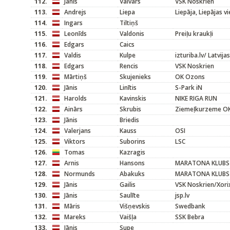
112.
Jānis
Vaivars
VSK Noskrien
113.
Andrejs
Liepa
Liepāja, Liepājas v
114.
Ingars
Tiltiņš
115.
Leonīds
Valdonis
Preiļu kraukļi
116.
Edgars
Caics
117.
Valdis
Kulpe
izturiba.lv/ Latvijas
118.
Edgars
Rencis
VSK Noskrien
119.
Mārtiņš
Skujenieks
OK Ozons
120.
Jānis
Linītis
S-Park iN
121.
Harolds
Kavinskis
NIKE RIGA RUN
122.
Ainārs
Skrubis
Ziemeļkurzeme O
123.
Jānis
Briedis
124.
Valerjans
Kauss
OSI
125.
Viktors
Suborins
LSC
126.
Tomas
Kazragis
127.
Arnis
Hansons
MARATONA KLUBS
128.
Normunds
Abakuks
MARATONA KLUBS
129.
Jānis
Gailis
VSK Noskrien/Xori
130.
Jānis
Saulīte
jsp.lv
131.
Māris
Višņevskis
Swedbank
132.
Mareks
Vaišļa
SSK Bebra
133.
Jānis
Supe