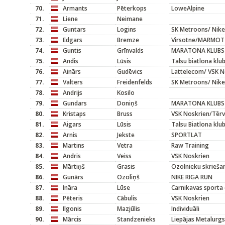
70.
Armants
Pēterkops
LoweAlpine
71.
Liene
Neimane
72.
Guntars
Logins
SK Metroons/ Nike
73.
Edgars
Bremze
Virsotne/MARMOT
74.
Guntis
Grīnvalds
MARATONA KLUBS
75.
Andis
Lūsis
Talsu biatlona klu
76.
Ainārs
Gudēvics
Lattelecom/ VSK N
77.
Valters
Freidenfelds
SK Metroons/ Nike
78.
Andrijs
Kosilo
79.
Gundars
Doniņš
MARATONA KLUBS
80.
Kristaps
Bruss
VSK Noskrien/Tēr
81.
Aigars
Lūsis
Talsu Biatlona klu
82.
Arnis
Jekste
SPORTLAT
83.
Martins
Vetra
Raw Training
84.
Andris
Veiss
VSK Noskrien
85.
Mārtiņš
Grasis
Ozolnieku skrieša
86.
Gunārs
Ozoliņš
NIKE RIGA RUN
87.
Ināra
Lūse
Carnikavas sporta 
88.
Pēteris
Cābulis
VSK Noskrien
89.
Ilgonis
Mazjūlis
Individuāli
90.
Mārcis
Standzenieks
Liepājas Metalurgs