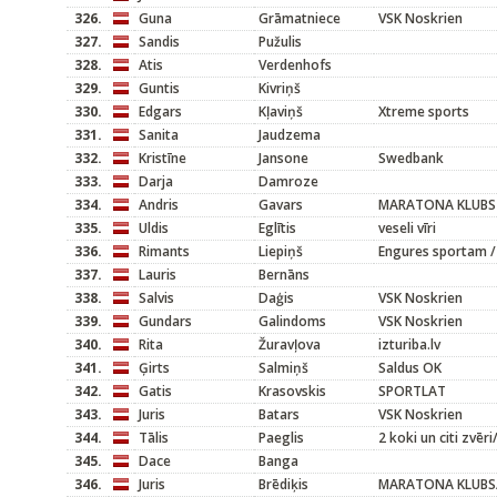
326.
Guna
Grāmatniece
VSK Noskrien
327.
Sandis
Pužulis
328.
Atis
Verdenhofs
329.
Guntis
Kivriņš
330.
Edgars
Kļaviņš
Xtreme sports
331.
Sanita
Jaudzema
332.
Kristīne
Jansone
Swedbank
333.
Darja
Damroze
334.
Andris
Gavars
MARATONA KLUBS
335.
Uldis
Eglītis
veseli vīri
336.
Rimants
Liepiņš
Engures sportam /
337.
Lauris
Bernāns
338.
Salvis
Daģis
VSK Noskrien
339.
Gundars
Galindoms
VSK Noskrien
340.
Rita
Žuravļova
izturiba.lv
341.
Ģirts
Salmiņš
Saldus OK
342.
Gatis
Krasovskis
SPORTLAT
343.
Juris
Batars
VSK Noskrien
344.
Tālis
Paeglis
2 koki un citi zvēr
345.
Dace
Banga
346.
Juris
Brēdiķis
MARATONA KLUBS