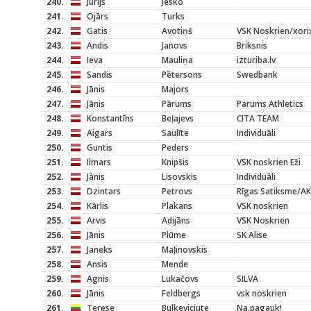
240.
Jurijs
Jesko
241.
Ojārs
Turks
242.
Gatis
Avotiņš
VSK Noskrien/xori
243.
Andis
Janovs
Briksnis
244.
Ieva
Mauliņa
izturiba.lv
245.
Sandis
Pētersons
Swedbank
246.
Jānis
Majors
247.
Jānis
Pārums
Parums Athletics
248.
Konstantīns
Beļajevs
CITA TEAM
249.
Aigars
Saulīte
Individuāli
250.
Guntis
Peders
251.
Ilmars
Knipšis
VSK noskrien Eži
252.
Jānis
Lisovskis
Individuāli
253.
Dzintars
Petrovs
Rīgas Satiksme/A
254.
Kārlis
Plakans
VSK noskrien
255.
Arvis
Adijāns
VSK Noskrien
256.
Jānis
Plūme
SK Alise
257.
Janeks
Maļinovskis
258.
Ansis
Mende
259.
Agnis
Lukačovs
SILVA
260.
Jānis
Feldbergs
vsk noskrien
261.
Terese
Bulkeviciute
Na,pagauk!