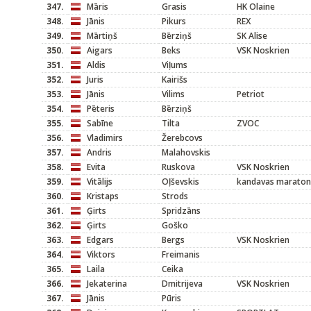
347.
Māris
Grasis
HK Olaine
348.
Jānis
Pikurs
REX
349.
Mārtiņš
Bērziņš
SK Alise
350.
Aigars
Beks
VSK Noskrien
351.
Aldis
Viļums
352.
Juris
Kairišs
353.
Jānis
Vilims
Petriot
354.
Pēteris
Bērziņš
355.
Sabīne
Tilta
ZVOC
356.
Vladimirs
Žerebcovs
357.
Andris
Malahovskis
358.
Evita
Ruskova
VSK Noskrien
359.
Vitālijs
Oļševskis
kandavas maraton
360.
Kristaps
Strods
361.
Ģirts
Spridzāns
362.
Ģirts
Goško
363.
Edgars
Bergs
VSK Noskrien
364.
Viktors
Freimanis
365.
Laila
Ceika
366.
Jekaterina
Dmitrijeva
VSK Noskrien
367.
Jānis
Pūris