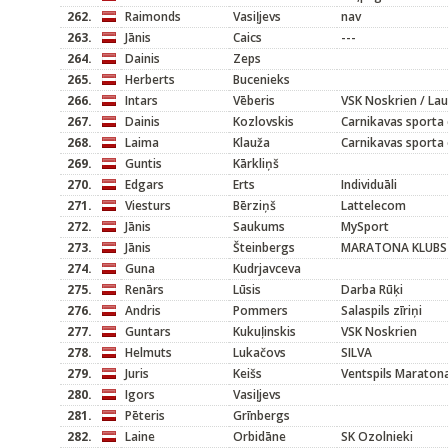
262.
Raimonds
Vasiļjevs
nav
263.
Jānis
Caics
---
264.
Dainis
Zeps
265.
Herberts
Bucenieks
266.
Intars
Vēberis
VSK Noskrien / La
267.
Dainis
Kozlovskis
Carnikavas sporta 
268.
Laima
Klauža
Carnikavas sporta 
269.
Guntis
Kārkliņš
270.
Edgars
Erts
Individuāli
271.
Viesturs
Bērziņš
Lattelecom
272.
Jānis
Saukums
MySport
273.
Jānis
Šteinbergs
MARATONA KLUBS
274.
Guna
Kudrjavceva
275.
Renārs
Lūsis
Darba Rūķi
276.
Andris
Pommers
Salaspils zīriņi
277.
Guntars
Kukuļinskis
VSK Noskrien
278.
Helmuts
Lukačovs
SILVA
279.
Juris
Keišs
Ventspils Maraton
280.
Igors
Vasiļjevs
281.
Pēteris
Grīnbergs
282.
Laine
Orbidāne
SK Ozolnieki