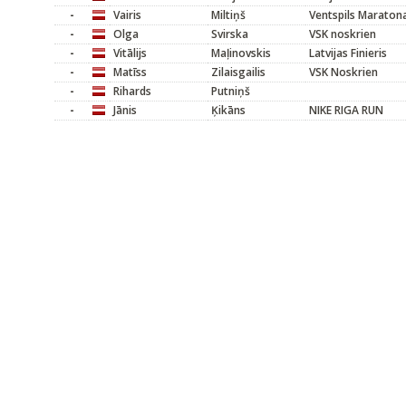
-
Vairis
Miltiņš
Ventspils Maraton
-
Olga
Svirska
VSK noskrien
-
Vitālijs
Maļinovskis
Latvijas Finieris
-
Matīss
Zilaisgailis
VSK Noskrien
-
Rihards
Putniņš
-
Jānis
Ķikāns
NIKE RIGA RUN