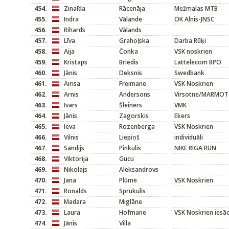
454.
Zinaīda
Rācenāja
Mežmalas MTB
455.
Indra
Vālande
OK Alnis-JNSC
456.
Rihards
Vālands
457.
Līva
Grahoļska
Darba Rūķi
458.
Aija
Čonka
VSK noskrien
459.
Kristaps
Briedis
Lattelecom BPO
460.
Jānis
Deksnis
Swedbank
461.
Airisa
Freimane
VSK Noskrien
462.
Arnis
Andersons
Virsotne/MARMOT
463.
Ivars
Šleiners
VMK
464.
Jānis
Zagorskis
Ekers
465.
Ieva
Rozenberga
VSK Noskrien
466.
Vilnis
Liepiņš
individuāli
467.
Sandijs
Pinkulis
NIKE RIGA RUN
468.
Viktorija
Gucu
469.
Nikolajs
Aleksandrovs
470.
Jana
Plūme
VSK Noskrien
471.
Ronalds
Sprukulis
472.
Madara
Miglāne
473.
Laura
Hofmane
VSK Noskrien iesāc
474.
Jānis
Villa