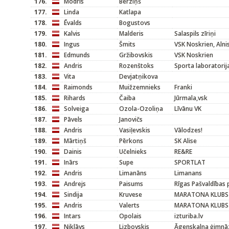
176.
Modris
Bērziņš
177.
Linda
Katlapa
178.
Ēvalds
Bogustovs
179.
Kalvis
Malderis
Salaspils zīriņi
180.
Ingus
Šmits
VSK Noskrien, Alni
181.
Edmunds
Gržibovskis
VSK Noskrien
182.
Andris
Rozenštoks
Sporta laboratorij
183.
Vita
Devjatņikova
184.
Raimonds
Muižzemnieks
Franki
185.
Rihards
Čaiba
Jūrmala,vsk
186.
Solveiga
Ozola-Ozoliņa
Līvānu VK
187.
Pāvels
Janovičs
188.
Andris
Vasiļevskis
Vālodzes!
189.
Mārtiņš
Pērkons
SK Alise
190.
Dainis
Učelnieks
RE&RE
191.
Inārs
Supe
SPORTLAT
192.
Andris
Limanāns
Limanans
193.
Andrejs
Paisums
Rīgas Pašvaldības p
194.
Sindija
Kruvese
MARATONA KLUBS
195.
Andris
Valerts
MARATONA KLUBS
196.
Intars
Opolais
izturiba.lv
197.
Niklāvs
Lizbovskis
Āgenskalna ģimnāz