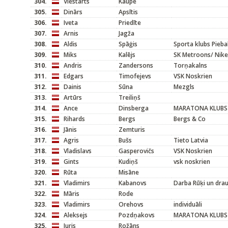
304.
Viestarts
Kaupe
305.
Dinārs
Apsītis
306.
Iveta
Priedīte
307.
Arnis
Jagža
308.
Aldis
Spāģis
Sporta klubs Pieba
309.
Miks
Kalējs
SK Metroons/ Nike
310.
Andris
Zandersons
Torņakalns
311.
Edgars
Timofejevs
VSK Noskrien
312.
Dainis
Sūna
Mezgls
313.
Artūrs
Treiliņš
314.
Ance
Dinsberga
MARATONA KLUBS
315.
Rihards
Bergs
Bergs & Co
316.
Jānis
Zemturis
317.
Agris
Bušs
Tieto Latvia
318.
Vladislavs
Gasperovičs
VSK Noskrien
319.
Gints
Kudiņš
vsk noskrien
320.
Rūta
Misāne
321.
Vladimirs
Kabanovs
Darba Rūķi un dra
322.
Māris
Rode
323.
Vladimirs
Orehovs
individuāli
324.
Aleksejs
Pozdņakovs
MARATONA KLUBS
325.
Juris
Rožāns