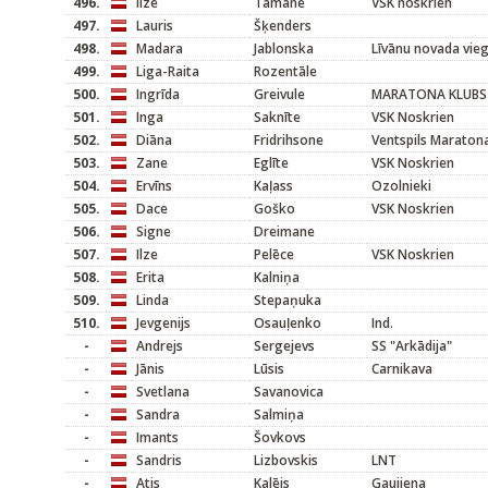
496.
Ilze
Tāmane
VSK noskrien
497.
Lauris
Šķenders
498.
Madara
Jablonska
Līvānu novada vieg
499.
Liga-Raita
Rozentāle
500.
Ingrīda
Greivule
MARATONA KLUBS
501.
Inga
Saknīte
VSK Noskrien
502.
Diāna
Fridrihsone
Ventspils Maraton
503.
Zane
Eglīte
VSK Noskrien
504.
Ervīns
Kaļass
Ozolnieki
505.
Dace
Goško
VSK Noskrien
506.
Signe
Dreimane
507.
Ilze
Pelēce
VSK Noskrien
508.
Erita
Kalniņa
509.
Linda
Stepaņuka
510.
Jevgenijs
Osauļenko
Ind.
-
Andrejs
Sergejevs
SS "Arkādija"
-
Jānis
Lūsis
Carnikava
-
Svetlana
Savanovica
-
Sandra
Salmiņa
-
Imants
Šovkovs
-
Sandris
Lizbovskis
LNT
-
Atis
Kalējs
Gaujiena