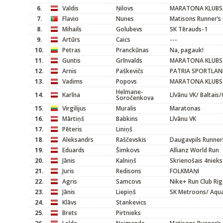
6.
Valdis
Ņilovs
MARATONA KLUBS/
7.
Flavio
Nunes
Matisons Runner’s
8.
Mihails
Golubevs
SK Tērauds-1
9.
Artūrs
Caics
---
10.
Petras
Pranckūnas
Na, pagauk!
11.
Guntis
Grīnvalds
MARATONA KLUBS
12.
Arnis
Paškevičs
PATRIA SPORTLA
13.
Vadims
Popovs
MARATONA KLUBS
Helmane-
14.
Karīna
Līvānu VK/ Baltai
Soročenkova
15.
Virgilijus
Muralis
Maratonas
16.
Mārtiņš
Babkins
Līvānu VK
17.
Pēteris
Liniņš
18.
Aleksandrs
Raščevskis
Daugavpils Runner
19.
Eduards
Šimkovs
Allianz World Run
20.
Jānis
Kalniņš
Skrienošais 4nieks
21.
Juris
Redisons
FOLKMAŅI
22.
Agris
Samcovs
Nike+ Run Club Ri
23.
Jānis
Liepiņš
SK Metroons/ Aqu
24.
Klāvs
Stankevics
25.
Brets
Pirtnieks