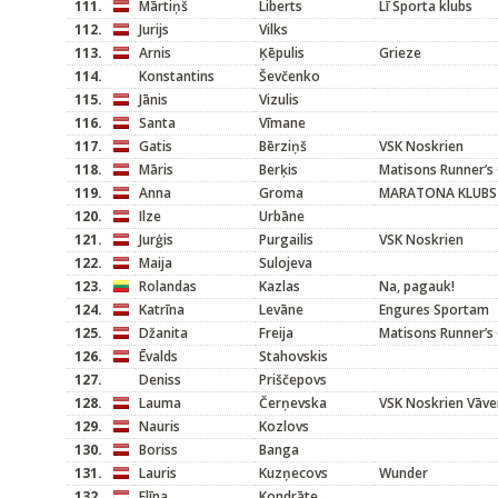
111.
Mārtiņš
Liberts
Lī Sporta klubs
112.
Jurijs
Vilks
113.
Arnis
Ķēpulis
Grieze
114.
Konstantins
Ševčenko
115.
Jānis
Vizulis
116.
Santa
Vīmane
117.
Gatis
Bērziņš
VSK Noskrien
118.
Māris
Berķis
Matisons Runner’s 
119.
Anna
Groma
MARATONA KLUBS
120.
Ilze
Urbāne
121.
Jurģis
Purgailis
VSK Noskrien
122.
Maija
Sulojeva
123.
Rolandas
Kazlas
Na, pagauk!
124.
Katrīna
Levāne
Engures Sportam
125.
Džanita
Freija
Matisons Runner’s 
126.
Ēvalds
Stahovskis
127.
Deniss
Priščepovs
128.
Lauma
Čerņevska
VSK Noskrien Vāve
129.
Nauris
Kozlovs
130.
Boriss
Banga
131.
Lauris
Kuzņecovs
Wunder
132.
Elīna
Kondrāte