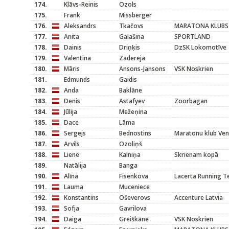
174.
Klāvs-Reinis
Ozols
175.
Frank
Missberger
176.
Aleksandrs
Tkačovs
MARATONA KLUBS
177.
Anita
Galašina
SPORTLAND
178.
Dainis
Driņķis
DzSK Lokomotīve
179.
Valentina
Zadereja
180.
Māris
Ansons-Jansons
VSK Noskrien
181.
Edmunds
Gaidis
182.
Anda
Baklāne
183.
Denis
Astafyev
Zoorbagan
184.
Jūlija
Mežeņina
185.
Dace
Lāma
186.
Sergejs
Bednostins
Maratonu klub Ven
187.
Arvils
Ozoliņš
188.
Liene
Kalniņa
Skrienam kopā
189.
Natālija
Banga
190.
Alīna
Fisenkova
Lacerta Running 
191.
Lauma
Muceniece
192.
Konstantins
Oševerovs
Accenture Latvia
193.
Sofja
Gavrilova
194.
Daiga
Greiškāne
VSK Noskrien