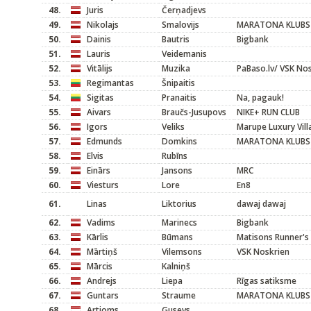
48.
Juris
Čerņadjevs
49.
Nikolajs
Smalovijs
MARATONA KLUBS
50.
Dainis
Bautris
Bigbank
51.
Lauris
Veidemanis
52.
Vitālijs
Muzika
PaBaso.lv/ VSK No
53.
Regimantas
Šnipaitis
54.
Sigitas
Pranaitis
Na, pagauk!
55.
Aivars
Braučs-Jusupovs
NIKE+ RUN CLUB
56.
Igors
Veliks
Marupe Luxury Vil
57.
Edmunds
Domkins
MARATONA KLUBS
58.
Elvis
Rubīns
59.
Einārs
Jansons
MRC
60.
Viesturs
Lore
En8
61.
Linas
Liktorius
dawaj dawaj
62.
Vadims
Marinecs
Bigbank
63.
Kārlis
Būmans
Matisons Runner's
64.
Mārtiņš
Vilemsons
VSK Noskrien
65.
Mārcis
Kalniņš
66.
Andrejs
Liepa
Rīgas satiksme
67.
Guntars
Straume
MARATONA KLUBS
68.
Artjoms
Gusevs