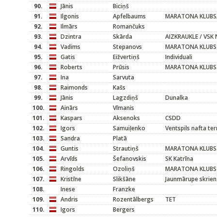
90.
Jānis
Biciņš
91.
Ilgonis
Apfelbaums
MARATONA KLUBS/V
92.
Ilmārs
Romančuks
93.
Dzintra
Skārda
AIZKRAUKLE / VSK 
94.
Vadims
Stepanovs
MARATONA KLUBS
95.
Gatis
Eižvertiņš
Individuali
96.
Roberts
Prūsis
MARATONA KLUBS
97.
Ina
Sarvuta
98.
Raimonds
Kašs
99.
Jānis
Lagzdiņš
Dunalka
100.
Ainārs
Vīmanis
101.
Kaspars
Aksenoks
CSDD
102.
Igors
Samuiļenko
Ventspils nafta te
103.
Sandra
Platā
104.
Guntis
Strautiņš
MARATONA KLUBS
105.
Arvīds
Šefanovskis
SK Katrīna
106.
Ringolds
Ozoliņš
MARATONA KLUBS
107.
Kristīne
Slikšāne
Jaunmārupe skrien
108.
Inese
Franzke
109.
Andris
Rozentālbergs
TET
110.
Igors
Bergers