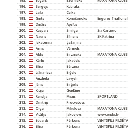
195.
Edgars
Ezernieks
MARATONA KLUBS
196.
Sergejs
Kubraks
197.
Laila
Ceika
198.
Gints
Konošonoks
Engures Triatlona 
199.
Dinārs
Apsītis
200.
Kaspars
Smilga
Sia Cartiero
201.
Nauris
Šīmans
SK Katrīna
202.
Jekaterina
Ļežaņina
203.
Arnis
Vērmels
204.
Aldis
Birznieks
MARATONA KLUBS
205.
Kārlis
Jakadels
206.
Elīna
Bērziņa
207.
Liāna-Ieva
Biģele
208.
Anzhela
Lavysh
209.
Jānis
Birģelis
210.
Kitija
Geidāne
211.
Rendija
Misus
SPORTLAND
212.
Dmitrijs
Procvetovs
213.
Olga
Mikulova
MARATONA KLUBS
214.
Vitālijs
Jakovļevs
www.endo.lv
215.
Eduards
Pērkons
VENTSPILS PILSĒT
216.
Elīna
Pērkona
VENTSPILS PILSĒT