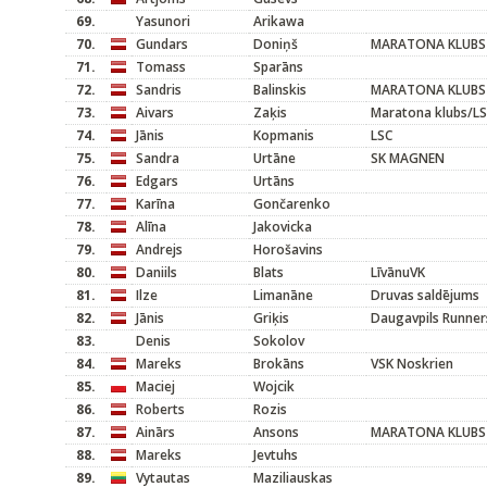
69.
Yasunori
Arikawa
70.
Gundars
Doniņš
MARATONA KLUBS
71.
Tomass
Sparāns
72.
Sandris
Balinskis
MARATONA KLUBS
73.
Aivars
Zaķis
Maratona klubs/L
74.
Jānis
Kopmanis
LSC
75.
Sandra
Urtāne
SK MAGNEN
76.
Edgars
Urtāns
77.
Karīna
Gončarenko
78.
Alīna
Jakovicka
79.
Andrejs
Horošavins
80.
Daniils
Blats
LīvānuVK
81.
Ilze
Limanāne
Druvas saldējums
82.
Jānis
Griķis
Daugavpils Runner
83.
Denis
Sokolov
84.
Mareks
Brokāns
VSK Noskrien
85.
Maciej
Wojcik
86.
Roberts
Rozis
87.
Ainārs
Ansons
MARATONA KLUBS
88.
Mareks
Jevtuhs
89.
Vytautas
Maziliauskas