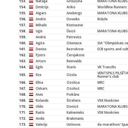
153.
Nataļja
Grišuņina
MARATONA KLUBS
154.
Dmitrijs
Ariko
Worldline Runners
155.
Aigars
Ansbergs
MARATONA KLUBS
156.
Andris
Doveiks
Ikšķile
157.
Mihails
Kostusevs
158.
Uģis
Ūsiņš
MARATONA KLUBS
159.
Andris
Petrevics
160.
Agita
Ošeniece
SIA "Olimpiskais ce
161.
Deniss
Bezrukovs
ECB sports and cul
162.
Pjotrs
Červjakovs
163.
Arturs
Reinvalds
164.
Egils
Staris
VK Tranzīts
VENTSPILS PILSĒT
165.
Ilze
Ozola
Runner's club
166.
Elīna
Ozoliņa
MRC
167.
Oskars
Ozoliņš
MRC
168.
Aivis
Poikāns
169.
Rolands
Štrehers
VSK Noskrien
170.
Uldis
Doniņš
MARATONA KLUBS
171.
Raitis
Kalnenieks
VSK Noskrien
172.
Andis
Brakmanis
173.
Valerijs
Ustinovs
da-marathon/ Spa