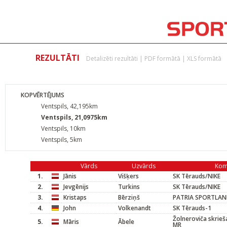
REZULTĀTI
Detalizēti rezultāti
|
PDF formātā
|
XLS formātā
KOPVĒRTĒJUMS
Ventspils, 42,195km
Ventspils, 21,0975km
Ventspils, 10km
Ventspils, 5km
Vārds
Uzvārds
Kom
1.
Jānis
Višķers
SK Tērauds/NIKE
2.
Jevgēnijs
Turkins
SK Tērauds/NIKE
3.
Kristaps
Bērziņš
PATRIA SPORTLA
4.
John
Volkenandt
SK Tērauds-1
Žolneroviča skrieš
5.
Māris
Ābele
MR