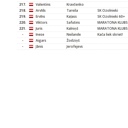
217.
Valentins
Kravčenko
218.
Arvīds
Tareila
SK Ozolnieki
219.
Ervīns
Kaļass
SK Ozolnieki 60+
220.
Viktors
Safutins
MARATONA KLUBS
221.
Juris
Kalniņš
MARATONA KLUBS
-
Inese
Neilande
Kača liek skriet!
-
Aigars
Žodziņš
-
Jānis
Jerofejevs