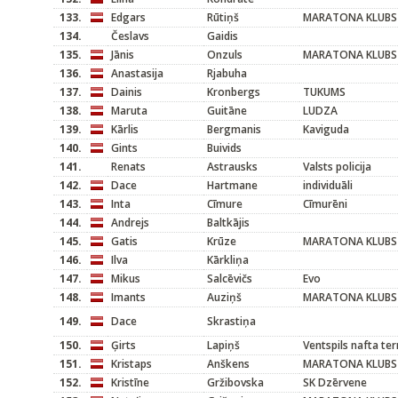
133.
Edgars
Rūtiņš
MARATONA KLUBS
134.
Česlavs
Gaidis
135.
Jānis
Onzuls
MARATONA KLUBS
136.
Anastasija
Rjabuha
137.
Dainis
Kronbergs
TUKUMS
138.
Maruta
Guitāne
LUDZA
139.
Kārlis
Bergmanis
Kaviguda
140.
Gints
Buivids
141.
Renats
Astrausks
Valsts policija
142.
Dace
Hartmane
individuāli
143.
Inta
Cīmure
Cīmurēni
144.
Andrejs
Baltkājis
145.
Gatis
Krūze
MARATONA KLUBS
146.
Ilva
Kārkliņa
147.
Mikus
Salcēvičs
Evo
148.
Imants
Auziņš
MARATONA KLUBS
149.
Dace
Skrastiņa
150.
Ģirts
Lapiņš
Ventspils nafta te
151.
Kristaps
Anškens
MARATONA KLUBS
152.
Kristīne
Gržibovska
SK Dzērvene