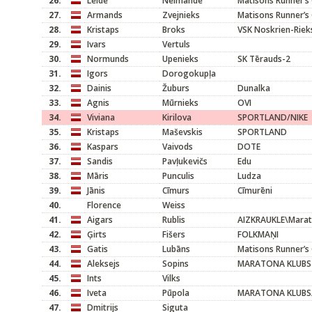
26.
Lelde
Neimande
Matisons Runner’s
27.
Armands
Zvejnieks
Matisons Runner’s 
28.
Kristaps
Broks
VSK Noskrien-Riek
29.
Ivars
Vertuls
30.
Normunds
Upenieks
SK Tērauds-2
31.
Igors
Dorogokupļa
32.
Dainis
Žuburs
Dunalka
33.
Agnis
Mūrnieks
OVI
34.
Viviana
Kirilova
SPORTLAND/NIKE
35.
Kristaps
Maševskis
SPORTLAND
36.
Kaspars
Vaivods
DOTE
37.
Sandis
Pavļukevičs
Edu
38.
Māris
Punculis
Ludza
39.
Jānis
Cīmurs
Cīmurēni
40.
Florence
Weiss
41.
Aigars
Rublis
AIZKRAUKLE\Marat
42.
Ģirts
Fišers
FOLKMAŅI
43.
Gatis
Lubāns
Matisons Runner’s 
44.
Aleksejs
Sopins
MARATONA KLUBS
45.
Ints
Vilks
46.
Iveta
Pūpola
MARATONA KLUBS/
47.
Dmitrijs
Siguta