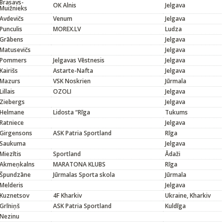
Brasavs-
OK Alnis
Jelgava
Muižnieks
Avdevičs
Venum
Jelgava
Punculis
MOREX.LV
Ludza
Grābens
Jelgava
Matusevičs
Jelgava
Pommers
Jelgavas Vēstnesis
Jelgava
Kairišs
Astarte-Nafta
Jelgava
Mazurs
VSK Noskrien
Jūrmala
Lillais
OZOLI
Jelgava
Ziebergs
Jelgava
Helmane
Lidosta “Rīga
Tukums
Ratniece
Jelgava
Girgensons
ASK Patria Sportland
Rīga
Saukuma
Jelgava
Miezītis
Sportland
Ādaži
Akmeņkalns
MARATONA KLUBS
Rīga
Špundzāne
Jūrmalas Sporta skola
Jūrmala
Melderis
Jelgava
Kuznetsov
4F Kharkiv
Ukraine, Kharkiv
Grīniņš
ASK Patria Sportland
Kuldīga
Nezinu