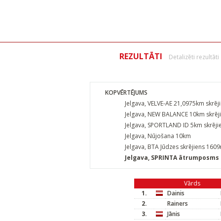
REZULTĀTI
Detalizēti rezultāti
KOPVĒRTĒJUMS
Jelgava, VELVE-AE 21,0975km skrēj
Jelgava, NEW BALANCE 10km skrēj
Jelgava, SPORTLAND ID 5km skrēji
Jelgava, Nūjošana 10km
Jelgava, BTA Jūdzes skrējiens 160
Jelgava, SPRINTA ātrumposms
Vārds
1.
Dainis
2.
Rainers
3.
Jānis