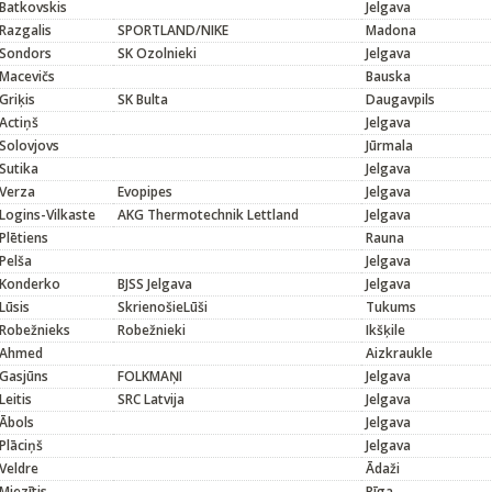
Batkovskis
Jelgava
Razgalis
SPORTLAND/NIKE
Madona
Sondors
SK Ozolnieki
Jelgava
Macevičs
Bauska
Griķis
SK Bulta
Daugavpils
Actiņš
Jelgava
Solovjovs
Jūrmala
Sutika
Jelgava
Verza
Evopipes
Jelgava
Logins-Vilkaste
AKG Thermotechnik Lettland
Jelgava
Plētiens
Rauna
Pelša
Jelgava
Konderko
BJSS Jelgava
Jelgava
Lūsis
SkrienošieLūši
Tukums
Robežnieks
Robežnieki
Ikšķile
Ahmed
Aizkraukle
Gasjūns
FOLKMAŅI
Jelgava
Leitis
SRC Latvija
Jelgava
Ābols
Jelgava
Plāciņš
Jelgava
Veldre
Ādaži
Miezītis
Rīga