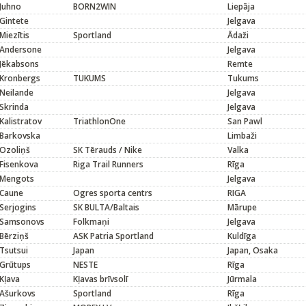
Juhno
BORN2WIN
Liepāja
Gintete
Jelgava
Miezītis
Sportland
Ādaži
Andersone
Jelgava
Jēkabsons
Remte
Kronbergs
TUKUMS
Tukums
Neilande
Jelgava
Skrinda
Jelgava
Kalistratov
TriathlonOne
San Pawl
Barkovska
Limbaži
Ozoliņš
SK Tērauds / Nike
Valka
Fisenkova
Riga Trail Runners
Rīga
Mengots
Jelgava
Caune
Ogres sporta centrs
RIGA
Serjogins
SK BULTA/Baltais
Mārupe
Samsonovs
Folkmaņi
Jelgava
Bērziņš
ASK Patria Sportland
Kuldīga
Tsutsui
Japan
Japan, Osaka
Grūtups
NESTE
Rīga
Kļava
Kļavas brīvsolī
Jūrmala
Ašurkovs
Sportland
Rīga