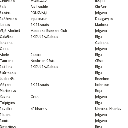
Zinovskis
MOREX.LV
Ikšķile
Šals
Aizkraukle
Skrīveri
Seņins
FOLKMAŅI
Jelgava
Raščevskis
inpace.run
Daugavpils
Jubelis
SK Tērauds
Madona
Vējš-Āboliņš
Matisons Runners Club
Jelgava
Galašins
SK BULTA/Baltais
Rīga
Jansone
Gulbene
Goba
Jelgava
Ābele
Baltais
Rīga
Taurene
Noskrien Cēsis
Cēsis
Babkins
SK BULTA/Baltais
Rīga
Stūrmanis
Rīga
Ludboržs
Rezekne
Višķers
SK Tērauds
Koknese
Martinovs
Roja
Kuzins
Gren
Jelgava
Tolpigins
Rīga
Pavelko
4F Kharkiv
Ukraine, Kharkiv
Pleiers
Jelgava
Ronis
Jelgava
Dmitrijevs
Riga