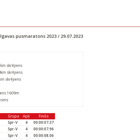
elgavas pusmaratons 2023 / 29.07.2023
5km skrējiens
km skrējiens
km skrējiens
jiens 1609m
posms
Grupa
Apļi
Finišs
Spr-V
4
00:00:07.37
Spr-V
4
00:00:07.96
Spr-V
4
00:00:08.06