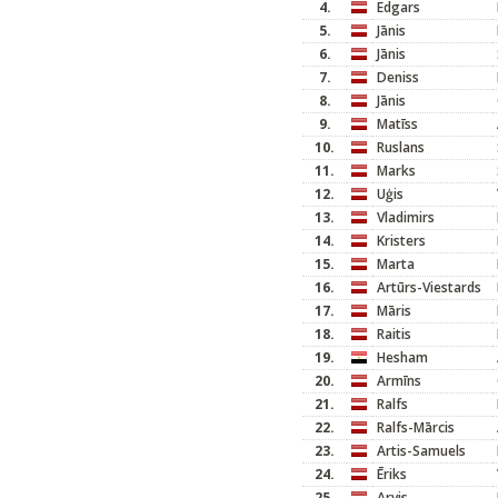
4.
Edgars
5.
Jānis
6.
Jānis
7.
Deniss
8.
Jānis
9.
Matīss
10.
Ruslans
11.
Marks
12.
Uģis
13.
Vladimirs
14.
Kristers
15.
Marta
16.
Artūrs-Viestards
17.
Māris
18.
Raitis
19.
Hesham
20.
Armīns
21.
Ralfs
22.
Ralfs-Mārcis
23.
Artis-Samuels
24.
Ēriks
25.
Arvis