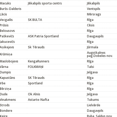
Macuks
Jēkabpils sporta centrs
Jēkabpils
Buršs-Dalderis
Ventspils
Lācis
Mērsrags
Vecgailis
SK BULTA
Rīga
Prūsis
Cēsis
Belousovs
Rīga
Paškevičs
ASK Patria Sportland
Daugaupils
Jakucevičs
Rīga
Aņikejevs
Sk Tērauds
Jūrmala
Augstkalnes
Krūmiņa
pag.Dobeles nov.
Maslobojevs
KengaRunners
Rīga
Vārna
FOLKMAŅI
Talsi
Dumpis
Jelgava
Kapustāns
SK Tērauds
Rīga
Irbe
Sportland
Rīga
Bērziņa
Rīga
Dude
Ok Alnis
Jelgava
Vinakmens
Astarte-Nafta
Tukums
Strods
Lielvārde
Bondere
Daugavpils
Ķeire
Ruba, Saldus nov.