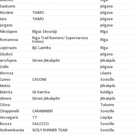
Saukums
Jelgava
Klovāne
TIAMO
Jelgava
Juse
TIAMO
Jelgava
Jurgens
Jelgava
Nikolajevs
Rīgas Sēņotāji
Rīga
Riga Trail Runners/ Supervaroņu
Romanova
Rīga
treniņi
Lejstrauts
BJC Laimīte
Rīga
Gludiņš
Jelgava
Jerofejevs
Skrien Jēkabpils!
Jēkabpils
Zellis
Jelgava
Moroza
Lilaste
Cuneo
CASONE
Sovicille
Mekšs
Jēkabpils
Bebriša
SK Katrīna
Kuldīga
Vēvere
Skrien Jēkabpils!
Jēkabpils
Ošiņa
Tukums
Chiappinelli
CARABINIERI
Sovicille
Vecvagaris
TT
Liepāja
Bizoza
SALUZZO
Sovicille
Nzikwinkunda
SICILY RUNNER TEAM
Sovicille