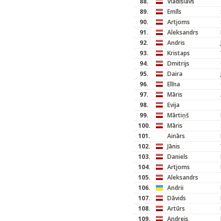
88.
Vladislavs
89.
Emīls
90.
Artjoms
91.
Aleksandrs
92.
Andris
93.
Kristaps
94.
Dmitrijs
95.
Daira
96.
Elīna
97.
Māris
98.
Evija
99.
Mārtiņš
100.
Māris
101.
Ainārs
102.
Jānis
103.
Daniels
104.
Artjoms
105.
Aleksandrs
106.
Andrii
107.
Dāvids
108.
Artūrs
109.
Andrejs