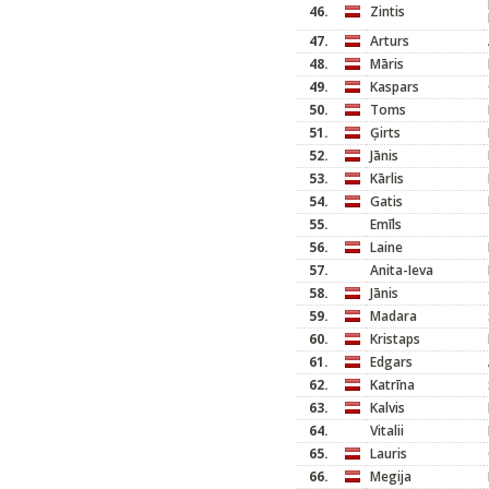
46.
Zintis
47.
Arturs
48.
Māris
49.
Kaspars
50.
Toms
51.
Ģirts
52.
Jānis
53.
Kārlis
54.
Gatis
55.
Emīls
56.
Laine
57.
Anita-Ieva
58.
Jānis
59.
Madara
60.
Kristaps
61.
Edgars
62.
Katrīna
63.
Kalvis
64.
Vitalii
65.
Lauris
66.
Megija