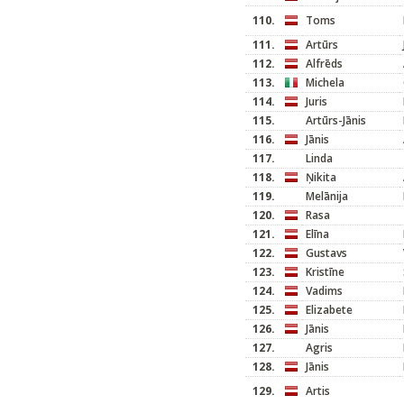
110.
Toms
111.
Artūrs
112.
Alfrēds
113.
Michela
114.
Juris
115.
Artūrs-Jānis
116.
Jānis
117.
Linda
118.
Ņikita
119.
Melānija
120.
Rasa
121.
Elīna
122.
Gustavs
123.
Kristīne
124.
Vadims
125.
Elizabete
126.
Jānis
127.
Agris
128.
Jānis
129.
Artis