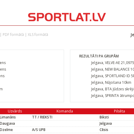
J
|
PDF formātā
|
XLS formātā
REZULTĀTI PA GRUPĀM
iens
Jelgava, VELVE-AE 21,097
iens
Jelgava, NEW BALANCE 10
ens
Jelgava, SPORTLAND ID 5
Jelgava, Nūjošana 10km
9m
Jelgava, BTA Jūdzes skrē
Jelgava, SPRINTA ātrum
Uzvārds
Komanda
Pilsēta
Limanāns
TT / RIEKSTI
Biksti
Daugava
Jelgava
Dzelme
A/S UPB
Cēsis