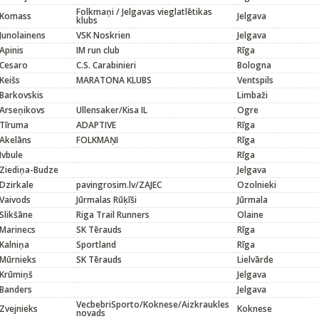
Folkmaņi / Jelgavas vieglatlētikas
Komass
Jelgava
klubs
Junolainens
VSK Noskrien
Jelgava
Apinis
IM run club
Rīga
Cesaro
C.S. Carabinieri
Bologna
Keišs
MARATONA KLUBS
Ventspils
Barkovskis
Limbaži
Arseņikovs
Ullensaker/Kisa IL
Ogre
Tīruma
ADAPTIVE
Rīga
Akelāns
FOLKMAŅI
Rīga
Ivbule
Rīga
Ziediņa-Budze
Jelgava
Dzirkale
pavingrosim.lv/ZAJEC
Ozolnieki
Vaivods
Jūrmalas Rūķīši
Jūrmala
Slikšāne
Riga Trail Runners
Olaine
Marinecs
SK Tērauds
Rīga
Kalniņa
Sportland
Rīga
Mūrnieks
SK Tērauds
Lielvārde
Krūmiņš
Jelgava
Banders
Jelgava
VecbebriSporto/Koknese/Aizkraukles
Zvejnieks
Koknese
novads