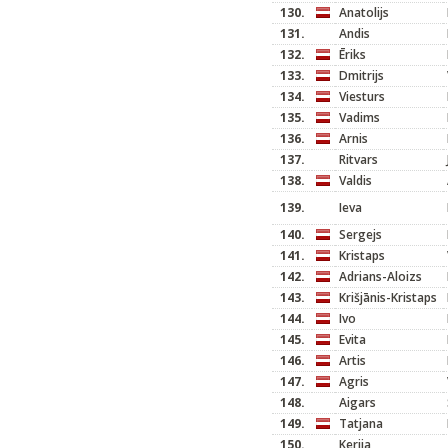
130.
Anatolijs
131.
Andis
132.
Ēriks
133.
Dmitrijs
134.
Viesturs
135.
Vadims
136.
Arnis
137.
Ritvars
138.
Valdis
139.
Ieva
140.
Sergejs
141.
Kristaps
142.
Adrians-Aloizs
143.
Krišjānis-Kristaps
144.
Ivo
145.
Evita
146.
Artis
147.
Agris
148.
Aigars
149.
Tatjana
150.
Kerija