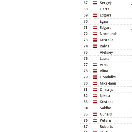
67.
Sergejs
68.
Dārta
69.
Edgars
70.
Egija
71.
Edgars
72.
Normunds
73.
Kristelle
74.
Raivis
75.
Aleksey
76.
Laura
77.
Arnis
78.
Alīna
79.
Dominiks
80.
Miks-Jānis
81.
Dmitrijs
82.
Ņikita
83.
Kristaps
84.
Sakiho
85.
Gunārs
86.
Pēteris
87.
Roberts