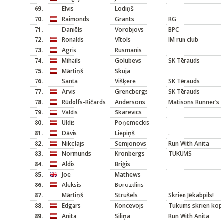
69.
Elvis
Lodiņš
70.
Raimonds
Grants
RG
71.
Daniēls
Vorobjovs
BPC
72.
Ronalds
Vītols
IM run club
73.
Agris
Rusmanis
74.
Mihails
Golubevs
SK Tērauds
75.
Mārtiņš
Skuja
76.
Santa
Višķere
SK Tērauds
77.
Arvis
Grencbergs
SK Tērauds
78.
Rūdolfs-Ričards
Andersons
Matisons Runner’s 
79.
Valdis
Skarevics
80.
Uldis
Poņemeckis
81.
Dāvis
Liepiņš
.
82.
Nikolajs
Semjonovs
Run With Anita
83.
Normunds
Kronbergs
TUKUMS
84.
Aldis
Briģis
85.
Joe
Mathews
86.
Aleksis
Borozdins
87.
Mārtiņš
Strušels
Skrien Jēkabpils!
88.
Edgars
Koncevojs
Tukums skrien ko
89.
Anita
Siliņa
Run With Anita