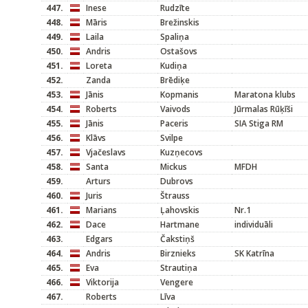
447.
Inese
Rudzīte
448.
Māris
Brežinskis
449.
Laila
Spaliņa
450.
Andris
Ostašovs
451.
Loreta
Kudiņa
452.
Zanda
Brēdiķe
453.
Jānis
Kopmanis
Maratona klubs
454.
Roberts
Vaivods
Jūrmalas Rūķīši
455.
Jānis
Paceris
SIA Stiga RM
456.
Klāvs
Svilpe
457.
Vjačeslavs
Kuzņecovs
458.
Santa
Mickus
MFDH
459.
Arturs
Dubrovs
460.
Juris
Štrauss
461.
Marians
Ļahovskis
Nr.1
462.
Dace
Hartmane
individuāli
463.
Edgars
Čakstiņš
464.
Andris
Birznieks
SK Katrīna
465.
Eva
Strautiņa
466.
Viktorija
Vengere
467.
Roberts
Līva