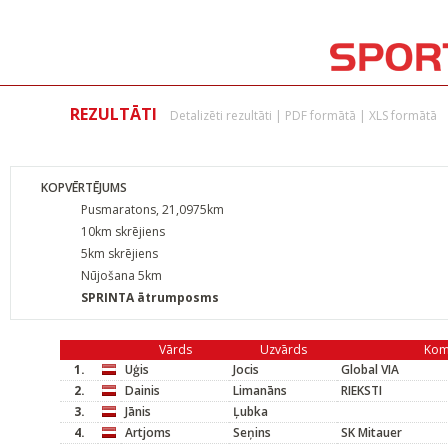
REZULTĀTI
Detalizēti rezultāti
|
PDF formātā
|
XLS formātā
KOPVĒRTĒJUMS
Pusmaratons, 21,0975km
10km skrējiens
5km skrējiens
Nūjošana 5km
SPRINTA ātrumposms
Vārds
Uzvārds
Kom
1.
Uģis
Jocis
Global VIA
2.
Dainis
Limanāns
RIEKSTI
3.
Jānis
Ļubka
4.
Artjoms
Seņins
SK Mitauer