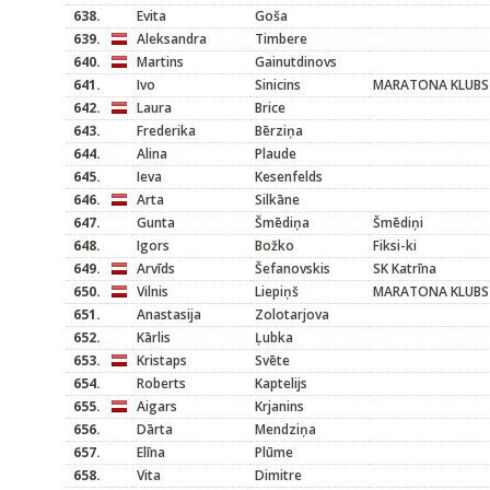
638.
Evita
Goša
639.
Aleksandra
Timbere
640.
Martins
Gainutdinovs
641.
Ivo
Sinicins
MARATONA KLUBS
642.
Laura
Brice
643.
Frederika
Bērziņa
644.
Alina
Plaude
645.
Ieva
Kesenfelds
646.
Arta
Silkāne
647.
Gunta
Šmēdiņa
Šmēdiņi
648.
Igors
Božko
Fiksi-ki
649.
Arvīds
Šefanovskis
SK Katrīna
650.
Vilnis
Liepiņš
MARATONA KLUBS
651.
Anastasija
Zolotarjova
652.
Kārlis
Ļubka
653.
Kristaps
Svēte
654.
Roberts
Kaptelijs
655.
Aigars
Krjanins
656.
Dārta
Mendziņa
657.
Elīna
Plūme
658.
Vita
Dimitre