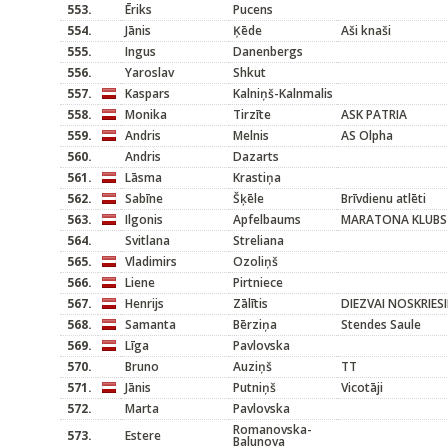
553.
Ēriks
Pucens
554.
Jānis
Ķēde
Aši knaši
555.
Ingus
Danenbergs
556.
Yaroslav
Shkut
557.
Kaspars
Kalniņš-Kalnmalis
558.
Monika
Tirzīte
ASK PATRIA
559.
Andris
Melnis
AS Olpha
560.
Andris
Dazarts
561.
Lāsma
Krastiņa
562.
Sabīne
Šķēle
Brīvdienu atlēti
563.
Ilgonis
Apfelbaums
MARATONA KLUBS
564.
Svitlana
Streliana
565.
Vladimirs
Ozoliņš
566.
Liene
Pirtniece
567.
Henrijs
Zālītis
DIEZVAI NOSKRIES
568.
Samanta
Bērziņa
Stendes Saule
569.
Līga
Pavlovska
570.
Bruno
Auziņš
TT
571.
Jānis
Putniņš
Vicotāji
572.
Marta
Pavlovska
Romanovska-
573.
Estere
Balunova