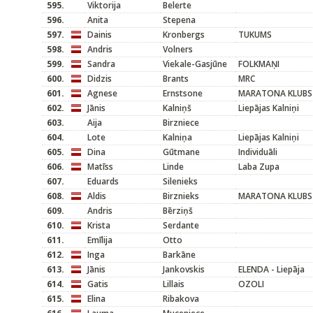
595.
Viktorija
Belerte
596.
Anita
Stepena
597.
Dainis
Kronbergs
TUKUMS
598.
Andris
Volners
599.
Sandra
Viekale-Gasjūne
FOLKMAŅI
600.
Didzis
Brants
MRC
601.
Agnese
Ernstsone
MARATONA KLUBS
602.
Jānis
Kalniņš
Liepājas Kalniņi
603.
Aija
Birzniece
604.
Lote
Kalniņa
Liepājas Kalniņi
605.
Dina
Gūtmane
Individuāli
606.
Matīss
Linde
Laba Zupa
607.
Eduards
Silenieks
608.
Aldis
Birznieks
MARATONA KLUBS
609.
Andris
Bērziņš
610.
Krista
Serdante
611.
Emīlija
Otto
612.
Inga
Barkāne
613.
Jānis
Jankovskis
ELENDA - Liepāja
614.
Gatis
Lillais
OZOLI
615.
Elina
Ribakova