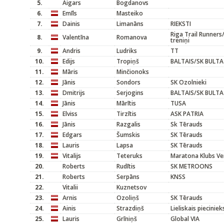
5.
Aigars
Bogdanovs
6.
Emīls
Masteiko
7.
Dainis
Limanāns
RIEKSTI
Riga Trail Runner
8.
Valentīna
Romanova
treniņi
9.
Andris
Ludriks
TT
10.
Edijs
Tropiņš
BALTAIS/SK BULTA
11.
Māris
Minčionoks
12.
Jānis
Sondors
SK Ozolnieki
13.
Dmitrijs
Serjogins
BALTAIS/SK BULTA
14.
Jānis
Mārītis
TUSA
15.
Elviss
Tirzītis
ASK PATRIA
16.
Jānis
Razgalis
Sk Tērauds
17.
Edgars
Šumskis
SK Tērauds
18.
Lauris
Lapsa
SK Tērauds
19.
Vitalijs
Teteruks
Maratona Klubs Ve
20.
Roberts
Rudītis
SK METROONS
21.
Roberts
Serpāns
KNSS
22.
Vitalii
Kuznetsov
23.
Arnis
Ozoliņš
SK Tērauds
24.
Ainis
Strazdiņš
Lieliskais pieciniek
25.
Lauris
Grīniņš
Global VIA