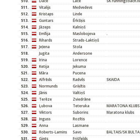
510.
Dace
Lāce
SK runningcoach.lv
511.
Vitalijs
Medvedevs
512.
Kristaps
Linde
513.
Guntars
Ērkšķis
514.
Jāzeps
Kalniņš
515.
Emīlija
Maslobojeva
.
516.
Rihards
Strads-Laktiņš
517.
Jeļena
Stola
518.
Jugita
Andersone
519.
Irina
Lorence
520.
Ketija
Jekuma
521.
Māra
Pucena
522.
Alfrēds
Radvils
SKAIDA
523.
Normunds
Griķītis
524.
Jānis
Valtiņš
525.
Terēze
Zviedrāne
526.
Ļubova
Teteruka
MARATONA KLUBS V
527.
Viktors
Suborins
Maratona klubs
528.
Inguss
Rozītis
529.
Anna
Lasmane
530.
Roberts-Lamins
Savo
BALTAIS/SK BULTA
531.
Gints
Frišfelds