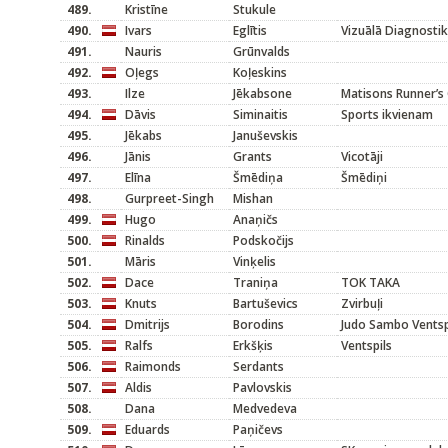
489.
Kristīne
Stukule
490.
Ivars
Eglītis
Vizuālā Diagnosti
491.
Nauris
Grūnvalds
492.
Oļegs
Koļeskins
493.
Ilze
Jēkabsone
Matisons Runner’s 
494.
Dāvis
Siminaitis
Sports ikvienam
495.
Jēkabs
Januševskis
496.
Jānis
Grants
Vicotāji
497.
Elīna
Šmēdiņa
Šmēdiņi
498.
Gurpreet-Singh
Mishan
499.
Hugo
Anaņičs
500.
Rinalds
Podskočijs
501.
Māris
Vinķelis
502.
Dace
Traniņa
TOK TAKA
503.
Knuts
Bartuševics
Zvirbuļi
504.
Dmitrijs
Borodins
Judo Sambo Ventsp
505.
Ralfs
Erkšķis
Ventspils
506.
Raimonds
Serdants
507.
Aldis
Pavlovskis
508.
Dana
Medvedeva
509.
Eduards
Paņičevs