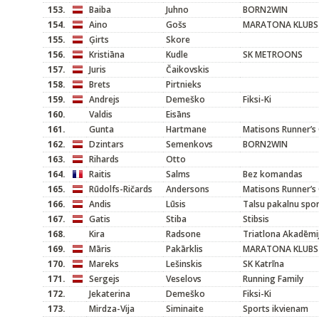
153.
Baiba
Juhno
BORN2WIN
154.
Aino
Gošs
MARATONA KLUBS
155.
Ģirts
Skore
156.
Kristiāna
Kudle
SK METROONS
157.
Juris
Čaikovskis
158.
Brets
Pirtnieks
159.
Andrejs
Demeško
Fiksi-Ki
160.
Valdis
Eisāns
161.
Gunta
Hartmane
Matisons Runner’s 
162.
Dzintars
Semenkovs
BORN2WIN
163.
Rihards
Otto
164.
Raitis
Salms
Bez komandas
165.
Rūdolfs-Ričards
Andersons
Matisons Runner’s 
166.
Andis
Lūsis
Talsu pakalnu spor
167.
Gatis
Stiba
Stibsis
168.
Kira
Radsone
Triatlona Akadēmi
169.
Māris
Pakārklis
MARATONA KLUBS
170.
Mareks
Lešinskis
SK Katrīna
171.
Sergejs
Veselovs
Running Family
172.
Jekaterina
Demeško
Fiksi-Ki
173.
Mirdza-Vija
Siminaite
Sports ikvienam