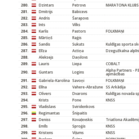
280.
Dzintars
Petrovs
MARATONA KLUBS
281.
Dmitrijs
Babicevs
282.
Andris
Šarapovs
283.
Ints
Vilks
284.
Karlis
Pastors
FOLKMAŅI
285.
Mārtiņš
Raģis
286.
Sandis
Sukuts
Kuldīgas sporta sk
287.
Elīza
Actiņa
Dzegužkalna alpīni
288.
Aleksejs
Daņilovs
289.
Lauris
Liepa
COBALT
Alpha Partners - 
290.
Guntars
Logins
apmācības
291.
Gabriela-Karolina
Savoņi
FOLKMAŅI
292.
Elīna
Vahere-Abražune
SS Arkādija
293.
Olivers
Dvarons
Kuldīgas novada s
294.
Krists
Pone
KNSS
295.
Vladislavs
Sviridenkovs
296.
Regimantas
Šnipaitis
297.
Deniss
Kovaļevskis
Triatlona Akadēmi
298.
Emīls
Sproģis
KNSS
299.
Kristens
Viļums
KNSS