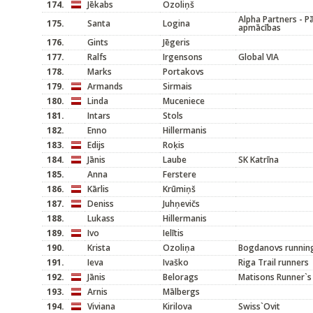
174.
Jēkabs
Ozoliņš
Alpha Partners - 
175.
Santa
Logina
apmācības
176.
Gints
Jēgeris
177.
Ralfs
Irgensons
Global VIA
178.
Marks
Portakovs
179.
Armands
Sirmais
180.
Linda
Muceniece
181.
Intars
Stols
182.
Enno
Hillermanis
183.
Edijs
Roķis
184.
Jānis
Laube
SK Katrīna
185.
Anna
Ferstere
186.
Kārlis
Krūmiņš
187.
Deniss
Juhņevičs
188.
Lukass
Hillermanis
189.
Ivo
Ielītis
190.
Krista
Ozoliņa
Bogdanovs runnin
191.
Ieva
Ivaško
Riga Trail runners
192.
Jānis
Belorags
Matisons Runner`s
193.
Arnis
Mālbergs
194.
Viviana
Kirilova
Swiss`Ovit