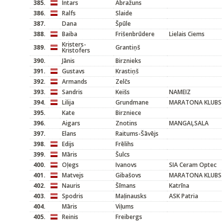
385.
Intars
Abražuns
386.
Ralfs
Slaide
387.
Dana
Špūle
388.
Baiba
Frišenbrūdere
Lielais Ciems
Kristers-
389.
Grantiņš
Kristofers
390.
Jānis
Birznieks
391.
Gustavs
Krastiņš
392.
Armands
Zelčs
393.
Sandris
Keišs
NAMEIZ
394.
Lilija
Grundmane
MARATONA KLUBS
395.
Kate
Birzniece
396.
Aigars
Znotins
MANGAĻSALA
397.
Elans
Raitums-Šāvējs
398.
Edijs
Frēlihs
399.
Māris
Šulcs
400.
Oļegs
Ivanovs
SIA Ceram Optec
401.
Matvejs
Gibašovs
MARATONA KLUBS
402.
Nauris
Šīmans
Katrīna
403.
Spodris
Maļinausks
ASK Patria
404.
Māris
Viļums
405.
Reinis
Freibergs