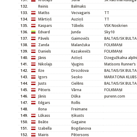
132.
Reinis
Balmaks
133.
Matīss
Vecvagaris
TT
134.
Mārtiņš
Auziņš
TT
135.
Kaspars
Tūbelis
VSK Noskrien
136.
Edvard
Junda
Sky10
137.
Pāvels
Gaimovičs
BALTAIS/SK BULTA
138.
Zanda
Malančuka
FOLKMAŅI
139.
Daniels
Kazakevičs
FOLKMAŅI
140.
Jānis
Actiņš
Dzegužkalna alpīni
141.
Nikolajs
Vjugins
Matisons Runner’s 
142.
Ilze
Drozdova
BALTAIS/SK BULTA
143.
Igors
Seņko
MARATONA KLUBS
144.
Justs
Cielēns
BALTAIS/SK BULTA
145.
Pēteris
Vārna
FOLKMAŅI
146.
Jānis
Dūka
purenn.com
147.
Edgars
Rollis
148.
Ilona
Freimane
149.
Lūkass
Ķikusts
150.
Beāte
Gagaine
151.
Izabella
Bogdanova
152.
Mairis
Pētersons