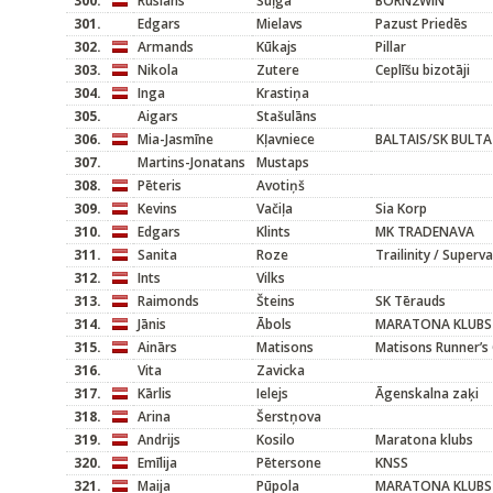
300.
Ruslans
Šuļga
BORN2WIN
301.
Edgars
Mielavs
Pazust Priedēs
302.
Armands
Kūkajs
Pillar
303.
Nikola
Zutere
Ceplīšu bizotāji
304.
Inga
Krastiņa
305.
Aigars
Stašulāns
306.
Mia-Jasmīne
Kļavniece
BALTAIS/SK BULTA
307.
Martins-Jonatans
Mustaps
308.
Pēteris
Avotiņš
309.
Kevins
Vačiļa
Sia Korp
310.
Edgars
Klints
MK TRADENAVA
311.
Sanita
Roze
Trailinity / Superv
312.
Ints
Vilks
313.
Raimonds
Šteins
SK Tērauds
314.
Jānis
Ābols
MARATONA KLUBS
315.
Ainārs
Matisons
Matisons Runner’s 
316.
Vita
Zavicka
317.
Kārlis
Ielejs
Āgenskalna zaķi
318.
Arina
Šerstņova
319.
Andrijs
Kosilo
Maratona klubs
320.
Emīlija
Pētersone
KNSS
321.
Maija
Pūpola
MARATONA KLUBS