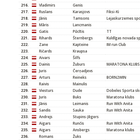
216.
Vladimirs
Genis
217.
Ruslans
Karasjovs
Fiksi-Ki
218.
Jānis
Tamsons
Lejaskurzemes sp
219.
Māris
Lancmanis
220.
Gatis
Pūcītis
TT
221.
Rihards
Šternbergs
Kuldīgas novada s
222.
Zane
Kapteine
IM run Club
223.
Ričards
Kraupsa
224.
Aivars
Šilfs
225.
Dainis
Žuburs
MARATONA KLUBS
226.
Juris
Čerņadjevs
227.
Arturs
Reineks
BORN2WIN
228.
Raivis
Mainulis
229.
Viesturs
Dude
Dobeles Sporta sk
230.
Juris
Buks
Maratona klubs
231.
Jānis
Leimanis
Run With Anita
232.
Sandis
Sauka
Run With Anita
233.
Andrejs
Stupins-Jēgers
234.
Aigars
Runčis
Run With Anita
235.
Aigars
Ansbergs
Maratona klubs
236.
Romans
Žuks