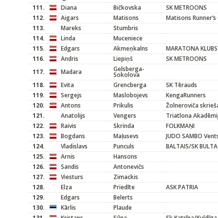
111.
Diana
Bičkovska
SK METROONS
112.
Aigars
Matisons
Matisons Runner’s 
113.
Mareks
Stumbris
114.
Linda
Muceniece
115.
Edgars
Akmeņkalns
MARATONA KLUBS
116.
Andris
Liepiņš
SK METROONS
Gelsberga-
117.
Madara
Sokolova
118.
Evita
Grencberga
SK Tērauds
119.
Sergejs
Maslobojevs
KengaRunners
120.
Antons
Prikulis
Žolneroviča skrieš
121.
Anatolijs
Vengers
Triatlona Akadēmi
122.
Raivis
Skrinda
FOLKMAŅI
123.
Bogdans
Maļusevs
JUDO SAMBO Vents
124.
Vladislavs
Punculs
BALTAIS/SK BULTA
125.
Arnis
Hansons
126.
Sandis
Antonevičs
127.
Viesturs
Zimackis
128.
Elza
Priedīte
ASK PATRIA
129.
Edgars
Belerts
130.
Kārlis
Plaude
131.
Kristaps
Sūna
Sk Katrīna/Kuldīga