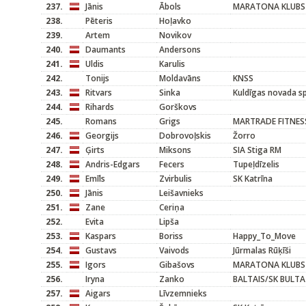
237.
Jānis
Ābols
MARATONA KLUBS
238.
Pēteris
Hoļavko
239.
Artem
Novikov
240.
Daumants
Andersons
241.
Uldis
Karulis
242.
Tonijs
Moldavāns
KNSS
243.
Ritvars
Sinka
Kuldīgas novada s
244.
Rihards
Gorškovs
245.
Romans
Grigs
MARTRADE FITNES
246.
Georgijs
Dobrovoļskis
Žorro
247.
Ģirts
Miksons
SIA Stiga RM
248.
Andris-Edgars
Fecers
Tupeļdīzelis
249.
Emīls
Zvirbulis
SK Katrīna
250.
Jānis
Leišavnieks
251.
Zane
Ceriņa
252.
Evita
Lipša
253.
Kaspars
Boriss
Happy_To_Move
254.
Gustavs
Vaivods
Jūrmalas Rūķīši
255.
Igors
Gibašovs
MARATONA KLUBS
256.
Iryna
Zanko
BALTAIS/SK BULTA
257.
Aigars
Līvzemnieks