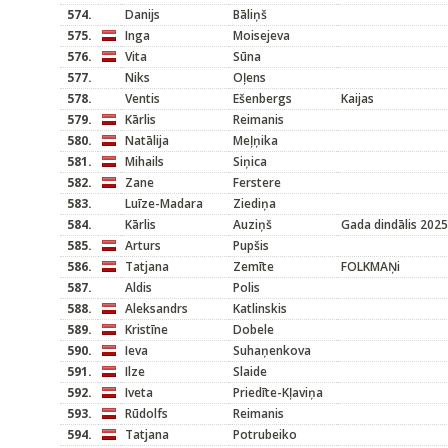
574.
Danijs
Bāliņš
575.
Inga
Moisejeva
576.
Vita
Sūna
577.
Niks
Oļens
578.
Ventis
Ešenbergs
Kaijas
579.
Kārlis
Reimanis
580.
Natālija
Meļņika
581.
Mihails
Siņica
582.
Zane
Ferstere
583.
Luīze-Madara
Ziediņa
584.
Kārlis
Auziņš
Gada dindālis 2025
585.
Arturs
Pupšis
586.
Tatjana
Zemīte
FOLKMAŅi
587.
Aldis
Polis
588.
Aleksandrs
Katlinskis
589.
Kristīne
Dobele
590.
Ieva
Suhaņenkova
591.
Ilze
Slaide
592.
Iveta
Priedīte-Kļaviņa
593.
Rūdolfs
Reimanis
594.
Tatjana
Potrubeiko