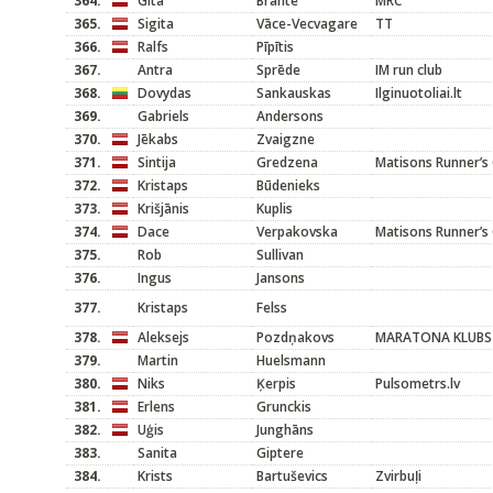
364.
Gita
Brante
MRC
365.
Sigita
Vāce-Vecvagare
TT
366.
Ralfs
Pīpītis
367.
Antra
Sprēde
IM run club
368.
Dovydas
Sankauskas
Ilginuotoliai.lt
369.
Gabriels
Andersons
370.
Jēkabs
Zvaigzne
371.
Sintija
Gredzena
Matisons Runner’s 
372.
Kristaps
Būdenieks
373.
Krišjānis
Kuplis
374.
Dace
Verpakovska
Matisons Runner’s 
375.
Rob
Sullivan
376.
Ingus
Jansons
377.
Kristaps
Felss
378.
Aleksejs
Pozdņakovs
MARATONA KLUBS
379.
Martin
Huelsmann
380.
Niks
Ķerpis
Pulsometrs.lv
381.
Erlens
Grunckis
382.
Uģis
Junghāns
383.
Sanita
Giptere
384.
Krists
Bartuševics
Zvirbuļi