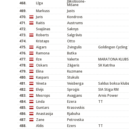
Jākobsone-
468.
Līga
Mišane
469.
Markuss
Justs
470.
Juris
Kondrovs
471.
Raitis
Austrums
472.
Svajūnas
Saknys
473.
Roberts
Salgrāvis
474.
Kristaps
Otto
475.
Aigars
Zvingulis
Goldingen Cycling
476.
Ramona
Butka
477.
Ilze
Valerte
MARATONA KLUBS
478.
Oskars
Zāģeris
SK Katrīna
479.
Elina
Kuzmane
480.
Kaspars
Stukuls
481.
Vineta
Veisberga
Saldus boksa klub
482.
Elvijs
Sproģis
SIA Stiga RM
483.
Mesrops
Avagjans
Arnis Power
484.
Linda
Ezera
TT
485.
Guntars
Krasovskis
486.
Anastasija
Rjabuha
487.
Zane
Petrovska
488.
Aldis
Ezers
TT