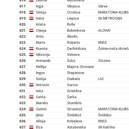
616.
Lauma
Muceniece
617.
Inga
Vārpiņa
Vārve
618.
Sintija
Ozoliņa
MARATONA KLUBS
619.
Iveta
Liepiņa
SK METROONS
620.
Krista
Rolle
621.
Oļesja
Bubenkova
ALOHA!
622.
Artis
Ābolts
623.
Marts
Roberts
KNSS
624.
Kseniia
Derbitskaia
Žolneroviča skrieš
625.
Viktorija
Volnere
626.
Armands
Šulcs
Zinzino
627.
Nellija
Majore-Stonane
628.
Ingus
Stepanovs
629.
Sintija
Diabate
LSC
630.
Antonio
Garcia
631.
Inita
Grietēna
632.
Santa
Šarka
633.
Mareks
Stumbris
634.
Guntis
Strautiņš
MARATONA KLUBS
635.
Jānis
Šmēdiņš
Šmēdiņi
636.
Alisija
Kobeļeva
KNSS
637.
Elza
Astaševska
SK Katrīna