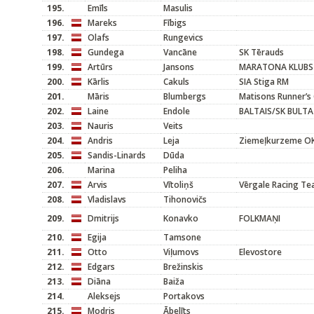
195.
Emīls
Masulis
196.
Mareks
Fībigs
197.
Olafs
Rungevics
198.
Gundega
Vancāne
SK Tērauds
199.
Artūrs
Jansons
MARATONA KLUBS
200.
Kārlis
Cakuls
SIA Stiga RM
201.
Māris
Blumbergs
Matisons Runner’s 
202.
Laine
Endole
BALTAIS/SK BULTA
203.
Nauris
Veits
204.
Andris
Leja
Ziemeļkurzeme O
205.
Sandis-Linards
Dūda
206.
Marina
Peliha
207.
Arvis
Vītoliņš
Vērgale Racing T
208.
Vladislavs
Tihonovičs
209.
Dmitrijs
Konavko
FOLKMAŅI
210.
Egija
Tamsone
211.
Otto
Viļumovs
Elevostore
212.
Edgars
Brežinskis
213.
Diāna
Baiža
214.
Aleksejs
Portakovs
215.
Modris
Ābelīts