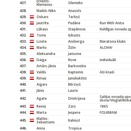
Ernests-
427.
Silenieks
Klemenss
428.
Maikls-Niks
Anaņičs
429.
Oskars
Terliņš
430.
Jautrīte
Pedāne
Run With Anita
431.
Lūkass
Stepānovs
Kuldīgas novada s
432.
Toms
Ķikusts
433.
Lizete
Ansberga
Maratona klubs
434.
Marks
Žižin
ALOHA!
435.
Aleksandra
Jansone
436.
Daiga
Rove
individuāli
437.
Artūrs-Jānis
Barkovskis
438.
Valdis
Kapteinis
Aši knaši
439.
Rimas
Janeliukštis
440.
Aigars
Bērziņš
441.
Jānis
Lauris
Saldus novada spo
442.
Agate
Dmitrijeva
skola/Vieglatlētik
443.
Reinis
Zars
1865
444.
Marta
Jespere
FOLKMAŅI
Matīss-
445.
Kalniņš
Sebastians
446.
Anna
Tropiņa