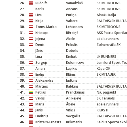
26.
Rūdolfs
Vanadziņš
SK METROONS
27.
Kārlis
Ancāns
SK METROONS
28.
Līva
Puriņa
Ainažu Kaija
29.
Kitija
Valtere
BALTAIS/SK BULTA
30.
Toms-Marko
Lehtonens
SK METROONS
31.
Kristaps
Bērziņš
ASK Patria Sportla
32.
Jeļena
Ābele
abele.runners
33.
Denis
Prikulis
Žolneroviča SK
34.
Jānis
Dobelis
35.
Lina
Kiriliuk
LK RUNNERS
36.
Sergejs
Kolomicevs
Lumilord Sport T
37.
Ainars
Lupikis
Kāpa OK
38.
Endijs
Blūms
SK MITAUER
39.
Aleksandrs
Judkins
40.
Mārtiņš
Babkins
BALTAIS/SK BULTA
41.
Petras
Pranckūnas
Na, pagauk!
42.
Valdis
Aņikejevs
SK Tērauds
43.
Māris
Ābele
abele.runners
44.
Jānis
Vītiņš
RIEKSTI
45.
Dmitrijs
Vecgailis
BALTAIS/SK BULTA
46.
Kristers-Ernests
Brikmanis
Saldus Sporta sko