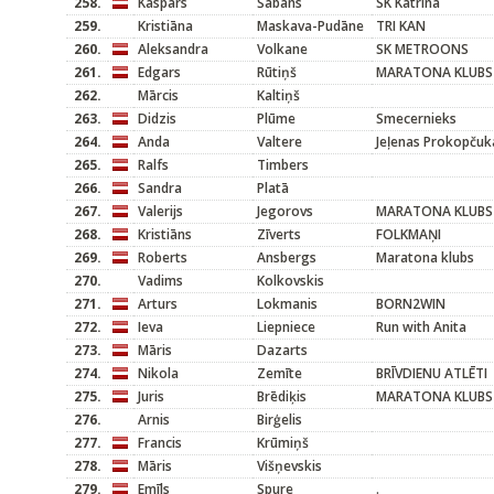
258.
Kaspars
Šabāns
SK Katrīna
259.
Kristiāna
Maskava-Pudāne
TRI KAN
260.
Aleksandra
Volkane
SK METROONS
261.
Edgars
Rūtiņš
MARATONA KLUBS
262.
Mārcis
Kaltiņš
263.
Didzis
Plūme
Smecernieks
264.
Anda
Valtere
Jeļenas Prokopčuk
265.
Ralfs
Timbers
266.
Sandra
Platā
267.
Valerijs
Jegorovs
MARATONA KLUBS
268.
Kristiāns
Zīverts
FOLKMAŅI
269.
Roberts
Ansbergs
Maratona klubs
270.
Vadims
Kolkovskis
271.
Arturs
Lokmanis
BORN2WIN
272.
Ieva
Liepniece
Run with Anita
273.
Māris
Dazarts
274.
Nikola
Zemīte
BRĪVDIENU ATLĒTI
275.
Juris
Brēdiķis
MARATONA KLUBS
276.
Arnis
Birģelis
277.
Francis
Krūmiņš
278.
Māris
Višņevskis
279.
Emīls
Spure
.