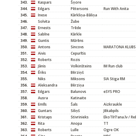
343.
Kaspars
Šņore
344.
Edgars
Pētersons
Run With Anita
345.
Inese
Kārkliņa-Bāliņa
346.
Solvita
Žube
347.
Ernests
Trēde
348.
Sabīne
Kārkle
349.
Guntis
Mūrēns
350.
Antons
Sincovs
MARATONA KLUBS
351.
Aivis
Cepurītis
352.
Roberts
Rozis
353.
Jānis
Volkinšteins
IM Run club
354.
Ēriks
Bērziņš
355.
Niks
Miksons
SIA Stiga RM
356.
Aleksandra
Bērziņa
357.
Edgars
Balunovs
eSYS PRO
358.
Ausra
Katinaite
359.
Emīls
Šals
Aizkraukle
360.
Guntars
Siliņš
Jēkabpils
361.
Kristaps
Stivrinieks
EkoTīrī?ana.lv / ReB
362.
Rita
Anopa
TT
363.
Roberts
Lulle
Ogre OK