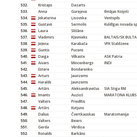
532.
Kristaps
Dazarts
533.
Anna
Gurejeva
Ilmājas Koijoti
534.
Jekaterina
Ļisovska
Ventspils
535.
Gustavs
Sermolis
Kuldīgas novada s
536.
Laura
Slišāne
537.
Vladimirs
Kļavnieks
BALTAIS/SK BULTA
538.
Jeļena
Karabača
VFK Staldzene
539.
Guntis
Pucens
540.
Daiga
Vilkaste
ASK Patria
541.
Aivars
Mincenbergs
INDI
542.
Estere
Bondarenko
543.
Arturs
Jaunzems
544.
Haralds
Jaunzems
545.
Artūrs
Aleksandravičus
SIA Stiga RM
546.
Imants
Auziņš
MARATONA KLUBS
547.
Valters
Priedītis
548.
Artūrs
Kutjuns
549.
Dalius
Čvertkauskas
Maratomanija
550.
Valters
Beiers
551.
Gerda
Vērdiņa
552.
Ronalds
Barkāns