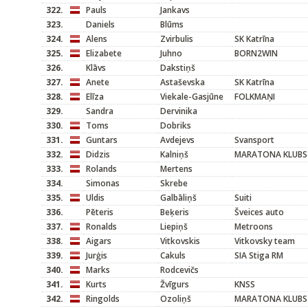
322.
Pauls
Jankavs
323.
Daniels
Blūms
324.
Alens
Zvirbulis
SK Katrīna
325.
Elizabete
Juhno
BORN2WIN
326.
Klāvs
Dakstiņš
327.
Anete
Astaševska
SK Katrīna
328.
Elīza
Viekale-Gasjūne
FOLKMAŅI
329.
Sandra
Dervinika
330.
Toms
Dobriks
331.
Guntars
Avdejevs
Svansport
332.
Didzis
Kalniņš
MARATONA KLUBS
333.
Rolands
Mertens
334.
Simonas
Skrebe
335.
Uldis
Galbāliņš
Suiti
336.
Pēteris
Beķeris
Šveices auto
337.
Ronalds
Liepiņš
Metroons
338.
Aigars
Vitkovskis
Vitkovsky team
339.
Jurģis
Cakuls
SIA Stiga RM
340.
Marks
Rodcevičs
341.
Kurts
Žvīgurs
KNSS
342.
Ringolds
Ozoliņš
MARATONA KLUBS