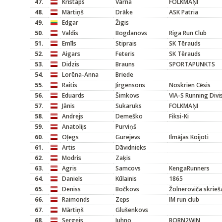
47.
Kristaps
Vārna
FOLKMAŅI
48.
Mārtiņš
Drāke
ASK Patria
49.
Edgar
Žigis
50.
Valdis
Bogdanovs
Riga Run Club
51.
Emīls
Stiprais
SK Tērauds
52.
Aigars
Feteris
SK Tērauds
53.
Didzis
Brauns
SPORTAPUNKTS
54.
Lorēna-Anna
Briede
55.
Raitis
Jirgensons
Noskrien Cēsis
56.
Eduards
Šimkovs
VIA-S Running Divi
57.
Jānis
Sukaruks
FOLKMAŅI
58.
Andrejs
Demeško
Fiksi-Ki
59.
Anatolijs
Purviņš
60.
Oļegs
Gurejevs
Ilmājas Koijoti
61.
Artis
Dāvidnieks
62.
Modris
Zaķis
63.
Agris
Samcovs
KengaRunners
64.
Daniels
Kūlainis
1865
65.
Deniss
Bočkovs
Žolneroviča skrieš
66.
Raimonds
Zeps
IM run club
67.
Mārtiņš
Glušenkovs
68.
Sergejs
Juhno
BORN2WIN