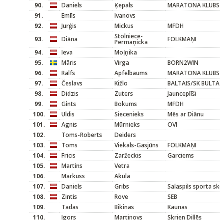
90.
Daniels
Ķepals
MARATONA KLUBS
91.
Emīls
Ivanovs
92.
Jurģis
Mickus
MFDH
Stolniece-
93.
Diāna
FOLKMAŅI
Permaņicka
94.
Ieva
Moļņika
95.
Māris
Virga
BORN2WIN
96.
Ralfs
Apfelbaums
MARATONA KLUBS
97.
Česlavs
Kižlo
BALTAIS/SK BULTA
98.
Didzis
Zuters
Jaunceplīši
99.
Gints
Bokums
MFDH
100.
Uldis
Siecenieks
Mēs ar Diānu
101.
Agnis
Mūrnieks
OVI
102.
Toms-Roberts
Deiders
103.
Toms
Viekals-Gasjūns
FOLKMAŅI
104.
Fricis
Zaržeckis
Garciems
105.
Martins
Vetra
106.
Markuss
Akula
107.
Daniels
Gribs
Salaspils sporta s
108.
Zintis
Rove
SEB
109.
Tadas
Bikinas
Kaunas
110.
Igors
Martinovs
Skrien Dillēs