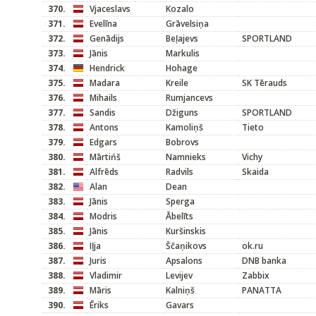
370.
Vjaceslavs
Kozalo
371.
Evelīna
Grāvelsiņa
372.
Genādijs
Beļajevs
SPORTLAND
373.
Jānis
Markulis
374.
Hendrick
Hohage
375.
Madara
Kreile
SK Tērauds
376.
Mihails
Rumjancevs
377.
Sandis
Džiguns
SPORTLAND
378.
Antons
Kamoliņš
Tieto
379.
Edgars
Bobrovs
380.
Mārtińš
Namnieks
Vichy
381.
Alfrēds
Radvils
Skaida
382.
Alan
Dean
383.
Jānis
Sperga
384.
Modris
Ābelīts
385.
Jānis
Kuršinskis
386.
Iļja
Ščaņikovs
ok.ru
387.
Juris
Apsalons
DNB banka
388.
Vladimir
Levijev
Zabbix
389.
Māris
Kalniņš
PANATTA
390.
Ēriks
Gavars