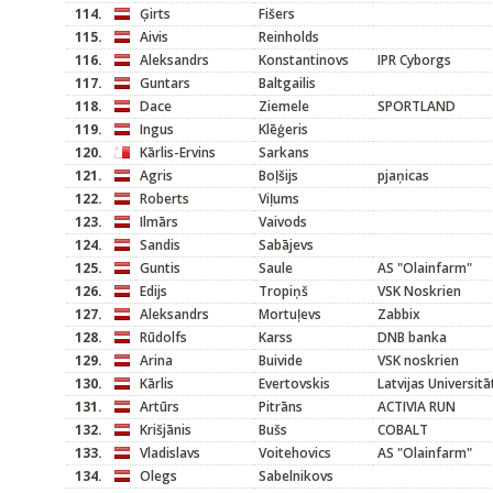
114.
Ģirts
Fišers
115.
Aivis
Reinholds
116.
Aleksandrs
Konstantinovs
IPR Cyborgs
117.
Guntars
Baltgailis
118.
Dace
Ziemele
SPORTLAND
119.
Ingus
Klēģeris
120.
Kārlis-Ervins
Sarkans
121.
Agris
Boļšijs
pjaņicas
122.
Roberts
Viļums
123.
Ilmārs
Vaivods
124.
Sandis
Sabājevs
125.
Guntis
Saule
AS "Olainfarm"
126.
Edijs
Tropiņš
VSK Noskrien
127.
Aleksandrs
Mortuļevs
Zabbix
128.
Rūdolfs
Karss
DNB banka
129.
Arina
Buivide
VSK noskrien
130.
Kārlis
Evertovskis
Latvijas Universitā
131.
Artūrs
Pitrāns
ACTIVIA RUN
132.
Krišjānis
Bušs
COBALT
133.
Vladislavs
Voitehovics
AS "Olainfarm"
134.
Olegs
Sabelnikovs