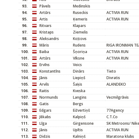
93.
Pāvels
Medinskis
94.
Artūrs
Ruseckis
ACTIVIA RUN
95.
Artis
Ķemeris
ACTIVIA RUN
96.
Ritvars
Klapars
97.
Kristaps
Ziemelis
98.
Aleksandrs
Koļcovs
99.
Māris
Rudens
RIGA IRONMAN T
100.
Baiba
Šņoriņa
ACTIVIA RUN
101.
Artūrs
Vīksne
ACTIVIA RUN
102.
Ervīns
Veics
103.
Konstantīns
Dinārs
Tieto
104.
Jānis
Liepiņš
Divratis
105.
Arvils
Šaķis
ALANDEKO
106.
Raitis
Kveska
107.
Normunds
Langins
Vecmilgrāvis
108.
Gatis
Bergs
109.
Edgars
Eižvertiņš
77Agency
110.
Jēkabs
Kalpiņš
C.T.Co
111.
Līga
Girgensone
SK Metroons/ Nik
112.
Jānis
Upītis
ACTIVIA RUN
113.
Didzis
Kalniņš
Maratona klubs