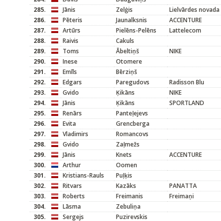
285.
Jānis
Zelģis
Lielvārdes novada
286.
Pēteris
Jaunalksnis
ACCENTURE
287.
Artūrs
Pielēns-Pelēns
Lattelecom
288.
Raivis
Cakuls
289.
Toms
Ābeltiņš
NIKE
290.
Inese
Otomere
291.
Emīls
Bērziņš
292.
Edgars
Paregudovs
Radisson Blu
293.
Gvido
Ķikāns
NIKE
294.
Jānis
Ķikāns
SPORTLAND
295.
Renārs
Panteļejevs
296.
Evita
Grencberga
297.
Vladimirs
Romancovs
298.
Gvido
Zaļmežs
299.
Jānis
Knets
ACCENTURE
300.
Arthur
Oomen
301.
Kristians-Rauls
Puļķis
302.
Ritvars
Kazāks
PANATTA
303.
Roberts
Freimanis
Freimaņi
304.
Lāsma
Zebuliņa
305.
Sergejs
Puzirevskis