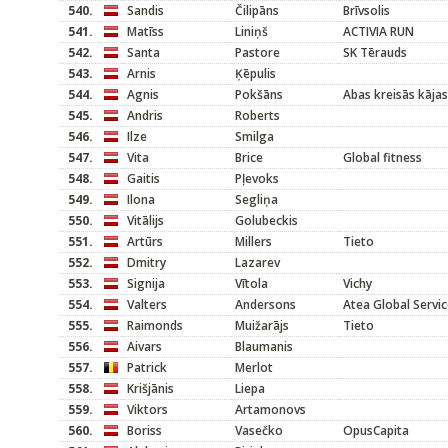
540.
Sandis
Čilipāns
Brīvsolis
541.
Matīss
Liniņš
ACTIVIA RUN
542.
Santa
Pastore
SK Tērauds
543.
Arnis
Ķēpulis
544.
Agnis
Pokšāns
Abas kreisās kājas
545.
Andris
Roberts
546.
Ilze
Smilga
547.
Vita
Brice
Global fitness
548.
Gaitis
Pļevoks
549.
Ilona
Segliņa
550.
Vitālijs
Golubeckis
551.
Artūrs
Millers
Tieto
552.
Dmitry
Lazarev
553.
Signija
Vītola
Vichy
554.
Valters
Andersons
Atea Global Servi
555.
Raimonds
Muižarājs
Tieto
556.
Aivars
Blaumanis
557.
Patrick
Merlot
558.
Krišjānis
Liepa
559.
Viktors
Artamonovs
560.
Boriss
Vasečko
OpusCapita