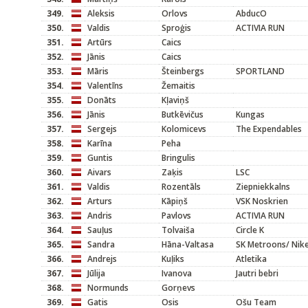
349.
Aleksis
Orlovs
AbducO
350.
Valdis
Sproģis
ACTIVIA RUN
351.
Artūrs
Caics
352.
Jānis
Caics
353.
Māris
Šteinbergs
SPORTLAND
354.
Valentīns
Žemaitis
355.
Donāts
Kļaviņš
356.
Jānis
Butkēvičus
Kungas
357.
Sergejs
Kolomicevs
The Expendables
358.
Karīna
Peha
359.
Guntis
Bringulis
360.
Aivars
Zaķis
LSC
361.
Valdis
Rozentāls
Ziepniekkalns
362.
Arturs
Kāpiņš
VSK Noskrien
363.
Andris
Pavlovs
ACTIVIA RUN
364.
Sauļus
Tolvaiša
Circle K
365.
Sandra
Hāna-Valtasa
SK Metroons/ Nik
366.
Andrejs
Kuļiks
Atletika
367.
Jūlija
Ivanova
Jautri bebri
368.
Normunds
Gorņevs
369.
Gatis
Osis
Ošu Team