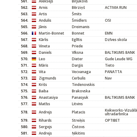
561.
Aleksejs
Birjukovs
562.
Arnis
Bērziņš
ACTIVIA RUN
563.
Artis
Šmits
564.
Andulis
Šmidlers
OSI
565.
Jānis
Dreimanis
566.
Martin-Bonnet
Bonnet
EMN
567.
Kārlis
Eglītis
Dzīves skola
568.
Vineta
Priede
569.
Daniels
Vīksna
BALTIKUMS BANK
570.
Leo
Dieter
Gude Leude WG
571.
Māris
Darģis
Tieto
572.
Vita
Vecvanaga
PANATTA
573.
Zigmunds
Cerbulis
Nav
574.
Krišs
Tindenovskis
575.
Baiba
Brakovska
576.
Anastasiya
Panasyuk
BALTIKUMS BANK
577.
Matīss
Litvins
Kvikworks-Vizuāl
578.
Andrejs
Platacis
ultradarbnīca
579.
Rihards
Streiķis
OPTIBET
580.
Sergejs
Čistovs
581.
Andrejs
Ņikitins