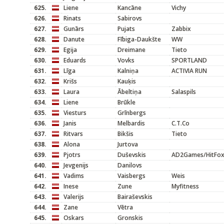
625.
Liene
Kancāne
Vichy
626.
Rinats
Sabirovs
627.
Gunārs
Pujats
Zabbix
628.
Danute
Fībiga-Daukšte
WW
629.
Egija
Dreimane
Tieto
630.
Eduards
Vovks
SPORTLAND
631.
Līga
Kalniņa
ACTIVIA RUN
632.
Krišs
Kauķis
633.
Laura
Ābeltiņa
Salaspils
634.
Liene
Brūkle
635.
Viesturs
Grīnbergs
636.
Janis
Melbardis
C.T.Co
637.
Ritvars
Bikšis
Tieto
638.
Alona
Jurtova
639.
Pjotrs
Duševskis
AD2Games/HitFo
640.
Jevgenijs
Danilovs
641.
Vadims
Vaisbergs
Weis
642.
Inese
Zune
Myfitness
643.
Valerijs
Bairaševskis
644.
Zane
Vētra
645.
Oskars
Gronskis