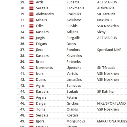
29.
Artis
Rudzītis
ACTIVIA RUN
30.
Sergejs
Trokmanis
Aizkraukle
31.
Aleksandrs
Praščuks
SK Tērauds
32.
Mihails
Golubevs
Nexum IT
33.
Ēriks
Buivids
VSK Noskrien
34.
Kaspars
Adijāns
Vichy
35.
Jurģis
Purgailis
ACTIVIA RUN
36.
Edgars
Donis
37.
Jānis
Sondors
Sportland NIKE
38.
Kaspars
Kaverskis
39.
Brets
Pirtnieks
40.
Normunds
Upenieks
SK Tērauds
41.
Ivars
Vertuls
VSK Noskrien
42.
Dainis
Limanāns
VSK Noskrien
43.
Agris
Samcovs
44.
Kaspars
Stukuls
SK Katrīna
45.
Aigars
Feteris
46.
Daiga
Grickus
NIKE/SPORTLAND
47.
Toms
Olands
VSK Noskrien
48.
Sergejs
Kostivs
49.
Igors
Morgunovs
MARATONA KLUB