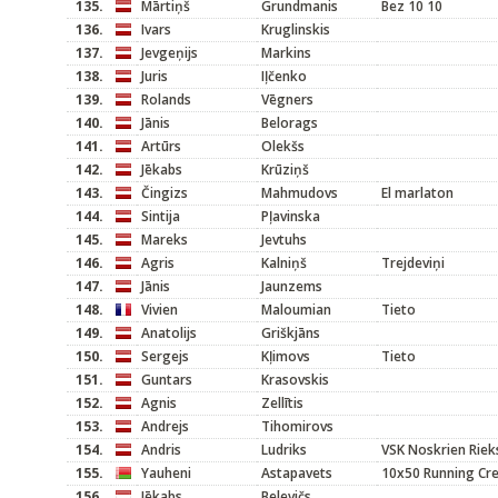
135.
Mārtiņš
Grundmanis
Bez 10 10
136.
Ivars
Kruglinskis
137.
Jevgeņijs
Markins
138.
Juris
Iļčenko
139.
Rolands
Vēgners
140.
Jānis
Belorags
141.
Artūrs
Olekšs
142.
Jēkabs
Krūziņš
143.
Čingizs
Mahmudovs
El marlaton
144.
Sintija
Pļavinska
145.
Mareks
Jevtuhs
146.
Agris
Kalniņš
Trejdeviņi
147.
Jānis
Jaunzems
148.
Vivien
Maloumian
Tieto
149.
Anatolijs
Griškjāns
150.
Sergejs
Kļimovs
Tieto
151.
Guntars
Krasovskis
152.
Agnis
Zellītis
153.
Andrejs
Tihomirovs
154.
Andris
Ludriks
VSK Noskrien Riek
155.
Yauheni
Astapavets
10x50 Running Cr
156.
Jēkabs
Belevičs