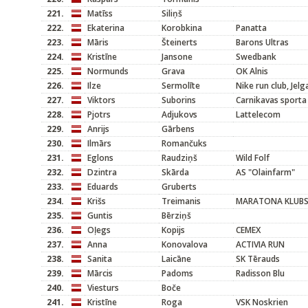
221.
Matīss
Siliņš
222.
Ekaterina
Korobkina
Panatta
223.
Māris
Šteinerts
Barons Ultras
224.
Kristīne
Jansone
Swedbank
225.
Normunds
Grava
OK Alnis
226.
Ilze
Sermolīte
Nike run club, Jelg
227.
Viktors
Suborins
Carnikavas sporta
228.
Pjotrs
Adjukovs
Lattelecom
229.
Anrijs
Gārbens
230.
Ilmārs
Romančuks
231.
Eglons
Raudziņš
Wild Folf
232.
Dzintra
Skārda
AS "Olainfarm"
233.
Eduards
Gruberts
234.
Krišs
Treimanis
MARATONA KLUB
235.
Guntis
Bērziņš
236.
Oļegs
Kopijs
CEMEX
237.
Anna
Konovalova
ACTIVIA RUN
238.
Sanita
Laicāne
SK Tērauds
239.
Mārcis
Padoms
Radisson Blu
240.
Viesturs
Boče
241.
Kristīne
Roga
VSK Noskrien