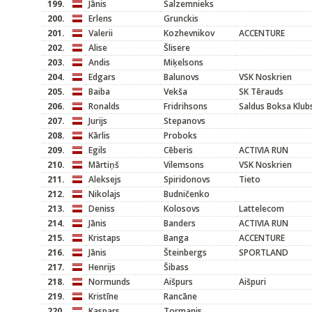
199.
Jānis
Salzemnieks
200.
Erlens
Grunckis
201.
Valerii
Kozhevnikov
ACCENTURE
202.
Alise
Šlisere
203.
Andis
Miķelsons
204.
Edgars
Balunovs
VSK Noskrien
205.
Baiba
Vekša
SK Tērauds
206.
Ronalds
Fridrihsons
Saldus Boksa Klub
207.
Jurijs
Stepanovs
208.
Kārlis
Proboks
209.
Egils
Cēberis
ACTIVIA RUN
210.
Mārtiņš
Vilemsons
VSK Noskrien
211.
Aleksejs
Spiridonovs
Tieto
212.
Nikolajs
Budničenko
213.
Deniss
Kolosovs
Lattelecom
214.
Jānis
Banders
ACTIVIA RUN
215.
Kristaps
Banga
ACCENTURE
216.
Jānis
Šteinbergs
SPORTLAND
217.
Henrijs
Šibass
218.
Normunds
Aišpurs
Aišpuri
219.
Kristīne
Rancāne
220.
Kaspars
Tormanis