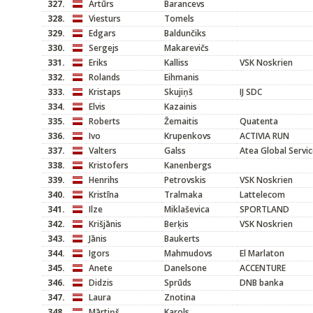
327.
Artūrs
Barancevs
328.
Viesturs
Tomels
329.
Edgars
Baldunčiks
330.
Sergejs
Makarevičs
331.
Eriks
Kalliss
VSK Noskrien
332.
Rolands
Eihmanis
333.
Kristaps
Skujiņš
IJ SDC
334.
Elvis
Kazainis
335.
Roberts
Žemaitis
Quatenta
336.
Ivo
Krupenkovs
ACTIVIA RUN
337.
Valters
Galss
Atea Global Servi
338.
Kristofers
Kanenbergs
339.
Henrihs
Petrovskis
VSK Noskrien
340.
Kristīna
Tralmaka
Lattelecom
341.
Ilze
Miklaševica
SPORTLAND
342.
Krišjānis
Berķis
VSK Noskrien
343.
Jānis
Baukerts
344.
Igors
Mahmudovs
El Marlaton
345.
Anete
Danelsone
ACCENTURE
346.
Didzis
Sprūds
DNB banka
347.
Laura
Znotina
348.
Mārtiņš
Karols