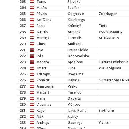
263.
Toms
Pļevoks
264.
Matīss
Saulītis
265.
Pāvels
Gognidze
Zoorbagan
266.
Ivo-Dans
Kleinbergs
267.
Raitis
Krūmiņš
Tieto
268.
Austris
Armans
VSK NOSKRIEN
269.
Mārtiņš
Purmalis
ACTIVIA RUN
270.
Gints
Andžāns
271.
Ieva
Freidenfelde
272.
Evija
Dobrovolska
273.
Madara
Apsalone
Kultūras ministrija
274.
Ilmārs
Pūce
VUGD Sigulda
275.
Kristaps
Dveselitis
276.
Ronalds
Liepiņš
SK Metroons/ Nik
277.
Anastasija
Vasko
278.
Mārtiņš
Tarando
279.
Māris
Dazarts
280.
Vladimirs
Višņovs
281.
Keijo
Julius-Räihä
Biotherm
282.
Alex
Richey
283.
Andrejs
Gaumigs
Vivace
284.
Dāvis
Daugaviņš