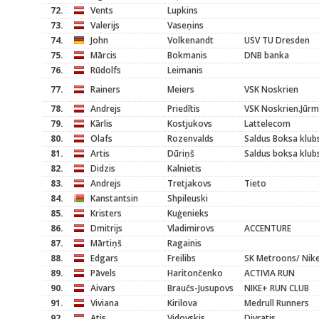
72.
Vents
Lupkins
73.
Valerijs
Vaseņins
74.
John
Volkenandt
USV TU Dresden
75.
Mārcis
Bokmanis
DNB banka
76.
Rūdolfs
Leimanis
77.
Rainers
Meiers
VSK Noskrien
78.
Andrejs
Priedītis
VSK Noskrien.Jūrm
79.
Kārlis
Kostjukovs
Lattelecom
80.
Olafs
Rozenvalds
Saldus Boksa klub
81.
Artis
Dūriņš
Saldus boksa klub
82.
Didzis
Kalnietis
83.
Andrejs
Tretjakovs
Tieto
84.
Kanstantsin
Shpileuski
85.
Kristers
Kuģenieks
86.
Dmitrijs
Vladimirovs
ACCENTURE
87.
Mārtiņš
Ragainis
88.
Edgars
Freilibs
SK Metroons/ Nik
89.
Pāvels
Haritončenko
ACTIVIA RUN
90.
Aivars
Braučs-Jusupovs
NIKE+ RUN CLUB
91.
Viviana
Kirilova
Medrull Runners
92.
Atis
Vidovskis
Divratis