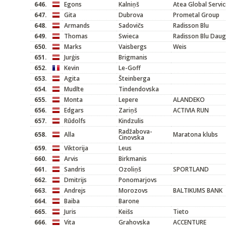
646.
Egons
Kalniņš
Atea Global Servi
647.
Gita
Dubrova
Prometal Group
648.
Armands
Sadovičs
Radisson Blu
649.
Thomas
Swieca
Radisson Blu Dau
650.
Marks
Vaisbergs
Weis
651.
Jurģis
Brigmanis
652.
Kevin
Le-Goff
653.
Agita
Šteinberga
654.
Mudīte
Tindendovska
655.
Monta
Lepere
ALANDEKO
656.
Edgars
Zariņš
ACTIVIA RUN
657.
Rūdolfs
Kindzulis
Radžabova-
658.
Alla
Maratona klubs
Cinovska
659.
Viktorija
Leus
660.
Arvis
Birkmanis
661.
Sandris
Ozoliņš
SPORTLAND
662.
Dmitrijs
Ponomarjovs
663.
Andrejs
Morozovs
BALTIKUMS BANK
664.
Baiba
Barone
665.
Juris
Keišs
Tieto
666.
Vita
Grahovska
ACCENTURE