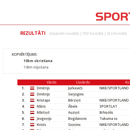
REZULTĀTI
Detalizēti rezultāti
|
PDF formātā
|
XLS formātā
KOPVĒRTĒJUMS
10km skriešana
10km nūjošana
Vārds
Uzvārds
Ko
1.
Dmitrijs
Jurkevičs
NIKE/SPORTLAND
2.
Dmitrijs
Serjogins
3.
Kristaps
Bērziņš
NIKE/SPORTLAND
4.
Māris
Ābele
SPORTLAT
5.
Mārtiņš
Auziņš
Brīvsolis
6.
Jevgeņijs
Bogdanovs
Tukuma ss
7.
Krists
Siņicins
NIKE/SPORTLAND