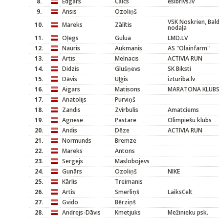
8.
Edgars
Caics
esibrivs.lv
9.
Ansis
Ozoliņš
VSK Noskrien, Bald
10.
Mareks
Zālītis
nodaļa
11.
Oļegs
Gulua
LMD.LV
12.
Nauris
Aukmanis
AS "Olainfarm"
13.
Artis
Melnacis
ACTIVIA RUN
14.
Didzis
Glušņevs
SK Biksti
15.
Dāvis
Uļģis
izturiba.lv
16.
Aigars
Matisons
MARATONA KLUB
17.
Anatolijs
Purviņš
18.
Zandis
Zvirbulis
Amatciems
19.
Agnese
Pastare
Olimpiešu klubs
20.
Andis
Dēze
ACTIVIA RUN
21.
Normunds
Bremze
22.
Mareks
Antons
23.
Sergejs
Maslobojevs
24.
Gunārs
Ozoliņš
NIKE
25.
Kārlis
Treimanis
26.
Artis
Smerliņš
LaiksCelt
27.
Gvido
Bērziņš
28.
Andrejs-Dāvis
Kmetjuks
Mežinieku psk.