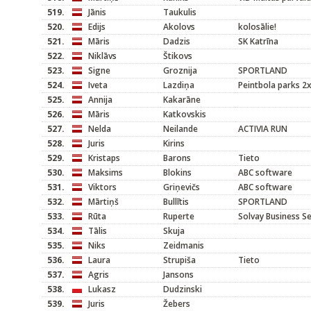
519.
Jānis
Taukulis
520.
Edijs
Akolovs
kolosālie!
521.
Māris
Dadzis
SK Katrīna
522.
Niklāvs
Štikovs
523.
Signe
Groznija
SPORTLAND
524.
Iveta
Lazdiņa
Peintbola parks 2
525.
Annija
Kakarāne
526.
Māris
Katkovskis
527.
Nelda
Neilande
ACTIVIA RUN
528.
Juris
Kirins
529.
Kristaps
Barons
Tieto
530.
Maksims
Blokins
ABC software
531.
Viktors
Griņevičs
ABC software
532.
Mārtiņš
Bullītis
SPORTLAND
533.
Rūta
Ruperte
Solvay Business Se
534.
Tālis
Skuja
535.
Niks
Zeidmanis
536.
Laura
Strupiša
Tieto
537.
Agris
Jansons
538.
Lukasz
Dudzinski
539.
Juris
Žebers