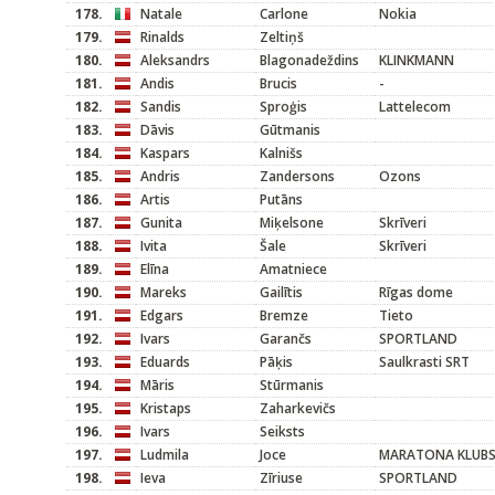
178.
Natale
Carlone
Nokia
179.
Rinalds
Zeltiņš
180.
Aleksandrs
Blagonadeždins
KLINKMANN
181.
Andis
Brucis
-
182.
Sandis
Sproģis
Lattelecom
183.
Dāvis
Gūtmanis
184.
Kaspars
Kalnišs
185.
Andris
Zandersons
Ozons
186.
Artis
Putāns
187.
Gunita
Miķelsone
Skrīveri
188.
Ivita
Šale
Skrīveri
189.
Elīna
Amatniece
190.
Mareks
Gailītis
Rīgas dome
191.
Edgars
Bremze
Tieto
192.
Ivars
Garančs
SPORTLAND
193.
Eduards
Pāķis
Saulkrasti SRT
194.
Māris
Stūrmanis
195.
Kristaps
Zaharkevičs
196.
Ivars
Seiksts
197.
Ludmila
Joce
MARATONA KLUB
198.
Ieva
Zīriuse
SPORTLAND