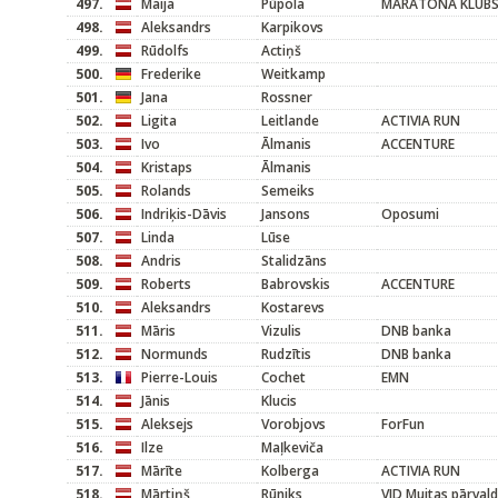
497.
Maija
Pūpola
MARATONA KLUB
498.
Aleksandrs
Karpikovs
499.
Rūdolfs
Actiņš
500.
Frederike
Weitkamp
501.
Jana
Rossner
502.
Ligita
Leitlande
ACTIVIA RUN
503.
Ivo
Ālmanis
ACCENTURE
504.
Kristaps
Ālmanis
505.
Rolands
Semeiks
506.
Indriķis-Dāvis
Jansons
Oposumi
507.
Linda
Lūse
508.
Andris
Stalidzāns
509.
Roberts
Babrovskis
ACCENTURE
510.
Aleksandrs
Kostarevs
511.
Māris
Vizulis
DNB banka
512.
Normunds
Rudzītis
DNB banka
513.
Pierre-Louis
Cochet
EMN
514.
Jānis
Klucis
515.
Aleksejs
Vorobjovs
ForFun
516.
Ilze
Maļkeviča
517.
Mārīte
Kolberga
ACTIVIA RUN
518.
Mārtiņš
Rūniks
VID Muitas pārval