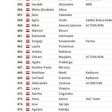
455.
Haralds
Višņevskis
NIKE
456.
Klinta-Elizabete
Siliņa
457.
Jānis
Salenieks
458.
Egita
Uzule
Saldus Boksa klub
459.
Māris
Ansons-Jansons
ACTIVIA RUN
460.
Mārtiņš
Moors
461.
Raimonds
Hartmanis
462.
Sergejs
Kovaļonoks
Ferma
463.
Lauris
Požarnovs
464.
Violeta
Mališeva
465.
Oskars
Mazjānis
ACTIVIA RUN
466.
Agate
Freiberga
467.
Kristīne-Paula
Bērziņa
468.
Matthew
Medd
Radisson
469.
Gerhard
Erasmus
Radisson
470.
Aleksandrs
Zurkovs
ACCENTURE
471.
Laura
Stepiņa
472.
Katrīna
Zagorska
473.
Anna
Astica
Asti Team
474.
Ieva
Sproģe
475.
Agnese
Kalnāja