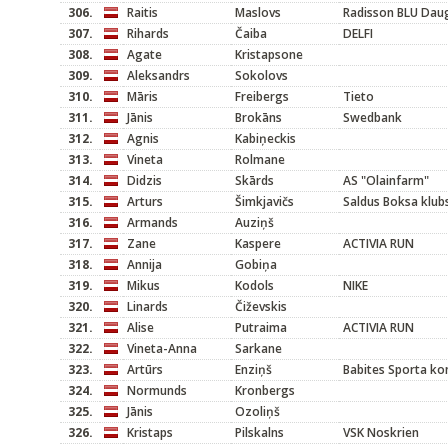
306.
Raitis
Maslovs
Radisson BLU Dau
307.
Rihards
Čaiba
DELFI
308.
Agate
Kristapsone
309.
Aleksandrs
Sokolovs
310.
Māris
Freibergs
Tieto
311.
Jānis
Brokāns
Swedbank
312.
Agnis
Kabiņeckis
313.
Vineta
Rolmane
314.
Didzis
Skārds
AS "Olainfarm"
315.
Arturs
Šimkjavičs
Saldus Boksa klub
316.
Armands
Auziņš
317.
Zane
Kaspere
ACTIVIA RUN
318.
Annija
Gobiņa
319.
Mikus
Kodols
NIKE
320.
Linards
Čiževskis
321.
Alise
Putraima
ACTIVIA RUN
322.
Vineta-Anna
Sarkane
323.
Artūrs
Enziņš
Babites Sporta k
324.
Normunds
Kronbergs
325.
Jānis
Ozoliņš
326.
Kristaps
Pilskalns
VSK Noskrien