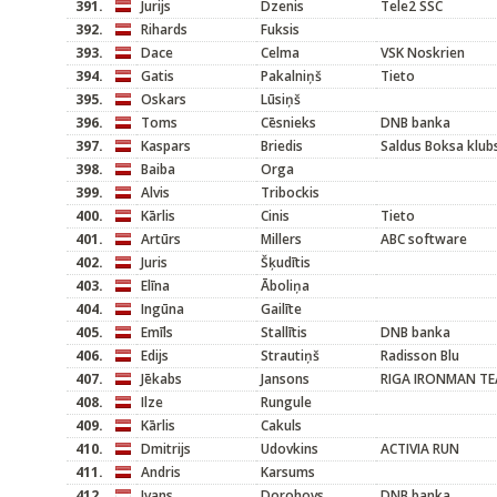
391.
Jurijs
Dzenis
Tele2 SSC
392.
Rihards
Fuksis
393.
Dace
Celma
VSK Noskrien
394.
Gatis
Pakalniņš
Tieto
395.
Oskars
Lūsiņš
396.
Toms
Cēsnieks
DNB banka
397.
Kaspars
Briedis
Saldus Boksa klub
398.
Baiba
Orga
399.
Alvis
Tribockis
400.
Kārlis
Cinis
Tieto
401.
Artūrs
Millers
ABC software
402.
Juris
Šķudītis
403.
Elīna
Āboliņa
404.
Ingūna
Gailīte
405.
Emīls
Stallītis
DNB banka
406.
Edijs
Strautiņš
Radisson Blu
407.
Jēkabs
Jansons
RIGA IRONMAN T
408.
Ilze
Rungule
409.
Kārlis
Cakuls
410.
Dmitrijs
Udovkins
ACTIVIA RUN
411.
Andris
Karsums
412.
Ivans
Dorohovs
DNB banka