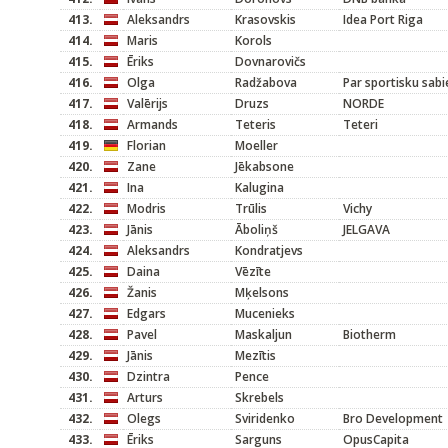
413.
Aleksandrs
Krasovskis
Idea Port Riga
414.
Maris
Korols
415.
Ēriks
Dovnarovičs
416.
Olga
Radžabova
Par sportisku sabi
417.
Valērijs
Druzs
NORDE
418.
Armands
Teteris
Teteri
419.
Florian
Moeller
420.
Zane
Jēkabsone
421.
Ina
Kalugina
422.
Modris
Trūlis
Vichy
423.
Jānis
Āboliņš
JELGAVA
424.
Aleksandrs
Kondratjevs
425.
Daina
Vēzīte
426.
Žanis
Mķelsons
427.
Edgars
Mucenieks
428.
Pavel
Maskaljun
Biotherm
429.
Jānis
Mezītis
430.
Dzintra
Pence
431.
Arturs
Skrebels
432.
Olegs
Sviridenko
Bro Development
433.
Ēriks
Sarguns
OpusCapita