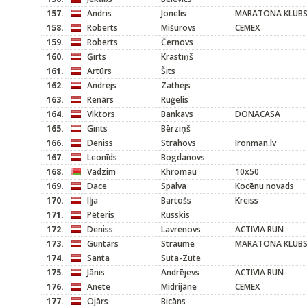
157.
Andris
Jonelis
MARATONA KLUB
158.
Roberts
Mišurovs
CEMEX
159.
Roberts
Černovs
160.
Ģirts
Krastiņš
161.
Artūrs
Šits
162.
Andrejs
Zathejs
163.
Renārs
Ruģelis
164.
Viktors
Bankavs
DONACASA
165.
Gints
Bērziņš
166.
Deniss
Strahovs
Ironman.lv
167.
Leonīds
Bogdanovs
168.
Vadzim
Khromau
10x50
169.
Dace
Spalva
Kocēnu novads
170.
Iļja
Bartošs
Kreiss
171.
Pēteris
Russkis
172.
Deniss
Lavrenovs
ACTIVIA RUN
173.
Guntars
Straume
MARATONA KLUB
174.
Santa
Suta-Zute
175.
Jānis
Andrējevs
ACTIVIA RUN
176.
Anete
Midrijāne
CEMEX
177.
Ojārs
Bicāns