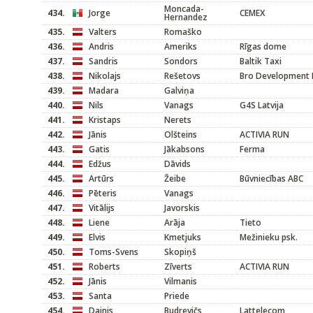
Moncada-
434.
Jorge
CEMEX
Hernandez
435.
Valters
Romaško
436.
Andris
Ameriks
Rīgas dome
437.
Sandris
Sondors
Baltik Taxi
438.
Nikolajs
Rešetovs
Bro Development 
439.
Madara
Galviņa
440.
Nils
Vanags
G4S Latvija
441.
Kristaps
Nerets
442.
Jānis
Olšteins
ACTIVIA RUN
443.
Gatis
Jākabsons
Ferma
444.
Edžus
Dāvids
445.
Artūrs
Žeibe
Būvniecības ABC
446.
Pēteris
Vanags
447.
Vitālijs
Javorskis
448.
Liene
Arāja
Tieto
449.
Elvis
Kmetjuks
Mežinieku psk.
450.
Toms-Svens
Skopiņš
451.
Roberts
Zīverts
ACTIVIA RUN
452.
Jānis
Vilmanis
453.
Santa
Priede
454.
Dainis
Budrevičs
Lattelecom