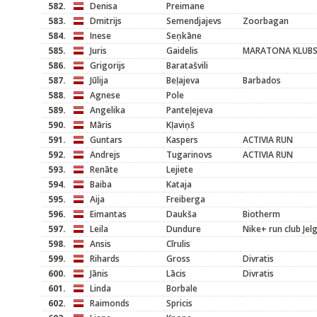
582.
Denisa
Preimane
583.
Dmitrijs
Semendjajevs
Zoorbagan
584.
Inese
Seņkāne
585.
Juris
Gaidelis
MARATONA KLUB
586.
Grigorijs
Baratašvili
587.
Jūlija
Beļajeva
Barbados
588.
Agnese
Pole
589.
Angelika
Panteļejeva
590.
Māris
Kļaviņš
591.
Guntars
Kaspers
ACTIVIA RUN
592.
Andrejs
Tugarinovs
ACTIVIA RUN
593.
Renāte
Lejiete
594.
Baiba
Kataja
595.
Aija
Freiberga
596.
Eimantas
Daukša
Biotherm
597.
Leila
Dundure
Nike+ run club Jel
598.
Ansis
Cīrulis
599.
Rihards
Gross
Divratis
600.
Jānis
Lācis
Divratis
601.
Linda
Borbale
602.
Raimonds
Spricis