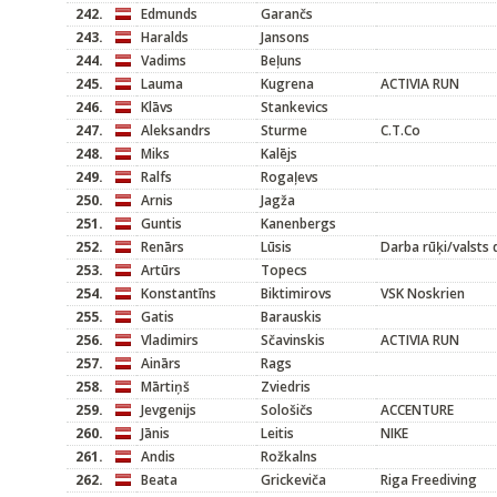
242.
Edmunds
Garančs
243.
Haralds
Jansons
244.
Vadims
Beļuns
245.
Lauma
Kugrena
ACTIVIA RUN
246.
Klāvs
Stankevics
247.
Aleksandrs
Sturme
C.T.Co
248.
Miks
Kalējs
249.
Ralfs
Rogaļevs
250.
Arnis
Jagža
251.
Guntis
Kanenbergs
252.
Renārs
Lūsis
Darba rūķi/valsts 
253.
Artūrs
Topecs
254.
Konstantīns
Biktimirovs
VSK Noskrien
255.
Gatis
Barauskis
256.
Vladimirs
Sčavinskis
ACTIVIA RUN
257.
Ainārs
Rags
258.
Mārtiņš
Zviedris
259.
Jevgenijs
Sološičs
ACCENTURE
260.
Jānis
Leitis
NIKE
261.
Andis
Rožkalns
262.
Beata
Grickeviča
Riga Freediving