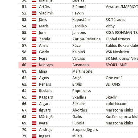
50.
Mārtiņš
Liberts
51.
Artūrs
Blūmiņš
Virsotne/MARMO
52.
Vladimir
Pavkin
53.
Jānis
Kapustāns
SK Tērauds
54.
Māris
Sardiiko
Vichy
55.
Juris
Jansons
RIGA IRONMAN T
56.
Zanda
Zariņa-Rešetina
Global fitness
57.
Ansis
Pūce
Saldus Boksa klub
58.
Gvido
Kalniņš
VSK Noskrien
59.
Ivars
Valtass
SK Metroons/ Nik
60.
Kristaps
Ausmanis
SPORTLAND
61.
Elina
Martinsone
62.
Agnis
Āriņš
One wolf
63.
Renārs
Brālis
BETONS
64.
Ruslans
Pojonisevs
65.
Kaspars
Skadiņš
Skadiņi
66.
Aigars
Silkalns
colorlib.com
67.
Ilgvars
Āboltiņš
Maratona Klubs
68.
Mārtiņš
Gailis
Kocēnu sporta klu
69.
Iveta
Pūpola
Maratona klubs
70.
Andrejs
Stupins-Jēgers
71.
Ingars
Mīļais