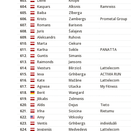
603.
Liene
Knope
604.
Kaspars
Alksnis
Ramreiss
605.
Baiba
Zīberga
606.
Krists
Zambergs
Prometal Group
607.
Romans
Barisevs
608.
Juris
Šalajevs
609.
Aleksandrs
Ruhovs
610.
Marta
Ciekure
611.
Karīna
Svikle
PANATTA
612.
Guntis
Simanis
613.
Raimonds
Jansons
614.
Viesturs
Bērziņš
Lattelecom
615.
Ieva
Grīnberga
ACTIVIA RUN
616.
Kate
Mažāne
Lattelecom
617.
Agnese
Ušacka
My Fitness
618.
Berit
Wangard
619.
Jēkabs
Zelmenis
620.
Aldis
Dejus
Tieto
621.
Irīna
Siņicina
Rietumu
622.
Amy
Vitkosky
623.
Ventis
Grīnbergs
individuāli
624.
Jevgenijs
Medvedevs
Lattelecom