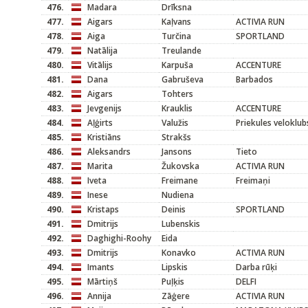
476.
Madara
Drīksna
477.
Aigars
Kaļvans
ACTIVIA RUN
478.
Aiga
Turčina
SPORTLAND
479.
Natālija
Treulande
480.
Vitālijs
Karpuša
ACCENTURE
481.
Dana
Gabruševa
Barbados
482.
Aigars
Tohters
483.
Jevgenijs
Krauklis
ACCENTURE
484.
Aļģirts
Valužis
Priekules veloklub
485.
Kristiāns
Strakšs
486.
Aleksandrs
Jansons
Tieto
487.
Marita
Žukovska
ACTIVIA RUN
488.
Iveta
Freimane
Freimaņi
489.
Inese
Nudiena
490.
Kristaps
Deinis
SPORTLAND
491.
Dmitrijs
Lubenskis
492.
Daghighi-Roohy
Eida
493.
Dmitrijs
Konavko
ACTIVIA RUN
494.
Imants
Lipskis
Darba rūķi
495.
Mārtiņš
Puļķis
DELFI
496.
Annija
Zāģere
ACTIVIA RUN