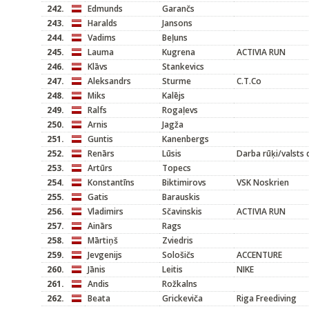
242.
Edmunds
Garančs
243.
Haralds
Jansons
244.
Vadims
Beļuns
245.
Lauma
Kugrena
ACTIVIA RUN
246.
Klāvs
Stankevics
247.
Aleksandrs
Sturme
C.T.Co
248.
Miks
Kalējs
249.
Ralfs
Rogaļevs
250.
Arnis
Jagža
251.
Guntis
Kanenbergs
252.
Renārs
Lūsis
Darba rūķi/valsts 
253.
Artūrs
Topecs
254.
Konstantīns
Biktimirovs
VSK Noskrien
255.
Gatis
Barauskis
256.
Vladimirs
Sčavinskis
ACTIVIA RUN
257.
Ainārs
Rags
258.
Mārtiņš
Zviedris
259.
Jevgenijs
Sološičs
ACCENTURE
260.
Jānis
Leitis
NIKE
261.
Andis
Rožkalns
262.
Beata
Grickeviča
Riga Freediving