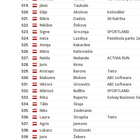
519.
Jānis
Taukulis
520.
Edijs
Akolovs
kolosālie!
521.
Māris
Dadzis
SK Katrīna
522.
Niklāvs
Štikovs
523.
Signe
Groznija
SPORTLAND
524.
Iveta
Lazdiņa
Peintbola parks 2
525.
Annija
Kakarāne
526.
Māris
Katkovskis
527.
Nelda
Neilande
ACTIVIA RUN
528.
Juris
Kirins
529.
Kristaps
Barons
Tieto
530.
Maksims
Blokins
ABC software
531.
Viktors
Griņevičs
ABC software
532.
Mārtiņš
Bullītis
SPORTLAND
533.
Rūta
Ruperte
Solvay Business Se
534.
Tālis
Skuja
535.
Niks
Zeidmanis
536.
Laura
Strupiša
Tieto
537.
Agris
Jansons
538.
Lukasz
Dudzinski
539.
Juris
Žebers