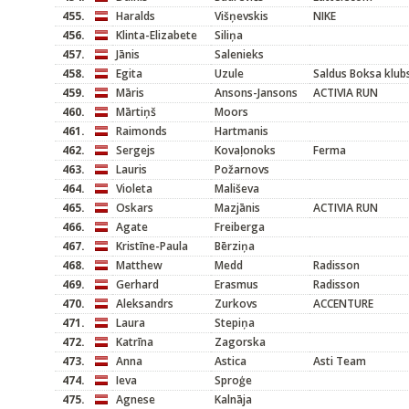
455.
Haralds
Višņevskis
NIKE
456.
Klinta-Elizabete
Siliņa
457.
Jānis
Salenieks
458.
Egita
Uzule
Saldus Boksa klub
459.
Māris
Ansons-Jansons
ACTIVIA RUN
460.
Mārtiņš
Moors
461.
Raimonds
Hartmanis
462.
Sergejs
Kovaļonoks
Ferma
463.
Lauris
Požarnovs
464.
Violeta
Mališeva
465.
Oskars
Mazjānis
ACTIVIA RUN
466.
Agate
Freiberga
467.
Kristīne-Paula
Bērziņa
468.
Matthew
Medd
Radisson
469.
Gerhard
Erasmus
Radisson
470.
Aleksandrs
Zurkovs
ACCENTURE
471.
Laura
Stepiņa
472.
Katrīna
Zagorska
473.
Anna
Astica
Asti Team
474.
Ieva
Sproģe
475.
Agnese
Kalnāja