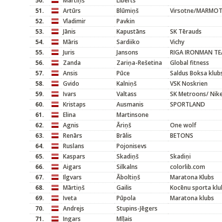
50.
Mārtiņš
Liberts
51.
Artūrs
Blūmiņš
Virsotne/MARMO
52.
Vladimir
Pavkin
53.
Jānis
Kapustāns
SK Tērauds
54.
Māris
Sardiiko
Vichy
55.
Juris
Jansons
RIGA IRONMAN T
56.
Zanda
Zariņa-Rešetina
Global fitness
57.
Ansis
Pūce
Saldus Boksa klub
58.
Gvido
Kalniņš
VSK Noskrien
59.
Ivars
Valtass
SK Metroons/ Nik
60.
Kristaps
Ausmanis
SPORTLAND
61.
Elina
Martinsone
62.
Agnis
Āriņš
One wolf
63.
Renārs
Brālis
BETONS
64.
Ruslans
Pojonisevs
65.
Kaspars
Skadiņš
Skadiņi
66.
Aigars
Silkalns
colorlib.com
67.
Ilgvars
Āboltiņš
Maratona Klubs
68.
Mārtiņš
Gailis
Kocēnu sporta klu
69.
Iveta
Pūpola
Maratona klubs
70.
Andrejs
Stupins-Jēgers
71.
Ingars
Mīļais