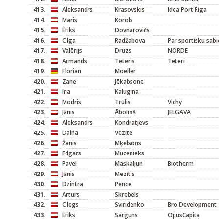
413.
Aleksandrs
Krasovskis
Idea Port Riga
414.
Maris
Korols
415.
Ēriks
Dovnarovičs
416.
Olga
Radžabova
Par sportisku sabi
417.
Valērijs
Druzs
NORDE
418.
Armands
Teteris
Teteri
419.
Florian
Moeller
420.
Zane
Jēkabsone
421.
Ina
Kalugina
422.
Modris
Trūlis
Vichy
423.
Jānis
Āboliņš
JELGAVA
424.
Aleksandrs
Kondratjevs
425.
Daina
Vēzīte
426.
Žanis
Mķelsons
427.
Edgars
Mucenieks
428.
Pavel
Maskaljun
Biotherm
429.
Jānis
Mezītis
430.
Dzintra
Pence
431.
Arturs
Skrebels
432.
Olegs
Sviridenko
Bro Development
433.
Ēriks
Sarguns
OpusCapita