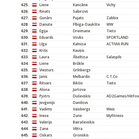
625.
Liene
Kancāne
Vichy
626.
Rinats
Sabirovs
627.
Gunārs
Pujats
Zabbix
628.
Danute
Fībiga-Daukšte
WW
629.
Egija
Dreimane
Tieto
630.
Eduards
Vovks
SPORTLAND
631.
Līga
Kalniņa
ACTIVIA RUN
632.
Krišs
Kauķis
633.
Laura
Ābeltiņa
Salaspils
634.
Liene
Brūkle
635.
Viesturs
Grīnbergs
636.
Janis
Melbardis
C.T.Co
637.
Ritvars
Bikšis
Tieto
638.
Alona
Jurtova
639.
Pjotrs
Duševskis
AD2Games/HitFo
640.
Jevgenijs
Danilovs
641.
Vadims
Vaisbergs
Weis
642.
Inese
Zune
Myfitness
643.
Valerijs
Bairaševskis
644.
Zane
Vētra
645.
Oskars
Gronskis