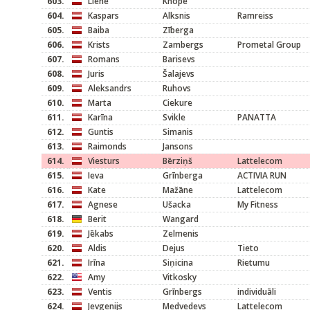
603.
Liene
Knope
604.
Kaspars
Alksnis
Ramreiss
605.
Baiba
Zīberga
606.
Krists
Zambergs
Prometal Group
607.
Romans
Barisevs
608.
Juris
Šalajevs
609.
Aleksandrs
Ruhovs
610.
Marta
Ciekure
611.
Karīna
Svikle
PANATTA
612.
Guntis
Simanis
613.
Raimonds
Jansons
614.
Viesturs
Bērziņš
Lattelecom
615.
Ieva
Grīnberga
ACTIVIA RUN
616.
Kate
Mažāne
Lattelecom
617.
Agnese
Ušacka
My Fitness
618.
Berit
Wangard
619.
Jēkabs
Zelmenis
620.
Aldis
Dejus
Tieto
621.
Irīna
Siņicina
Rietumu
622.
Amy
Vitkosky
623.
Ventis
Grīnbergs
individuāli
624.
Jevgenijs
Medvedevs
Lattelecom