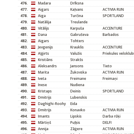
476.
Madara
Drīksna
477.
Aigars
Kaļvans
ACTIVIA RUN
478.
Aiga
Turčina
SPORTLAND
479.
Natālija
Treulande
480.
Vitālijs
Karpuša
ACCENTURE
481.
Dana
Gabruševa
Barbados
482.
Aigars
Tohters
483.
Jevgenijs
Krauklis
ACCENTURE
484.
Aļģirts
Valužis
Priekules veloklub
485.
Kristiāns
Strakšs
486.
Aleksandrs
Jansons
Tieto
487.
Marita
Žukovska
ACTIVIA RUN
488.
Iveta
Freimane
Freimaņi
489.
Inese
Nudiena
490.
Kristaps
Deinis
SPORTLAND
491.
Dmitrijs
Lubenskis
492.
Daghighi-Roohy
Eida
493.
Dmitrijs
Konavko
ACTIVIA RUN
494.
Imants
Lipskis
Darba rūķi
495.
Mārtiņš
Puļķis
DELFI
496.
Annija
Zāģere
ACTIVIA RUN