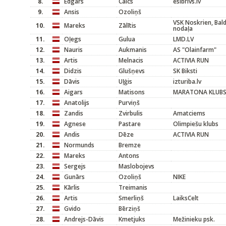
8.
Edgars
Caics
esibrivs.lv
9.
Ansis
Ozoliņš
VSK Noskrien, Bald
10.
Mareks
Zālītis
nodaļa
11.
Oļegs
Gulua
LMD.LV
12.
Nauris
Aukmanis
AS "Olainfarm"
13.
Artis
Melnacis
ACTIVIA RUN
14.
Didzis
Glušņevs
SK Biksti
15.
Dāvis
Uļģis
izturiba.lv
16.
Aigars
Matisons
MARATONA KLUB
17.
Anatolijs
Purviņš
18.
Zandis
Zvirbulis
Amatciems
19.
Agnese
Pastare
Olimpiešu klubs
20.
Andis
Dēze
ACTIVIA RUN
21.
Normunds
Bremze
22.
Mareks
Antons
23.
Sergejs
Maslobojevs
24.
Gunārs
Ozoliņš
NIKE
25.
Kārlis
Treimanis
26.
Artis
Smerliņš
LaiksCelt
27.
Gvido
Bērziņš
28.
Andrejs-Dāvis
Kmetjuks
Mežinieku psk.