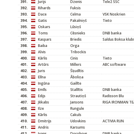
391.
Jurijs
Dzenis
Tele2 SSC
392.
Rihards
Fuksis
393.
Dace
Celma
VSK Noskrien
394.
Gatis
Pakalniņš
Tieto
395.
Oskars
Lūsiņš
396.
Toms
Cēsnieks
DNB banka
397.
Kaspars
Briedis
Saldus Boksa klub
398.
Baiba
Orga
399.
Alvis
Tribockis
400.
Kārlis
Cinis
Tieto
401.
Artūrs
Millers
ABC software
402.
Juris
Šķudītis
403.
Elīna
Āboliņa
404.
Ingūna
Gailīte
405.
Emīls
Stallītis
DNB banka
406.
Edijs
Strautiņš
Radisson Blu
407.
Jēkabs
Jansons
RIGA IRONMAN T
408.
Ilze
Rungule
409.
Kārlis
Cakuls
410.
Dmitrijs
Udovkins
ACTIVIA RUN
411.
Andris
Karsums
412.
Ivans
Dorohovs
DNB banka