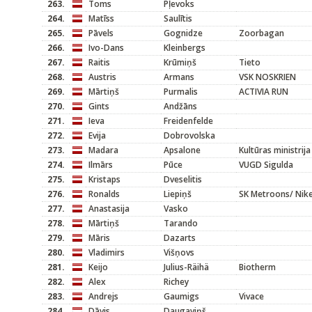
263.
Toms
Pļevoks
264.
Matīss
Saulītis
265.
Pāvels
Gognidze
Zoorbagan
266.
Ivo-Dans
Kleinbergs
267.
Raitis
Krūmiņš
Tieto
268.
Austris
Armans
VSK NOSKRIEN
269.
Mārtiņš
Purmalis
ACTIVIA RUN
270.
Gints
Andžāns
271.
Ieva
Freidenfelde
272.
Evija
Dobrovolska
273.
Madara
Apsalone
Kultūras ministrija
274.
Ilmārs
Pūce
VUGD Sigulda
275.
Kristaps
Dveselitis
276.
Ronalds
Liepiņš
SK Metroons/ Nik
277.
Anastasija
Vasko
278.
Mārtiņš
Tarando
279.
Māris
Dazarts
280.
Vladimirs
Višņovs
281.
Keijo
Julius-Räihä
Biotherm
282.
Alex
Richey
283.
Andrejs
Gaumigs
Vivace
284.
Dāvis
Daugaviņš