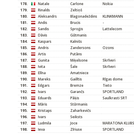
178.
Natale
Carlone
Nokia
179.
Rinalds
Zeltiņš
180.
Aleksandrs
Blagonadeždins
KLINKMANN
181.
Andis
Brucis
-
182.
Sandis
Sproģis
Lattelecom
183.
Dāvis
Gūtmanis
184.
Kaspars
Kalnišs
185.
Andris
Zandersons
Ozons
186.
Artis
Putāns
187.
Gunita
Miķelsone
Skrīveri
188.
Ivita
Šale
Skrīveri
189.
Elīna
Amatniece
190.
Mareks
Gailītis
Rīgas dome
191.
Edgars
Bremze
Tieto
192.
Ivars
Garančs
SPORTLAND
193.
Eduards
Pāķis
Saulkrasti SRT
194.
Māris
Stūrmanis
195.
Kristaps
Zaharkevičs
196.
Ivars
Seiksts
197.
Ludmila
Joce
MARATONA KLUB
198.
Ieva
Zīriuse
SPORTLAND