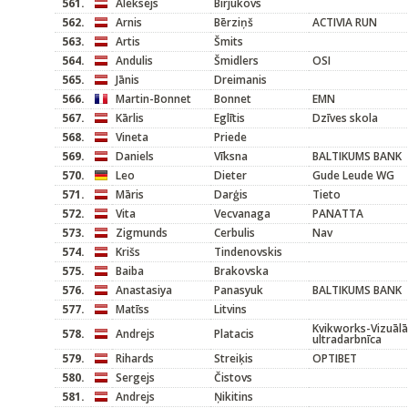
561.
Aleksejs
Birjukovs
562.
Arnis
Bērziņš
ACTIVIA RUN
563.
Artis
Šmits
564.
Andulis
Šmidlers
OSI
565.
Jānis
Dreimanis
566.
Martin-Bonnet
Bonnet
EMN
567.
Kārlis
Eglītis
Dzīves skola
568.
Vineta
Priede
569.
Daniels
Vīksna
BALTIKUMS BANK
570.
Leo
Dieter
Gude Leude WG
571.
Māris
Darģis
Tieto
572.
Vita
Vecvanaga
PANATTA
573.
Zigmunds
Cerbulis
Nav
574.
Krišs
Tindenovskis
575.
Baiba
Brakovska
576.
Anastasiya
Panasyuk
BALTIKUMS BANK
577.
Matīss
Litvins
Kvikworks-Vizuāl
578.
Andrejs
Platacis
ultradarbnīca
579.
Rihards
Streiķis
OPTIBET
580.
Sergejs
Čistovs
581.
Andrejs
Ņikitins