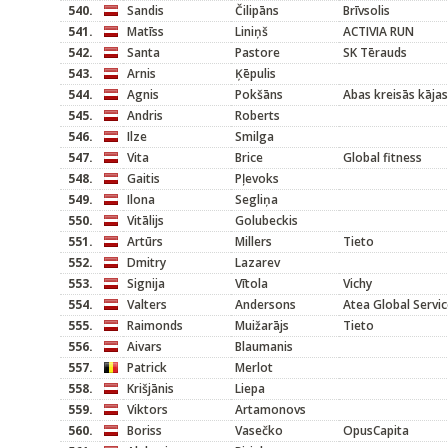
540.
Sandis
Čilipāns
Brīvsolis
541.
Matīss
Liniņš
ACTIVIA RUN
542.
Santa
Pastore
SK Tērauds
543.
Arnis
Ķēpulis
544.
Agnis
Pokšāns
Abas kreisās kājas
545.
Andris
Roberts
546.
Ilze
Smilga
547.
Vita
Brice
Global fitness
548.
Gaitis
Pļevoks
549.
Ilona
Segliņa
550.
Vitālijs
Golubeckis
551.
Artūrs
Millers
Tieto
552.
Dmitry
Lazarev
553.
Signija
Vītola
Vichy
554.
Valters
Andersons
Atea Global Servi
555.
Raimonds
Muižarājs
Tieto
556.
Aivars
Blaumanis
557.
Patrick
Merlot
558.
Krišjānis
Liepa
559.
Viktors
Artamonovs
560.
Boriss
Vasečko
OpusCapita