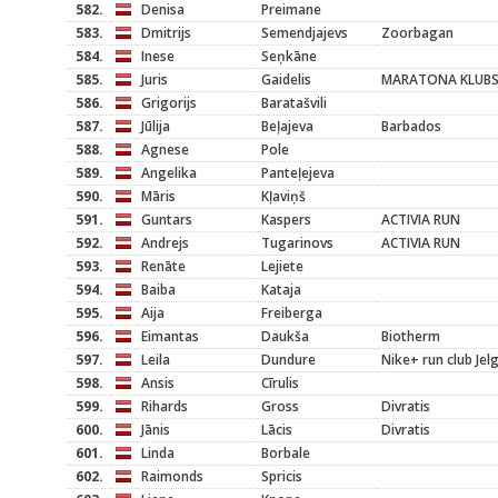
582.
Denisa
Preimane
583.
Dmitrijs
Semendjajevs
Zoorbagan
584.
Inese
Seņkāne
585.
Juris
Gaidelis
MARATONA KLUB
586.
Grigorijs
Baratašvili
587.
Jūlija
Beļajeva
Barbados
588.
Agnese
Pole
589.
Angelika
Panteļejeva
590.
Māris
Kļaviņš
591.
Guntars
Kaspers
ACTIVIA RUN
592.
Andrejs
Tugarinovs
ACTIVIA RUN
593.
Renāte
Lejiete
594.
Baiba
Kataja
595.
Aija
Freiberga
596.
Eimantas
Daukša
Biotherm
597.
Leila
Dundure
Nike+ run club Jel
598.
Ansis
Cīrulis
599.
Rihards
Gross
Divratis
600.
Jānis
Lācis
Divratis
601.
Linda
Borbale
602.
Raimonds
Spricis