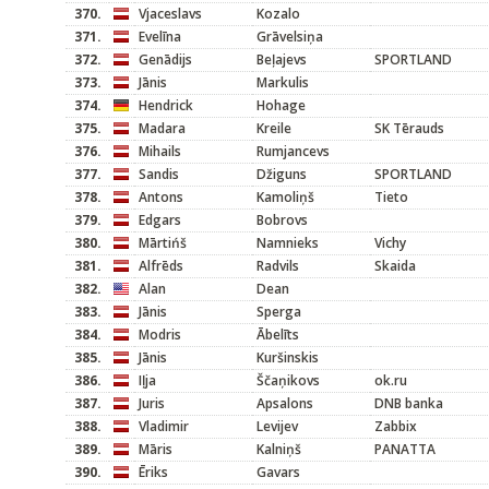
370.
Vjaceslavs
Kozalo
371.
Evelīna
Grāvelsiņa
372.
Genādijs
Beļajevs
SPORTLAND
373.
Jānis
Markulis
374.
Hendrick
Hohage
375.
Madara
Kreile
SK Tērauds
376.
Mihails
Rumjancevs
377.
Sandis
Džiguns
SPORTLAND
378.
Antons
Kamoliņš
Tieto
379.
Edgars
Bobrovs
380.
Mārtińš
Namnieks
Vichy
381.
Alfrēds
Radvils
Skaida
382.
Alan
Dean
383.
Jānis
Sperga
384.
Modris
Ābelīts
385.
Jānis
Kuršinskis
386.
Iļja
Ščaņikovs
ok.ru
387.
Juris
Apsalons
DNB banka
388.
Vladimir
Levijev
Zabbix
389.
Māris
Kalniņš
PANATTA
390.
Ēriks
Gavars