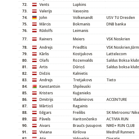
72.
Vents
Lupkins
73.
Valerijs
Vaseņins
74.
John
Volkenandt
USV TU Dresden
75.
Mārcis
Bokmanis
DNB banka
76.
Rūdolfs
Leimanis
77.
Rainers
Meiers
VSK Noskrien
78.
Andrejs
Priedītis
VSK Noskrien.Jūrm
79.
Kārlis
Kostjukovs
Lattelecom
80.
Olafs
Rozenvalds
Saldus Boksa klub
81.
Artis
Dūriņš
Saldus boksa klub
82.
Didzis
Kalnietis
83.
Andrejs
Tretjakovs
Tieto
84.
Kanstantsin
Shpileuski
85.
Kristers
Kuģenieks
86.
Dmitrijs
Vladimirovs
ACCENTURE
87.
Mārtiņš
Ragainis
88.
Edgars
Freilibs
SK Metroons/ Nik
89.
Pāvels
Haritončenko
ACTIVIA RUN
90.
Aivars
Braučs-Jusupovs
NIKE+ RUN CLUB
91.
Viviana
Kirilova
Medrull Runners
92.
Atis
Vidovskis
Divratis