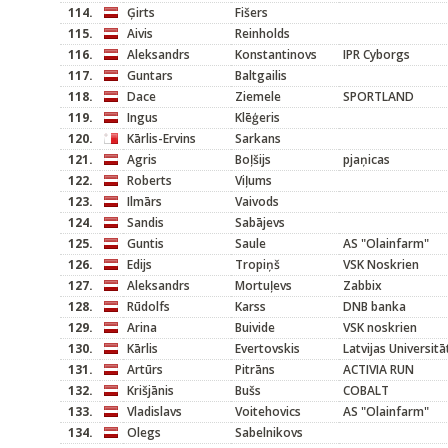
114.
Ģirts
Fišers
115.
Aivis
Reinholds
116.
Aleksandrs
Konstantinovs
IPR Cyborgs
117.
Guntars
Baltgailis
118.
Dace
Ziemele
SPORTLAND
119.
Ingus
Klēģeris
120.
Kārlis-Ervins
Sarkans
121.
Agris
Boļšijs
pjaņicas
122.
Roberts
Viļums
123.
Ilmārs
Vaivods
124.
Sandis
Sabājevs
125.
Guntis
Saule
AS "Olainfarm"
126.
Edijs
Tropiņš
VSK Noskrien
127.
Aleksandrs
Mortuļevs
Zabbix
128.
Rūdolfs
Karss
DNB banka
129.
Arina
Buivide
VSK noskrien
130.
Kārlis
Evertovskis
Latvijas Universitā
131.
Artūrs
Pitrāns
ACTIVIA RUN
132.
Krišjānis
Bušs
COBALT
133.
Vladislavs
Voitehovics
AS "Olainfarm"
134.
Olegs
Sabelnikovs