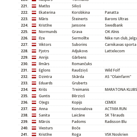
221.
Matīss
Siliņš
222.
Ekaterina
Korobkina
Panatta
223.
Māris
Šteinerts
Barons Ultras
224.
Kristīne
Jansone
Swedbank
225.
Normunds
Grava
OK Alnis
226.
Ilze
Sermolīte
Nike run club, Jelg
227.
Viktors
Suborins
Carnikavas sporta
228.
Pjotrs
Adjukovs
Lattelecom
229.
Anrijs
Gārbens
230.
Ilmārs
Romančuks
231.
Eglons
Raudziņš
Wild Folf
232.
Dzintra
Skārda
AS "Olainfarm"
233.
Eduards
Gruberts
234.
Krišs
Treimanis
MARATONA KLUB
235.
Guntis
Bērziņš
236.
Oļegs
Kopijs
CEMEX
237.
Anna
Konovalova
ACTIVIA RUN
238.
Sanita
Laicāne
SK Tērauds
239.
Mārcis
Padoms
Radisson Blu
240.
Viesturs
Boče
241.
Kristīne
Roga
VSK Noskrien