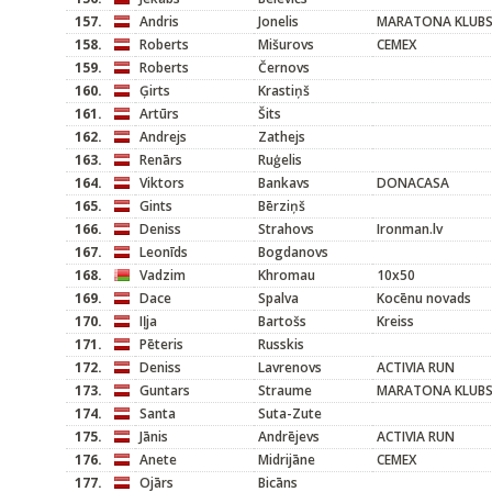
157.
Andris
Jonelis
MARATONA KLUB
158.
Roberts
Mišurovs
CEMEX
159.
Roberts
Černovs
160.
Ģirts
Krastiņš
161.
Artūrs
Šits
162.
Andrejs
Zathejs
163.
Renārs
Ruģelis
164.
Viktors
Bankavs
DONACASA
165.
Gints
Bērziņš
166.
Deniss
Strahovs
Ironman.lv
167.
Leonīds
Bogdanovs
168.
Vadzim
Khromau
10x50
169.
Dace
Spalva
Kocēnu novads
170.
Iļja
Bartošs
Kreiss
171.
Pēteris
Russkis
172.
Deniss
Lavrenovs
ACTIVIA RUN
173.
Guntars
Straume
MARATONA KLUB
174.
Santa
Suta-Zute
175.
Jānis
Andrējevs
ACTIVIA RUN
176.
Anete
Midrijāne
CEMEX
177.
Ojārs
Bicāns