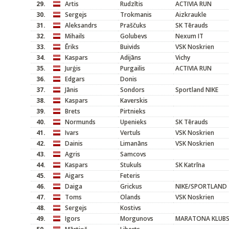
29.
Artis
Rudzītis
ACTIVIA RUN
30.
Sergejs
Trokmanis
Aizkraukle
31.
Aleksandrs
Praščuks
SK Tērauds
32.
Mihails
Golubevs
Nexum IT
33.
Ēriks
Buivids
VSK Noskrien
34.
Kaspars
Adijāns
Vichy
35.
Jurģis
Purgailis
ACTIVIA RUN
36.
Edgars
Donis
37.
Jānis
Sondors
Sportland NIKE
38.
Kaspars
Kaverskis
39.
Brets
Pirtnieks
40.
Normunds
Upenieks
SK Tērauds
41.
Ivars
Vertuls
VSK Noskrien
42.
Dainis
Limanāns
VSK Noskrien
43.
Agris
Samcovs
44.
Kaspars
Stukuls
SK Katrīna
45.
Aigars
Feteris
46.
Daiga
Grickus
NIKE/SPORTLAND
47.
Toms
Olands
VSK Noskrien
48.
Sergejs
Kostivs
49.
Igors
Morgunovs
MARATONA KLUB