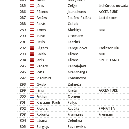
285.
Jānis
Zelģis
Lielvārdes novada
286.
Pēteris
Jaunalksnis
ACCENTURE
287.
Artūrs
Pielēns-Pelēns
Lattelecom
288.
Raivis
Cakuls
289.
Toms
Ābeltiņš
NIKE
290.
Inese
Otomere
291.
Emīls
Bērziņš
292.
Edgars
Paregudovs
Radisson Blu
293.
Gvido
Ķikāns
NIKE
294.
Jānis
Ķikāns
SPORTLAND
295.
Renārs
Panteļejevs
296.
Evita
Grencberga
297.
Vladimirs
Romancovs
298.
Gvido
Zaļmežs
299.
Jānis
Knets
ACCENTURE
300.
Arthur
Oomen
301.
Kristians-Rauls
Puļķis
302.
Ritvars
Kazāks
PANATTA
303.
Roberts
Freimanis
Freimaņi
304.
Lāsma
Zebuliņa
305.
Sergejs
Puzirevskis