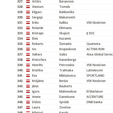
327.
Artūrs
Barancevs
328.
Viesturs
Tomels
329.
Edgars
Baldunčiks
330.
Sergejs
Makarevičs
331.
Eriks
Kalliss
VSK Noskrien
332.
Rolands
Eihmanis
333.
Kristaps
Skujiņš
IJ SDC
334.
Elvis
Kazainis
335.
Roberts
Žemaitis
Quatenta
336.
Ivo
Krupenkovs
ACTIVIA RUN
337.
Valters
Galss
Atea Global Servi
338.
Kristofers
Kanenbergs
339.
Henrihs
Petrovskis
VSK Noskrien
340.
Kristīna
Tralmaka
Lattelecom
341.
Ilze
Miklaševica
SPORTLAND
342.
Krišjānis
Berķis
VSK Noskrien
343.
Jānis
Baukerts
344.
Igors
Mahmudovs
El Marlaton
345.
Anete
Danelsone
ACCENTURE
346.
Didzis
Sprūds
DNB banka
347.
Laura
Znotina
348.
Mārtiņš
Karols