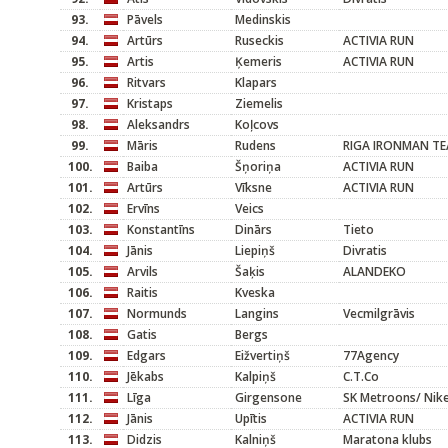
93.
Pāvels
Medinskis
94.
Artūrs
Ruseckis
ACTIVIA RUN
95.
Artis
Ķemeris
ACTIVIA RUN
96.
Ritvars
Klapars
97.
Kristaps
Ziemelis
98.
Aleksandrs
Koļcovs
99.
Māris
Rudens
RIGA IRONMAN T
100.
Baiba
Šņoriņa
ACTIVIA RUN
101.
Artūrs
Vīksne
ACTIVIA RUN
102.
Ervīns
Veics
103.
Konstantīns
Dinārs
Tieto
104.
Jānis
Liepiņš
Divratis
105.
Arvils
Šaķis
ALANDEKO
106.
Raitis
Kveska
107.
Normunds
Langins
Vecmilgrāvis
108.
Gatis
Bergs
109.
Edgars
Eižvertiņš
77Agency
110.
Jēkabs
Kalpiņš
C.T.Co
111.
Līga
Girgensone
SK Metroons/ Nik
112.
Jānis
Upītis
ACTIVIA RUN
113.
Didzis
Kalniņš
Maratona klubs