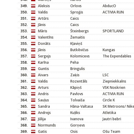
349.
Aleksis
Orlovs
AbducO
350.
Valdis
Sproģis
ACTIVIA RUN
351.
Artūrs
Caics
352.
Jānis
Caics
353.
Māris
Šteinbergs
SPORTLAND
354.
Valentīns
Žemaitis
355.
Donāts
Kļaviņš
356.
Jānis
Butkēvičus
Kungas
357.
Sergejs
Kolomicevs
The Expendables
358.
Karīna
Peha
359.
Guntis
Bringulis
360.
Aivars
Zaķis
LSC
361.
Valdis
Rozentāls
Ziepniekkalns
362.
Arturs
Kāpiņš
VSK Noskrien
363.
Andris
Pavlovs
ACTIVIA RUN
364.
Sauļus
Tolvaiša
Circle K
365.
Sandra
Hāna-Valtasa
SK Metroons/ Nik
366.
Andrejs
Kuļiks
Atletika
367.
Jūlija
Ivanova
Jautri bebri
368.
Normunds
Gorņevs
369.
Gatis
Osis
Ošu Team