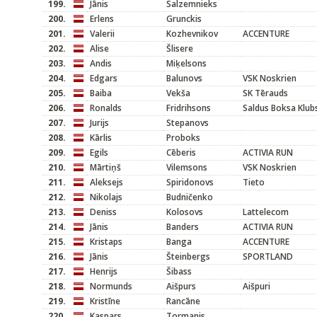
199.
Jānis
Salzemnieks
200.
Erlens
Grunckis
201.
Valerii
Kozhevnikov
ACCENTURE
202.
Alise
Šlisere
203.
Andis
Miķelsons
204.
Edgars
Balunovs
VSK Noskrien
205.
Baiba
Vekša
SK Tērauds
206.
Ronalds
Fridrihsons
Saldus Boksa Klub
207.
Jurijs
Stepanovs
208.
Kārlis
Proboks
209.
Egils
Cēberis
ACTIVIA RUN
210.
Mārtiņš
Vilemsons
VSK Noskrien
211.
Aleksejs
Spiridonovs
Tieto
212.
Nikolajs
Budničenko
213.
Deniss
Kolosovs
Lattelecom
214.
Jānis
Banders
ACTIVIA RUN
215.
Kristaps
Banga
ACCENTURE
216.
Jānis
Šteinbergs
SPORTLAND
217.
Henrijs
Šibass
218.
Normunds
Aišpurs
Aišpuri
219.
Kristīne
Rancāne
220.
Kaspars
Tormanis