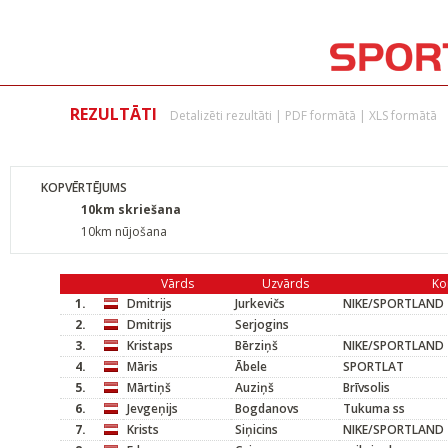
REZULTĀTI
Detalizēti rezultāti
|
PDF formātā
|
XLS formātā
KOPVĒRTĒJUMS
10km skriešana
10km nūjošana
Vārds
Uzvārds
Ko
1.
Dmitrijs
Jurkevičs
NIKE/SPORTLAND
2.
Dmitrijs
Serjogins
3.
Kristaps
Bērziņš
NIKE/SPORTLAND
4.
Māris
Ābele
SPORTLAT
5.
Mārtiņš
Auziņš
Brīvsolis
6.
Jevgeņijs
Bogdanovs
Tukuma ss
7.
Krists
Siņicins
NIKE/SPORTLAND