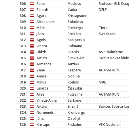
306.
Raitis
Maslovs
Radisson BLU Dau
307.
Rihards
Čaiba
DELFI
308.
Agate
Kristapsone
309.
Aleksandrs
Sokolovs
310.
Māris
Freibergs
Tieto
311.
Jānis
Brokāns
Swedbank
312.
Agnis
Kabiņeckis
313.
Vineta
Rolmane
314.
Didzis
Skārds
AS "Olainfarm"
315.
Arturs
Šimkjavičs
Saldus Boksa klub
316.
Armands
Auziņš
317.
Zane
Kaspere
ACTIVIA RUN
318.
Annija
Gobiņa
319.
Mikus
Kodols
NIKE
320.
Linards
Čiževskis
321.
Alise
Putraima
ACTIVIA RUN
322.
Vineta-Anna
Sarkane
323.
Artūrs
Enziņš
Babites Sporta k
324.
Normunds
Kronbergs
325.
Jānis
Ozoliņš
326.
Kristaps
Pilskalns
VSK Noskrien