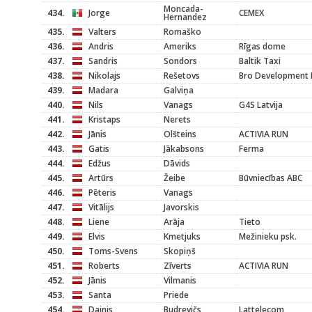
Moncada-
434.
Jorge
CEMEX
Hernandez
435.
Valters
Romaško
436.
Andris
Ameriks
Rīgas dome
437.
Sandris
Sondors
Baltik Taxi
438.
Nikolajs
Rešetovs
Bro Development 
439.
Madara
Galviņa
440.
Nils
Vanags
G4S Latvija
441.
Kristaps
Nerets
442.
Jānis
Olšteins
ACTIVIA RUN
443.
Gatis
Jākabsons
Ferma
444.
Edžus
Dāvids
445.
Artūrs
Žeibe
Būvniecības ABC
446.
Pēteris
Vanags
447.
Vitālijs
Javorskis
448.
Liene
Arāja
Tieto
449.
Elvis
Kmetjuks
Mežinieku psk.
450.
Toms-Svens
Skopiņš
451.
Roberts
Zīverts
ACTIVIA RUN
452.
Jānis
Vilmanis
453.
Santa
Priede
454.
Dainis
Budrevičs
Lattelecom