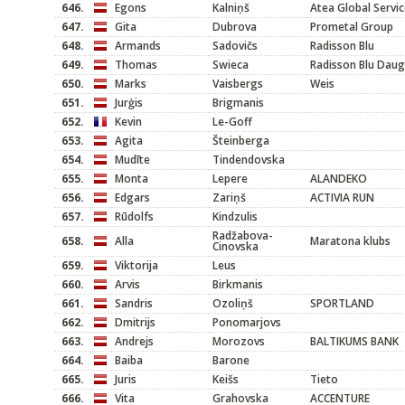
646.
Egons
Kalniņš
Atea Global Servi
647.
Gita
Dubrova
Prometal Group
648.
Armands
Sadovičs
Radisson Blu
649.
Thomas
Swieca
Radisson Blu Dau
650.
Marks
Vaisbergs
Weis
651.
Jurģis
Brigmanis
652.
Kevin
Le-Goff
653.
Agita
Šteinberga
654.
Mudīte
Tindendovska
655.
Monta
Lepere
ALANDEKO
656.
Edgars
Zariņš
ACTIVIA RUN
657.
Rūdolfs
Kindzulis
Radžabova-
658.
Alla
Maratona klubs
Cinovska
659.
Viktorija
Leus
660.
Arvis
Birkmanis
661.
Sandris
Ozoliņš
SPORTLAND
662.
Dmitrijs
Ponomarjovs
663.
Andrejs
Morozovs
BALTIKUMS BANK
664.
Baiba
Barone
665.
Juris
Keišs
Tieto
666.
Vita
Grahovska
ACCENTURE