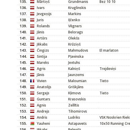
135.
Mārtiņš
Grundmanis
Bez 10 10
136.
Ivars
Kruglinskis
137.
Jevgeņijs
Markins
138.
Juris
Iļčenko
139.
Rolands
Vēgners
140.
Jānis
Belorags
141.
Artūrs
Olekšs
142.
Jēkabs
Krūziņš
143.
Čingizs
Mahmudovs
El marlaton
144.
Sintija
Pļavinska
145.
Mareks
Jevtuhs
146.
Agris
Kalniņš
Trejdeviņi
147.
Jānis
Jaunzems
148.
Vivien
Maloumian
Tieto
149.
Anatolijs
Griškjāns
150.
Sergejs
Kļimovs
Tieto
151.
Guntars
Krasovskis
152.
Agnis
Zellītis
153.
Andrejs
Tihomirovs
154.
Andris
Ludriks
VSK Noskrien Riek
155.
Yauheni
Astapavets
10x50 Running Cr
156.
Jēkabs
Belevičs