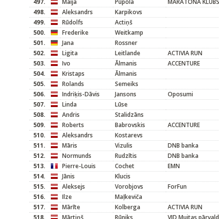
497.
Maija
Pūpola
MARATONA KLUB
498.
Aleksandrs
Karpikovs
499.
Rūdolfs
Actiņš
500.
Frederike
Weitkamp
501.
Jana
Rossner
502.
Ligita
Leitlande
ACTIVIA RUN
503.
Ivo
Ālmanis
ACCENTURE
504.
Kristaps
Ālmanis
505.
Rolands
Semeiks
506.
Indriķis-Dāvis
Jansons
Oposumi
507.
Linda
Lūse
508.
Andris
Stalidzāns
509.
Roberts
Babrovskis
ACCENTURE
510.
Aleksandrs
Kostarevs
511.
Māris
Vizulis
DNB banka
512.
Normunds
Rudzītis
DNB banka
513.
Pierre-Louis
Cochet
EMN
514.
Jānis
Klucis
515.
Aleksejs
Vorobjovs
ForFun
516.
Ilze
Maļkeviča
517.
Mārīte
Kolberga
ACTIVIA RUN
518.
Mārtiņš
Rūniks
VID Muitas pārval