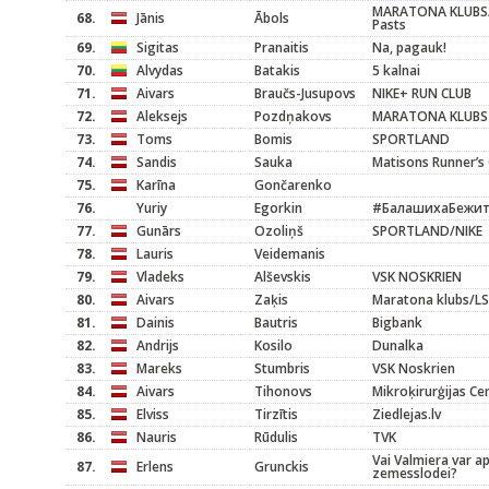
MARATONA KLUBS/V
68.
Jānis
Ābols
Pasts
69.
Sigitas
Pranaitis
Na, pagauk!
70.
Alvydas
Batakis
5 kalnai
71.
Aivars
Braučs-Jusupovs
NIKE+ RUN CLUB
72.
Aleksejs
Pozdņakovs
MARATONA KLUBS
73.
Toms
Bomis
SPORTLAND
74.
Sandis
Sauka
Matisons Runner’s 
75.
Karīna
Gončarenko
76.
Yuriy
Egorkin
#БалашихаБежи
77.
Gunārs
Ozoliņš
SPORTLAND/NIKE
78.
Lauris
Veidemanis
79.
Vladeks
Alševskis
VSK NOSKRIEN
80.
Aivars
Zaķis
Maratona klubs/L
81.
Dainis
Bautris
Bigbank
82.
Andrijs
Kosilo
Dunalka
83.
Mareks
Stumbris
VSK Noskrien
84.
Aivars
Tihonovs
Mikroķirurģijas Ce
85.
Elviss
Tirzītis
Ziedlejas.lv
86.
Nauris
Rūdulis
TVK
Vai Valmiera var a
87.
Erlens
Grunckis
zemesslodei?