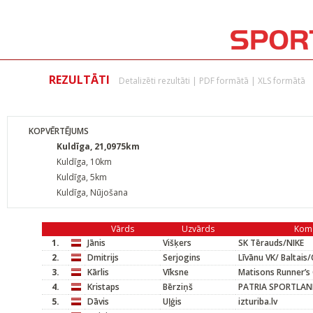
REZULTĀTI
Detalizēti rezultāti
|
PDF formātā
|
XLS formātā
KOPVĒRTĒJUMS
Kuldīga, 21,0975km
Kuldīga, 10km
Kuldīga, 5km
Kuldīga, Nūjošana
Vārds
Uzvārds
Kom
1.
Jānis
Višķers
SK Tērauds/NIKE
2.
Dmitrijs
Serjogins
Līvānu VK/ Baltai
3.
Kārlis
Vīksne
Matisons Runner’s
4.
Kristaps
Bērziņš
PATRIA SPORTLA
5.
Dāvis
Uļģis
izturiba.lv