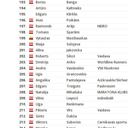
193.
Boriss
Banga
194.
Artūrs
Kaltnieks
195.
Edgars
Kārklis
196.
Aivis
Poikāns
197.
Raimonds
Arājs
NEIRO
198.
Tomass
Sparāns
199.
Vytautas
Maziliauskas
200.
Maija
Sulojeva
201.
Alīna
Jakovicka
202.
Roberts
Siliņš
Vaidava
203.
Dmitrijs
Ariko
Worldline Runners
204.
Andris
Vasiļevskis
VSK Noskrien
205.
Uģis
Grancovskis
206.
Angelika
Panteļejeva
Aizkraukle/Skrīver
207.
Edgars
Treiguts
Paskriesim
208.
Natalija
Mihailuka
MARATONA KLUBS
209.
Vilnis
Liepiņš
individuāli
210.
Līga
Renkmane
211.
Pēteris
Vīrs
Vaidava
212.
Gints
Dakša
213.
Viktors
Suborins
Carnikavas sporta 