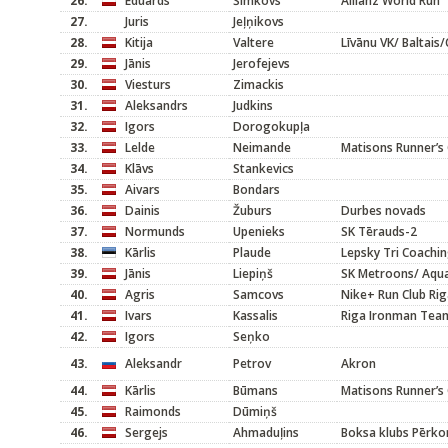
26.
Eduards
Šimkovs
Allianz World Run
27.
Juris
Jeļņikovs
28.
Kitija
Valtere
Līvānu VK/ Baltai
29.
Jānis
Jerofejevs
30.
Viesturs
Zimackis
31.
Aleksandrs
Judkins
32.
Igors
Dorogokupļa
33.
Lelde
Neimande
Matisons Runner’s
34.
Klāvs
Stankevics
35.
Aivars
Bondars
36.
Dainis
Žuburs
Durbes novads
37.
Normunds
Upenieks
SK Tērauds-2
38.
Kārlis
Plaude
Lepsky Tri Coachi
39.
Jānis
Liepiņš
SK Metroons/ Aqu
40.
Agris
Samcovs
Nike+ Run Club Ri
41.
Ivars
Kassalis
Riga Ironman Tea
42.
Igors
Seņko
43.
Aleksandr
Petrov
Akron
44.
Kārlis
Būmans
Matisons Runner’s 
45.
Raimonds
Dūmiņš
46.
Sergejs
Ahmaduļins
Boksa klubs Pērko