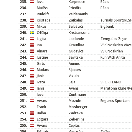
235.
Ieva
Kurpniece
Bēbis
236.
Matīss
Priedīts
Bēbis
237.
Rūdolfs
Veidemanis
238.
Kristaps
Zaļkalns
zurnals Sports/LS
239.
Mikus
Salcēvičs
Bigbank
240.
Ofēlija
Kristiansone
241.
Ligita
Leitlande
Zemgales Ziņas
242.
Ina
Graudiņa
VSK Noskrien Vāve
243.
Ainārs
Gudēvics
VSK Noskrien
244.
Justīne
Savitska
Run With Anita
245.
Girts
Aunins
246.
Madars
Šķipars
247.
Jānis
Vizulis
248.
Iveta
Leja
SPORTLAND
249.
Jānis
Avens
Maratona klubs/R
250.
Ieva
Zuntmane
251.
Aivars
Mozulis
Engures Sportam
252.
Frank
Missberger
253.
Baiba
Zadraka
254.
Edgars
Zeberliņš
255.
Aivars
Cepītis
_
256.
Ričards
Vectirāns
Tirāni