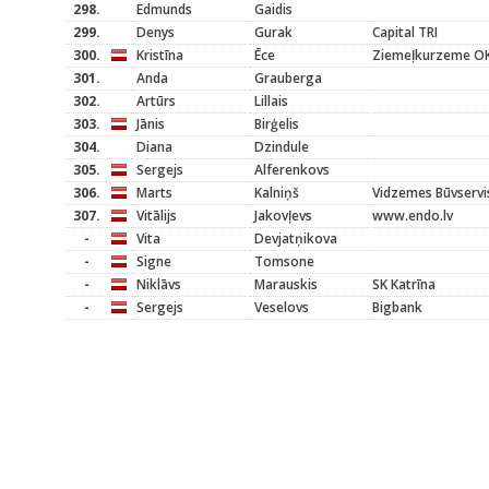
298.
Edmunds
Gaidis
299.
Denys
Gurak
Capital TRI
300.
Kristīna
Ēce
Ziemeļkurzeme O
301.
Anda
Grauberga
302.
Artūrs
Lillais
303.
Jānis
Birģelis
304.
Diana
Dzindule
305.
Sergejs
Alferenkovs
306.
Marts
Kalniņš
Vidzemes Būvservi
307.
Vitālijs
Jakovļevs
www.endo.lv
-
Vita
Devjatņikova
-
Signe
Tomsone
-
Niklāvs
Marauskis
SK Katrīna
-
Sergejs
Veselovs
Bigbank