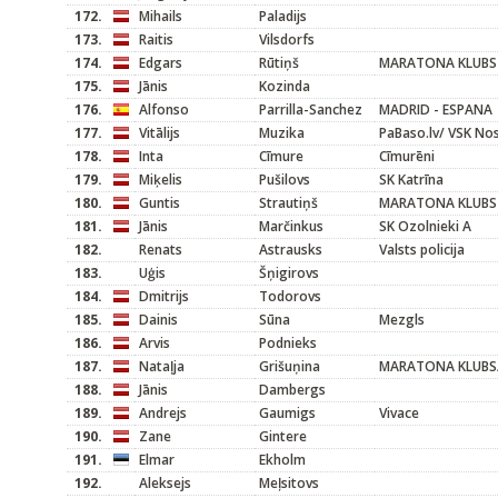
172.
Mihails
Paladijs
173.
Raitis
Vilsdorfs
174.
Edgars
Rūtiņš
MARATONA KLUBS
175.
Jānis
Kozinda
176.
Alfonso
Parrilla-Sanchez
MADRID - ESPANA
177.
Vitālijs
Muzika
PaBaso.lv/ VSK No
178.
Inta
Cīmure
Cīmurēni
179.
Miķelis
Pušilovs
SK Katrīna
180.
Guntis
Strautiņš
MARATONA KLUBS
181.
Jānis
Marčinkus
SK Ozolnieki A
182.
Renats
Astrausks
Valsts policija
183.
Uģis
Šņigirovs
184.
Dmitrijs
Todorovs
185.
Dainis
Sūna
Mezgls
186.
Arvis
Podnieks
187.
Nataļja
Grišuņina
MARATONA KLUBS/
188.
Jānis
Dambergs
189.
Andrejs
Gaumigs
Vivace
190.
Zane
Gintere
191.
Elmar
Ekholm
192.
Aleksejs
Meļsitovs