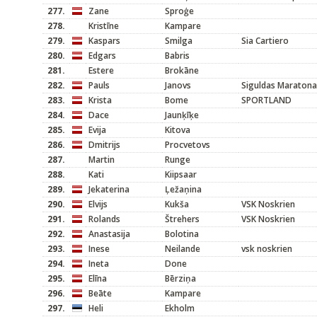
277.
Zane
Sproģe
278.
Kristīne
Kampare
279.
Kaspars
Smilga
Sia Cartiero
280.
Edgars
Babris
281.
Estere
Brokāne
282.
Pauls
Janovs
Siguldas Maratona
283.
Krista
Bome
SPORTLAND
284.
Dace
Jaunķīķe
285.
Evija
Kitova
286.
Dmitrijs
Procvetovs
287.
Martin
Runge
288.
Kati
Kiipsaar
289.
Jekaterina
Ļežaņina
290.
Elvijs
Kukša
VSK Noskrien
291.
Rolands
Štrehers
VSK Noskrien
292.
Anastasija
Bolotina
293.
Inese
Neilande
vsk noskrien
294.
Ineta
Done
295.
Elīna
Bērziņa
296.
Beāte
Kampare
297.
Heli
Ekholm