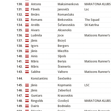
130.
Antons
Maksimenkovs
MARATONA KLUBS
131.
Pāvels
Janovičs
Lsc
132.
Ilmārs
Romančuks
133.
Romans
Binkovskis
The Squad
134.
Arvīds
Šefanovskis
SK Katrīna
135.
Aivars
Aksenoks
136.
Ludmila
Joce
Matisons Runner’s 
137.
Jānis
Biciņš
138.
Igors
Bergers
139.
Jānis
Miezītis
140.
Ainis
Sīpols
141.
Māris
Berķis
Matisons Runner’s 
142.
Māris
Šteinerts
143.
Sabīne
Valtere
Matisons Runner’s 
144.
Konstantins
Ševčenko
145.
Jānis
Kopmanis
LSC
146.
Jānis
Zeberliņš
147.
Guntars
Krasovskis
148.
Ringolds
Ozoliņš
MARATONA KLUBS
149.
Dairis
Bodnieks