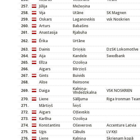
257.
Jūlija
Mežeņina
258.
Vija
Utāne
SK Magnen
259.
Oskars
Laganovskis
vsk Noskrien
260.
Arturs
Babašins
261.
Anastasija
Rjabuha
262.
Ērika
Urtāne
263.
Dainis
Driņķis
DzSK Lokomotīve
264.
Aija
Kandele
Swedbank
265.
Elīza
Ozoliņa
266.
Aigars
Bērziņš
267.
Gints
Buivids
268.
Alise
Reinsone
Kalniņa-
269.
Daiga
VSK NOSKRIEN
Vīndedzkalna
270.
Liene
Sālījuma
Riga Ironman Tea
271.
Mārtiņš
Īviņš
272.
Aigars
Oļševskis
273.
Karlīna
Ozoliņa
274.
Konstantins
Oševerovs
Accenture Latvia
275.
Uģis
Cābulis
LV KĶI
276.
Liene
Kalniņa
Skrienam kopā