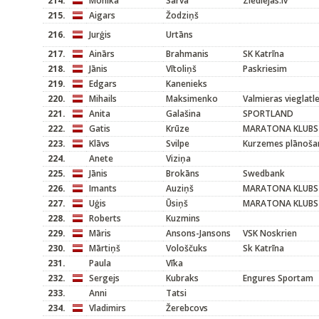
214.
Monika
Sarva
Ziedlejas.lv
215.
Aigars
Žodziņš
216.
Jurģis
Urtāns
217.
Ainārs
Brahmanis
SK Katrīna
218.
Jānis
Vītoliņš
Paskriesim
219.
Edgars
Kanenieks
220.
Mihails
Maksimenko
Valmieras vieglatl
221.
Anita
Galašina
SPORTLAND
222.
Gatis
Krūze
MARATONA KLUBS
223.
Klāvs
Svilpe
Kurzemes plānoša
224.
Anete
Viziņa
225.
Jānis
Brokāns
Swedbank
226.
Imants
Auziņš
MARATONA KLUBS
227.
Uģis
Ūsiņš
MARATONA KLUBS
228.
Roberts
Kuzmins
229.
Māris
Ansons-Jansons
VSK Noskrien
230.
Mārtiņš
Vološčuks
Sk Katrīna
231.
Paula
Vīka
232.
Sergejs
Kubraks
Engures Sportam
233.
Anni
Tatsi
234.
Vladimirs
Žerebcovs