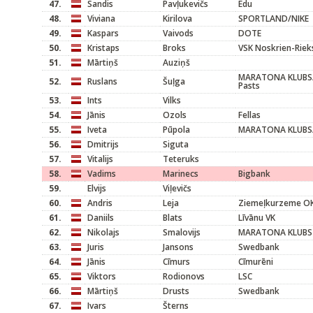
47.
Sandis
Pavļukevičs
Edu
48.
Viviana
Kirilova
SPORTLAND/NIKE
49.
Kaspars
Vaivods
DOTE
50.
Kristaps
Broks
VSK Noskrien-Riek
51.
Mārtiņš
Auziņš
MARATONA KLUBS/V
52.
Ruslans
Šuļga
Pasts
53.
Ints
Vilks
54.
Jānis
Ozols
Fellas
55.
Iveta
Pūpola
MARATONA KLUBS/
56.
Dmitrijs
Siguta
57.
Vitalijs
Teteruks
58.
Vadims
Marinecs
Bigbank
59.
Elvijs
Viļevičs
60.
Andris
Leja
Ziemeļkurzeme O
61.
Daniils
Blats
Līvānu VK
62.
Nikolajs
Smalovijs
MARATONA KLUBS
63.
Juris
Jansons
Swedbank
64.
Jānis
Cīmurs
Cīmurēni
65.
Viktors
Rodionovs
LSC
66.
Mārtiņš
Drusts
Swedbank
67.
Ivars
Šterns