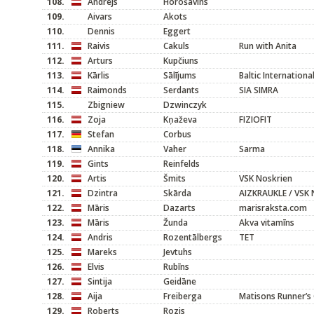
108.
Andrejs
Horošavins
109.
Aivars
Akots
110.
Dennis
Eggert
111.
Raivis
Cakuls
Run with Anita
112.
Arturs
Kupčiuns
113.
Kārlis
Sālījums
Baltic Internationa
114.
Raimonds
Serdants
SIA SIMRA
115.
Zbigniew
Dzwinczyk
116.
Zoja
Kņaževa
FIZIOFIT
117.
Stefan
Corbus
118.
Annika
Vaher
Sarma
119.
Gints
Reinfelds
120.
Artis
Šmits
VSK Noskrien
121.
Dzintra
Skārda
AIZKRAUKLE / VSK 
122.
Māris
Dazarts
marisraksta.com
123.
Māris
Žunda
Akva vitamīns
124.
Andris
Rozentālbergs
TET
125.
Mareks
Jevtuhs
126.
Elvis
Rubīns
127.
Sintija
Geidāne
128.
Aija
Freiberga
Matisons Runner’s 
129.
Roberts
Rozis