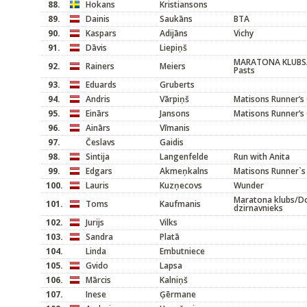
88.
Hokans
Kristiansons
89.
Dainis
Saukāns
BTA
90.
Kaspars
Adijāns
Vichy
91.
Dāvis
Liepiņš
MARATONA KLUBS/V
92.
Rainers
Meiers
Pasts
93.
Eduards
Gruberts
94.
Andris
Vārpiņš
Matisons Runner’s 
95.
Einārs
Jansons
Matisons Runner’s 
96.
Ainārs
Vīmanis
97.
Česlavs
Gaidis
98.
Sintija
Langenfelde
Run with Anita
99.
Edgars
Akmeņkalns
Matisons Runner`s
100.
Lauris
Kuzņecovs
Wunder
Maratona klubs/D
101.
Toms
Kaufmanis
dzirnavnieks
102.
Jurijs
Vilks
103.
Sandra
Platā
104.
Linda
Embutniece
105.
Gvido
Lapsa
106.
Mārcis
Kalniņš
107.
Inese
Ģērmane