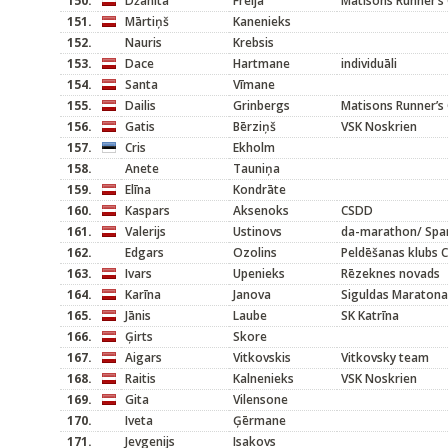
150.
Džanita
Freija
Matisons Runner’s 
151.
Mārtiņš
Kanenieks
152.
Nauris
Krebsis
153.
Dace
Hartmane
individuāli
154.
Santa
Vīmane
155.
Dailis
Grinbergs
Matisons Runner’s 
156.
Gatis
Bērziņš
VSK Noskrien
157.
Cris
Ekholm
158.
Anete
Tauniņa
159.
Elīna
Kondrāte
160.
Kaspars
Aksenoks
CSDD
161.
Valerijs
Ustinovs
da-marathon/ Spa
162.
Edgars
Ozolins
Peldēšanas klubs 
163.
Ivars
Upenieks
Rēzeknes novads
164.
Karīna
Janova
Siguldas Maratona
165.
Jānis
Laube
SK Katrīna
166.
Ģirts
Skore
167.
Aigars
Vitkovskis
Vitkovsky team
168.
Raitis
Kalnenieks
VSK Noskrien
169.
Gita
Vilensone
170.
Iveta
Ģērmane
171.
Jevgenijs
Isakovs