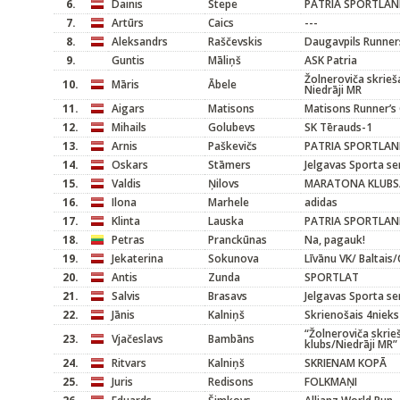
6.
Dainis
Stepe
PATRIA SPORTLA
7.
Artūrs
Caics
---
8.
Aleksandrs
Raščevskis
Daugavpils Runner
9.
Guntis
Māliņš
ASK Patria
Žolneroviča skrieš
10.
Māris
Ābele
Niedrāji MR
11.
Aigars
Matisons
Matisons Runner’s
12.
Mihails
Golubevs
SK Tērauds-1
13.
Arnis
Paškevičs
PATRIA SPORTLA
14.
Oskars
Stāmers
Jelgavas Sporta se
15.
Valdis
Ņilovs
MARATONA KLUBS/
16.
Ilona
Marhele
adidas
17.
Klinta
Lauska
PATRIA SPORTLA
18.
Petras
Pranckūnas
Na, pagauk!
19.
Jekaterina
Sokunova
Līvānu VK/ Baltai
20.
Antis
Zunda
SPORTLAT
21.
Salvis
Brasavs
Jelgavas Sporta se
22.
Jānis
Kalniņš
Skrienošais 4nieks
“Žolneroviča skrie
23.
Vjačeslavs
Bambāns
klubs/Niedrāji MR”
24.
Ritvars
Kalniņš
SKRIENAM KOPĀ
25.
Juris
Redisons
FOLKMAŅI