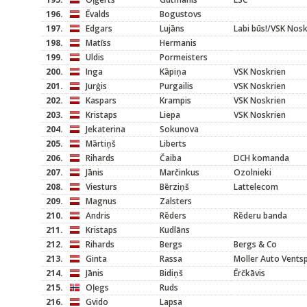
196.
Ēvalds
Bogustovs
197.
Edgars
Lujāns
Labi būs!/VSK Nosk
198.
Matīss
Hermanis
199.
Uldis
Pormeisters
200.
Inga
Kāpiņa
VSK Noskrien
201.
Jurģis
Purgailis
VSK Noskrien
202.
Kaspars
Krampis
VSK Noskrien
203.
Kristaps
Liepa
VSK Noskrien
204.
Jekaterina
Sokunova
205.
Mārtiņš
Liberts
206.
Rihards
Čaiba
DCH komanda
207.
Jānis
Marčinkus
Ozolnieki
208.
Viesturs
Bērziņš
Lattelecom
209.
Magnus
Zalsters
210.
Andris
Rēders
Rēderu banda
211.
Kristaps
Kudlāns
212.
Rihards
Bergs
Bergs & Co
213.
Ginta
Rassa
Moller Auto Ventsp
214.
Jānis
Bidiņš
Ērčkāvis
215.
Oļegs
Ruds
216.
Gvido
Lapsa