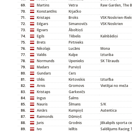
69.
Martins
Vetra
Raw Garden, The B
70.
Konstantīns
Krjačko
71.
Kristaps
Broks
VSK Noskrien-Riek
72.
Edgars
Simanovičs
VSK Noskrien
73.
Ilgvars
Āboltiņš
74.
Egils
Tēbelis
Kalnbādiņi
75.
Brets
Pirtnieks
76.
Nikolajs
Lucāns
Mona
77.
Valdis
Kulpe
Izturiba
78.
Normunds
Upenieks
SK Tērauds
79.
Madars
Purviņš
80.
Gundars
Cers
81.
Uldis
Kirtovskis
Izturība
82.
Arnis
Gromovs
Vietējai no meža
83.
Kristaps
Garkevičs
84.
Ingus
Šalms
85.
Nauris
Šīmans
S/K
86.
Ainārs
Kumpiņš
Autentica
87.
Raimonds
Dūmiņš
88.
Juris
Grodnis
Jēkabpils sporta c
89.
Ivo
Ielītis
Saldējums Racing