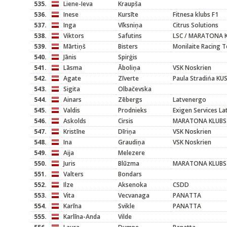
535.
Liene-Ieva
Kraupša
536.
Inese
Kursīte
Fitnesa klubs F1
537.
Inga
Vīksniņa
Citrus Solutions
538.
Viktors
Safutins
LSC / MARATONA 
539.
Mārtiņš
Bisters
Monilaite Racing 
540.
Jānis
Spirģis
541.
Lāsma
Āboliņa
VSK Noskrien
542.
Agate
Zīverte
Paula Stradińa KU
543.
Sigita
Olbačevska
544.
Ainars
Zēbergs
Latvenergo
545.
Valdis
Prodnieks
Exigen Services L
546.
Askolds
Cirsis
MARATONA KLUBS
547.
Kristīne
Dīriņa
VSK Noskrien
548.
Ina
Graudiņa
VSK Noskrien
549.
Aija
Melezere
550.
Juris
Blūzma
MARATONA KLUBS
551.
Valters
Bondars
552.
Ilze
Aksenoka
CSDD
553.
Vita
Vecvanaga
PANATTA
554.
Karīna
Svikle
PANATTA
555.
Karlīna-Anda
Vilde