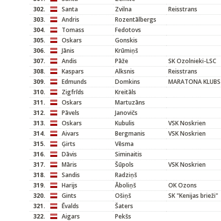
302.
Santa
Zvilna
Reisstrans
303.
Andris
Rozentālbergs
304.
Tomass
Fedotovs
305.
Oskars
Gonskis
306.
Jānis
Krūmiņš
307.
Andis
Pāže
SK Ozolnieki-LSC
308.
Kaspars
Alksnis
Reisstrans
309.
Edmunds
Domkins
MARATONA KLUBS
310.
Zigfrīds
Kreitāls
311.
Oskars
Martuzāns
312.
Pāvels
Janovičs
313.
Oskars
Kubulis
VSK Noskrien
314.
Aivars
Bergmanis
VSK Noskrien
315.
Ģirts
Vēsma
316.
Dāvis
Siminaitis
317.
Māris
Šūpols
VSK Noskrien
318.
Sandis
Radziņš
319.
Harijs
Āboliņš
OK Ozons
320.
Gints
Ošiņš
SK "Kenijas brieži"
321.
Ēvalds
Šaters
322.
Aigars
Pekšs