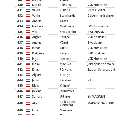
430.
Mārcis
Pikšēns
VSK Noskrien
431.
Valdis
Kļaviņš
Sk MAGNEN
432.
Valdis
Šteinhards
2 Šteinhardi skrien
433.
Andris
Grafs
434.
Madara
Muižniece
DCH komanda
435.
Vita
Sivascenko
SWEDBANK
436.
Aigars
Saulīte
VSK noskrien
437.
Andris
Vējiņš
Swedbank
438.
Inese
Gulbe
VSK Noskrien
439.
Krišjānis
Berķis
VSK noskrien
440.
Inga
Jansone
VSK Noskrien
441.
Inese
Macuka
Jēkabpils sporta c
442.
Jānis
Pērkons
Exigen Services L
443.
Aigars
Slotiņš
444.
Jānis
Kārkliņš
K2
445.
Uldis
Kalniņš
446.
Jorens
Jaunozols
447.
Sandra
Urtāne
Sk MAGNEN
Radžabova-
448.
Alla
MARATONA KLUBS
Cinovska
449.
Inga
Mauriņa