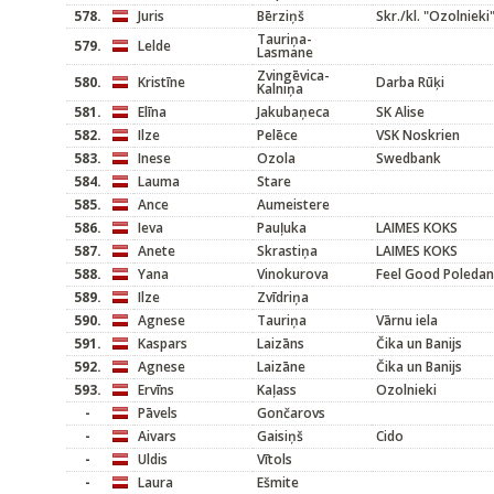
578.
Juris
Bērziņš
Skr./kl. "Ozolnieki
Tauriņa-
579.
Lelde
Lasmane
Zvingēvica-
580.
Kristīne
Darba Rūķi
Kalniņa
581.
Elīna
Jakubaņeca
SK Alise
582.
Ilze
Pelēce
VSK Noskrien
583.
Inese
Ozola
Swedbank
584.
Lauma
Stare
585.
Ance
Aumeistere
586.
Ieva
Pauļuka
LAIMES KOKS
587.
Anete
Skrastiņa
LAIMES KOKS
588.
Yana
Vinokurova
Feel Good Poleda
589.
Ilze
Zvīdriņa
590.
Agnese
Tauriņa
Vārnu iela
591.
Kaspars
Laizāns
Čika un Banijs
592.
Agnese
Laizāne
Čika un Banijs
593.
Ervīns
Kaļass
Ozolnieki
-
Pāvels
Gončarovs
-
Aivars
Gaisiņš
Cido
-
Uldis
Vītols
-
Laura
Ešmite