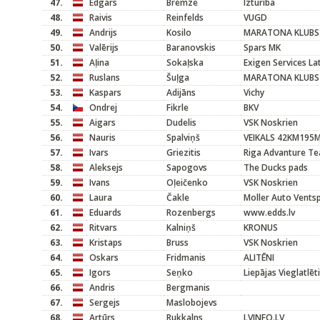
47.
Edgars
Bremze
Izturiba
48.
Raivis
Reinfelds
VUGD
49.
Andrijs
Kosilo
MARATONA KLUBS
50.
Valērijs
Baranovskis
Spars MK
51.
Aļina
Sokaļska
Exigen Services L
52.
Ruslans
Šuļga
MARATONA KLUBS
53.
Kaspars
Adijāns
Vichy
54.
Ondrej
Fikrle
BKV
55.
Aigars
Dudelis
VSK Noskrien
56.
Nauris
Spalviņš
VEIKALS 42KM195
57.
Ivars
Griezitis
Riga Advanture T
58.
Aleksejs
Sapogovs
The Ducks pads
59.
Ivans
Oļeičenko
VSK Noskrien
60.
Laura
Čakle
Moller Auto Ventsp
61.
Eduards
Rozenbergs
www.edds.lv
62.
Ritvars
Kalniņš
KRONUS
63.
Kristaps
Bruss
VSK Noskrien
64.
Oskars
Fridmanis
ALITĒNI
65.
Igors
Seņko
Liepājas Vieglatlēt
66.
Andris
Bergmanis
67.
Sergejs
Maslobojevs
68.
Artūrs
Rukkalns
LVINFO.LV