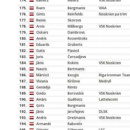
174.
Rainers
Meiers
VSK Noskrien
175.
Ilvars
Bergmanis
VIAA
176.
Gints
Reinfelds
Noskrien pa trim
177.
Reinis
Skorovs
178.
Arnis
Mālbergs
VSK Noskrien
179.
Oskars
Dambrovs
180.
Andris
Rozenštoks
181.
Eduards
Gruberts
182.
Gatis
Pļaviņš
183.
Juris
Čerņadjevs
184.
Jānis
Kokins
VSK Noskrien
185.
Nauris
Bertmanis
186.
Mārtiņš
Ķeņģis
Riga Ironman Tea
187.
Viviana
Kirilova
Medrull
188.
Genādijs
Rimšs
189.
Gvido
Borovskis
VSK Noskrien
190.
Ainārs
Gudēvics
Lattelecom
191.
Ģirts
Burgmanis
192.
Jānis
Jerofejevs
DLSK
193.
Andris
Drešmanis
VSK Noskrien
194.
Armands
Rabovičs
195.
Oļģerts
Gūtmanis
LSC