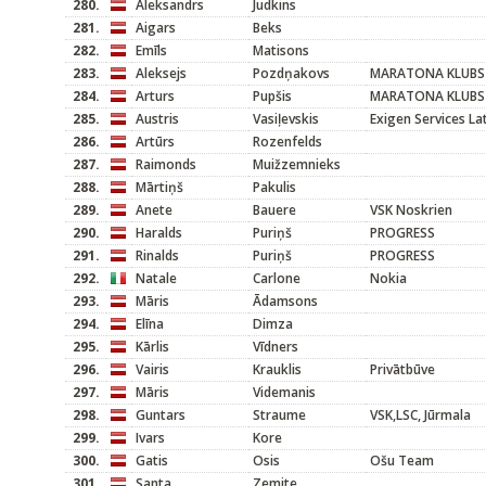
280.
Aleksandrs
Judkins
281.
Aigars
Beks
282.
Emīls
Matisons
283.
Aleksejs
Pozdņakovs
MARATONA KLUBS
284.
Arturs
Pupšis
MARATONA KLUBS
285.
Austris
Vasiļevskis
Exigen Services L
286.
Artūrs
Rozenfelds
287.
Raimonds
Muižzemnieks
288.
Mārtiņš
Pakulis
289.
Anete
Bauere
VSK Noskrien
290.
Haralds
Puriņš
PROGRESS
291.
Rinalds
Puriņš
PROGRESS
292.
Natale
Carlone
Nokia
293.
Māris
Ādamsons
294.
Elīna
Dimza
295.
Kārlis
Vīdners
296.
Vairis
Krauklis
Privātbūve
297.
Māris
Videmanis
298.
Guntars
Straume
VSK,LSC, Jūrmala
299.
Ivars
Kore
300.
Gatis
Osis
Ošu Team
301.
Santa
Zemite