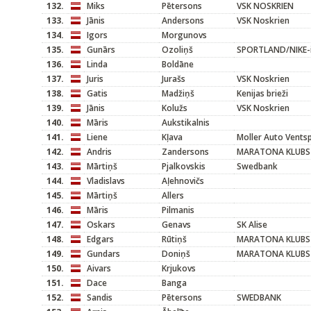
132.
Miks
Pētersons
VSK NOSKRIEN
133.
Jānis
Andersons
VSK Noskrien
134.
Igors
Morgunovs
135.
Gunārs
Ozoliņš
SPORTLAND/NIKE-in
136.
Linda
Boldāne
137.
Juris
Jurašs
VSK Noskrien
138.
Gatis
Madžiņš
Kenijas brieži
139.
Jānis
Kolužs
VSK Noskrien
140.
Māris
Aukstikalnis
141.
Liene
Kļava
Moller Auto Ventsp
142.
Andris
Zandersons
MARATONA KLUBS
143.
Mārtiņš
Pjalkovskis
Swedbank
144.
Vladislavs
Aļehnovičs
145.
Mārtiņš
Allers
146.
Māris
Pilmanis
147.
Oskars
Genavs
SK Alise
148.
Edgars
Rūtiņš
MARATONA KLUBS
149.
Gundars
Doniņš
MARATONA KLUBS
150.
Aivars
Krjukovs
151.
Dace
Banga
152.
Sandis
Pētersons
SWEDBANK