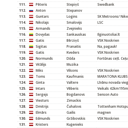
111.
Pēteris
Stepiņš
Swedbank
112.
Anton
Stepanov
113.
Guntars
Logins
SK Metroons/ Nike
114.
Nikolajs
Smalovijs
LSC
115.
Armands
Zvejnieks
116.
Dovydas
Sankauskas
Ilginuotoliai.lt
117.
Gatis
Bērziņš
VSK Noskrien
118.
Sigitas
Pranaitis
Na, pagauk!
119.
Gatis
Kveders
VSK Noskrien
120.
Normunds
Dūda
Fortūnas ceļš. Ceļu
121.
Vitālijs
Muzika
122.
Miks
Vilsons
VSK Noskrien
123.
Toms
Kaufmanis
MARATONA KLUBS
124.
Ginta
Valtere
Līvānu novada vieg
125.
Intars
Vēberis
Veikals 42km195m
126.
Sergejs
Bogdanovs
Senson Auto
127.
Viesturs
Zimackis
128.
Dmitrijs
Čuhalovs
Tottenham Hotspu
129.
Elmārs
Gailis
magnen
130.
Edmunds
Gržibovskis
VSK Noskrien
131.
Kristers
Kuģenieks