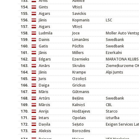
153.
Arnis
Ābelīte
154.
Gints
Vītiņš
155.
Aigars
Savickis
156.
Jānis
Kopmanis
LSC
157.
Aigars
Vītiņš
158.
Ludmila
Joce
Moller Auto Ventsp
159.
Dainis
Limanāns
Swedbank
160.
Gatis
Pūcītis
Swedbank
161.
Jānis
Millers
Ezerkalni
162.
Edgars
Ezernieks
MARATONA KLUBS
163.
Ainārs
Skrubis
Ziemeļkurzeme O
164.
Jānis
Krampe
Alpi Jumts
165.
Juris
Ozoliņš
166.
Daiga
Grickus
167.
Māris
Gūtmanis
168.
Artūrs
Beļūns
Swedbank
169.
Mārcis
Kalniņš
CBL
170.
Anrijs
Hodžajevs
Starco
171.
Intars
Opolais
izturība
172.
Daņila
Seļuto
Exigen Services L
173.
Aleksis
Borozdins