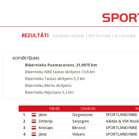
REZULTĀTI
Detalizēti rezultāti
|
PDF formātā
|
XLS formātā
KOPVĒRTĒJUMS
Biķernieku Pusmaratons, 21,0975 km
Biķernieku NIKE tautas skrējiens 10,6 km
Biķernieku Tautas skrējiens 5,3 km
Biķernieku Bērnu skrējiens
Biķernieku Nūjošana 5,3 km
Vārds
Uzvārds
K
1.
Jānis
Girgensons
SPORTLAND/NIKE
2.
Dmitrijs
Serjogins
Adidas & VSK Nosk
3.
Kristaps
Bērziņš
SPORTLAND/NIKE
4.
Jānis
Višķers
SPORTLAND/NIKE