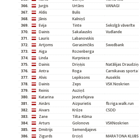
366.
Jurģis
Urtāns
VANAGI
367.
Aldis
Bulis
368.
Jānis
Kalniņš
369.
Evija
Tinte
Seksīgā vāverīte
370.
Dainis
Sakalausks
Vudlande
371.
Lauris
Labanovskis
372.
Artjoms
Gerasimčiks
Swedbank
373.
Aiga
Rozenberga
374.
Linda
Kurpniece
375.
Dainis
Driņķis
Natālijas Draudziņ
376.
Antra
Roga
Carnikavas sporta 
377.
Alvis
Lepiksons
Auseklis
378.
Dainis
Zeps
VSK Noskrien
379.
Reinis
Auziņš
380.
Katarina
Jevstefejeva
381.
Ainārs
Aizpurietis
fb:riga.walk.run
382.
Aivars
Krūze
CSDD
383.
Zane
Tilta-Kūma
384.
Arturs
Golonovs
VSKNoskrien
385.
Dmitrijs
Semendjajevs
386.
Zigurds
Erciņš
MARATONA KLUBS