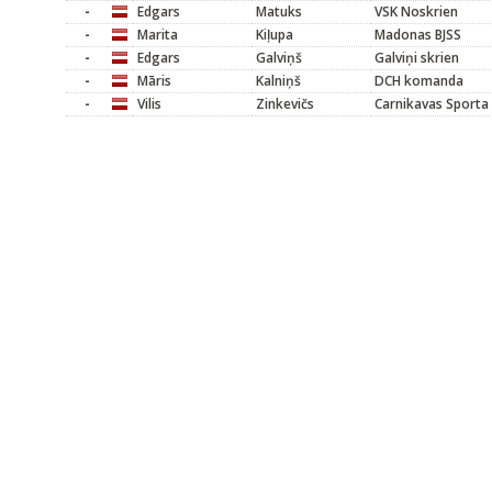
-
Edgars
Matuks
VSK Noskrien
-
Marita
Kiļupa
Madonas BJSS
-
Edgars
Galviņš
Galviņi skrien
-
Māris
Kalniņš
DCH komanda
-
Vilis
Zinkevičs
Carnikavas Sporta