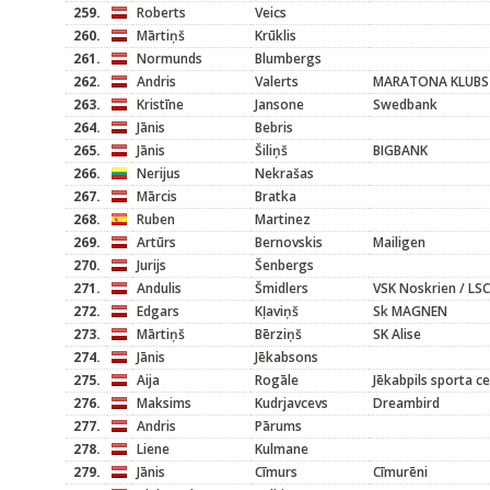
259.
Roberts
Veics
260.
Mārtiņš
Krūklis
261.
Normunds
Blumbergs
262.
Andris
Valerts
MARATONA KLUBS
263.
Kristīne
Jansone
Swedbank
264.
Jānis
Bebris
265.
Jānis
Šiliņš
BIGBANK
266.
Nerijus
Nekrašas
267.
Mārcis
Bratka
268.
Ruben
Martinez
269.
Artūrs
Bernovskis
Mailigen
270.
Jurijs
Šenbergs
271.
Andulis
Šmidlers
VSK Noskrien / LSC
272.
Edgars
Kļaviņš
Sk MAGNEN
273.
Mārtiņš
Bērziņš
SK Alise
274.
Jānis
Jēkabsons
275.
Aija
Rogāle
Jēkabpils sporta c
276.
Maksims
Kudrjavcevs
Dreambird
277.
Andris
Pārums
278.
Liene
Kulmane
279.
Jānis
Cīmurs
Cīmurēni