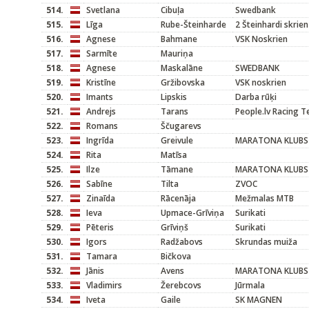
514.
Svetlana
Cibuļa
Swedbank
515.
Līga
Rube-Šteinharde
2 Šteinhardi skrien
516.
Agnese
Bahmane
VSK Noskrien
517.
Sarmīte
Mauriņa
518.
Agnese
Maskalāne
SWEDBANK
519.
Kristīne
Gržibovska
VSK noskrien
520.
Imants
Lipskis
Darba rūķi
521.
Andrejs
Tarans
People.lv Racing 
522.
Romans
Ščugarevs
523.
Ingrīda
Greivule
MARATONA KLUBS
524.
Rita
Matīsa
525.
Ilze
Tāmane
MARATONA KLUBS
526.
Sabīne
Tilta
ZVOC
527.
Zinaīda
Rācenāja
Mežmalas MTB
528.
Ieva
Upmace-Grīviņa
Surikati
529.
Pēteris
Grīviņš
Surikati
530.
Igors
Radžabovs
Skrundas muiža
531.
Tamara
Bičkova
532.
Jānis
Avens
MARATONA KLUBS
533.
Vladimirs
Žerebcovs
Jūrmala
534.
Iveta
Gaile
SK MAGNEN