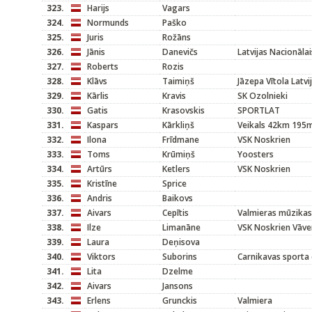
323.
Harijs
Vagars
324.
Normunds
Paško
325.
Juris
Rožāns
326.
Jānis
Danevičs
Latvijas Nacionālai
327.
Roberts
Rozis
328.
Klāvs
Taimiņš
Jāzepa Vītola Latv
329.
Kārlis
Kravis
SK Ozolnieki
330.
Gatis
Krasovskis
SPORTLAT
331.
Kaspars
Kārkliņš
Veikals 42km 195
332.
Ilona
Frīdmane
VSK Noskrien
333.
Toms
Krūmiņš
Yoosters
334.
Artūrs
Ketlers
VSK Noskrien
335.
Kristīne
Sprice
336.
Andris
Baikovs
337.
Aivars
Cepītis
Valmieras mūzikas
338.
Ilze
Limanāne
VSK Noskrien Vāve
339.
Laura
Deņisova
340.
Viktors
Suborins
Carnikavas sporta 
341.
Lita
Dzelme
342.
Aivars
Jansons
343.
Erlens
Grunckis
Valmiera