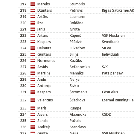
217.
Mareks
Stumbris
218.
Dzintars
Petrovs
Rīgas Satiksme/A
219.
Artūrs
Lasmanis
220.
Ilze
Boldāne
221.
Jānis
Grote
222.
Arturs
Kāpiņš
VSK Noskrien
223.
Kaspars
Pīlādzis
Swedbank
224.
Helmuts
Lukačovs
SILVA
225.
Guntars
Siliņš
Individuāli
226.
Normunds
Kuzāks
227.
Arvīds
Šefanovskis
S/K
228.
Mārtiņš
Menniks
Pats par sevi
229.
Andis
Neļķe
230.
Antonijs
Sivko
231.
Kaspars
Štromanis
Cēsu Alus
232.
Valentīns
Ščedrovs
Eternal Running Pa
233.
Māris
Rumpe
234.
Aivars
Aksenoks
CSDD
235.
Sandis
Pužulis
236.
Andžejs
Stenclavs
237.
Gunta
Neija
VSK Noskrien