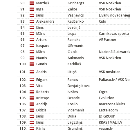
90.
Mārtiņš
Grīnbergs
VSK Noskrien
91.
Inga
Zālīte
VSK Noskrien
92.
Jānis
Važņevičs
Līvānu novada vieg
93.
Aleksandrs
Radčenko
Cido
94.
Jānis
Lezdiņš
95.
Māris
Liepa
Carnikavas sporta 
96.
Arturs
Reineks
AE Partner
97.
Kaspars
Ģērmanis
98.
Māris
Ozols
Nacionālā aizsard
99.
Nauris
Aukmanis
VSK Noskrien
100.
Guntis
Kārkliņš
101.
Andris
Litiņš
VSK noskrien
102.
Edgars
Rencis
PaBaso.lv / VSK No
103.
Vita
Devjatņikova
104.
Roberts
Ivzāns
Ogre
105.
Kristaps
Drande
Evolution
106.
Andrijs
Kosilo
maratona klubs
107.
Didzis
Videmanis
Lattelecom
108.
Jānis
Dūka
JD GROUP
109.
Jānis
Lagzdiņš
KRASTMALI.LV
110.
Kārlis
Grundiņš
vegan.lv