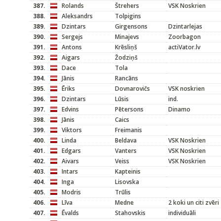
387.
Rolands
Štrehers
VSK Noskrien
388.
Aleksandrs
Tolpigins
389.
Dzintars
Girgensons
Dzintarlejas
390.
Sergejs
Minajevs
Zoorbagon
391.
Antons
Krēsliņš
actiVator.lv
392.
Aigars
Žodziņš
393.
Dace
Tola
394.
Jānis
Rancāns
395.
Ēriks
Dovnarovičs
VSK noskrien
396.
Dzintars
Lūsis
ind.
397.
Edvins
Pētersons
Dinamo
398.
Jānis
Caics
399.
Viktors
Freimanis
400.
Linda
Beldava
VSK Noskrien
401.
Edgars
Vanters
VSK Noskrien
402.
Aivars
Veiss
VSK Noskrien
403.
Intars
Kapteinis
404.
Inga
Lisovska
405.
Modris
Trūlis
406.
Līva
Medne
2 koki un citi zvēri
407.
Ēvalds
Stahovskis
individuāli