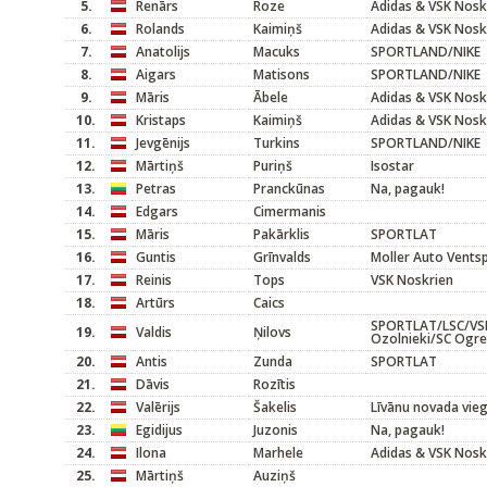
5.
Renārs
Roze
Adidas & VSK Nosk
6.
Rolands
Kaimiņš
Adidas & VSK Nosk
7.
Anatolijs
Macuks
SPORTLAND/NIKE
8.
Aigars
Matisons
SPORTLAND/NIKE
9.
Māris
Ābele
Adidas & VSK Nosk
10.
Kristaps
Kaimiņš
Adidas & VSK Nosk
11.
Jevgēnijs
Turkins
SPORTLAND/NIKE
12.
Mārtiņš
Puriņš
Isostar
13.
Petras
Pranckūnas
Na, pagauk!
14.
Edgars
Cimermanis
15.
Māris
Pakārklis
SPORTLAT
16.
Guntis
Grīnvalds
Moller Auto Ventsp
17.
Reinis
Tops
VSK Noskrien
18.
Artūrs
Caics
SPORTLAT/LSC/VSK
19.
Valdis
Ņilovs
Ozolnieki/SC Ogre
20.
Antis
Zunda
SPORTLAT
21.
Dāvis
Rozītis
22.
Valērijs
Šakelis
Līvānu novada vieg
23.
Egidijus
Juzonis
Na, pagauk!
24.
Ilona
Marhele
Adidas & VSK Nosk
25.
Mārtiņš
Auziņš