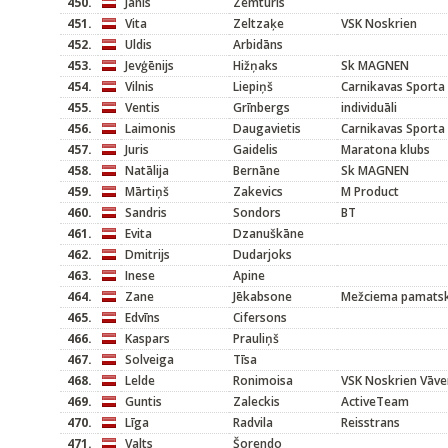
450.
Jānis
Zemturis
451.
Vita
Zeltzaķe
VSK Noskrien
452.
Uldis
Arbidāns
453.
Jevģēnijs
Hižņaks
Sk MAGNEN
454.
Vilnis
Liepiņš
Carnikavas Sporta
455.
Ventis
Grīnbergs
individuāli
456.
Laimonis
Daugavietis
Carnikavas Sporta
457.
Juris
Gaidelis
Maratona klubs
458.
Natālija
Bernāne
Sk MAGNEN
459.
Mārtiņš
Zakevics
M Product
460.
Sandris
Sondors
BT
461.
Evita
Dzanuškāne
462.
Dmitrijs
Dudarjoks
463.
Inese
Apine
464.
Zane
Jēkabsone
Mežciema pamats
465.
Edvīns
Cifersons
466.
Kaspars
Prauliņš
467.
Solveiga
Tīsa
468.
Lelde
Ronimoisa
VSK Noskrien Vāve
469.
Guntis
Zaleckis
ActiveTeam
470.
Līga
Radvila
Reisstrans
471.
Valts
Šorendo