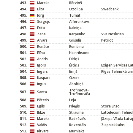
493.
Mareks
Bērziņš
494.
Elita
Ozoliņa
Swedbank
495.
Jörg
Tumat
496.
Sergejs
Alferenkovs
497.
Erita
Kalniņa
498.
Zane
Karpenko
VSK Noskrien
499.
Aivars
Grišulis
Petriot
500.
Renāte
Rumbina
501.
Elīna
Heinrihsone
502.
Andris
Dīriņš
503.
Igors
Ērciņš
Exigen Services L
504.
Ingars
Eriņš
Rīgas Tehniskā uni
505.
Kaspars
Ozers
506.
Ingus
Āboltiņš
Trofimova-
507.
Santa
Trofimoviča
508.
Pēteris
Leja
509.
Egils
Pīlēģis
Stora Enso
510.
Ildze
Straume
Lattelecom Tehno
511.
Mareks
Radzēvičs
Jāzepa Vītola Latv
512.
Valdis
Rozentāls
Ziepniekkalns
513.
Ritvars
Mūrnieks