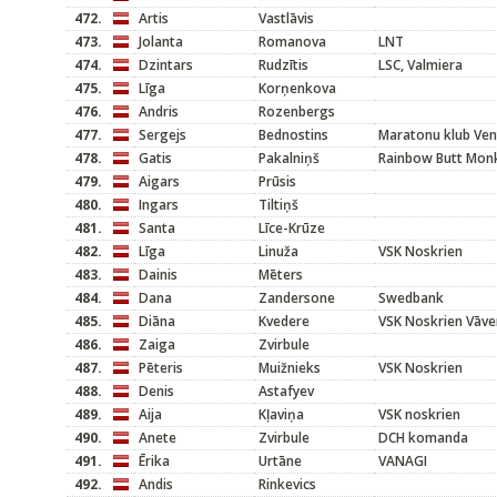
472.
Artis
Vastlāvis
473.
Jolanta
Romanova
LNT
474.
Dzintars
Rudzītis
LSC, Valmiera
475.
Līga
Korņenkova
476.
Andris
Rozenbergs
477.
Sergejs
Bednostins
Maratonu klub Ven
478.
Gatis
Pakalniņš
Rainbow Butt Mon
479.
Aigars
Prūsis
480.
Ingars
Tiltiņš
481.
Santa
Līce-Krūze
482.
Līga
Linuža
VSK Noskrien
483.
Dainis
Mēters
484.
Dana
Zandersone
Swedbank
485.
Diāna
Kvedere
VSK Noskrien Vāve
486.
Zaiga
Zvirbule
487.
Pēteris
Muižnieks
VSK Noskrien
488.
Denis
Astafyev
489.
Aija
Kļaviņa
VSK noskrien
490.
Anete
Zvirbule
DCH komanda
491.
Ērika
Urtāne
VANAGI
492.
Andis
Rinkevics