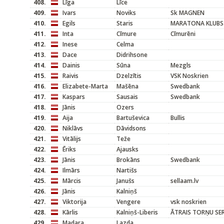
408.
Līga
Līce
409.
Ivars
Noviks
Sk MAGNEN
410.
Egils
Staris
MARATONA KLUBS
411.
Inta
Cīmure
Cīmurēni
412.
Inese
Celma
413.
Dace
Didrihsone
414.
Dainis
Sūna
Mezgls
415.
Raivis
Dzelzītis
VSK Noskrien
416.
Elizabete-Marta
Mašēna
Swedbank
417.
Kaspars
Sausais
Swedbank
418.
Jānis
Ozers
419.
Aija
Bartuševica
Bullis
420.
Niklāvs
Dāvidsons
421.
Vitālijs
Teže
422.
Ēriks
Ajausks
423.
Jānis
Brokāns
Swedbank
424.
Ilmārs
Nartišs
425.
Mārcis
Janušs
sellaam.lv
426.
Jānis
Kalniņš
427.
Viktorija
Vengere
vsk noskrien
428.
Kārlis
Kalniņš-Liberis
ĀTRAIS TORŅU SER
429.
Madara
Lazda