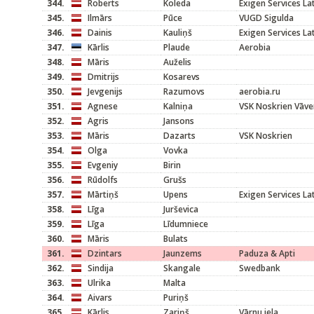
344.
Roberts
Koleda
Exigen Services L
345.
Ilmārs
Pūce
VUGD Sigulda
346.
Dainis
Kauliņš
Exigen Services L
347.
Kārlis
Plaude
Aerobia
348.
Māris
Auželis
349.
Dmitrijs
Kosarevs
350.
Jevgenijs
Razumovs
aerobia.ru
351.
Agnese
Kalniņa
VSK Noskrien Vāve
352.
Agris
Jansons
353.
Māris
Dazarts
VSK Noskrien
354.
Olga
Vovka
355.
Evgeniy
Birin
356.
Rūdolfs
Grušs
357.
Mārtiņš
Upens
Exigen Services L
358.
Līga
Jurševica
359.
Līga
Līdumniece
360.
Māris
Bulats
361.
Dzintars
Jaunzems
Paduza & Apti
362.
Sindija
Skangale
Swedbank
363.
Ulrika
Malta
364.
Aivars
Puriņš
365.
Kārlis
Zariņš
Vārnu iela