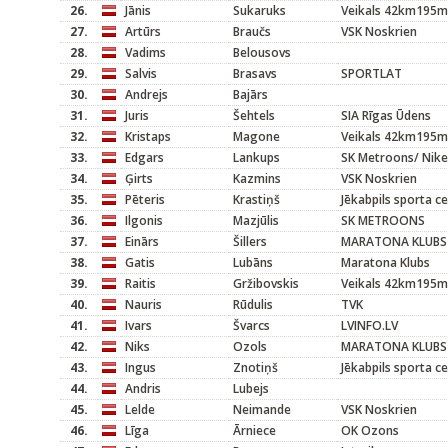
26.
Jānis
Sukaruks
Veikals 42km195m
27.
Artūrs
Braučs
VSK Noskrien
28.
Vadims
Belousovs
29.
Salvis
Brasavs
SPORTLAT
30.
Andrejs
Bajārs
31.
Juris
Šehtels
SIA Rīgas Ūdens
32.
Kristaps
Magone
Veikals 42km195m
33.
Edgars
Lankups
SK Metroons/ Nike
34.
Ģirts
Kazmins
VSK Noskrien
35.
Pēteris
Krastiņš
Jēkabpils sporta c
36.
Ilgonis
Mazjūlis
SK METROONS
37.
Einārs
Šillers
MARATONA KLUBS
38.
Gatis
Lubāns
Maratona Klubs
39.
Raitis
Gržibovskis
Veikals 42km195m
40.
Nauris
Rūdulis
TVK
41.
Ivars
Švarcs
LVINFO.LV
42.
Niks
Ozols
MARATONA KLUBS
43.
Ingus
Znotiņš
Jēkabpils sporta c
44.
Andris
Lubejs
45.
Lelde
Neimande
VSK Noskrien
46.
Līga
Ārniece
OK Ozons