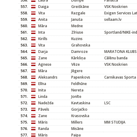
556.
Laura
Dumpe
Panatta
557.
Daiga
Greiškāne
VSK Noskrien
558.
Vita
Razgale
Exigen Services L
559.
Anita
Januša
sellaam.lv
560.
Māra
Medne
561.
Inta
Zīriuse
Sportland/NIKE-ind
562.
Kirills
Kuzins
563.
Vita
Grahovska
564.
Darja
Damroze
MARATONA KLUBS
565.
Zane
Kārkliņa
Cālēnu banda
566.
Agnese
Vēze
VSK Noskrien
567.
Māra
Jēgere
568.
Aleksandrs
Papenkovs
Carnikavas Sporta
569.
Elīna
Feldhūne
570.
Inita
Nereta
571.
Linda
Jonīte
572.
Nadežda
Kavtaskina
LSC
573.
Pāvels
Gorjačko
574.
Zane
Krasovska
575.
Māris
Millers
MM STUDIJA
576.
Randa
Misāne
577.
Māris
Paipa