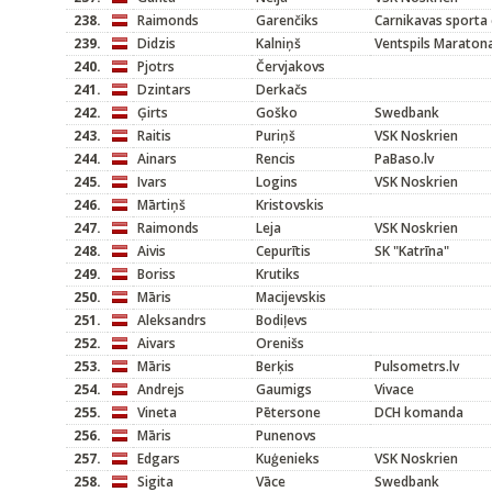
238.
Raimonds
Garenčiks
Carnikavas sporta 
239.
Didzis
Kalniņš
Ventspils Maraton
240.
Pjotrs
Červjakovs
241.
Dzintars
Derkačs
242.
Ģirts
Goško
Swedbank
243.
Raitis
Puriņš
VSK Noskrien
244.
Ainars
Rencis
PaBaso.lv
245.
Ivars
Logins
VSK Noskrien
246.
Mārtiņš
Kristovskis
247.
Raimonds
Leja
VSK Noskrien
248.
Aivis
Cepurītis
SK "Katrīna"
249.
Boriss
Krutiks
250.
Māris
Macijevskis
251.
Aleksandrs
Bodiļevs
252.
Aivars
Orenišs
253.
Māris
Berķis
Pulsometrs.lv
254.
Andrejs
Gaumigs
Vivace
255.
Vineta
Pētersone
DCH komanda
256.
Māris
Punenovs
257.
Edgars
Kuģenieks
VSK Noskrien
258.
Sigita
Vāce
Swedbank