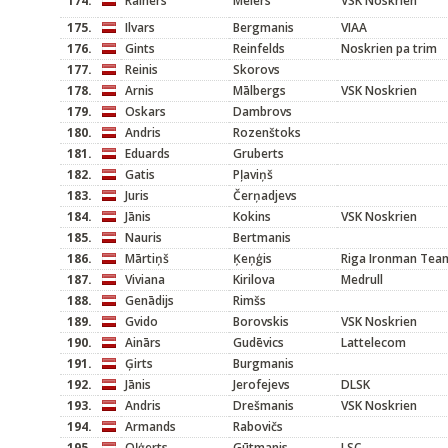
174.
Rainers
Meiers
VSK Noskrien
175.
Ilvars
Bergmanis
VIAA
176.
Gints
Reinfelds
Noskrien pa trim
177.
Reinis
Skorovs
178.
Arnis
Mālbergs
VSK Noskrien
179.
Oskars
Dambrovs
180.
Andris
Rozenštoks
181.
Eduards
Gruberts
182.
Gatis
Pļaviņš
183.
Juris
Čerņadjevs
184.
Jānis
Kokins
VSK Noskrien
185.
Nauris
Bertmanis
186.
Mārtiņš
Ķeņģis
Riga Ironman Tea
187.
Viviana
Kirilova
Medrull
188.
Genādijs
Rimšs
189.
Gvido
Borovskis
VSK Noskrien
190.
Ainārs
Gudēvics
Lattelecom
191.
Ģirts
Burgmanis
192.
Jānis
Jerofejevs
DLSK
193.
Andris
Drešmanis
VSK Noskrien
194.
Armands
Rabovičs
195.
Oļģerts
Gūtmanis
LSC