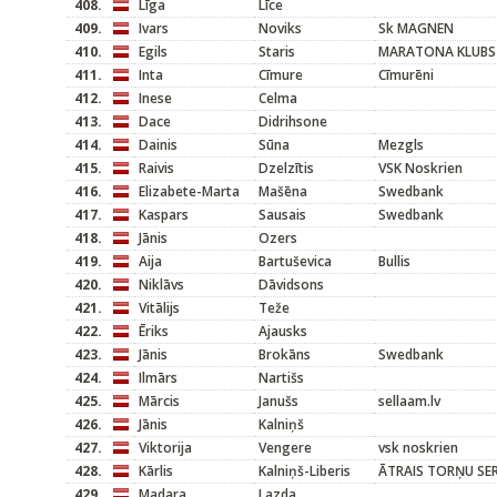
408.
Līga
Līce
409.
Ivars
Noviks
Sk MAGNEN
410.
Egils
Staris
MARATONA KLUBS
411.
Inta
Cīmure
Cīmurēni
412.
Inese
Celma
413.
Dace
Didrihsone
414.
Dainis
Sūna
Mezgls
415.
Raivis
Dzelzītis
VSK Noskrien
416.
Elizabete-Marta
Mašēna
Swedbank
417.
Kaspars
Sausais
Swedbank
418.
Jānis
Ozers
419.
Aija
Bartuševica
Bullis
420.
Niklāvs
Dāvidsons
421.
Vitālijs
Teže
422.
Ēriks
Ajausks
423.
Jānis
Brokāns
Swedbank
424.
Ilmārs
Nartišs
425.
Mārcis
Janušs
sellaam.lv
426.
Jānis
Kalniņš
427.
Viktorija
Vengere
vsk noskrien
428.
Kārlis
Kalniņš-Liberis
ĀTRAIS TORŅU SER
429.
Madara
Lazda