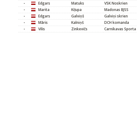
-
Edgars
Matuks
VSK Noskrien
-
Marita
Kiļupa
Madonas BJSS
-
Edgars
Galviņš
Galviņi skrien
-
Māris
Kalniņš
DCH komanda
-
Vilis
Zinkevičs
Carnikavas Sporta