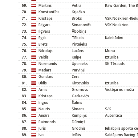
69.
Martins
Vetra
Raw Garden, The B
70.
Konstantīns
Krjačko
71.
Kristaps
Broks
VSK Noskrien-Riek
72.
Edgars
Simanovičs
VSK Noskrien
73.
Ilgvars
Āboltiņš
74.
Egils
Tēbelis
Kalnbādiņi
75.
Brets
Pirtnieks
76.
Nikolajs
Lucāns
Mona
77.
Valdis
Kulpe
Izturiba
78.
Normunds
Upenieks
SK Tērauds
79.
Madars
Purviņš
80.
Gundars
Cers
81.
Uldis
Kirtovskis
Izturība
82.
Arnis
Gromovs
Vietējai no meža
83.
Kristaps
Garkevičs
84.
Ingus
Šalms
85.
Nauris
Šīmans
S/K
86.
Ainārs
Kumpiņš
Autentica
87.
Raimonds
Dūmiņš
88.
Juris
Grodnis
Jēkabpils sporta c
89.
Ivo
Ielītis
Saldējums Racing