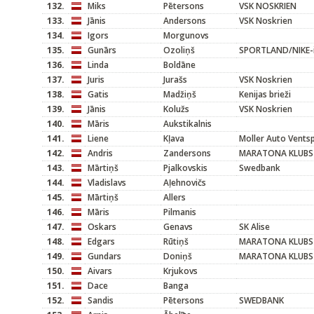
132.
Miks
Pētersons
VSK NOSKRIEN
133.
Jānis
Andersons
VSK Noskrien
134.
Igors
Morgunovs
135.
Gunārs
Ozoliņš
SPORTLAND/NIKE-in
136.
Linda
Boldāne
137.
Juris
Jurašs
VSK Noskrien
138.
Gatis
Madžiņš
Kenijas brieži
139.
Jānis
Kolužs
VSK Noskrien
140.
Māris
Aukstikalnis
141.
Liene
Kļava
Moller Auto Ventsp
142.
Andris
Zandersons
MARATONA KLUBS
143.
Mārtiņš
Pjalkovskis
Swedbank
144.
Vladislavs
Aļehnovičs
145.
Mārtiņš
Allers
146.
Māris
Pilmanis
147.
Oskars
Genavs
SK Alise
148.
Edgars
Rūtiņš
MARATONA KLUBS
149.
Gundars
Doniņš
MARATONA KLUBS
150.
Aivars
Krjukovs
151.
Dace
Banga
152.
Sandis
Pētersons
SWEDBANK