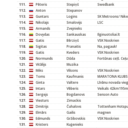
111.
Pēteris
Stepiņš
Swedbank
112.
Anton
Stepanov
113.
Guntars
Logins
SK Metroons/ Nike
114.
Nikolajs
Smalovijs
LSC
115.
Armands
Zvejnieks
116.
Dovydas
Sankauskas
Ilginuotoliai.lt
117.
Gatis
Bērziņš
VSK Noskrien
118.
Sigitas
Pranaitis
Na, pagauk!
119.
Gatis
Kveders
VSK Noskrien
120.
Normunds
Dūda
Fortūnas ceļš. Ceļu
121.
Vitālijs
Muzika
122.
Miks
Vilsons
VSK Noskrien
123.
Toms
Kaufmanis
MARATONA KLUBS
124.
Ginta
Valtere
Līvānu novada vieg
125.
Intars
Vēberis
Veikals 42km195m
126.
Sergejs
Bogdanovs
Senson Auto
127.
Viesturs
Zimackis
128.
Dmitrijs
Čuhalovs
Tottenham Hotspu
129.
Elmārs
Gailis
magnen
130.
Edmunds
Gržibovskis
VSK Noskrien
131.
Kristers
Kuģenieks