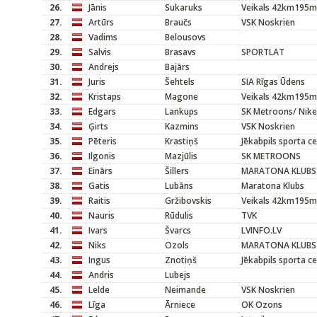
26.
Jānis
Sukaruks
Veikals 42km195m
27.
Artūrs
Braučs
VSK Noskrien
28.
Vadims
Belousovs
29.
Salvis
Brasavs
SPORTLAT
30.
Andrejs
Bajārs
31.
Juris
Šehtels
SIA Rīgas Ūdens
32.
Kristaps
Magone
Veikals 42km195m
33.
Edgars
Lankups
SK Metroons/ Nike
34.
Ģirts
Kazmins
VSK Noskrien
35.
Pēteris
Krastiņš
Jēkabpils sporta c
36.
Ilgonis
Mazjūlis
SK METROONS
37.
Einārs
Šillers
MARATONA KLUBS
38.
Gatis
Lubāns
Maratona Klubs
39.
Raitis
Gržibovskis
Veikals 42km195m
40.
Nauris
Rūdulis
TVK
41.
Ivars
Švarcs
LVINFO.LV
42.
Niks
Ozols
MARATONA KLUBS
43.
Ingus
Znotiņš
Jēkabpils sporta c
44.
Andris
Lubejs
45.
Lelde
Neimande
VSK Noskrien
46.
Līga
Ārniece
OK Ozons