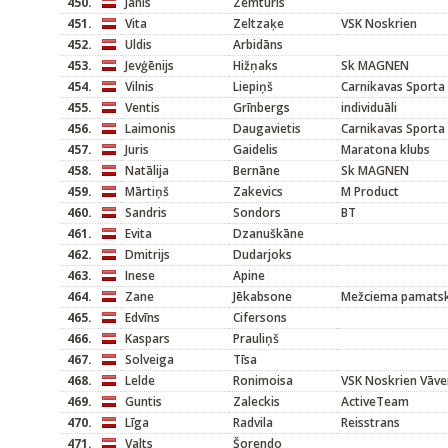
450.
Jānis
Zemturis
451.
Vita
Zeltzaķe
VSK Noskrien
452.
Uldis
Arbidāns
453.
Jevģēnijs
Hižņaks
Sk MAGNEN
454.
Vilnis
Liepiņš
Carnikavas Sporta
455.
Ventis
Grīnbergs
individuāli
456.
Laimonis
Daugavietis
Carnikavas Sporta
457.
Juris
Gaidelis
Maratona klubs
458.
Natālija
Bernāne
Sk MAGNEN
459.
Mārtiņš
Zakevics
M Product
460.
Sandris
Sondors
BT
461.
Evita
Dzanuškāne
462.
Dmitrijs
Dudarjoks
463.
Inese
Apine
464.
Zane
Jēkabsone
Mežciema pamats
465.
Edvīns
Cifersons
466.
Kaspars
Prauliņš
467.
Solveiga
Tīsa
468.
Lelde
Ronimoisa
VSK Noskrien Vāve
469.
Guntis
Zaleckis
ActiveTeam
470.
Līga
Radvila
Reisstrans
471.
Valts
Šorendo