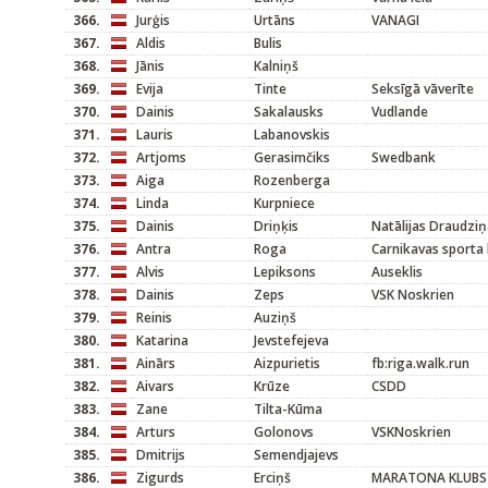
366.
Jurģis
Urtāns
VANAGI
367.
Aldis
Bulis
368.
Jānis
Kalniņš
369.
Evija
Tinte
Seksīgā vāverīte
370.
Dainis
Sakalausks
Vudlande
371.
Lauris
Labanovskis
372.
Artjoms
Gerasimčiks
Swedbank
373.
Aiga
Rozenberga
374.
Linda
Kurpniece
375.
Dainis
Driņķis
Natālijas Draudziņ
376.
Antra
Roga
Carnikavas sporta 
377.
Alvis
Lepiksons
Auseklis
378.
Dainis
Zeps
VSK Noskrien
379.
Reinis
Auziņš
380.
Katarina
Jevstefejeva
381.
Ainārs
Aizpurietis
fb:riga.walk.run
382.
Aivars
Krūze
CSDD
383.
Zane
Tilta-Kūma
384.
Arturs
Golonovs
VSKNoskrien
385.
Dmitrijs
Semendjajevs
386.
Zigurds
Erciņš
MARATONA KLUBS