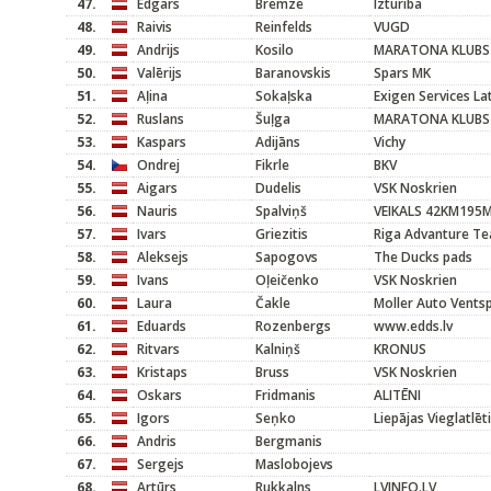
47.
Edgars
Bremze
Izturiba
48.
Raivis
Reinfelds
VUGD
49.
Andrijs
Kosilo
MARATONA KLUBS
50.
Valērijs
Baranovskis
Spars MK
51.
Aļina
Sokaļska
Exigen Services L
52.
Ruslans
Šuļga
MARATONA KLUBS
53.
Kaspars
Adijāns
Vichy
54.
Ondrej
Fikrle
BKV
55.
Aigars
Dudelis
VSK Noskrien
56.
Nauris
Spalviņš
VEIKALS 42KM195
57.
Ivars
Griezitis
Riga Advanture T
58.
Aleksejs
Sapogovs
The Ducks pads
59.
Ivans
Oļeičenko
VSK Noskrien
60.
Laura
Čakle
Moller Auto Ventsp
61.
Eduards
Rozenbergs
www.edds.lv
62.
Ritvars
Kalniņš
KRONUS
63.
Kristaps
Bruss
VSK Noskrien
64.
Oskars
Fridmanis
ALITĒNI
65.
Igors
Seņko
Liepājas Vieglatlēt
66.
Andris
Bergmanis
67.
Sergejs
Maslobojevs
68.
Artūrs
Rukkalns
LVINFO.LV