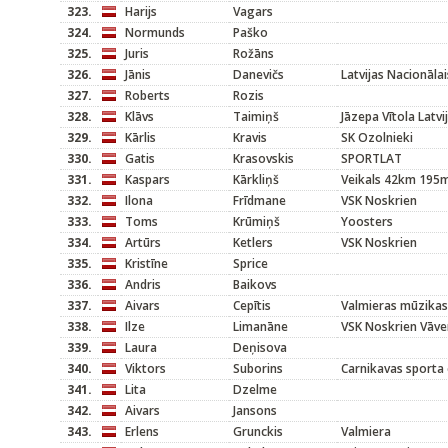
323.
Harijs
Vagars
324.
Normunds
Paško
325.
Juris
Rožāns
326.
Jānis
Danevičs
Latvijas Nacionālai
327.
Roberts
Rozis
328.
Klāvs
Taimiņš
Jāzepa Vītola Latv
329.
Kārlis
Kravis
SK Ozolnieki
330.
Gatis
Krasovskis
SPORTLAT
331.
Kaspars
Kārkliņš
Veikals 42km 195
332.
Ilona
Frīdmane
VSK Noskrien
333.
Toms
Krūmiņš
Yoosters
334.
Artūrs
Ketlers
VSK Noskrien
335.
Kristīne
Sprice
336.
Andris
Baikovs
337.
Aivars
Cepītis
Valmieras mūzikas
338.
Ilze
Limanāne
VSK Noskrien Vāve
339.
Laura
Deņisova
340.
Viktors
Suborins
Carnikavas sporta 
341.
Lita
Dzelme
342.
Aivars
Jansons
343.
Erlens
Grunckis
Valmiera