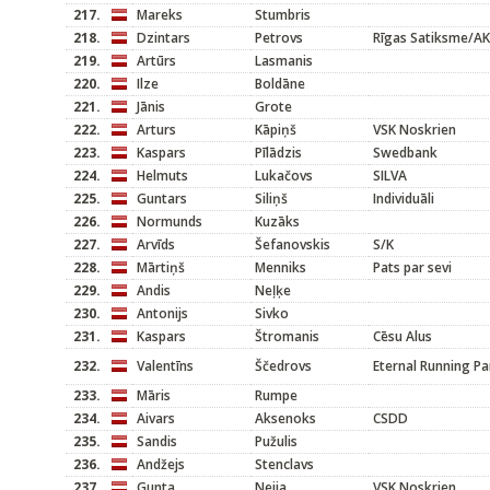
217.
Mareks
Stumbris
218.
Dzintars
Petrovs
Rīgas Satiksme/A
219.
Artūrs
Lasmanis
220.
Ilze
Boldāne
221.
Jānis
Grote
222.
Arturs
Kāpiņš
VSK Noskrien
223.
Kaspars
Pīlādzis
Swedbank
224.
Helmuts
Lukačovs
SILVA
225.
Guntars
Siliņš
Individuāli
226.
Normunds
Kuzāks
227.
Arvīds
Šefanovskis
S/K
228.
Mārtiņš
Menniks
Pats par sevi
229.
Andis
Neļķe
230.
Antonijs
Sivko
231.
Kaspars
Štromanis
Cēsu Alus
232.
Valentīns
Ščedrovs
Eternal Running Pa
233.
Māris
Rumpe
234.
Aivars
Aksenoks
CSDD
235.
Sandis
Pužulis
236.
Andžejs
Stenclavs
237.
Gunta
Neija
VSK Noskrien