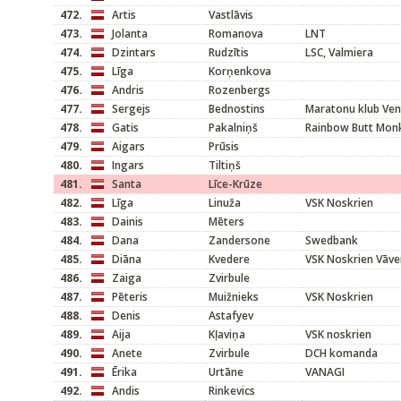
472.
Artis
Vastlāvis
473.
Jolanta
Romanova
LNT
474.
Dzintars
Rudzītis
LSC, Valmiera
475.
Līga
Korņenkova
476.
Andris
Rozenbergs
477.
Sergejs
Bednostins
Maratonu klub Ven
478.
Gatis
Pakalniņš
Rainbow Butt Mon
479.
Aigars
Prūsis
480.
Ingars
Tiltiņš
481.
Santa
Līce-Krūze
482.
Līga
Linuža
VSK Noskrien
483.
Dainis
Mēters
484.
Dana
Zandersone
Swedbank
485.
Diāna
Kvedere
VSK Noskrien Vāve
486.
Zaiga
Zvirbule
487.
Pēteris
Muižnieks
VSK Noskrien
488.
Denis
Astafyev
489.
Aija
Kļaviņa
VSK noskrien
490.
Anete
Zvirbule
DCH komanda
491.
Ērika
Urtāne
VANAGI
492.
Andis
Rinkevics