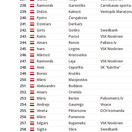
238.
Raimonds
Garenčiks
Carnikavas sporta 
239.
Didzis
Kalniņš
Ventspils Maraton
240.
Pjotrs
Červjakovs
241.
Dzintars
Derkačs
242.
Ģirts
Goško
Swedbank
243.
Raitis
Puriņš
VSK Noskrien
244.
Ainars
Rencis
PaBaso.lv
245.
Ivars
Logins
VSK Noskrien
246.
Mārtiņš
Kristovskis
247.
Raimonds
Leja
VSK Noskrien
248.
Aivis
Cepurītis
SK "Katrīna"
249.
Boriss
Krutiks
250.
Māris
Macijevskis
251.
Aleksandrs
Bodiļevs
252.
Aivars
Orenišs
253.
Māris
Berķis
Pulsometrs.lv
254.
Andrejs
Gaumigs
Vivace
255.
Vineta
Pētersone
DCH komanda
256.
Māris
Punenovs
257.
Edgars
Kuģenieks
VSK Noskrien
258.
Sigita
Vāce
Swedbank