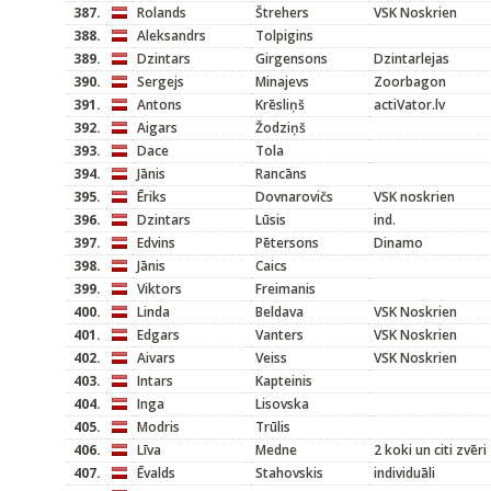
387.
Rolands
Štrehers
VSK Noskrien
388.
Aleksandrs
Tolpigins
389.
Dzintars
Girgensons
Dzintarlejas
390.
Sergejs
Minajevs
Zoorbagon
391.
Antons
Krēsliņš
actiVator.lv
392.
Aigars
Žodziņš
393.
Dace
Tola
394.
Jānis
Rancāns
395.
Ēriks
Dovnarovičs
VSK noskrien
396.
Dzintars
Lūsis
ind.
397.
Edvins
Pētersons
Dinamo
398.
Jānis
Caics
399.
Viktors
Freimanis
400.
Linda
Beldava
VSK Noskrien
401.
Edgars
Vanters
VSK Noskrien
402.
Aivars
Veiss
VSK Noskrien
403.
Intars
Kapteinis
404.
Inga
Lisovska
405.
Modris
Trūlis
406.
Līva
Medne
2 koki un citi zvēri
407.
Ēvalds
Stahovskis
individuāli