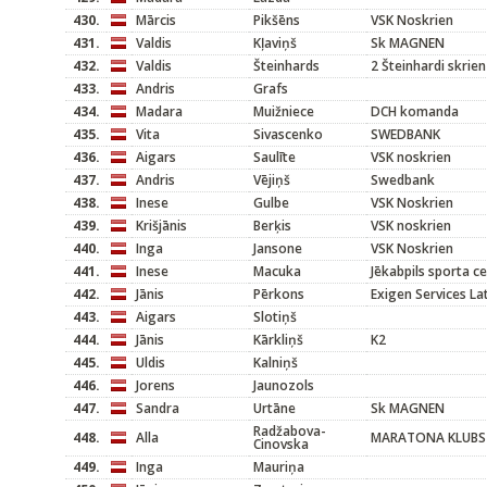
430.
Mārcis
Pikšēns
VSK Noskrien
431.
Valdis
Kļaviņš
Sk MAGNEN
432.
Valdis
Šteinhards
2 Šteinhardi skrien
433.
Andris
Grafs
434.
Madara
Muižniece
DCH komanda
435.
Vita
Sivascenko
SWEDBANK
436.
Aigars
Saulīte
VSK noskrien
437.
Andris
Vējiņš
Swedbank
438.
Inese
Gulbe
VSK Noskrien
439.
Krišjānis
Berķis
VSK noskrien
440.
Inga
Jansone
VSK Noskrien
441.
Inese
Macuka
Jēkabpils sporta c
442.
Jānis
Pērkons
Exigen Services L
443.
Aigars
Slotiņš
444.
Jānis
Kārkliņš
K2
445.
Uldis
Kalniņš
446.
Jorens
Jaunozols
447.
Sandra
Urtāne
Sk MAGNEN
Radžabova-
448.
Alla
MARATONA KLUBS
Cinovska
449.
Inga
Mauriņa