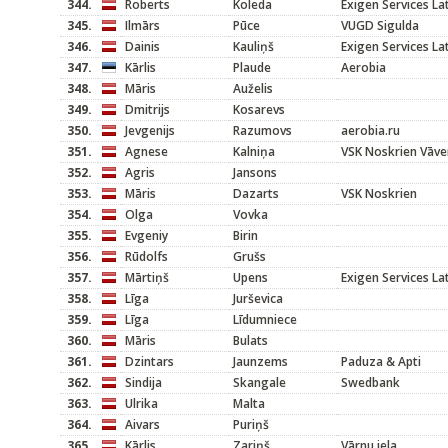
344.
Roberts
Koleda
Exigen Services L
345.
Ilmārs
Pūce
VUGD Sigulda
346.
Dainis
Kauliņš
Exigen Services L
347.
Kārlis
Plaude
Aerobia
348.
Māris
Auželis
349.
Dmitrijs
Kosarevs
350.
Jevgenijs
Razumovs
aerobia.ru
351.
Agnese
Kalniņa
VSK Noskrien Vāve
352.
Agris
Jansons
353.
Māris
Dazarts
VSK Noskrien
354.
Olga
Vovka
355.
Evgeniy
Birin
356.
Rūdolfs
Grušs
357.
Mārtiņš
Upens
Exigen Services L
358.
Līga
Jurševica
359.
Līga
Līdumniece
360.
Māris
Bulats
361.
Dzintars
Jaunzems
Paduza & Apti
362.
Sindija
Skangale
Swedbank
363.
Ulrika
Malta
364.
Aivars
Puriņš
365.
Kārlis
Zariņš
Vārnu iela