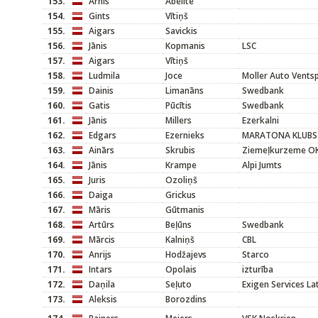
153.
Arnis
Ābelīte
154.
Gints
Vītiņš
155.
Aigars
Savickis
156.
Jānis
Kopmanis
LSC
157.
Aigars
Vītiņš
158.
Ludmila
Joce
Moller Auto Ventsp
159.
Dainis
Limanāns
Swedbank
160.
Gatis
Pūcītis
Swedbank
161.
Jānis
Millers
Ezerkalni
162.
Edgars
Ezernieks
MARATONA KLUBS
163.
Ainārs
Skrubis
Ziemeļkurzeme O
164.
Jānis
Krampe
Alpi Jumts
165.
Juris
Ozoliņš
166.
Daiga
Grickus
167.
Māris
Gūtmanis
168.
Artūrs
Beļūns
Swedbank
169.
Mārcis
Kalniņš
CBL
170.
Anrijs
Hodžajevs
Starco
171.
Intars
Opolais
izturība
172.
Daņila
Seļuto
Exigen Services L
173.
Aleksis
Borozdins