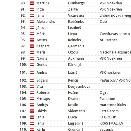
90.
Mārtiņš
Grīnbergs
VSK Noskrien
91.
Inga
Zālīte
VSK Noskrien
92.
Jānis
Važņevičs
Līvānu novada vieg
93.
Aleksandrs
Radčenko
Cido
94.
Jānis
Lezdiņš
95.
Māris
Liepa
Carnikavas sporta 
96.
Arturs
Reineks
AE Partner
97.
Kaspars
Ģērmanis
98.
Māris
Ozols
Nacionālā aizsard
99.
Nauris
Aukmanis
VSK Noskrien
100.
Guntis
Kārkliņš
101.
Andris
Litiņš
VSK noskrien
102.
Edgars
Rencis
PaBaso.lv / VSK No
103.
Vita
Devjatņikova
104.
Roberts
Ivzāns
Ogre
105.
Kristaps
Drande
Evolution
106.
Andrijs
Kosilo
maratona klubs
107.
Didzis
Videmanis
Lattelecom
108.
Jānis
Dūka
JD GROUP
109.
Jānis
Lagzdiņš
KRASTMALI.LV
110.
Kārlis
Grundiņš
vegan.lv