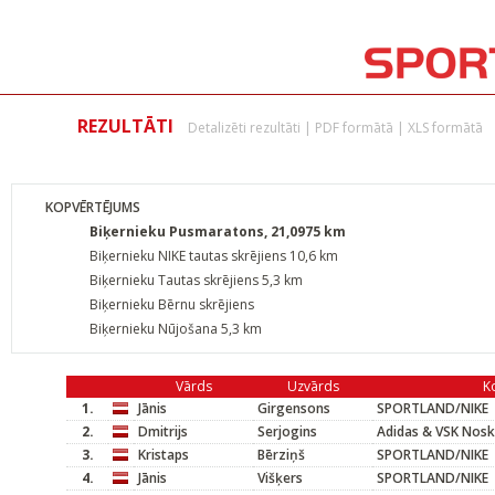
REZULTĀTI
Detalizēti rezultāti
|
PDF formātā
|
XLS formātā
KOPVĒRTĒJUMS
Biķernieku Pusmaratons, 21,0975 km
Biķernieku NIKE tautas skrējiens 10,6 km
Biķernieku Tautas skrējiens 5,3 km
Biķernieku Bērnu skrējiens
Biķernieku Nūjošana 5,3 km
Vārds
Uzvārds
K
1.
Jānis
Girgensons
SPORTLAND/NIKE
2.
Dmitrijs
Serjogins
Adidas & VSK Nosk
3.
Kristaps
Bērziņš
SPORTLAND/NIKE
4.
Jānis
Višķers
SPORTLAND/NIKE