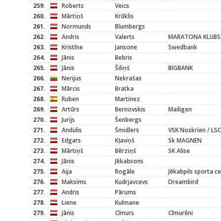
259.
Roberts
Veics
260.
Mārtiņš
Krūklis
261.
Normunds
Blumbergs
262.
Andris
Valerts
MARATONA KLUBS
263.
Kristīne
Jansone
Swedbank
264.
Jānis
Bebris
265.
Jānis
Šiliņš
BIGBANK
266.
Nerijus
Nekrašas
267.
Mārcis
Bratka
268.
Ruben
Martinez
269.
Artūrs
Bernovskis
Mailigen
270.
Jurijs
Šenbergs
271.
Andulis
Šmidlers
VSK Noskrien / LSC
272.
Edgars
Kļaviņš
Sk MAGNEN
273.
Mārtiņš
Bērziņš
SK Alise
274.
Jānis
Jēkabsons
275.
Aija
Rogāle
Jēkabpils sporta c
276.
Maksims
Kudrjavcevs
Dreambird
277.
Andris
Pārums
278.
Liene
Kulmane
279.
Jānis
Cīmurs
Cīmurēni