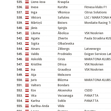
535.
Liene-Ieva
Kraupša
536.
Inese
Kursīte
Fitnesa klubs F1
537.
Inga
Vīksniņa
Citrus Solutions
538.
Viktors
Safutins
LSC / MARATONA 
539.
Mārtiņš
Bisters
Monilaite Racing 
540.
Jānis
Spirģis
541.
Lāsma
Āboliņa
VSK Noskrien
542.
Agate
Zīverte
Paula Stradińa KU
543.
Sigita
Olbačevska
544.
Ainars
Zēbergs
Latvenergo
545.
Valdis
Prodnieks
Exigen Services L
546.
Askolds
Cirsis
MARATONA KLUBS
547.
Kristīne
Dīriņa
VSK Noskrien
548.
Ina
Graudiņa
VSK Noskrien
549.
Aija
Melezere
550.
Juris
Blūzma
MARATONA KLUBS
551.
Valters
Bondars
552.
Ilze
Aksenoka
CSDD
553.
Vita
Vecvanaga
PANATTA
554.
Karīna
Svikle
PANATTA
555.
Karlīna-Anda
Vilde