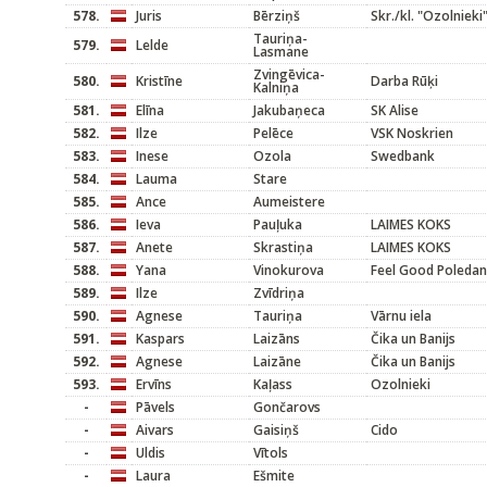
578.
Juris
Bērziņš
Skr./kl. "Ozolnieki
Tauriņa-
579.
Lelde
Lasmane
Zvingēvica-
580.
Kristīne
Darba Rūķi
Kalniņa
581.
Elīna
Jakubaņeca
SK Alise
582.
Ilze
Pelēce
VSK Noskrien
583.
Inese
Ozola
Swedbank
584.
Lauma
Stare
585.
Ance
Aumeistere
586.
Ieva
Pauļuka
LAIMES KOKS
587.
Anete
Skrastiņa
LAIMES KOKS
588.
Yana
Vinokurova
Feel Good Poleda
589.
Ilze
Zvīdriņa
590.
Agnese
Tauriņa
Vārnu iela
591.
Kaspars
Laizāns
Čika un Banijs
592.
Agnese
Laizāne
Čika un Banijs
593.
Ervīns
Kaļass
Ozolnieki
-
Pāvels
Gončarovs
-
Aivars
Gaisiņš
Cido
-
Uldis
Vītols
-
Laura
Ešmite