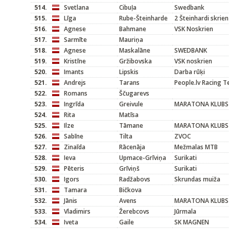
514.
Svetlana
Cibuļa
Swedbank
515.
Līga
Rube-Šteinharde
2 Šteinhardi skrien
516.
Agnese
Bahmane
VSK Noskrien
517.
Sarmīte
Mauriņa
518.
Agnese
Maskalāne
SWEDBANK
519.
Kristīne
Gržibovska
VSK noskrien
520.
Imants
Lipskis
Darba rūķi
521.
Andrejs
Tarans
People.lv Racing 
522.
Romans
Ščugarevs
523.
Ingrīda
Greivule
MARATONA KLUBS
524.
Rita
Matīsa
525.
Ilze
Tāmane
MARATONA KLUBS
526.
Sabīne
Tilta
ZVOC
527.
Zinaīda
Rācenāja
Mežmalas MTB
528.
Ieva
Upmace-Grīviņa
Surikati
529.
Pēteris
Grīviņš
Surikati
530.
Igors
Radžabovs
Skrundas muiža
531.
Tamara
Bičkova
532.
Jānis
Avens
MARATONA KLUBS
533.
Vladimirs
Žerebcovs
Jūrmala
534.
Iveta
Gaile
SK MAGNEN