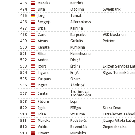
493.
Mareks
Bērziņš
494.
Elita
Ozoliņa
Swedbank
495.
Jörg
Tumat
496.
Sergejs
Alferenkovs
497.
Erita
Kalniņa
498.
Zane
Karpenko
VSK Noskrien
499.
Aivars
Grišulis
Petriot
500.
Renāte
Rumbina
501.
Elīna
Heinrihsone
502.
Andris
Dīriņš
503.
Igors
Ērciņš
Exigen Services L
504.
Ingars
Eriņš
Rīgas Tehniskā uni
505.
Kaspars
Ozers
506.
Ingus
Āboltiņš
Trofimova-
507.
Santa
Trofimoviča
508.
Pēteris
Leja
509.
Egils
Pīlēģis
Stora Enso
510.
Ildze
Straume
Lattelecom Tehno
511.
Mareks
Radzēvičs
Jāzepa Vītola Latv
512.
Valdis
Rozentāls
Ziepniekkalns
513.
Ritvars
Mūrnieks