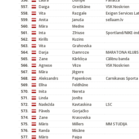
556.
Laura
Dumpe
Panatta
557.
Daiga
Greiškāne
VSK Noskrien
558.
Vita
Razgale
Exigen Services L
559.
Anita
Januša
sellaam.lv
560.
Māra
Medne
561.
Inta
Zīriuse
Sportland/NIKE-ind
562.
Kirills
Kuzins
563.
Vita
Grahovska
564.
Darja
Damroze
MARATONA KLUBS
565.
Zane
Kārkliņa
Cālēnu banda
566.
Agnese
Vēze
VSK Noskrien
567.
Māra
Jēgere
568.
Aleksandrs
Papenkovs
Carnikavas Sporta
569.
Elīna
Feldhūne
570.
Inita
Nereta
571.
Linda
Jonīte
572.
Nadežda
Kavtaskina
LSC
573.
Pāvels
Gorjačko
574.
Zane
Krasovska
575.
Māris
Millers
MM STUDIJA
576.
Randa
Misāne
577.
Māris
Paipa