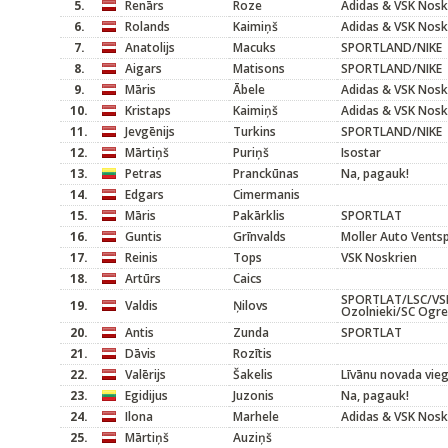
5.
Renārs
Roze
Adidas & VSK Nosk
6.
Rolands
Kaimiņš
Adidas & VSK Nosk
7.
Anatolijs
Macuks
SPORTLAND/NIKE
8.
Aigars
Matisons
SPORTLAND/NIKE
9.
Māris
Ābele
Adidas & VSK Nosk
10.
Kristaps
Kaimiņš
Adidas & VSK Nosk
11.
Jevgēnijs
Turkins
SPORTLAND/NIKE
12.
Mārtiņš
Puriņš
Isostar
13.
Petras
Pranckūnas
Na, pagauk!
14.
Edgars
Cimermanis
15.
Māris
Pakārklis
SPORTLAT
16.
Guntis
Grīnvalds
Moller Auto Ventsp
17.
Reinis
Tops
VSK Noskrien
18.
Artūrs
Caics
SPORTLAT/LSC/VSK
19.
Valdis
Ņilovs
Ozolnieki/SC Ogre
20.
Antis
Zunda
SPORTLAT
21.
Dāvis
Rozītis
22.
Valērijs
Šakelis
Līvānu novada vieg
23.
Egidijus
Juzonis
Na, pagauk!
24.
Ilona
Marhele
Adidas & VSK Nosk
25.
Mārtiņš
Auziņš