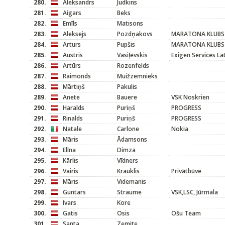
280.
Aleksandrs
Judkins
281.
Aigars
Beks
282.
Emīls
Matisons
283.
Aleksejs
Pozdņakovs
MARATONA KLUBS
284.
Arturs
Pupšis
MARATONA KLUBS
285.
Austris
Vasiļevskis
Exigen Services L
286.
Artūrs
Rozenfelds
287.
Raimonds
Muižzemnieks
288.
Mārtiņš
Pakulis
289.
Anete
Bauere
VSK Noskrien
290.
Haralds
Puriņš
PROGRESS
291.
Rinalds
Puriņš
PROGRESS
292.
Natale
Carlone
Nokia
293.
Māris
Ādamsons
294.
Elīna
Dimza
295.
Kārlis
Vīdners
296.
Vairis
Krauklis
Privātbūve
297.
Māris
Videmanis
298.
Guntars
Straume
VSK,LSC, Jūrmala
299.
Ivars
Kore
300.
Gatis
Osis
Ošu Team
301.
Santa
Zemite