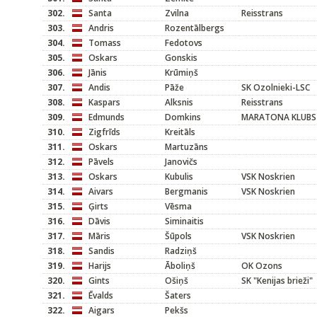
302.
Santa
Zvilna
Reisstrans
303.
Andris
Rozentālbergs
304.
Tomass
Fedotovs
305.
Oskars
Gonskis
306.
Jānis
Krūmiņš
307.
Andis
Pāže
SK Ozolnieki-LSC
308.
Kaspars
Alksnis
Reisstrans
309.
Edmunds
Domkins
MARATONA KLUBS
310.
Zigfrīds
Kreitāls
311.
Oskars
Martuzāns
312.
Pāvels
Janovičs
313.
Oskars
Kubulis
VSK Noskrien
314.
Aivars
Bergmanis
VSK Noskrien
315.
Ģirts
Vēsma
316.
Dāvis
Siminaitis
317.
Māris
Šūpols
VSK Noskrien
318.
Sandis
Radziņš
319.
Harijs
Āboliņš
OK Ozons
320.
Gints
Ošiņš
SK "Kenijas brieži"
321.
Ēvalds
Šaters
322.
Aigars
Pekšs