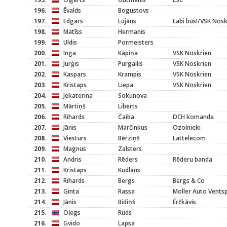
196.
Ēvalds
Bogustovs
197.
Edgars
Lujāns
Labi būs!/VSK Nosk
198.
Matīss
Hermanis
199.
Uldis
Pormeisters
200.
Inga
Kāpiņa
VSK Noskrien
201.
Jurģis
Purgailis
VSK Noskrien
202.
Kaspars
Krampis
VSK Noskrien
203.
Kristaps
Liepa
VSK Noskrien
204.
Jekaterina
Sokunova
205.
Mārtiņš
Liberts
206.
Rihards
Čaiba
DCH komanda
207.
Jānis
Marčinkus
Ozolnieki
208.
Viesturs
Bērziņš
Lattelecom
209.
Magnus
Zalsters
210.
Andris
Rēders
Rēderu banda
211.
Kristaps
Kudlāns
212.
Rihards
Bergs
Bergs & Co
213.
Ginta
Rassa
Moller Auto Ventsp
214.
Jānis
Bidiņš
Ērčkāvis
215.
Oļegs
Ruds
216.
Gvido
Lapsa