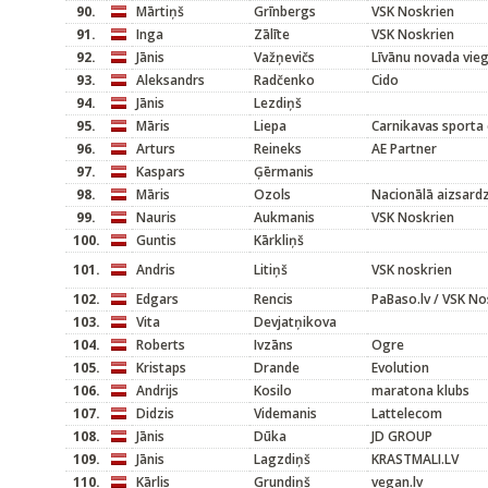
90.
Mārtiņš
Grīnbergs
VSK Noskrien
91.
Inga
Zālīte
VSK Noskrien
92.
Jānis
Važņevičs
Līvānu novada vieg
93.
Aleksandrs
Radčenko
Cido
94.
Jānis
Lezdiņš
95.
Māris
Liepa
Carnikavas sporta 
96.
Arturs
Reineks
AE Partner
97.
Kaspars
Ģērmanis
98.
Māris
Ozols
Nacionālā aizsard
99.
Nauris
Aukmanis
VSK Noskrien
100.
Guntis
Kārkliņš
101.
Andris
Litiņš
VSK noskrien
102.
Edgars
Rencis
PaBaso.lv / VSK No
103.
Vita
Devjatņikova
104.
Roberts
Ivzāns
Ogre
105.
Kristaps
Drande
Evolution
106.
Andrijs
Kosilo
maratona klubs
107.
Didzis
Videmanis
Lattelecom
108.
Jānis
Dūka
JD GROUP
109.
Jānis
Lagzdiņš
KRASTMALI.LV
110.
Kārlis
Grundiņš
vegan.lv