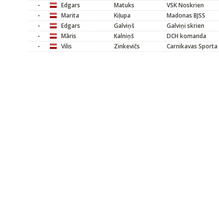
-
Edgars
Matuks
VSK Noskrien
-
Marita
Kiļupa
Madonas BJSS
-
Edgars
Galviņš
Galviņi skrien
-
Māris
Kalniņš
DCH komanda
-
Vilis
Zinkevičs
Carnikavas Sporta