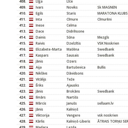
408.
Līga
Līce
409.
Ivars
Noviks
Sk MAGNEN
410.
Egils
Staris
MARATONA KLUBS
411.
Inta
Cīmure
Cīmurēni
412.
Inese
Celma
413.
Dace
Didrihsone
414.
Dainis
Sūna
Mezgls
415.
Raivis
Dzelzītis
VSK Noskrien
416.
Elizabete-Marta
Mašēna
Swedbank
417.
Kaspars
Sausais
Swedbank
418.
Jānis
Ozers
419.
Aija
Bartuševica
Bullis
420.
Niklāvs
Dāvidsons
421.
Vitālijs
Teže
422.
Ēriks
Ajausks
423.
Jānis
Brokāns
Swedbank
424.
Ilmārs
Nartišs
425.
Mārcis
Janušs
sellaam.lv
426.
Jānis
Kalniņš
427.
Viktorija
Vengere
vsk noskrien
428.
Kārlis
Kalniņš-Liberis
ĀTRAIS TORŅU SER
429.
Madara
Lazda