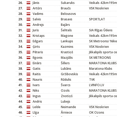
26.
Jānis
Sukaruks
Veikals 42km195m
27.
Artūrs
Braučs
VSK Noskrien
28.
Vadims
Belousovs
29.
Salvis
Brasavs
SPORTLAT
30.
Andrejs
Bajārs
31.
Juris
Šehtels
SIA Rīgas Ūdens
32.
Kristaps
Magone
Veikals 42km195m
33.
Edgars
Lankups
SK Metroons/ Nike
34.
Ģirts
Kazmins
VSK Noskrien
35.
Pēteris
Krastiņš
Jēkabpils sporta c
36.
Ilgonis
Mazjūlis
SK METROONS
37.
Einārs
Šillers
MARATONA KLUBS
38.
Gatis
Lubāns
Maratona Klubs
39.
Raitis
Gržibovskis
Veikals 42km195m
40.
Nauris
Rūdulis
TVK
41.
Ivars
Švarcs
LVINFO.LV
42.
Niks
Ozols
MARATONA KLUBS
43.
Ingus
Znotiņš
Jēkabpils sporta c
44.
Andris
Lubejs
45.
Lelde
Neimande
VSK Noskrien
46.
Līga
Ārniece
OK Ozons