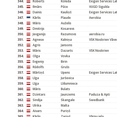
344.
Roberts
Koleda
Exigen Services L
345.
Ilmārs
Pūce
VUGD Sigulda
346.
Dainis
Kauliņš
Exigen Services L
347.
Kārlis
Plaude
Aerobia
348.
Māris
Auželis
349.
Dmitrijs
Kosarevs
350.
Jevgenijs
Razumovs
aerobia.ru
351.
Agnese
Kalniņa
VSK Noskrien Vāve
352.
Agris
Jansons
353.
Māris
Dazarts
VSK Noskrien
354.
Olga
Vovka
355.
Evgeniy
Birin
356.
Rūdolfs
Grušs
357.
Mārtiņš
Upens
Exigen Services L
358.
Līga
Jurševica
359.
Līga
Līdumniece
360.
Māris
Bulats
361.
Dzintars
Jaunzems
Paduza & Apti
362.
Sindija
Skangale
Swedbank
363.
Ulrika
Malta
364.
Aivars
Puriņš
365.
Kārlis
Zariņš
Vārnu iela