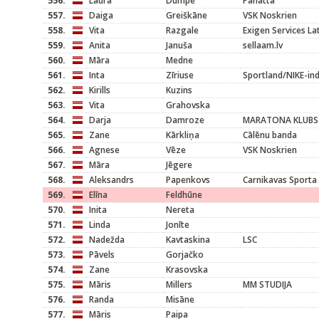
556.
Laura
Dumpe
Panatta
557.
Daiga
Greiškāne
VSK Noskrien
558.
Vita
Razgale
Exigen Services L
559.
Anita
Januša
sellaam.lv
560.
Māra
Medne
561.
Inta
Zīriuse
Sportland/NIKE-ind
562.
Kirills
Kuzins
563.
Vita
Grahovska
564.
Darja
Damroze
MARATONA KLUBS
565.
Zane
Kārkliņa
Cālēnu banda
566.
Agnese
Vēze
VSK Noskrien
567.
Māra
Jēgere
568.
Aleksandrs
Papenkovs
Carnikavas Sporta
569.
Elīna
Feldhūne
570.
Inita
Nereta
571.
Linda
Jonīte
572.
Nadežda
Kavtaskina
LSC
573.
Pāvels
Gorjačko
574.
Zane
Krasovska
575.
Māris
Millers
MM STUDIJA
576.
Randa
Misāne
577.
Māris
Paipa