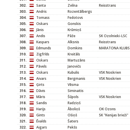
302.
Santa
Zvilna
Reisstrans
303.
Andris
Rozentālbergs
304.
Tomass
Fedotovs
305.
Oskars
Gonskis
306.
Jānis
Krūmiņš
307.
Andis
Pāže
SK Ozolnieki-LSC
308.
Kaspars
Alksnis
Reisstrans
309.
Edmunds
Domkins
MARATONA KLUBS
310.
Zigfrīds
Kreitāls
311.
Oskars
Martuzāns
312.
Pāvels
Janovičs
313.
Oskars
Kubulis
VSK Noskrien
314.
Aivars
Bergmanis
VSK Noskrien
315.
Ģirts
Vēsma
316.
Dāvis
Siminaitis
317.
Māris
Šūpols
VSK Noskrien
318.
Sandis
Radziņš
319.
Harijs
Āboliņš
OK Ozons
320.
Gints
Ošiņš
SK "Kenijas brieži"
321.
Ēvalds
Šaters
322.
Aigars
Pekšs