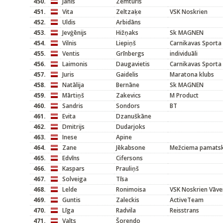
450.
Jānis
Zemturis
451.
Vita
Zeltzaķe
VSK Noskrien
452.
Uldis
Arbidāns
453.
Jevģēnijs
Hižņaks
Sk MAGNEN
454.
Vilnis
Liepiņš
Carnikavas Sporta
455.
Ventis
Grīnbergs
individuāli
456.
Laimonis
Daugavietis
Carnikavas Sporta
457.
Juris
Gaidelis
Maratona klubs
458.
Natālija
Bernāne
Sk MAGNEN
459.
Mārtiņš
Zakevics
M Product
460.
Sandris
Sondors
BT
461.
Evita
Dzanuškāne
462.
Dmitrijs
Dudarjoks
463.
Inese
Apine
464.
Zane
Jēkabsone
Mežciema pamats
465.
Edvīns
Cifersons
466.
Kaspars
Prauliņš
467.
Solveiga
Tīsa
468.
Lelde
Ronimoisa
VSK Noskrien Vāve
469.
Guntis
Zaleckis
ActiveTeam
470.
Līga
Radvila
Reisstrans
471.
Valts
Šorendo