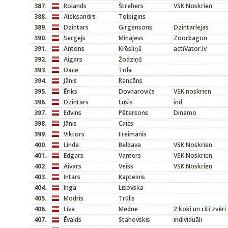
387.
Rolands
Štrehers
VSK Noskrien
388.
Aleksandrs
Tolpigins
389.
Dzintars
Girgensons
Dzintarlejas
390.
Sergejs
Minajevs
Zoorbagon
391.
Antons
Krēsliņš
actiVator.lv
392.
Aigars
Žodziņš
393.
Dace
Tola
394.
Jānis
Rancāns
395.
Ēriks
Dovnarovičs
VSK noskrien
396.
Dzintars
Lūsis
ind.
397.
Edvins
Pētersons
Dinamo
398.
Jānis
Caics
399.
Viktors
Freimanis
400.
Linda
Beldava
VSK Noskrien
401.
Edgars
Vanters
VSK Noskrien
402.
Aivars
Veiss
VSK Noskrien
403.
Intars
Kapteinis
404.
Inga
Lisovska
405.
Modris
Trūlis
406.
Līva
Medne
2 koki un citi zvēri
407.
Ēvalds
Stahovskis
individuāli