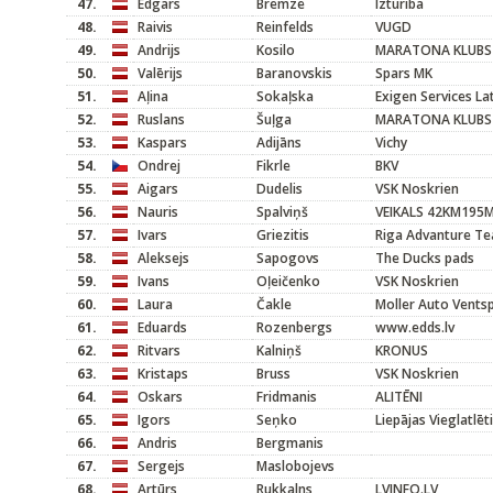
47.
Edgars
Bremze
Izturiba
48.
Raivis
Reinfelds
VUGD
49.
Andrijs
Kosilo
MARATONA KLUBS
50.
Valērijs
Baranovskis
Spars MK
51.
Aļina
Sokaļska
Exigen Services L
52.
Ruslans
Šuļga
MARATONA KLUBS
53.
Kaspars
Adijāns
Vichy
54.
Ondrej
Fikrle
BKV
55.
Aigars
Dudelis
VSK Noskrien
56.
Nauris
Spalviņš
VEIKALS 42KM195
57.
Ivars
Griezitis
Riga Advanture T
58.
Aleksejs
Sapogovs
The Ducks pads
59.
Ivans
Oļeičenko
VSK Noskrien
60.
Laura
Čakle
Moller Auto Ventsp
61.
Eduards
Rozenbergs
www.edds.lv
62.
Ritvars
Kalniņš
KRONUS
63.
Kristaps
Bruss
VSK Noskrien
64.
Oskars
Fridmanis
ALITĒNI
65.
Igors
Seņko
Liepājas Vieglatlēt
66.
Andris
Bergmanis
67.
Sergejs
Maslobojevs
68.
Artūrs
Rukkalns
LVINFO.LV