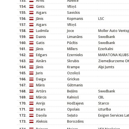
153.
Arnis
Ābelīte
154.
Gints
Vītiņš
155.
Aigars
Savickis
156.
Jānis
Kopmanis
LSC
157.
Aigars
Vītiņš
158.
Ludmila
Joce
Moller Auto Ventsp
159.
Dainis
Limanāns
Swedbank
160.
Gatis
Pūcītis
Swedbank
161.
Jānis
Millers
Ezerkalni
162.
Edgars
Ezernieks
MARATONA KLUBS
163.
Ainārs
Skrubis
Ziemeļkurzeme O
164.
Jānis
Krampe
Alpi Jumts
165.
Juris
Ozoliņš
166.
Daiga
Grickus
167.
Māris
Gūtmanis
168.
Artūrs
Beļūns
Swedbank
169.
Mārcis
Kalniņš
CBL
170.
Anrijs
Hodžajevs
Starco
171.
Intars
Opolais
izturība
172.
Daņila
Seļuto
Exigen Services L
173.
Aleksis
Borozdins