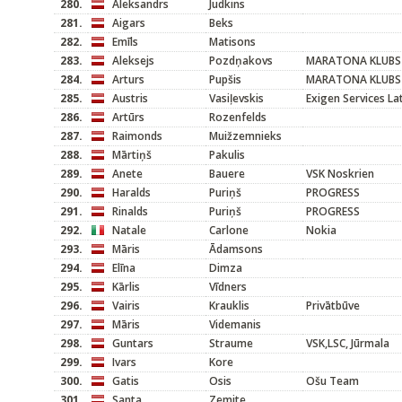
280.
Aleksandrs
Judkins
281.
Aigars
Beks
282.
Emīls
Matisons
283.
Aleksejs
Pozdņakovs
MARATONA KLUBS
284.
Arturs
Pupšis
MARATONA KLUBS
285.
Austris
Vasiļevskis
Exigen Services L
286.
Artūrs
Rozenfelds
287.
Raimonds
Muižzemnieks
288.
Mārtiņš
Pakulis
289.
Anete
Bauere
VSK Noskrien
290.
Haralds
Puriņš
PROGRESS
291.
Rinalds
Puriņš
PROGRESS
292.
Natale
Carlone
Nokia
293.
Māris
Ādamsons
294.
Elīna
Dimza
295.
Kārlis
Vīdners
296.
Vairis
Krauklis
Privātbūve
297.
Māris
Videmanis
298.
Guntars
Straume
VSK,LSC, Jūrmala
299.
Ivars
Kore
300.
Gatis
Osis
Ošu Team
301.
Santa
Zemite