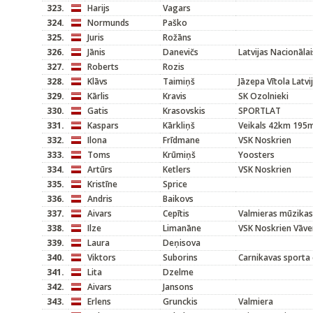
323.
Harijs
Vagars
324.
Normunds
Paško
325.
Juris
Rožāns
326.
Jānis
Danevičs
Latvijas Nacionālai
327.
Roberts
Rozis
328.
Klāvs
Taimiņš
Jāzepa Vītola Latv
329.
Kārlis
Kravis
SK Ozolnieki
330.
Gatis
Krasovskis
SPORTLAT
331.
Kaspars
Kārkliņš
Veikals 42km 195
332.
Ilona
Frīdmane
VSK Noskrien
333.
Toms
Krūmiņš
Yoosters
334.
Artūrs
Ketlers
VSK Noskrien
335.
Kristīne
Sprice
336.
Andris
Baikovs
337.
Aivars
Cepītis
Valmieras mūzikas
338.
Ilze
Limanāne
VSK Noskrien Vāve
339.
Laura
Deņisova
340.
Viktors
Suborins
Carnikavas sporta 
341.
Lita
Dzelme
342.
Aivars
Jansons
343.
Erlens
Grunckis
Valmiera