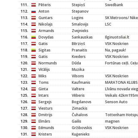
111.
Pēteris
Stepiņš
Swedbank
112.
Anton
Stepanov
113.
Guntars
Logins
SK Metroons/ Nike
114.
Nikolajs
Smalovijs
LSC
115.
Armands
Zvejnieks
116.
Dovydas
Sankauskas
Ilginuotoliai.lt
117.
Gatis
Bērziņš
VSK Noskrien
118.
Sigitas
Pranaitis
Na, pagauk!
119.
Gatis
Kveders
VSK Noskrien
120.
Normunds
Dūda
Fortūnas ceļš. Ceļu
121.
Vitālijs
Muzika
122.
Miks
Vilsons
VSK Noskrien
123.
Toms
Kaufmanis
MARATONA KLUBS
124.
Ginta
Valtere
Līvānu novada vieg
125.
Intars
Vēberis
Veikals 42km195m
126.
Sergejs
Bogdanovs
Senson Auto
127.
Viesturs
Zimackis
128.
Dmitrijs
Čuhalovs
Tottenham Hotspu
129.
Elmārs
Gailis
magnen
130.
Edmunds
Gržibovskis
VSK Noskrien
131.
Kristers
Kuģenieks