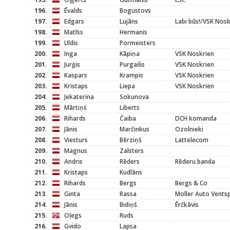
196.
Ēvalds
Bogustovs
197.
Edgars
Lujāns
Labi būs!/VSK Nosk
198.
Matīss
Hermanis
199.
Uldis
Pormeisters
200.
Inga
Kāpiņa
VSK Noskrien
201.
Jurģis
Purgailis
VSK Noskrien
202.
Kaspars
Krampis
VSK Noskrien
203.
Kristaps
Liepa
VSK Noskrien
204.
Jekaterina
Sokunova
205.
Mārtiņš
Liberts
206.
Rihards
Čaiba
DCH komanda
207.
Jānis
Marčinkus
Ozolnieki
208.
Viesturs
Bērziņš
Lattelecom
209.
Magnus
Zalsters
210.
Andris
Rēders
Rēderu banda
211.
Kristaps
Kudlāns
212.
Rihards
Bergs
Bergs & Co
213.
Ginta
Rassa
Moller Auto Ventsp
214.
Jānis
Bidiņš
Ērčkāvis
215.
Oļegs
Ruds
216.
Gvido
Lapsa