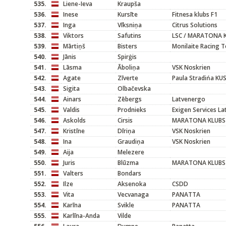
535.
Liene-Ieva
Kraupša
536.
Inese
Kursīte
Fitnesa klubs F1
537.
Inga
Vīksniņa
Citrus Solutions
538.
Viktors
Safutins
LSC / MARATONA 
539.
Mārtiņš
Bisters
Monilaite Racing 
540.
Jānis
Spirģis
541.
Lāsma
Āboliņa
VSK Noskrien
542.
Agate
Zīverte
Paula Stradińa KU
543.
Sigita
Olbačevska
544.
Ainars
Zēbergs
Latvenergo
545.
Valdis
Prodnieks
Exigen Services L
546.
Askolds
Cirsis
MARATONA KLUBS
547.
Kristīne
Dīriņa
VSK Noskrien
548.
Ina
Graudiņa
VSK Noskrien
549.
Aija
Melezere
550.
Juris
Blūzma
MARATONA KLUBS
551.
Valters
Bondars
552.
Ilze
Aksenoka
CSDD
553.
Vita
Vecvanaga
PANATTA
554.
Karīna
Svikle
PANATTA
555.
Karlīna-Anda
Vilde