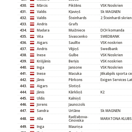
430.
Mārcis
Pikšēns
VSK Noskrien
431.
Valdis
Kļaviņš
Sk MAGNEN
432.
Valdis
Šteinhards
2 Šteinhardi skrien
433.
Andris
Grafs
434.
Madara
Muižniece
DCH komanda
435.
Vita
Sivascenko
SWEDBANK
436.
Aigars
Saulīte
VSK noskrien
437.
Andris
Vējiņš
Swedbank
438.
Inese
Gulbe
VSK Noskrien
439.
Krišjānis
Berķis
VSK noskrien
440.
Inga
Jansone
VSK Noskrien
441.
Inese
Macuka
Jēkabpils sporta c
442.
Jānis
Pērkons
Exigen Services L
443.
Aigars
Slotiņš
444.
Jānis
Kārkliņš
K2
445.
Uldis
Kalniņš
446.
Jorens
Jaunozols
447.
Sandra
Urtāne
Sk MAGNEN
Radžabova-
448.
Alla
MARATONA KLUBS
Cinovska
449.
Inga
Mauriņa