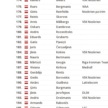
174.
Rainers
Meiers
VSK Noskrien
175.
Ilvars
Bergmanis
VIAA
176.
Gints
Reinfelds
Noskrien pa trim
177.
Reinis
Skorovs
178.
Arnis
Mālbergs
VSK Noskrien
179.
Oskars
Dambrovs
180.
Andris
Rozenštoks
181.
Eduards
Gruberts
182.
Gatis
Pļaviņš
183.
Juris
Čerņadjevs
184.
Jānis
Kokins
VSK Noskrien
185.
Nauris
Bertmanis
186.
Mārtiņš
Ķeņģis
Riga Ironman Tea
187.
Viviana
Kirilova
Medrull
188.
Genādijs
Rimšs
189.
Gvido
Borovskis
VSK Noskrien
190.
Ainārs
Gudēvics
Lattelecom
191.
Ģirts
Burgmanis
192.
Jānis
Jerofejevs
DLSK
193.
Andris
Drešmanis
VSK Noskrien
194.
Armands
Rabovičs
195.
Oļģerts
Gūtmanis
LSC