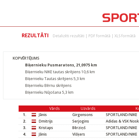
REZULTĀTI
Detalizēti rezultāti
|
PDF formātā
|
XLS formātā
KOPVĒRTĒJUMS
Biķernieku Pusmaratons, 21,0975 km
Biķernieku NIKE tautas skrējiens 10,6 km
Biķernieku Tautas skrējiens 5,3 km
Biķernieku Bērnu skrējiens
Biķernieku Nūjošana 5,3 km
Vārds
Uzvārds
K
1.
Jānis
Girgensons
SPORTLAND/NIKE
2.
Dmitrijs
Serjogins
Adidas & VSK Nosk
3.
Kristaps
Bērziņš
SPORTLAND/NIKE
4.
Jānis
Višķers
SPORTLAND/NIKE