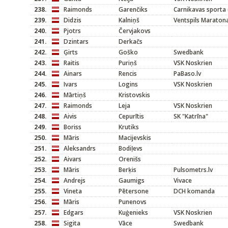
238.
Raimonds
Garenčiks
Carnikavas sporta 
239.
Didzis
Kalniņš
Ventspils Maraton
240.
Pjotrs
Červjakovs
241.
Dzintars
Derkačs
242.
Ģirts
Goško
Swedbank
243.
Raitis
Puriņš
VSK Noskrien
244.
Ainars
Rencis
PaBaso.lv
245.
Ivars
Logins
VSK Noskrien
246.
Mārtiņš
Kristovskis
247.
Raimonds
Leja
VSK Noskrien
248.
Aivis
Cepurītis
SK "Katrīna"
249.
Boriss
Krutiks
250.
Māris
Macijevskis
251.
Aleksandrs
Bodiļevs
252.
Aivars
Orenišs
253.
Māris
Berķis
Pulsometrs.lv
254.
Andrejs
Gaumigs
Vivace
255.
Vineta
Pētersone
DCH komanda
256.
Māris
Punenovs
257.
Edgars
Kuģenieks
VSK Noskrien
258.
Sigita
Vāce
Swedbank