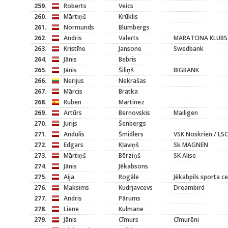
259.
Roberts
Veics
260.
Mārtiņš
Krūklis
261.
Normunds
Blumbergs
262.
Andris
Valerts
MARATONA KLUBS
263.
Kristīne
Jansone
Swedbank
264.
Jānis
Bebris
265.
Jānis
Šiliņš
BIGBANK
266.
Nerijus
Nekrašas
267.
Mārcis
Bratka
268.
Ruben
Martinez
269.
Artūrs
Bernovskis
Mailigen
270.
Jurijs
Šenbergs
271.
Andulis
Šmidlers
VSK Noskrien / LSC
272.
Edgars
Kļaviņš
Sk MAGNEN
273.
Mārtiņš
Bērziņš
SK Alise
274.
Jānis
Jēkabsons
275.
Aija
Rogāle
Jēkabpils sporta c
276.
Maksims
Kudrjavcevs
Dreambird
277.
Andris
Pārums
278.
Liene
Kulmane
279.
Jānis
Cīmurs
Cīmurēni