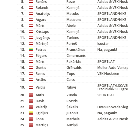
5.
Renārs
Roze
Adidas & VSK Nosk
6.
Rolands
Kaimiņš
Adidas & VSK Nosk
7.
Anatolijs
Macuks
SPORTLAND/NIKE
8.
Aigars
Matisons
SPORTLAND/NIKE
9.
Māris
Ābele
Adidas & VSK Nosk
10.
Kristaps
Kaimiņš
Adidas & VSK Nosk
11.
Jevgēnijs
Turkins
SPORTLAND/NIKE
12.
Mārtiņš
Puriņš
Isostar
13.
Petras
Pranckūnas
Na, pagauk!
14.
Edgars
Cimermanis
15.
Māris
Pakārklis
SPORTLAT
16.
Guntis
Grīnvalds
Moller Auto Ventsp
17.
Reinis
Tops
VSK Noskrien
18.
Artūrs
Caics
SPORTLAT/LSC/VSK
19.
Valdis
Ņilovs
Ozolnieki/SC Ogre
20.
Antis
Zunda
SPORTLAT
21.
Dāvis
Rozītis
22.
Valērijs
Šakelis
Līvānu novada vieg
23.
Egidijus
Juzonis
Na, pagauk!
24.
Ilona
Marhele
Adidas & VSK Nosk
25.
Mārtiņš
Auziņš