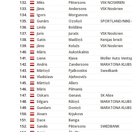
132.
Miks
Pētersons
VSK NOSKRIEN
133.
Jānis
Andersons
VSK Noskrien
134.
Igors
Morgunovs
135.
Gunārs
Ozoliņš
SPORTLAND/NIKE-in
136.
Linda
Boldāne
137.
Juris
Jurašs
VSK Noskrien
138.
Gatis
Madžiņš
Kenijas brieži
139.
Jānis
Kolužs
VSK Noskrien
140.
Māris
Aukstikalnis
141.
Liene
Kļava
Moller Auto Ventsp
142.
Andris
Zandersons
MARATONA KLUBS
143.
Mārtiņš
Pjalkovskis
Swedbank
144.
Vladislavs
Aļehnovičs
145.
Mārtiņš
Allers
146.
Māris
Pilmanis
147.
Oskars
Genavs
SK Alise
148.
Edgars
Rūtiņš
MARATONA KLUBS
149.
Gundars
Doniņš
MARATONA KLUBS
150.
Aivars
Krjukovs
151.
Dace
Banga
152.
Sandis
Pētersons
SWEDBANK