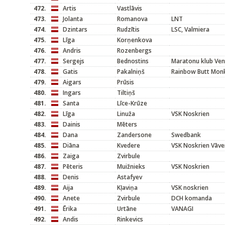
472.
Artis
Vastlāvis
473.
Jolanta
Romanova
LNT
474.
Dzintars
Rudzītis
LSC, Valmiera
475.
Līga
Korņenkova
476.
Andris
Rozenbergs
477.
Sergejs
Bednostins
Maratonu klub Ven
478.
Gatis
Pakalniņš
Rainbow Butt Mon
479.
Aigars
Prūsis
480.
Ingars
Tiltiņš
481.
Santa
Līce-Krūze
482.
Līga
Linuža
VSK Noskrien
483.
Dainis
Mēters
484.
Dana
Zandersone
Swedbank
485.
Diāna
Kvedere
VSK Noskrien Vāve
486.
Zaiga
Zvirbule
487.
Pēteris
Muižnieks
VSK Noskrien
488.
Denis
Astafyev
489.
Aija
Kļaviņa
VSK noskrien
490.
Anete
Zvirbule
DCH komanda
491.
Ērika
Urtāne
VANAGI
492.
Andis
Rinkevics