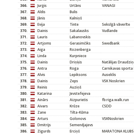
366.
Jurģis
Urtāns
VANAGI
367.
Aldis
Bulis
368.
Jānis
Kalniņš
369.
Evija
Tinte
Seksīgā vāverīte
370.
Dainis
Sakalausks
Vudlande
371.
Lauris
Labanovskis
372.
Artjoms
Gerasimčiks
Swedbank
373.
Aiga
Rozenberga
374.
Linda
Kurpniece
375.
Dainis
Driņķis
Natālijas Draudziņ
376.
Antra
Roga
Carnikavas sporta 
377.
Alvis
Lepiksons
Auseklis
378.
Dainis
Zeps
VSK Noskrien
379.
Reinis
Auziņš
380.
Katarina
Jevstefejeva
381.
Ainārs
Aizpurietis
fb:riga.walk.run
382.
Aivars
Krūze
CSDD
383.
Zane
Tilta-Kūma
384.
Arturs
Golonovs
VSKNoskrien
385.
Dmitrijs
Semendjajevs
386.
Zigurds
Erciņš
MARATONA KLUBS