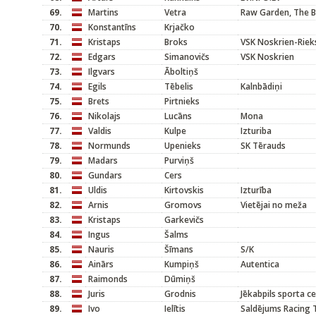
69.
Martins
Vetra
Raw Garden, The B
70.
Konstantīns
Krjačko
71.
Kristaps
Broks
VSK Noskrien-Riek
72.
Edgars
Simanovičs
VSK Noskrien
73.
Ilgvars
Āboltiņš
74.
Egils
Tēbelis
Kalnbādiņi
75.
Brets
Pirtnieks
76.
Nikolajs
Lucāns
Mona
77.
Valdis
Kulpe
Izturiba
78.
Normunds
Upenieks
SK Tērauds
79.
Madars
Purviņš
80.
Gundars
Cers
81.
Uldis
Kirtovskis
Izturība
82.
Arnis
Gromovs
Vietējai no meža
83.
Kristaps
Garkevičs
84.
Ingus
Šalms
85.
Nauris
Šīmans
S/K
86.
Ainārs
Kumpiņš
Autentica
87.
Raimonds
Dūmiņš
88.
Juris
Grodnis
Jēkabpils sporta c
89.
Ivo
Ielītis
Saldējums Racing