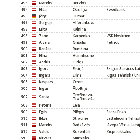
493.
Mareks
Bērziņš
494.
Elita
Ozoliņa
Swedbank
495.
Jörg
Tumat
496.
Sergejs
Alferenkovs
497.
Erita
Kalniņa
498.
Zane
Karpenko
VSK Noskrien
499.
Aivars
Grišulis
Petriot
500.
Renāte
Rumbina
501.
Elīna
Heinrihsone
502.
Andris
Dīriņš
503.
Igors
Ērciņš
Exigen Services L
504.
Ingars
Eriņš
Rīgas Tehniskā uni
505.
Kaspars
Ozers
506.
Ingus
Āboltiņš
Trofimova-
507.
Santa
Trofimoviča
508.
Pēteris
Leja
509.
Egils
Pīlēģis
Stora Enso
510.
Ildze
Straume
Lattelecom Tehno
511.
Mareks
Radzēvičs
Jāzepa Vītola Latv
512.
Valdis
Rozentāls
Ziepniekkalns
513.
Ritvars
Mūrnieks