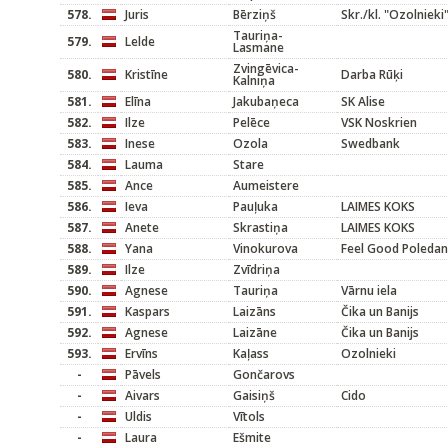
578.
Juris
Bērziņš
Skr./kl. "Ozolnieki
Tauriņa-
579.
Lelde
Lasmane
Zvingēvica-
580.
Kristīne
Darba Rūķi
Kalniņa
581.
Elīna
Jakubaņeca
SK Alise
582.
Ilze
Pelēce
VSK Noskrien
583.
Inese
Ozola
Swedbank
584.
Lauma
Stare
585.
Ance
Aumeistere
586.
Ieva
Pauļuka
LAIMES KOKS
587.
Anete
Skrastiņa
LAIMES KOKS
588.
Yana
Vinokurova
Feel Good Poleda
589.
Ilze
Zvīdriņa
590.
Agnese
Tauriņa
Vārnu iela
591.
Kaspars
Laizāns
Čika un Banijs
592.
Agnese
Laizāne
Čika un Banijs
593.
Ervīns
Kaļass
Ozolnieki
-
Pāvels
Gončarovs
-
Aivars
Gaisiņš
Cido
-
Uldis
Vītols
-
Laura
Ešmite