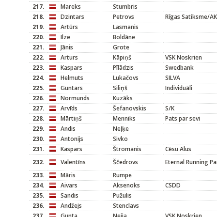
217.
Mareks
Stumbris
218.
Dzintars
Petrovs
Rīgas Satiksme/A
219.
Artūrs
Lasmanis
220.
Ilze
Boldāne
221.
Jānis
Grote
222.
Arturs
Kāpiņš
VSK Noskrien
223.
Kaspars
Pīlādzis
Swedbank
224.
Helmuts
Lukačovs
SILVA
225.
Guntars
Siliņš
Individuāli
226.
Normunds
Kuzāks
227.
Arvīds
Šefanovskis
S/K
228.
Mārtiņš
Menniks
Pats par sevi
229.
Andis
Neļķe
230.
Antonijs
Sivko
231.
Kaspars
Štromanis
Cēsu Alus
232.
Valentīns
Ščedrovs
Eternal Running Pa
233.
Māris
Rumpe
234.
Aivars
Aksenoks
CSDD
235.
Sandis
Pužulis
236.
Andžejs
Stenclavs
237.
Gunta
Neija
VSK Noskrien