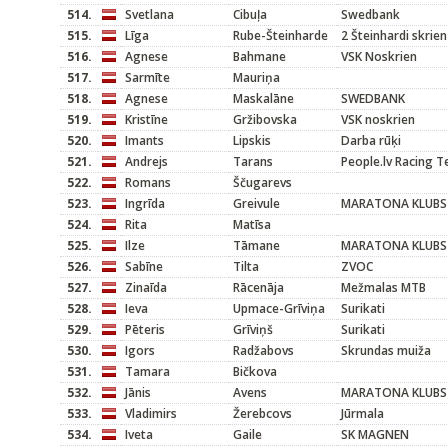
514.
Svetlana
Cibuļa
Swedbank
515.
Līga
Rube-Šteinharde
2 Šteinhardi skrien
516.
Agnese
Bahmane
VSK Noskrien
517.
Sarmīte
Mauriņa
518.
Agnese
Maskalāne
SWEDBANK
519.
Kristīne
Gržibovska
VSK noskrien
520.
Imants
Lipskis
Darba rūķi
521.
Andrejs
Tarans
People.lv Racing 
522.
Romans
Ščugarevs
523.
Ingrīda
Greivule
MARATONA KLUBS
524.
Rita
Matīsa
525.
Ilze
Tāmane
MARATONA KLUBS
526.
Sabīne
Tilta
ZVOC
527.
Zinaīda
Rācenāja
Mežmalas MTB
528.
Ieva
Upmace-Grīviņa
Surikati
529.
Pēteris
Grīviņš
Surikati
530.
Igors
Radžabovs
Skrundas muiža
531.
Tamara
Bičkova
532.
Jānis
Avens
MARATONA KLUBS
533.
Vladimirs
Žerebcovs
Jūrmala
534.
Iveta
Gaile
SK MAGNEN