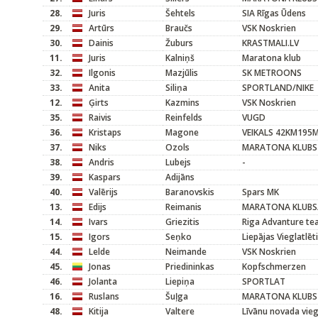
28.
Juris
Šehtels
SIA Rīgas Ūdens
29.
Artūrs
Braučs
VSK Noskrien
30.
Dainis
Žuburs
KRASTMALI.LV
11.
Juris
Kalniņš
Maratona klub
32.
Ilgonis
Mazjūlis
SK METROONS
33.
Anita
Siliņa
SPORTLAND/NIKE
12.
Ģirts
Kazmins
VSK Noskrien
35.
Raivis
Reinfelds
VUGD
36.
Kristaps
Magone
VEIKALS 42KM195
37.
Niks
Ozols
MARATONA KLUBS
38.
Andris
Lubejs
-
39.
Kaspars
Adijāns
40.
Valērijs
Baranovskis
Spars MK
13.
Edijs
Reimanis
MARATONA KLUBS
14.
Ivars
Griezitis
Riga Advanture t
15.
Igors
Seņko
Liepājas Vieglatlēt
44.
Lelde
Neimande
VSK Noskrien
45.
Jonas
Priedininkas
Kopfschmerzen
46.
Jolanta
Liepiņa
SPORTLAT
16.
Ruslans
Šuļga
MARATONA KLUBS
48.
Kitija
Valtere
Līvānu novada vieg