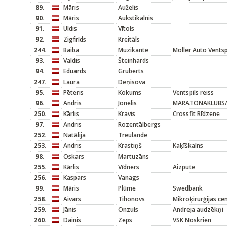
89.
Māris
Auželis
90.
Māris
Aukstikalnis
91.
Uldis
Vītols
92.
Zigfrīds
Kreitāls
244.
Baiba
Muzikante
Moller Auto Ventsp
93.
Valdis
Šteinhards
94.
Eduards
Gruberts
247.
Laura
Deņisova
95.
Pēteris
Kokums
Ventspils reiss
96.
Andris
Jonelis
MARATONAKLUBS
250.
Kārlis
Kravis
Crossfit Rīdzene
97.
Andris
Rozentālbergs
252.
Natālija
Treulande
253.
Andris
Krastiņš
Kaķīškalns
98.
Oskars
Martuzāns
255.
Kārlis
Vīdners
Aizpute
256.
Kaspars
Vanags
99.
Māris
Plūme
Swedbank
258.
Aivars
Tihonovs
Mikroķirurģijas ce
259.
Jānis
Onzuls
Andreja audzēkņi
260.
Dainis
Zeps
VSK Noskrien