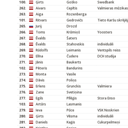
100.
Ģirts
Goško
Swedbank
262.
Aivars
Cepītis
Valmieras mūzikas
263.
Aiga
Rozenberga
101.
Ritvars
Gedrovičs
Tieto Karšu skrējēj
265.
Jurij
Drozd
266.
Toms
Krūmiņš
Yoosters
267.
Ēvalds
Šaters
268.
Ēvalds
Stahovskis
individuāli
269.
Rūdolfs
Leimanis
Ventspils reiss
270.
Elīna
Čudere
DCH studija
271.
Jānis
Baukerts
102.
Pēteris
Bandurins
273.
Monta
Vasile
274.
Dāvis
Poliņs
275.
Erlens
Grunckis
Valmiera
276.
Zane
Svetiņina
277.
Egils
Pīlēģis
Stora Enso
103.
Artūrs
Lasmanis
279.
Ieva
Pūce
VSK Noskrien
280.
Ģirts
Vēsma
individuāli
281.
Daniels
Kaģis
Cukurpelmeņi