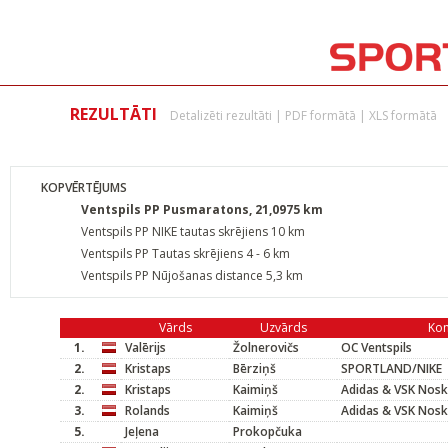
REZULTĀTI
Detalizēti rezultāti
|
PDF formātā
|
XLS formātā
KOPVĒRTĒJUMS
Ventspils PP Pusmaratons, 21,0975 km
Ventspils PP NIKE tautas skrējiens 10 km
Ventspils PP Tautas skrējiens 4 - 6 km
Ventspils PP Nūjošanas distance 5,3 km
Vārds
Uzvārds
Ko
1.
Valērijs
Žolnerovičs
OC Ventspils
2.
Kristaps
Bērziņš
SPORTLAND/NIKE
2.
Kristaps
Kaimiņš
Adidas & VSK Nosk
3.
Rolands
Kaimiņš
Adidas & VSK Nosk
5.
Jeļena
Prokopčuka