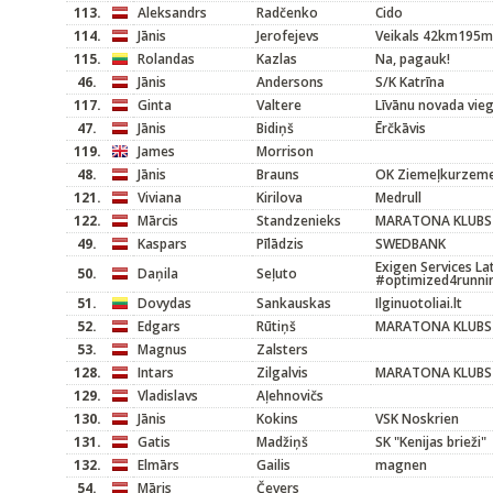
113.
Aleksandrs
Radčenko
Cido
114.
Jānis
Jerofejevs
Veikals 42km195m
115.
Rolandas
Kazlas
Na, pagauk!
46.
Jānis
Andersons
S/K Katrīna
117.
Ginta
Valtere
Līvānu novada vieg
47.
Jānis
Bidiņš
Ērčkāvis
119.
James
Morrison
48.
Jānis
Brauns
OK Ziemeļkurzem
121.
Viviana
Kirilova
Medrull
122.
Mārcis
Standzenieks
MARATONA KLUBS
49.
Kaspars
Pīlādzis
SWEDBANK
Exigen Services La
50.
Daņila
Seļuto
#optimized4runni
51.
Dovydas
Sankauskas
Ilginuotoliai.lt
52.
Edgars
Rūtiņš
MARATONA KLUBS
53.
Magnus
Zalsters
128.
Intars
Zilgalvis
MARATONA KLUBS
129.
Vladislavs
Aļehnovičs
130.
Jānis
Kokins
VSK Noskrien
131.
Gatis
Madžiņš
SK "Kenijas brieži"
132.
Elmārs
Gailis
magnen
54.
Māris
Čevers