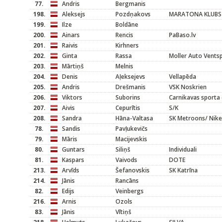
77.
Andris
Bergmanis
198.
Aleksejs
Pozdņakovs
MARATONA KLUBS
199.
Ilze
Boldāne
200.
Ainars
Rencis
PaBaso.lv
201.
Raivis
Kirhners
202.
Ginta
Rassa
Moller Auto Ventsp
203.
Mārtiņš
Melnis
204.
Denis
Aļeksejevs
Vellapēda
205.
Andris
Drešmanis
VSK Noskrien
206.
Viktors
Suborins
Carnikavas sporta 
207.
Aivis
Cepurītis
S/K
208.
Sandra
Hāna-Valtasa
SK Metroons/ Nike
78.
Sandis
Pavļukevičs
79.
Māris
Macijevskis
80.
Guntars
Siliņš
Individuali
81.
Kaspars
Vaivods
DOTE
213.
Arvīds
Šefanovskis
SK Katrīna
214.
Jānis
Rancāns
82.
Edijs
Veinbergs
216.
Arnis
Ozols
83.
Jānis
Vītiņš