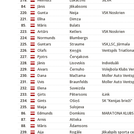
218.
Helmuts
Lukačovs
SILVA
84.
Jānis
Jēkabsons
220.
Gunta
Neija
VSK Noskrien
221.
Elīna
Dimza
85.
Māris
Bulats
223.
Artūrs
Ketlers
VSK Noskrien
224.
Normunds
Blumbergs
225.
Guntars
Straume
VSK,LSC, Jūrmala
226.
Olafs
Ķeņģis
Ventspils Triatlona
227.
Pjotrs
Červjakovs
228.
Jānis
Lisovskis
Individuāli
229.
Aivars
Černuho
Volejbola Klubs Ven
230.
Dana
Mačtama
Moller Auto Ventsp
231.
Uvis
Braunfelds
Moller Auto Ventsp
232.
Elena
Suveizda
233.
Ģirts
Pētersons
iLink
234.
Gints
Ošiņš
SK "Kenijas brieži"
235.
Maija
Sulojeva
86.
Edmunds
Domkins
MARATONA KLUBS
87.
Arnis
Atteka
88.
Māris
Ādamsons
239.
Aija
Rogāle
Jēkabpils sporta c