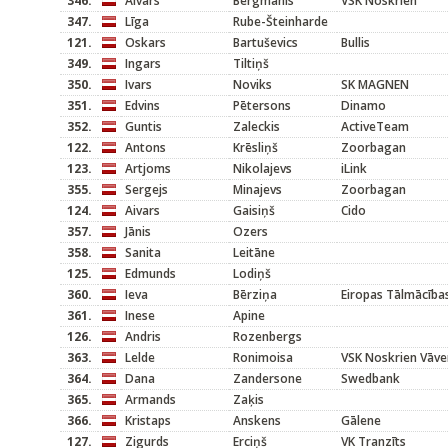
346.
Aivars
Bergmanis
VSK Noskrien
347.
Līga
Rube-Šteinharde
121.
Oskars
Bartuševics
Bullis
349.
Ingars
Tiltiņš
350.
Ivars
Noviks
SK MAGNEN
351.
Edvins
Pētersons
Dinamo
352.
Guntis
Zaleckis
ActiveTeam
122.
Antons
Krēsliņš
Zoorbagan
123.
Artjoms
Nikolajevs
iLink
355.
Sergejs
Minajevs
Zoorbagan
124.
Aivars
Gaisiņš
Cido
357.
Jānis
Ozers
358.
Sanita
Leitāne
125.
Edmunds
Lodiņš
360.
Ieva
Bērziņa
Eiropas Tālmācība
361.
Inese
Apine
126.
Andris
Rozenbergs
363.
Lelde
Ronimoisa
VSK Noskrien Vāve
364.
Dana
Zandersone
Swedbank
365.
Armands
Zaķis
366.
Kristaps
Anskens
Gālene
127.
Zigurds
Erciņš
VK Tranzīts