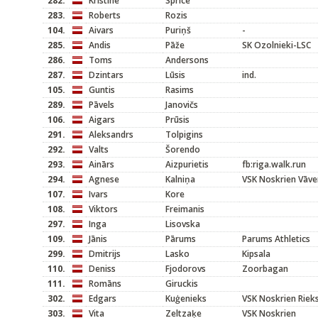
282.
Kristīne
Sprice
283.
Roberts
Rozis
104.
Aivars
Puriņš
-
285.
Andis
Pāže
SK Ozolnieki-LSC
286.
Toms
Andersons
287.
Dzintars
Lūsis
ind.
105.
Guntis
Rasims
289.
Pāvels
Janovičs
106.
Aigars
Prūsis
291.
Aleksandrs
Tolpigins
292.
Valts
Šorendo
293.
Ainārs
Aizpurietis
fb:riga.walk.run
294.
Agnese
Kalniņa
VSK Noskrien Vāve
107.
Ivars
Kore
108.
Viktors
Freimanis
297.
Inga
Lisovska
109.
Jānis
Pārums
Parums Athletics
299.
Dmitrijs
Lasko
Kipsala
110.
Deniss
Fjodorovs
Zoorbagan
111.
Romāns
Giruckis
302.
Edgars
Kuģenieks
VSK Noskrien Rieks
303.
Vita
Zeltzaķe
VSK Noskrien