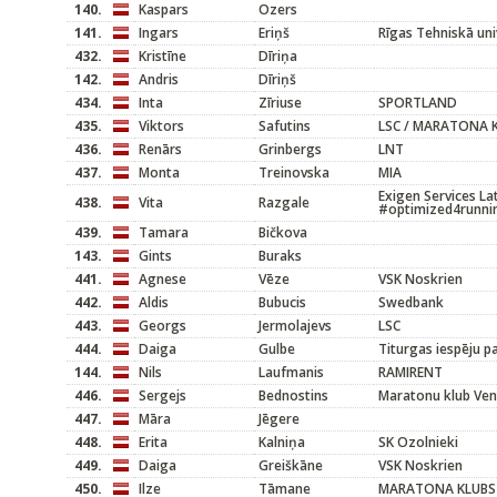
140.
Kaspars
Ozers
141.
Ingars
Eriņš
Rīgas Tehniskā uni
432.
Kristīne
Dīriņa
142.
Andris
Dīriņš
434.
Inta
Zīriuse
SPORTLAND
435.
Viktors
Safutins
LSC / MARATONA 
436.
Renārs
Grinbergs
LNT
437.
Monta
Treinovska
MIA
Exigen Services La
438.
Vita
Razgale
#optimized4runni
439.
Tamara
Bičkova
143.
Gints
Buraks
441.
Agnese
Vēze
VSK Noskrien
442.
Aldis
Bubucis
Swedbank
443.
Georgs
Jermolajevs
LSC
444.
Daiga
Gulbe
Titurgas iespēju p
144.
Nils
Laufmanis
RAMIRENT
446.
Sergejs
Bednostins
Maratonu klub Ven
447.
Māra
Jēgere
448.
Erita
Kalniņa
SK Ozolnieki
449.
Daiga
Greiškāne
VSK Noskrien
450.
Ilze
Tāmane
MARATONA KLUBS