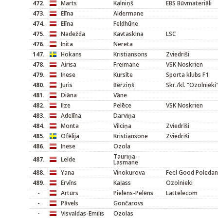
472.
Marts
Kalniņš
EBS Būvmateriāli
473.
Elīna
Aldermane
474.
Elīna
Feldhūne
475.
Nadežda
Kavtaskina
LSC
476.
Inita
Nereta
147.
Hokans
Kristiansons
Zviedriši
478.
Airisa
Freimane
VSK Noskrien
479.
Inese
Kursīte
Sporta klubs F1
480.
Juris
Bērziņš
Skr./kl. "Ozolnieki
481.
Diāna
Vāne
482.
Ilze
Pelēce
VSK Noskrien
483.
Adelīna
Darviņa
484.
Monta
Vilciņa
Zviedrīši
485.
Ofēlija
Kristiansone
Zviedriši
486.
Inese
Ozola
Tauriņa-
487.
Lelde
Lasmane
488.
Yana
Vinokurova
Feel Good Poleda
489.
Ervīns
Kaļass
Ozolnieki
-
Artūrs
Pielēns-Pelēns
Lattelecom
-
Pāvels
Gončarovs
-
Visvaldas-Emilis
Ozolas