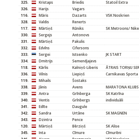
325.
Kristaps
Briedis
Statoil Extra
326.
Harijs
Vagars
116.
Māris
Dazarts
VSK Noskrien
328.
Valdis
Renerts
117.
Mārtiņš
Rūniks
SK Metroons/ Nike
330.
Sergejs
Antonovs
331.
Mārtiņš
Pakulis
332.
Edvīns
Cifersons
333.
Sergei
Istsenko
JK START
334.
Dmitrijs
Semendjajevs
118.
Kārlis
Kalniņš-Liberis
ĀTRAIS TORŅU SER
336.
Vilnis
Liepiņš
Carnikavas Sporta
119.
Mihails
Šostaks
338.
Jānis
Avens
MARATONA KLUBS
339.
Antra
Grīnberga
SK Katrīna
340.
Ventis
Grīnbergs
individuāli
341.
Edīte
Daugule
342.
Sandra
Urtāne
SK MAGNEN
343.
Dzintra
Pence
120.
Mārtiņš
Bērziņš
SK Alise
345.
Inta
Cīmure
Cīmurēni