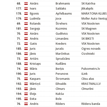
68.
Ainārs
Brahmanis
SK Katrīna
177.
Ivars
Saldaks
Jēkabpils
178.
Ilgonis
Apfelbaums
MARATONA KLUBS
179.
Ludmila
Joce
Moller Auto Ventsp
69.
Rolands
Štrehers
VSK Noskrien
181.
Sergejs
Kuzmins
SK Magnen
70.
Ainārs
Gudēvics
VSK Noskrien
71.
Andris
Limanāns
SK BIKSTI
72.
Gatis
Kveders
VSK Noskrien
185.
Juris
Jurašs
Ogres novads
186.
Jānis
Marčinkus
Ozolnieki
73.
Artūrs
Sprudzāns
188.
Kristaps
Kudlāns
74.
Māris
Berķis
Pulsometrs.lv
190.
Juris
Perunovs
iLink
75.
Kaspars
Štromanis
Cēsu alus
192.
Mārtiņš
Eihvalds
KRASTMALI.LV
193.
Jānis
Cīmurs
Cīmurēni
194.
Elvijs
Kukša
195.
Evita
Bole
76.
Andris
Rēders
Rēderu banda