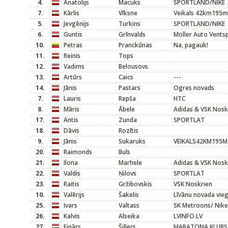
4.
Anatolijs
Macuks
SPORTLAND/NIKE
7.
Kārlis
Vīksne
Veikals 42km195m
5.
Jevgēnijs
Turkins
SPORTLAND/NIKE
6.
Guntis
Grīnvalds
Moller Auto Ventsp
10.
Petras
Pranckūnas
Na, pagauk!
11.
Reinis
Tops
12.
Vadims
Belousovs
13.
Artūrs
Caics
---
14.
Jānis
Pastars
Ogres novads
7.
Lauris
Repša
HTC
8.
Māris
Ābele
Adidas & VSK Nosk
17.
Antis
Zunda
SPORTLAT
18.
Dāvis
Rozītis
9.
Jānis
Sukaruks
VEIKALS42KM195M
20.
Raimonds
Buls
21.
Ilona
Marhele
Adidas & VSK Nosk
22.
Valdis
Ņilovs
SPORTLAT
23.
Raitis
Gržibovskis
VSK Noskrien
10.
Valērijs
Šakelis
Līvānu novada vieg
25.
Ivars
Valtass
SK Metroons/ Nike
26.
Kalvis
Alseika
LVINFO.LV
27.
Einārs
Šillers
MARATONA KLUBS