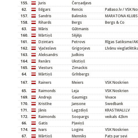
155.
Juris
Čerņadjevs
62.
Edgars
Rencis
PaBaso.lv / VSK No
157.
Sandris
Balinskis
MARATONA KLUBS
158.
Rihards
Bergs
Bergs & Co
63.
Māris
Gūtmanis
160.
Mārtiņš
Sējējs
161.
Dzintars
Petrovs
Rīgas Satiksme/A
162.
Vjačeslavs
Grigorjevs
Līvānu vieglatlētik
163.
Aleksandrs
Judkins
164.
Renārs
Ukstiņš
165.
Viesturs
Zimackis
64.
Mārtiņš
Grīnbergs
167.
Rainers
Meiers
VSK Noskrien
65.
Raimonds
Leja
VSK Noskrien
169.
Andrejs
Gaumigs
Vivace
170.
Kristīne
Jansone
Swedbank
171.
Jānis
Lagzdiņš
KRASTMALI.LV
172.
Raimonds
Soopargs
veikals 42km
66.
Gatis
Pļaviņš
174.
Ivars
Logins
VSK Noskrien
67.
Mārtiņš
Menniks
Pats par sevi