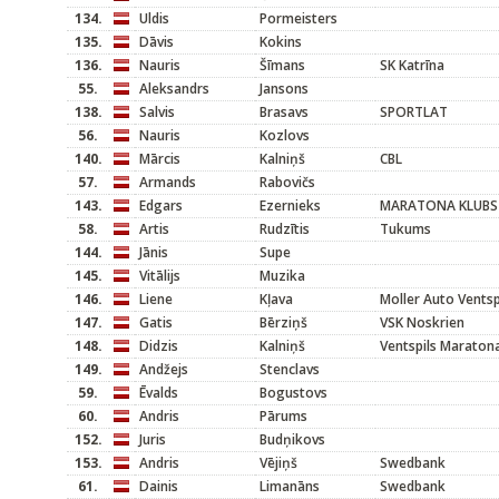
134.
Uldis
Pormeisters
135.
Dāvis
Kokins
136.
Nauris
Šīmans
SK Katrīna
55.
Aleksandrs
Jansons
138.
Salvis
Brasavs
SPORTLAT
56.
Nauris
Kozlovs
140.
Mārcis
Kalniņš
CBL
57.
Armands
Rabovičs
143.
Edgars
Ezernieks
MARATONA KLUBS
58.
Artis
Rudzītis
Tukums
144.
Jānis
Supe
145.
Vitālijs
Muzika
146.
Liene
Kļava
Moller Auto Ventsp
147.
Gatis
Bērziņš
VSK Noskrien
148.
Didzis
Kalniņš
Ventspils Maraton
149.
Andžejs
Stenclavs
59.
Ēvalds
Bogustovs
60.
Andris
Pārums
152.
Juris
Budņikovs
153.
Andris
Vējiņš
Swedbank
61.
Dainis
Limanāns
Swedbank