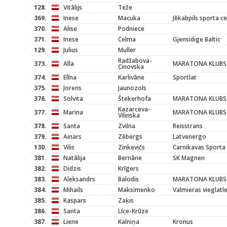
128.
Vitālijs
Teže
369.
Inese
Macuka
Jēkabpils sporta c
370.
Alise
Podniece
371.
Inese
Celma
Gjensidige Baltic
129.
Julius
Muller
Radžabova-
373.
Alla
MARATONA KLUBS
Cinovska
374.
Elīna
Karlivāne
Sportlat
375.
Jorens
Jaunozols
376.
Solvita
Štekerhofa
MARATONA KLUBS
Kazarceva-
377.
Marina
MARATONA KLUBS
Vilinska
378.
Santa
Zvilna
Reisstrans
379.
Ainars
Zēbergs
Latvenergo
130.
Vilis
Zinkevičs
Carnikavas Sporta
381.
Natālija
Bernāne
SK Magnen
382.
Didzis
Krīgers
383.
Aleksandrs
Balodis
MARATONA KLUBS
384.
Mihails
Maksimenko
Valmieras vieglatl
385.
Kaspars
Zaķis
386.
Santa
Līce-Krūze
387.
Liene
Kalniņa
Kronus