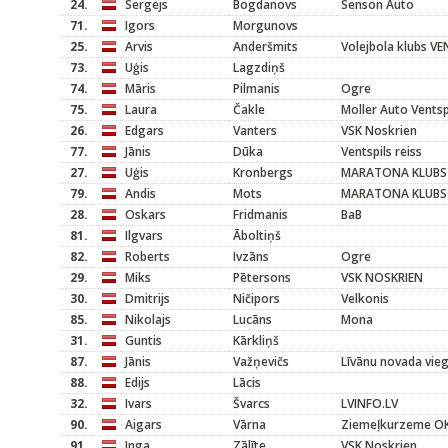
24.
Sergejs
Bogdanovs
Senson Auto
71.
Igors
Morgunovs
25.
Arvis
Anderšmits
Volejbola klubs V
73.
Uģis
Lagzdiņš
74.
Māris
Pilmanis
Ogre
75.
Laura
Čakle
Moller Auto Ventsp
26.
Edgars
Vanters
VSK Noskrien
77.
Jānis
Dūka
Ventspils reiss
27.
Uģis
Kronbergs
MARATONA KLUBS
79.
Andis
Mots
MARATONA KLUBS
28.
Oskars
Fridmanis
BaB
81.
Ilgvars
Āboltiņš
82.
Roberts
Ivzāns
Ogre
29.
Miks
Pētersons
VSK NOSKRIEN
30.
Dmitrijs
Ničipors
Velkonis
85.
Nikolajs
Lucāns
Mona
31.
Guntis
Kārkliņš
87.
Jānis
Važņevičs
Līvānu novada vieg
88.
Edijs
Lācis
32.
Ivars
Švarcs
LVINFO.LV
90.
Aigars
Vārna
Ziemeļkurzeme O
91.
Inga
Zālīte
VSK Noskrien