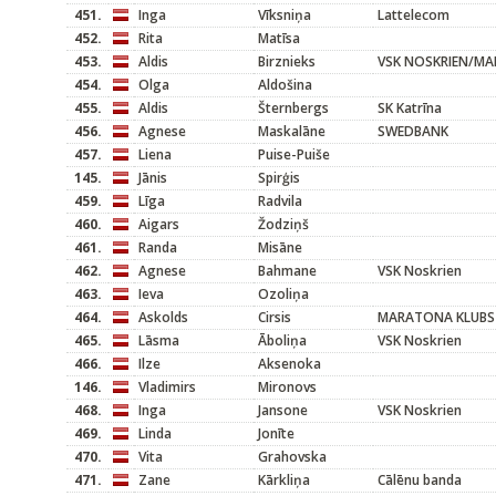
451.
Inga
Vīksniņa
Lattelecom
452.
Rita
Matīsa
453.
Aldis
Birznieks
VSK NOSKRIEN/M
454.
Olga
Aldošina
455.
Aldis
Šternbergs
SK Katrīna
456.
Agnese
Maskalāne
SWEDBANK
457.
Liena
Puise-Puiše
145.
Jānis
Spirģis
459.
Līga
Radvila
460.
Aigars
Žodziņš
461.
Randa
Misāne
462.
Agnese
Bahmane
VSK Noskrien
463.
Ieva
Ozoliņa
464.
Askolds
Cirsis
MARATONA KLUBS
465.
Lāsma
Āboliņa
VSK Noskrien
466.
Ilze
Aksenoka
146.
Vladimirs
Mironovs
468.
Inga
Jansone
VSK Noskrien
469.
Linda
Jonīte
470.
Vita
Grahovska
471.
Zane
Kārkliņa
Cālēnu banda