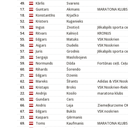
49.
Kārlis
Svarens
17.
Guntars
Akmans
MARATONA KLUBS
18.
Konstantīns
Krjačko
52.
Kristers
Kuģenieks
19.
Ingus
Znotiņš
Jēkabpils sporta c
54.
Ritvars
Kalniņš
KRONUS
55.
Edgars
Matuks
VSK Noskrien
56.
Aigars
Dudelis
VSK Noskrien
57.
Juris
Grodnis
Jēkabpils sporta c
20.
Sergejs
Maslobojevs
59.
Normunds
Dūda
Fortūnas ceļš. Ceļu
60.
Rihards
Šorendo
21.
Edgars
Dzenis
62.
Mareks
Šīrants
Adidas & VSK Nosk
63.
Kristaps
Broks
VSK Noskrien-Riek
22.
Andrijs
Kosilo
maratona klubs
65.
Gundars
Cers
66.
Andris
Leja
Ziemeļkurzeme O
67.
Edgars
Bukšs
VSK noskrien
23.
Kaspars
Ģērmanis
69.
Toms
Kaufmanis
MARATONA KLUBS