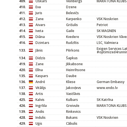
409.
Oskars
Veinbergs
MARATONA KLUBS
410.
Eva
Dzene
411.
Juris
Belevičs
412.
Zane
Karpenko
VSK Noskrien
413.
Aivars
Grišulis
Petriot
414.
Iveta
Gaile
SK MAGNEN
415.
Diāna
Kvedere
VSK Noskrien Vāve
416.
Dzintars
Rudzītis
LSC, Valmiera
Exigen Services La
133.
Jānis
Pērkons
#optimized4runni
134.
Didzis
Šapkus
419.
Zane
Jēkabsone
420.
Elīna
Heinrihsone
135.
Kaspars
Daube
136.
André
Kliese
German Embassy
137.
Vitālijs
Jakovļevs
www.endo.lv
138.
Artis
Vastlāvis
425.
Kalvis
Kulbars
SK Katrīna
426.
Ingrīda
Greivule
MARATONA KLUBS
139.
Andis
Rinkevics
428.
Indulis
Bukans
VSK Noskrien
429.
Uģis
Cābulis