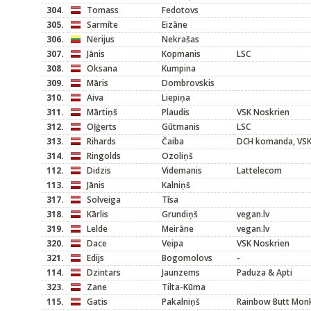
304.
Tomass
Fedotovs
305.
Sarmīte
Eizāne
306.
Nerijus
Nekrašas
307.
Jānis
Kopmanis
LSC
308.
Oksana
Kumpina
309.
Māris
Dombrovskis
310.
Aiva
Liepiņa
311.
Mārtiņš
Plaudis
VSK Noskrien
312.
Oļģerts
Gūtmanis
LSC
313.
Rihards
Čaiba
DCH komanda, VSK 
314.
Ringolds
Ozoliņš
112.
Didzis
Videmanis
Lattelecom
113.
Jānis
Kalniņš
317.
Solveiga
Tīsa
318.
Kārlis
Grundiņš
vegan.lv
319.
Lelde
Meirāne
vegan.lv
320.
Dace
Veipa
VSK Noskrien
321.
Edijs
Bogomolovs
-
114.
Dzintars
Jaunzems
Paduza & Apti
323.
Zane
Tilta-Kūma
115.
Gatis
Pakalniņš
Rainbow Butt Mon