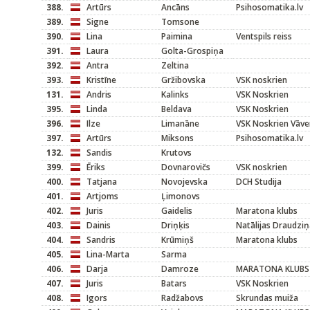
388.
Artūrs
Ancāns
Psihosomatika.lv
389.
Signe
Tomsone
390.
Lina
Paimina
Ventspils reiss
391.
Laura
Golta-Grospiņa
392.
Antra
Zeltina
393.
Kristīne
Gržibovska
VSK noskrien
131.
Andris
Kalinks
VSK Noskrien
395.
Linda
Beldava
VSK Noskrien
396.
Ilze
Limanāne
VSK Noskrien Vāve
397.
Artūrs
Miksons
Psihosomatika.lv
132.
Sandis
Krutovs
399.
Ēriks
Dovnarovičs
VSK noskrien
400.
Tatjana
Novojevska
DCH Studija
401.
Artjoms
Ļimonovs
402.
Juris
Gaidelis
Maratona klubs
403.
Dainis
Driņķis
Natālijas Draudziņ
404.
Sandris
Krūmiņš
Maratona klubs
405.
Lina-Marta
Sarma
406.
Darja
Damroze
MARATONA KLUBS
407.
Juris
Batars
VSK Noskrien
408.
Igors
Radžabovs
Skrundas muiža