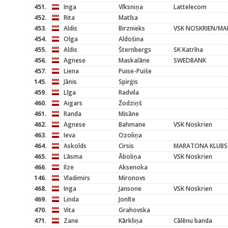
451.
Inga
Vīksniņa
Lattelecom
452.
Rita
Matīsa
453.
Aldis
Birznieks
VSK NOSKRIEN/M
454.
Olga
Aldošina
455.
Aldis
Šternbergs
SK Katrīna
456.
Agnese
Maskalāne
SWEDBANK
457.
Liena
Puise-Puiše
145.
Jānis
Spirģis
459.
Līga
Radvila
460.
Aigars
Žodziņš
461.
Randa
Misāne
462.
Agnese
Bahmane
VSK Noskrien
463.
Ieva
Ozoliņa
464.
Askolds
Cirsis
MARATONA KLUBS
465.
Lāsma
Āboliņa
VSK Noskrien
466.
Ilze
Aksenoka
146.
Vladimirs
Mironovs
468.
Inga
Jansone
VSK Noskrien
469.
Linda
Jonīte
470.
Vita
Grahovska
471.
Zane
Kārkliņa
Cālēnu banda