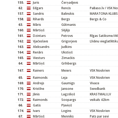
155.
Juris
Čerņadjevs
62.
Edgars
Rencis
PaBaso.lv / VSK No
157.
Sandris
Balinskis
MARATONA KLUBS
158.
Rihards
Bergs
Bergs & Co
63.
Māris
Gūtmanis
160.
Mārtiņš
Sējējs
161.
Dzintars
Petrovs
Rīgas Satiksme/A
162.
Vjačeslavs
Grigorjevs
Līvānu vieglatlētik
163.
Aleksandrs
Judkins
164.
Renārs
Ukstiņš
165.
Viesturs
Zimackis
64.
Mārtiņš
Grīnbergs
167.
Rainers
Meiers
VSK Noskrien
65.
Raimonds
Leja
VSK Noskrien
169.
Andrejs
Gaumigs
Vivace
170.
Kristīne
Jansone
Swedbank
171.
Jānis
Lagzdiņš
KRASTMALI.LV
172.
Raimonds
Soopargs
veikals 42km
66.
Gatis
Pļaviņš
174.
Ivars
Logins
VSK Noskrien
67.
Mārtiņš
Menniks
Pats par sevi