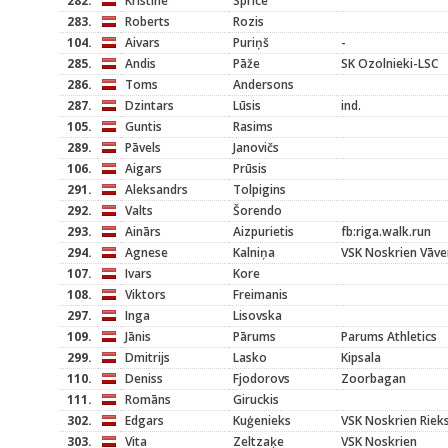
282.
Kristīne
Sprice
283.
Roberts
Rozis
104.
Aivars
Puriņš
-
285.
Andis
Pāže
SK Ozolnieki-LSC
286.
Toms
Andersons
287.
Dzintars
Lūsis
ind.
105.
Guntis
Rasims
289.
Pāvels
Janovičs
106.
Aigars
Prūsis
291.
Aleksandrs
Tolpigins
292.
Valts
Šorendo
293.
Ainārs
Aizpurietis
fb:riga.walk.run
294.
Agnese
Kalniņa
VSK Noskrien Vāve
107.
Ivars
Kore
108.
Viktors
Freimanis
297.
Inga
Lisovska
109.
Jānis
Pārums
Parums Athletics
299.
Dmitrijs
Lasko
Kipsala
110.
Deniss
Fjodorovs
Zoorbagan
111.
Romāns
Giruckis
302.
Edgars
Kuģenieks
VSK Noskrien Rieks
303.
Vita
Zeltzaķe
VSK Noskrien