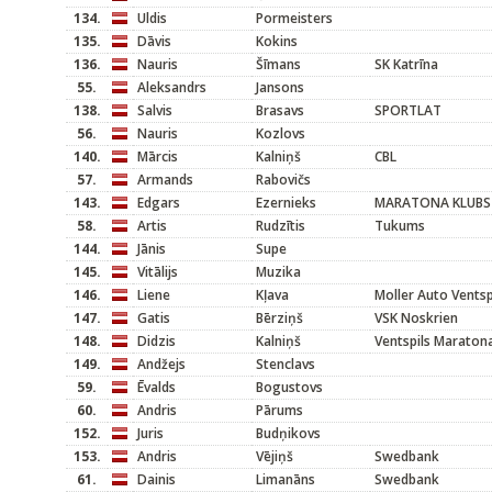
134.
Uldis
Pormeisters
135.
Dāvis
Kokins
136.
Nauris
Šīmans
SK Katrīna
55.
Aleksandrs
Jansons
138.
Salvis
Brasavs
SPORTLAT
56.
Nauris
Kozlovs
140.
Mārcis
Kalniņš
CBL
57.
Armands
Rabovičs
143.
Edgars
Ezernieks
MARATONA KLUBS
58.
Artis
Rudzītis
Tukums
144.
Jānis
Supe
145.
Vitālijs
Muzika
146.
Liene
Kļava
Moller Auto Ventsp
147.
Gatis
Bērziņš
VSK Noskrien
148.
Didzis
Kalniņš
Ventspils Maraton
149.
Andžejs
Stenclavs
59.
Ēvalds
Bogustovs
60.
Andris
Pārums
152.
Juris
Budņikovs
153.
Andris
Vējiņš
Swedbank
61.
Dainis
Limanāns
Swedbank