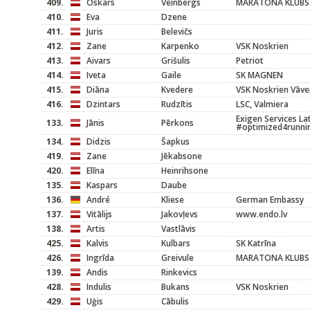
409.
Oskars
Veinbergs
MARATONA KLUBS
410.
Eva
Dzene
411.
Juris
Belevičs
412.
Zane
Karpenko
VSK Noskrien
413.
Aivars
Grišulis
Petriot
414.
Iveta
Gaile
SK MAGNEN
415.
Diāna
Kvedere
VSK Noskrien Vāve
416.
Dzintars
Rudzītis
LSC, Valmiera
Exigen Services La
133.
Jānis
Pērkons
#optimized4runni
134.
Didzis
Šapkus
419.
Zane
Jēkabsone
420.
Elīna
Heinrihsone
135.
Kaspars
Daube
136.
André
Kliese
German Embassy
137.
Vitālijs
Jakovļevs
www.endo.lv
138.
Artis
Vastlāvis
425.
Kalvis
Kulbars
SK Katrīna
426.
Ingrīda
Greivule
MARATONA KLUBS
139.
Andis
Rinkevics
428.
Indulis
Bukans
VSK Noskrien
429.
Uģis
Cābulis