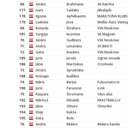
68.
Ainārs
Brahmanis
SK Katrīna
177.
Ivars
Saldaks
Jēkabpils
178.
Ilgonis
Apfelbaums
MARATONA KLUBS
179.
Ludmila
Joce
Moller Auto Ventsp
69.
Rolands
Štrehers
VSK Noskrien
181.
Sergejs
Kuzmins
SK Magnen
70.
Ainārs
Gudēvics
VSK Noskrien
71.
Andris
Limanāns
SK BIKSTI
72.
Gatis
Kveders
VSK Noskrien
185.
Juris
Jurašs
Ogres novads
186.
Jānis
Marčinkus
Ozolnieki
73.
Artūrs
Sprudzāns
188.
Kristaps
Kudlāns
74.
Māris
Berķis
Pulsometrs.lv
190.
Juris
Perunovs
iLink
75.
Kaspars
Štromanis
Cēsu alus
192.
Mārtiņš
Eihvalds
KRASTMALI.LV
193.
Jānis
Cīmurs
Cīmurēni
194.
Elvijs
Kukša
195.
Evita
Bole
76.
Andris
Rēders
Rēderu banda