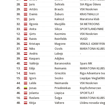
28.
Juris
Šehtels
SIA Rīgas Ūdens
29.
Artūrs
Braučs
VSK Noskrien
30.
Dainis
Žuburs
KRASTMALI.LV
11.
Juris
Kalniņš
Maratona klub
32.
Ilgonis
Mazjūlis
SK METROONS
33.
Anita
Siliņa
SPORTLAND/NIKE
12.
Ģirts
Kazmins
VSK Noskrien
35.
Raivis
Reinfelds
VUGD
36.
Kristaps
Magone
VEIKALS 42KM195
37.
Niks
Ozols
MARATONA KLUBS
38.
Andris
Lubejs
-
39.
Kaspars
Adijāns
40.
Valērijs
Baranovskis
Spars MK
13.
Edijs
Reimanis
MARATONA KLUBS
14.
Ivars
Griezitis
Riga Advanture t
15.
Igors
Seņko
Liepājas Vieglatlēt
44.
Lelde
Neimande
VSK Noskrien
45.
Jonas
Priedininkas
Kopfschmerzen
46.
Jolanta
Liepiņa
SPORTLAT
16.
Ruslans
Šuļga
MARATONA KLUBS
48.
Kitija
Valtere
Līvānu novada vieg