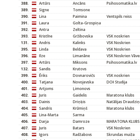
388.
Artūrs
Ancāns
Psihosomatika.lv
389.
Signe
Tomsone
390.
Lina
Paimina
Ventspils reiss
391.
Laura
Golta-Grospiņa
392.
Antra
Zeltina
393.
Kristīne
Gržibovska
VSK noskrien
131.
Andris
Kalinks
VSK Noskrien
395.
Linda
Beldava
VSK Noskrien
396.
Ilze
Limanāne
VSK Noskrien Vāve
397.
Artūrs
Miksons
Psihosomatika.lv
132.
Sandis
Krutovs
399.
Ēriks
Dovnarovičs
VSK noskrien
400.
Tatjana
Novojevska
DCH Studija
401.
Artjoms
Ļimonovs
402.
Juris
Gaidelis
Maratona klubs
403.
Dainis
Driņķis
Natālijas Draudziņ
404.
Sandris
Krūmiņš
Maratona klubs
405.
Lina-Marta
Sarma
406.
Darja
Damroze
MARATONA KLUBS
407.
Juris
Batars
VSK Noskrien
408.
Igors
Radžabovs
Skrundas muiža