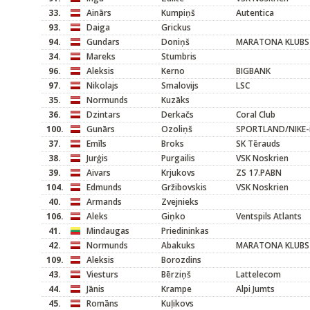
33.
Ainārs
Kumpiņš
Autentica
93.
Daiga
Grickus
94.
Gundars
Doniņš
MARATONA KLUBS
34.
Mareks
Stumbris
96.
Aleksis
Kerno
BIGBANK
97.
Nikolajs
Smalovijs
LSC
35.
Normunds
Kuzāks
36.
Dzintars
Derkačs
Coral Club
100.
Gunārs
Ozoliņš
SPORTLAND/NIKE-in
37.
Emīls
Broks
SK Tērauds
38.
Jurģis
Purgailis
VSK Noskrien
39.
Aivars
Krjukovs
ZS 17.PABN
104.
Edmunds
Gržibovskis
VSK Noskrien
40.
Armands
Zvejnieks
106.
Aleks
Giņko
Ventspils Atlants
41.
Mindaugas
Priedininkas
42.
Normunds
Abakuks
MARATONA KLUBS
109.
Aleksis
Borozdins
43.
Viesturs
Bērziņš
Lattelecom
44.
Jānis
Krampe
Alpi Jumts
45.
Romāns
Kuļikovs