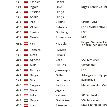
140.
Kaspars
Ozers
141.
Ingars
Eriņš
Rīgas Tehniskā uni
432.
Kristīne
Dīriņa
142.
Andris
Dīriņš
434.
Inta
Zīriuse
SPORTLAND
435.
Viktors
Safutins
LSC / MARATONA 
436.
Renārs
Grinbergs
LNT
437.
Monta
Treinovska
MIA
Exigen Services La
438.
Vita
Razgale
#optimized4runni
439.
Tamara
Bičkova
143.
Gints
Buraks
441.
Agnese
Vēze
VSK Noskrien
442.
Aldis
Bubucis
Swedbank
443.
Georgs
Jermolajevs
LSC
444.
Daiga
Gulbe
Titurgas iespēju p
144.
Nils
Laufmanis
RAMIRENT
446.
Sergejs
Bednostins
Maratonu klub Ven
447.
Māra
Jēgere
448.
Erita
Kalniņa
SK Ozolnieki
449.
Daiga
Greiškāne
VSK Noskrien
450.
Ilze
Tāmane
MARATONA KLUBS