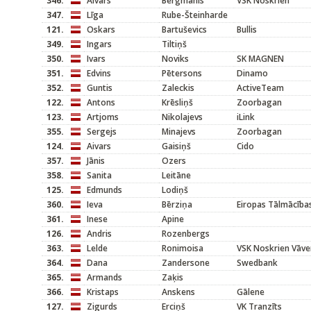
346.
Aivars
Bergmanis
VSK Noskrien
347.
Līga
Rube-Šteinharde
121.
Oskars
Bartuševics
Bullis
349.
Ingars
Tiltiņš
350.
Ivars
Noviks
SK MAGNEN
351.
Edvins
Pētersons
Dinamo
352.
Guntis
Zaleckis
ActiveTeam
122.
Antons
Krēsliņš
Zoorbagan
123.
Artjoms
Nikolajevs
iLink
355.
Sergejs
Minajevs
Zoorbagan
124.
Aivars
Gaisiņš
Cido
357.
Jānis
Ozers
358.
Sanita
Leitāne
125.
Edmunds
Lodiņš
360.
Ieva
Bērziņa
Eiropas Tālmācība
361.
Inese
Apine
126.
Andris
Rozenbergs
363.
Lelde
Ronimoisa
VSK Noskrien Vāve
364.
Dana
Zandersone
Swedbank
365.
Armands
Zaķis
366.
Kristaps
Anskens
Gālene
127.
Zigurds
Erciņš
VK Tranzīts