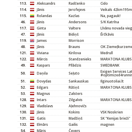
113.
Aleksandrs
Radčenko
Cido
114.
Jānis
Jerofejevs
Veikals 42km195m
115.
Rolandas
Kazlas
Na, pagauk!
46.
Jānis
Andersons
S/K Katrīna
117.
Ginta
Valtere
Līvānu novada vieg
47.
Jānis
Bidiņš
Ērčkāvis
119.
James
Morrison
48.
Jānis
Brauns
OK Ziemeļkurzem
121.
Viviana
Kirilova
Medrull
122.
Mārcis
Standzenieks
MARATONA KLUBS
49.
Kaspars
Pīlādzis
SWEDBANK
Exigen Services La
50.
Daņila
Seļuto
#optimized4runni
51.
Dovydas
Sankauskas
Ilginuotoliai.lt
52.
Edgars
Rūtiņš
MARATONA KLUBS
53.
Magnus
Zalsters
128.
Intars
Zilgalvis
MARATONA KLUBS
129.
Vladislavs
Aļehnovičs
130.
Jānis
Kokins
VSK Noskrien
131.
Gatis
Madžiņš
SK "Kenijas brieži"
132.
Elmārs
Gailis
magnen
54.
Māris
Čevers