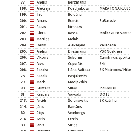
77.
Andris
Bergmanis
198.
Aleksejs
Pozdņakovs
MARATONA KLUBS
199.
Ilze
Boldāne
200.
Ainars
Rencis
PaBaso.lv
201.
Raivis
Kirhners
202.
Ginta
Rassa
Moller Auto Ventsp
203.
Mārtiņš
Melnis
204.
Denis
Aļeksejevs
Vellapēda
205.
Andris
Drešmanis
VSK Noskrien
206.
Viktors
Suborins
Carnikavas sporta 
207.
Aivis
Cepurītis
S/K
208.
Sandra
Hāna-Valtasa
SK Metroons/ Nike
78.
Sandis
Pavļukevičs
79.
Māris
Macijevskis
80.
Guntars
Siliņš
Individuali
81.
Kaspars
Vaivods
DOTE
213.
Arvīds
Šefanovskis
SK Katrīna
214.
Jānis
Rancāns
82.
Edijs
Veinbergs
216.
Arnis
Ozols
83.
Jānis
Vītiņš