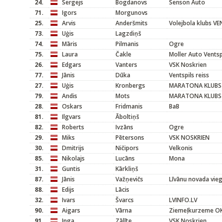
24.
Sergejs
Bogdanovs
Senson Auto
71.
Igors
Morgunovs
25.
Arvis
Anderšmits
Volejbola klubs V
73.
Uģis
Lagzdiņš
74.
Māris
Pilmanis
Ogre
75.
Laura
Čakle
Moller Auto Ventsp
26.
Edgars
Vanters
VSK Noskrien
77.
Jānis
Dūka
Ventspils reiss
27.
Uģis
Kronbergs
MARATONA KLUBS
79.
Andis
Mots
MARATONA KLUBS
28.
Oskars
Fridmanis
BaB
81.
Ilgvars
Āboltiņš
82.
Roberts
Ivzāns
Ogre
29.
Miks
Pētersons
VSK NOSKRIEN
30.
Dmitrijs
Ničipors
Velkonis
85.
Nikolajs
Lucāns
Mona
31.
Guntis
Kārkliņš
87.
Jānis
Važņevičs
Līvānu novada vieg
88.
Edijs
Lācis
32.
Ivars
Švarcs
LVINFO.LV
90.
Aigars
Vārna
Ziemeļkurzeme O
91.
Inga
Zālīte
VSK Noskrien