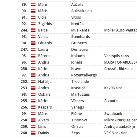
89.
Māris
Auželis
90.
Māris
Aukstikalnis
91.
Uldis
Vītols
92.
Zigfrīds
Kreitāls
244.
Baiba
Muzikante
Moller Auto Ventsp
93.
Valdis
Šteinhards
94.
Eduards
Gruberts
247.
Laura
Deņisova
95.
Pēteris
Kokums
Ventspils reiss
96.
Andris
Jonelis
MARATONAKLUBS
250.
Kārlis
Kravis
Crossfit Rīdzene
97.
Andris
Rozentālbergs
252.
Natālija
Treulande
253.
Andris
Krastiņš
Kaķīškalns
98.
Oskars
Martuzāns
255.
Kārlis
Vīdners
Aizpute
256.
Kaspars
Vanags
99.
Māris
Plūme
Swedbank
258.
Aivars
Tihonovs
Mikroķirurģijas ce
259.
Jānis
Onzuls
Andreja audzēkņi
260.
Dainis
Zeps
VSK Noskrien