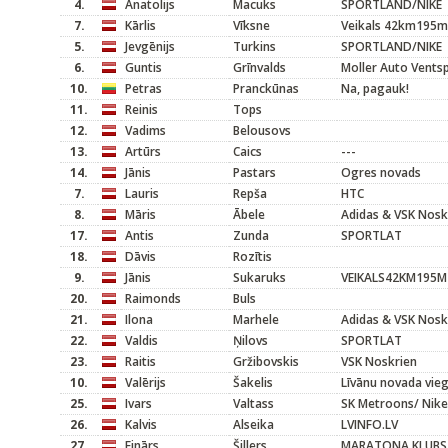
4.
Anatolijs
Macuks
SPORTLAND/NIKE
7.
Kārlis
Vīksne
Veikals 42km195m
5.
Jevgēnijs
Turkins
SPORTLAND/NIKE
6.
Guntis
Grīnvalds
Moller Auto Ventsp
10.
Petras
Pranckūnas
Na, pagauk!
11.
Reinis
Tops
12.
Vadims
Belousovs
13.
Artūrs
Caics
---
14.
Jānis
Pastars
Ogres novads
7.
Lauris
Repša
HTC
8.
Māris
Ābele
Adidas & VSK Nosk
17.
Antis
Zunda
SPORTLAT
18.
Dāvis
Rozītis
9.
Jānis
Sukaruks
VEIKALS42KM195M
20.
Raimonds
Buls
21.
Ilona
Marhele
Adidas & VSK Nosk
22.
Valdis
Ņilovs
SPORTLAT
23.
Raitis
Gržibovskis
VSK Noskrien
10.
Valērijs
Šakelis
Līvānu novada vieg
25.
Ivars
Valtass
SK Metroons/ Nike
26.
Kalvis
Alseika
LVINFO.LV
27.
Einārs
Šillers
MARATONA KLUBS