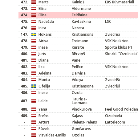
472.
Marts
Kalniņš
EBS Būvmateriāli
473.
Elīna
Aldermane
474.
Elīna
Feldhūne
475.
Nadežda
Kavtaskina
LSC
476.
Inita
Nereta
147.
Hokans
Kristiansons
Zviedriši
478.
Airisa
Freimane
VSK Noskrien
479.
Inese
Kursīte
Sporta klubs F1
480.
Juris
Bērziņš
Skr./kl. "Ozolnieki
481.
Diāna
Vāne
482.
Ilze
Pelēce
VSK Noskrien
483.
Adelīna
Darviņa
484.
Monta
Vilciņa
Zviedrīši
485.
Ofēlija
Kristiansone
Zviedriši
486.
Inese
Ozola
Tauriņa-
487.
Lelde
Lasmane
488.
Yana
Vinokurova
Feel Good Poleda
489.
Ervīns
Kaļass
Ozolnieki
-
Artūrs
Pielēns-Pelēns
Lattelecom
-
Pāvels
Gončarovs
-
Visvaldas-Emilis
Ozolas