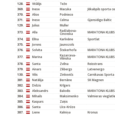
128.
Vitālijs
Teže
369.
Inese
Macuka
Jēkabpils sporta c
370.
Alise
Podniece
371.
Inese
Celma
Gjensidige Baltic
129.
Julius
Muller
Radžabova-
373.
Alla
MARATONA KLUBS
Cinovska
374.
Elīna
Karlivāne
Sportlat
375.
Jorens
Jaunozols
376.
Solvita
Štekerhofa
MARATONA KLUBS
Kazarceva-
377.
Marina
MARATONA KLUBS
Vilinska
378.
Santa
Zvilna
Reisstrans
379.
Ainars
Zēbergs
Latvenergo
130.
Vilis
Zinkevičs
Carnikavas Sporta
381.
Natālija
Bernāne
SK Magnen
382.
Didzis
Krīgers
383.
Aleksandrs
Balodis
MARATONA KLUBS
384.
Mihails
Maksimenko
Valmieras vieglatl
385.
Kaspars
Zaķis
386.
Santa
Līce-Krūze
387.
Liene
Kalniņa
Kronus