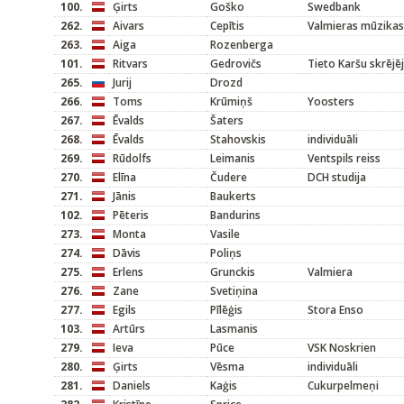
100.
Ģirts
Goško
Swedbank
262.
Aivars
Cepītis
Valmieras mūzikas
263.
Aiga
Rozenberga
101.
Ritvars
Gedrovičs
Tieto Karšu skrējēj
265.
Jurij
Drozd
266.
Toms
Krūmiņš
Yoosters
267.
Ēvalds
Šaters
268.
Ēvalds
Stahovskis
individuāli
269.
Rūdolfs
Leimanis
Ventspils reiss
270.
Elīna
Čudere
DCH studija
271.
Jānis
Baukerts
102.
Pēteris
Bandurins
273.
Monta
Vasile
274.
Dāvis
Poliņs
275.
Erlens
Grunckis
Valmiera
276.
Zane
Svetiņina
277.
Egils
Pīlēģis
Stora Enso
103.
Artūrs
Lasmanis
279.
Ieva
Pūce
VSK Noskrien
280.
Ģirts
Vēsma
individuāli
281.
Daniels
Kaģis
Cukurpelmeņi