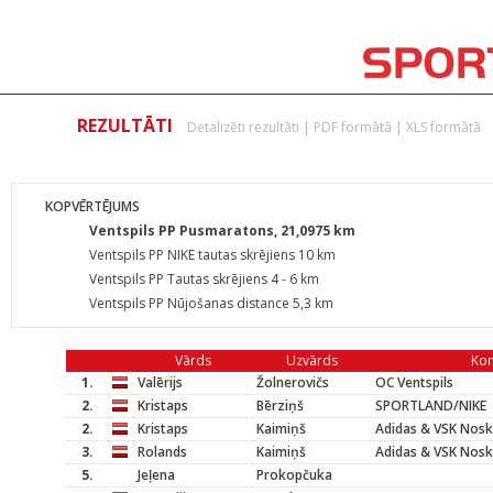
REZULTĀTI
Detalizēti rezultāti
|
PDF formātā
|
XLS formātā
KOPVĒRTĒJUMS
Ventspils PP Pusmaratons, 21,0975 km
Ventspils PP NIKE tautas skrējiens 10 km
Ventspils PP Tautas skrējiens 4 - 6 km
Ventspils PP Nūjošanas distance 5,3 km
Vārds
Uzvārds
Ko
1.
Valērijs
Žolnerovičs
OC Ventspils
2.
Kristaps
Bērziņš
SPORTLAND/NIKE
2.
Kristaps
Kaimiņš
Adidas & VSK Nosk
3.
Rolands
Kaimiņš
Adidas & VSK Nosk
5.
Jeļena
Prokopčuka