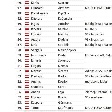
49.
Kārlis
Svarens
17.
Guntars
Akmans
MARATONA KLUBS
18.
Konstantīns
Krjačko
52.
Kristers
Kuģenieks
19.
Ingus
Znotiņš
Jēkabpils sporta c
54.
Ritvars
Kalniņš
KRONUS
55.
Edgars
Matuks
VSK Noskrien
56.
Aigars
Dudelis
VSK Noskrien
57.
Juris
Grodnis
Jēkabpils sporta c
20.
Sergejs
Maslobojevs
59.
Normunds
Dūda
Fortūnas ceļš. Ceļu
60.
Rihards
Šorendo
21.
Edgars
Dzenis
62.
Mareks
Šīrants
Adidas & VSK Nosk
63.
Kristaps
Broks
VSK Noskrien-Riek
22.
Andrijs
Kosilo
maratona klubs
65.
Gundars
Cers
66.
Andris
Leja
Ziemeļkurzeme O
67.
Edgars
Bukšs
VSK noskrien
23.
Kaspars
Ģērmanis
69.
Toms
Kaufmanis
MARATONA KLUBS