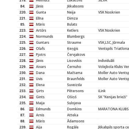
218.
Helmuts
Lukačovs
SILVA
84.
Jānis
Jēkabsons
220.
Gunta
Neija
VSK Noskrien
221.
Elīna
Dimza
85.
Māris
Bulats
223.
Artūrs
Ketlers
VSK Noskrien
224.
Normunds
Blumbergs
225.
Guntars
Straume
VSK,LSC, Jūrmala
226.
Olafs
Ķeņģis
Ventspils Triatlona
227.
Pjotrs
Červjakovs
228.
Jānis
Lisovskis
Individuāli
229.
Aivars
Černuho
Volejbola Klubs Ven
230.
Dana
Mačtama
Moller Auto Ventsp
231.
Uvis
Braunfelds
Moller Auto Ventsp
232.
Elena
Suveizda
233.
Ģirts
Pētersons
iLink
234.
Gints
Ošiņš
SK "Kenijas brieži"
235.
Maija
Sulojeva
86.
Edmunds
Domkins
MARATONA KLUBS
87.
Arnis
Atteka
88.
Māris
Ādamsons
239.
Aija
Rogāle
Jēkabpils sporta c