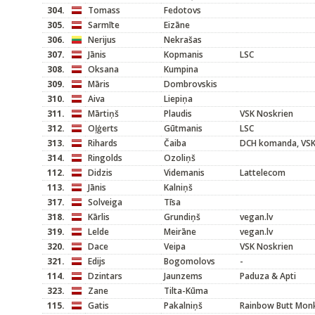
304.
Tomass
Fedotovs
305.
Sarmīte
Eizāne
306.
Nerijus
Nekrašas
307.
Jānis
Kopmanis
LSC
308.
Oksana
Kumpina
309.
Māris
Dombrovskis
310.
Aiva
Liepiņa
311.
Mārtiņš
Plaudis
VSK Noskrien
312.
Oļģerts
Gūtmanis
LSC
313.
Rihards
Čaiba
DCH komanda, VSK 
314.
Ringolds
Ozoliņš
112.
Didzis
Videmanis
Lattelecom
113.
Jānis
Kalniņš
317.
Solveiga
Tīsa
318.
Kārlis
Grundiņš
vegan.lv
319.
Lelde
Meirāne
vegan.lv
320.
Dace
Veipa
VSK Noskrien
321.
Edijs
Bogomolovs
-
114.
Dzintars
Jaunzems
Paduza & Apti
323.
Zane
Tilta-Kūma
115.
Gatis
Pakalniņš
Rainbow Butt Mon