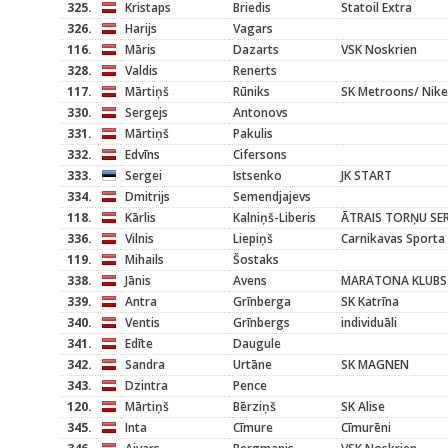
325.
Kristaps
Briedis
Statoil Extra
326.
Harijs
Vagars
116.
Māris
Dazarts
VSK Noskrien
328.
Valdis
Renerts
117.
Mārtiņš
Rūniks
SK Metroons/ Nike
330.
Sergejs
Antonovs
331.
Mārtiņš
Pakulis
332.
Edvīns
Cifersons
333.
Sergei
Istsenko
JK START
334.
Dmitrijs
Semendjajevs
118.
Kārlis
Kalniņš-Liberis
ĀTRAIS TORŅU SER
336.
Vilnis
Liepiņš
Carnikavas Sporta
119.
Mihails
Šostaks
338.
Jānis
Avens
MARATONA KLUBS
339.
Antra
Grīnberga
SK Katrīna
340.
Ventis
Grīnbergs
individuāli
341.
Edīte
Daugule
342.
Sandra
Urtāne
SK MAGNEN
343.
Dzintra
Pence
120.
Mārtiņš
Bērziņš
SK Alise
345.
Inta
Cīmure
Cīmurēni