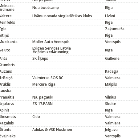
Melnace-
Noa bootcamp
Rīga
Erdmane
Valtere
Līvānu novada vieglatlētikas klubs
Līvāni
Reinfelds
Rīga
Egle
Zaķumuiža
Vītiņš
Riga
Muzikante
Moller Auto Ventspils
Ventspils
Exigen Services Latvia
Seļuto
Rīga
#optimized4running
Ančs
SK Šķēps
Gulbene
Stumbris
Auzāns
Kadaga
Trēziņš
Valmieras SOS BC
Valmiera
Krūklis
Mercure Riga
Mālpils
Lauska
Pranaitis
Na, pagauk!
Vilnius
Krjukovs
ZS 17.PABN
Skulte
Apinis
Rīga
Kliesmets
Cido
Valmiera
Ragainis
Valmiera
Šīrants
Adidas & VSK Noskrien
Jelgava
Zvejnieks
Ventspils