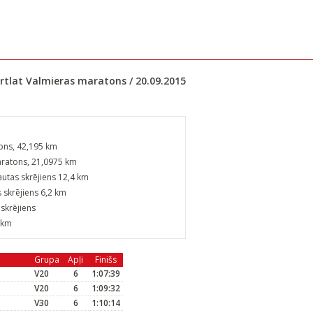
rtlat Valmieras maratons / 20.09.2015
ons, 42,195 km
aratons, 21,0975 km
autas skrējiens 12,4 km
 skrējiens 6,2 km
skrējiens
5km
Grupa
Apļi
Finišs
V20
6
1:07:39
V20
6
1:09:32
V30
6
1:10:14