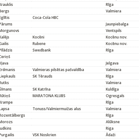
Krauklis
Rīga
Bergs
Valmiera
Eglītis
Coca-Cola HBC
Pārums
Jaunpiebalga
Morgunovs
Ventspils
Kalējs
Kocēni
Kocēnu nov.
Gailis
Rubene
Kocēnu nov.
Pīlādzis
Swedbank
Rīga
Ceriņš
Kļava
Jelgava
Erdmanis
Valmieras pilsētas pašvaldība
Valmiera
Liepkauls
SK Tērauds
Rīga
Rutks
Valmiera
Šīmans
SK Katrīna
Kuldīga
Rūtiņš
MARATONA KLUBS
Ogresgals
Krampe
Rīga
Lapsa
Tonuss/Valmiermuižas alus
Valmiera
Rozentālbergs
Rīga
Morozs
Alūksne
Judkins
Riga
Purgailis
VSK Noskrien
Ādaži