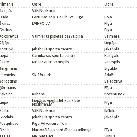
Pilmanis
Ogre
Ogre
Kaļiņičs
VSK Noskrien
Dūda
Fortūnas ceļš. Ceļu būve. Rīga
Roja
Švarcs
LVINFO.LV
Rīga
Grickus
Riga
Kokorevičs
Valmieras pilsētas pašvaldība
Valmiera
Sējējs
Liepāja
Znotiņš
Jēkabpils sporta centrs
Jēkabpils
Liepa
Carnikavas sporta centrs
Kalngale
Čakle
Moller Auto Ventspils
Ventspils
Bergmanis
Sigulda
Upenieks
SK Tērauds
Ādaži
Borozdins
Salacgrīva
Ģērmanis
Rīga
Pakalns
Rubene
Kocēnu nov.
Liepājas vieglatlētikas klubs,
Liepa
Rīga
Noskrien.lv
Zālīte
VSK Noskrien
Ikšķile
Grodnis
Jēkabpils sporta centrs
Jēkabpils
Kostjukovs
Riga Adventure Team
Ozols
Nacionālā aizsardzības akadēmija
Rīga
Kazlas
Na, pagauk!
Vilnius