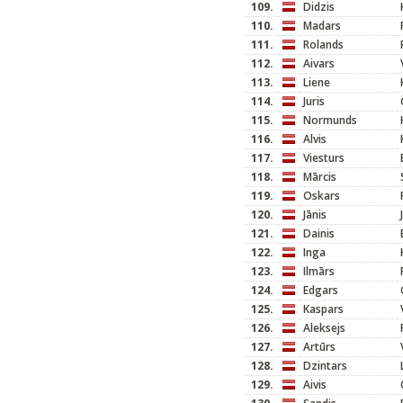
109.
Didzis
110.
Madars
111.
Rolands
112.
Aivars
113.
Liene
114.
Juris
115.
Normunds
116.
Alvis
117.
Viesturs
118.
Mārcis
119.
Oskars
120.
Jānis
121.
Dainis
122.
Inga
123.
Ilmārs
124.
Edgars
125.
Kaspars
126.
Aleksejs
127.
Artūrs
128.
Dzintars
129.
Aivis