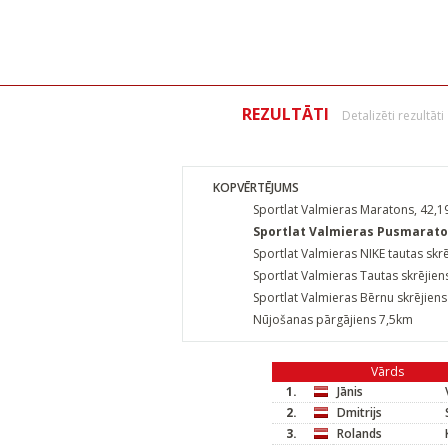
REZULTĀTI
Detalizēti rezultāti
KOPVĒRTĒJUMS
Sportlat Valmieras Maratons, 42,
Sportlat Valmieras Pusmarato
Sportlat Valmieras NIKE tautas skr
Sportlat Valmieras Tautas skrējien
Sportlat Valmieras Bērnu skrējiens
Nūjošanas pārgājiens 7,5km
Vārds
1.
Jānis
2.
Dmitrijs
3.
Rolands