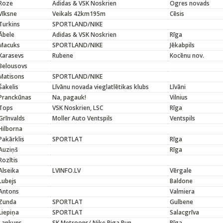
Roze
Adidas & VSK Noskrien
Ogres novads
Vīksne
Veikals 42km195m
Cēsis
Turkins
SPORTLAND/NIKE
Ābele
Adidas & VSK Noskrien
Rīga
Macuks
SPORTLAND/NIKE
Jēkabpils
Karasevs
Rubene
Kocēnu nov.
Belousovs
Matisons
SPORTLAND/NIKE
Šakelis
Līvānu novada vieglatlētikas klubs
Līvāni
Pranckūnas
Na, pagauk!
Vilnius
Tops
VSK Noskrien, LSC
Rīga
Grīnvalds
Moller Auto Ventspils
Ventspils
Hilborna
Pakārklis
SPORTLAT
Rīga
Auziņš
Rīga
Rozītis
Alseika
LVINFO.LV
Vērgale
Lubejs
Baldone
Antons
Valmiera
Zunda
SPORTLAT
Gulbene
Liepiņa
SPORTLAT
Salacgrīva
Lankups
SK Metroons/ Nike Riga Run
Rīga