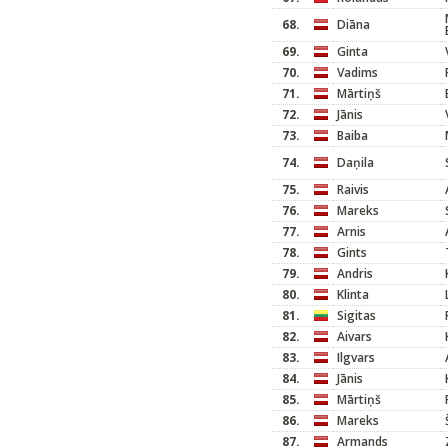
68.
Diāna
69.
Ginta
70.
Vadims
71.
Mārtiņš
72.
Jānis
73.
Baiba
74.
Daņila
75.
Raivis
76.
Mareks
77.
Arnis
78.
Gints
79.
Andris
80.
Klinta
81.
Sigitas
82.
Aivars
83.
Ilgvars
84.
Jānis
85.
Mārtiņš
86.
Mareks
87.
Armands