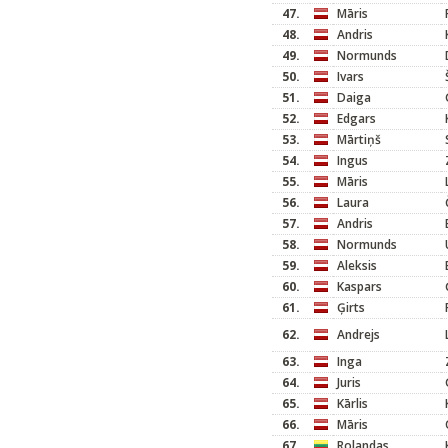
47.
Māris
48.
Andris
49.
Normunds
50.
Ivars
51.
Daiga
52.
Edgars
53.
Mārtiņš
54.
Ingus
55.
Māris
56.
Laura
57.
Andris
58.
Normunds
59.
Aleksis
60.
Kaspars
61.
Ģirts
62.
Andrejs
63.
Inga
64.
Juris
65.
Kārlis
66.
Māris
67.
Rolandas