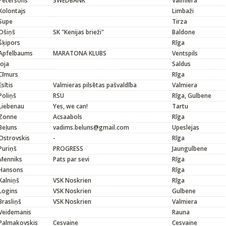
Pētersons
SWEDBANK
Valmiera
Kolontajs
Limbaži
Supe
Tirza
Ošiņš
SK "Kenijas brieži"
Baldone
Šķipors
Rīga
Apfelbaums
MARATONA KLUBS
Ventspils
Joja
Saldus
Cīmurs
Rīga
Esītis
Valmieras pilsētas pašvaldība
Valmiera
Poliņš
RSU
Rīga, Gulbene
Liebenau
Yes, we can!
Tartu
Zonne
Acsaabols
Rīga
Beļuns
vadims.beluns@gmail.com
Upeslejas
Ostrovskis
-
Rīga
Puriņš
PROGRESS
Jaungulbene
Menniks
Pats par sevi
Rīga
Hansons
Rīga
Kalniņš
VSK Noskrien
Rīga
Logins
VSK Noskrien
Gulbene
Brasliņš
VSK Noskrien
Valmiera
Veidemanis
Rauna
Palmakovskis
Cesvaine
Cesvaine