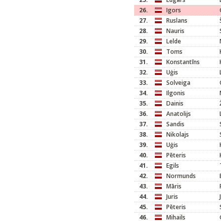
26.
Igors
27.
Ruslans
28.
Nauris
29.
Lelde
30.
Toms
31.
Konstantīns
32.
Uģis
33.
Solveiga
34.
Ilgonis
35.
Dainis
36.
Anatolijs
37.
Sandis
38.
Nikolajs
39.
Uģis
40.
Pēteris
41.
Egils
42.
Normunds
43.
Māris
44.
Juris
45.
Pēteris
46.
Mihails