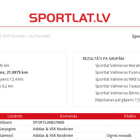
Spo
|
PDF formātā
|
XLS formātā
REZULTĀTI PA GRUPĀM
195 km
Sportlat Valmieras Marat
ns, 21,0975 km
Sportlat Valmieras Pusm
ējiens 12,4 km
Sportlat Valmieras NIKE t
s 6,2 km
Sportlat Valmieras Tautas
Sportlat Valmieras Bērnu 
Nūjošanas pārgājiens 7,
Uzvārds
Komanda
Pilsēta
Višķers
SPORTLAND/NIKE
Serjogins
Adidas & VSK Noskrien
Kaimiņš
Adidas & VSK Noskrien
Ogres novads