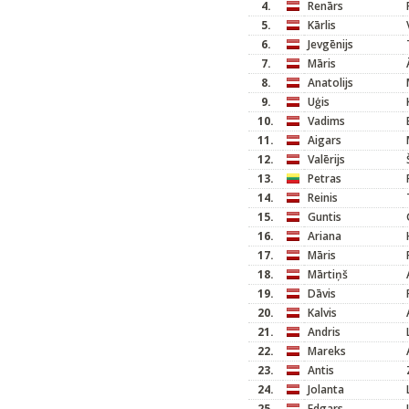
4.
Renārs
5.
Kārlis
6.
Jevgēnijs
7.
Māris
8.
Anatolijs
9.
Uģis
10.
Vadims
11.
Aigars
12.
Valērijs
13.
Petras
14.
Reinis
15.
Guntis
16.
Ariana
17.
Māris
18.
Mārtiņš
19.
Dāvis
20.
Kalvis
21.
Andris
22.
Mareks
23.
Antis
24.
Jolanta
25.
Edgars