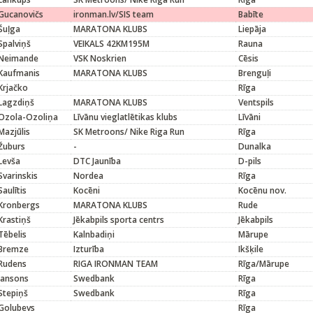
Gucanovičs
ironman.lv/SIS team
Babīte
Šuļga
MARATONA KLUBS
Liepāja
Spalviņš
VEIKALS 42KM195M
Rauna
Neimande
VSK Noskrien
Cēsis
Kaufmanis
MARATONA KLUBS
Brenguļi
Krjačko
Rīga
Lagzdiņš
MARATONA KLUBS
Ventspils
Ozola-Ozoliņa
Līvānu vieglatlētikas klubs
Līvāni
Mazjūlis
SK Metroons/ Nike Riga Run
Rīga
Žuburs
-
Dunalka
Levša
DTC Jaunība
D-pils
Svarinskis
Nordea
Rīga
Saulītis
Kocēni
Kocēnu nov.
Kronbergs
MARATONA KLUBS
Rude
Krastiņš
Jēkabpils sporta centrs
Jēkabpils
Tēbelis
Kalnbadiņi
Mārupe
Bremze
Izturība
Ikšķile
Rudens
RIGA IRONMAN TEAM
Rīga/Mārupe
Jansons
Swedbank
Rīga
Stepiņš
Swedbank
Rīga
Golubevs
Rīga