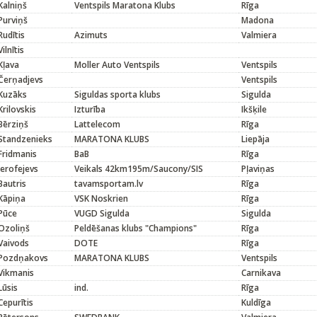
Kalniņš
Ventspils Maratona Klubs
Rīga
Purviņš
Madona
Rudītis
Azimuts
Valmiera
Vilnītis
Kļava
Moller Auto Ventspils
Ventspils
Čerņadjevs
Ventspils
Kuzāks
Siguldas sporta klubs
Sigulda
Krilovskis
Izturība
Ikšķile
Bērziņš
Lattelecom
Rīga
Standzenieks
MARATONA KLUBS
Liepāja
Fridmanis
BaB
Rīga
Jerofejevs
Veikals 42km195m/Saucony/SIS
Pļaviņas
Bautris
tavamsportam.lv
Rīga
Kāpiņa
VSK Noskrien
Rīga
Pūce
VUGD Sigulda
Sigulda
Ozoliņš
Peldēšanas klubs "Champions"
Rīga
Vaivods
DOTE
Rīga
Pozdņakovs
MARATONA KLUBS
Ventspils
Vikmanis
Carnikava
Lūsis
ind.
Rīga
Cepurītis
Kuldīga