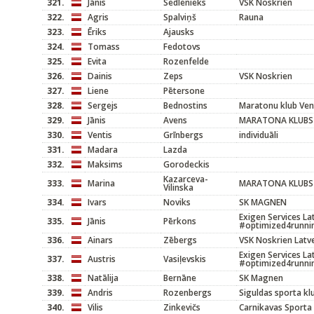
321.
Jānis
Sedlenieks
VSK Noskrien
322.
Agris
Spalviņš
Rauna
323.
Ēriks
Ajausks
324.
Tomass
Fedotovs
325.
Evita
Rozenfelde
326.
Dainis
Zeps
VSK Noskrien
327.
Liene
Pētersone
328.
Sergejs
Bednostins
Maratonu klub Ven
329.
Jānis
Avens
MARATONA KLUBS
330.
Ventis
Grīnbergs
individuāli
331.
Madara
Lazda
332.
Maksims
Gorodeckis
Kazarceva-
333.
Marina
MARATONA KLUBS
Vilinska
334.
Ivars
Noviks
SK MAGNEN
Exigen Services La
335.
Jānis
Pērkons
#optimized4runni
336.
Ainars
Zēbergs
VSK Noskrien Lat
Exigen Services La
337.
Austris
Vasiļevskis
#optimized4runni
338.
Natālija
Bernāne
SK Magnen
339.
Andris
Rozenbergs
Siguldas sporta kl
340.
Vilis
Zinkevičs
Carnikavas Sporta