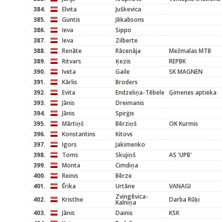
384.
Elvita
Juškevica
385.
Guntis
Jēkabsons
386.
Ieva
Sippo
387.
Ieva
Zilberte
388.
Renāte
Rācenāja
Mežmalas MTB
389.
Ritvars
Ķezis
REPBK
390.
Iveta
Gaile
SK MAGNEN
391.
Kārlis
Broders
392.
Evita
Endzeliņa-Tēbele
Ģimenes aptieka
393.
Jānis
Dreimanis
394.
Jānis
Spirģis
395.
Mārtiņš
Bērziņš
OK Kurmis
396.
Konstantins
Kitovs
397.
Igors
Jakimenko
398.
Toms
Skujiņš
AS 'UPB'
399.
Monta
Cimdiņa
400.
Reinis
Bērze
401.
Ērika
Urtāne
VANAGI
Zvingēvica-
402.
Kristīne
Darba Rūķi
Kalniņa
403.
Jānis
Dainis
KSK