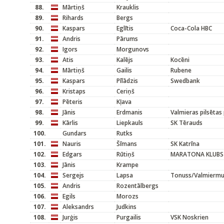
88.
Mārtiņš
Krauklis
89.
Rihards
Bergs
90.
Kaspars
Eglītis
Coca-Cola HBC
91.
Andris
Pārums
92.
Igors
Morgunovs
93.
Atis
Kalējs
Kocēni
94.
Mārtiņš
Gailis
Rubene
95.
Kaspars
Pīlādzis
Swedbank
96.
Kristaps
Ceriņš
97.
Pēteris
Kļava
98.
Jānis
Erdmanis
Valmieras pilsētas
99.
Kārlis
Liepkauls
SK Tērauds
100.
Gundars
Rutks
101.
Nauris
Šīmans
SK Katrīna
102.
Edgars
Rūtiņš
MARATONA KLUBS
103.
Jānis
Krampe
104.
Sergejs
Lapsa
Tonuss/Valmiermui
105.
Andris
Rozentālbergs
106.
Egils
Morozs
107.
Aleksandrs
Judkins
108.
Jurģis
Purgailis
VSK Noskrien