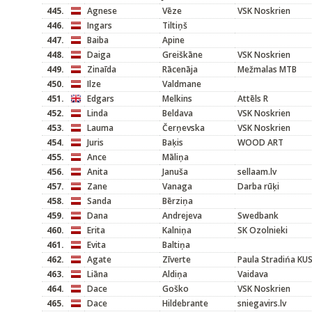
445.
Agnese
Vēze
VSK Noskrien
446.
Ingars
Tiltiņš
447.
Baiba
Apine
448.
Daiga
Greiškāne
VSK Noskrien
449.
Zinaīda
Rācenāja
Mežmalas MTB
450.
Ilze
Valdmane
451.
Edgars
Melkins
Attēls R
452.
Linda
Beldava
VSK Noskrien
453.
Lauma
Čerņevska
VSK Noskrien
454.
Juris
Baķis
WOOD ART
455.
Ance
Māliņa
456.
Anita
Januša
sellaam.lv
457.
Zane
Vanaga
Darba rūķi
458.
Sanda
Bērziņa
459.
Dana
Andrejeva
Swedbank
460.
Erita
Kalniņa
SK Ozolnieki
461.
Evita
Baltiņa
462.
Agate
Zīverte
Paula Stradińa KU
463.
Liāna
Aldiņa
Vaidava
464.
Dace
Goško
VSK Noskrien
465.
Dace
Hildebrante
sniegavirs.lv