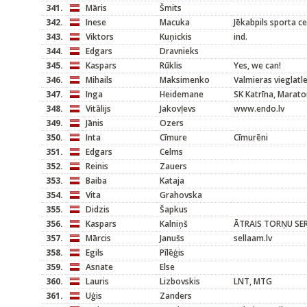
341.
Māris
Šmits
342.
Inese
Macuka
Jēkabpils sporta c
343.
Viktors
Kuņickis
ind.
344.
Edgars
Dravnieks
345.
Kaspars
Rūklis
Yes, we can!
346.
Mihails
Maksimenko
Valmieras vieglatl
347.
Inga
Heidemane
SK Katrīna, Marato
348.
Vitālijs
Jakovļevs
www.endo.lv
349.
Jānis
Ozers
350.
Inta
Cīmure
Cīmurēni
351.
Edgars
Celms
352.
Reinis
Zauers
353.
Baiba
Kataja
354.
Vita
Grahovska
355.
Didzis
Šapkus
356.
Kaspars
Kalniņš
ĀTRAIS TORŅU SER
357.
Mārcis
Janušs
sellaam.lv
358.
Egils
Pīlēģis
359.
Asnate
Else
360.
Lauris
Lizbovskis
LNT, MTG
361.
Uģis
Zanders