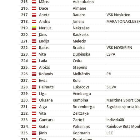
215.
Māris
Aukstikalnis
216.
Dace
Almane
217.
Anete
Bauere
VSK Noskrien
218.
Andris
Jonelis
MARATONAKLUBS
219.
Nerijus
Nekrašas
220.
Jānis
Baukerts
221.
Endijs
Melecis
222.
Raitis
Bratka
VSK NOSKRIEN
223.
Vita
Duļbinska
LSPA
224.
Laila
Ceika
225.
Aloizs
Stepēns
226.
Rolands
Melbārdis
Eži
227.
Evita
Bole
228.
Helmuts
Lukačovs
SILVA
229.
Līga
Veinberga
230.
Oksana
Kumpina
Maritime Sport C
231.
Aiga
Rozenberga
Siguldas sporta kl
232.
Vita
Zeltzaķe
233.
Guntars
Zariņš
individuāli
234.
Gatis
Pakalniņš
Rainbow Butt Mon
235.
Jānis
Kopmanis
LSC
236.
Jānis
Bogdanovs