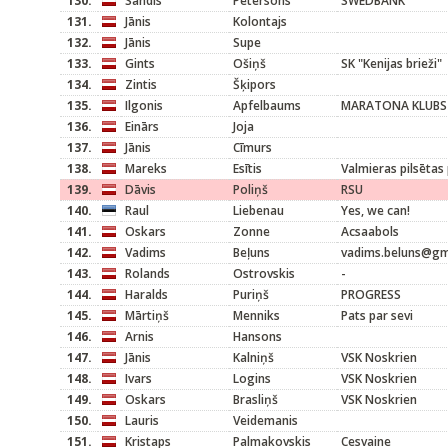
130.
Sandis
Pētersons
SWEDBANK
131.
Jānis
Kolontajs
132.
Jānis
Supe
133.
Gints
Ošiņš
SK "Kenijas brieži"
134.
Zintis
Šķipors
135.
Ilgonis
Apfelbaums
MARATONA KLUBS
136.
Einārs
Joja
137.
Jānis
Cīmurs
138.
Mareks
Esītis
Valmieras pilsētas
139.
Dāvis
Poliņš
RSU
140.
Raul
Liebenau
Yes, we can!
141.
Oskars
Zonne
Acsaabols
142.
Vadims
Beļuns
vadims.beluns@gm
143.
Rolands
Ostrovskis
-
144.
Haralds
Puriņš
PROGRESS
145.
Mārtiņš
Menniks
Pats par sevi
146.
Arnis
Hansons
147.
Jānis
Kalniņš
VSK Noskrien
148.
Ivars
Logins
VSK Noskrien
149.
Oskars
Brasliņš
VSK Noskrien
150.
Lauris
Veidemanis
151.
Kristaps
Palmakovskis
Cesvaine