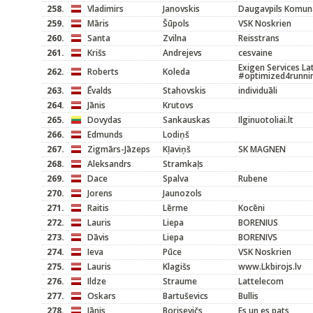
258.
Vladimirs
Janovskis
Daugavpils Komunā
259.
Māris
Šūpols
VSK Noskrien
260.
Santa
Zvilna
Reisstrans
261.
Krišs
Andrejevs
cesvaine
Exigen Services La
262.
Roberts
Koleda
#optimized4runni
263.
Ēvalds
Stahovskis
individuāli
264.
Jānis
Krutovs
265.
Dovydas
Sankauskas
Ilginuotoliai.lt
266.
Edmunds
Lodiņš
267.
Zigmārs-Jāzeps
Kļaviņš
SK MAGNEN
268.
Aleksandrs
Stramkaļs
269.
Dace
Spalva
Rubene
270.
Jorens
Jaunozols
271.
Raitis
Lērme
Kocēni
272.
Lauris
Liepa
BORENIUS
273.
Dāvis
Liepa
BORENIVS
274.
Ieva
Pūce
VSK Noskrien
275.
Lauris
Klagišs
www.Lkbirojs.lv
276.
Ildze
Straume
Lattelecom
277.
Oskars
Bartuševics
Bullis
278.
Jānis
Borisevičs
Es un es pats