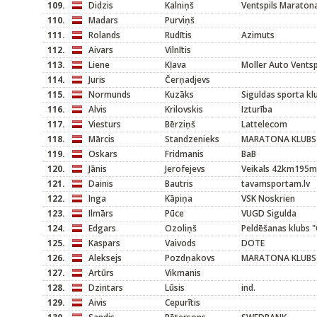
109.
Didzis
Kalniņš
Ventspils Maraton
110.
Madars
Purviņš
111.
Rolands
Rudītis
Azimuts
112.
Aivars
Vilnītis
113.
Liene
Kļava
Moller Auto Ventsp
114.
Juris
Čerņadjevs
115.
Normunds
Kuzāks
Siguldas sporta kl
116.
Alvis
Krilovskis
Izturība
117.
Viesturs
Bērziņš
Lattelecom
118.
Mārcis
Standzenieks
MARATONA KLUBS
119.
Oskars
Fridmanis
BaB
120.
Jānis
Jerofejevs
Veikals 42km195m
121.
Dainis
Bautris
tavamsportam.lv
122.
Inga
Kāpiņa
VSK Noskrien
123.
Ilmārs
Pūce
VUGD Sigulda
124.
Edgars
Ozoliņš
Peldēšanas klubs 
125.
Kaspars
Vaivods
DOTE
126.
Aleksejs
Pozdņakovs
MARATONA KLUBS
127.
Artūrs
Vikmanis
128.
Dzintars
Lūsis
ind.
129.
Aivis
Cepurītis