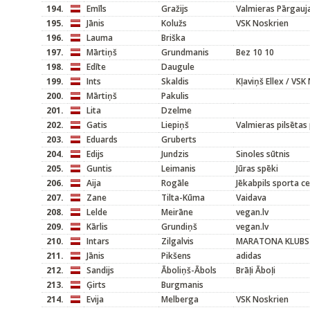
194.
Emīls
Gražijs
Valmieras Pārgauj
195.
Jānis
Kolužs
VSK Noskrien
196.
Lauma
Briška
197.
Mārtiņš
Grundmanis
Bez 10 10
198.
Edīte
Daugule
199.
Ints
Skaldis
Kļaviņš Ellex / VSK
200.
Mārtiņš
Pakulis
201.
Lita
Dzelme
202.
Gatis
Liepiņš
Valmieras pilsētas
203.
Eduards
Gruberts
204.
Edijs
Jundzis
Sinoles sūtnis
205.
Guntis
Leimanis
Jūras spēki
206.
Aija
Rogāle
Jēkabpils sporta c
207.
Zane
Tilta-Kūma
Vaidava
208.
Lelde
Meirāne
vegan.lv
209.
Kārlis
Grundiņš
vegan.lv
210.
Intars
Zilgalvis
MARATONA KLUBS
211.
Jānis
Pikšens
adidas
212.
Sandijs
Āboliņš-Ābols
Brāļi Āboļi
213.
Ģirts
Burgmanis
214.
Evija
Melberga
VSK Noskrien