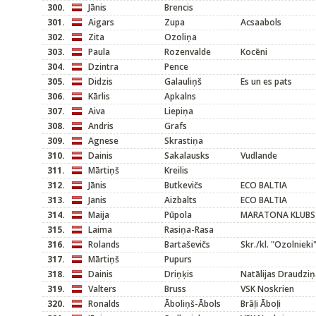
300.
Jānis
Brencis
301.
Aigars
Zupa
Acsaabols
302.
Zita
Ozoliņa
303.
Paula
Rozenvalde
Kocēni
304.
Dzintra
Pence
305.
Didzis
Galauliņš
Es un es pats
306.
Kārlis
Apkalns
307.
Aiva
Liepiņa
308.
Andris
Grafs
309.
Agnese
Skrastiņa
310.
Dainis
Sakalausks
Vudlande
311.
Mārtiņš
Kreilis
312.
Jānis
Butkevičs
ECO BALTIA
313.
Janis
Aizbalts
ECO BALTIA
314.
Maija
Pūpola
MARATONA KLUBS
315.
Laima
Rasiņa-Rasa
316.
Rolands
Bartaševičs
Skr./kl. "Ozolnieki
317.
Mārtiņš
Pupurs
318.
Dainis
Driņķis
Natālijas Draudziņ
319.
Valters
Bruss
VSK Noskrien
320.
Ronalds
Āboliņš-Ābols
Brāļi Āboļi