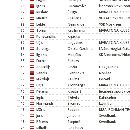
26.
Igors
Gucanovičs
ironman.lv/SIS te
27.
Ruslans
Šuļga
MARATONA KLUBS
28.
Nauris
Spalviņš
VEIKALS 42KM195
29.
Lelde
Neimande
VSK Noskrien
30.
Toms
Kaufmanis
MARATONA KLUBS
31.
Konstantīns
Krjačko
32.
Uģis
Lagzdiņš
MARATONA KLUBS
33.
Solveiga
Ozola-Ozoliņa
Līvānu vieglatlētik
34.
Ilgonis
Mazjūlis
SK Metroons/ Nike
35.
Dainis
Žuburs
-
36.
Anatolijs
Levša
DTC Jaunība
37.
Sandis
Svarinskis
Nordea
38.
Nikolajs
Saulītis
Kocēni
39.
Uģis
Kronbergs
MARATONA KLUBS
40.
Pēteris
Krastiņš
Jēkabpils sporta c
41.
Egils
Tēbelis
Kalnbadiņi
42.
Normunds
Bremze
Izturība
43.
Māris
Rudens
RIGA IRONMAN TE
44.
Juris
Jansons
Swedbank
45.
Pēteris
Stepiņš
Swedbank
46.
Mihails
Golubevs