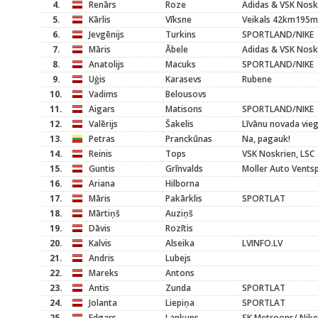
4.
Renārs
Roze
Adidas & VSK Nosk
5.
Kārlis
Vīksne
Veikals 42km195m
6.
Jevgēnijs
Turkins
SPORTLAND/NIKE
7.
Māris
Ābele
Adidas & VSK Nosk
8.
Anatolijs
Macuks
SPORTLAND/NIKE
9.
Uģis
Karasevs
Rubene
10.
Vadims
Belousovs
11.
Aigars
Matisons
SPORTLAND/NIKE
12.
Valērijs
Šakelis
Līvānu novada vieg
13.
Petras
Pranckūnas
Na, pagauk!
14.
Reinis
Tops
VSK Noskrien, LSC
15.
Guntis
Grīnvalds
Moller Auto Ventsp
16.
Ariana
Hilborna
17.
Māris
Pakārklis
SPORTLAT
18.
Mārtiņš
Auziņš
19.
Dāvis
Rozītis
20.
Kalvis
Alseika
LVINFO.LV
21.
Andris
Lubejs
22.
Mareks
Antons
23.
Antis
Zunda
SPORTLAT
24.
Jolanta
Liepiņa
SPORTLAT
25.
Edgars
Lankups
SK Metroons/ Nike