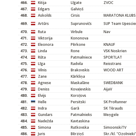
466.
Kitija
Līgate
ZVOC
467.
Edgars
Galviņš
468.
Askolds
Cirsis
MARATONA KLUBS
469.
Artūrs
Suprunovičs
SUP Team Upesci
470.
Ruta
Virbule
Nav
471.
Viktorija
Kononova
472.
Eleonora
Pērkone
KNAUF
473.
Linda
Rone
VSK Noskrien
474.
Rūta
Patmalniece
SPORTLAT
475.
Līga
Radvila
Reisstrans
476.
Vilnis
Brakovskis
WOOD ART
477.
Zane
Kārkliņa
478.
Agnese
Maskalāne
SWEDBANK
479.
Deniss
Kovaļevskis
AijaV
480.
Elvijs
Koroļovs
481.
Helle
Persitski
SK ProRunner
482.
Indra
Garā
SK Tērauds
483.
Gundars
Patmalnieks
Meņgele
484.
Nadežda
Kavtaskina
485.
Simona
Rutkovska
SimoonskiTV
486.
Juris
Bērziņš
Skr./kl. "Ozolnieki