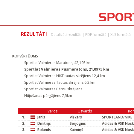
REZULTĀTI
Detalizēti rezultāti
|
PDF formātā
|
XLS formātā
KOPVĒRTĒJUMS
Sportlat Valmieras Maratons, 42,195 km
Sportlat Valmieras Pusmaratons, 21,0975 km
Sportlat Valmieras NIKE tautas skrējiens 12,4 km
Sportlat Valmieras Tautas skrējiens 6,2 km
Sportlat Valmieras Bērnu skrējiens
Nūjošanas pārgājiens 7,5km
Vārds
Uzvārds
Ko
1.
Jānis
Višķers
SPORTLAND/NIKE
2.
Dmitrijs
Serjogins
Adidas & VSK Nosk
3.
Rolands
Kaimiņš
Adidas & VSK Nosk