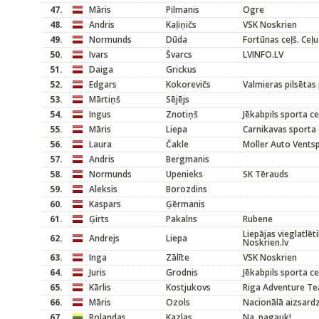
47.
Māris
Pilmanis
Ogre
48.
Andris
Kaļiņičs
VSK Noskrien
49.
Normunds
Dūda
Fortūnas ceļš. Ceļu
50.
Ivars
Švarcs
LVINFO.LV
51.
Daiga
Grickus
52.
Edgars
Kokorevičs
Valmieras pilsētas
53.
Mārtiņš
Sējējs
54.
Ingus
Znotiņš
Jēkabpils sporta c
55.
Māris
Liepa
Carnikavas sporta 
56.
Laura
Čakle
Moller Auto Ventsp
57.
Andris
Bergmanis
58.
Normunds
Upenieks
SK Tērauds
59.
Aleksis
Borozdins
60.
Kaspars
Ģērmanis
61.
Ģirts
Pakalns
Rubene
Liepājas vieglatlēt
62.
Andrejs
Liepa
Noskrien.lv
63.
Inga
Zālīte
VSK Noskrien
64.
Juris
Grodnis
Jēkabpils sporta c
65.
Kārlis
Kostjukovs
Riga Adventure T
66.
Māris
Ozols
Nacionālā aizsard
67.
Rolandas
Kazlas
Na, pagauk!