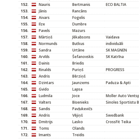
152.
Nauris
Bertmanis
ECO BALTIA
153.
Jānis
Rancāns
154.
Aivars
Fogelis
155.
Ilze
Dumbre
156.
Pavels
Mazurs
157.
Mārtiņš
Jēkabsons
Vaidava
158.
Normunds
Butkus
individuāli
159.
Sandra
Urtāne
SK MAGNEN
160.
Arvīds
Šefanovskis
SK Katrīna
161.
Dainis
Briedis
162.
Rinalds
Puriņš
PROGRESS
163.
Andris
Bērziņš
164.
Dzintars
Jaunzems
Paduza & Apti
165.
Gvido
Lapsa
166.
Ludmila
Joce
Moller Auto Ventsp
167.
Valters
Bisenieks
Sinoles Sportistu 
168.
Sandis
Pavļukevičs
169.
Andris
Vējiņš
Swedbank
170.
Dmitrijs
Lasko
CrossFit Teika
171.
Toms
Olands
172.
Imants
Treidis