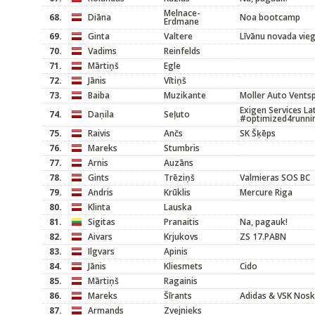
Melnace-
68.
Diāna
Noa bootcamp
Erdmane
69.
Ginta
Valtere
Līvānu novada vieg
70.
Vadims
Reinfelds
71.
Mārtiņš
Egle
72.
Jānis
Vītiņš
73.
Baiba
Muzikante
Moller Auto Ventsp
Exigen Services La
74.
Daņila
Seļuto
#optimized4runni
75.
Raivis
Ančs
SK Šķēps
76.
Mareks
Stumbris
77.
Arnis
Auzāns
78.
Gints
Trēziņš
Valmieras SOS BC
79.
Andris
Krūklis
Mercure Riga
80.
Klinta
Lauska
81.
Sigitas
Pranaitis
Na, pagauk!
82.
Aivars
Krjukovs
ZS 17.PABN
83.
Ilgvars
Apinis
84.
Jānis
Kliesmets
Cido
85.
Mārtiņš
Ragainis
86.
Mareks
Šīrants
Adidas & VSK Nosk
87.
Armands
Zvejnieks