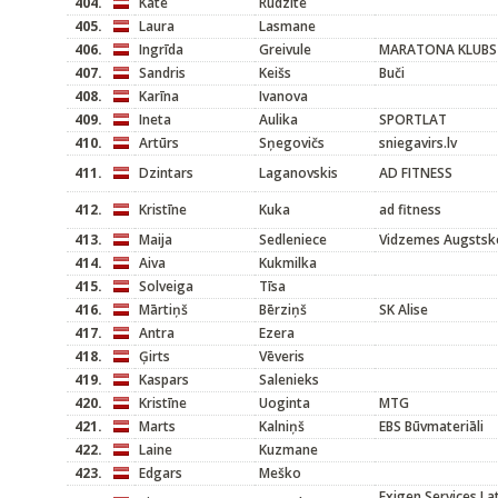
404.
Kate
Rudzīte
405.
Laura
Lasmane
406.
Ingrīda
Greivule
MARATONA KLUBS
407.
Sandris
Keišs
Buči
408.
Karīna
Ivanova
409.
Ineta
Aulika
SPORTLAT
410.
Artūrs
Sņegovičs
sniegavirs.lv
411.
Dzintars
Laganovskis
AD FITNESS
412.
Kristīne
Kuka
ad fitness
413.
Maija
Sedleniece
Vidzemes Augstsk
414.
Aiva
Kukmilka
415.
Solveiga
Tīsa
416.
Mārtiņš
Bērziņš
SK Alise
417.
Antra
Ezera
418.
Ģirts
Vēveris
419.
Kaspars
Salenieks
420.
Kristīne
Uoginta
MTG
421.
Marts
Kalniņš
EBS Būvmateriāli
422.
Laine
Kuzmane
423.
Edgars
Meško
Exigen Services La