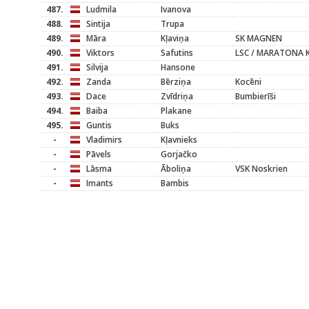
487.
Ludmila
Ivanova
488.
Sintija
Trupa
489.
Māra
Kļaviņa
SK MAGNEN
490.
Viktors
Safutins
LSC / MARATONA 
491.
Silvija
Hansone
492.
Zanda
Bērziņa
Kocēni
493.
Dace
Zvīdriņa
Bumbierīši
494.
Baiba
Plakane
495.
Guntis
Buks
-
Vladimirs
Kļavnieks
-
Pāvels
Gorjačko
-
Lāsma
Āboliņa
VSK Noskrien
-
Imants
Bambis