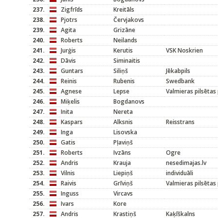
237.
Zigfrīds
Kreitāls
238.
Pjotrs
Červjakovs
239.
Agita
Grizāne
240.
Roberts
Neilands
241.
Jurģis
Kerutis
VSK Noskrien
242.
Dāvis
Siminaitis
243.
Guntars
Siliņš
Jēkabpils
244.
Reinis
Rubenis
Swedbank
245.
Agnese
Lepse
Valmieras pilsētas
246.
Miķelis
Bogdanovs
247.
Inita
Nereta
248.
Kaspars
Alksnis
Reisstrans
249.
Inga
Lisovska
250.
Gatis
Pļaviņš
251.
Roberts
Ivzāns
Ogre
252.
Andris
Krauja
nesedimajas.lv
253.
Vilnis
Liepiņš
individuāli
254.
Raivis
Grīviņš
Valmieras pilsētas
255.
Inguss
Vircavs
256.
Ivars
Kore
257.
Andris
Krastiņš
Kaķīškalns