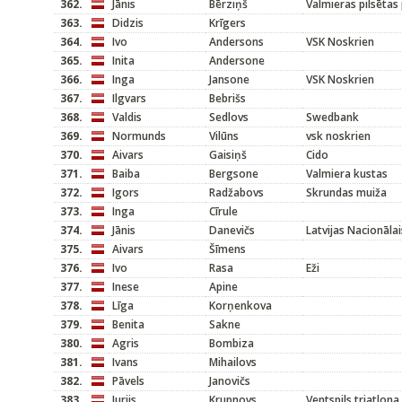
362.
Jānis
Bērziņš
Valmieras pilsētas
363.
Didzis
Krīgers
364.
Ivo
Andersons
VSK Noskrien
365.
Inita
Andersone
366.
Inga
Jansone
VSK Noskrien
367.
Ilgvars
Bebrišs
368.
Valdis
Sedlovs
Swedbank
369.
Normunds
Vilūns
vsk noskrien
370.
Aivars
Gaisiņš
Cido
371.
Baiba
Bergsone
Valmiera kustas
372.
Igors
Radžabovs
Skrundas muiža
373.
Inga
Cīrule
374.
Jānis
Danevičs
Latvijas Nacionālai
375.
Aivars
Šīmens
376.
Ivo
Rasa
Eži
377.
Inese
Apine
378.
Līga
Korņenkova
379.
Benita
Sakne
380.
Agris
Bombiza
381.
Ivans
Mihailovs
382.
Pāvels
Janovičs
383.
Jurijs
Krupnovs
Ventspils triatlona