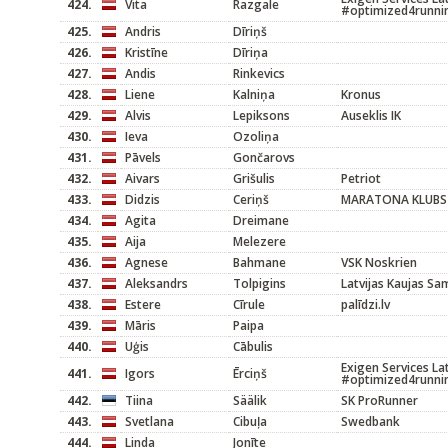
424.
Vita
Razgale
#optimized4runni
425.
Andris
Dīriņš
426.
Kristīne
Dīriņa
427.
Andis
Rinkevics
428.
Liene
Kalniņa
Kronus
429.
Alvis
Lepiksons
Auseklis IK
430.
Ieva
Ozoliņa
431.
Pāvels
Gončarovs
432.
Aivars
Grišulis
Petriot
433.
Didzis
Ceriņš
MARATONA KLUBS
434.
Agita
Dreimane
435.
Aija
Melezere
436.
Agnese
Bahmane
VSK Noskrien
437.
Aleksandrs
Tolpigins
Latvijas Kaujas Sa
438.
Estere
Cīrule
palīdzi.lv
439.
Māris
Paipa
440.
Uģis
Cābulis
Exigen Services La
441.
Igors
Ērciņš
#optimized4runni
442.
Tiina
Säälik
SK ProRunner
443.
Svetlana
Cibuļa
Swedbank
444.
Linda
Jonīte