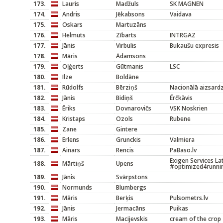
173.
Lauris
Madžuls
SK MAGNEN
174.
Andris
Jēkabsons
Vaidava
175.
Oskars
Martuzāns
176.
Helmuts
Zībarts
INTRGAZ
177.
Jānis
Virbulis
Bukaušu expresis
178.
Māris
Ādamsons
179.
Oļģerts
Gūtmanis
LSC
180.
Ilze
Boldāne
181.
Rūdolfs
Bērziņš
Nacionālā aizsard
182.
Jānis
Bidiņš
Ērčkāvis
183.
Ēriks
Dovnarovičs
VSK Noskrien
184.
Kristaps
Ozols
Rubene
185.
Zane
Gintere
186.
Erlens
Grunckis
Valmiera
187.
Ainars
Rencis
PaBaso.lv
Exigen Services La
188.
Mārtiņš
Upens
#optimized4runni
189.
Jānis
Svārpstons
190.
Normunds
Blumbergs
191.
Māris
Berķis
Pulsometrs.lv
192.
Jānis
Jermacāns
Puikas
193.
Māris
Macijevskis
cream of the crop