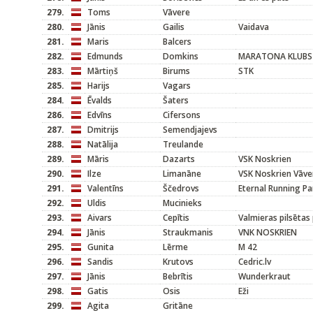
279.
Toms
Vāvere
280.
Jānis
Gailis
Vaidava
281.
Maris
Balcers
282.
Edmunds
Domkins
MARATONA KLUBS
283.
Mārtiņš
Birums
STK
285.
Harijs
Vagars
284.
Ēvalds
Šaters
286.
Edvīns
Cifersons
287.
Dmitrijs
Semendjajevs
288.
Natālija
Treulande
289.
Māris
Dazarts
VSK Noskrien
290.
Ilze
Limanāne
VSK Noskrien Vāve
291.
Valentīns
Ščedrovs
Eternal Running Pa
292.
Uldis
Mucinieks
293.
Aivars
Cepītis
Valmieras pilsētas
294.
Jānis
Straukmanis
VNK NOSKRIEN
295.
Gunita
Lērme
M 42
296.
Sandis
Krutovs
Cedric.lv
297.
Jānis
Bebrītis
Wunderkraut
298.
Gatis
Osis
Eži
299.
Agita
Gritāne