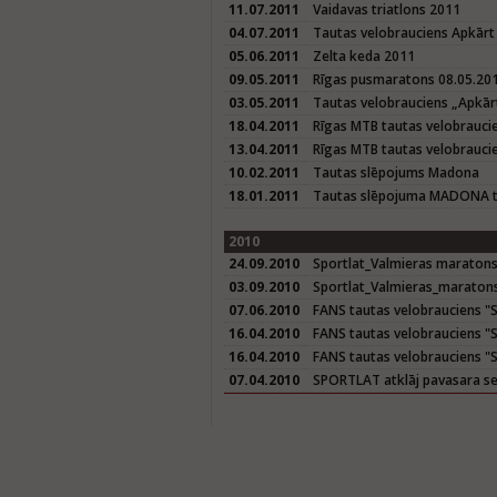
11.07.2011
Vaidavas triatlons 2011
04.07.2011
Tautas velobrauciens Apkārt
05.06.2011
Zelta keda 2011
09.05.2011
Rīgas pusmaratons 08.05.20
03.05.2011
Tautas velobrauciens „Apkār
18.04.2011
Rīgas MTB tautas velobrauci
13.04.2011
Rīgas MTB tautas velobrauci
10.02.2011
Tautas slēpojums Madona
18.01.2011
Tautas slēpojuma MADONA tr
2010
24.09.2010
Sportlat_Valmieras maratons
03.09.2010
Sportlat_Valmieras_maraton
07.06.2010
FANS tautas velobrauciens "Sē
16.04.2010
FANS tautas velobrauciens "Sē
16.04.2010
FANS tautas velobrauciens "S
07.04.2010
SPORTLAT atklāj pavasara se