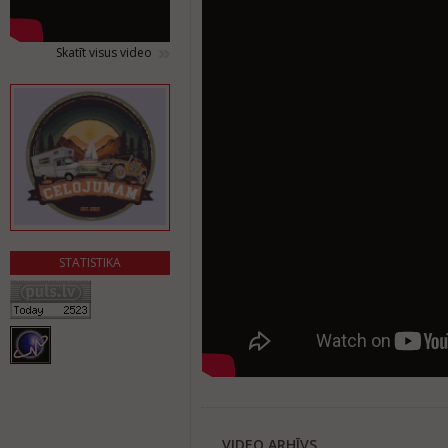
Skatīt visus video
STATISTIKA
VIDEO ARHĪVS