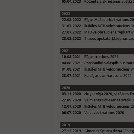
05.04.2023
Rozentāla skriešanas svētki
2022
22.08.2022
Rīgas Mežaparka triatlons 2
31.07.2022
Ikšķiles MTB velobrauciens 3
27.07.2022
MTB velobrauciens "Apkārt B
23.02.2022
Trases apskats. Madonas tau
2021
10.08.2021
Rīgas triatlons 2021
04.08.2021
Ezerkauliņi Salaspils pusmar
01.08.2021
Ikšķiles MTB velobrauciens 3
28.07.2021
Kuldīgas pusmaratons 2021
2020
03.11.2020
Noķer vēju 2020, skrējiens D
22.09.2020
Valmieras skriešanas svētki 
12.07.2020
Ikšķiles MTB velobrauciens 2
06.07.2020
Vaidavas triatlons 2020
2019
27.12.2019
Ģimenes Sporta diena “Sniegba