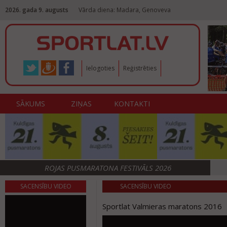
2026. gada 9. augusts
Vārda diena: Madara, Genoveva
Ielogoties
Reģistrēties
SĀKUMS
ZIŅAS
KONTAKTI
ROJAS PUSMARATONA FESTIVĀLS 2026
SACENSĪBU VIDEO
SACENSĪBU VIDEO
Sportlat Valmieras maratons 2016