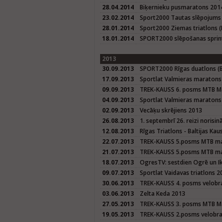
28.04.2014
Biķernieku pusmaratons 201
23.02.2014
Sport2000 Tautas slēpojums
28.01.2014
Sport2000 Ziemas triatlons (
18.01.2014
SPORT2000 slēpošanas sprin
2013
30.09.2013
SPORT2000 Rīgas duatlons (Ba
17.09.2013
Sportlat Valmieras maratons
09.09.2013
TREK-KAUSS 6. posms MTB M
04.09.2013
Sportlat Valmieras maraton
02.09.2013
Vecāķu skrējiens 2013
26.08.2013
1. septembrī 26. reizi norisi
12.08.2013
Rīgas Triatlons - Baltijas K
22.07.2013
TREK-KAUSS 5.posms MTB mar
21.07.2013
TREK-KAUSS 5.posms MTB mar
18.07.2013
OgresTV: sestdien Ogrē un I
09.07.2013
Sportlat Vaidavas triatlons 2
30.06.2013
TREK-KAUSS 4. posms velobra
03.06.2013
Zelta Keda 2013
27.05.2013
TREK-KAUSS 3. posms MTB M
19.05.2013
TREK-KAUSS 2.posms velobrac