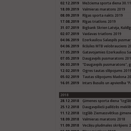
02.12.2019
Mežciema sporta diena 30.1
18.09.2019
Valmieras maratons 2019
08.09.2019
Rīgas sporta nakts 2019
17.08.2019
Rīgas triatlons 2019
31.07.2019
Bigbank Skrien Latvija, Kuld
02.07.2019
Vaidavas triatlons 2019
04.06.2019
Ezerkauliņu Salaspils pusma
04.06.2019
Ikšķiles MTB velobrauciens 2
17.05.2019
Gatavojamies Ezerkauliņu S
07.05.2019
Daugavpils pusmaratons 20
06.03.2019
"Daugavpils pusmaratons", 
12.02.2019
Ogres tautas slēpojums 201
05.02.2019
Tautas slēpojums Madona 2
16.01.2019
Intars Busulis un apvienība "
2018
28.12.2018
Ģimenes sporta diena "Izglā
25.12.2018
Daugavpilieši palīdzēs meklē
11.12.2018
Izglāb Ziemassvētkus ģimene
18.09.2018
Valmieras maratons 2018
11.09.2018
Vecāķu pludmales skrējiens 