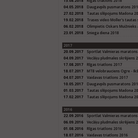
15.08.2018
Rīgas triatlons 2018
04.05.2018
Daugavpils pusmaratons 20
27.02.2018
Tautas slēpojums Madona 2
19.02.2018
Trases video Moller's taut
06.02.2018
Olimpietis Oskars Muižnieks 
23.01.2018
Sniega diena 2018
2017
20.09.2017
Sportlat Valmieras maratons
04.09.2017
Vecāķu pludmales skrējiens 
17.08.2017
Rīgas triatlons 2017
18.07.2017
MTB velobrauciens Ogre - Ikš
04.07.2017
Vaidavas triatlons 2017
10.05.2017
Daugavpils pusmaratons 20
01.03.2017
Tautas slēpojums Madona 2
17.02.2017
Tautas slēpojums Madona 20
2016
22.09.2016
Sportlat Valmieras maratons
06.09.2016
Vecāķu pludmales skrējiens 
01.08.2016
Rīgas triatlons 2016
18.07.2016
Vaidavas triatlons 2016