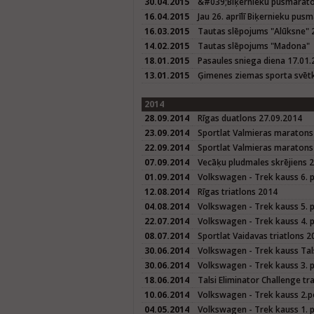
30.04.2015
&#039;Biķernieku pusmarat
16.04.2015
Jau 26. aprīlī Biķernieku pus
16.03.2015
Tautas slēpojums "Alūksne" 
14.02.2015
Tautas slēpojums "Madona"
18.01.2015
Pasaules sniega diena 17.01
13.01.2015
Ģimenes ziemas sporta svētk
2014
28.09.2014
Rīgas duatlons 27.09.2014
23.09.2014
Sportlat Valmieras maratons
22.09.2014
Sportlat Valmieras maratons 
07.09.2014
Vecāķu pludmales skrējiens 
01.09.2014
Volkswagen - Trek kauss 6. 
12.08.2014
Rīgas triatlons 2014
04.08.2014
Volkswagen - Trek kauss 5. 
22.07.2014
Volkswagen - Trek kauss 4. 
08.07.2014
Sportlat Vaidavas triatlons 2
30.06.2014
Volkswagen - Trek kauss Tals
30.06.2014
Volkswagen - Trek kauss 3. p
18.06.2014
Talsi Eliminator Challenge tr
10.06.2014
Volkswagen - Trek kauss 2.p
04.05.2014
Volkswagen - Trek kauss 1. 