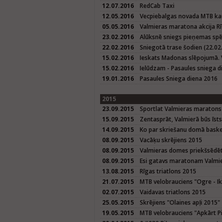
12.07.2016
RedCab Taxi
12.05.2016
Vecpiebalgas novada MTB kau
05.05.2016
Valmieras maratona akcija Rī
23.02.2016
Alūksnē sniegs pieņemas spē
22.02.2016
Sniegotā trase šodien (22.02.
15.02.2016
Ieskats Madonas slēpojumā. 
15.02.2016
Ielūdzam - Pasaules sniega d
19.01.2016
Pasaules Sniega diena 2016
2015
23.09.2015
Sportlat Valmieras maratons
15.09.2015
Zentasprāt, Valmierā būs īst
14.09.2015
Ko par skriešanu domā baske
08.09.2015
Vacāķu skrējiens 2015
08.09.2015
Valmieras domes priekšsēdētā
08.09.2015
Esi gatavs maratonam Valmier
13.08.2015
Rīgas triatlons 2015
21.07.2015
MTB velobrauciens "Ogre - Ik
02.07.2015
Vaidavas triatlons 2015
25.05.2015
Skrējiens "Olaines apļi 2015"
19.05.2015
MTB velobrauciens "Apkārt P