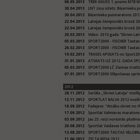
06.05.2013
TREK-KAUSS 1. posms MTB M
30.04.2013
LNT ziņu sižets: Biķernieku
30.04.2013
Biķernieku pusmaratons 201
22.04.2013
Latvijas čempionāts krosā 20
22.04.2013
Latvijas čempionāts krosā 2
20.03.2013
Video: 2013.gada "Skrien Latvi
05.03.2013
SPORT2000 - FISCHER Tautas
26.02.2013
SPORT2000 - FISCHER Tautas
19.02.2013
TRASES APSKATS no Sport200
31.01.2013
ATSKATS UZ 2012. GADA SPO
05.03.2013
SPORT2000 LČ Ziemas triatl
07.01.2013
SPORT2000 Slēpošanas sprin
2012
28.11.2012
Seriāla „Skrien Latvija" nosl
12.11.2012
SPORTLAT BALVA 2012 nosl
18.09.2012
Fadejevs: "Atsāku skriet no 
17.09.2012
Sportlat Valmieras maratons
03.09.2012
Jau 25. reizi norisinās pludm
20.08.2012
Sportlat Vaidavas triatlons 2
13.08.2012
SPORT2000 TAUTAS VELOBRA
11.06.2012
ZELTA KEDA 2012