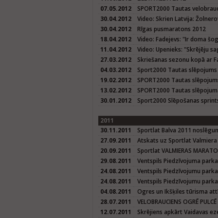
07.05.2012
SPORT2000 Tautas velobrauci
30.04.2012
Video: Skrien Latvija: Žolner
30.04.2012
Rīgas pusmaratons 2012
18.04.2012
Video: Fadejevs: "Ir doma š
11.04.2012
Video: Upenieks: "Skrējēju sa
27.03.2012
Skriešanas sezonu kopā ar Fa
04.03.2012
Sport2000 Tautas slēpojums
19.02.2012
SPORT2000 Tautas slēpojum
13.02.2012
SPORT2000 Tautas slēpojuma
30.01.2012
Sport2000 Slēpošanas sprint
2011
30.11.2011
Sportlat Balva 2011 noslēg
27.09.2011
Atskats uz Sportlat Valmier
20.09.2011
Sportlat VALMIERAS MARAT
29.08.2011
Ventspils Piedzīvojuma parka
24.08.2011
Ventspils Piedzīvojumu parka 
24.08.2011
Ventspils Piedzīvojumu parka
04.08.2011
Ogres un Ikšķiles tūrisma att
28.07.2011
VELOBRAUCIENS OGRĒ PULCĒ 
12.07.2011
Skrējiens apkārt Vaidavas e